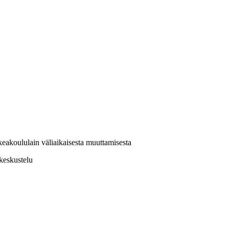
rkeakoululain väliaikaisesta muuttamisesta
keskustelu