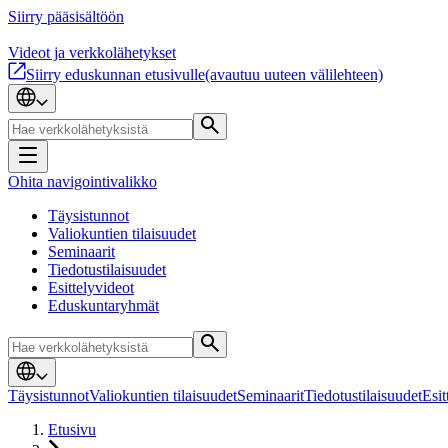
Siirry pääsisältöön
Videot ja verkkolähetykset
Siirry eduskunnan etusivulle
(avautuu uuteen välilehteen)
Ohita navigointivalikko
Täysistunnot
Valiokuntien tilaisuudet
Seminaarit
Tiedotustilaisuudet
Esittelyvideot
Eduskuntaryhmät
Täysistunnot
Valiokuntien tilaisuudet
Seminaarit
Tiedotustilaisuudet
Esit
Etusivu