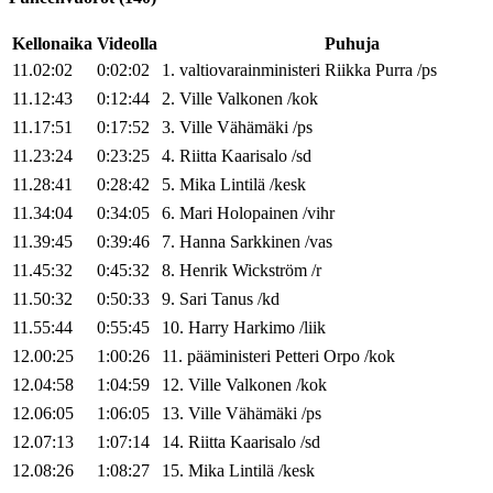
Kellonaika
Videolla
Puhuja
11.02:02
0:02:02
1
.
valtiovarainministeri
Riikka
Purra
/
ps
11.12:43
0:12:44
2
.
Ville
Valkonen
/
kok
11.17:51
0:17:52
3
.
Ville
Vähämäki
/
ps
11.23:24
0:23:25
4
.
Riitta
Kaarisalo
/
sd
11.28:41
0:28:42
5
.
Mika
Lintilä
/
kesk
11.34:04
0:34:05
6
.
Mari
Holopainen
/
vihr
11.39:45
0:39:46
7
.
Hanna
Sarkkinen
/
vas
11.45:32
0:45:32
8
.
Henrik
Wickström
/
r
11.50:32
0:50:33
9
.
Sari
Tanus
/
kd
11.55:44
0:55:45
10
.
Harry
Harkimo
/
liik
12.00:25
1:00:26
11
.
pääministeri
Petteri
Orpo
/
kok
12.04:58
1:04:59
12
.
Ville
Valkonen
/
kok
12.06:05
1:06:05
13
.
Ville
Vähämäki
/
ps
12.07:13
1:07:14
14
.
Riitta
Kaarisalo
/
sd
12.08:26
1:08:27
15
.
Mika
Lintilä
/
kesk