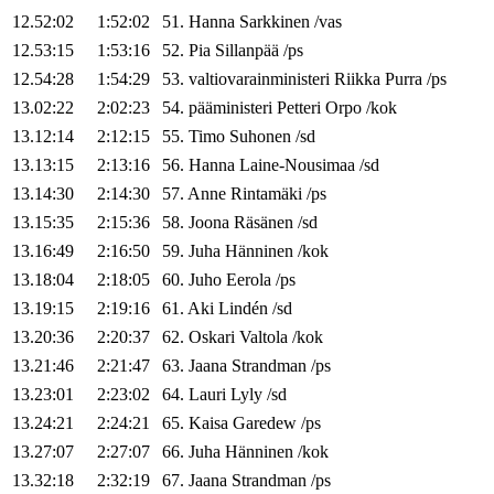
12.52:02
1:52:02
51
.
Hanna
Sarkkinen
/
vas
12.53:15
1:53:16
52
.
Pia
Sillanpää
/
ps
12.54:28
1:54:29
53
.
valtiovarainministeri
Riikka
Purra
/
ps
13.02:22
2:02:23
54
.
pääministeri
Petteri
Orpo
/
kok
13.12:14
2:12:15
55
.
Timo
Suhonen
/
sd
13.13:15
2:13:16
56
.
Hanna
Laine-Nousimaa
/
sd
13.14:30
2:14:30
57
.
Anne
Rintamäki
/
ps
13.15:35
2:15:36
58
.
Joona
Räsänen
/
sd
13.16:49
2:16:50
59
.
Juha
Hänninen
/
kok
13.18:04
2:18:05
60
.
Juho
Eerola
/
ps
13.19:15
2:19:16
61
.
Aki
Lindén
/
sd
13.20:36
2:20:37
62
.
Oskari
Valtola
/
kok
13.21:46
2:21:47
63
.
Jaana
Strandman
/
ps
13.23:01
2:23:02
64
.
Lauri
Lyly
/
sd
13.24:21
2:24:21
65
.
Kaisa
Garedew
/
ps
13.27:07
2:27:07
66
.
Juha
Hänninen
/
kok
13.32:18
2:32:19
67
.
Jaana
Strandman
/
ps