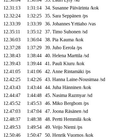
12.31:13
1:31:14
34
.
Susanne
Päivärinta
/
kok
12.32:24
1:32:25
35
.
Sara
Seppänen
/
ps
12.33:39
1:33:39
36
.
Johannes
Yrttiaho
/
vas
12.35:11
1:35:12
37
.
Timo
Suhonen
/
sd
12.36:03
1:36:04
38
.
Pia
Kauma
/
kok
12.37:28
1:37:29
39
.
Juho
Eerola
/
ps
12.38:43
1:38:44
40
.
Helena
Marttila
/
sd
12.39:43
1:39:44
41
.
Pauli
Kiuru
/
kok
12.41:05
1:41:06
42
.
Anne
Rintamäki
/
ps
12.42:25
1:42:26
43
.
Hanna
Laine-Nousimaa
/
sd
12.43:43
1:43:44
44
.
Juha
Hänninen
/
kok
12.44:47
1:44:48
45
.
Nasima
Razmyar
/
sd
12.45:52
1:45:53
46
.
Miko
Bergbom
/
ps
12.47:03
1:47:04
47
.
Joona
Räsänen
/
sd
12.48:37
1:48:38
48
.
Pertti
Hemmilä
/
kok
12.49:53
1:49:54
49
.
Veijo
Niemi
/
ps
12.50:46
1:50:47
50
.
Henrik
Vuornos
/
kok