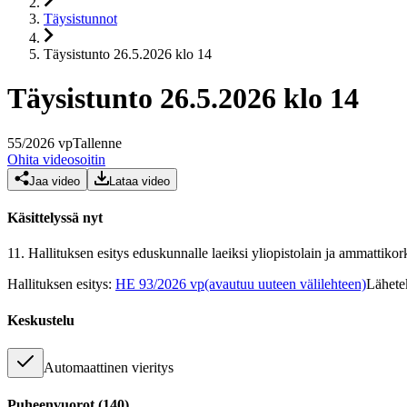
Täysistunnot
Täysistunto 26.5.2026 klo 14
Täysistunto 26.5.2026 klo 14
55
/
2026
vp
Tallenne
Ohita videosoitin
Jaa video
Lataa video
Käsittelyssä nyt
11.
Hallituksen esitys eduskunnalle laeiksi yliopistolain ja ammattiko
Hallituksen esitys
:
HE 93/2026 vp
(avautuu uuteen välilehteen)
Lähete
Keskustelu
Automaattinen vieritys
Puheenvuorot
(
140
)