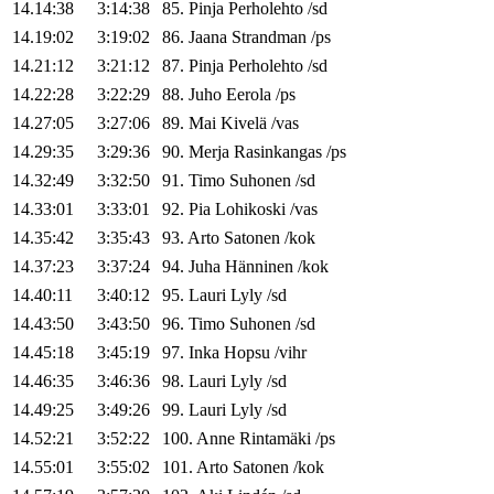
14.14:38
3:14:38
85
.
Pinja
Perholehto
/
sd
14.19:02
3:19:02
86
.
Jaana
Strandman
/
ps
14.21:12
3:21:12
87
.
Pinja
Perholehto
/
sd
14.22:28
3:22:29
88
.
Juho
Eerola
/
ps
14.27:05
3:27:06
89
.
Mai
Kivelä
/
vas
14.29:35
3:29:36
90
.
Merja
Rasinkangas
/
ps
14.32:49
3:32:50
91
.
Timo
Suhonen
/
sd
14.33:01
3:33:01
92
.
Pia
Lohikoski
/
vas
14.35:42
3:35:43
93
.
Arto
Satonen
/
kok
14.37:23
3:37:24
94
.
Juha
Hänninen
/
kok
14.40:11
3:40:12
95
.
Lauri
Lyly
/
sd
14.43:50
3:43:50
96
.
Timo
Suhonen
/
sd
14.45:18
3:45:19
97
.
Inka
Hopsu
/
vihr
14.46:35
3:46:36
98
.
Lauri
Lyly
/
sd
14.49:25
3:49:26
99
.
Lauri
Lyly
/
sd
14.52:21
3:52:22
100
.
Anne
Rintamäki
/
ps
14.55:01
3:55:02
101
.
Arto
Satonen
/
kok