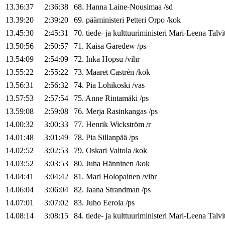
13.36:37
2:36:38
68
.
Hanna
Laine-Nousimaa
/
sd
13.39:20
2:39:20
69
.
pääministeri
Petteri
Orpo
/
kok
13.45:30
2:45:31
70
.
tiede- ja kulttuuriministeri
Mari-Leena
Talvi
13.50:56
2:50:57
71
.
Kaisa
Garedew
/
ps
13.54:09
2:54:09
72
.
Inka
Hopsu
/
vihr
13.55:22
2:55:22
73
.
Maaret
Castrén
/
kok
13.56:31
2:56:32
74
.
Pia
Lohikoski
/
vas
13.57:53
2:57:54
75
.
Anne
Rintamäki
/
ps
13.59:08
2:59:08
76
.
Merja
Rasinkangas
/
ps
14.00:32
3:00:33
77
.
Henrik
Wickström
/
r
14.01:48
3:01:49
78
.
Pia
Sillanpää
/
ps
14.02:52
3:02:53
79
.
Oskari
Valtola
/
kok
14.03:52
3:03:53
80
.
Juha
Hänninen
/
kok
14.04:41
3:04:42
81
.
Mari
Holopainen
/
vihr
14.06:04
3:06:04
82
.
Jaana
Strandman
/
ps
14.07:01
3:07:02
83
.
Juho
Eerola
/
ps
14.08:14
3:08:15
84
.
tiede- ja kulttuuriministeri
Mari-Leena
Talvi