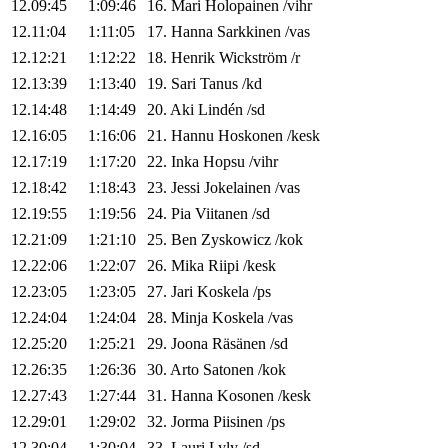
12.09:45
1:09:46
16
.
Mari
Holopainen
/
vihr
12.11:04
1:11:05
17
.
Hanna
Sarkkinen
/
vas
12.12:21
1:12:22
18
.
Henrik
Wickström
/
r
12.13:39
1:13:40
19
.
Sari
Tanus
/
kd
12.14:48
1:14:49
20
.
Aki
Lindén
/
sd
12.16:05
1:16:06
21
.
Hannu
Hoskonen
/
kesk
12.17:19
1:17:20
22
.
Inka
Hopsu
/
vihr
12.18:42
1:18:43
23
.
Jessi
Jokelainen
/
vas
12.19:55
1:19:56
24
.
Pia
Viitanen
/
sd
12.21:09
1:21:10
25
.
Ben
Zyskowicz
/
kok
12.22:06
1:22:07
26
.
Mika
Riipi
/
kesk
12.23:05
1:23:05
27
.
Jari
Koskela
/
ps
12.24:04
1:24:04
28
.
Minja
Koskela
/
vas
12.25:20
1:25:21
29
.
Joona
Räsänen
/
sd
12.26:35
1:26:36
30
.
Arto
Satonen
/
kok
12.27:43
1:27:44
31
.
Hanna
Kosonen
/
kesk
12.29:01
1:29:02
32
.
Jorma
Piisinen
/
ps
12.30:04
1:30:04
33
.
Lauri
Lyly
/
sd