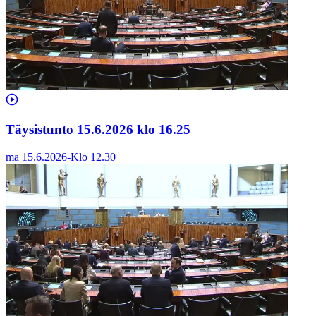
Täysistunto 15.6.2026 klo 16.25
ma 15.6.2026
-
Klo
12.30