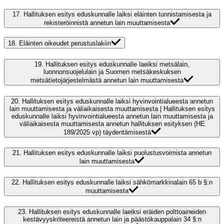
17.
Hallituksen esitys eduskunnalle laiksi eläinten tunnistamisesta ja
rekisteröinnistä annetun lain muuttamisesta
18.
Eläinten oikeudet perustuslakiin
19.
Hallituksen esitys eduskunnalle laeiksi metsälain,
luonnonsuojelulain ja Suomen metsäkeskuksen
metsätietojärjestelmästä annetun lain muuttamisesta
20.
Hallituksen esitys eduskunnalle laiksi hyvinvointialueesta annetun
lain muuttamisesta ja väliaikaisesta muuttamisesta | Hallituksen esitys
eduskunnalle laiksi hyvinvointialueesta annetun lain muuttamisesta ja
väliaikaisesta muuttamisesta annetun hallituksen esityksen (HE
189/2025 vp) täydentämisestä
21.
Hallituksen esitys eduskunnalle laiksi puolustusvoimista annetun
lain muuttamisesta
22.
Hallituksen esitys eduskunnalle laiksi sähkömarkkinalain 65 b §:n
muuttamisesta
23.
Hallituksen esitys eduskunnalle laeiksi eräiden polttoaineiden
kestävyyskriteereistä annetun lain ja päästökauppalain 34 §:n