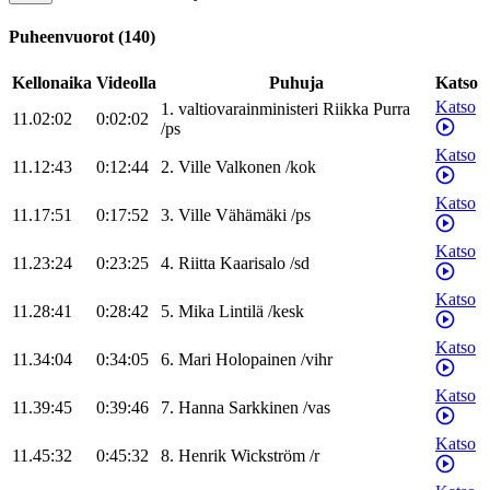
Puheenvuorot
(
140
)
Kellonaika
Videolla
Puhuja
Katso
Katso
1
.
valtiovarainministeri
Riikka
Purra
11.02:02
0:02:02
/
ps
Katso
11.12:43
0:12:44
2
.
Ville
Valkonen
/
kok
Katso
11.17:51
0:17:52
3
.
Ville
Vähämäki
/
ps
Katso
11.23:24
0:23:25
4
.
Riitta
Kaarisalo
/
sd
Katso
11.28:41
0:28:42
5
.
Mika
Lintilä
/
kesk
Katso
11.34:04
0:34:05
6
.
Mari
Holopainen
/
vihr
Katso
11.39:45
0:39:46
7
.
Hanna
Sarkkinen
/
vas
Katso
11.45:32
0:45:32
8
.
Henrik
Wickström
/
r