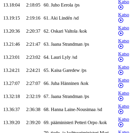
Katso
13.18:04
2:18:05
60
.
Juho
Eerola
/
ps
Katso
13.19:15
2:19:16
61
.
Aki
Lindén
/
sd
Katso
13.20:36
2:20:37
62
.
Oskari
Valtola
/
kok
Katso
13.21:46
2:21:47
63
.
Jaana
Strandman
/
ps
Katso
13.23:01
2:23:02
64
.
Lauri
Lyly
/
sd
Katso
13.24:21
2:24:21
65
.
Kaisa
Garedew
/
ps
Katso
13.27:07
2:27:07
66
.
Juha
Hänninen
/
kok
Katso
13.32:18
2:32:19
67
.
Jaana
Strandman
/
ps
Katso
13.36:37
2:36:38
68
.
Hanna
Laine-Nousimaa
/
sd
Katso
13.39:20
2:39:20
69
.
pääministeri
Petteri
Orpo
/
kok
Katso
70
.
tiede- ja kulttuuriministeri
Mari-