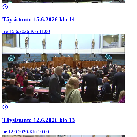
Täysistunto 15.6.2026 klo 14
ma 15.6.2026
-
Klo
11.00
Täysistunto 12.6.2026 klo 13
pe 12.6.2026
-
Klo
10.00