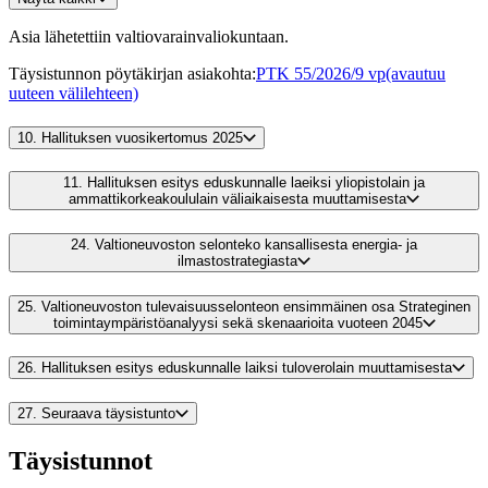
Asia lähetettiin valtiovarainvaliokuntaan.
Täysistunnon pöytäkirjan asiakohta
:
PTK 55/2026/9 vp
(avautuu
uuteen välilehteen)
10.
Hallituksen vuosikertomus 2025
11.
Hallituksen esitys eduskunnalle laeiksi yliopistolain ja
ammattikorkeakoululain väliaikaisesta muuttamisesta
24.
Valtioneuvoston selonteko kansallisesta energia- ja
ilmastostrategiasta
25.
Valtioneuvoston tulevaisuusselonteon ensimmäinen osa Strateginen
toimintaympäristöanalyysi sekä skenaarioita vuoteen 2045
26.
Hallituksen esitys eduskunnalle laiksi tuloverolain muuttamisesta
27.
Seuraava täysistunto
Täysistunnot