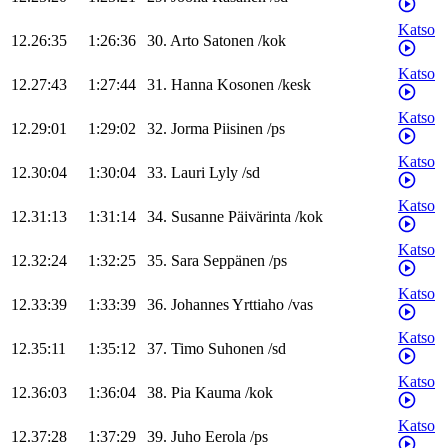
Katso
12.26:35
1:26:36
30
.
Arto
Satonen
/
kok
Katso
12.27:43
1:27:44
31
.
Hanna
Kosonen
/
kesk
Katso
12.29:01
1:29:02
32
.
Jorma
Piisinen
/
ps
Katso
12.30:04
1:30:04
33
.
Lauri
Lyly
/
sd
Katso
12.31:13
1:31:14
34
.
Susanne
Päivärinta
/
kok
Katso
12.32:24
1:32:25
35
.
Sara
Seppänen
/
ps
Katso
12.33:39
1:33:39
36
.
Johannes
Yrttiaho
/
vas
Katso
12.35:11
1:35:12
37
.
Timo
Suhonen
/
sd
Katso
12.36:03
1:36:04
38
.
Pia
Kauma
/
kok
Katso
12.37:28
1:37:29
39
.
Juho
Eerola
/
ps