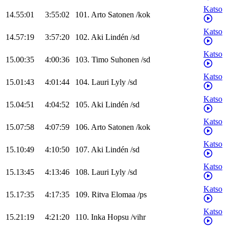
Katso
14.55:01
3:55:02
101
.
Arto
Satonen
/
kok
Katso
14.57:19
3:57:20
102
.
Aki
Lindén
/
sd
Katso
15.00:35
4:00:36
103
.
Timo
Suhonen
/
sd
Katso
15.01:43
4:01:44
104
.
Lauri
Lyly
/
sd
Katso
15.04:51
4:04:52
105
.
Aki
Lindén
/
sd
Katso
15.07:58
4:07:59
106
.
Arto
Satonen
/
kok
Katso
15.10:49
4:10:50
107
.
Aki
Lindén
/
sd
Katso
15.13:45
4:13:46
108
.
Lauri
Lyly
/
sd
Katso
15.17:35
4:17:35
109
.
Ritva
Elomaa
/
ps
Katso
15.21:19
4:21:20
110
.
Inka
Hopsu
/
vihr