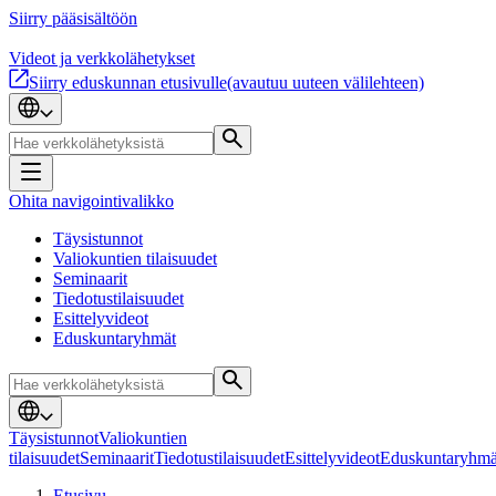
Siirry pääsisältöön
Videot ja verkkolähetykset
Siirry eduskunnan etusivulle
(avautuu uuteen välilehteen)
Ohita navigointivalikko
Täysistunnot
Valiokuntien tilaisuudet
Seminaarit
Tiedotustilaisuudet
Esittelyvideot
Eduskuntaryhmät
Täysistunnot
Valiokuntien
tilaisuudet
Seminaarit
Tiedotustilaisuudet
Esittelyvideot
Eduskuntaryhmä
Etusivu