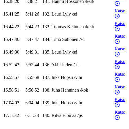
16.38:20
5:38:21
131
.
Hannu
Hoskonen
/
kesk
Katso
16.41:25
5:41:26
132
.
Lauri
Lyly
/
sd
Katso
16.44:22
5:44:23
133
.
Tuomas
Kettunen
/
kesk
Katso
16.47:46
5:47:47
134
.
Timo
Suhonen
/
sd
Katso
16.49:30
5:49:31
135
.
Lauri
Lyly
/
sd
Katso
16.52:43
5:52:44
136
.
Aki
Lindén
/
sd
Katso
16.55:57
5:55:58
137
.
Inka
Hopsu
/
vihr
Katso
16.58:51
5:58:52
138
.
Juha
Hänninen
/
kok
Katso
17.04:03
6:04:04
139
.
Inka
Hopsu
/
vihr
Katso
17.11:32
6:11:33
140
.
Ritva
Elomaa
/
ps