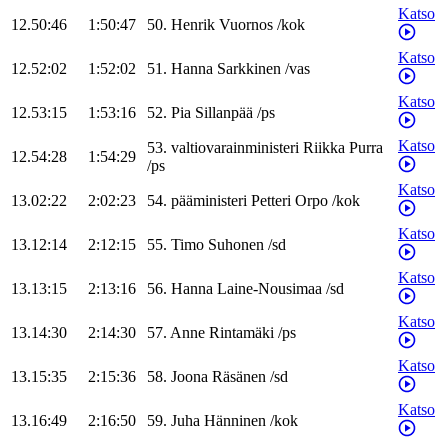
Katso
12.50:46
1:50:47
50
.
Henrik
Vuornos
/
kok
Katso
12.52:02
1:52:02
51
.
Hanna
Sarkkinen
/
vas
Katso
12.53:15
1:53:16
52
.
Pia
Sillanpää
/
ps
Katso
53
.
valtiovarainministeri
Riikka
Purra
12.54:28
1:54:29
/
ps
Katso
13.02:22
2:02:23
54
.
pääministeri
Petteri
Orpo
/
kok
Katso
13.12:14
2:12:15
55
.
Timo
Suhonen
/
sd
Katso
13.13:15
2:13:16
56
.
Hanna
Laine-Nousimaa
/
sd
Katso
13.14:30
2:14:30
57
.
Anne
Rintamäki
/
ps
Katso
13.15:35
2:15:36
58
.
Joona
Räsänen
/
sd
Katso
13.16:49
2:16:50
59
.
Juha
Hänninen
/
kok