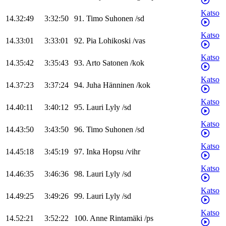
Katso
14.32:49
3:32:50
91
.
Timo
Suhonen
/
sd
Katso
14.33:01
3:33:01
92
.
Pia
Lohikoski
/
vas
Katso
14.35:42
3:35:43
93
.
Arto
Satonen
/
kok
Katso
14.37:23
3:37:24
94
.
Juha
Hänninen
/
kok
Katso
14.40:11
3:40:12
95
.
Lauri
Lyly
/
sd
Katso
14.43:50
3:43:50
96
.
Timo
Suhonen
/
sd
Katso
14.45:18
3:45:19
97
.
Inka
Hopsu
/
vihr
Katso
14.46:35
3:46:36
98
.
Lauri
Lyly
/
sd
Katso
14.49:25
3:49:26
99
.
Lauri
Lyly
/
sd
Katso
14.52:21
3:52:22
100
.
Anne
Rintamäki
/
ps