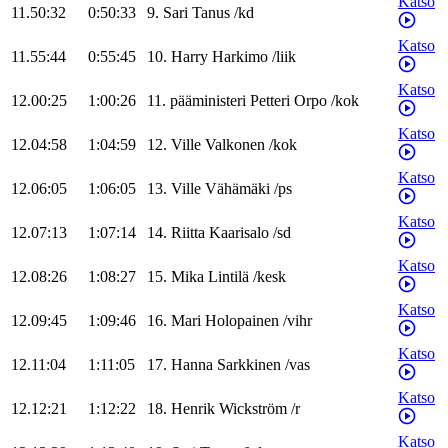
Katso
11.50:32
0:50:33
9
.
Sari
Tanus
/
kd
Katso
11.55:44
0:55:45
10
.
Harry
Harkimo
/
liik
Katso
12.00:25
1:00:26
11
.
pääministeri
Petteri
Orpo
/
kok
Katso
12.04:58
1:04:59
12
.
Ville
Valkonen
/
kok
Katso
12.06:05
1:06:05
13
.
Ville
Vähämäki
/
ps
Katso
12.07:13
1:07:14
14
.
Riitta
Kaarisalo
/
sd
Katso
12.08:26
1:08:27
15
.
Mika
Lintilä
/
kesk
Katso
12.09:45
1:09:46
16
.
Mari
Holopainen
/
vihr
Katso
12.11:04
1:11:05
17
.
Hanna
Sarkkinen
/
vas
Katso
12.12:21
1:12:22
18
.
Henrik
Wickström
/
r
Katso