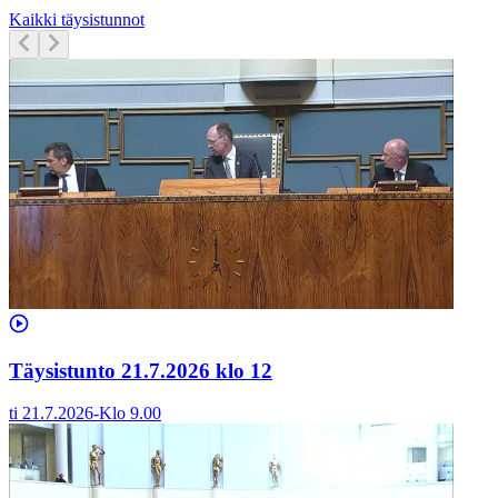
Kaikki täysistunnot
Täysistunto 21.7.2026 klo 12
ti 21.7.2026
-
Klo
9.00