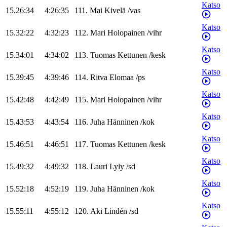
Katso
15.26:34
4:26:35
111
.
Mai
Kivelä
/
vas
Katso
15.32:22
4:32:23
112
.
Mari
Holopainen
/
vihr
Katso
15.34:01
4:34:02
113
.
Tuomas
Kettunen
/
kesk
Katso
15.39:45
4:39:46
114
.
Ritva
Elomaa
/
ps
Katso
15.42:48
4:42:49
115
.
Mari
Holopainen
/
vihr
Katso
15.43:53
4:43:54
116
.
Juha
Hänninen
/
kok
Katso
15.46:51
4:46:51
117
.
Tuomas
Kettunen
/
kesk
Katso
15.49:32
4:49:32
118
.
Lauri
Lyly
/
sd
Katso
15.52:18
4:52:19
119
.
Juha
Hänninen
/
kok
Katso
15.55:11
4:55:12
120
.
Aki
Lindén
/
sd