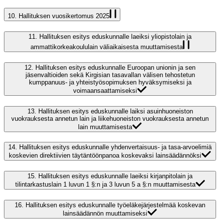
10.
Hallituksen vuosikertomus 2025
11.
Hallituksen esitys eduskunnalle laeiksi yliopistolain ja
ammattikorkeakoululain väliaikaisesta muuttamisesta
12.
Hallituksen esitys eduskunnalle Euroopan unionin ja sen
jäsenvaltioiden sekä Kirgisian tasavallan välisen tehostetun
kumppanuus- ja yhteistyösopimuksen hyväksymiseksi ja
voimaansaattamiseksi
13.
Hallituksen esitys eduskunnalle laiksi asuinhuoneiston
vuokrauksesta annetun lain ja liikehuoneiston vuokrauksesta annetun
lain muuttamisesta
14.
Hallituksen esitys eduskunnalle yhdenvertaisuus- ja tasa-arvoelimiä
koskevien direktiivien täytäntöönpanoa koskevaksi lainsäädännöksi
15.
Hallituksen esitys eduskunnalle laeiksi kirjanpitolain ja
tilintarkastuslain 1 luvun 1 §:n ja 3 luvun 5 a §:n muuttamisesta
16.
Hallituksen esitys eduskunnalle työeläkejärjestelmää koskevan
lainsäädännön muuttamiseksi