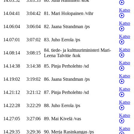
14.03:52
3:03:53
80
.
Juha
Hänninen
/
kok
Katso
14.04:41
3:04:42
81
.
Mari
Holopainen
/
vihr
Katso
14.06:04
3:06:04
82
.
Jaana
Strandman
/
ps
Katso
14.07:01
3:07:02
83
.
Juho
Eerola
/
ps
Katso
84
.
tiede- ja kulttuuriministeri
Mari-
14.08:14
3:08:15
Leena
Talvitie
/
kok
Katso
14.14:38
3:14:38
85
.
Pinja
Perholehto
/
sd
Katso
14.19:02
3:19:02
86
.
Jaana
Strandman
/
ps
Katso
14.21:12
3:21:12
87
.
Pinja
Perholehto
/
sd
Katso
14.22:28
3:22:29
88
.
Juho
Eerola
/
ps
Katso
14.27:05
3:27:06
89
.
Mai
Kivelä
/
vas
Katso
14.29:35
3:29:36
90
.
Merja
Rasinkangas
/
ps