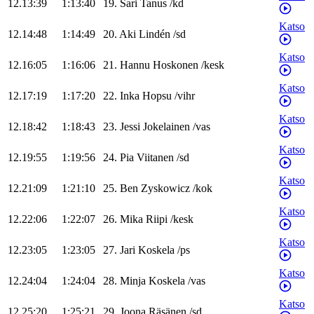
12.13:39
1:13:40
19
.
Sari
Tanus
/
kd
Katso
12.14:48
1:14:49
20
.
Aki
Lindén
/
sd
Katso
12.16:05
1:16:06
21
.
Hannu
Hoskonen
/
kesk
Katso
12.17:19
1:17:20
22
.
Inka
Hopsu
/
vihr
Katso
12.18:42
1:18:43
23
.
Jessi
Jokelainen
/
vas
Katso
12.19:55
1:19:56
24
.
Pia
Viitanen
/
sd
Katso
12.21:09
1:21:10
25
.
Ben
Zyskowicz
/
kok
Katso
12.22:06
1:22:07
26
.
Mika
Riipi
/
kesk
Katso
12.23:05
1:23:05
27
.
Jari
Koskela
/
ps
Katso
12.24:04
1:24:04
28
.
Minja
Koskela
/
vas
Katso
12.25:20
1:25:21
29
.
Joona
Räsänen
/
sd