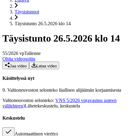
Täysistunnot
Täysistunto 26.5.2026 klo 14
Täysistunto 26.5.2026 klo 14
55
/
2026
vp
Tallenne
Ohita videosoitin
Jaa video
Lataa video
Käsittelyssä nyt
9.
Valtioneuvoston selonteko liiallisen alijäämän korjaamisesta
Valtioneuvoston selonteko
:
VNS 5/2026 vp
(avautuu uuteen
välilehteen)
Lähetekeskustelu, keskustelu
Keskustelu
Automaattinen vieritys