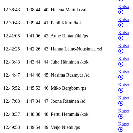
Katso
12.38:43
1:38:44
40
.
Helena
Marttila
/
sd
Katso
12.39:43
1:39:44
41
.
Pauli
Kiuru
/
kok
Katso
12.41:05
1:41:06
42
.
Anne
Rintamäki
/
ps
Katso
12.42:25
1:42:26
43
.
Hanna
Laine-Nousimaa
/
sd
Katso
12.43:43
1:43:44
44
.
Juha
Hänninen
/
kok
Katso
12.44:47
1:44:48
45
.
Nasima
Razmyar
/
sd
Katso
12.45:52
1:45:53
46
.
Miko
Bergbom
/
ps
Katso
12.47:03
1:47:04
47
.
Joona
Räsänen
/
sd
Katso
12.48:37
1:48:38
48
.
Pertti
Hemmilä
/
kok
Katso
12.49:53
1:49:54
49
.
Veijo
Niemi
/
ps