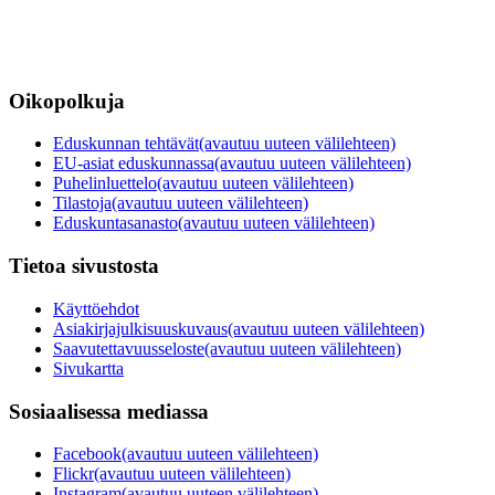
Oikopolkuja
Eduskunnan tehtävät
(avautuu uuteen välilehteen)
EU-asiat eduskunnassa
(avautuu uuteen välilehteen)
Puhelinluettelo
(avautuu uuteen välilehteen)
Tilastoja
(avautuu uuteen välilehteen)
Eduskuntasanasto
(avautuu uuteen välilehteen)
Tietoa sivustosta
Käyttöehdot
Asiakirjajulkisuuskuvaus
(avautuu uuteen välilehteen)
Saavutettavuusseloste
(avautuu uuteen välilehteen)
Sivukartta
Sosiaalisessa mediassa
Facebook
(avautuu uuteen välilehteen)
Flickr
(avautuu uuteen välilehteen)
Instagram
(avautuu uuteen välilehteen)