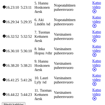
Katso
5
.
Hannu
Nopeatahtinen
video
16.23:10
5:23:11
Hoskonen
puheenvuoro
/
kesk
Katso
6
.
Aki
Nopeatahtinen
video
16.29:34
5:29:35
Lindén
/
sd
puheenvuoro
Katso
7
.
Tuomas
Varsinainen
video
16.32:52
5:32:52
Kettunen
puheenvuoro
/
kesk
Katso
8
.
Inka
Varsinainen
video
16.36:10
5:36:10
Hopsu
/
vihr
puheenvuoro
Katso
9
.
Hannu
Varsinainen
video
16.38:20
5:38:21
Hoskonen
puheenvuoro
/
kesk
Katso
10
.
Lauri
Varsinainen
video
16.41:25
5:41:26
Lyly
/
sd
puheenvuoro
Katso
11
.
Tuomas
Varsinainen
video
16.44:22
5:44:23
Kettunen
puheenvuoro
/
kesk
Näytä kaikki