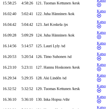
Katso
15.58:25
4:58:26
121
.
Tuomas
Kettunen
/
kesk
Katso
16.02:40
5:02:41
122
.
Juha
Hänninen
/
kok
Katso
16.04:42
5:04:42
123
.
Jari
Koskela
/
ps
Katso
16.09:28
5:09:29
124
.
Juha
Hänninen
/
kok
Katso
16.14:56
5:14:57
125
.
Lauri
Lyly
/
sd
Katso
16.20:53
5:20:54
126
.
Timo
Suhonen
/
sd
Katso
16.23:10
5:23:11
127
.
Hannu
Hoskonen
/
kesk
Katso
16.29:34
5:29:35
128
.
Aki
Lindén
/
sd
Katso
16.32:52
5:32:52
129
.
Tuomas
Kettunen
/
kesk
Katso
16.36:10
5:36:10
130
.
Inka
Hopsu
/
vihr
Katso