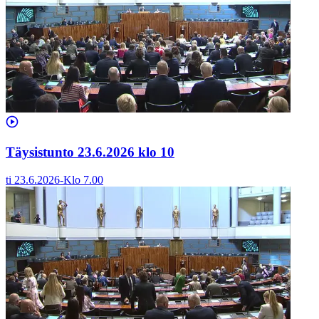
Täysistunto 23.6.2026 klo 10
ti 23.6.2026
-
Klo
7.00