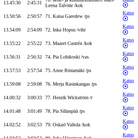
13.45:30
2:45:31
Leena
Talvitie
/
kok
Katso
13.50:56
2:50:57
71
.
Kaisa
Garedew
/
ps
Katso
13.54:09
2:54:09
72
.
Inka
Hopsu
/
vihr
Katso
13.55:22
2:55:22
73
.
Maaret
Castrén
/
kok
Katso
13.56:31
2:56:32
74
.
Pia
Lohikoski
/
vas
Katso
13.57:53
2:57:54
75
.
Anne
Rintamäki
/
ps
Katso
13.59:08
2:59:08
76
.
Merja
Rasinkangas
/
ps
Katso
14.00:32
3:00:33
77
.
Henrik
Wickström
/
r
Katso
14.01:48
3:01:49
78
.
Pia
Sillanpää
/
ps
Katso
14.02:52
3:02:53
79
.
Oskari
Valtola
/
kok
Katso