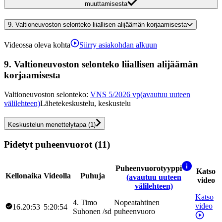
muuttamisesta
9.
Valtioneuvoston selonteko liiallisen alijäämän korjaamisesta
Videossa oleva kohta
Siirry asiakohdan alkuun
9.
Valtioneuvoston selonteko liiallisen alijäämän
korjaamisesta
Valtioneuvoston selonteko
:
VNS 5/2026 vp
(avautuu uuteen
välilehteen)
Lähetekeskustelu, keskustelu
Keskustelun menettelytapa
(
1
)
Pidetyt puheenvuorot (11)
Puheenvuorotyyppi
Katso
Kellonaika
Videolla
Puhuja
(avautuu uuteen
video
välilehteen)
Katso
4
.
Timo
Nopeatahtinen
video
16.20:53
5:20:54
Suhonen
/
sd
puheenvuoro