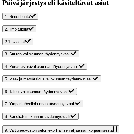
Päiväjärjestys eli käsiteltävät asiat
1.
Nimenhuuto
2.
Ilmoituksia
2.1.
U-asiat
3.
Suuren valiokunnan täydennysvaali
4.
Perustuslakivaliokunnan täydennysvaali
5.
Maa- ja metsätalousvaliokunnan täydennysvaali
6.
Talousvaliokunnan täydennysvaali
7.
Ympäristövaliokunnan täydennysvaali
8.
Kansliatoimikunnan täydennysvaali
9.
Valtioneuvoston selonteko liiallisen alijäämän korjaamisesta