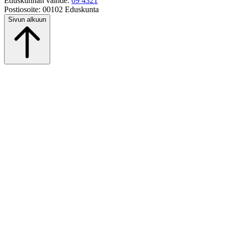
Eduskunnan vaihde:
09 4321
Postiosoite:
00102 Eduskunta
Sivun alkuun