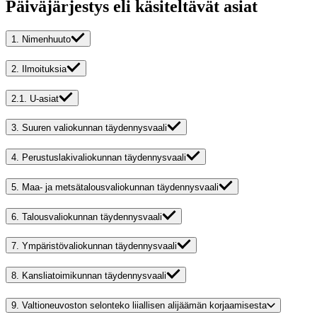
Päiväjärjestys eli käsiteltävät asiat
1.
Nimenhuuto
2.
Ilmoituksia
2.1.
U-asiat
3.
Suuren valiokunnan täydennysvaali
4.
Perustuslakivaliokunnan täydennysvaali
5.
Maa- ja metsätalousvaliokunnan täydennysvaali
6.
Talousvaliokunnan täydennysvaali
7.
Ympäristövaliokunnan täydennysvaali
8.
Kansliatoimikunnan täydennysvaali
9.
Valtioneuvoston selonteko liiallisen alijäämän korjaamisesta