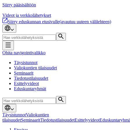
Siirry pääsisältöön
Videot ja verkkolähetykset
Siirry eduskunnan etusivulle
(avautuu uuteen välilehteen)
Ohita navigointivalikko
Täysistunnot
Valiokuntien tilaisuudet
Seminaarit
Tiedotustilaisuudet
Esittelyvideot
Eduskuntaryhmät
Täysistunnot
Valiokuntien
tilaisuudet
Seminaarit
Tiedotustilaisuudet
Esittelyvideot
Eduskuntaryhmä
Etusivu