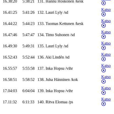
16.38:20
5:38:21
131
.
Hannu
Hoskonen
/
kesk
Katso
16.41:25
5:41:26
132
.
Lauri
Lyly
/
sd
Katso
16.44:22
5:44:23
133
.
Tuomas
Kettunen
/
kesk
Katso
16.47:46
5:47:47
134
.
Timo
Suhonen
/
sd
Katso
16.49:30
5:49:31
135
.
Lauri
Lyly
/
sd
Katso
16.52:43
5:52:44
136
.
Aki
Lindén
/
sd
Katso
16.55:57
5:55:58
137
.
Inka
Hopsu
/
vihr
Katso
16.58:51
5:58:52
138
.
Juha
Hänninen
/
kok
Katso
17.04:03
6:04:04
139
.
Inka
Hopsu
/
vihr
Katso
17.11:32
6:11:33
140
.
Ritva
Elomaa
/
ps