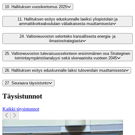
10.
Hallituksen vuosikertomus 2025
11.
Hallituksen esitys eduskunnalle laeiksi yliopistolain ja
ammattikorkeakoululain väliaikaisesta muuttamisesta
24.
Valtioneuvoston selonteko kansallisesta energia- ja
ilmastostrategiasta
25.
Valtioneuvoston tulevaisuusselonteon ensimmäinen osa Strateginen
toimintaympäristöanalyysi sekä skenaarioita vuoteen 2045
26.
Hallituksen esitys eduskunnalle laiksi tuloverolain muuttamisesta
27.
Seuraava täysistunto
Täysistunnot
Kaikki täysistunnot