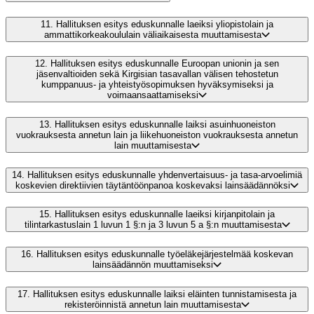
11.
Hallituksen esitys eduskunnalle laeiksi yliopistolain ja
ammattikorkeakoululain väliaikaisesta muuttamisesta
12.
Hallituksen esitys eduskunnalle Euroopan unionin ja sen
jäsenvaltioiden sekä Kirgisian tasavallan välisen tehostetun
kumppanuus- ja yhteistyösopimuksen hyväksymiseksi ja
voimaansaattamiseksi
13.
Hallituksen esitys eduskunnalle laiksi asuinhuoneiston
vuokrauksesta annetun lain ja liikehuoneiston vuokrauksesta annetun
lain muuttamisesta
14.
Hallituksen esitys eduskunnalle yhdenvertaisuus- ja tasa-arvoelimiä
koskevien direktiivien täytäntöönpanoa koskevaksi lainsäädännöksi
15.
Hallituksen esitys eduskunnalle laeiksi kirjanpitolain ja
tilintarkastuslain 1 luvun 1 §:n ja 3 luvun 5 a §:n muuttamisesta
16.
Hallituksen esitys eduskunnalle työeläkejärjestelmää koskevan
lainsäädännön muuttamiseksi
17.
Hallituksen esitys eduskunnalle laiksi eläinten tunnistamisesta ja
rekisteröinnistä annetun lain muuttamisesta