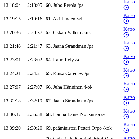
Katso
13.18:04
2:18:05
60
.
Juho
Eerola
/
ps
Katso
13.19:15
2:19:16
61
.
Aki
Lindén
/
sd
Katso
13.20:36
2:20:37
62
.
Oskari
Valtola
/
kok
Katso
13.21:46
2:21:47
63
.
Jaana
Strandman
/
ps
Katso
13.23:01
2:23:02
64
.
Lauri
Lyly
/
sd
Katso
13.24:21
2:24:21
65
.
Kaisa
Garedew
/
ps
Katso
13.27:07
2:27:07
66
.
Juha
Hänninen
/
kok
Katso
13.32:18
2:32:19
67
.
Jaana
Strandman
/
ps
Katso
13.36:37
2:36:38
68
.
Hanna
Laine-Nousimaa
/
sd
Katso
13.39:20
2:39:20
69
.
pääministeri
Petteri
Orpo
/
kok
Katso
70
.
tiede- ja kulttuuriministeri
Mari-