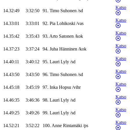
Katso
14.32:49
3:32:50
91
.
Timo
Suhonen
/
sd
Katso
14.33:01
3:33:01
92
.
Pia
Lohikoski
/
vas
Katso
14.35:42
3:35:43
93
.
Arto
Satonen
/
kok
Katso
14.37:23
3:37:24
94
.
Juha
Hänninen
/
kok
Katso
14.40:11
3:40:12
95
.
Lauri
Lyly
/
sd
Katso
14.43:50
3:43:50
96
.
Timo
Suhonen
/
sd
Katso
14.45:18
3:45:19
97
.
Inka
Hopsu
/
vihr
Katso
14.46:35
3:46:36
98
.
Lauri
Lyly
/
sd
Katso
14.49:25
3:49:26
99
.
Lauri
Lyly
/
sd
Katso
14.52:21
3:52:22
100
.
Anne
Rintamäki
/
ps