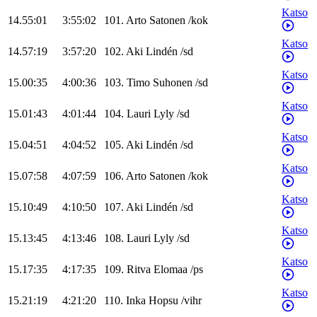
Katso
14.55:01
3:55:02
101
.
Arto
Satonen
/
kok
Katso
14.57:19
3:57:20
102
.
Aki
Lindén
/
sd
Katso
15.00:35
4:00:36
103
.
Timo
Suhonen
/
sd
Katso
15.01:43
4:01:44
104
.
Lauri
Lyly
/
sd
Katso
15.04:51
4:04:52
105
.
Aki
Lindén
/
sd
Katso
15.07:58
4:07:59
106
.
Arto
Satonen
/
kok
Katso
15.10:49
4:10:50
107
.
Aki
Lindén
/
sd
Katso
15.13:45
4:13:46
108
.
Lauri
Lyly
/
sd
Katso
15.17:35
4:17:35
109
.
Ritva
Elomaa
/
ps
Katso
15.21:19
4:21:20
110
.
Inka
Hopsu
/
vihr