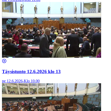
Täysistunto 12.6.2026 klo 13
pe 12.6.2026
-
Klo
10.00