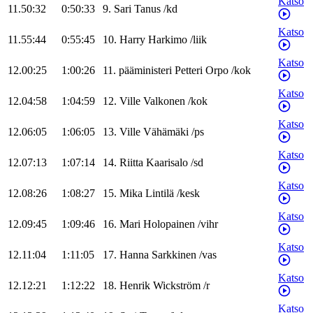
Katso
11.50:32
0:50:33
9
.
Sari
Tanus
/
kd
Katso
11.55:44
0:55:45
10
.
Harry
Harkimo
/
liik
Katso
12.00:25
1:00:26
11
.
pääministeri
Petteri
Orpo
/
kok
Katso
12.04:58
1:04:59
12
.
Ville
Valkonen
/
kok
Katso
12.06:05
1:06:05
13
.
Ville
Vähämäki
/
ps
Katso
12.07:13
1:07:14
14
.
Riitta
Kaarisalo
/
sd
Katso
12.08:26
1:08:27
15
.
Mika
Lintilä
/
kesk
Katso
12.09:45
1:09:46
16
.
Mari
Holopainen
/
vihr
Katso
12.11:04
1:11:05
17
.
Hanna
Sarkkinen
/
vas
Katso
12.12:21
1:12:22
18
.
Henrik
Wickström
/
r
Katso