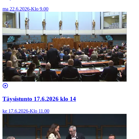
ma 22.6.2026
-
Klo
9.00
Täysistunto 17.6.2026 klo 14
ke 17.6.2026
-
Klo
11.00