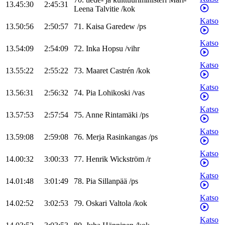
13.45:30
2:45:31
Leena
Talvitie
/
kok
Katso
13.50:56
2:50:57
71
.
Kaisa
Garedew
/
ps
Katso
13.54:09
2:54:09
72
.
Inka
Hopsu
/
vihr
Katso
13.55:22
2:55:22
73
.
Maaret
Castrén
/
kok
Katso
13.56:31
2:56:32
74
.
Pia
Lohikoski
/
vas
Katso
13.57:53
2:57:54
75
.
Anne
Rintamäki
/
ps
Katso
13.59:08
2:59:08
76
.
Merja
Rasinkangas
/
ps
Katso
14.00:32
3:00:33
77
.
Henrik
Wickström
/
r
Katso
14.01:48
3:01:49
78
.
Pia
Sillanpää
/
ps
Katso
14.02:52
3:02:53
79
.
Oskari
Valtola
/
kok
Katso