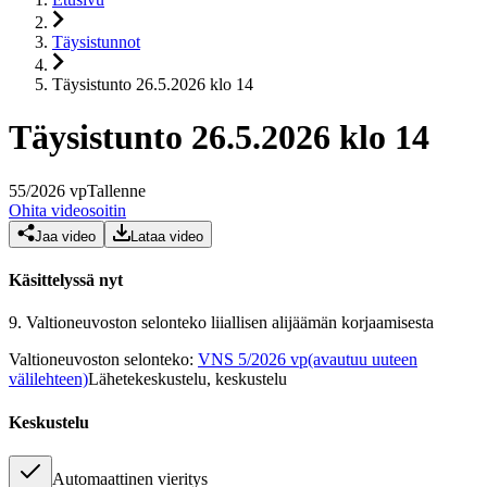
Täysistunnot
Täysistunto 26.5.2026 klo 14
Täysistunto 26.5.2026 klo 14
55
/
2026
vp
Tallenne
Ohita videosoitin
Jaa video
Lataa video
Käsittelyssä nyt
9.
Valtioneuvoston selonteko liiallisen alijäämän korjaamisesta
Valtioneuvoston selonteko
:
VNS 5/2026 vp
(avautuu uuteen
välilehteen)
Lähetekeskustelu, keskustelu
Keskustelu
Automaattinen vieritys