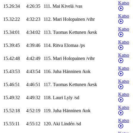
Katso
15.26:34
4:26:35
111
.
Mai
Kivelä
/
vas
Katso
15.32:22
4:32:23
112
.
Mari
Holopainen
/
vihr
Katso
15.34:01
4:34:02
113
.
Tuomas
Kettunen
/
kesk
Katso
15.39:45
4:39:46
114
.
Ritva
Elomaa
/
ps
Katso
15.42:48
4:42:49
115
.
Mari
Holopainen
/
vihr
Katso
15.43:53
4:43:54
116
.
Juha
Hänninen
/
kok
Katso
15.46:51
4:46:51
117
.
Tuomas
Kettunen
/
kesk
Katso
15.49:32
4:49:32
118
.
Lauri
Lyly
/
sd
Katso
15.52:18
4:52:19
119
.
Juha
Hänninen
/
kok
Katso
15.55:11
4:55:12
120
.
Aki
Lindén
/
sd