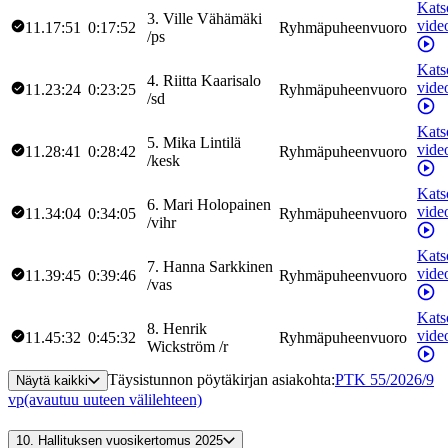
Kats
3
.
Ville
Vähämäki
vide
11.17:51
0:17:52
Ryhmäpuheenvuoro
/
ps
Kats
4
.
Riitta
Kaarisalo
vide
11.23:24
0:23:25
Ryhmäpuheenvuoro
/
sd
Kats
5
.
Mika
Lintilä
vide
11.28:41
0:28:42
Ryhmäpuheenvuoro
/
kesk
Kats
6
.
Mari
Holopainen
vide
11.34:04
0:34:05
Ryhmäpuheenvuoro
/
vihr
Kats
7
.
Hanna
Sarkkinen
vide
11.39:45
0:39:46
Ryhmäpuheenvuoro
/
vas
Kats
8
.
Henrik
vide
11.45:32
0:45:32
Ryhmäpuheenvuoro
Wickström
/
r
Täysistunnon pöytäkirjan asiakohta
:
PTK 55/2026/9
Näytä kaikki
vp
(avautuu uuteen välilehteen)
10.
Hallituksen vuosikertomus 2025