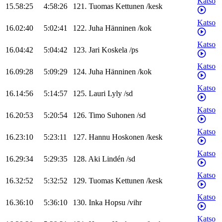
Katso
15.58:25
4:58:26
121
.
Tuomas
Kettunen
/
kesk
Katso
16.02:40
5:02:41
122
.
Juha
Hänninen
/
kok
Katso
16.04:42
5:04:42
123
.
Jari
Koskela
/
ps
Katso
16.09:28
5:09:29
124
.
Juha
Hänninen
/
kok
Katso
16.14:56
5:14:57
125
.
Lauri
Lyly
/
sd
Katso
16.20:53
5:20:54
126
.
Timo
Suhonen
/
sd
Katso
16.23:10
5:23:11
127
.
Hannu
Hoskonen
/
kesk
Katso
16.29:34
5:29:35
128
.
Aki
Lindén
/
sd
Katso
16.32:52
5:32:52
129
.
Tuomas
Kettunen
/
kesk
Katso
16.36:10
5:36:10
130
.
Inka
Hopsu
/
vihr
Katso