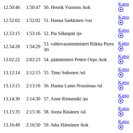
Katso
12.50:46
1:50:47
50
.
Henrik
Vuornos
/
kok
Katso
12.52:02
1:52:02
51
.
Hanna
Sarkkinen
/
vas
Katso
12.53:15
1:53:16
52
.
Pia
Sillanpää
/
ps
Katso
53
.
valtiovarainministeri
Riikka
Purra
12.54:28
1:54:29
/
ps
Katso
13.02:22
2:02:23
54
.
pääministeri
Petteri
Orpo
/
kok
Katso
13.12:14
2:12:15
55
.
Timo
Suhonen
/
sd
Katso
13.13:15
2:13:16
56
.
Hanna
Laine-Nousimaa
/
sd
Katso
13.14:30
2:14:30
57
.
Anne
Rintamäki
/
ps
Katso
13.15:35
2:15:36
58
.
Joona
Räsänen
/
sd
Katso
13.16:49
2:16:50
59
.
Juha
Hänninen
/
kok