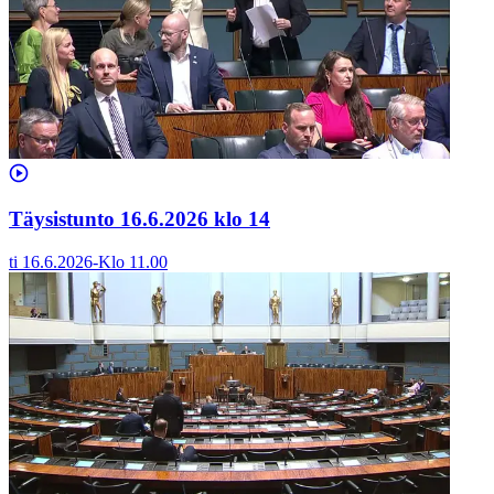
Täysistunto 16.6.2026 klo 14
ti 16.6.2026
-
Klo
11.00