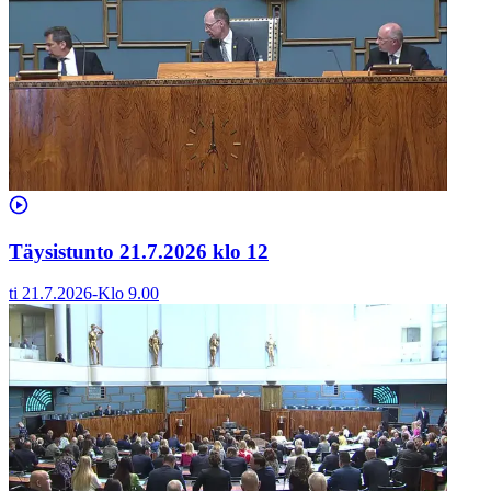
Täysistunto 21.7.2026 klo 12
ti 21.7.2026
-
Klo
9.00