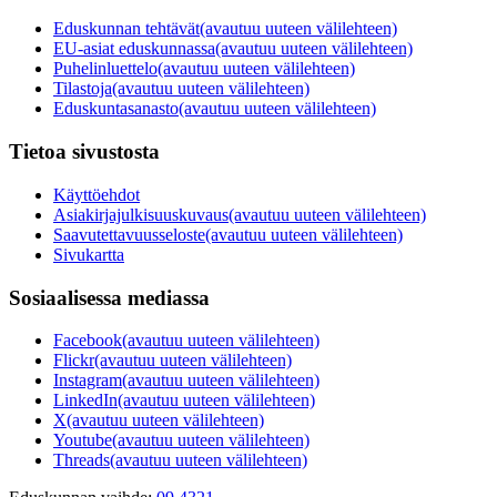
Eduskunnan tehtävät
(avautuu uuteen välilehteen)
EU-asiat eduskunnassa
(avautuu uuteen välilehteen)
Puhelinluettelo
(avautuu uuteen välilehteen)
Tilastoja
(avautuu uuteen välilehteen)
Eduskuntasanasto
(avautuu uuteen välilehteen)
Tietoa sivustosta
Käyttöehdot
Asiakirjajulkisuuskuvaus
(avautuu uuteen välilehteen)
Saavutettavuusseloste
(avautuu uuteen välilehteen)
Sivukartta
Sosiaalisessa mediassa
Facebook
(avautuu uuteen välilehteen)
Flickr
(avautuu uuteen välilehteen)
Instagram
(avautuu uuteen välilehteen)
LinkedIn
(avautuu uuteen välilehteen)
X
(avautuu uuteen välilehteen)
Youtube
(avautuu uuteen välilehteen)
Threads
(avautuu uuteen välilehteen)