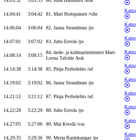
14.03:52
3:03:53
80
.
Juha
Hänninen
/
kok
Katso
14.04:41
3:04:42
81
.
Mari
Holopainen
/
vihr
Katso
14.06:04
3:06:04
82
.
Jaana
Strandman
/
ps
Katso
14.07:01
3:07:02
83
.
Juho
Eerola
/
ps
Katso
84
.
tiede- ja kulttuuriministeri
Mari-
14.08:14
3:08:15
Leena
Talvitie
/
kok
Katso
14.14:38
3:14:38
85
.
Pinja
Perholehto
/
sd
Katso
14.19:02
3:19:02
86
.
Jaana
Strandman
/
ps
Katso
14.21:12
3:21:12
87
.
Pinja
Perholehto
/
sd
Katso
14.22:28
3:22:29
88
.
Juho
Eerola
/
ps
Katso
14.27:05
3:27:06
89
.
Mai
Kivelä
/
vas
Katso
14.29:35
3:29:36
90
.
Merja
Rasinkangas
/
ps