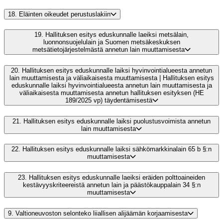
18.
Eläinten oikeudet perustuslakiin
19.
Hallituksen esitys eduskunnalle laeiksi metsälain,
luonnonsuojelulain ja Suomen metsäkeskuksen
metsätietojärjestelmästä annetun lain muuttamisesta
20.
Hallituksen esitys eduskunnalle laiksi hyvinvointialueesta annetun
lain muuttamisesta ja väliaikaisesta muuttamisesta | Hallituksen esitys
eduskunnalle laiksi hyvinvointialueesta annetun lain muuttamisesta ja
väliaikaisesta muuttamisesta annetun hallituksen esityksen (HE
189/2025 vp) täydentämisestä
21.
Hallituksen esitys eduskunnalle laiksi puolustusvoimista annetun
lain muuttamisesta
22.
Hallituksen esitys eduskunnalle laiksi sähkömarkkinalain 65 b §:n
muuttamisesta
23.
Hallituksen esitys eduskunnalle laeiksi eräiden polttoaineiden
kestävyyskriteereistä annetun lain ja päästökauppalain 34 §:n
muuttamisesta
9.
Valtioneuvoston selonteko liiallisen alijäämän korjaamisesta