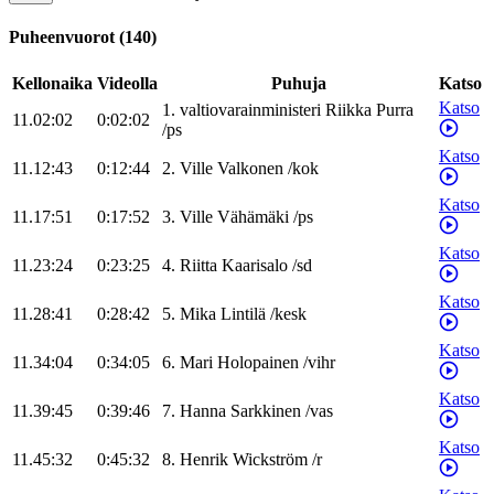
Puheenvuorot
(
140
)
Kellonaika
Videolla
Puhuja
Katso
Katso
1
.
valtiovarainministeri
Riikka
Purra
11.02:02
0:02:02
/
ps
Katso
11.12:43
0:12:44
2
.
Ville
Valkonen
/
kok
Katso
11.17:51
0:17:52
3
.
Ville
Vähämäki
/
ps
Katso
11.23:24
0:23:25
4
.
Riitta
Kaarisalo
/
sd
Katso
11.28:41
0:28:42
5
.
Mika
Lintilä
/
kesk
Katso
11.34:04
0:34:05
6
.
Mari
Holopainen
/
vihr
Katso
11.39:45
0:39:46
7
.
Hanna
Sarkkinen
/
vas
Katso
11.45:32
0:45:32
8
.
Henrik
Wickström
/
r