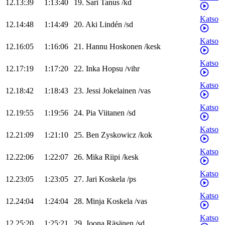
12.13:39
1:13:40
19
.
Sari
Tanus
/
kd
Katso
12.14:48
1:14:49
20
.
Aki
Lindén
/
sd
Katso
12.16:05
1:16:06
21
.
Hannu
Hoskonen
/
kesk
Katso
12.17:19
1:17:20
22
.
Inka
Hopsu
/
vihr
Katso
12.18:42
1:18:43
23
.
Jessi
Jokelainen
/
vas
Katso
12.19:55
1:19:56
24
.
Pia
Viitanen
/
sd
Katso
12.21:09
1:21:10
25
.
Ben
Zyskowicz
/
kok
Katso
12.22:06
1:22:07
26
.
Mika
Riipi
/
kesk
Katso
12.23:05
1:23:05
27
.
Jari
Koskela
/
ps
Katso
12.24:04
1:24:04
28
.
Minja
Koskela
/
vas
Katso
12.25:20
1:25:21
29
.
Joona
Räsänen
/
sd