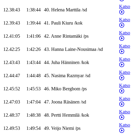
Katso
12.38:43
1:38:44
40
.
Helena
Marttila
/
sd
Katso
12.39:43
1:39:44
41
.
Pauli
Kiuru
/
kok
Katso
12.41:05
1:41:06
42
.
Anne
Rintamäki
/
ps
Katso
12.42:25
1:42:26
43
.
Hanna
Laine-Nousimaa
/
sd
Katso
12.43:43
1:43:44
44
.
Juha
Hänninen
/
kok
Katso
12.44:47
1:44:48
45
.
Nasima
Razmyar
/
sd
Katso
12.45:52
1:45:53
46
.
Miko
Bergbom
/
ps
Katso
12.47:03
1:47:04
47
.
Joona
Räsänen
/
sd
Katso
12.48:37
1:48:38
48
.
Pertti
Hemmilä
/
kok
Katso
12.49:53
1:49:54
49
.
Veijo
Niemi
/
ps