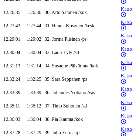
Katso
12.26:35
1:26:36
30
.
Arto
Satonen
/
kok
Katso
12.27:43
1:27:44
31
.
Hanna
Kosonen
/
kesk
Katso
12.29:01
1:29:02
32
.
Jorma
Piisinen
/
ps
Katso
12.30:04
1:30:04
33
.
Lauri
Lyly
/
sd
Katso
12.31:13
1:31:14
34
.
Susanne
Päivärinta
/
kok
Katso
12.32:24
1:32:25
35
.
Sara
Seppänen
/
ps
Katso
12.33:39
1:33:39
36
.
Johannes
Yrttiaho
/
vas
Katso
12.35:11
1:35:12
37
.
Timo
Suhonen
/
sd
Katso
12.36:03
1:36:04
38
.
Pia
Kauma
/
kok
Katso
12.37:28
1:37:29
39
.
Juho
Eerola
/
ps