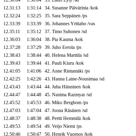
12.31:13
1:31:14
34
.
Susanne
Päivärinta
/
kok
12.32:24
1:32:25
35
.
Sara
Seppänen
/
ps
12.33:39
1:33:39
36
.
Johannes
Yrttiaho
/
vas
12.35:11
1:35:12
37
.
Timo
Suhonen
/
sd
12.36:03
1:36:04
38
.
Pia
Kauma
/
kok
12.37:28
1:37:29
39
.
Juho
Eerola
/
ps
12.38:43
1:38:44
40
.
Helena
Marttila
/
sd
12.39:43
1:39:44
41
.
Pauli
Kiuru
/
kok
12.41:05
1:41:06
42
.
Anne
Rintamäki
/
ps
12.42:25
1:42:26
43
.
Hanna
Laine-Nousimaa
/
sd
12.43:43
1:43:44
44
.
Juha
Hänninen
/
kok
12.44:47
1:44:48
45
.
Nasima
Razmyar
/
sd
12.45:52
1:45:53
46
.
Miko
Bergbom
/
ps
12.47:03
1:47:04
47
.
Joona
Räsänen
/
sd
12.48:37
1:48:38
48
.
Pertti
Hemmilä
/
kok
12.49:53
1:49:54
49
.
Veijo
Niemi
/
ps
12.50:46
1:50:47
50
.
Henrik
Vuornos
/
kok