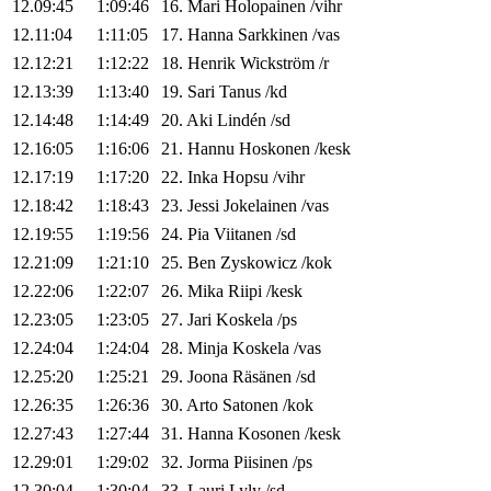
12.09:45
1:09:46
16
.
Mari
Holopainen
/
vihr
12.11:04
1:11:05
17
.
Hanna
Sarkkinen
/
vas
12.12:21
1:12:22
18
.
Henrik
Wickström
/
r
12.13:39
1:13:40
19
.
Sari
Tanus
/
kd
12.14:48
1:14:49
20
.
Aki
Lindén
/
sd
12.16:05
1:16:06
21
.
Hannu
Hoskonen
/
kesk
12.17:19
1:17:20
22
.
Inka
Hopsu
/
vihr
12.18:42
1:18:43
23
.
Jessi
Jokelainen
/
vas
12.19:55
1:19:56
24
.
Pia
Viitanen
/
sd
12.21:09
1:21:10
25
.
Ben
Zyskowicz
/
kok
12.22:06
1:22:07
26
.
Mika
Riipi
/
kesk
12.23:05
1:23:05
27
.
Jari
Koskela
/
ps
12.24:04
1:24:04
28
.
Minja
Koskela
/
vas
12.25:20
1:25:21
29
.
Joona
Räsänen
/
sd
12.26:35
1:26:36
30
.
Arto
Satonen
/
kok
12.27:43
1:27:44
31
.
Hanna
Kosonen
/
kesk
12.29:01
1:29:02
32
.
Jorma
Piisinen
/
ps
12.30:04
1:30:04
33
.
Lauri
Lyly
/
sd