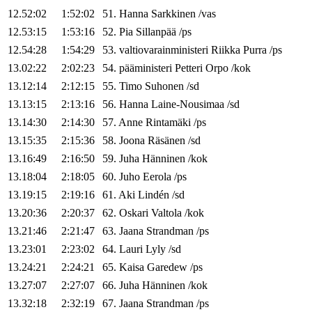
12.52:02
1:52:02
51
.
Hanna
Sarkkinen
/
vas
12.53:15
1:53:16
52
.
Pia
Sillanpää
/
ps
12.54:28
1:54:29
53
.
valtiovarainministeri
Riikka
Purra
/
ps
13.02:22
2:02:23
54
.
pääministeri
Petteri
Orpo
/
kok
13.12:14
2:12:15
55
.
Timo
Suhonen
/
sd
13.13:15
2:13:16
56
.
Hanna
Laine-Nousimaa
/
sd
13.14:30
2:14:30
57
.
Anne
Rintamäki
/
ps
13.15:35
2:15:36
58
.
Joona
Räsänen
/
sd
13.16:49
2:16:50
59
.
Juha
Hänninen
/
kok
13.18:04
2:18:05
60
.
Juho
Eerola
/
ps
13.19:15
2:19:16
61
.
Aki
Lindén
/
sd
13.20:36
2:20:37
62
.
Oskari
Valtola
/
kok
13.21:46
2:21:47
63
.
Jaana
Strandman
/
ps
13.23:01
2:23:02
64
.
Lauri
Lyly
/
sd
13.24:21
2:24:21
65
.
Kaisa
Garedew
/
ps
13.27:07
2:27:07
66
.
Juha
Hänninen
/
kok
13.32:18
2:32:19
67
.
Jaana
Strandman
/
ps