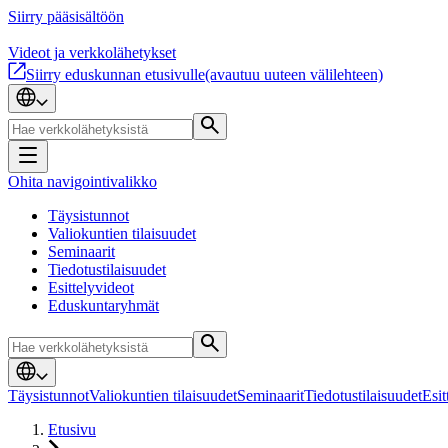
Siirry pääsisältöön
Videot ja verkkolähetykset
Siirry eduskunnan etusivulle
(avautuu uuteen välilehteen)
Ohita navigointivalikko
Täysistunnot
Valiokuntien tilaisuudet
Seminaarit
Tiedotustilaisuudet
Esittelyvideot
Eduskuntaryhmät
Täysistunnot
Valiokuntien tilaisuudet
Seminaarit
Tiedotustilaisuudet
Esit
Etusivu