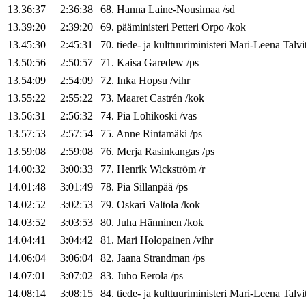
13.36:37
2:36:38
68
.
Hanna
Laine-Nousimaa
/
sd
13.39:20
2:39:20
69
.
pääministeri
Petteri
Orpo
/
kok
13.45:30
2:45:31
70
.
tiede- ja kulttuuriministeri
Mari-Leena
Talvi
13.50:56
2:50:57
71
.
Kaisa
Garedew
/
ps
13.54:09
2:54:09
72
.
Inka
Hopsu
/
vihr
13.55:22
2:55:22
73
.
Maaret
Castrén
/
kok
13.56:31
2:56:32
74
.
Pia
Lohikoski
/
vas
13.57:53
2:57:54
75
.
Anne
Rintamäki
/
ps
13.59:08
2:59:08
76
.
Merja
Rasinkangas
/
ps
14.00:32
3:00:33
77
.
Henrik
Wickström
/
r
14.01:48
3:01:49
78
.
Pia
Sillanpää
/
ps
14.02:52
3:02:53
79
.
Oskari
Valtola
/
kok
14.03:52
3:03:53
80
.
Juha
Hänninen
/
kok
14.04:41
3:04:42
81
.
Mari
Holopainen
/
vihr
14.06:04
3:06:04
82
.
Jaana
Strandman
/
ps
14.07:01
3:07:02
83
.
Juho
Eerola
/
ps
14.08:14
3:08:15
84
.
tiede- ja kulttuuriministeri
Mari-Leena
Talvi