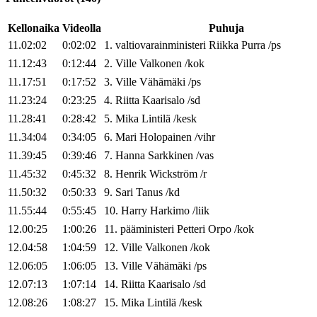
Kellonaika
Videolla
Puhuja
11.02:02
0:02:02
1
.
valtiovarainministeri
Riikka
Purra
/
ps
11.12:43
0:12:44
2
.
Ville
Valkonen
/
kok
11.17:51
0:17:52
3
.
Ville
Vähämäki
/
ps
11.23:24
0:23:25
4
.
Riitta
Kaarisalo
/
sd
11.28:41
0:28:42
5
.
Mika
Lintilä
/
kesk
11.34:04
0:34:05
6
.
Mari
Holopainen
/
vihr
11.39:45
0:39:46
7
.
Hanna
Sarkkinen
/
vas
11.45:32
0:45:32
8
.
Henrik
Wickström
/
r
11.50:32
0:50:33
9
.
Sari
Tanus
/
kd
11.55:44
0:55:45
10
.
Harry
Harkimo
/
liik
12.00:25
1:00:26
11
.
pääministeri
Petteri
Orpo
/
kok
12.04:58
1:04:59
12
.
Ville
Valkonen
/
kok
12.06:05
1:06:05
13
.
Ville
Vähämäki
/
ps
12.07:13
1:07:14
14
.
Riitta
Kaarisalo
/
sd
12.08:26
1:08:27
15
.
Mika
Lintilä
/
kesk