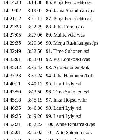
14.14:38
3:14:38
85
.
Pinja
Perholehto
/
sd
14.19:02
3:19:02
86
.
Jaana
Strandman
/
ps
14.21:12
3:21:12
87
.
Pinja
Perholehto
/
sd
14.22:28
3:22:29
88
.
Juho
Eerola
/
ps
14.27:05
3:27:06
89
.
Mai
Kivelä
/
vas
14.29:35
3:29:36
90
.
Merja
Rasinkangas
/
ps
14.32:49
3:32:50
91
.
Timo
Suhonen
/
sd
14.33:01
3:33:01
92
.
Pia
Lohikoski
/
vas
14.35:42
3:35:43
93
.
Arto
Satonen
/
kok
14.37:23
3:37:24
94
.
Juha
Hänninen
/
kok
14.40:11
3:40:12
95
.
Lauri
Lyly
/
sd
14.43:50
3:43:50
96
.
Timo
Suhonen
/
sd
14.45:18
3:45:19
97
.
Inka
Hopsu
/
vihr
14.46:35
3:46:36
98
.
Lauri
Lyly
/
sd
14.49:25
3:49:26
99
.
Lauri
Lyly
/
sd
14.52:21
3:52:22
100
.
Anne
Rintamäki
/
ps
14.55:01
3:55:02
101
.
Arto
Satonen
/
kok