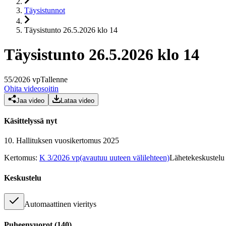
Täysistunnot
Täysistunto 26.5.2026 klo 14
Täysistunto 26.5.2026 klo 14
55
/
2026
vp
Tallenne
Ohita videosoitin
Jaa video
Lataa video
Käsittelyssä nyt
10.
Hallituksen vuosikertomus 2025
Kertomus
:
K 3/2026 vp
(avautuu uuteen välilehteen)
Lähetekeskustelu
Keskustelu
Automaattinen vieritys
Puheenvuorot
(
140
)