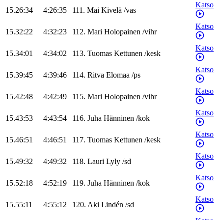
Katso
15.26:34
4:26:35
111
.
Mai
Kivelä
/
vas
Katso
15.32:22
4:32:23
112
.
Mari
Holopainen
/
vihr
Katso
15.34:01
4:34:02
113
.
Tuomas
Kettunen
/
kesk
Katso
15.39:45
4:39:46
114
.
Ritva
Elomaa
/
ps
Katso
15.42:48
4:42:49
115
.
Mari
Holopainen
/
vihr
Katso
15.43:53
4:43:54
116
.
Juha
Hänninen
/
kok
Katso
15.46:51
4:46:51
117
.
Tuomas
Kettunen
/
kesk
Katso
15.49:32
4:49:32
118
.
Lauri
Lyly
/
sd
Katso
15.52:18
4:52:19
119
.
Juha
Hänninen
/
kok
Katso
15.55:11
4:55:12
120
.
Aki
Lindén
/
sd