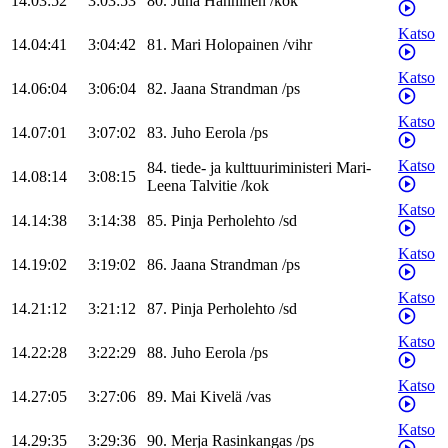
14.03:52
3:03:53
80
.
Juha
Hänninen
/
kok
Katso
14.04:41
3:04:42
81
.
Mari
Holopainen
/
vihr
Katso
14.06:04
3:06:04
82
.
Jaana
Strandman
/
ps
Katso
14.07:01
3:07:02
83
.
Juho
Eerola
/
ps
Katso
84
.
tiede- ja kulttuuriministeri
Mari-
14.08:14
3:08:15
Leena
Talvitie
/
kok
Katso
14.14:38
3:14:38
85
.
Pinja
Perholehto
/
sd
Katso
14.19:02
3:19:02
86
.
Jaana
Strandman
/
ps
Katso
14.21:12
3:21:12
87
.
Pinja
Perholehto
/
sd
Katso
14.22:28
3:22:29
88
.
Juho
Eerola
/
ps
Katso
14.27:05
3:27:06
89
.
Mai
Kivelä
/
vas
Katso
14.29:35
3:29:36
90
.
Merja
Rasinkangas
/
ps