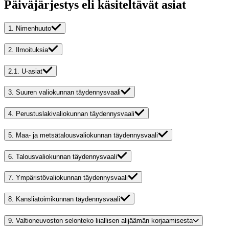
Päiväjärjestys eli käsiteltävät asiat
1.
Nimenhuuto
2.
Ilmoituksia
2.1.
U-asiat
3.
Suuren valiokunnan täydennysvaali
4.
Perustuslakivaliokunnan täydennysvaali
5.
Maa- ja metsätalousvaliokunnan täydennysvaali
6.
Talousvaliokunnan täydennysvaali
7.
Ympäristövaliokunnan täydennysvaali
8.
Kansliatoimikunnan täydennysvaali
9.
Valtioneuvoston selonteko liiallisen alijäämän korjaamisesta