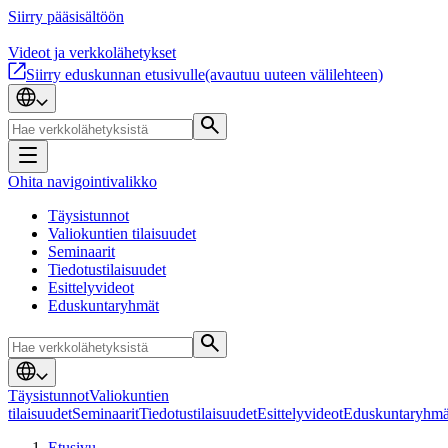
Siirry pääsisältöön
Videot ja verkkolähetykset
Siirry eduskunnan etusivulle
(avautuu uuteen välilehteen)
Ohita navigointivalikko
Täysistunnot
Valiokuntien tilaisuudet
Seminaarit
Tiedotustilaisuudet
Esittelyvideot
Eduskuntaryhmät
Täysistunnot
Valiokuntien
tilaisuudet
Seminaarit
Tiedotustilaisuudet
Esittelyvideot
Eduskuntaryhmä
Etusivu