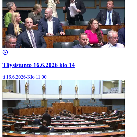
Täysistunto 16.6.2026 klo 14
ti 16.6.2026
-
Klo
11.00