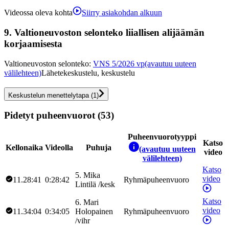
Videossa oleva kohta
Siirry asiakohdan alkuun
9.
Valtioneuvoston selonteko liiallisen alijäämän
korjaamisesta
Valtioneuvoston selonteko
:
VNS 5/2026 vp
(avautuu uuteen
välilehteen)
Lähetekeskustelu, keskustelu
Keskustelun menettelytapa
(
1
)
Pidetyt puheenvuorot (53)
Puheenvuorotyyppi
Katso
Kellonaika
Videolla
Puhuja
(avautuu uuteen
video
välilehteen)
Katso
5
.
Mika
video
11.28:41
0:28:42
Ryhmäpuheenvuoro
Lintilä
/
kesk
Katso
6
.
Mari
video
11.34:04
0:34:05
Holopainen
Ryhmäpuheenvuoro
/
vihr