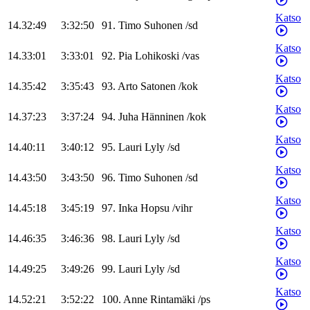
Katso
14.32:49
3:32:50
91
.
Timo
Suhonen
/
sd
Katso
14.33:01
3:33:01
92
.
Pia
Lohikoski
/
vas
Katso
14.35:42
3:35:43
93
.
Arto
Satonen
/
kok
Katso
14.37:23
3:37:24
94
.
Juha
Hänninen
/
kok
Katso
14.40:11
3:40:12
95
.
Lauri
Lyly
/
sd
Katso
14.43:50
3:43:50
96
.
Timo
Suhonen
/
sd
Katso
14.45:18
3:45:19
97
.
Inka
Hopsu
/
vihr
Katso
14.46:35
3:46:36
98
.
Lauri
Lyly
/
sd
Katso
14.49:25
3:49:26
99
.
Lauri
Lyly
/
sd
Katso
14.52:21
3:52:22
100
.
Anne
Rintamäki
/
ps