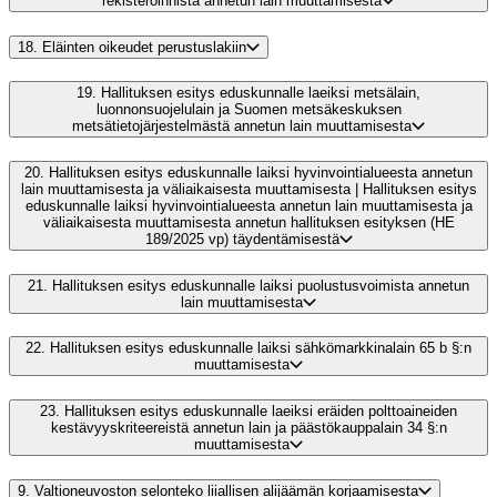
rekisteröinnistä annetun lain muuttamisesta
18.
Eläinten oikeudet perustuslakiin
19.
Hallituksen esitys eduskunnalle laeiksi metsälain,
luonnonsuojelulain ja Suomen metsäkeskuksen
metsätietojärjestelmästä annetun lain muuttamisesta
20.
Hallituksen esitys eduskunnalle laiksi hyvinvointialueesta annetun
lain muuttamisesta ja väliaikaisesta muuttamisesta | Hallituksen esitys
eduskunnalle laiksi hyvinvointialueesta annetun lain muuttamisesta ja
väliaikaisesta muuttamisesta annetun hallituksen esityksen (HE
189/2025 vp) täydentämisestä
21.
Hallituksen esitys eduskunnalle laiksi puolustusvoimista annetun
lain muuttamisesta
22.
Hallituksen esitys eduskunnalle laiksi sähkömarkkinalain 65 b §:n
muuttamisesta
23.
Hallituksen esitys eduskunnalle laeiksi eräiden polttoaineiden
kestävyyskriteereistä annetun lain ja päästökauppalain 34 §:n
muuttamisesta
9.
Valtioneuvoston selonteko liiallisen alijäämän korjaamisesta