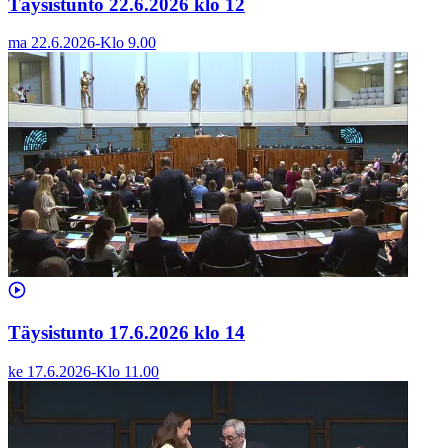
Täysistunto 22.6.2026 klo 12
ma 22.6.2026
-
Klo
9.00
Täysistunto 17.6.2026 klo 14
ke 17.6.2026
-
Klo
11.00