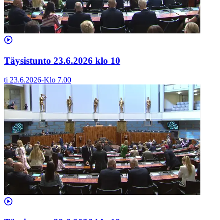
Täysistunto 23.6.2026 klo 10
ti 23.6.2026
-
Klo
7.00