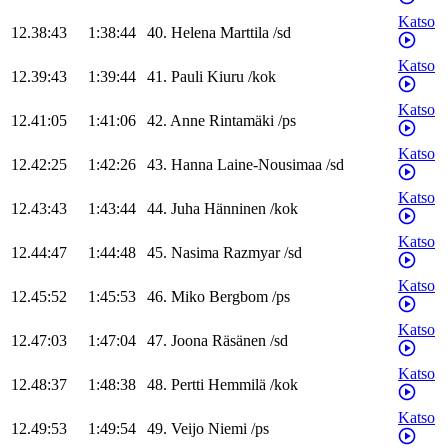
Katso
12.38:43
1:38:44
40
.
Helena
Marttila
/
sd
Katso
12.39:43
1:39:44
41
.
Pauli
Kiuru
/
kok
Katso
12.41:05
1:41:06
42
.
Anne
Rintamäki
/
ps
Katso
12.42:25
1:42:26
43
.
Hanna
Laine-Nousimaa
/
sd
Katso
12.43:43
1:43:44
44
.
Juha
Hänninen
/
kok
Katso
12.44:47
1:44:48
45
.
Nasima
Razmyar
/
sd
Katso
12.45:52
1:45:53
46
.
Miko
Bergbom
/
ps
Katso
12.47:03
1:47:04
47
.
Joona
Räsänen
/
sd
Katso
12.48:37
1:48:38
48
.
Pertti
Hemmilä
/
kok
Katso
12.49:53
1:49:54
49
.
Veijo
Niemi
/
ps