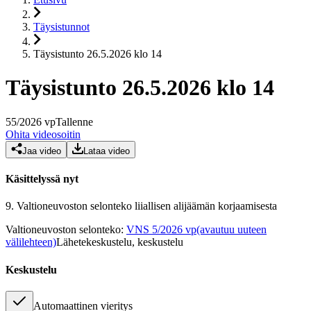
Täysistunnot
Täysistunto 26.5.2026 klo 14
Täysistunto 26.5.2026 klo 14
55
/
2026
vp
Tallenne
Ohita videosoitin
Jaa video
Lataa video
Käsittelyssä nyt
9.
Valtioneuvoston selonteko liiallisen alijäämän korjaamisesta
Valtioneuvoston selonteko
:
VNS 5/2026 vp
(avautuu uuteen
välilehteen)
Lähetekeskustelu, keskustelu
Keskustelu
Automaattinen vieritys