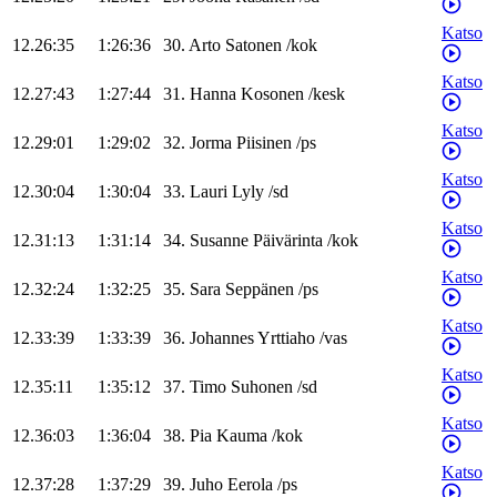
Katso
12.26:35
1:26:36
30
.
Arto
Satonen
/
kok
Katso
12.27:43
1:27:44
31
.
Hanna
Kosonen
/
kesk
Katso
12.29:01
1:29:02
32
.
Jorma
Piisinen
/
ps
Katso
12.30:04
1:30:04
33
.
Lauri
Lyly
/
sd
Katso
12.31:13
1:31:14
34
.
Susanne
Päivärinta
/
kok
Katso
12.32:24
1:32:25
35
.
Sara
Seppänen
/
ps
Katso
12.33:39
1:33:39
36
.
Johannes
Yrttiaho
/
vas
Katso
12.35:11
1:35:12
37
.
Timo
Suhonen
/
sd
Katso
12.36:03
1:36:04
38
.
Pia
Kauma
/
kok
Katso
12.37:28
1:37:29
39
.
Juho
Eerola
/
ps