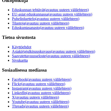
Oikopolkuja
Eduskunnan tehtävät
(avautuu uuteen välilehteen)
EU-asiat eduskunnassa
(avautuu uuteen välilehteen)
Puhelinluettelo
(avautuu uuteen välilehteen)
Tilastoja
(avautuu uuteen välilehteen)
Eduskuntasanasto
(avautuu uuteen välilehteen)
Tietoa sivustosta
Käyttöehdot
Asiakirjajulkisuuskuvaus
(avautuu uuteen välilehteen)
Saavutettavuusseloste
(avautuu uuteen välilehteen)
Sivukartta
Sosiaalisessa mediassa
Facebook
(avautuu uuteen välilehteen)
Flickr
(avautuu uuteen välilehteen)
Instagram
(avautuu uuteen välilehteen)
LinkedIn
(avautuu uuteen välilehteen)
X
(avautuu uuteen välilehteen)
Youtube
(avautuu uuteen välilehteen)
Threads
(avautuu uuteen välilehteen)