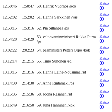
Katso
12.50:46
1:50:47
50
.
Henrik
Vuornos
/
kok
Katso
12.52:02
1:52:02
51
.
Hanna
Sarkkinen
/
vas
Katso
12.53:15
1:53:16
52
.
Pia
Sillanpää
/
ps
Katso
53
.
valtiovarainministeri
Riikka
Purra
12.54:28
1:54:29
/
ps
Katso
13.02:22
2:02:23
54
.
pääministeri
Petteri
Orpo
/
kok
Katso
13.12:14
2:12:15
55
.
Timo
Suhonen
/
sd
Katso
13.13:15
2:13:16
56
.
Hanna
Laine-Nousimaa
/
sd
Katso
13.14:30
2:14:30
57
.
Anne
Rintamäki
/
ps
Katso
13.15:35
2:15:36
58
.
Joona
Räsänen
/
sd
Katso
13.16:49
2:16:50
59
.
Juha
Hänninen
/
kok