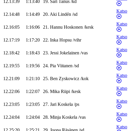
12.13:39
1:13:40
19
.
Sari
Tanus
/
kd
Katso
12.14:48
1:14:49
20
.
Aki
Lindén
/
sd
Katso
12.16:05
1:16:06
21
.
Hannu
Hoskonen
/
kesk
Katso
12.17:19
1:17:20
22
.
Inka
Hopsu
/
vihr
Katso
12.18:42
1:18:43
23
.
Jessi
Jokelainen
/
vas
Katso
12.19:55
1:19:56
24
.
Pia
Viitanen
/
sd
Katso
12.21:09
1:21:10
25
.
Ben
Zyskowicz
/
kok
Katso
12.22:06
1:22:07
26
.
Mika
Riipi
/
kesk
Katso
12.23:05
1:23:05
27
.
Jari
Koskela
/
ps
Katso
12.24:04
1:24:04
28
.
Minja
Koskela
/
vas
Katso
12.25:20
1:25:21
29
.
Joona
Räsänen
/
sd