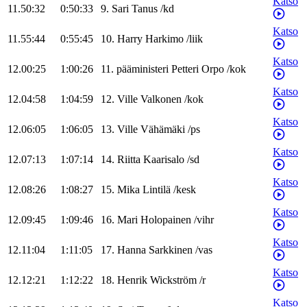
Katso
11.50:32
0:50:33
9
.
Sari
Tanus
/
kd
Katso
11.55:44
0:55:45
10
.
Harry
Harkimo
/
liik
Katso
12.00:25
1:00:26
11
.
pääministeri
Petteri
Orpo
/
kok
Katso
12.04:58
1:04:59
12
.
Ville
Valkonen
/
kok
Katso
12.06:05
1:06:05
13
.
Ville
Vähämäki
/
ps
Katso
12.07:13
1:07:14
14
.
Riitta
Kaarisalo
/
sd
Katso
12.08:26
1:08:27
15
.
Mika
Lintilä
/
kesk
Katso
12.09:45
1:09:46
16
.
Mari
Holopainen
/
vihr
Katso
12.11:04
1:11:05
17
.
Hanna
Sarkkinen
/
vas
Katso
12.12:21
1:12:22
18
.
Henrik
Wickström
/
r
Katso