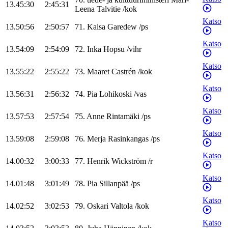
13.45:30
2:45:31
Leena
Talvitie
/
kok
Katso
13.50:56
2:50:57
71
.
Kaisa
Garedew
/
ps
Katso
13.54:09
2:54:09
72
.
Inka
Hopsu
/
vihr
Katso
13.55:22
2:55:22
73
.
Maaret
Castrén
/
kok
Katso
13.56:31
2:56:32
74
.
Pia
Lohikoski
/
vas
Katso
13.57:53
2:57:54
75
.
Anne
Rintamäki
/
ps
Katso
13.59:08
2:59:08
76
.
Merja
Rasinkangas
/
ps
Katso
14.00:32
3:00:33
77
.
Henrik
Wickström
/
r
Katso
14.01:48
3:01:49
78
.
Pia
Sillanpää
/
ps
Katso
14.02:52
3:02:53
79
.
Oskari
Valtola
/
kok
Katso