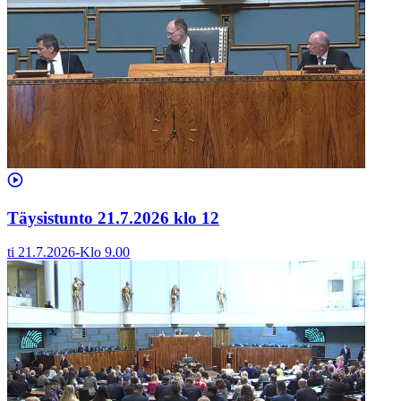
Täysistunto 21.7.2026 klo 12
ti 21.7.2026
-
Klo
9.00