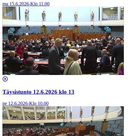
ma 15.6.2026
-
Klo
11.00
Täysistunto 12.6.2026 klo 13
pe 12.6.2026
-
Klo
10.00