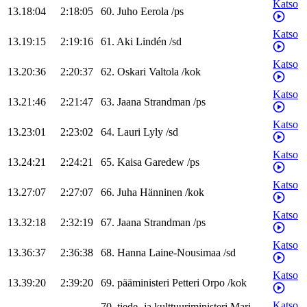
Katso
13.18:04
2:18:05
60
.
Juho
Eerola
/
ps
Katso
13.19:15
2:19:16
61
.
Aki
Lindén
/
sd
Katso
13.20:36
2:20:37
62
.
Oskari
Valtola
/
kok
Katso
13.21:46
2:21:47
63
.
Jaana
Strandman
/
ps
Katso
13.23:01
2:23:02
64
.
Lauri
Lyly
/
sd
Katso
13.24:21
2:24:21
65
.
Kaisa
Garedew
/
ps
Katso
13.27:07
2:27:07
66
.
Juha
Hänninen
/
kok
Katso
13.32:18
2:32:19
67
.
Jaana
Strandman
/
ps
Katso
13.36:37
2:36:38
68
.
Hanna
Laine-Nousimaa
/
sd
Katso
13.39:20
2:39:20
69
.
pääministeri
Petteri
Orpo
/
kok
Katso
70
.
tiede- ja kulttuuriministeri
Mari-