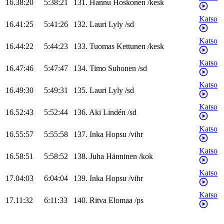
16.38:20
5:38:21
131
.
Hannu
Hoskonen
/
kesk
Katso
16.41:25
5:41:26
132
.
Lauri
Lyly
/
sd
Katso
16.44:22
5:44:23
133
.
Tuomas
Kettunen
/
kesk
Katso
16.47:46
5:47:47
134
.
Timo
Suhonen
/
sd
Katso
16.49:30
5:49:31
135
.
Lauri
Lyly
/
sd
Katso
16.52:43
5:52:44
136
.
Aki
Lindén
/
sd
Katso
16.55:57
5:55:58
137
.
Inka
Hopsu
/
vihr
Katso
16.58:51
5:58:52
138
.
Juha
Hänninen
/
kok
Katso
17.04:03
6:04:04
139
.
Inka
Hopsu
/
vihr
Katso
17.11:32
6:11:33
140
.
Ritva
Elomaa
/
ps