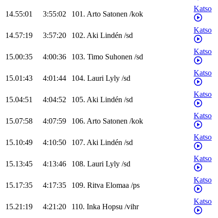
Katso
14.55:01
3:55:02
101
.
Arto
Satonen
/
kok
Katso
14.57:19
3:57:20
102
.
Aki
Lindén
/
sd
Katso
15.00:35
4:00:36
103
.
Timo
Suhonen
/
sd
Katso
15.01:43
4:01:44
104
.
Lauri
Lyly
/
sd
Katso
15.04:51
4:04:52
105
.
Aki
Lindén
/
sd
Katso
15.07:58
4:07:59
106
.
Arto
Satonen
/
kok
Katso
15.10:49
4:10:50
107
.
Aki
Lindén
/
sd
Katso
15.13:45
4:13:46
108
.
Lauri
Lyly
/
sd
Katso
15.17:35
4:17:35
109
.
Ritva
Elomaa
/
ps
Katso
15.21:19
4:21:20
110
.
Inka
Hopsu
/
vihr