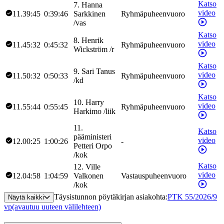
Katso
7
.
Hanna
video
11.39:45
0:39:46
Sarkkinen
Ryhmäpuheenvuoro
/
vas
Katso
8
.
Henrik
video
11.45:32
0:45:32
Ryhmäpuheenvuoro
Wickström
/
r
Katso
9
.
Sari
Tanus
video
11.50:32
0:50:33
Ryhmäpuheenvuoro
/
kd
Katso
10
.
Harry
video
11.55:44
0:55:45
Ryhmäpuheenvuoro
Harkimo
/
liik
11
.
Katso
pääministeri
video
12.00:25
1:00:26
-
Petteri
Orpo
/
kok
Katso
12
.
Ville
video
12.04:58
1:04:59
Valkonen
Vastauspuheenvuoro
/
kok
Täysistunnon pöytäkirjan asiakohta
:
PTK 55/2026/9
Näytä kaikki
vp
(avautuu uuteen välilehteen)