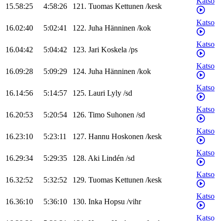
Katso
15.58:25
4:58:26
121
.
Tuomas
Kettunen
/
kesk
Katso
16.02:40
5:02:41
122
.
Juha
Hänninen
/
kok
Katso
16.04:42
5:04:42
123
.
Jari
Koskela
/
ps
Katso
16.09:28
5:09:29
124
.
Juha
Hänninen
/
kok
Katso
16.14:56
5:14:57
125
.
Lauri
Lyly
/
sd
Katso
16.20:53
5:20:54
126
.
Timo
Suhonen
/
sd
Katso
16.23:10
5:23:11
127
.
Hannu
Hoskonen
/
kesk
Katso
16.29:34
5:29:35
128
.
Aki
Lindén
/
sd
Katso
16.32:52
5:32:52
129
.
Tuomas
Kettunen
/
kesk
Katso
16.36:10
5:36:10
130
.
Inka
Hopsu
/
vihr
Katso