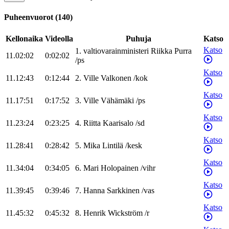
Puheenvuorot
(
140
)
Kellonaika
Videolla
Puhuja
Katso
Katso
1
.
valtiovarainministeri
Riikka
Purra
11.02:02
0:02:02
/
ps
Katso
11.12:43
0:12:44
2
.
Ville
Valkonen
/
kok
Katso
11.17:51
0:17:52
3
.
Ville
Vähämäki
/
ps
Katso
11.23:24
0:23:25
4
.
Riitta
Kaarisalo
/
sd
Katso
11.28:41
0:28:42
5
.
Mika
Lintilä
/
kesk
Katso
11.34:04
0:34:05
6
.
Mari
Holopainen
/
vihr
Katso
11.39:45
0:39:46
7
.
Hanna
Sarkkinen
/
vas
Katso
11.45:32
0:45:32
8
.
Henrik
Wickström
/
r