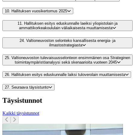
10.
Hallituksen vuosikertomus 2025
11.
Hallituksen esitys eduskunnalle laeiksi yliopistolain ja
ammattikorkeakoululain väliaikaisesta muuttamisesta
24.
Valtioneuvoston selonteko kansallisesta energia- ja
ilmastostrategiasta
25.
Valtioneuvoston tulevaisuusselonteon ensimmäinen osa Strateginen
toimintaympäristöanalyysi sekä skenaarioita vuoteen 2045
26.
Hallituksen esitys eduskunnalle laiksi tuloverolain muuttamisesta
27.
Seuraava täysistunto
Täysistunnot
Kaikki täysistunnot