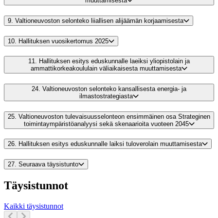
muuttamisesta
9.
Valtioneuvoston selonteko liiallisen alijäämän korjaamisesta
10.
Hallituksen vuosikertomus 2025
11.
Hallituksen esitys eduskunnalle laeiksi yliopistolain ja
ammattikorkeakoululain väliaikaisesta muuttamisesta
24.
Valtioneuvoston selonteko kansallisesta energia- ja
ilmastostrategiasta
25.
Valtioneuvoston tulevaisuusselonteon ensimmäinen osa Strateginen
toimintaympäristöanalyysi sekä skenaarioita vuoteen 2045
26.
Hallituksen esitys eduskunnalle laiksi tuloverolain muuttamisesta
27.
Seuraava täysistunto
Täysistunnot
Kaikki täysistunnot