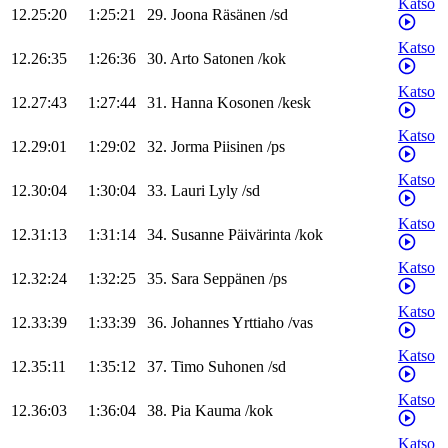
Katso
12.25:20
1:25:21
29
.
Joona
Räsänen
/
sd
Katso
12.26:35
1:26:36
30
.
Arto
Satonen
/
kok
Katso
12.27:43
1:27:44
31
.
Hanna
Kosonen
/
kesk
Katso
12.29:01
1:29:02
32
.
Jorma
Piisinen
/
ps
Katso
12.30:04
1:30:04
33
.
Lauri
Lyly
/
sd
Katso
12.31:13
1:31:14
34
.
Susanne
Päivärinta
/
kok
Katso
12.32:24
1:32:25
35
.
Sara
Seppänen
/
ps
Katso
12.33:39
1:33:39
36
.
Johannes
Yrttiaho
/
vas
Katso
12.35:11
1:35:12
37
.
Timo
Suhonen
/
sd
Katso
12.36:03
1:36:04
38
.
Pia
Kauma
/
kok
Katso