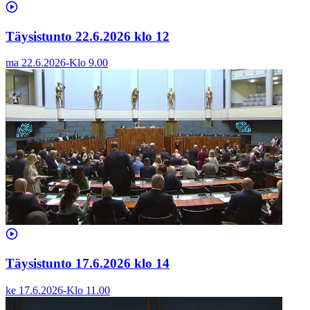
Täysistunto 22.6.2026 klo 12
ma 22.6.2026
-
Klo
9.00
Täysistunto 17.6.2026 klo 14
ke 17.6.2026
-
Klo
11.00