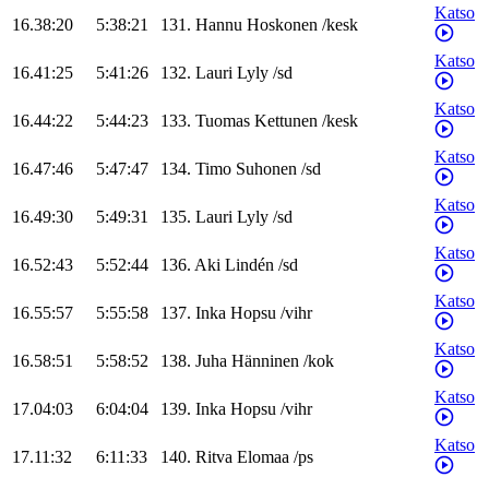
Katso
16.38:20
5:38:21
131
.
Hannu
Hoskonen
/
kesk
Katso
16.41:25
5:41:26
132
.
Lauri
Lyly
/
sd
Katso
16.44:22
5:44:23
133
.
Tuomas
Kettunen
/
kesk
Katso
16.47:46
5:47:47
134
.
Timo
Suhonen
/
sd
Katso
16.49:30
5:49:31
135
.
Lauri
Lyly
/
sd
Katso
16.52:43
5:52:44
136
.
Aki
Lindén
/
sd
Katso
16.55:57
5:55:58
137
.
Inka
Hopsu
/
vihr
Katso
16.58:51
5:58:52
138
.
Juha
Hänninen
/
kok
Katso
17.04:03
6:04:04
139
.
Inka
Hopsu
/
vihr
Katso
17.11:32
6:11:33
140
.
Ritva
Elomaa
/
ps