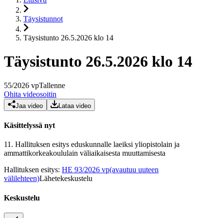
Täysistunnot
Täysistunto 26.5.2026 klo 14
Täysistunto 26.5.2026 klo 14
55
/
2026
vp
Tallenne
Ohita videosoitin
Jaa video
Lataa video
Käsittelyssä nyt
11.
Hallituksen esitys eduskunnalle laeiksi yliopistolain ja
ammattikorkeakoululain väliaikaisesta muuttamisesta
Hallituksen esitys
:
HE 93/2026 vp
(avautuu uuteen
välilehteen)
Lähetekeskustelu
Keskustelu