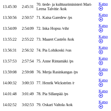
Katso
70
.
tiede- ja kulttuuriministeri
Mari-
13.45:30
2:45:31
Leena
Talvitie
/
kok
Katso
13.50:56
2:50:57
71
.
Kaisa
Garedew
/
ps
Katso
13.54:09
2:54:09
72
.
Inka
Hopsu
/
vihr
Katso
13.55:22
2:55:22
73
.
Maaret
Castrén
/
kok
Katso
13.56:31
2:56:32
74
.
Pia
Lohikoski
/
vas
Katso
13.57:53
2:57:54
75
.
Anne
Rintamäki
/
ps
Katso
13.59:08
2:59:08
76
.
Merja
Rasinkangas
/
ps
Katso
14.00:32
3:00:33
77
.
Henrik
Wickström
/
r
Katso
14.01:48
3:01:49
78
.
Pia
Sillanpää
/
ps
Katso
14.02:52
3:02:53
79
.
Oskari
Valtola
/
kok