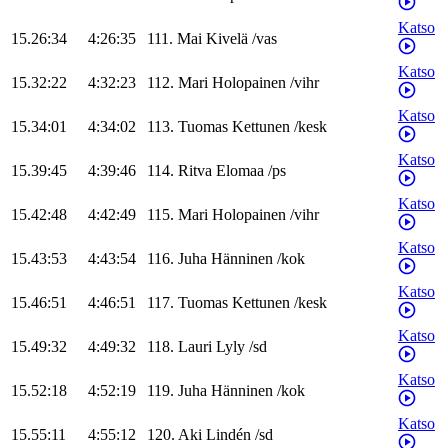
Katso
15.26:34
4:26:35
111
.
Mai
Kivelä
/
vas
Katso
15.32:22
4:32:23
112
.
Mari
Holopainen
/
vihr
Katso
15.34:01
4:34:02
113
.
Tuomas
Kettunen
/
kesk
Katso
15.39:45
4:39:46
114
.
Ritva
Elomaa
/
ps
Katso
15.42:48
4:42:49
115
.
Mari
Holopainen
/
vihr
Katso
15.43:53
4:43:54
116
.
Juha
Hänninen
/
kok
Katso
15.46:51
4:46:51
117
.
Tuomas
Kettunen
/
kesk
Katso
15.49:32
4:49:32
118
.
Lauri
Lyly
/
sd
Katso
15.52:18
4:52:19
119
.
Juha
Hänninen
/
kok
Katso
15.55:11
4:55:12
120
.
Aki
Lindén
/
sd