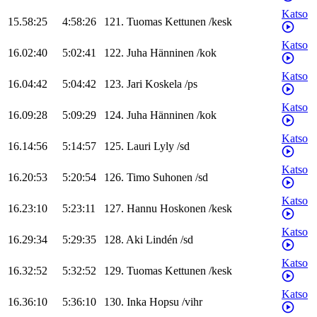
Katso
15.58:25
4:58:26
121
.
Tuomas
Kettunen
/
kesk
Katso
16.02:40
5:02:41
122
.
Juha
Hänninen
/
kok
Katso
16.04:42
5:04:42
123
.
Jari
Koskela
/
ps
Katso
16.09:28
5:09:29
124
.
Juha
Hänninen
/
kok
Katso
16.14:56
5:14:57
125
.
Lauri
Lyly
/
sd
Katso
16.20:53
5:20:54
126
.
Timo
Suhonen
/
sd
Katso
16.23:10
5:23:11
127
.
Hannu
Hoskonen
/
kesk
Katso
16.29:34
5:29:35
128
.
Aki
Lindén
/
sd
Katso
16.32:52
5:32:52
129
.
Tuomas
Kettunen
/
kesk
Katso
16.36:10
5:36:10
130
.
Inka
Hopsu
/
vihr