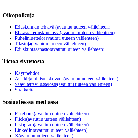
Oikopolkuja
Eduskunnan tehtävät
(avautuu uuteen välilehteen)
EU-asiat eduskunnassa
(avautuu uuteen välilehteen)
Puhelinluettelo
(avautuu uuteen välilehteen)
Tilastoja
(avautuu uuteen välilehteen)
Eduskuntasanasto
(avautuu uuteen välilehteen)
Tietoa sivustosta
Käyttöehdot
Asiakirjajulkisuuskuvaus
(avautuu uuteen välilehteen)
Saavutettavuusseloste
(avautuu uuteen välilehteen)
Sivukartta
Sosiaalisessa mediassa
Facebook
(avautuu uuteen välilehteen)
Flickr
(avautuu uuteen välilehteen)
Instagram
(avautuu uuteen välilehteen)
LinkedIn
(avautuu uuteen välilehteen)
X
(avautuu uuteen välilehteen)