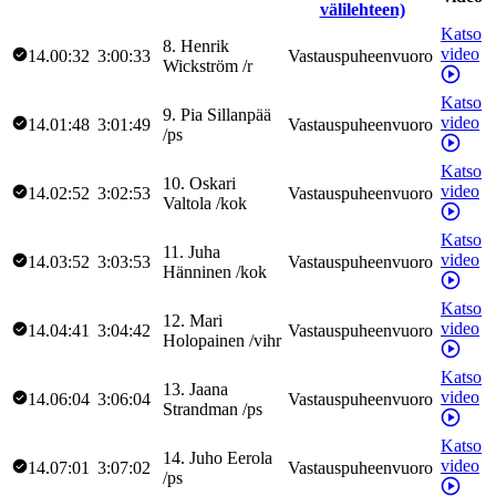
välilehteen)
Katso
8
.
Henrik
video
14.00:32
3:00:33
Vastauspuheenvuoro
Wickström
/
r
Katso
9
.
Pia
Sillanpää
video
14.01:48
3:01:49
Vastauspuheenvuoro
/
ps
Katso
10
.
Oskari
video
14.02:52
3:02:53
Vastauspuheenvuoro
Valtola
/
kok
Katso
11
.
Juha
video
14.03:52
3:03:53
Vastauspuheenvuoro
Hänninen
/
kok
Katso
12
.
Mari
video
14.04:41
3:04:42
Vastauspuheenvuoro
Holopainen
/
vihr
Katso
13
.
Jaana
video
14.06:04
3:06:04
Vastauspuheenvuoro
Strandman
/
ps
Katso
14
.
Juho
Eerola
video
14.07:01
3:07:02
Vastauspuheenvuoro
/
ps