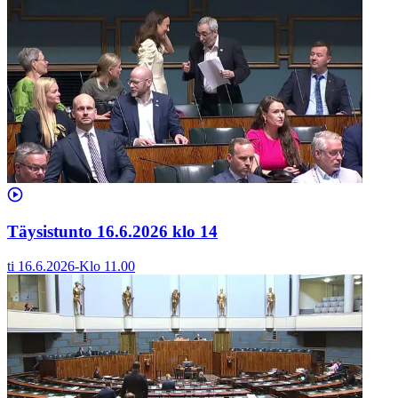
Täysistunto 16.6.2026 klo 14
ti 16.6.2026
-
Klo
11.00