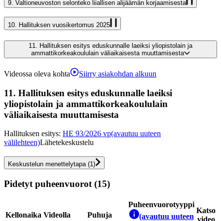
9.
Valtioneuvoston selonteko liiallisen alijäämän korjaamisesta
10.
Hallituksen vuosikertomus 2025
11.
Hallituksen esitys eduskunnalle laeiksi yliopistolain ja
ammattikorkeakoululain väliaikaisesta muuttamisesta
Videossa oleva kohta
Siirry asiakohdan alkuun
11.
Hallituksen esitys eduskunnalle laeiksi
yliopistolain ja ammattikorkeakoululain
väliaikaisesta muuttamisesta
Hallituksen esitys
:
HE 93/2026 vp
(avautuu uuteen
välilehteen)
Lähetekeskustelu
Keskustelun menettelytapa
(
1
)
Pidetyt puheenvuorot (15)
Puheenvuorotyyppi
Katso
Kellonaika
Videolla
Puhuja
(avautuu uuteen
video