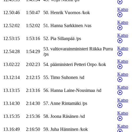
Katso
12.50:46
1:50:47
50
.
Henrik
Vuornos
/
kok
Katso
12.52:02
1:52:02
51
.
Hanna
Sarkkinen
/
vas
Katso
12.53:15
1:53:16
52
.
Pia
Sillanpää
/
ps
Katso
53
.
valtiovarainministeri
Riikka
Purra
12.54:28
1:54:29
/
ps
Katso
13.02:22
2:02:23
54
.
pääministeri
Petteri
Orpo
/
kok
Katso
13.12:14
2:12:15
55
.
Timo
Suhonen
/
sd
Katso
13.13:15
2:13:16
56
.
Hanna
Laine-Nousimaa
/
sd
Katso
13.14:30
2:14:30
57
.
Anne
Rintamäki
/
ps
Katso
13.15:35
2:15:36
58
.
Joona
Räsänen
/
sd
Katso
13.16:49
2:16:50
59
.
Juha
Hänninen
/
kok