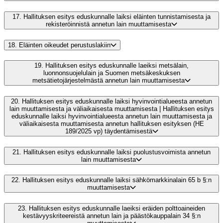
17.
Hallituksen esitys eduskunnalle laiksi eläinten tunnistamisesta ja
rekisteröinnistä annetun lain muuttamisesta
18.
Eläinten oikeudet perustuslakiin
19.
Hallituksen esitys eduskunnalle laeiksi metsälain,
luonnonsuojelulain ja Suomen metsäkeskuksen
metsätietojärjestelmästä annetun lain muuttamisesta
20.
Hallituksen esitys eduskunnalle laiksi hyvinvointialueesta annetun
lain muuttamisesta ja väliaikaisesta muuttamisesta | Hallituksen esitys
eduskunnalle laiksi hyvinvointialueesta annetun lain muuttamisesta ja
väliaikaisesta muuttamisesta annetun hallituksen esityksen (HE
189/2025 vp) täydentämisestä
21.
Hallituksen esitys eduskunnalle laiksi puolustusvoimista annetun
lain muuttamisesta
22.
Hallituksen esitys eduskunnalle laiksi sähkömarkkinalain 65 b §:n
muuttamisesta
23.
Hallituksen esitys eduskunnalle laeiksi eräiden polttoaineiden
kestävyyskriteereistä annetun lain ja päästökauppalain 34 §:n