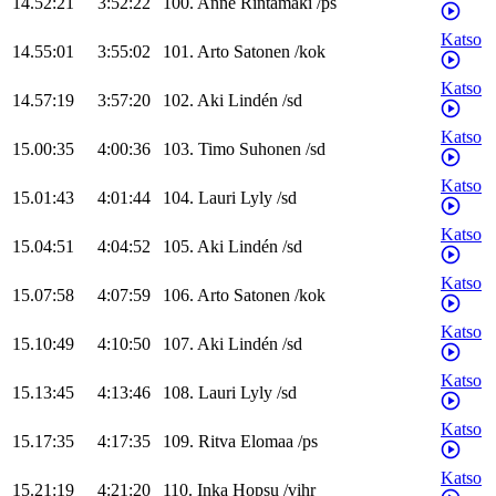
14.52:21
3:52:22
100
.
Anne
Rintamäki
/
ps
Katso
14.55:01
3:55:02
101
.
Arto
Satonen
/
kok
Katso
14.57:19
3:57:20
102
.
Aki
Lindén
/
sd
Katso
15.00:35
4:00:36
103
.
Timo
Suhonen
/
sd
Katso
15.01:43
4:01:44
104
.
Lauri
Lyly
/
sd
Katso
15.04:51
4:04:52
105
.
Aki
Lindén
/
sd
Katso
15.07:58
4:07:59
106
.
Arto
Satonen
/
kok
Katso
15.10:49
4:10:50
107
.
Aki
Lindén
/
sd
Katso
15.13:45
4:13:46
108
.
Lauri
Lyly
/
sd
Katso
15.17:35
4:17:35
109
.
Ritva
Elomaa
/
ps
Katso
15.21:19
4:21:20
110
.
Inka
Hopsu
/
vihr