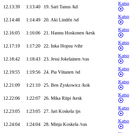
Katso
12.13:39
1:13:40
19
.
Sari
Tanus
/
kd
Katso
12.14:48
1:14:49
20
.
Aki
Lindén
/
sd
Katso
12.16:05
1:16:06
21
.
Hannu
Hoskonen
/
kesk
Katso
12.17:19
1:17:20
22
.
Inka
Hopsu
/
vihr
Katso
12.18:42
1:18:43
23
.
Jessi
Jokelainen
/
vas
Katso
12.19:55
1:19:56
24
.
Pia
Viitanen
/
sd
Katso
12.21:09
1:21:10
25
.
Ben
Zyskowicz
/
kok
Katso
12.22:06
1:22:07
26
.
Mika
Riipi
/
kesk
Katso
12.23:05
1:23:05
27
.
Jari
Koskela
/
ps
Katso
12.24:04
1:24:04
28
.
Minja
Koskela
/
vas