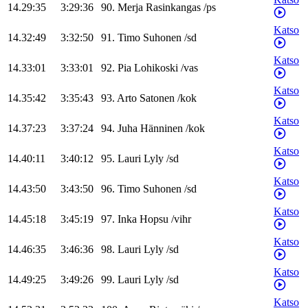
14.29:35
3:29:36
90
.
Merja
Rasinkangas
/
ps
Katso
14.32:49
3:32:50
91
.
Timo
Suhonen
/
sd
Katso
14.33:01
3:33:01
92
.
Pia
Lohikoski
/
vas
Katso
14.35:42
3:35:43
93
.
Arto
Satonen
/
kok
Katso
14.37:23
3:37:24
94
.
Juha
Hänninen
/
kok
Katso
14.40:11
3:40:12
95
.
Lauri
Lyly
/
sd
Katso
14.43:50
3:43:50
96
.
Timo
Suhonen
/
sd
Katso
14.45:18
3:45:19
97
.
Inka
Hopsu
/
vihr
Katso
14.46:35
3:46:36
98
.
Lauri
Lyly
/
sd
Katso
14.49:25
3:49:26
99
.
Lauri
Lyly
/
sd
Katso