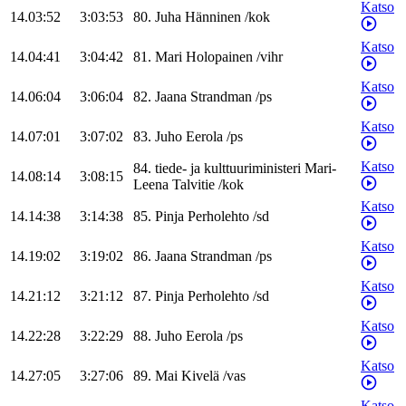
Katso
14.03:52
3:03:53
80
.
Juha
Hänninen
/
kok
Katso
14.04:41
3:04:42
81
.
Mari
Holopainen
/
vihr
Katso
14.06:04
3:06:04
82
.
Jaana
Strandman
/
ps
Katso
14.07:01
3:07:02
83
.
Juho
Eerola
/
ps
Katso
84
.
tiede- ja kulttuuriministeri
Mari-
14.08:14
3:08:15
Leena
Talvitie
/
kok
Katso
14.14:38
3:14:38
85
.
Pinja
Perholehto
/
sd
Katso
14.19:02
3:19:02
86
.
Jaana
Strandman
/
ps
Katso
14.21:12
3:21:12
87
.
Pinja
Perholehto
/
sd
Katso
14.22:28
3:22:29
88
.
Juho
Eerola
/
ps
Katso
14.27:05
3:27:06
89
.
Mai
Kivelä
/
vas
Katso