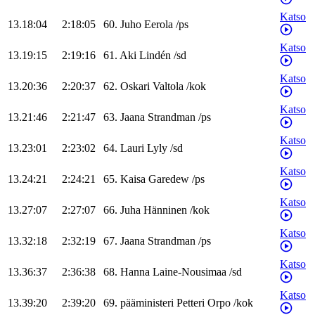
Katso
13.18:04
2:18:05
60
.
Juho
Eerola
/
ps
Katso
13.19:15
2:19:16
61
.
Aki
Lindén
/
sd
Katso
13.20:36
2:20:37
62
.
Oskari
Valtola
/
kok
Katso
13.21:46
2:21:47
63
.
Jaana
Strandman
/
ps
Katso
13.23:01
2:23:02
64
.
Lauri
Lyly
/
sd
Katso
13.24:21
2:24:21
65
.
Kaisa
Garedew
/
ps
Katso
13.27:07
2:27:07
66
.
Juha
Hänninen
/
kok
Katso
13.32:18
2:32:19
67
.
Jaana
Strandman
/
ps
Katso
13.36:37
2:36:38
68
.
Hanna
Laine-Nousimaa
/
sd
Katso
13.39:20
2:39:20
69
.
pääministeri
Petteri
Orpo
/
kok