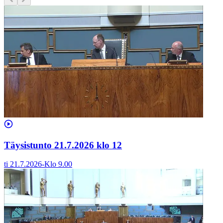
Täysistunto 21.7.2026 klo 12
ti 21.7.2026
-
Klo
9.00