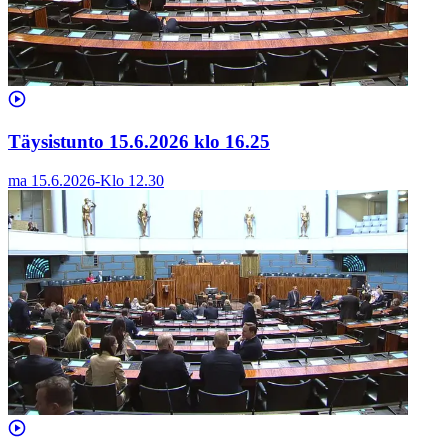
Täysistunto 15.6.2026 klo 16.25
ma 15.6.2026
-
Klo
12.30