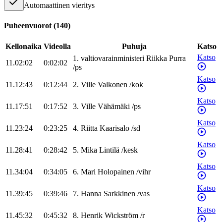
Automaattinen vieritys
Puheenvuorot
(
140
)
Kellonaika
Videolla
Puhuja
Katso
Katso
1
.
valtiovarainministeri
Riikka
Purra
11.02:02
0:02:02
/
ps
Katso
11.12:43
0:12:44
2
.
Ville
Valkonen
/
kok
Katso
11.17:51
0:17:52
3
.
Ville
Vähämäki
/
ps
Katso
11.23:24
0:23:25
4
.
Riitta
Kaarisalo
/
sd
Katso
11.28:41
0:28:42
5
.
Mika
Lintilä
/
kesk
Katso
11.34:04
0:34:05
6
.
Mari
Holopainen
/
vihr
Katso
11.39:45
0:39:46
7
.
Hanna
Sarkkinen
/
vas
Katso
11.45:32
0:45:32
8
.
Henrik
Wickström
/
r