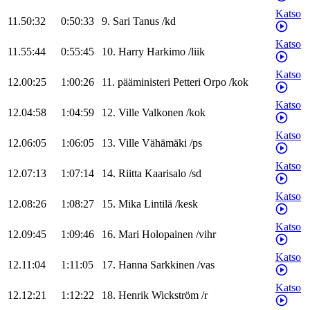
Katso
11.50:32
0:50:33
9
.
Sari
Tanus
/
kd
Katso
11.55:44
0:55:45
10
.
Harry
Harkimo
/
liik
Katso
12.00:25
1:00:26
11
.
pääministeri
Petteri
Orpo
/
kok
Katso
12.04:58
1:04:59
12
.
Ville
Valkonen
/
kok
Katso
12.06:05
1:06:05
13
.
Ville
Vähämäki
/
ps
Katso
12.07:13
1:07:14
14
.
Riitta
Kaarisalo
/
sd
Katso
12.08:26
1:08:27
15
.
Mika
Lintilä
/
kesk
Katso
12.09:45
1:09:46
16
.
Mari
Holopainen
/
vihr
Katso
12.11:04
1:11:05
17
.
Hanna
Sarkkinen
/
vas
Katso
12.12:21
1:12:22
18
.
Henrik
Wickström
/
r