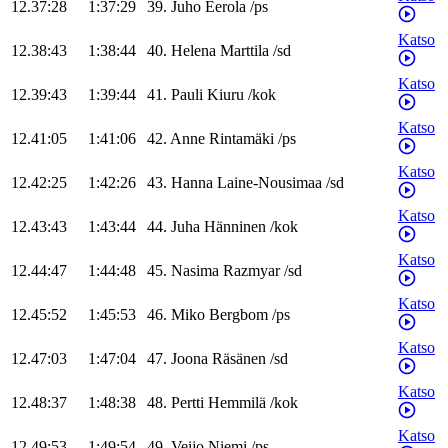
12.37:28
1:37:29
39
.
Juho
Eerola
/
ps
Katso
12.38:43
1:38:44
40
.
Helena
Marttila
/
sd
Katso
12.39:43
1:39:44
41
.
Pauli
Kiuru
/
kok
Katso
12.41:05
1:41:06
42
.
Anne
Rintamäki
/
ps
Katso
12.42:25
1:42:26
43
.
Hanna
Laine-Nousimaa
/
sd
Katso
12.43:43
1:43:44
44
.
Juha
Hänninen
/
kok
Katso
12.44:47
1:44:48
45
.
Nasima
Razmyar
/
sd
Katso
12.45:52
1:45:53
46
.
Miko
Bergbom
/
ps
Katso
12.47:03
1:47:04
47
.
Joona
Räsänen
/
sd
Katso
12.48:37
1:48:38
48
.
Pertti
Hemmilä
/
kok
Katso
12.49:53
1:49:54
49
.
Veijo
Niemi
/
ps