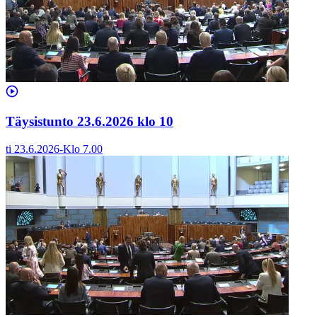
Täysistunto 23.6.2026 klo 10
ti 23.6.2026
-
Klo
7.00