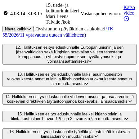
15
.
tiede- ja
Katso
kulttuuriministeri
video
14.08:14
3:08:15
Vastauspuheenvuoro
Mari-Leena
Talvitie
/
kok
Täysistunnon pöytäkirjan asiakohta
:
PTK
Näytä kaikki
55/2026/11 vp
(avautuu uuteen välilehteen)
12.
Hallituksen esitys eduskunnalle Euroopan unionin ja sen
jäsenvaltioiden sekä Kirgisian tasavallan välisen tehostetun
kumppanuus- ja yhteistyösopimuksen hyväksymiseksi ja
voimaansaattamiseksi
13.
Hallituksen esitys eduskunnalle laiksi asuinhuoneiston
vuokrauksesta annetun lain ja liikehuoneiston vuokrauksesta annetun
lain muuttamisesta
14.
Hallituksen esitys eduskunnalle yhdenvertaisuus- ja tasa-arvoelimiä
koskevien direktiivien täytäntöönpanoa koskevaksi lainsäädännöksi
15.
Hallituksen esitys eduskunnalle laeiksi kirjanpitolain ja
tilintarkastuslain 1 luvun 1 §:n ja 3 luvun 5 a §:n muuttamisesta
16.
Hallituksen esitys eduskunnalle työeläkejärjestelmää koskevan
lainsäädännön muuttamiseksi