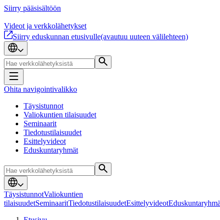
Siirry pääsisältöön
Videot ja verkkolähetykset
Siirry eduskunnan etusivulle
(avautuu uuteen välilehteen)
Ohita navigointivalikko
Täysistunnot
Valiokuntien tilaisuudet
Seminaarit
Tiedotustilaisuudet
Esittelyvideot
Eduskuntaryhmät
Täysistunnot
Valiokuntien
tilaisuudet
Seminaarit
Tiedotustilaisuudet
Esittelyvideot
Eduskuntaryhmä
Etusivu