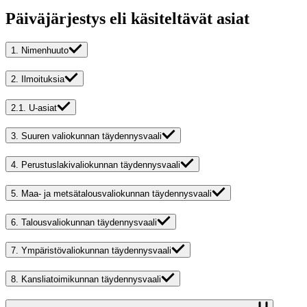
Päiväjärjestys eli käsiteltävät asiat
1.
Nimenhuuto
2.
Ilmoituksia
2.1.
U-asiat
3.
Suuren valiokunnan täydennysvaali
4.
Perustuslakivaliokunnan täydennysvaali
5.
Maa- ja metsätalousvaliokunnan täydennysvaali
6.
Talousvaliokunnan täydennysvaali
7.
Ympäristövaliokunnan täydennysvaali
8.
Kansliatoimikunnan täydennysvaali