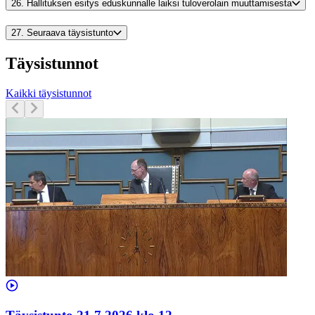
26.
Hallituksen esitys eduskunnalle laiksi tuloverolain muuttamisesta
27.
Seuraava täysistunto
Täysistunnot
Kaikki täysistunnot