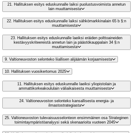
21.
Hallituksen esitys eduskunnalle laiksi puolustusvoimista annetun
lain muuttamisesta
22.
Hallituksen esitys eduskunnalle laiksi sähkömarkkinalain 65 b §:n
muuttamisesta
23.
Hallituksen esitys eduskunnalle laeiksi eräiden polttoaineiden
kestävyyskriteereistä annetun lain ja päästökauppalain 34 §:n
muuttamisesta
9.
Valtioneuvoston selonteko liiallisen alijäämän korjaamisesta
10.
Hallituksen vuosikertomus 2025
11.
Hallituksen esitys eduskunnalle laeiksi yliopistolain ja
ammattikorkeakoululain väliaikaisesta muuttamisesta
24.
Valtioneuvoston selonteko kansallisesta energia- ja
ilmastostrategiasta
25.
Valtioneuvoston tulevaisuusselonteon ensimmäinen osa Strateginen
toimintaympäristöanalyysi sekä skenaarioita vuoteen 2045