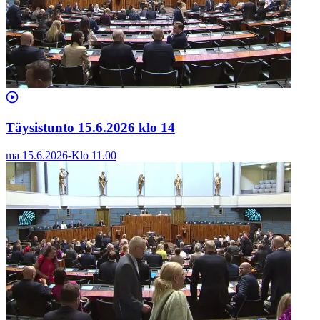
Täysistunto 15.6.2026 klo 14
ma 15.6.2026
-
Klo
11.00