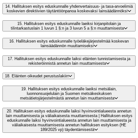
14.
Hallituksen esitys eduskunnalle yhdenvertaisuus- ja tasa-arvoelimiä
koskevien direktiivien täytäntöönpanoa koskevaksi lainsäädännöksi
15.
Hallituksen esitys eduskunnalle laeiksi kirjanpitolain ja
tilintarkastuslain 1 luvun 1 §:n ja 3 luvun 5 a §:n muuttamisesta
16.
Hallituksen esitys eduskunnalle työeläkejärjestelmää koskevan
lainsäädännön muuttamiseksi
17.
Hallituksen esitys eduskunnalle laiksi eläinten tunnistamisesta ja
rekisteröinnistä annetun lain muuttamisesta
18.
Eläinten oikeudet perustuslakiin
19.
Hallituksen esitys eduskunnalle laeiksi metsälain,
luonnonsuojelulain ja Suomen metsäkeskuksen
metsätietojärjestelmästä annetun lain muuttamisesta
20.
Hallituksen esitys eduskunnalle laiksi hyvinvointialueesta annetun
lain muuttamisesta ja väliaikaisesta muuttamisesta | Hallituksen esitys
eduskunnalle laiksi hyvinvointialueesta annetun lain muuttamisesta ja
väliaikaisesta muuttamisesta annetun hallituksen esityksen (HE
189/2025 vp) täydentämisestä