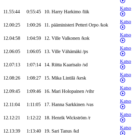
Katso
11.55:44
0:55:45
10
.
Harry
Harkimo
/
liik
Katso
12.00:25
1:00:26
11
.
pääministeri
Petteri
Orpo
/
kok
Katso
12.04:58
1:04:59
12
.
Ville
Valkonen
/
kok
Katso
12.06:05
1:06:05
13
.
Ville
Vähämäki
/
ps
Katso
12.07:13
1:07:14
14
.
Riitta
Kaarisalo
/
sd
Katso
12.08:26
1:08:27
15
.
Mika
Lintilä
/
kesk
Katso
12.09:45
1:09:46
16
.
Mari
Holopainen
/
vihr
Katso
12.11:04
1:11:05
17
.
Hanna
Sarkkinen
/
vas
Katso
12.12:21
1:12:22
18
.
Henrik
Wickström
/
r
Katso
12.13:39
1:13:40
19
.
Sari
Tanus
/
kd