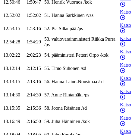
12.50:46
1:50:47
50
.
Henrik
Vuornos
/
kok
Katso
12.52:02
1:52:02
51
.
Hanna
Sarkkinen
/
vas
Katso
12.53:15
1:53:16
52
.
Pia
Sillanpää
/
ps
Katso
53
.
valtiovarainministeri
Riikka
Purra
12.54:28
1:54:29
/
ps
Katso
13.02:22
2:02:23
54
.
pääministeri
Petteri
Orpo
/
kok
Katso
13.12:14
2:12:15
55
.
Timo
Suhonen
/
sd
Katso
13.13:15
2:13:16
56
.
Hanna
Laine-Nousimaa
/
sd
Katso
13.14:30
2:14:30
57
.
Anne
Rintamäki
/
ps
Katso
13.15:35
2:15:36
58
.
Joona
Räsänen
/
sd
Katso
13.16:49
2:16:50
59
.
Juha
Hänninen
/
kok
Katso
13.18:04
2:18:05
60
.
Juho
Eerola
/
ps