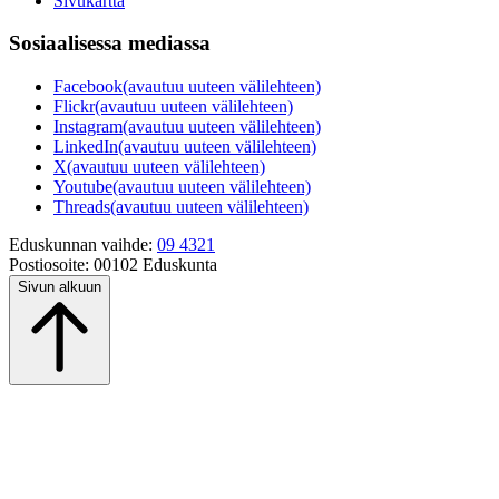
Sivukartta
Sosiaalisessa mediassa
Facebook
(avautuu uuteen välilehteen)
Flickr
(avautuu uuteen välilehteen)
Instagram
(avautuu uuteen välilehteen)
LinkedIn
(avautuu uuteen välilehteen)
X
(avautuu uuteen välilehteen)
Youtube
(avautuu uuteen välilehteen)
Threads
(avautuu uuteen välilehteen)
Eduskunnan vaihde:
09 4321
Postiosoite:
00102 Eduskunta
Sivun alkuun