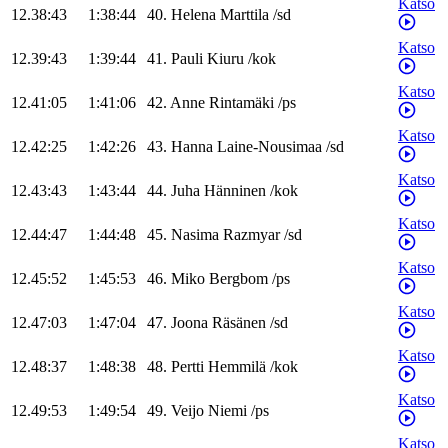
Katso
12.38:43
1:38:44
40
.
Helena
Marttila
/
sd
Katso
12.39:43
1:39:44
41
.
Pauli
Kiuru
/
kok
Katso
12.41:05
1:41:06
42
.
Anne
Rintamäki
/
ps
Katso
12.42:25
1:42:26
43
.
Hanna
Laine-Nousimaa
/
sd
Katso
12.43:43
1:43:44
44
.
Juha
Hänninen
/
kok
Katso
12.44:47
1:44:48
45
.
Nasima
Razmyar
/
sd
Katso
12.45:52
1:45:53
46
.
Miko
Bergbom
/
ps
Katso
12.47:03
1:47:04
47
.
Joona
Räsänen
/
sd
Katso
12.48:37
1:48:38
48
.
Pertti
Hemmilä
/
kok
Katso
12.49:53
1:49:54
49
.
Veijo
Niemi
/
ps
Katso