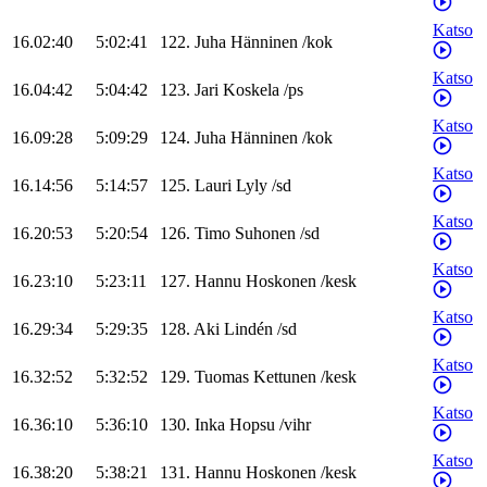
Katso
16.02:40
5:02:41
122
.
Juha
Hänninen
/
kok
Katso
16.04:42
5:04:42
123
.
Jari
Koskela
/
ps
Katso
16.09:28
5:09:29
124
.
Juha
Hänninen
/
kok
Katso
16.14:56
5:14:57
125
.
Lauri
Lyly
/
sd
Katso
16.20:53
5:20:54
126
.
Timo
Suhonen
/
sd
Katso
16.23:10
5:23:11
127
.
Hannu
Hoskonen
/
kesk
Katso
16.29:34
5:29:35
128
.
Aki
Lindén
/
sd
Katso
16.32:52
5:32:52
129
.
Tuomas
Kettunen
/
kesk
Katso
16.36:10
5:36:10
130
.
Inka
Hopsu
/
vihr
Katso
16.38:20
5:38:21
131
.
Hannu
Hoskonen
/
kesk