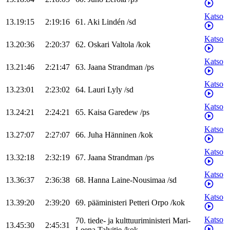
Katso
13.19:15
2:19:16
61
.
Aki
Lindén
/
sd
Katso
13.20:36
2:20:37
62
.
Oskari
Valtola
/
kok
Katso
13.21:46
2:21:47
63
.
Jaana
Strandman
/
ps
Katso
13.23:01
2:23:02
64
.
Lauri
Lyly
/
sd
Katso
13.24:21
2:24:21
65
.
Kaisa
Garedew
/
ps
Katso
13.27:07
2:27:07
66
.
Juha
Hänninen
/
kok
Katso
13.32:18
2:32:19
67
.
Jaana
Strandman
/
ps
Katso
13.36:37
2:36:38
68
.
Hanna
Laine-Nousimaa
/
sd
Katso
13.39:20
2:39:20
69
.
pääministeri
Petteri
Orpo
/
kok
Katso
70
.
tiede- ja kulttuuriministeri
Mari-
13.45:30
2:45:31
Leena
Talvitie
/
kok