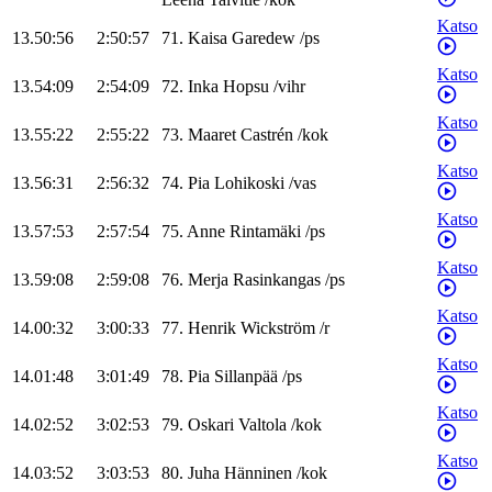
Katso
13.50:56
2:50:57
71
.
Kaisa
Garedew
/
ps
Katso
13.54:09
2:54:09
72
.
Inka
Hopsu
/
vihr
Katso
13.55:22
2:55:22
73
.
Maaret
Castrén
/
kok
Katso
13.56:31
2:56:32
74
.
Pia
Lohikoski
/
vas
Katso
13.57:53
2:57:54
75
.
Anne
Rintamäki
/
ps
Katso
13.59:08
2:59:08
76
.
Merja
Rasinkangas
/
ps
Katso
14.00:32
3:00:33
77
.
Henrik
Wickström
/
r
Katso
14.01:48
3:01:49
78
.
Pia
Sillanpää
/
ps
Katso
14.02:52
3:02:53
79
.
Oskari
Valtola
/
kok
Katso
14.03:52
3:03:53
80
.
Juha
Hänninen
/
kok