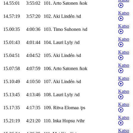
14.55:01
3:55:02
101
.
Arto
Satonen
/
kok
Katso
14.57:19
3:57:20
102
.
Aki
Lindén
/
sd
Katso
15.00:35
4:00:36
103
.
Timo
Suhonen
/
sd
Katso
15.01:43
4:01:44
104
.
Lauri
Lyly
/
sd
Katso
15.04:51
4:04:52
105
.
Aki
Lindén
/
sd
Katso
15.07:58
4:07:59
106
.
Arto
Satonen
/
kok
Katso
15.10:49
4:10:50
107
.
Aki
Lindén
/
sd
Katso
15.13:45
4:13:46
108
.
Lauri
Lyly
/
sd
Katso
15.17:35
4:17:35
109
.
Ritva
Elomaa
/
ps
Katso
15.21:19
4:21:20
110
.
Inka
Hopsu
/
vihr
Katso