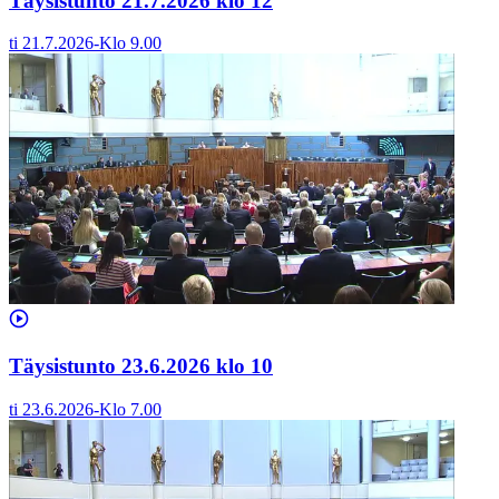
Täysistunto 21.7.2026 klo 12
ti 21.7.2026
-
Klo
9.00
Täysistunto 23.6.2026 klo 10
ti 23.6.2026
-
Klo
7.00