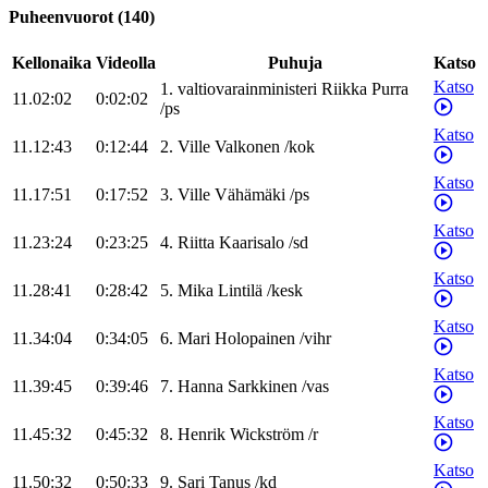
Puheenvuorot
(
140
)
Kellonaika
Videolla
Puhuja
Katso
Katso
1
.
valtiovarainministeri
Riikka
Purra
11.02:02
0:02:02
/
ps
Katso
11.12:43
0:12:44
2
.
Ville
Valkonen
/
kok
Katso
11.17:51
0:17:52
3
.
Ville
Vähämäki
/
ps
Katso
11.23:24
0:23:25
4
.
Riitta
Kaarisalo
/
sd
Katso
11.28:41
0:28:42
5
.
Mika
Lintilä
/
kesk
Katso
11.34:04
0:34:05
6
.
Mari
Holopainen
/
vihr
Katso
11.39:45
0:39:46
7
.
Hanna
Sarkkinen
/
vas
Katso
11.45:32
0:45:32
8
.
Henrik
Wickström
/
r
Katso
11.50:32
0:50:33
9
.
Sari
Tanus
/
kd