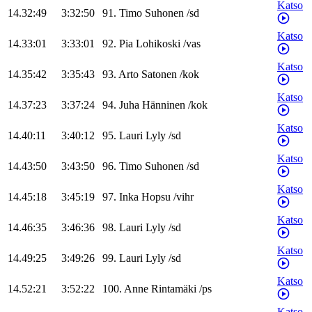
Katso
14.32:49
3:32:50
91
.
Timo
Suhonen
/
sd
Katso
14.33:01
3:33:01
92
.
Pia
Lohikoski
/
vas
Katso
14.35:42
3:35:43
93
.
Arto
Satonen
/
kok
Katso
14.37:23
3:37:24
94
.
Juha
Hänninen
/
kok
Katso
14.40:11
3:40:12
95
.
Lauri
Lyly
/
sd
Katso
14.43:50
3:43:50
96
.
Timo
Suhonen
/
sd
Katso
14.45:18
3:45:19
97
.
Inka
Hopsu
/
vihr
Katso
14.46:35
3:46:36
98
.
Lauri
Lyly
/
sd
Katso
14.49:25
3:49:26
99
.
Lauri
Lyly
/
sd
Katso
14.52:21
3:52:22
100
.
Anne
Rintamäki
/
ps
Katso