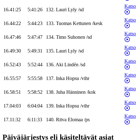
Katso
16.41:25
5:41:26
132
.
Lauri
Lyly
/
sd
Katso
16.44:22
5:44:23
133
.
Tuomas
Kettunen
/
kesk
Katso
16.47:46
5:47:47
134
.
Timo
Suhonen
/
sd
Katso
16.49:30
5:49:31
135
.
Lauri
Lyly
/
sd
Katso
16.52:43
5:52:44
136
.
Aki
Lindén
/
sd
Katso
16.55:57
5:55:58
137
.
Inka
Hopsu
/
vihr
Katso
16.58:51
5:58:52
138
.
Juha
Hänninen
/
kok
Katso
17.04:03
6:04:04
139
.
Inka
Hopsu
/
vihr
Katso
17.11:32
6:11:33
140
.
Ritva
Elomaa
/
ps
Päiväjärjestys eli käsiteltävät asiat