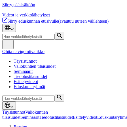
Siirry pääsisältöön
Videot ja verkkolähetykset
Siirry eduskunnan etusivulle
(avautuu uuteen välilehteen)
Ohita navigointivalikko
Täysistunnot
Valiokuntien tilaisuudet
Seminaarit
Tiedotustilaisuudet
Esittelyvideot
Eduskuntaryhmät
Täysistunnot
Valiokuntien
tilaisuudet
Seminaarit
Tiedotustilaisuudet
Esittelyvideot
Eduskuntaryhmä
Etusivu