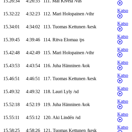
15.26:34
4:26:35
111
.
Mai
Kivelä
/
vas
Katso
15.32:22
4:32:23
112
.
Mari
Holopainen
/
vihr
Katso
15.34:01
4:34:02
113
.
Tuomas
Kettunen
/
kesk
Katso
15.39:45
4:39:46
114
.
Ritva
Elomaa
/
ps
Katso
15.42:48
4:42:49
115
.
Mari
Holopainen
/
vihr
Katso
15.43:53
4:43:54
116
.
Juha
Hänninen
/
kok
Katso
15.46:51
4:46:51
117
.
Tuomas
Kettunen
/
kesk
Katso
15.49:32
4:49:32
118
.
Lauri
Lyly
/
sd
Katso
15.52:18
4:52:19
119
.
Juha
Hänninen
/
kok
Katso
15.55:11
4:55:12
120
.
Aki
Lindén
/
sd
Katso
15.58:25
4:58:26
121
.
Tuomas
Kettunen
/
kesk