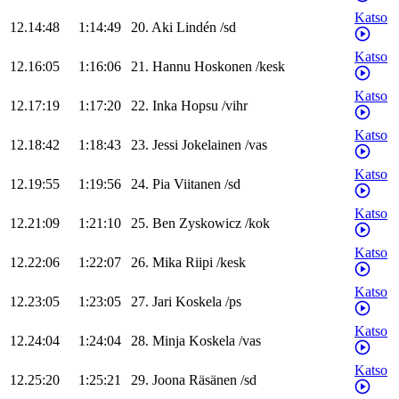
Katso
12.14:48
1:14:49
20
.
Aki
Lindén
/
sd
Katso
12.16:05
1:16:06
21
.
Hannu
Hoskonen
/
kesk
Katso
12.17:19
1:17:20
22
.
Inka
Hopsu
/
vihr
Katso
12.18:42
1:18:43
23
.
Jessi
Jokelainen
/
vas
Katso
12.19:55
1:19:56
24
.
Pia
Viitanen
/
sd
Katso
12.21:09
1:21:10
25
.
Ben
Zyskowicz
/
kok
Katso
12.22:06
1:22:07
26
.
Mika
Riipi
/
kesk
Katso
12.23:05
1:23:05
27
.
Jari
Koskela
/
ps
Katso
12.24:04
1:24:04
28
.
Minja
Koskela
/
vas
Katso
12.25:20
1:25:21
29
.
Joona
Räsänen
/
sd