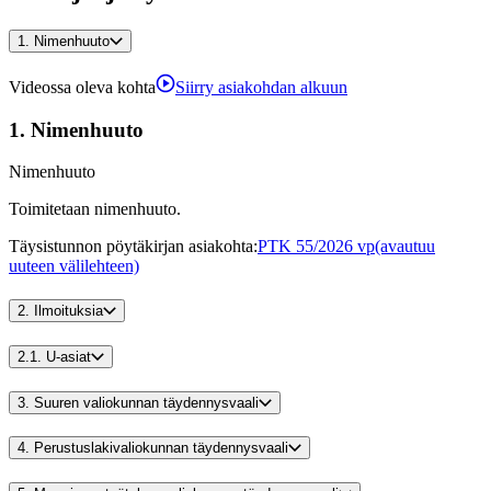
1.
Nimenhuuto
Videossa oleva kohta
Siirry asiakohdan alkuun
1.
Nimenhuuto
Nimenhuuto
Toimitetaan nimenhuuto.
Täysistunnon pöytäkirjan asiakohta
:
PTK 55/2026 vp
(avautuu
uuteen välilehteen)
2.
Ilmoituksia
2.1.
U-asiat
3.
Suuren valiokunnan täydennysvaali
4.
Perustuslakivaliokunnan täydennysvaali