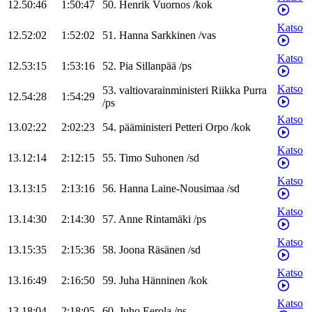
12.50:46
1:50:47
50
.
Henrik
Vuornos
/
kok
Katso
12.52:02
1:52:02
51
.
Hanna
Sarkkinen
/
vas
Katso
12.53:15
1:53:16
52
.
Pia
Sillanpää
/
ps
Katso
53
.
valtiovarainministeri
Riikka
Purra
12.54:28
1:54:29
/
ps
Katso
13.02:22
2:02:23
54
.
pääministeri
Petteri
Orpo
/
kok
Katso
13.12:14
2:12:15
55
.
Timo
Suhonen
/
sd
Katso
13.13:15
2:13:16
56
.
Hanna
Laine-Nousimaa
/
sd
Katso
13.14:30
2:14:30
57
.
Anne
Rintamäki
/
ps
Katso
13.15:35
2:15:36
58
.
Joona
Räsänen
/
sd
Katso
13.16:49
2:16:50
59
.
Juha
Hänninen
/
kok
Katso
13.18:04
2:18:05
60
.
Juho
Eerola
/
ps