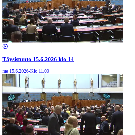
Täysistunto 15.6.2026 klo 14
ma 15.6.2026
-
Klo
11.00