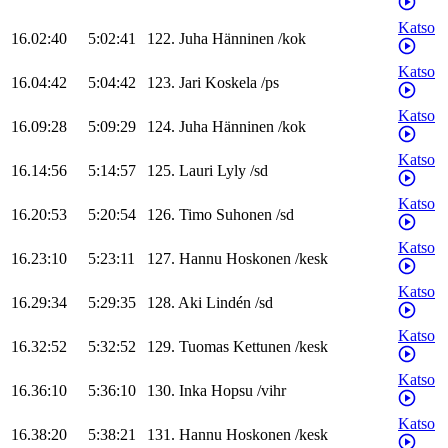
Katso
16.02:40
5:02:41
122
.
Juha
Hänninen
/
kok
Katso
16.04:42
5:04:42
123
.
Jari
Koskela
/
ps
Katso
16.09:28
5:09:29
124
.
Juha
Hänninen
/
kok
Katso
16.14:56
5:14:57
125
.
Lauri
Lyly
/
sd
Katso
16.20:53
5:20:54
126
.
Timo
Suhonen
/
sd
Katso
16.23:10
5:23:11
127
.
Hannu
Hoskonen
/
kesk
Katso
16.29:34
5:29:35
128
.
Aki
Lindén
/
sd
Katso
16.32:52
5:32:52
129
.
Tuomas
Kettunen
/
kesk
Katso
16.36:10
5:36:10
130
.
Inka
Hopsu
/
vihr
Katso
16.38:20
5:38:21
131
.
Hannu
Hoskonen
/
kesk