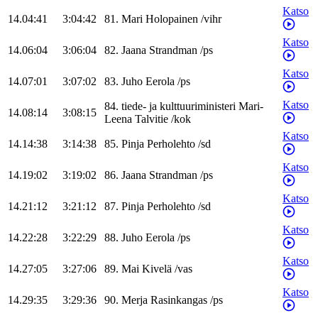
Katso
14.04:41
3:04:42
81
.
Mari
Holopainen
/
vihr
Katso
14.06:04
3:06:04
82
.
Jaana
Strandman
/
ps
Katso
14.07:01
3:07:02
83
.
Juho
Eerola
/
ps
Katso
84
.
tiede- ja kulttuuriministeri
Mari-
14.08:14
3:08:15
Leena
Talvitie
/
kok
Katso
14.14:38
3:14:38
85
.
Pinja
Perholehto
/
sd
Katso
14.19:02
3:19:02
86
.
Jaana
Strandman
/
ps
Katso
14.21:12
3:21:12
87
.
Pinja
Perholehto
/
sd
Katso
14.22:28
3:22:29
88
.
Juho
Eerola
/
ps
Katso
14.27:05
3:27:06
89
.
Mai
Kivelä
/
vas
Katso
14.29:35
3:29:36
90
.
Merja
Rasinkangas
/
ps