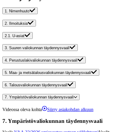
1.
Nimenhuuto
2.
Ilmoituksia
2.1.
U-asiat
3.
Suuren valiokunnan täydennysvaali
4.
Perustuslakivaliokunnan täydennysvaali
5.
Maa- ja metsätalousvaliokunnan täydennysvaali
6.
Talousvaliokunnan täydennysvaali
7.
Ympäristövaliokunnan täydennysvaali
Videossa oleva kohta
Siirry asiakohdan alkuun
7.
Ympäristövaliokunnan täydennysvaali