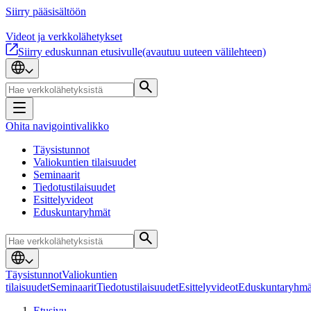
Siirry pääsisältöön
Videot ja verkkolähetykset
Siirry eduskunnan etusivulle
(avautuu uuteen välilehteen)
Ohita navigointivalikko
Täysistunnot
Valiokuntien tilaisuudet
Seminaarit
Tiedotustilaisuudet
Esittelyvideot
Eduskuntaryhmät
Täysistunnot
Valiokuntien
tilaisuudet
Seminaarit
Tiedotustilaisuudet
Esittelyvideot
Eduskuntaryhmä
Etusivu