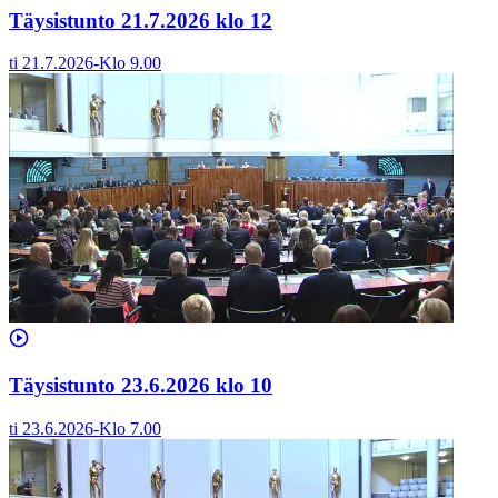
Täysistunto 21.7.2026 klo 12
ti 21.7.2026
-
Klo
9.00
Täysistunto 23.6.2026 klo 10
ti 23.6.2026
-
Klo
7.00