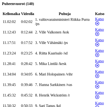
Puheenvuorot
(
140
)
Kellonaika
Videolla
Puhuja
Katso
Katso
1
.
valtiovarainministeri
Riikka
Purra
11.02:02
0:02:02
/
ps
Katso
11.12:43
0:12:44
2
.
Ville
Valkonen
/
kok
Katso
11.17:51
0:17:52
3
.
Ville
Vähämäki
/
ps
Katso
11.23:24
0:23:25
4
.
Riitta
Kaarisalo
/
sd
Katso
11.28:41
0:28:42
5
.
Mika
Lintilä
/
kesk
Katso
11.34:04
0:34:05
6
.
Mari
Holopainen
/
vihr
Katso
11.39:45
0:39:46
7
.
Hanna
Sarkkinen
/
vas
Katso
11.45:32
0:45:32
8
.
Henrik
Wickström
/
r
Katso
11.50:32
0:50:33
9
.
Sari
Tanus
/
kd