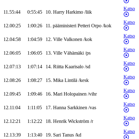
Katso
11.55:44
0:55:45
10
.
Harry
Harkimo
/
liik
Katso
12.00:25
1:00:26
11
.
pääministeri
Petteri
Orpo
/
kok
Katso
12.04:58
1:04:59
12
.
Ville
Valkonen
/
kok
Katso
12.06:05
1:06:05
13
.
Ville
Vähämäki
/
ps
Katso
12.07:13
1:07:14
14
.
Riitta
Kaarisalo
/
sd
Katso
12.08:26
1:08:27
15
.
Mika
Lintilä
/
kesk
Katso
12.09:45
1:09:46
16
.
Mari
Holopainen
/
vihr
Katso
12.11:04
1:11:05
17
.
Hanna
Sarkkinen
/
vas
Katso
12.12:21
1:12:22
18
.
Henrik
Wickström
/
r
Katso
12.13:39
1:13:40
19
.
Sari
Tanus
/
kd