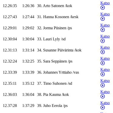
Katso
12.26:35
1:26:36
30
.
Arto
Satonen
/
kok
Katso
12.27:43
1:27:44
31
.
Hanna
Kosonen
/
kesk
Katso
12.29:01
1:29:02
32
.
Jorma
Piisinen
/
ps
Katso
12.30:04
1:30:04
33
.
Lauri
Lyly
/
sd
Katso
12.31:13
1:31:14
34
.
Susanne
Päivärinta
/
kok
Katso
12.32:24
1:32:25
35
.
Sara
Seppänen
/
ps
Katso
12.33:39
1:33:39
36
.
Johannes
Yrttiaho
/
vas
Katso
12.35:11
1:35:12
37
.
Timo
Suhonen
/
sd
Katso
12.36:03
1:36:04
38
.
Pia
Kauma
/
kok
Katso
12.37:28
1:37:29
39
.
Juho
Eerola
/
ps