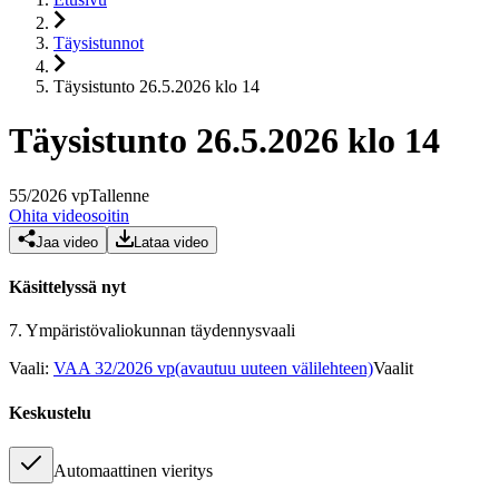
Täysistunnot
Täysistunto 26.5.2026 klo 14
Täysistunto 26.5.2026 klo 14
55
/
2026
vp
Tallenne
Ohita videosoitin
Jaa video
Lataa video
Käsittelyssä nyt
7.
Ympäristövaliokunnan täydennysvaali
Vaali
:
VAA 32/2026 vp
(avautuu uuteen välilehteen)
Vaalit
Keskustelu
Automaattinen vieritys