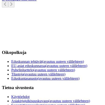
Oikopolkuja
Eduskunnan tehtävät
(avautuu uuteen välilehteen)
EU-asiat eduskunnassa
(avautuu uuteen välilehteen)
Puhelinluettelo
(avautuu uuteen välilehteen)
Tilastoja
(avautuu uuteen välilehteen)
Eduskuntasanasto
(avautuu uuteen välilehteen)
Tietoa sivustosta
Käyttöehdot
Asiakirjajulkisuuskuvaus
(avautuu uuteen välilehteen)