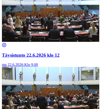
Täysistunto 22.6.2026 klo 12
ma 22.6.2026
-
Klo
9.00