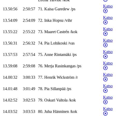
Katso
13.50:56
2:50:57
71
.
Kaisa
Garedew
/
ps
Katso
13.54:09
2:54:09
72
.
Inka
Hopsu
/
vihr
Katso
13.55:22
2:55:22
73
.
Maaret
Castrén
/
kok
Katso
13.56:31
2:56:32
74
.
Pia
Lohikoski
/
vas
Katso
13.57:53
2:57:54
75
.
Anne
Rintamäki
/
ps
Katso
13.59:08
2:59:08
76
.
Merja
Rasinkangas
/
ps
Katso
14.00:32
3:00:33
77
.
Henrik
Wickström
/
r
Katso
14.01:48
3:01:49
78
.
Pia
Sillanpää
/
ps
Katso
14.02:52
3:02:53
79
.
Oskari
Valtola
/
kok
Katso
14.03:52
3:03:53
80
.
Juha
Hänninen
/
kok