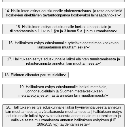
14.
Hallituksen esitys eduskunnalle yhdenvertaisuus- ja tasa-arvoelimiä
koskevien direktiivien täytäntöönpanoa koskevaksi lainsäädännöksi
15.
Hallituksen esitys eduskunnalle laeiksi kirjanpitolain ja
tilintarkastuslain 1 luvun 1 §:n ja 3 luvun 5 a §:n muuttamisesta
16.
Hallituksen esitys eduskunnalle työeläkejärjestelmää koskevan
lainsäädännön muuttamiseksi
17.
Hallituksen esitys eduskunnalle laiksi eläinten tunnistamisesta ja
rekisteröinnistä annetun lain muuttamisesta
18.
Eläinten oikeudet perustuslakiin
19.
Hallituksen esitys eduskunnalle laeiksi metsälain,
luonnonsuojelulain ja Suomen metsäkeskuksen
metsätietojärjestelmästä annetun lain muuttamisesta
20.
Hallituksen esitys eduskunnalle laiksi hyvinvointialueesta annetun
lain muuttamisesta ja väliaikaisesta muuttamisesta | Hallituksen esitys
eduskunnalle laiksi hyvinvointialueesta annetun lain muuttamisesta ja
väliaikaisesta muuttamisesta annetun hallituksen esityksen (HE
189/2025 vp) täydentämisestä