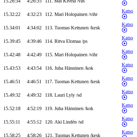
15.26:34
4:26:35
111
.
Mai
Kivelä
/
vas
Katso
15.32:22
4:32:23
112
.
Mari
Holopainen
/
vihr
Katso
15.34:01
4:34:02
113
.
Tuomas
Kettunen
/
kesk
Katso
15.39:45
4:39:46
114
.
Ritva
Elomaa
/
ps
Katso
15.42:48
4:42:49
115
.
Mari
Holopainen
/
vihr
Katso
15.43:53
4:43:54
116
.
Juha
Hänninen
/
kok
Katso
15.46:51
4:46:51
117
.
Tuomas
Kettunen
/
kesk
Katso
15.49:32
4:49:32
118
.
Lauri
Lyly
/
sd
Katso
15.52:18
4:52:19
119
.
Juha
Hänninen
/
kok
Katso
15.55:11
4:55:12
120
.
Aki
Lindén
/
sd
Katso
15.58:25
4:58:26
121
.
Tuomas
Kettunen
/
kesk