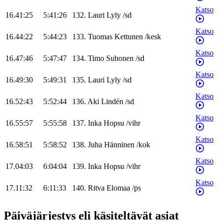
Katso
16.41:25
5:41:26
132
.
Lauri
Lyly
/
sd
Katso
16.44:22
5:44:23
133
.
Tuomas
Kettunen
/
kesk
Katso
16.47:46
5:47:47
134
.
Timo
Suhonen
/
sd
Katso
16.49:30
5:49:31
135
.
Lauri
Lyly
/
sd
Katso
16.52:43
5:52:44
136
.
Aki
Lindén
/
sd
Katso
16.55:57
5:55:58
137
.
Inka
Hopsu
/
vihr
Katso
16.58:51
5:58:52
138
.
Juha
Hänninen
/
kok
Katso
17.04:03
6:04:04
139
.
Inka
Hopsu
/
vihr
Katso
17.11:32
6:11:33
140
.
Ritva
Elomaa
/
ps
Päiväjärjestys eli käsiteltävät asiat