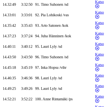
Katso
14.32:49
3:32:50
91
.
Timo
Suhonen
/
sd
Katso
14.33:01
3:33:01
92
.
Pia
Lohikoski
/
vas
Katso
14.35:42
3:35:43
93
.
Arto
Satonen
/
kok
Katso
14.37:23
3:37:24
94
.
Juha
Hänninen
/
kok
Katso
14.40:11
3:40:12
95
.
Lauri
Lyly
/
sd
Katso
14.43:50
3:43:50
96
.
Timo
Suhonen
/
sd
Katso
14.45:18
3:45:19
97
.
Inka
Hopsu
/
vihr
Katso
14.46:35
3:46:36
98
.
Lauri
Lyly
/
sd
Katso
14.49:25
3:49:26
99
.
Lauri
Lyly
/
sd
Katso
14.52:21
3:52:22
100
.
Anne
Rintamäki
/
ps
Katso