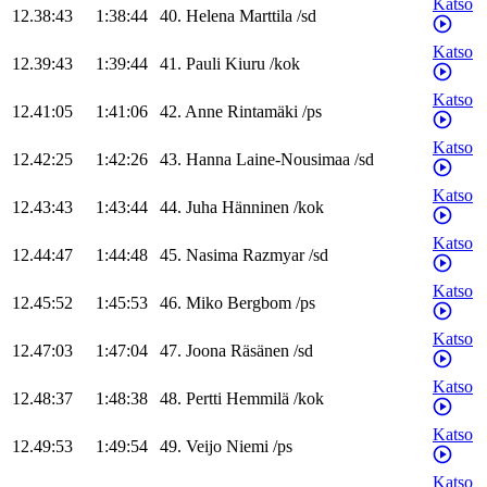
Katso
12.38:43
1:38:44
40
.
Helena
Marttila
/
sd
Katso
12.39:43
1:39:44
41
.
Pauli
Kiuru
/
kok
Katso
12.41:05
1:41:06
42
.
Anne
Rintamäki
/
ps
Katso
12.42:25
1:42:26
43
.
Hanna
Laine-Nousimaa
/
sd
Katso
12.43:43
1:43:44
44
.
Juha
Hänninen
/
kok
Katso
12.44:47
1:44:48
45
.
Nasima
Razmyar
/
sd
Katso
12.45:52
1:45:53
46
.
Miko
Bergbom
/
ps
Katso
12.47:03
1:47:04
47
.
Joona
Räsänen
/
sd
Katso
12.48:37
1:48:38
48
.
Pertti
Hemmilä
/
kok
Katso
12.49:53
1:49:54
49
.
Veijo
Niemi
/
ps
Katso