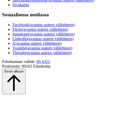
Saavutettavuusseloste
(avautuu uuteen välilehteen)
Sivukartta
Sosiaalisessa mediassa
Facebook
(avautuu uuteen välilehteen)
Flickr
(avautuu uuteen välilehteen)
Instagram
(avautuu uuteen välilehteen)
LinkedIn
(avautuu uuteen välilehteen)
X
(avautuu uuteen välilehteen)
Youtube
(avautuu uuteen välilehteen)
Threads
(avautuu uuteen välilehteen)
Eduskunnan vaihde:
09 4321
Postiosoite:
00102 Eduskunta
Sivun alkuun