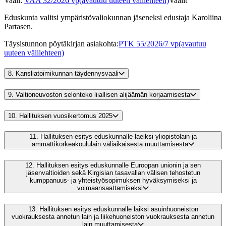
Vaali
:
VAA 32/2026 vp
(avautuu uuteen välilehteen)
Vaalit
Eduskunta valitsi ympäristövaliokunnan jäseneksi edustaja Karoliina
Partasen.
Täysistunnon pöytäkirjan asiakohta
:
PTK 55/2026/7 vp
(avautuu
uuteen välilehteen)
8.
Kansliatoimikunnan täydennysvaali
9.
Valtioneuvoston selonteko liiallisen alijäämän korjaamisesta
10.
Hallituksen vuosikertomus 2025
11.
Hallituksen esitys eduskunnalle laeiksi yliopistolain ja
ammattikorkeakoululain väliaikaisesta muuttamisesta
12.
Hallituksen esitys eduskunnalle Euroopan unionin ja sen
jäsenvaltioiden sekä Kirgisian tasavallan välisen tehostetun
kumppanuus- ja yhteistyösopimuksen hyväksymiseksi ja
voimaansaattamiseksi
13.
Hallituksen esitys eduskunnalle laiksi asuinhuoneiston
vuokrauksesta annetun lain ja liikehuoneiston vuokrauksesta annetun
lain muuttamisesta