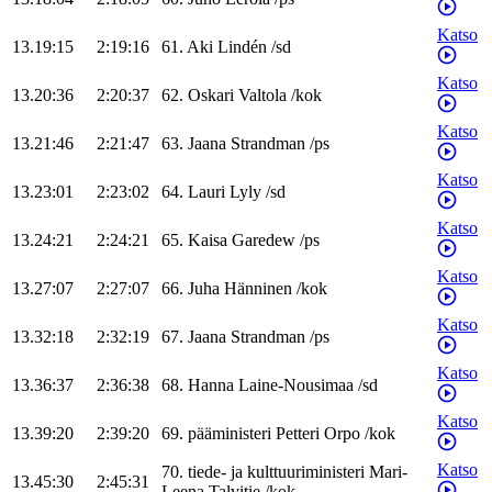
Katso
13.19:15
2:19:16
61
.
Aki
Lindén
/
sd
Katso
13.20:36
2:20:37
62
.
Oskari
Valtola
/
kok
Katso
13.21:46
2:21:47
63
.
Jaana
Strandman
/
ps
Katso
13.23:01
2:23:02
64
.
Lauri
Lyly
/
sd
Katso
13.24:21
2:24:21
65
.
Kaisa
Garedew
/
ps
Katso
13.27:07
2:27:07
66
.
Juha
Hänninen
/
kok
Katso
13.32:18
2:32:19
67
.
Jaana
Strandman
/
ps
Katso
13.36:37
2:36:38
68
.
Hanna
Laine-Nousimaa
/
sd
Katso
13.39:20
2:39:20
69
.
pääministeri
Petteri
Orpo
/
kok
Katso
70
.
tiede- ja kulttuuriministeri
Mari-
13.45:30
2:45:31
Leena
Talvitie
/
kok