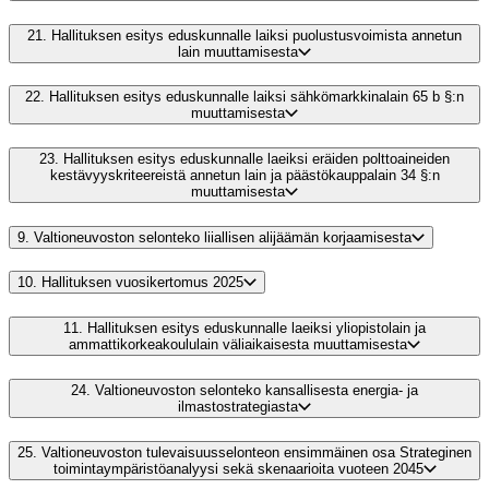
21.
Hallituksen esitys eduskunnalle laiksi puolustusvoimista annetun
lain muuttamisesta
22.
Hallituksen esitys eduskunnalle laiksi sähkömarkkinalain 65 b §:n
muuttamisesta
23.
Hallituksen esitys eduskunnalle laeiksi eräiden polttoaineiden
kestävyyskriteereistä annetun lain ja päästökauppalain 34 §:n
muuttamisesta
9.
Valtioneuvoston selonteko liiallisen alijäämän korjaamisesta
10.
Hallituksen vuosikertomus 2025
11.
Hallituksen esitys eduskunnalle laeiksi yliopistolain ja
ammattikorkeakoululain väliaikaisesta muuttamisesta
24.
Valtioneuvoston selonteko kansallisesta energia- ja
ilmastostrategiasta
25.
Valtioneuvoston tulevaisuusselonteon ensimmäinen osa Strateginen
toimintaympäristöanalyysi sekä skenaarioita vuoteen 2045