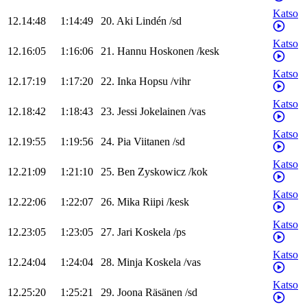
Katso
12.14:48
1:14:49
20
.
Aki
Lindén
/
sd
Katso
12.16:05
1:16:06
21
.
Hannu
Hoskonen
/
kesk
Katso
12.17:19
1:17:20
22
.
Inka
Hopsu
/
vihr
Katso
12.18:42
1:18:43
23
.
Jessi
Jokelainen
/
vas
Katso
12.19:55
1:19:56
24
.
Pia
Viitanen
/
sd
Katso
12.21:09
1:21:10
25
.
Ben
Zyskowicz
/
kok
Katso
12.22:06
1:22:07
26
.
Mika
Riipi
/
kesk
Katso
12.23:05
1:23:05
27
.
Jari
Koskela
/
ps
Katso
12.24:04
1:24:04
28
.
Minja
Koskela
/
vas
Katso
12.25:20
1:25:21
29
.
Joona
Räsänen
/
sd