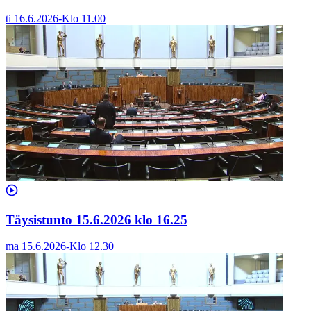
ti 16.6.2026
-
Klo
11.00
Täysistunto 15.6.2026 klo 16.25
ma 15.6.2026
-
Klo
12.30