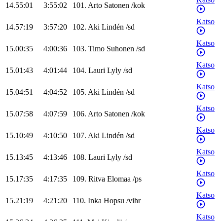
14.55:01
3:55:02
101
.
Arto
Satonen
/
kok
Katso
14.57:19
3:57:20
102
.
Aki
Lindén
/
sd
Katso
15.00:35
4:00:36
103
.
Timo
Suhonen
/
sd
Katso
15.01:43
4:01:44
104
.
Lauri
Lyly
/
sd
Katso
15.04:51
4:04:52
105
.
Aki
Lindén
/
sd
Katso
15.07:58
4:07:59
106
.
Arto
Satonen
/
kok
Katso
15.10:49
4:10:50
107
.
Aki
Lindén
/
sd
Katso
15.13:45
4:13:46
108
.
Lauri
Lyly
/
sd
Katso
15.17:35
4:17:35
109
.
Ritva
Elomaa
/
ps
Katso
15.21:19
4:21:20
110
.
Inka
Hopsu
/
vihr
Katso