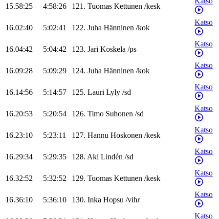
Katso
15.58:25
4:58:26
121
.
Tuomas
Kettunen
/
kesk
Katso
16.02:40
5:02:41
122
.
Juha
Hänninen
/
kok
Katso
16.04:42
5:04:42
123
.
Jari
Koskela
/
ps
Katso
16.09:28
5:09:29
124
.
Juha
Hänninen
/
kok
Katso
16.14:56
5:14:57
125
.
Lauri
Lyly
/
sd
Katso
16.20:53
5:20:54
126
.
Timo
Suhonen
/
sd
Katso
16.23:10
5:23:11
127
.
Hannu
Hoskonen
/
kesk
Katso
16.29:34
5:29:35
128
.
Aki
Lindén
/
sd
Katso
16.32:52
5:32:52
129
.
Tuomas
Kettunen
/
kesk
Katso
16.36:10
5:36:10
130
.
Inka
Hopsu
/
vihr
Katso