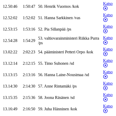
Katso
12.50:46
1:50:47
50
.
Henrik
Vuornos
/
kok
Katso
12.52:02
1:52:02
51
.
Hanna
Sarkkinen
/
vas
Katso
12.53:15
1:53:16
52
.
Pia
Sillanpää
/
ps
Katso
53
.
valtiovarainministeri
Riikka
Purra
12.54:28
1:54:29
/
ps
Katso
13.02:22
2:02:23
54
.
pääministeri
Petteri
Orpo
/
kok
Katso
13.12:14
2:12:15
55
.
Timo
Suhonen
/
sd
Katso
13.13:15
2:13:16
56
.
Hanna
Laine-Nousimaa
/
sd
Katso
13.14:30
2:14:30
57
.
Anne
Rintamäki
/
ps
Katso
13.15:35
2:15:36
58
.
Joona
Räsänen
/
sd
Katso
13.16:49
2:16:50
59
.
Juha
Hänninen
/
kok