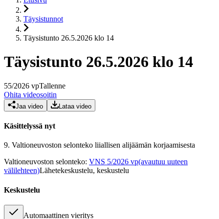
Täysistunnot
Täysistunto 26.5.2026 klo 14
Täysistunto 26.5.2026 klo 14
55
/
2026
vp
Tallenne
Ohita videosoitin
Jaa video
Lataa video
Käsittelyssä nyt
9.
Valtioneuvoston selonteko liiallisen alijäämän korjaamisesta
Valtioneuvoston selonteko
:
VNS 5/2026 vp
(avautuu uuteen
välilehteen)
Lähetekeskustelu, keskustelu
Keskustelu
Automaattinen vieritys