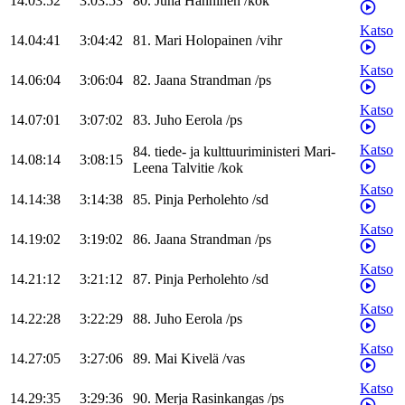
14.03:52
3:03:53
80
.
Juha
Hänninen
/
kok
Katso
14.04:41
3:04:42
81
.
Mari
Holopainen
/
vihr
Katso
14.06:04
3:06:04
82
.
Jaana
Strandman
/
ps
Katso
14.07:01
3:07:02
83
.
Juho
Eerola
/
ps
Katso
84
.
tiede- ja kulttuuriministeri
Mari-
14.08:14
3:08:15
Leena
Talvitie
/
kok
Katso
14.14:38
3:14:38
85
.
Pinja
Perholehto
/
sd
Katso
14.19:02
3:19:02
86
.
Jaana
Strandman
/
ps
Katso
14.21:12
3:21:12
87
.
Pinja
Perholehto
/
sd
Katso
14.22:28
3:22:29
88
.
Juho
Eerola
/
ps
Katso
14.27:05
3:27:06
89
.
Mai
Kivelä
/
vas
Katso
14.29:35
3:29:36
90
.
Merja
Rasinkangas
/
ps