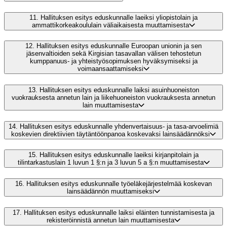
11.
Hallituksen esitys eduskunnalle laeiksi yliopistolain ja
ammattikorkeakoululain väliaikaisesta muuttamisesta
12.
Hallituksen esitys eduskunnalle Euroopan unionin ja sen
jäsenvaltioiden sekä Kirgisian tasavallan välisen tehostetun
kumppanuus- ja yhteistyösopimuksen hyväksymiseksi ja
voimaansaattamiseksi
13.
Hallituksen esitys eduskunnalle laiksi asuinhuoneiston
vuokrauksesta annetun lain ja liikehuoneiston vuokrauksesta annetun
lain muuttamisesta
14.
Hallituksen esitys eduskunnalle yhdenvertaisuus- ja tasa-arvoelimiä
koskevien direktiivien täytäntöönpanoa koskevaksi lainsäädännöksi
15.
Hallituksen esitys eduskunnalle laeiksi kirjanpitolain ja
tilintarkastuslain 1 luvun 1 §:n ja 3 luvun 5 a §:n muuttamisesta
16.
Hallituksen esitys eduskunnalle työeläkejärjestelmää koskevan
lainsäädännön muuttamiseksi
17.
Hallituksen esitys eduskunnalle laiksi eläinten tunnistamisesta ja
rekisteröinnistä annetun lain muuttamisesta