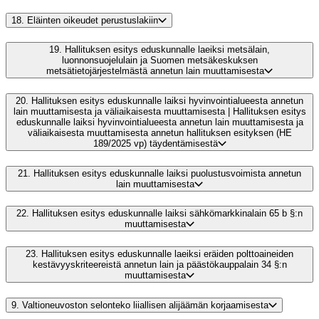
18.
Eläinten oikeudet perustuslakiin
19.
Hallituksen esitys eduskunnalle laeiksi metsälain,
luonnonsuojelulain ja Suomen metsäkeskuksen
metsätietojärjestelmästä annetun lain muuttamisesta
20.
Hallituksen esitys eduskunnalle laiksi hyvinvointialueesta annetun
lain muuttamisesta ja väliaikaisesta muuttamisesta | Hallituksen esitys
eduskunnalle laiksi hyvinvointialueesta annetun lain muuttamisesta ja
väliaikaisesta muuttamisesta annetun hallituksen esityksen (HE
189/2025 vp) täydentämisestä
21.
Hallituksen esitys eduskunnalle laiksi puolustusvoimista annetun
lain muuttamisesta
22.
Hallituksen esitys eduskunnalle laiksi sähkömarkkinalain 65 b §:n
muuttamisesta
23.
Hallituksen esitys eduskunnalle laeiksi eräiden polttoaineiden
kestävyyskriteereistä annetun lain ja päästökauppalain 34 §:n
muuttamisesta
9.
Valtioneuvoston selonteko liiallisen alijäämän korjaamisesta