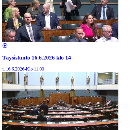
Täysistunto 16.6.2026 klo 14
ti 16.6.2026
-
Klo
11.00