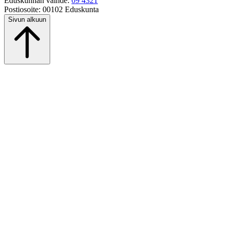
Eduskunnan vaihde:
09 4321
Postiosoite:
00102 Eduskunta
Sivun alkuun