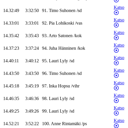
Katso
14.32:49
3:32:50
91
.
Timo
Suhonen
/
sd
Katso
14.33:01
3:33:01
92
.
Pia
Lohikoski
/
vas
Katso
14.35:42
3:35:43
93
.
Arto
Satonen
/
kok
Katso
14.37:23
3:37:24
94
.
Juha
Hänninen
/
kok
Katso
14.40:11
3:40:12
95
.
Lauri
Lyly
/
sd
Katso
14.43:50
3:43:50
96
.
Timo
Suhonen
/
sd
Katso
14.45:18
3:45:19
97
.
Inka
Hopsu
/
vihr
Katso
14.46:35
3:46:36
98
.
Lauri
Lyly
/
sd
Katso
14.49:25
3:49:26
99
.
Lauri
Lyly
/
sd
Katso
14.52:21
3:52:22
100
.
Anne
Rintamäki
/
ps