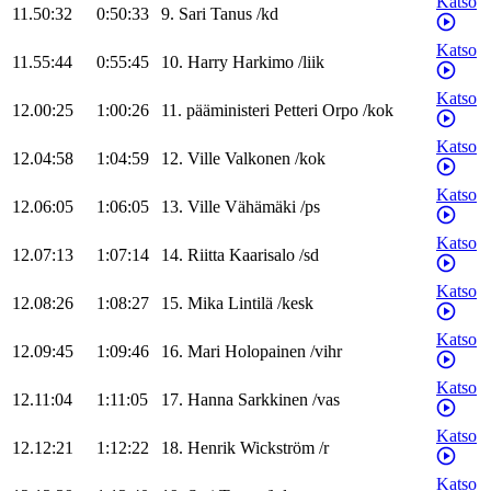
Katso
11.50:32
0:50:33
9
.
Sari
Tanus
/
kd
Katso
11.55:44
0:55:45
10
.
Harry
Harkimo
/
liik
Katso
12.00:25
1:00:26
11
.
pääministeri
Petteri
Orpo
/
kok
Katso
12.04:58
1:04:59
12
.
Ville
Valkonen
/
kok
Katso
12.06:05
1:06:05
13
.
Ville
Vähämäki
/
ps
Katso
12.07:13
1:07:14
14
.
Riitta
Kaarisalo
/
sd
Katso
12.08:26
1:08:27
15
.
Mika
Lintilä
/
kesk
Katso
12.09:45
1:09:46
16
.
Mari
Holopainen
/
vihr
Katso
12.11:04
1:11:05
17
.
Hanna
Sarkkinen
/
vas
Katso
12.12:21
1:12:22
18
.
Henrik
Wickström
/
r
Katso