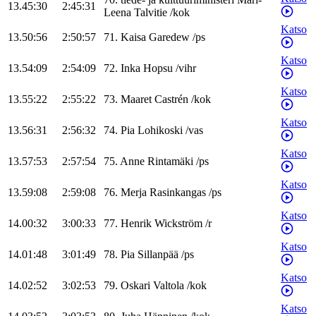
13.45:30
2:45:31
Leena
Talvitie
/
kok
Katso
13.50:56
2:50:57
71
.
Kaisa
Garedew
/
ps
Katso
13.54:09
2:54:09
72
.
Inka
Hopsu
/
vihr
Katso
13.55:22
2:55:22
73
.
Maaret
Castrén
/
kok
Katso
13.56:31
2:56:32
74
.
Pia
Lohikoski
/
vas
Katso
13.57:53
2:57:54
75
.
Anne
Rintamäki
/
ps
Katso
13.59:08
2:59:08
76
.
Merja
Rasinkangas
/
ps
Katso
14.00:32
3:00:33
77
.
Henrik
Wickström
/
r
Katso
14.01:48
3:01:49
78
.
Pia
Sillanpää
/
ps
Katso
14.02:52
3:02:53
79
.
Oskari
Valtola
/
kok
Katso