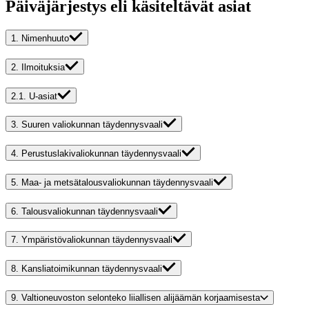
Päiväjärjestys eli käsiteltävät asiat
1.
Nimenhuuto
2.
Ilmoituksia
2.1.
U-asiat
3.
Suuren valiokunnan täydennysvaali
4.
Perustuslakivaliokunnan täydennysvaali
5.
Maa- ja metsätalousvaliokunnan täydennysvaali
6.
Talousvaliokunnan täydennysvaali
7.
Ympäristövaliokunnan täydennysvaali
8.
Kansliatoimikunnan täydennysvaali
9.
Valtioneuvoston selonteko liiallisen alijäämän korjaamisesta