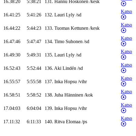
16.38:20
5:38:21
131
.
Hannu
Hoskonen
/
kesk
Katso
16.41:25
5:41:26
132
.
Lauri
Lyly
/
sd
Katso
16.44:22
5:44:23
133
.
Tuomas
Kettunen
/
kesk
Katso
16.47:46
5:47:47
134
.
Timo
Suhonen
/
sd
Katso
16.49:30
5:49:31
135
.
Lauri
Lyly
/
sd
Katso
16.52:43
5:52:44
136
.
Aki
Lindén
/
sd
Katso
16.55:57
5:55:58
137
.
Inka
Hopsu
/
vihr
Katso
16.58:51
5:58:52
138
.
Juha
Hänninen
/
kok
Katso
17.04:03
6:04:04
139
.
Inka
Hopsu
/
vihr
Katso
17.11:32
6:11:33
140
.
Ritva
Elomaa
/
ps