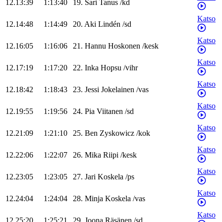
12.13:39
1:13:40
19
.
Sari
Tanus
/
kd
Katso
12.14:48
1:14:49
20
.
Aki
Lindén
/
sd
Katso
12.16:05
1:16:06
21
.
Hannu
Hoskonen
/
kesk
Katso
12.17:19
1:17:20
22
.
Inka
Hopsu
/
vihr
Katso
12.18:42
1:18:43
23
.
Jessi
Jokelainen
/
vas
Katso
12.19:55
1:19:56
24
.
Pia
Viitanen
/
sd
Katso
12.21:09
1:21:10
25
.
Ben
Zyskowicz
/
kok
Katso
12.22:06
1:22:07
26
.
Mika
Riipi
/
kesk
Katso
12.23:05
1:23:05
27
.
Jari
Koskela
/
ps
Katso
12.24:04
1:24:04
28
.
Minja
Koskela
/
vas
Katso
12.25:20
1:25:21
29
.
Joona
Räsänen
/
sd