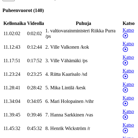
Puheenvuorot
(
140
)
Kellonaika
Videolla
Puhuja
Katso
Katso
1
.
valtiovarainministeri
Riikka
Purra
11.02:02
0:02:02
/
ps
Katso
11.12:43
0:12:44
2
.
Ville
Valkonen
/
kok
Katso
11.17:51
0:17:52
3
.
Ville
Vähämäki
/
ps
Katso
11.23:24
0:23:25
4
.
Riitta
Kaarisalo
/
sd
Katso
11.28:41
0:28:42
5
.
Mika
Lintilä
/
kesk
Katso
11.34:04
0:34:05
6
.
Mari
Holopainen
/
vihr
Katso
11.39:45
0:39:46
7
.
Hanna
Sarkkinen
/
vas
Katso
11.45:32
0:45:32
8
.
Henrik
Wickström
/
r