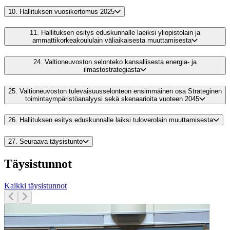
10.
Hallituksen vuosikertomus 2025
11.
Hallituksen esitys eduskunnalle laeiksi yliopistolain ja
ammattikorkeakoululain väliaikaisesta muuttamisesta
24.
Valtioneuvoston selonteko kansallisesta energia- ja
ilmastostrategiasta
25.
Valtioneuvoston tulevaisuusselonteon ensimmäinen osa Strateginen
toimintaympäristöanalyysi sekä skenaarioita vuoteen 2045
26.
Hallituksen esitys eduskunnalle laiksi tuloverolain muuttamisesta
27.
Seuraava täysistunto
Täysistunnot
Kaikki täysistunnot