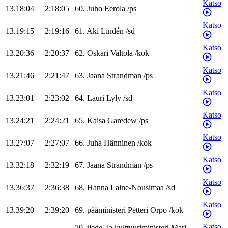
Katso
13.18:04
2:18:05
60
.
Juho
Eerola
/
ps
Katso
13.19:15
2:19:16
61
.
Aki
Lindén
/
sd
Katso
13.20:36
2:20:37
62
.
Oskari
Valtola
/
kok
Katso
13.21:46
2:21:47
63
.
Jaana
Strandman
/
ps
Katso
13.23:01
2:23:02
64
.
Lauri
Lyly
/
sd
Katso
13.24:21
2:24:21
65
.
Kaisa
Garedew
/
ps
Katso
13.27:07
2:27:07
66
.
Juha
Hänninen
/
kok
Katso
13.32:18
2:32:19
67
.
Jaana
Strandman
/
ps
Katso
13.36:37
2:36:38
68
.
Hanna
Laine-Nousimaa
/
sd
Katso
13.39:20
2:39:20
69
.
pääministeri
Petteri
Orpo
/
kok
Katso
70
.
tiede- ja kulttuuriministeri
Mari-