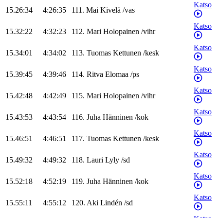
Katso
15.26:34
4:26:35
111
.
Mai
Kivelä
/
vas
Katso
15.32:22
4:32:23
112
.
Mari
Holopainen
/
vihr
Katso
15.34:01
4:34:02
113
.
Tuomas
Kettunen
/
kesk
Katso
15.39:45
4:39:46
114
.
Ritva
Elomaa
/
ps
Katso
15.42:48
4:42:49
115
.
Mari
Holopainen
/
vihr
Katso
15.43:53
4:43:54
116
.
Juha
Hänninen
/
kok
Katso
15.46:51
4:46:51
117
.
Tuomas
Kettunen
/
kesk
Katso
15.49:32
4:49:32
118
.
Lauri
Lyly
/
sd
Katso
15.52:18
4:52:19
119
.
Juha
Hänninen
/
kok
Katso
15.55:11
4:55:12
120
.
Aki
Lindén
/
sd