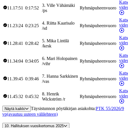
Kats
3
.
Ville
Vähämäki
vide
11.17:51
0:17:52
Ryhmäpuheenvuoro
/
ps
Kats
4
.
Riitta
Kaarisalo
vide
11.23:24
0:23:25
Ryhmäpuheenvuoro
/
sd
Kats
5
.
Mika
Lintilä
vide
11.28:41
0:28:42
Ryhmäpuheenvuoro
/
kesk
Kats
6
.
Mari
Holopainen
vide
11.34:04
0:34:05
Ryhmäpuheenvuoro
/
vihr
Kats
7
.
Hanna
Sarkkinen
vide
11.39:45
0:39:46
Ryhmäpuheenvuoro
/
vas
Kats
8
.
Henrik
vide
11.45:32
0:45:32
Ryhmäpuheenvuoro
Wickström
/
r
Täysistunnon pöytäkirjan asiakohta
:
PTK 55/2026/9
Näytä kaikki
vp
(avautuu uuteen välilehteen)
10.
Hallituksen vuosikertomus 2025