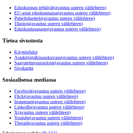
Eduskunnan tehtävät
(avautuu uuteen välilehteen)
EU-asiat eduskunnassa
(avautuu uuteen välilehteen)
Puhelinluettelo
(avautuu uuteen välilehteen)
Tilastoja
(avautuu uuteen välilehteen)
Eduskuntasanasto
(avautuu uuteen välilehteen)
Tietoa sivustosta
Käyttöehdot
Asiakirjajulkisuuskuvaus
(avautuu uuteen välilehteen)
Saavutettavuusseloste
(avautuu uuteen välilehteen)
Sivukartta
Sosiaalisessa mediassa
Facebook
(avautuu uuteen välilehteen)
Flickr
(avautuu uuteen välilehteen)
Instagram
(avautuu uuteen välilehteen)
LinkedIn
(avautuu uuteen välilehteen)
X
(avautuu uuteen välilehteen)
Youtube
(avautuu uuteen välilehteen)
Threads
(avautuu uuteen välilehteen)