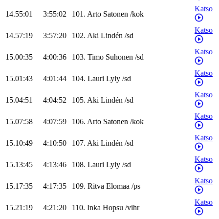
Katso
14.55:01
3:55:02
101
.
Arto
Satonen
/
kok
Katso
14.57:19
3:57:20
102
.
Aki
Lindén
/
sd
Katso
15.00:35
4:00:36
103
.
Timo
Suhonen
/
sd
Katso
15.01:43
4:01:44
104
.
Lauri
Lyly
/
sd
Katso
15.04:51
4:04:52
105
.
Aki
Lindén
/
sd
Katso
15.07:58
4:07:59
106
.
Arto
Satonen
/
kok
Katso
15.10:49
4:10:50
107
.
Aki
Lindén
/
sd
Katso
15.13:45
4:13:46
108
.
Lauri
Lyly
/
sd
Katso
15.17:35
4:17:35
109
.
Ritva
Elomaa
/
ps
Katso
15.21:19
4:21:20
110
.
Inka
Hopsu
/
vihr