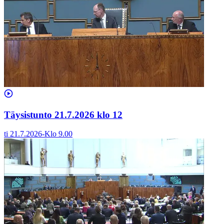
Täysistunto 21.7.2026 klo 12
ti 21.7.2026
-
Klo
9.00