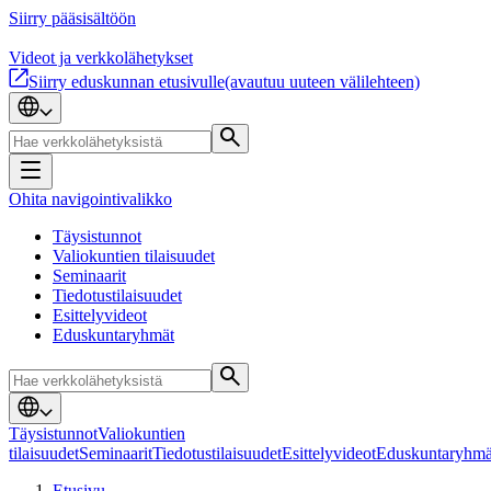
Siirry pääsisältöön
Videot ja verkkolähetykset
Siirry eduskunnan etusivulle
(avautuu uuteen välilehteen)
Ohita navigointivalikko
Täysistunnot
Valiokuntien tilaisuudet
Seminaarit
Tiedotustilaisuudet
Esittelyvideot
Eduskuntaryhmät
Täysistunnot
Valiokuntien
tilaisuudet
Seminaarit
Tiedotustilaisuudet
Esittelyvideot
Eduskuntaryhmä
Etusivu