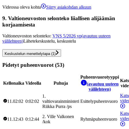
Videossa oleva kohta
Siirry asiakohdan alkuun
9.
Valtioneuvoston selonteko liiallisen alijäämän
korjaamisesta
Valtioneuvoston selonteko
:
VNS 5/2026 vp
(avautuu uuteen
välilehteen)
Lähetekeskustelu, keskustelu
Keskustelun menettelytapa
(
1
)
Pidetyt puheenvuorot (53)
Puheenvuorotyyppi
Kat
Kellonaika
Videolla
Puhuja
(avautuu uuteen
vide
välilehteen)
Kats
1
.
vide
11.02:02
0:02:02
valtiovarainministeri
Esittelypuheenvuoro
Riikka
Purra
/
ps
Kats
2
.
Ville
Valkonen
vide
11.12:43
0:12:44
Ryhmäpuheenvuoro
/
kok