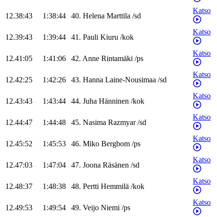
Katso
12.38:43
1:38:44
40
.
Helena
Marttila
/
sd
Katso
12.39:43
1:39:44
41
.
Pauli
Kiuru
/
kok
Katso
12.41:05
1:41:06
42
.
Anne
Rintamäki
/
ps
Katso
12.42:25
1:42:26
43
.
Hanna
Laine-Nousimaa
/
sd
Katso
12.43:43
1:43:44
44
.
Juha
Hänninen
/
kok
Katso
12.44:47
1:44:48
45
.
Nasima
Razmyar
/
sd
Katso
12.45:52
1:45:53
46
.
Miko
Bergbom
/
ps
Katso
12.47:03
1:47:04
47
.
Joona
Räsänen
/
sd
Katso
12.48:37
1:48:38
48
.
Pertti
Hemmilä
/
kok
Katso
12.49:53
1:49:54
49
.
Veijo
Niemi
/
ps