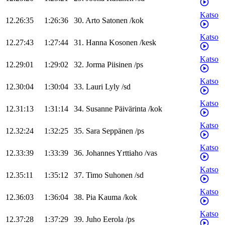
Katso
12.26:35
1:26:36
30
.
Arto
Satonen
/
kok
Katso
12.27:43
1:27:44
31
.
Hanna
Kosonen
/
kesk
Katso
12.29:01
1:29:02
32
.
Jorma
Piisinen
/
ps
Katso
12.30:04
1:30:04
33
.
Lauri
Lyly
/
sd
Katso
12.31:13
1:31:14
34
.
Susanne
Päivärinta
/
kok
Katso
12.32:24
1:32:25
35
.
Sara
Seppänen
/
ps
Katso
12.33:39
1:33:39
36
.
Johannes
Yrttiaho
/
vas
Katso
12.35:11
1:35:12
37
.
Timo
Suhonen
/
sd
Katso
12.36:03
1:36:04
38
.
Pia
Kauma
/
kok
Katso
12.37:28
1:37:29
39
.
Juho
Eerola
/
ps