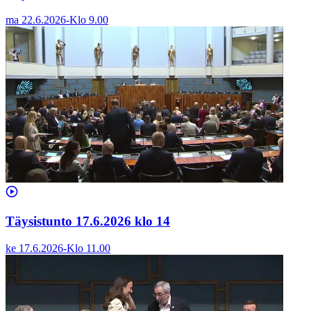
ma 22.6.2026
-
Klo
9.00
Täysistunto 17.6.2026 klo 14
ke 17.6.2026
-
Klo
11.00