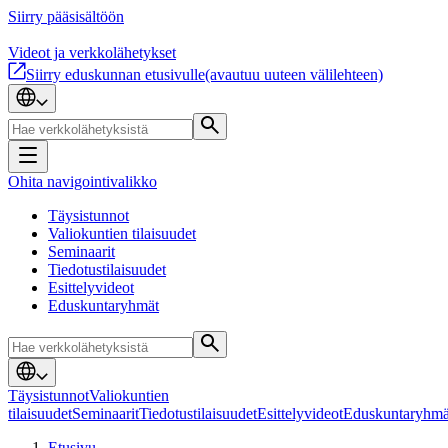
Siirry pääsisältöön
Videot ja verkkolähetykset
Siirry eduskunnan etusivulle
(avautuu uuteen välilehteen)
Ohita navigointivalikko
Täysistunnot
Valiokuntien tilaisuudet
Seminaarit
Tiedotustilaisuudet
Esittelyvideot
Eduskuntaryhmät
Täysistunnot
Valiokuntien
tilaisuudet
Seminaarit
Tiedotustilaisuudet
Esittelyvideot
Eduskuntaryhmä
Etusivu