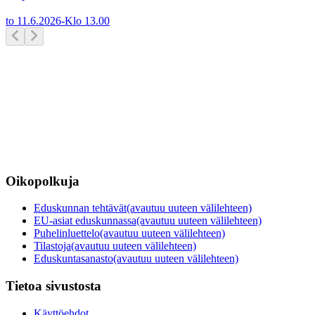
to 11.6.2026
-
Klo
13.00
Oikopolkuja
Eduskunnan tehtävät
(avautuu uuteen välilehteen)
EU-asiat eduskunnassa
(avautuu uuteen välilehteen)
Puhelinluettelo
(avautuu uuteen välilehteen)
Tilastoja
(avautuu uuteen välilehteen)
Eduskuntasanasto
(avautuu uuteen välilehteen)
Tietoa sivustosta
Käyttöehdot