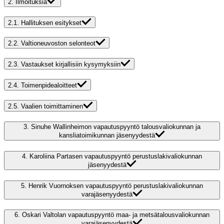
2.
Ilmoituksia
2.1.
Hallituksen esitykset
2.2.
Valtioneuvoston selonteot
2.3.
Vastaukset kirjallisiin kysymyksiin
2.4.
Toimenpidealoitteet
2.5.
Vaalien toimittaminen
3.
Sinuhe Wallinheimon vapautuspyyntö talousvaliokunnan ja
kansliatoimikunnan jäsenyydestä
4.
Karoliina Partasen vapautuspyyntö perustuslakivaliokunnan
jäsenyydestä
5.
Henrik Vuornoksen vapautuspyyntö perustuslakivaliokunnan
varajäsenyydestä
6.
Oskari Valtolan vapautuspyyntö maa- ja metsätalousvaliokunnan
varajäsenyydestä