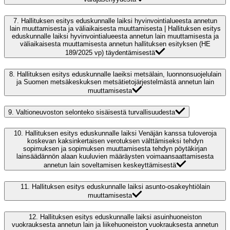
7.
Hallituksen esitys eduskunnalle laiksi hyvinvointialueesta annetun
lain muuttamisesta ja väliaikaisesta muuttamisesta | Hallituksen esitys
eduskunnalle laiksi hyvinvointialueesta annetun lain muuttamisesta ja
väliaikaisesta muuttamisesta annetun hallituksen esityksen (HE
189/2025 vp) täydentämisestä
8.
Hallituksen esitys eduskunnalle laeiksi metsälain, luonnonsuojelulain
ja Suomen metsäkeskuksen metsätietojärjestelmästä annetun lain
muuttamisesta
9.
Valtioneuvoston selonteko sisäisestä turvallisuudesta
10.
Hallituksen esitys eduskunnalle laiksi Venäjän kanssa tuloveroja
koskevan kaksinkertaisen verotuksen välttämiseksi tehdyn
sopimuksen ja sopimuksen muuttamisesta tehdyn pöytäkirjan
lainsäädännön alaan kuuluvien määräysten voimaansaattamisesta
annetun lain soveltamisen keskeyttämisestä
11.
Hallituksen esitys eduskunnalle laiksi asunto-osakeyhtiölain
muuttamisesta
12.
Hallituksen esitys eduskunnalle laiksi asuinhuoneiston
vuokrauksesta annetun lain ja liikehuoneiston vuokrauksesta annetun