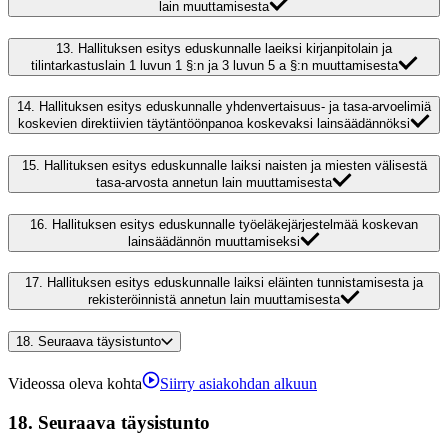
lain muuttamisesta
13.
Hallituksen esitys eduskunnalle laeiksi kirjanpitolain ja
tilintarkastuslain 1 luvun 1 §:n ja 3 luvun 5 a §:n muuttamisesta
14.
Hallituksen esitys eduskunnalle yhdenvertaisuus- ja tasa-arvoelimiä
koskevien direktiivien täytäntöönpanoa koskevaksi lainsäädännöksi
15.
Hallituksen esitys eduskunnalle laiksi naisten ja miesten välisestä
tasa-arvosta annetun lain muuttamisesta
16.
Hallituksen esitys eduskunnalle työeläkejärjestelmää koskevan
lainsäädännön muuttamiseksi
17.
Hallituksen esitys eduskunnalle laiksi eläinten tunnistamisesta ja
rekisteröinnistä annetun lain muuttamisesta
18.
Seuraava täysistunto
Videossa oleva kohta
Siirry asiakohdan alkuun
18.
Seuraava täysistunto