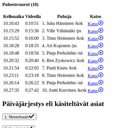
Puheenvuorot
(
10
)
Kellonaika
Videolla
Puhuja
Katso
10.10:43
0:10:51
1
.
Juha
Hänninen
/
kok
Katso
10.15:29
0:15:36
2
.
Ville
Vähämäki
/
ps
Katso
10.15:52
0:16:00
3
.
Timo
Heinonen
/
kok
Katso
10.18:28
0:18:35
4
.
Ari
Koponen
/
ps
Katso
10.18:48
0:18:56
5
.
Pinja
Perholehto
/
sd
Katso
10.20:32
0:20:40
6
.
Ben
Zyskowicz
/
kok
Katso
10.21:54
0:22:02
7
.
Pauli
Kiuru
/
kok
Katso
10.23:11
0:23:18
8
.
Timo
Heinonen
/
kok
Katso
10.26:14
0:26:22
9
.
Pinja
Perholehto
/
sd
Katso
10.27:35
0:27:42
10
.
Antti
Kurvinen
/
kesk
Katso
Päiväjärjestys eli käsiteltävät asiat
1.
Nimenhuuto