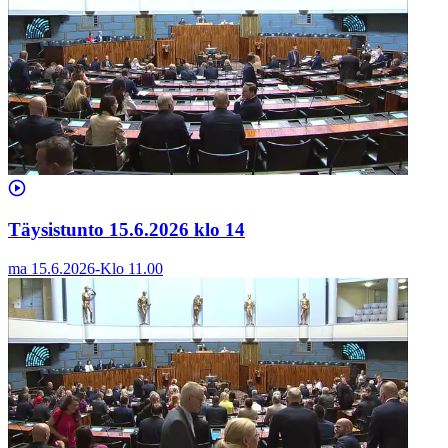
Täysistunto 15.6.2026 klo 14
ma 15.6.2026
-
Klo
11.00