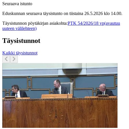
Seuraava istunto
Eduskunnan seuraava täysistunto on tiistaina 26.5.2026 klo 14.00.
Täysistunnon pöytäkirjan asiakohta
:
PTK 54/2026/18 vp
(avautuu
uuteen välilehteen)
Täysistunnot
Kaikki täysistunnot