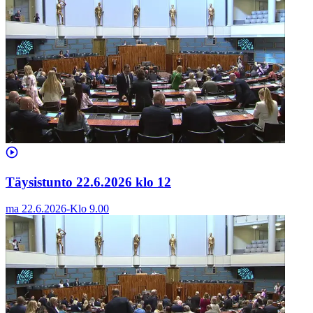
Täysistunto 22.6.2026 klo 12
ma 22.6.2026
-
Klo
9.00