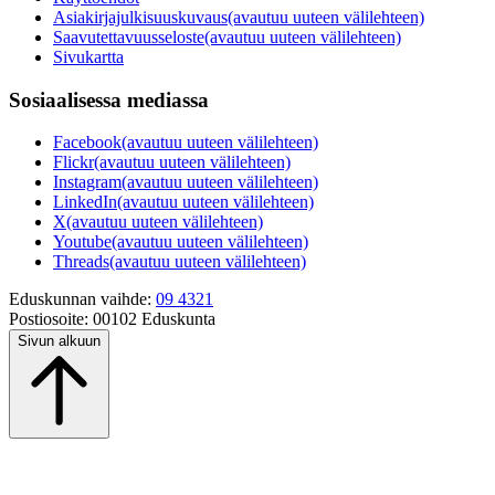
Asiakirjajulkisuuskuvaus
(avautuu uuteen välilehteen)
Saavutettavuusseloste
(avautuu uuteen välilehteen)
Sivukartta
Sosiaalisessa mediassa
Facebook
(avautuu uuteen välilehteen)
Flickr
(avautuu uuteen välilehteen)
Instagram
(avautuu uuteen välilehteen)
LinkedIn
(avautuu uuteen välilehteen)
X
(avautuu uuteen välilehteen)
Youtube
(avautuu uuteen välilehteen)
Threads
(avautuu uuteen välilehteen)
Eduskunnan vaihde:
09 4321
Postiosoite:
00102 Eduskunta
Sivun alkuun