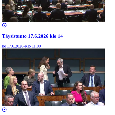
Täysistunto 17.6.2026 klo 14
ke 17.6.2026
-
Klo
11.00