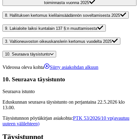
toiminnasta vuonna 2025
8.
Hallituksen kertomus kielilainsäädännön soveltamisesta 2025
9.
Lakialoite laiksi kuntalain 137 §:n muuttamisesta
3.
Valtioneuvoston oikeuskanslerin kertomus vuodelta 2025
10.
Seuraava täysistunto
Videossa oleva kohta
Siirry asiakohdan alkuun
10.
Seuraava täysistunto
Seuraava istunto
Eduskunnan seuraava täysistunto on perjantaina 22.5.2026 klo
13.00.
Täysistunnon pöytäkirjan asiakohta
:
PTK 53/2026/10 vp
(avautuu
uuteen välilehteen)
Täysistunnot