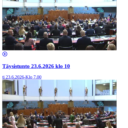
Täysistunto 23.6.2026 klo 10
ti 23.6.2026
-
Klo
7.00