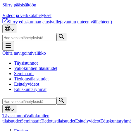
Siirry pääsisältöön
Videot ja verkkolähetykset
Siirry eduskunnan etusivulle
(avautuu uuteen välilehteen)
Ohita navigointivalikko
Täysistunnot
Valiokuntien tilaisuudet
Seminaarit
Tiedotustilaisuudet
Esittelyvideot
Eduskuntaryhmät
Täysistunnot
Valiokuntien
tilaisuudet
Seminaarit
Tiedotustilaisuudet
Esittelyvideot
Eduskuntaryhmä
Etusivu