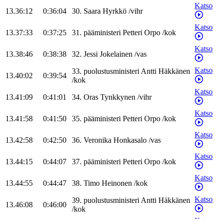
Katso
13.36:12
0:36:04
30
.
Saara
Hyrkkö
/
vihr
Katso
13.37:33
0:37:25
31
.
pääministeri
Petteri
Orpo
/
kok
Katso
13.38:46
0:38:38
32
.
Jessi
Jokelainen
/
vas
Katso
33
.
puolustusministeri
Antti
Häkkänen
13.40:02
0:39:54
/
kok
Katso
13.41:09
0:41:01
34
.
Oras
Tynkkynen
/
vihr
Katso
13.41:58
0:41:50
35
.
pääministeri
Petteri
Orpo
/
kok
Katso
13.42:58
0:42:50
36
.
Veronika
Honkasalo
/
vas
Katso
13.44:15
0:44:07
37
.
pääministeri
Petteri
Orpo
/
kok
Katso
13.44:55
0:44:47
38
.
Timo
Heinonen
/
kok
Katso
39
.
puolustusministeri
Antti
Häkkänen
13.46:08
0:46:00
/
kok