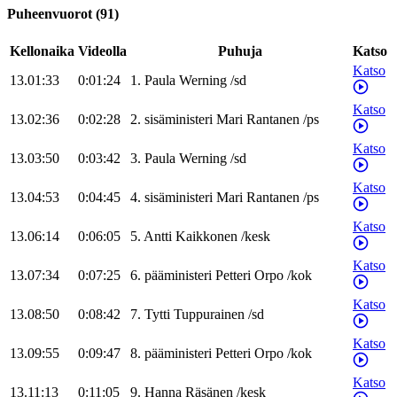
Puheenvuorot
(
91
)
Kellonaika
Videolla
Puhuja
Katso
Katso
13.01:33
0:01:24
1
.
Paula
Werning
/
sd
Katso
13.02:36
0:02:28
2
.
sisäministeri
Mari
Rantanen
/
ps
Katso
13.03:50
0:03:42
3
.
Paula
Werning
/
sd
Katso
13.04:53
0:04:45
4
.
sisäministeri
Mari
Rantanen
/
ps
Katso
13.06:14
0:06:05
5
.
Antti
Kaikkonen
/
kesk
Katso
13.07:34
0:07:25
6
.
pääministeri
Petteri
Orpo
/
kok
Katso
13.08:50
0:08:42
7
.
Tytti
Tuppurainen
/
sd
Katso
13.09:55
0:09:47
8
.
pääministeri
Petteri
Orpo
/
kok
Katso
13.11:13
0:11:05
9
.
Hanna
Räsänen
/
kesk