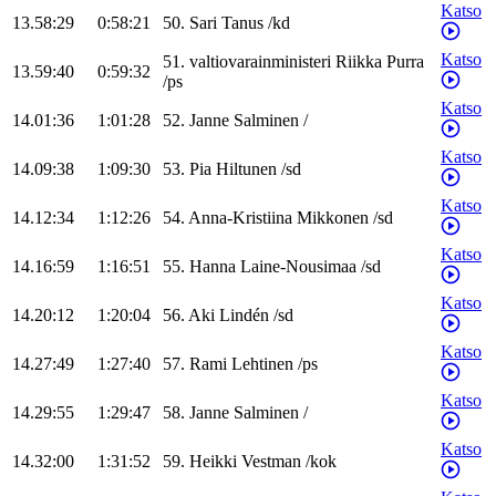
Katso
13.58:29
0:58:21
50
.
Sari
Tanus
/
kd
Katso
51
.
valtiovarainministeri
Riikka
Purra
13.59:40
0:59:32
/
ps
Katso
14.01:36
1:01:28
52
.
Janne
Salminen
/
Katso
14.09:38
1:09:30
53
.
Pia
Hiltunen
/
sd
Katso
14.12:34
1:12:26
54
.
Anna-Kristiina
Mikkonen
/
sd
Katso
14.16:59
1:16:51
55
.
Hanna
Laine-Nousimaa
/
sd
Katso
14.20:12
1:20:04
56
.
Aki
Lindén
/
sd
Katso
14.27:49
1:27:40
57
.
Rami
Lehtinen
/
ps
Katso
14.29:55
1:29:47
58
.
Janne
Salminen
/
Katso
14.32:00
1:31:52
59
.
Heikki
Vestman
/
kok