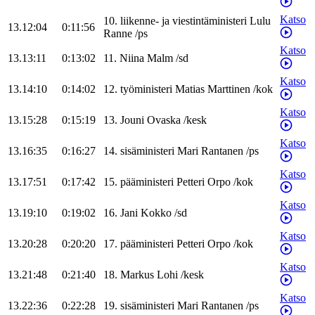
Katso
10
.
liikenne- ja viestintäministeri
Lulu
13.12:04
0:11:56
Ranne
/
ps
Katso
13.13:11
0:13:02
11
.
Niina
Malm
/
sd
Katso
13.14:10
0:14:02
12
.
työministeri
Matias
Marttinen
/
kok
Katso
13.15:28
0:15:19
13
.
Jouni
Ovaska
/
kesk
Katso
13.16:35
0:16:27
14
.
sisäministeri
Mari
Rantanen
/
ps
Katso
13.17:51
0:17:42
15
.
pääministeri
Petteri
Orpo
/
kok
Katso
13.19:10
0:19:02
16
.
Jani
Kokko
/
sd
Katso
13.20:28
0:20:20
17
.
pääministeri
Petteri
Orpo
/
kok
Katso
13.21:48
0:21:40
18
.
Markus
Lohi
/
kesk
Katso
13.22:36
0:22:28
19
.
sisäministeri
Mari
Rantanen
/
ps