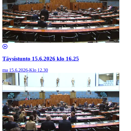
Täysistunto 15.6.2026 klo 16.25
ma 15.6.2026
-
Klo
12.30