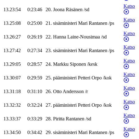
Katso
13.23:54
0:23:46
20
.
Joona
Räsänen
/
sd
Katso
13.25:08
0:25:00
21
.
sisäministeri
Mari
Rantanen
/
ps
Katso
13.26:27
0:26:19
22
.
Hanna
Laine-Nousimaa
/
sd
Katso
13.27:42
0:27:34
23
.
sisäministeri
Mari
Rantanen
/
ps
Katso
13.29:05
0:28:57
24
.
Markku
Siponen
/
kesk
Katso
13.30:07
0:29:59
25
.
pääministeri
Petteri
Orpo
/
kok
Katso
13.31:18
0:31:10
26
.
Otto
Andersson
/
r
Katso
13.32:32
0:32:24
27
.
pääministeri
Petteri
Orpo
/
kok
Katso
13.33:37
0:33:29
28
.
Piritta
Rantanen
/
sd
Katso
13.34:50
0:34:42
29
.
sisäministeri
Mari
Rantanen
/
ps