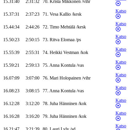
15.31:40
2:31:32
70
.
Krista
Mikkonen
/
vihr
Katso
15.37:31
2:37:23
71
.
Vesa
Kallio
/
kesk
Katso
15.44:34
2:44:26
72
.
Timo
Mehtälä
/
kesk
Katso
15.50:23
2:50:15
73
.
Ritva
Elomaa
/
ps
Katso
15.55:39
2:55:31
74
.
Heikki
Vestman
/
kok
Katso
15.59:21
2:59:13
75
.
Anna
Kontula
/
vas
Katso
16.07:09
3:07:00
76
.
Mari
Holopainen
/
vihr
Katso
16.08:23
3:08:15
77
.
Anna
Kontula
/
vas
Katso
16.12:28
3:12:20
78
.
Juha
Hänninen
/
kok
Katso
16.16:28
3:16:20
79
.
Juha
Hänninen
/
kok
Katso
16.21:47
3:21:39
80
.
Lauri
Lyly
/
sd