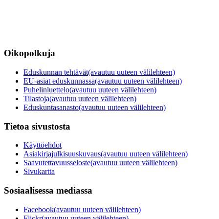
Oikopolkuja
Eduskunnan tehtävät
(avautuu uuteen välilehteen)
EU-asiat eduskunnassa
(avautuu uuteen välilehteen)
Puhelinluettelo
(avautuu uuteen välilehteen)
Tilastoja
(avautuu uuteen välilehteen)
Eduskuntasanasto
(avautuu uuteen välilehteen)
Tietoa sivustosta
Käyttöehdot
Asiakirjajulkisuuskuvaus
(avautuu uuteen välilehteen)
Saavutettavuusseloste
(avautuu uuteen välilehteen)
Sivukartta
Sosiaalisessa mediassa
Facebook
(avautuu uuteen välilehteen)
Flickr
(avautuu uuteen välilehteen)