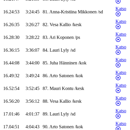
Katso
16.24:53
3:24:45
81
.
Anna-Kristiina
Mikkonen
/
sd
Katso
16.26:35
3:26:27
82
.
Vesa
Kallio
/
kesk
Katso
16.28:30
3:28:22
83
.
Ari
Koponen
/
ps
Katso
16.36:15
3:36:07
84
.
Lauri
Lyly
/
sd
Katso
16.44:08
3:44:00
85
.
Juha
Hänninen
/
kok
Katso
16.49:32
3:49:24
86
.
Arto
Satonen
/
kok
Katso
16.52:54
3:52:45
87
.
Mauri
Kontu
/
kesk
Katso
16.56:20
3:56:12
88
.
Vesa
Kallio
/
kesk
Katso
17.01:46
4:01:37
89
.
Lauri
Lyly
/
sd
Katso
17.04:51
4:04:43
90
.
Arto
Satonen
/
kok