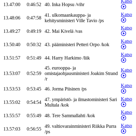
Katso
13.47:00
0:46:52
40
.
Inka
Hopsu
/
vihr
Katso
41
.
ulkomaankauppa- ja
13.48:06
0:47:58
kehitysministeri
Ville
Tavio
/
ps
Katso
13.49:27
0:49:19
42
.
Mai
Kivelä
/
vas
Katso
13.50:40
0:50:32
43
.
pääministeri
Petteri
Orpo
/
kok
Katso
13.51:57
0:51:49
44
.
Harry
Harkimo
/
liik
45
.
eurooppa- ja
Katso
13.53:07
0:52:59
omistajaohjausministeri
Joakim
Strand
/
r
Katso
13.53:53
0:53:45
46
.
Jorma
Piisinen
/
ps
Katso
47
.
ympäristö- ja ilmastoministeri
Sari
13.55:02
0:54:54
Multala
/
kok
Katso
13.55:57
0:55:49
48
.
Tere
Sammallahti
/
kok
Katso
49
.
valtiovarainministeri
Riikka
Purra
13.57:03
0:56:55
/
ps