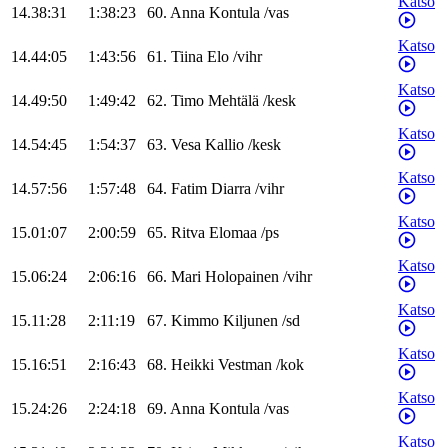
Katso
14.38:31
1:38:23
60
.
Anna
Kontula
/
vas
Katso
14.44:05
1:43:56
61
.
Tiina
Elo
/
vihr
Katso
14.49:50
1:49:42
62
.
Timo
Mehtälä
/
kesk
Katso
14.54:45
1:54:37
63
.
Vesa
Kallio
/
kesk
Katso
14.57:56
1:57:48
64
.
Fatim
Diarra
/
vihr
Katso
15.01:07
2:00:59
65
.
Ritva
Elomaa
/
ps
Katso
15.06:24
2:06:16
66
.
Mari
Holopainen
/
vihr
Katso
15.11:28
2:11:19
67
.
Kimmo
Kiljunen
/
sd
Katso
15.16:51
2:16:43
68
.
Heikki
Vestman
/
kok
Katso
15.24:26
2:24:18
69
.
Anna
Kontula
/
vas
Katso