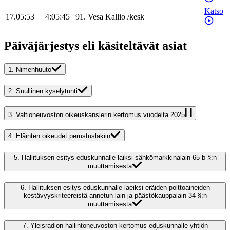
Katso
17.05:53
4:05:45
91
.
Vesa
Kallio
/
kesk
Päiväjärjestys eli käsiteltävät asiat
1.
Nimenhuuto
2.
Suullinen kyselytunti
3.
Valtioneuvoston oikeuskanslerin kertomus vuodelta 2025
4.
Eläinten oikeudet perustuslakiin
5.
Hallituksen esitys eduskunnalle laiksi sähkömarkkinalain 65 b §:n
muuttamisesta
6.
Hallituksen esitys eduskunnalle laeiksi eräiden polttoaineiden
kestävyyskriteereistä annetun lain ja päästökauppalain 34 §:n
muuttamisesta
7.
Yleisradion hallintoneuvoston kertomus eduskunnalle yhtiön