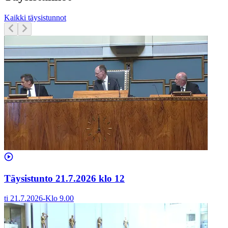
Kaikki täysistunnot
Täysistunto 21.7.2026 klo 12
ti 21.7.2026
-
Klo
9.00