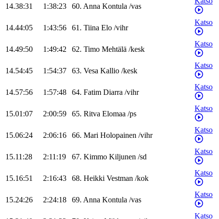
Katso
14.38:31
1:38:23
60
.
Anna
Kontula
/
vas
Katso
14.44:05
1:43:56
61
.
Tiina
Elo
/
vihr
Katso
14.49:50
1:49:42
62
.
Timo
Mehtälä
/
kesk
Katso
14.54:45
1:54:37
63
.
Vesa
Kallio
/
kesk
Katso
14.57:56
1:57:48
64
.
Fatim
Diarra
/
vihr
Katso
15.01:07
2:00:59
65
.
Ritva
Elomaa
/
ps
Katso
15.06:24
2:06:16
66
.
Mari
Holopainen
/
vihr
Katso
15.11:28
2:11:19
67
.
Kimmo
Kiljunen
/
sd
Katso
15.16:51
2:16:43
68
.
Heikki
Vestman
/
kok
Katso
15.24:26
2:24:18
69
.
Anna
Kontula
/
vas
Katso