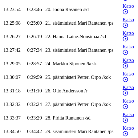
Katso
13.23:54
0:23:46
20
.
Joona
Räsänen
/
sd
Katso
13.25:08
0:25:00
21
.
sisäministeri
Mari
Rantanen
/
ps
Katso
13.26:27
0:26:19
22
.
Hanna
Laine-Nousimaa
/
sd
Katso
13.27:42
0:27:34
23
.
sisäministeri
Mari
Rantanen
/
ps
Katso
13.29:05
0:28:57
24
.
Markku
Siponen
/
kesk
Katso
13.30:07
0:29:59
25
.
pääministeri
Petteri
Orpo
/
kok
Katso
13.31:18
0:31:10
26
.
Otto
Andersson
/
r
Katso
13.32:32
0:32:24
27
.
pääministeri
Petteri
Orpo
/
kok
Katso
13.33:37
0:33:29
28
.
Piritta
Rantanen
/
sd
Katso
13.34:50
0:34:42
29
.
sisäministeri
Mari
Rantanen
/
ps