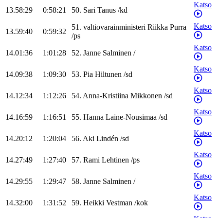
Katso
13.58:29
0:58:21
50
.
Sari
Tanus
/
kd
Katso
51
.
valtiovarainministeri
Riikka
Purra
13.59:40
0:59:32
/
ps
Katso
14.01:36
1:01:28
52
.
Janne
Salminen
/
Katso
14.09:38
1:09:30
53
.
Pia
Hiltunen
/
sd
Katso
14.12:34
1:12:26
54
.
Anna-Kristiina
Mikkonen
/
sd
Katso
14.16:59
1:16:51
55
.
Hanna
Laine-Nousimaa
/
sd
Katso
14.20:12
1:20:04
56
.
Aki
Lindén
/
sd
Katso
14.27:49
1:27:40
57
.
Rami
Lehtinen
/
ps
Katso
14.29:55
1:29:47
58
.
Janne
Salminen
/
Katso
14.32:00
1:31:52
59
.
Heikki
Vestman
/
kok