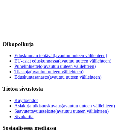
Oikopolkuja
Eduskunnan tehtävät
(avautuu uuteen välilehteen)
EU-asiat eduskunnassa
(avautuu uuteen välilehteen)
Puhelinluettelo
(avautuu uuteen välilehteen)
Tilastoja
(avautuu uuteen välilehteen)
Eduskuntasanasto
(avautuu uuteen välilehteen)
Tietoa sivustosta
Käyttöehdot
Asiakirjajulkisuuskuvaus
(avautuu uuteen välilehteen)
Saavutettavuusseloste
(avautuu uuteen välilehteen)
Sivukartta
Sosiaalisessa mediassa