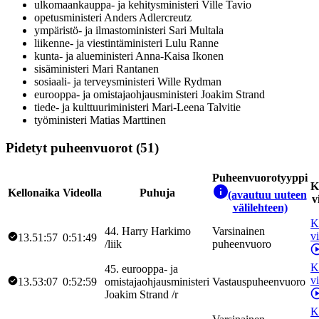
ulkomaankauppa- ja kehitysministeri
Ville
Tavio
opetusministeri
Anders
Adlercreutz
ympäristö- ja ilmastoministeri
Sari
Multala
liikenne- ja viestintäministeri
Lulu
Ranne
kunta- ja alueministeri
Anna-Kaisa
Ikonen
sisäministeri
Mari
Rantanen
sosiaali- ja terveysministeri
Wille
Rydman
eurooppa- ja omistajaohjausministeri
Joakim
Strand
tiede- ja kulttuuriministeri
Mari-Leena
Talvitie
työministeri
Matias
Marttinen
Pidetyt puheenvuorot (51)
Puheenvuorotyyppi
K
Kellonaika
Videolla
Puhuja
(avautuu uuteen
v
välilehteen)
K
44
.
Harry
Harkimo
Varsinainen
v
13.51:57
0:51:49
/
liik
puheenvuoro
K
45
.
eurooppa- ja
v
13.53:07
0:52:59
omistajaohjausministeri
Vastauspuheenvuoro
Joakim
Strand
/
r
K