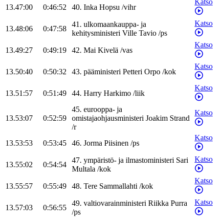
Katso
13.47:00
0:46:52
40
.
Inka
Hopsu
/
vihr
Katso
41
.
ulkomaankauppa- ja
13.48:06
0:47:58
kehitysministeri
Ville
Tavio
/
ps
Katso
13.49:27
0:49:19
42
.
Mai
Kivelä
/
vas
Katso
13.50:40
0:50:32
43
.
pääministeri
Petteri
Orpo
/
kok
Katso
13.51:57
0:51:49
44
.
Harry
Harkimo
/
liik
45
.
eurooppa- ja
Katso
13.53:07
0:52:59
omistajaohjausministeri
Joakim
Strand
/
r
Katso
13.53:53
0:53:45
46
.
Jorma
Piisinen
/
ps
Katso
47
.
ympäristö- ja ilmastoministeri
Sari
13.55:02
0:54:54
Multala
/
kok
Katso
13.55:57
0:55:49
48
.
Tere
Sammallahti
/
kok
Katso
49
.
valtiovarainministeri
Riikka
Purra
13.57:03
0:56:55
/
ps