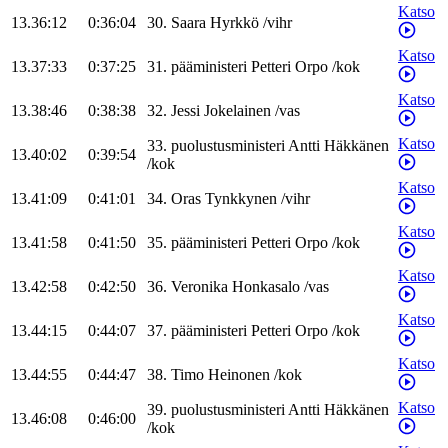
Katso
13.36:12
0:36:04
30
.
Saara
Hyrkkö
/
vihr
Katso
13.37:33
0:37:25
31
.
pääministeri
Petteri
Orpo
/
kok
Katso
13.38:46
0:38:38
32
.
Jessi
Jokelainen
/
vas
Katso
33
.
puolustusministeri
Antti
Häkkänen
13.40:02
0:39:54
/
kok
Katso
13.41:09
0:41:01
34
.
Oras
Tynkkynen
/
vihr
Katso
13.41:58
0:41:50
35
.
pääministeri
Petteri
Orpo
/
kok
Katso
13.42:58
0:42:50
36
.
Veronika
Honkasalo
/
vas
Katso
13.44:15
0:44:07
37
.
pääministeri
Petteri
Orpo
/
kok
Katso
13.44:55
0:44:47
38
.
Timo
Heinonen
/
kok
Katso
39
.
puolustusministeri
Antti
Häkkänen
13.46:08
0:46:00
/
kok