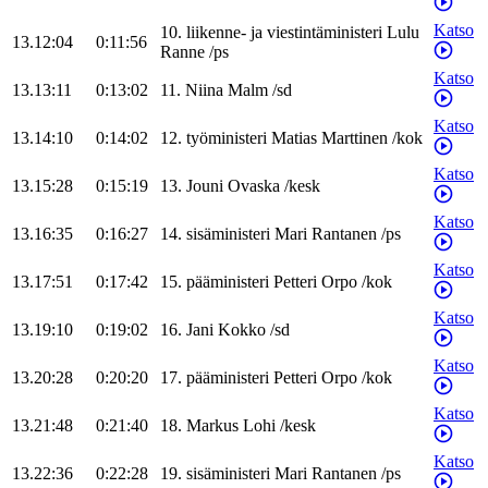
Katso
10
.
liikenne- ja viestintäministeri
Lulu
13.12:04
0:11:56
Ranne
/
ps
Katso
13.13:11
0:13:02
11
.
Niina
Malm
/
sd
Katso
13.14:10
0:14:02
12
.
työministeri
Matias
Marttinen
/
kok
Katso
13.15:28
0:15:19
13
.
Jouni
Ovaska
/
kesk
Katso
13.16:35
0:16:27
14
.
sisäministeri
Mari
Rantanen
/
ps
Katso
13.17:51
0:17:42
15
.
pääministeri
Petteri
Orpo
/
kok
Katso
13.19:10
0:19:02
16
.
Jani
Kokko
/
sd
Katso
13.20:28
0:20:20
17
.
pääministeri
Petteri
Orpo
/
kok
Katso
13.21:48
0:21:40
18
.
Markus
Lohi
/
kesk
Katso
13.22:36
0:22:28
19
.
sisäministeri
Mari
Rantanen
/
ps