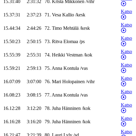
15.31:40
2:31:32
70
.
Krista
Mikkonen
/
vihr
Katso
15.37:31
2:37:23
71
.
Vesa
Kallio
/
kesk
Katso
15.44:34
2:44:26
72
.
Timo
Mehtälä
/
kesk
Katso
15.50:23
2:50:15
73
.
Ritva
Elomaa
/
ps
Katso
15.55:39
2:55:31
74
.
Heikki
Vestman
/
kok
Katso
15.59:21
2:59:13
75
.
Anna
Kontula
/
vas
Katso
16.07:09
3:07:00
76
.
Mari
Holopainen
/
vihr
Katso
16.08:23
3:08:15
77
.
Anna
Kontula
/
vas
Katso
16.12:28
3:12:20
78
.
Juha
Hänninen
/
kok
Katso
16.16:28
3:16:20
79
.
Juha
Hänninen
/
kok
Katso
16.21:47
3:21:39
80
.
Lauri
Lyly
/
sd