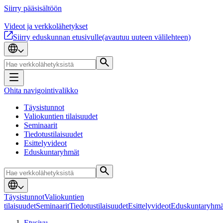
Siirry pääsisältöön
Videot ja verkkolähetykset
Siirry eduskunnan etusivulle
(avautuu uuteen välilehteen)
Ohita navigointivalikko
Täysistunnot
Valiokuntien tilaisuudet
Seminaarit
Tiedotustilaisuudet
Esittelyvideot
Eduskuntaryhmät
Täysistunnot
Valiokuntien
tilaisuudet
Seminaarit
Tiedotustilaisuudet
Esittelyvideot
Eduskuntaryhmä
Etusivu