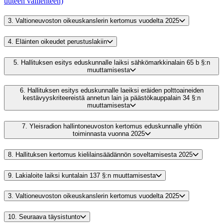
uuteen välilehteen)
3.
Valtioneuvoston oikeuskanslerin kertomus vuodelta 2025
4.
Eläinten oikeudet perustuslakiin
5.
Hallituksen esitys eduskunnalle laiksi sähkömarkkinalain 65 b §:n
muuttamisesta
6.
Hallituksen esitys eduskunnalle laeiksi eräiden polttoaineiden
kestävyyskriteereistä annetun lain ja päästökauppalain 34 §:n
muuttamisesta
7.
Yleisradion hallintoneuvoston kertomus eduskunnalle yhtiön
toiminnasta vuonna 2025
8.
Hallituksen kertomus kielilainsäädännön soveltamisesta 2025
9.
Lakialoite laiksi kuntalain 137 §:n muuttamisesta
3.
Valtioneuvoston oikeuskanslerin kertomus vuodelta 2025
10.
Seuraava täysistunto