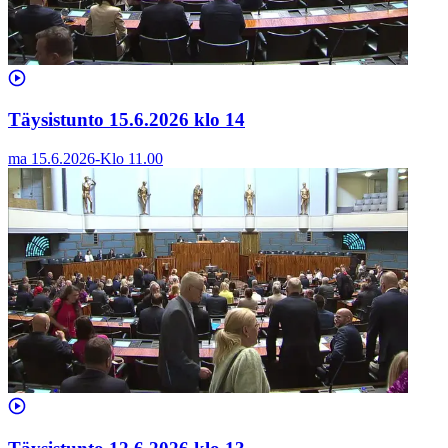
Täysistunto 15.6.2026 klo 14
ma 15.6.2026
-
Klo
11.00