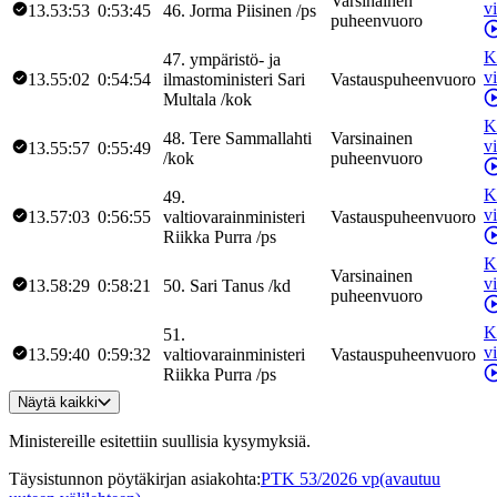
Varsinainen
v
13.53:53
0:53:45
46
.
Jorma
Piisinen
/
ps
puheenvuoro
K
47
.
ympäristö- ja
v
13.55:02
0:54:54
ilmastoministeri
Sari
Vastauspuheenvuoro
Multala
/
kok
K
48
.
Tere
Sammallahti
Varsinainen
v
13.55:57
0:55:49
/
kok
puheenvuoro
K
49
.
v
13.57:03
0:56:55
valtiovarainministeri
Vastauspuheenvuoro
Riikka
Purra
/
ps
K
Varsinainen
v
13.58:29
0:58:21
50
.
Sari
Tanus
/
kd
puheenvuoro
K
51
.
v
13.59:40
0:59:32
valtiovarainministeri
Vastauspuheenvuoro
Riikka
Purra
/
ps
Näytä kaikki
Ministereille esitettiin suullisia kysymyksiä.
Täysistunnon pöytäkirjan asiakohta
:
PTK 53/2026 vp
(avautuu