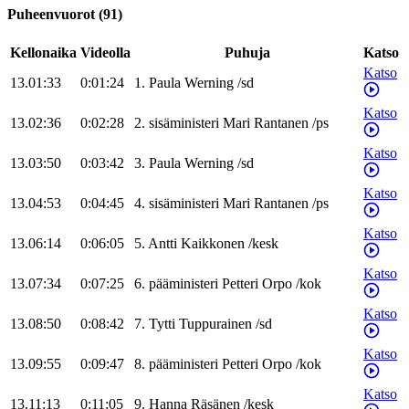
Puheenvuorot
(
91
)
Kellonaika
Videolla
Puhuja
Katso
Katso
13.01:33
0:01:24
1
.
Paula
Werning
/
sd
Katso
13.02:36
0:02:28
2
.
sisäministeri
Mari
Rantanen
/
ps
Katso
13.03:50
0:03:42
3
.
Paula
Werning
/
sd
Katso
13.04:53
0:04:45
4
.
sisäministeri
Mari
Rantanen
/
ps
Katso
13.06:14
0:06:05
5
.
Antti
Kaikkonen
/
kesk
Katso
13.07:34
0:07:25
6
.
pääministeri
Petteri
Orpo
/
kok
Katso
13.08:50
0:08:42
7
.
Tytti
Tuppurainen
/
sd
Katso
13.09:55
0:09:47
8
.
pääministeri
Petteri
Orpo
/
kok
Katso
13.11:13
0:11:05
9
.
Hanna
Räsänen
/
kesk