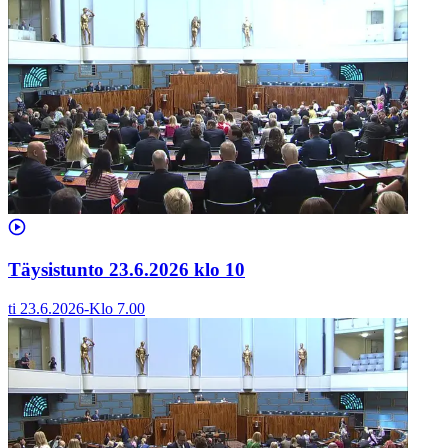
Täysistunto 23.6.2026 klo 10
ti 23.6.2026
-
Klo
7.00