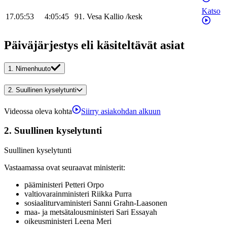
Katso
17.05:53
4:05:45
91
.
Vesa
Kallio
/
kesk
Päiväjärjestys eli käsiteltävät asiat
1.
Nimenhuuto
2.
Suullinen kyselytunti
Videossa oleva kohta
Siirry asiakohdan alkuun
2.
Suullinen kyselytunti
Suullinen kyselytunti
Vastaamassa ovat seuraavat ministerit
:
pääministeri
Petteri
Orpo
valtiovarainministeri
Riikka
Purra
sosiaaliturvaministeri
Sanni
Grahn-Laasonen
maa- ja metsätalousministeri
Sari
Essayah
oikeusministeri
Leena
Meri