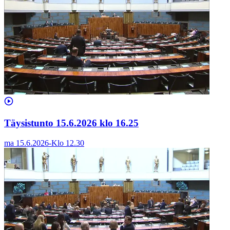
Täysistunto 15.6.2026 klo 16.25
ma 15.6.2026
-
Klo
12.30