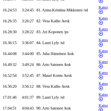
Katso
16.24:53
3:24:45
81
.
Anna-Kristiina
Mikkonen
/
sd
Katso
16.26:35
3:26:27
82
.
Vesa
Kallio
/
kesk
Katso
16.28:30
3:28:22
83
.
Ari
Koponen
/
ps
Katso
16.36:15
3:36:07
84
.
Lauri
Lyly
/
sd
Katso
16.44:08
3:44:00
85
.
Juha
Hänninen
/
kok
Katso
16.49:32
3:49:24
86
.
Arto
Satonen
/
kok
Katso
16.52:54
3:52:45
87
.
Mauri
Kontu
/
kesk
Katso
16.56:20
3:56:12
88
.
Vesa
Kallio
/
kesk
Katso
17.01:46
4:01:37
89
.
Lauri
Lyly
/
sd
Katso
17.04:51
4:04:43
90
.
Arto
Satonen
/
kok