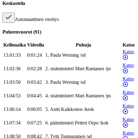
Keskustelu
Automaattinen vieritys
Puheenvuorot
(
91
)
Kellonaika
Videolla
Puhuja
Katso
Katso
13.01:33
0:01:24
1
.
Paula
Werning
/
sd
Katso
13.02:36
0:02:28
2
.
sisäministeri
Mari
Rantanen
/
ps
Katso
13.03:50
0:03:42
3
.
Paula
Werning
/
sd
Katso
13.04:53
0:04:45
4
.
sisäministeri
Mari
Rantanen
/
ps
Katso
13.06:14
0:06:05
5
.
Antti
Kaikkonen
/
kesk
Katso
13.07:34
0:07:25
6
.
pääministeri
Petteri
Orpo
/
kok
Katso
13.08:50
0:08:42
7
.
Tytti
Tuppurainen
/
sd