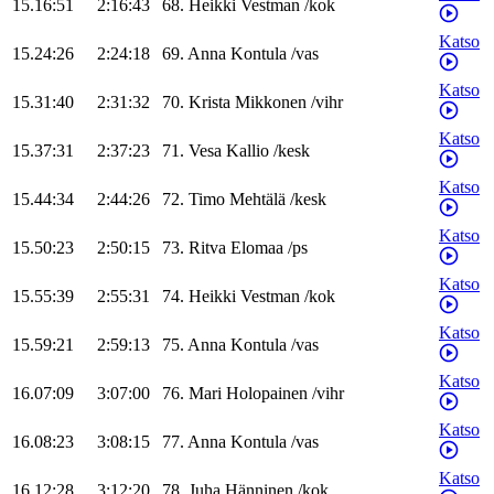
15.16:51
2:16:43
68
.
Heikki
Vestman
/
kok
Katso
15.24:26
2:24:18
69
.
Anna
Kontula
/
vas
Katso
15.31:40
2:31:32
70
.
Krista
Mikkonen
/
vihr
Katso
15.37:31
2:37:23
71
.
Vesa
Kallio
/
kesk
Katso
15.44:34
2:44:26
72
.
Timo
Mehtälä
/
kesk
Katso
15.50:23
2:50:15
73
.
Ritva
Elomaa
/
ps
Katso
15.55:39
2:55:31
74
.
Heikki
Vestman
/
kok
Katso
15.59:21
2:59:13
75
.
Anna
Kontula
/
vas
Katso
16.07:09
3:07:00
76
.
Mari
Holopainen
/
vihr
Katso
16.08:23
3:08:15
77
.
Anna
Kontula
/
vas
Katso
16.12:28
3:12:20
78
.
Juha
Hänninen
/
kok