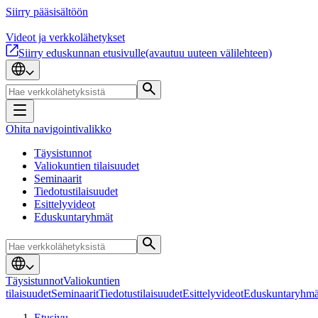
Siirry pääsisältöön
Videot ja verkkolähetykset
Siirry eduskunnan etusivulle
(avautuu uuteen välilehteen)
Ohita navigointivalikko
Täysistunnot
Valiokuntien tilaisuudet
Seminaarit
Tiedotustilaisuudet
Esittelyvideot
Eduskuntaryhmät
Täysistunnot
Valiokuntien
tilaisuudet
Seminaarit
Tiedotustilaisuudet
Esittelyvideot
Eduskuntaryhmä
Etusivu