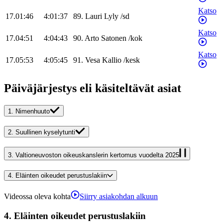
Katso
17.01:46
4:01:37
89
.
Lauri
Lyly
/
sd
Katso
17.04:51
4:04:43
90
.
Arto
Satonen
/
kok
Katso
17.05:53
4:05:45
91
.
Vesa
Kallio
/
kesk
Päiväjärjestys eli käsiteltävät asiat
1.
Nimenhuuto
2.
Suullinen kyselytunti
3.
Valtioneuvoston oikeuskanslerin kertomus vuodelta 2025
4.
Eläinten oikeudet perustuslakiin
Videossa oleva kohta
Siirry asiakohdan alkuun
4.
Eläinten oikeudet perustuslakiin