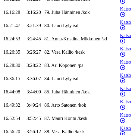
Katso
16.16:28
3:16:20
79
.
Juha
Hänninen
/
kok
Katso
16.21:47
3:21:39
80
.
Lauri
Lyly
/
sd
Katso
16.24:53
3:24:45
81
.
Anna-Kristiina
Mikkonen
/
sd
Katso
16.26:35
3:26:27
82
.
Vesa
Kallio
/
kesk
Katso
16.28:30
3:28:22
83
.
Ari
Koponen
/
ps
Katso
16.36:15
3:36:07
84
.
Lauri
Lyly
/
sd
Katso
16.44:08
3:44:00
85
.
Juha
Hänninen
/
kok
Katso
16.49:32
3:49:24
86
.
Arto
Satonen
/
kok
Katso
16.52:54
3:52:45
87
.
Mauri
Kontu
/
kesk
Katso
16.56:20
3:56:12
88
.
Vesa
Kallio
/
kesk