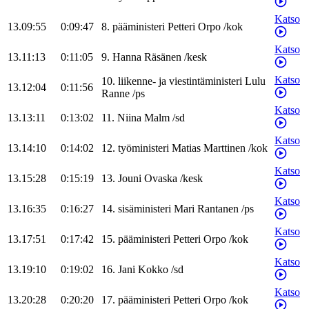
Katso
13.09:55
0:09:47
8
.
pääministeri
Petteri
Orpo
/
kok
Katso
13.11:13
0:11:05
9
.
Hanna
Räsänen
/
kesk
Katso
10
.
liikenne- ja viestintäministeri
Lulu
13.12:04
0:11:56
Ranne
/
ps
Katso
13.13:11
0:13:02
11
.
Niina
Malm
/
sd
Katso
13.14:10
0:14:02
12
.
työministeri
Matias
Marttinen
/
kok
Katso
13.15:28
0:15:19
13
.
Jouni
Ovaska
/
kesk
Katso
13.16:35
0:16:27
14
.
sisäministeri
Mari
Rantanen
/
ps
Katso
13.17:51
0:17:42
15
.
pääministeri
Petteri
Orpo
/
kok
Katso
13.19:10
0:19:02
16
.
Jani
Kokko
/
sd
Katso
13.20:28
0:20:20
17
.
pääministeri
Petteri
Orpo
/
kok