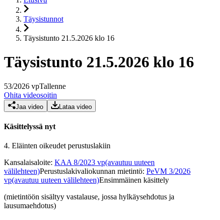
Täysistunnot
Täysistunto 21.5.2026 klo 16
Täysistunto 21.5.2026 klo 16
53
/
2026
vp
Tallenne
Ohita videosoitin
Jaa video
Lataa video
Käsittelyssä nyt
4.
Eläinten oikeudet perustuslakiin
Kansalaisaloite
:
KAA 8/2023 vp
(avautuu uuteen
välilehteen)
Perustuslakivaliokunnan mietintö
:
PeVM 3/2026
vp
(avautuu uuteen välilehteen)
Ensimmäinen käsittely
(mietintöön sisältyy vastalause, jossa hylkäysehdotus ja
lausumaehdotus)