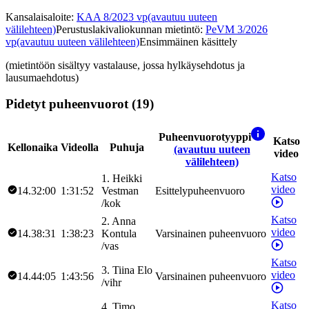
Kansalaisaloite
:
KAA 8/2023 vp
(avautuu uuteen
välilehteen)
Perustuslakivaliokunnan mietintö
:
PeVM 3/2026
vp
(avautuu uuteen välilehteen)
Ensimmäinen käsittely
(mietintöön sisältyy vastalause, jossa hylkäysehdotus ja
lausumaehdotus)
Pidetyt puheenvuorot (19)
Puheenvuorotyyppi
Katso
Kellonaika
Videolla
Puhuja
(avautuu uuteen
video
välilehteen)
Katso
1
.
Heikki
video
14.32:00
1:31:52
Vestman
Esittelypuheenvuoro
/
kok
Katso
2
.
Anna
video
14.38:31
1:38:23
Kontula
Varsinainen puheenvuoro
/
vas
Katso
3
.
Tiina
Elo
video
14.44:05
1:43:56
Varsinainen puheenvuoro
/
vihr
Katso
4
.
Timo