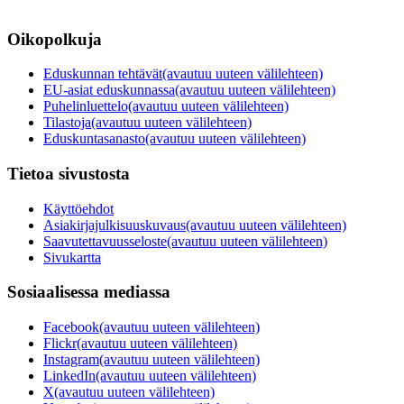
Oikopolkuja
Eduskunnan tehtävät
(avautuu uuteen välilehteen)
EU-asiat eduskunnassa
(avautuu uuteen välilehteen)
Puhelinluettelo
(avautuu uuteen välilehteen)
Tilastoja
(avautuu uuteen välilehteen)
Eduskuntasanasto
(avautuu uuteen välilehteen)
Tietoa sivustosta
Käyttöehdot
Asiakirjajulkisuuskuvaus
(avautuu uuteen välilehteen)
Saavutettavuusseloste
(avautuu uuteen välilehteen)
Sivukartta
Sosiaalisessa mediassa
Facebook
(avautuu uuteen välilehteen)
Flickr
(avautuu uuteen välilehteen)
Instagram
(avautuu uuteen välilehteen)
LinkedIn
(avautuu uuteen välilehteen)
X
(avautuu uuteen välilehteen)