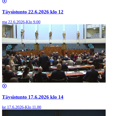
Täysistunto 22.6.2026 klo 12
ma 22.6.2026
-
Klo
9.00
Täysistunto 17.6.2026 klo 14
ke 17.6.2026
-
Klo
11.00