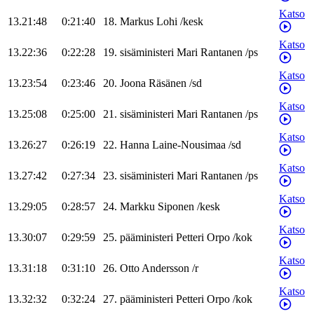
Katso
13.21:48
0:21:40
18
.
Markus
Lohi
/
kesk
Katso
13.22:36
0:22:28
19
.
sisäministeri
Mari
Rantanen
/
ps
Katso
13.23:54
0:23:46
20
.
Joona
Räsänen
/
sd
Katso
13.25:08
0:25:00
21
.
sisäministeri
Mari
Rantanen
/
ps
Katso
13.26:27
0:26:19
22
.
Hanna
Laine-Nousimaa
/
sd
Katso
13.27:42
0:27:34
23
.
sisäministeri
Mari
Rantanen
/
ps
Katso
13.29:05
0:28:57
24
.
Markku
Siponen
/
kesk
Katso
13.30:07
0:29:59
25
.
pääministeri
Petteri
Orpo
/
kok
Katso
13.31:18
0:31:10
26
.
Otto
Andersson
/
r
Katso
13.32:32
0:32:24
27
.
pääministeri
Petteri
Orpo
/
kok