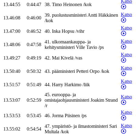
Katso
13.44:55
0:44:47
38
.
Timo
Heinonen
/
kok
Katso
39
.
puolustusministeri
Antti
Häkkänen
13.46:08
0:46:00
/
kok
Katso
13.47:00
0:46:52
40
.
Inka
Hopsu
/
vihr
Katso
41
.
ulkomaankauppa- ja
13.48:06
0:47:58
kehitysministeri
Ville
Tavio
/
ps
Katso
13.49:27
0:49:19
42
.
Mai
Kivelä
/
vas
Katso
13.50:40
0:50:32
43
.
pääministeri
Petteri
Orpo
/
kok
Katso
13.51:57
0:51:49
44
.
Harry
Harkimo
/
liik
45
.
eurooppa- ja
Katso
13.53:07
0:52:59
omistajaohjausministeri
Joakim
Strand
/
r
Katso
13.53:53
0:53:45
46
.
Jorma
Piisinen
/
ps
Katso
47
.
ympäristö- ja ilmastoministeri
Sari
13.55:02
0:54:54
Multala
/
kok