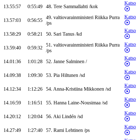
Katso
13.55:57
0:55:49
48
.
Tere
Sammallahti
/
kok
Katso
49
.
valtiovarainministeri
Riikka
Purra
13.57:03
0:56:55
/
ps
Katso
13.58:29
0:58:21
50
.
Sari
Tanus
/
kd
Katso
51
.
valtiovarainministeri
Riikka
Purra
13.59:40
0:59:32
/
ps
Katso
14.01:36
1:01:28
52
.
Janne
Salminen
/
Katso
14.09:38
1:09:30
53
.
Pia
Hiltunen
/
sd
Katso
14.12:34
1:12:26
54
.
Anna-Kristiina
Mikkonen
/
sd
Katso
14.16:59
1:16:51
55
.
Hanna
Laine-Nousimaa
/
sd
Katso
14.20:12
1:20:04
56
.
Aki
Lindén
/
sd
Katso
14.27:49
1:27:40
57
.
Rami
Lehtinen
/
ps