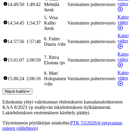
video
14.49:50
1:49:42
Mehtälä
Varsinainen puheenvuoro
/
kesk
Katso
5
.
Vesa
video
14.54:45
1:54:37
Kallio
Varsinainen puheenvuoro
/
kesk
Katso
6
.
Fatim
video
14.57:56
1:57:48
Varsinainen puheenvuoro
Diarra
/
vihr
Katso
7
.
Ritva
video
15.01:07
2:00:59
Varsinainen puheenvuoro
Elomaa
/
ps
Katso
8
.
Mari
video
15.06:24
2:06:16
Holopainen
Varsinainen puheenvuoro
/
vihr
Näytä kaikki
Eduskunta yhtyi valiokunnan ehdotukseen kansalaisaloitteeseen
KAA 8/2023 vp sisältyvän lakiehdotuksen hylkäämisestä.
Lakiehdotuksen ensimmäinen käsittely päättyi.
Täysistunnon pöytäkirjan asiakohta
:
PTK 53/2026/4 vp
(avautuu
uuteen välilehteen)