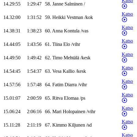
Katso
14.29:55
1:29:47
58
.
Janne
Salminen
/
Katso
14.32:00
1:31:52
59
.
Heikki
Vestman
/
kok
Katso
14.38:31
1:38:23
60
.
Anna
Kontula
/
vas
Katso
14.44:05
1:43:56
61
.
Tiina
Elo
/
vihr
Katso
14.49:50
1:49:42
62
.
Timo
Mehtälä
/
kesk
Katso
14.54:45
1:54:37
63
.
Vesa
Kallio
/
kesk
Katso
14.57:56
1:57:48
64
.
Fatim
Diarra
/
vihr
Katso
15.01:07
2:00:59
65
.
Ritva
Elomaa
/
ps
Katso
15.06:24
2:06:16
66
.
Mari
Holopainen
/
vihr
Katso
15.11:28
2:11:19
67
.
Kimmo
Kiljunen
/
sd
Katso