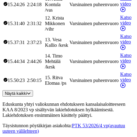
video
15.24:26
2:24:18
Kontula
Varsinainen puheenvuoro
/
vas
Katso
12
.
Krista
video
15.31:40
2:31:32
Mikkonen
Varsinainen puheenvuoro
/
vihr
Katso
13
.
Vesa
video
15.37:31
2:37:23
Varsinainen puheenvuoro
Kallio
/
kesk
Katso
14
.
Timo
video
15.44:34
2:44:26
Mehtälä
Varsinainen puheenvuoro
/
kesk
Katso
15
.
Ritva
video
15.50:23
2:50:15
Varsinainen puheenvuoro
Elomaa
/
ps
Näytä kaikki
Eduskunta yhtyi valiokunnan ehdotukseen kansalaisaloitteeseen
KAA 8/2023 vp sisältyvän lakiehdotuksen hylkäämisestä.
Lakiehdotuksen ensimmäinen käsittely päättyi.
Täysistunnon pöytäkirjan asiakohta
:
PTK 53/2026/4 vp
(avautuu
uuteen välilehteen)