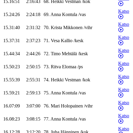
15.16:51
2:16:43
68
.
Heikki
Vestman
/
kok
Katso
15.24:26
2:24:18
69
.
Anna
Kontula
/
vas
Katso
15.31:40
2:31:32
70
.
Krista
Mikkonen
/
vihr
Katso
15.37:31
2:37:23
71
.
Vesa
Kallio
/
kesk
Katso
15.44:34
2:44:26
72
.
Timo
Mehtälä
/
kesk
Katso
15.50:23
2:50:15
73
.
Ritva
Elomaa
/
ps
Katso
15.55:39
2:55:31
74
.
Heikki
Vestman
/
kok
Katso
15.59:21
2:59:13
75
.
Anna
Kontula
/
vas
Katso
16.07:09
3:07:00
76
.
Mari
Holopainen
/
vihr
Katso
16.08:23
3:08:15
77
.
Anna
Kontula
/
vas
Katso
16.12:28
3:12:20
78
.
Juha
Hänninen
/
kok