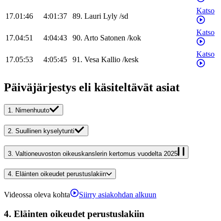
Katso
17.01:46
4:01:37
89
.
Lauri
Lyly
/
sd
Katso
17.04:51
4:04:43
90
.
Arto
Satonen
/
kok
Katso
17.05:53
4:05:45
91
.
Vesa
Kallio
/
kesk
Päiväjärjestys eli käsiteltävät asiat
1.
Nimenhuuto
2.
Suullinen kyselytunti
3.
Valtioneuvoston oikeuskanslerin kertomus vuodelta 2025
4.
Eläinten oikeudet perustuslakiin
Videossa oleva kohta
Siirry asiakohdan alkuun
4.
Eläinten oikeudet perustuslakiin