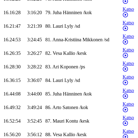
Katso
16.16:28
3:16:20
79
.
Juha
Hänninen
/
kok
Katso
16.21:47
3:21:39
80
.
Lauri
Lyly
/
sd
Katso
16.24:53
3:24:45
81
.
Anna-Kristiina
Mikkonen
/
sd
Katso
16.26:35
3:26:27
82
.
Vesa
Kallio
/
kesk
Katso
16.28:30
3:28:22
83
.
Ari
Koponen
/
ps
Katso
16.36:15
3:36:07
84
.
Lauri
Lyly
/
sd
Katso
16.44:08
3:44:00
85
.
Juha
Hänninen
/
kok
Katso
16.49:32
3:49:24
86
.
Arto
Satonen
/
kok
Katso
16.52:54
3:52:45
87
.
Mauri
Kontu
/
kesk
Katso
16.56:20
3:56:12
88
.
Vesa
Kallio
/
kesk