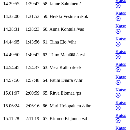
Katso
14.29:55
1:29:47
58
.
Janne
Salminen
/
Katso
14.32:00
1:31:52
59
.
Heikki
Vestman
/
kok
Katso
14.38:31
1:38:23
60
.
Anna
Kontula
/
vas
Katso
14.44:05
1:43:56
61
.
Tiina
Elo
/
vihr
Katso
14.49:50
1:49:42
62
.
Timo
Mehtälä
/
kesk
Katso
14.54:45
1:54:37
63
.
Vesa
Kallio
/
kesk
Katso
14.57:56
1:57:48
64
.
Fatim
Diarra
/
vihr
Katso
15.01:07
2:00:59
65
.
Ritva
Elomaa
/
ps
Katso
15.06:24
2:06:16
66
.
Mari
Holopainen
/
vihr
Katso
15.11:28
2:11:19
67
.
Kimmo
Kiljunen
/
sd
Katso