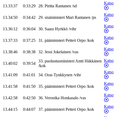
Katso
13.33:37
0:33:29
28
.
Piritta
Rantanen
/
sd
Katso
13.34:50
0:34:42
29
.
sisäministeri
Mari
Rantanen
/
ps
Katso
13.36:12
0:36:04
30
.
Saara
Hyrkkö
/
vihr
Katso
13.37:33
0:37:25
31
.
pääministeri
Petteri
Orpo
/
kok
Katso
13.38:46
0:38:38
32
.
Jessi
Jokelainen
/
vas
Katso
33
.
puolustusministeri
Antti
Häkkänen
13.40:02
0:39:54
/
kok
Katso
13.41:09
0:41:01
34
.
Oras
Tynkkynen
/
vihr
Katso
13.41:58
0:41:50
35
.
pääministeri
Petteri
Orpo
/
kok
Katso
13.42:58
0:42:50
36
.
Veronika
Honkasalo
/
vas
Katso
13.44:15
0:44:07
37
.
pääministeri
Petteri
Orpo
/
kok