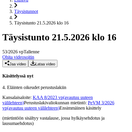
Täysistunnot
Täysistunto 21.5.2026 klo 16
Täysistunto 21.5.2026 klo 16
53
/
2026
vp
Tallenne
Ohita videosoitin
Jaa video
Lataa video
Käsittelyssä nyt
4.
Eläinten oikeudet perustuslakiin
Kansalaisaloite
:
KAA 8/2023 vp
(avautuu uuteen
välilehteen)
Perustuslakivaliokunnan mietintö
:
PeVM 3/2026
vp
(avautuu uuteen välilehteen)
Ensimmäinen käsittely
(mietintöön sisältyy vastalause, jossa hylkäysehdotus ja
lausumaehdotus)