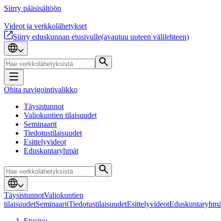
Siirry pääsisältöön
Videot ja verkkolähetykset
Siirry eduskunnan etusivulle
(avautuu uuteen välilehteen)
Ohita navigointivalikko
Täysistunnot
Valiokuntien tilaisuudet
Seminaarit
Tiedotustilaisuudet
Esittelyvideot
Eduskuntaryhmät
Täysistunnot
Valiokuntien
tilaisuudet
Seminaarit
Tiedotustilaisuudet
Esittelyvideot
Eduskuntaryhmä
Etusivu