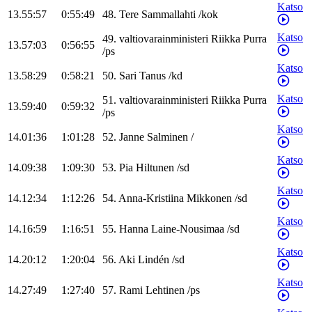
Katso
13.55:57
0:55:49
48
.
Tere
Sammallahti
/
kok
Katso
49
.
valtiovarainministeri
Riikka
Purra
13.57:03
0:56:55
/
ps
Katso
13.58:29
0:58:21
50
.
Sari
Tanus
/
kd
Katso
51
.
valtiovarainministeri
Riikka
Purra
13.59:40
0:59:32
/
ps
Katso
14.01:36
1:01:28
52
.
Janne
Salminen
/
Katso
14.09:38
1:09:30
53
.
Pia
Hiltunen
/
sd
Katso
14.12:34
1:12:26
54
.
Anna-Kristiina
Mikkonen
/
sd
Katso
14.16:59
1:16:51
55
.
Hanna
Laine-Nousimaa
/
sd
Katso
14.20:12
1:20:04
56
.
Aki
Lindén
/
sd
Katso
14.27:49
1:27:40
57
.
Rami
Lehtinen
/
ps