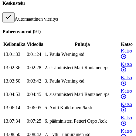
Keskustelu
Automaattinen vieritys
Puheenvuorot
(
91
)
Kellonaika
Videolla
Puhuja
Katso
Katso
13.01:33
0:01:24
1
.
Paula
Werning
/
sd
Katso
13.02:36
0:02:28
2
.
sisäministeri
Mari
Rantanen
/
ps
Katso
13.03:50
0:03:42
3
.
Paula
Werning
/
sd
Katso
13.04:53
0:04:45
4
.
sisäministeri
Mari
Rantanen
/
ps
Katso
13.06:14
0:06:05
5
.
Antti
Kaikkonen
/
kesk
Katso
13.07:34
0:07:25
6
.
pääministeri
Petteri
Orpo
/
kok
Katso
13.08:50
0:08:42
7
.
Tytti
Tuppurainen
/
sd