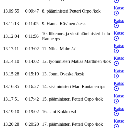
Katso
13.09:55
0:09:47
8
.
pääministeri
Petteri
Orpo
/
kok
Katso
13.11:13
0:11:05
9
.
Hanna
Räsänen
/
kesk
Katso
10
.
liikenne- ja viestintäministeri
Lulu
13.12:04
0:11:56
Ranne
/
ps
Katso
13.13:11
0:13:02
11
.
Niina
Malm
/
sd
Katso
13.14:10
0:14:02
12
.
työministeri
Matias
Marttinen
/
kok
Katso
13.15:28
0:15:19
13
.
Jouni
Ovaska
/
kesk
Katso
13.16:35
0:16:27
14
.
sisäministeri
Mari
Rantanen
/
ps
Katso
13.17:51
0:17:42
15
.
pääministeri
Petteri
Orpo
/
kok
Katso
13.19:10
0:19:02
16
.
Jani
Kokko
/
sd
Katso
13.20:28
0:20:20
17
.
pääministeri
Petteri
Orpo
/
kok