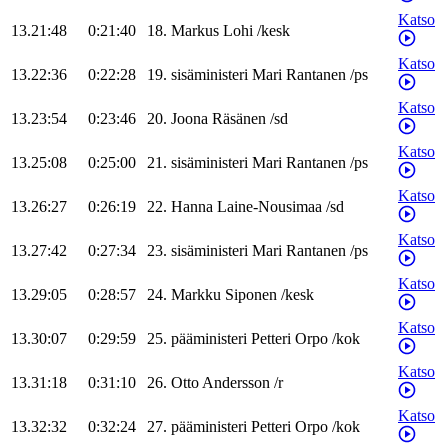
Katso
13.21:48
0:21:40
18
.
Markus
Lohi
/
kesk
Katso
13.22:36
0:22:28
19
.
sisäministeri
Mari
Rantanen
/
ps
Katso
13.23:54
0:23:46
20
.
Joona
Räsänen
/
sd
Katso
13.25:08
0:25:00
21
.
sisäministeri
Mari
Rantanen
/
ps
Katso
13.26:27
0:26:19
22
.
Hanna
Laine-Nousimaa
/
sd
Katso
13.27:42
0:27:34
23
.
sisäministeri
Mari
Rantanen
/
ps
Katso
13.29:05
0:28:57
24
.
Markku
Siponen
/
kesk
Katso
13.30:07
0:29:59
25
.
pääministeri
Petteri
Orpo
/
kok
Katso
13.31:18
0:31:10
26
.
Otto
Andersson
/
r
Katso
13.32:32
0:32:24
27
.
pääministeri
Petteri
Orpo
/
kok