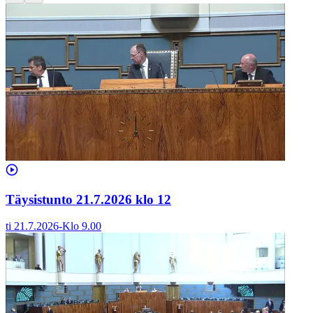
Täysistunto 21.7.2026 klo 12
ti 21.7.2026
-
Klo
9.00