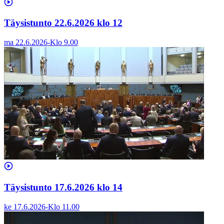
Täysistunto 22.6.2026 klo 12
ma 22.6.2026
-
Klo
9.00
Täysistunto 17.6.2026 klo 14
ke 17.6.2026
-
Klo
11.00