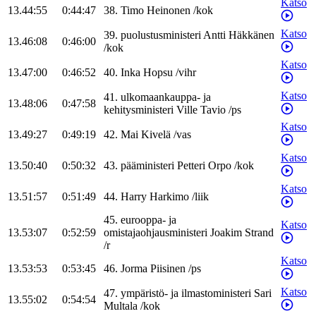
Katso
13.44:55
0:44:47
38
.
Timo
Heinonen
/
kok
Katso
39
.
puolustusministeri
Antti
Häkkänen
13.46:08
0:46:00
/
kok
Katso
13.47:00
0:46:52
40
.
Inka
Hopsu
/
vihr
Katso
41
.
ulkomaankauppa- ja
13.48:06
0:47:58
kehitysministeri
Ville
Tavio
/
ps
Katso
13.49:27
0:49:19
42
.
Mai
Kivelä
/
vas
Katso
13.50:40
0:50:32
43
.
pääministeri
Petteri
Orpo
/
kok
Katso
13.51:57
0:51:49
44
.
Harry
Harkimo
/
liik
45
.
eurooppa- ja
Katso
13.53:07
0:52:59
omistajaohjausministeri
Joakim
Strand
/
r
Katso
13.53:53
0:53:45
46
.
Jorma
Piisinen
/
ps
Katso
47
.
ympäristö- ja ilmastoministeri
Sari
13.55:02
0:54:54
Multala
/
kok