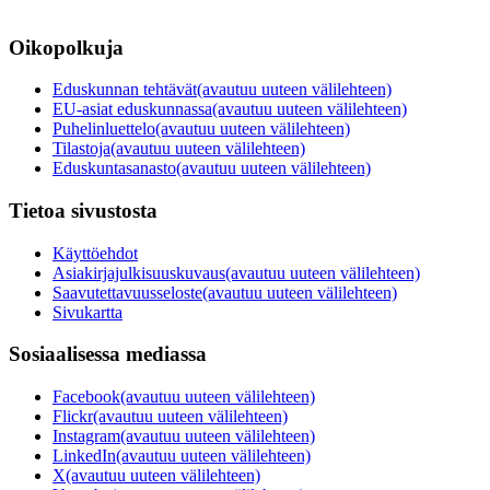
Oikopolkuja
Eduskunnan tehtävät
(avautuu uuteen välilehteen)
EU-asiat eduskunnassa
(avautuu uuteen välilehteen)
Puhelinluettelo
(avautuu uuteen välilehteen)
Tilastoja
(avautuu uuteen välilehteen)
Eduskuntasanasto
(avautuu uuteen välilehteen)
Tietoa sivustosta
Käyttöehdot
Asiakirjajulkisuuskuvaus
(avautuu uuteen välilehteen)
Saavutettavuusseloste
(avautuu uuteen välilehteen)
Sivukartta
Sosiaalisessa mediassa
Facebook
(avautuu uuteen välilehteen)
Flickr
(avautuu uuteen välilehteen)
Instagram
(avautuu uuteen välilehteen)
LinkedIn
(avautuu uuteen välilehteen)
X
(avautuu uuteen välilehteen)