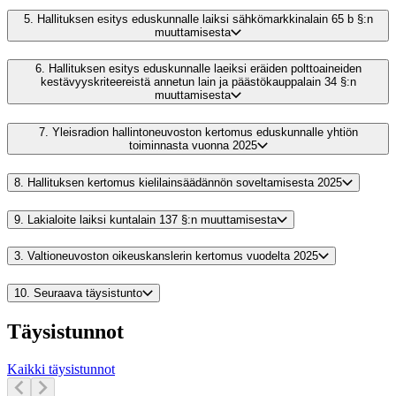
5.
Hallituksen esitys eduskunnalle laiksi sähkömarkkinalain 65 b §:n
muuttamisesta
6.
Hallituksen esitys eduskunnalle laeiksi eräiden polttoaineiden
kestävyyskriteereistä annetun lain ja päästökauppalain 34 §:n
muuttamisesta
7.
Yleisradion hallintoneuvoston kertomus eduskunnalle yhtiön
toiminnasta vuonna 2025
8.
Hallituksen kertomus kielilainsäädännön soveltamisesta 2025
9.
Lakialoite laiksi kuntalain 137 §:n muuttamisesta
3.
Valtioneuvoston oikeuskanslerin kertomus vuodelta 2025
10.
Seuraava täysistunto
Täysistunnot
Kaikki täysistunnot