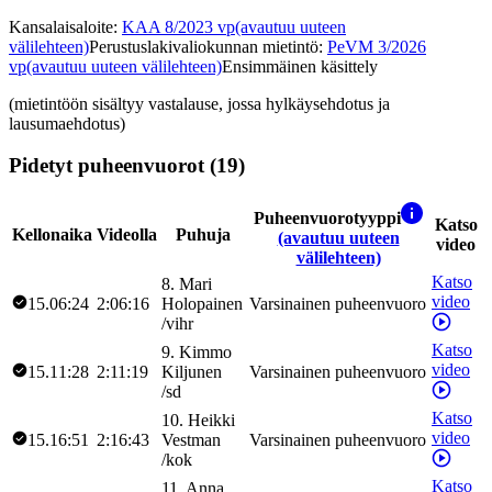
Kansalaisaloite
:
KAA 8/2023 vp
(avautuu uuteen
välilehteen)
Perustuslakivaliokunnan mietintö
:
PeVM 3/2026
vp
(avautuu uuteen välilehteen)
Ensimmäinen käsittely
(mietintöön sisältyy vastalause, jossa hylkäysehdotus ja
lausumaehdotus)
Pidetyt puheenvuorot (19)
Puheenvuorotyyppi
Katso
Kellonaika
Videolla
Puhuja
(avautuu uuteen
video
välilehteen)
Katso
8
.
Mari
video
15.06:24
2:06:16
Holopainen
Varsinainen puheenvuoro
/
vihr
Katso
9
.
Kimmo
video
15.11:28
2:11:19
Kiljunen
Varsinainen puheenvuoro
/
sd
Katso
10
.
Heikki
video
15.16:51
2:16:43
Vestman
Varsinainen puheenvuoro
/
kok
Katso
11
.
Anna