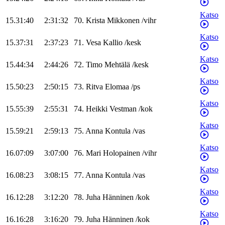
Katso
15.31:40
2:31:32
70
.
Krista
Mikkonen
/
vihr
Katso
15.37:31
2:37:23
71
.
Vesa
Kallio
/
kesk
Katso
15.44:34
2:44:26
72
.
Timo
Mehtälä
/
kesk
Katso
15.50:23
2:50:15
73
.
Ritva
Elomaa
/
ps
Katso
15.55:39
2:55:31
74
.
Heikki
Vestman
/
kok
Katso
15.59:21
2:59:13
75
.
Anna
Kontula
/
vas
Katso
16.07:09
3:07:00
76
.
Mari
Holopainen
/
vihr
Katso
16.08:23
3:08:15
77
.
Anna
Kontula
/
vas
Katso
16.12:28
3:12:20
78
.
Juha
Hänninen
/
kok
Katso
16.16:28
3:16:20
79
.
Juha
Hänninen
/
kok