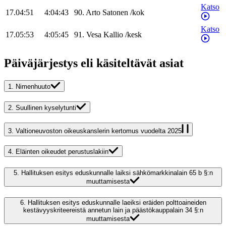
Katso
17.04:51
4:04:43
90
.
Arto
Satonen
/
kok
Katso
17.05:53
4:05:45
91
.
Vesa
Kallio
/
kesk
Päiväjärjestys eli käsiteltävät asiat
1.
Nimenhuuto
2.
Suullinen kyselytunti
3.
Valtioneuvoston oikeuskanslerin kertomus vuodelta 2025
4.
Eläinten oikeudet perustuslakiin
5.
Hallituksen esitys eduskunnalle laiksi sähkömarkkinalain 65 b §:n
muuttamisesta
6.
Hallituksen esitys eduskunnalle laeiksi eräiden polttoaineiden
kestävyyskriteereistä annetun lain ja päästökauppalain 34 §:n
muuttamisesta