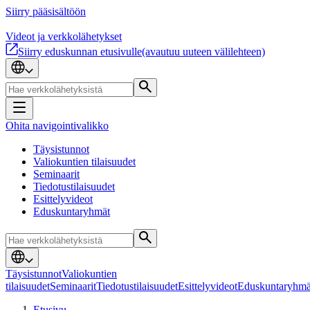
Siirry pääsisältöön
Videot ja verkkolähetykset
Siirry eduskunnan etusivulle
(avautuu uuteen välilehteen)
Ohita navigointivalikko
Täysistunnot
Valiokuntien tilaisuudet
Seminaarit
Tiedotustilaisuudet
Esittelyvideot
Eduskuntaryhmät
Täysistunnot
Valiokuntien
tilaisuudet
Seminaarit
Tiedotustilaisuudet
Esittelyvideot
Eduskuntaryhmä
Etusivu