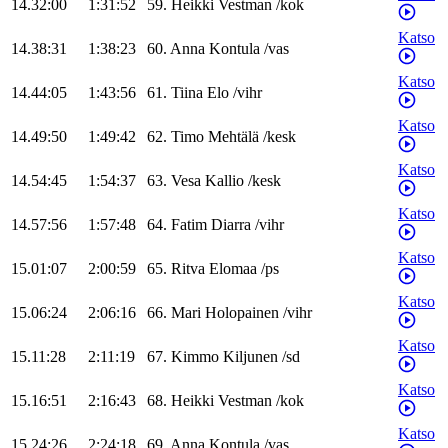
14.32:00
1:31:52
59
.
Heikki
Vestman
/
kok
Katso
14.38:31
1:38:23
60
.
Anna
Kontula
/
vas
Katso
14.44:05
1:43:56
61
.
Tiina
Elo
/
vihr
Katso
14.49:50
1:49:42
62
.
Timo
Mehtälä
/
kesk
Katso
14.54:45
1:54:37
63
.
Vesa
Kallio
/
kesk
Katso
14.57:56
1:57:48
64
.
Fatim
Diarra
/
vihr
Katso
15.01:07
2:00:59
65
.
Ritva
Elomaa
/
ps
Katso
15.06:24
2:06:16
66
.
Mari
Holopainen
/
vihr
Katso
15.11:28
2:11:19
67
.
Kimmo
Kiljunen
/
sd
Katso
15.16:51
2:16:43
68
.
Heikki
Vestman
/
kok
Katso
15.24:26
2:24:18
69
.
Anna
Kontula
/
vas