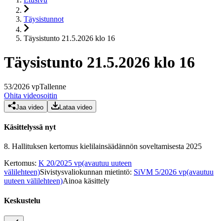
Täysistunnot
Täysistunto 21.5.2026 klo 16
Täysistunto 21.5.2026 klo 16
53
/
2026
vp
Tallenne
Ohita videosoitin
Jaa video
Lataa video
Käsittelyssä nyt
8.
Hallituksen kertomus kielilainsäädännön soveltamisesta 2025
Kertomus
:
K 20/2025 vp
(avautuu uuteen
välilehteen)
Sivistysvaliokunnan mietintö
:
SiVM 5/2026 vp
(avautuu
uuteen välilehteen)
Ainoa käsittely
Keskustelu