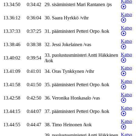
Katso
13.34:50
0:34:42
29
.
sisäministeri
Mari
Rantanen
/
ps
Katso
13.36:12
0:36:04
30
.
Saara
Hyrkkö
/
vihr
Katso
13.37:33
0:37:25
31
.
pääministeri
Petteri
Orpo
/
kok
Katso
13.38:46
0:38:38
32
.
Jessi
Jokelainen
/
vas
Katso
33
.
puolustusministeri
Antti
Häkkänen
13.40:02
0:39:54
/
kok
Katso
13.41:09
0:41:01
34
.
Oras
Tynkkynen
/
vihr
Katso
13.41:58
0:41:50
35
.
pääministeri
Petteri
Orpo
/
kok
Katso
13.42:58
0:42:50
36
.
Veronika
Honkasalo
/
vas
Katso
13.44:15
0:44:07
37
.
pääministeri
Petteri
Orpo
/
kok
Katso
13.44:55
0:44:47
38
.
Timo
Heinonen
/
kok
Katso
39
.
puolustusministeri
Antti
Häkkänen