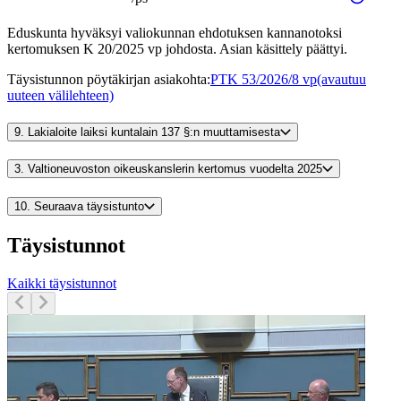
Eduskunta hyväksyi valiokunnan ehdotuksen kannanotoksi
kertomuksen K 20/2025 vp johdosta. Asian käsittely päättyi.
Täysistunnon pöytäkirjan asiakohta
:
PTK 53/2026/8 vp
(avautuu
uuteen välilehteen)
9.
Lakialoite laiksi kuntalain 137 §:n muuttamisesta
3.
Valtioneuvoston oikeuskanslerin kertomus vuodelta 2025
10.
Seuraava täysistunto
Täysistunnot
Kaikki täysistunnot