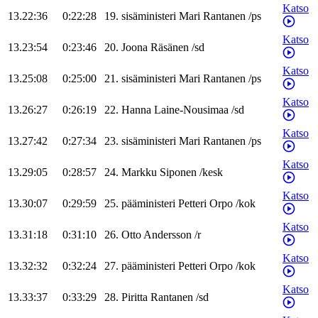
Katso
13.22:36
0:22:28
19
.
sisäministeri
Mari
Rantanen
/
ps
Katso
13.23:54
0:23:46
20
.
Joona
Räsänen
/
sd
Katso
13.25:08
0:25:00
21
.
sisäministeri
Mari
Rantanen
/
ps
Katso
13.26:27
0:26:19
22
.
Hanna
Laine-Nousimaa
/
sd
Katso
13.27:42
0:27:34
23
.
sisäministeri
Mari
Rantanen
/
ps
Katso
13.29:05
0:28:57
24
.
Markku
Siponen
/
kesk
Katso
13.30:07
0:29:59
25
.
pääministeri
Petteri
Orpo
/
kok
Katso
13.31:18
0:31:10
26
.
Otto
Andersson
/
r
Katso
13.32:32
0:32:24
27
.
pääministeri
Petteri
Orpo
/
kok
Katso
13.33:37
0:33:29
28
.
Piritta
Rantanen
/
sd