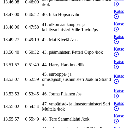
13.46:08
0:46:00
/
kok
Katso
13.47:00
0:46:52
40
.
Inka
Hopsu
/
vihr
Katso
41
.
ulkomaankauppa- ja
13.48:06
0:47:58
kehitysministeri
Ville
Tavio
/
ps
Katso
13.49:27
0:49:19
42
.
Mai
Kivelä
/
vas
Katso
13.50:40
0:50:32
43
.
pääministeri
Petteri
Orpo
/
kok
Katso
13.51:57
0:51:49
44
.
Harry
Harkimo
/
liik
45
.
eurooppa- ja
Katso
13.53:07
0:52:59
omistajaohjausministeri
Joakim
Strand
/
r
Katso
13.53:53
0:53:45
46
.
Jorma
Piisinen
/
ps
Katso
47
.
ympäristö- ja ilmastoministeri
Sari
13.55:02
0:54:54
Multala
/
kok
Katso
13.55:57
0:55:49
48
.
Tere
Sammallahti
/
kok