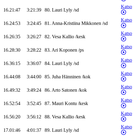
Katso
16.21:47
3:21:39
80
.
Lauri
Lyly
/
sd
Katso
16.24:53
3:24:45
81
.
Anna-Kristiina
Mikkonen
/
sd
Katso
16.26:35
3:26:27
82
.
Vesa
Kallio
/
kesk
Katso
16.28:30
3:28:22
83
.
Ari
Koponen
/
ps
Katso
16.36:15
3:36:07
84
.
Lauri
Lyly
/
sd
Katso
16.44:08
3:44:00
85
.
Juha
Hänninen
/
kok
Katso
16.49:32
3:49:24
86
.
Arto
Satonen
/
kok
Katso
16.52:54
3:52:45
87
.
Mauri
Kontu
/
kesk
Katso
16.56:20
3:56:12
88
.
Vesa
Kallio
/
kesk
Katso
17.01:46
4:01:37
89
.
Lauri
Lyly
/
sd