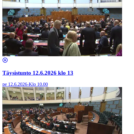
Täysistunto 12.6.2026 klo 13
pe 12.6.2026
-
Klo
10.00