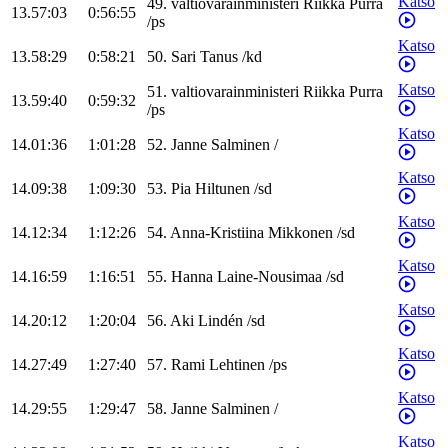
Katso
49
.
valtiovarainministeri
Riikka
Purra
13.57:03
0:56:55
/
ps
Katso
13.58:29
0:58:21
50
.
Sari
Tanus
/
kd
Katso
51
.
valtiovarainministeri
Riikka
Purra
13.59:40
0:59:32
/
ps
Katso
14.01:36
1:01:28
52
.
Janne
Salminen
/
Katso
14.09:38
1:09:30
53
.
Pia
Hiltunen
/
sd
Katso
14.12:34
1:12:26
54
.
Anna-Kristiina
Mikkonen
/
sd
Katso
14.16:59
1:16:51
55
.
Hanna
Laine-Nousimaa
/
sd
Katso
14.20:12
1:20:04
56
.
Aki
Lindén
/
sd
Katso
14.27:49
1:27:40
57
.
Rami
Lehtinen
/
ps
Katso
14.29:55
1:29:47
58
.
Janne
Salminen
/
Katso