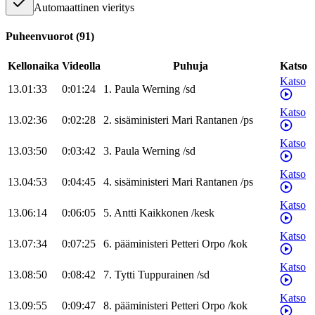
Automaattinen vieritys
Puheenvuorot
(
91
)
Kellonaika
Videolla
Puhuja
Katso
Katso
13.01:33
0:01:24
1
.
Paula
Werning
/
sd
Katso
13.02:36
0:02:28
2
.
sisäministeri
Mari
Rantanen
/
ps
Katso
13.03:50
0:03:42
3
.
Paula
Werning
/
sd
Katso
13.04:53
0:04:45
4
.
sisäministeri
Mari
Rantanen
/
ps
Katso
13.06:14
0:06:05
5
.
Antti
Kaikkonen
/
kesk
Katso
13.07:34
0:07:25
6
.
pääministeri
Petteri
Orpo
/
kok
Katso
13.08:50
0:08:42
7
.
Tytti
Tuppurainen
/
sd
Katso
13.09:55
0:09:47
8
.
pääministeri
Petteri
Orpo
/
kok