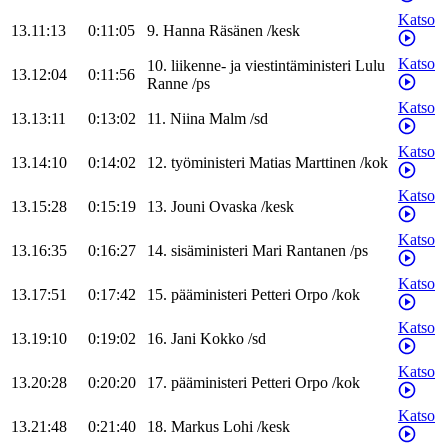
Katso
13.11:13
0:11:05
9
.
Hanna
Räsänen
/
kesk
Katso
10
.
liikenne- ja viestintäministeri
Lulu
13.12:04
0:11:56
Ranne
/
ps
Katso
13.13:11
0:13:02
11
.
Niina
Malm
/
sd
Katso
13.14:10
0:14:02
12
.
työministeri
Matias
Marttinen
/
kok
Katso
13.15:28
0:15:19
13
.
Jouni
Ovaska
/
kesk
Katso
13.16:35
0:16:27
14
.
sisäministeri
Mari
Rantanen
/
ps
Katso
13.17:51
0:17:42
15
.
pääministeri
Petteri
Orpo
/
kok
Katso
13.19:10
0:19:02
16
.
Jani
Kokko
/
sd
Katso
13.20:28
0:20:20
17
.
pääministeri
Petteri
Orpo
/
kok
Katso
13.21:48
0:21:40
18
.
Markus
Lohi
/
kesk