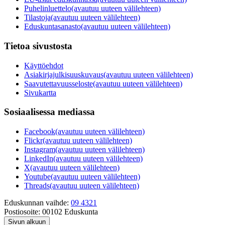
Puhelinluettelo
(avautuu uuteen välilehteen)
Tilastoja
(avautuu uuteen välilehteen)
Eduskuntasanasto
(avautuu uuteen välilehteen)
Tietoa sivustosta
Käyttöehdot
Asiakirjajulkisuuskuvaus
(avautuu uuteen välilehteen)
Saavutettavuusseloste
(avautuu uuteen välilehteen)
Sivukartta
Sosiaalisessa mediassa
Facebook
(avautuu uuteen välilehteen)
Flickr
(avautuu uuteen välilehteen)
Instagram
(avautuu uuteen välilehteen)
LinkedIn
(avautuu uuteen välilehteen)
X
(avautuu uuteen välilehteen)
Youtube
(avautuu uuteen välilehteen)
Threads
(avautuu uuteen välilehteen)
Eduskunnan vaihde:
09 4321
Postiosoite:
00102 Eduskunta
Sivun alkuun