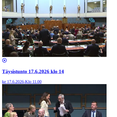
Täysistunto 17.6.2026 klo 14
ke 17.6.2026
-
Klo
11.00