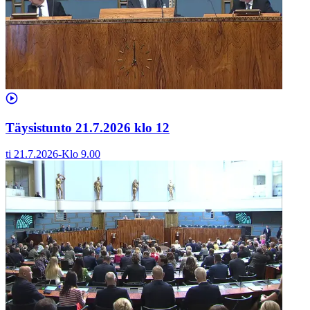
Täysistunto 21.7.2026 klo 12
ti 21.7.2026
-
Klo
9.00