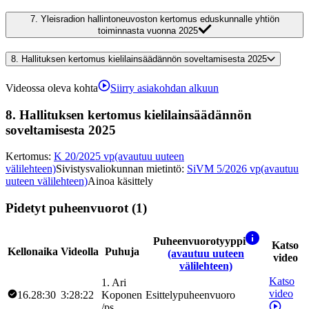
7.
Yleisradion hallintoneuvoston kertomus eduskunnalle yhtiön
toiminnasta vuonna 2025
8.
Hallituksen kertomus kielilainsäädännön soveltamisesta 2025
Videossa oleva kohta
Siirry asiakohdan alkuun
8.
Hallituksen kertomus kielilainsäädännön
soveltamisesta 2025
Kertomus
:
K 20/2025 vp
(avautuu uuteen
välilehteen)
Sivistysvaliokunnan mietintö
:
SiVM 5/2026 vp
(avautuu
uuteen välilehteen)
Ainoa käsittely
Pidetyt puheenvuorot (1)
Puheenvuorotyyppi
Katso
Kellonaika
Videolla
Puhuja
(avautuu uuteen
video
välilehteen)
Katso
1
.
Ari
video
16.28:30
3:28:22
Koponen
Esittelypuheenvuoro
/
ps