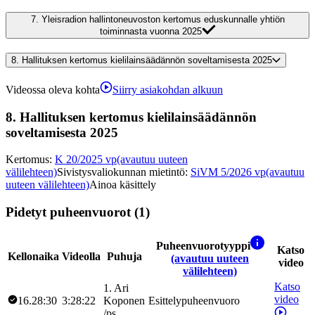
7.
Yleisradion hallintoneuvoston kertomus eduskunnalle yhtiön
toiminnasta vuonna 2025
8.
Hallituksen kertomus kielilainsäädännön soveltamisesta 2025
Videossa oleva kohta
Siirry asiakohdan alkuun
8.
Hallituksen kertomus kielilainsäädännön
soveltamisesta 2025
Kertomus
:
K 20/2025 vp
(avautuu uuteen
välilehteen)
Sivistysvaliokunnan mietintö
:
SiVM 5/2026 vp
(avautuu
uuteen välilehteen)
Ainoa käsittely
Pidetyt puheenvuorot (1)
Puheenvuorotyyppi
Katso
Kellonaika
Videolla
Puhuja
(avautuu uuteen
video
välilehteen)
Katso
1
.
Ari
video
16.28:30
3:28:22
Koponen
Esittelypuheenvuoro
/
ps