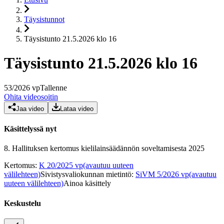
Täysistunnot
Täysistunto 21.5.2026 klo 16
Täysistunto 21.5.2026 klo 16
53
/
2026
vp
Tallenne
Ohita videosoitin
Jaa video
Lataa video
Käsittelyssä nyt
8.
Hallituksen kertomus kielilainsäädännön soveltamisesta 2025
Kertomus
:
K 20/2025 vp
(avautuu uuteen
välilehteen)
Sivistysvaliokunnan mietintö
:
SiVM 5/2026 vp
(avautuu
uuteen välilehteen)
Ainoa käsittely
Keskustelu