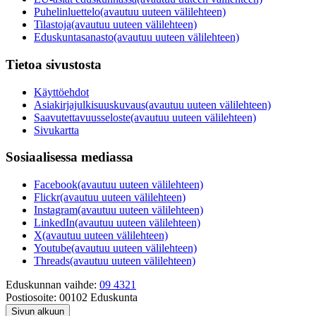
Puhelinluettelo
(avautuu uuteen välilehteen)
Tilastoja
(avautuu uuteen välilehteen)
Eduskuntasanasto
(avautuu uuteen välilehteen)
Tietoa sivustosta
Käyttöehdot
Asiakirjajulkisuuskuvaus
(avautuu uuteen välilehteen)
Saavutettavuusseloste
(avautuu uuteen välilehteen)
Sivukartta
Sosiaalisessa mediassa
Facebook
(avautuu uuteen välilehteen)
Flickr
(avautuu uuteen välilehteen)
Instagram
(avautuu uuteen välilehteen)
LinkedIn
(avautuu uuteen välilehteen)
X
(avautuu uuteen välilehteen)
Youtube
(avautuu uuteen välilehteen)
Threads
(avautuu uuteen välilehteen)
Eduskunnan vaihde:
09 4321
Postiosoite:
00102 Eduskunta
Sivun alkuun