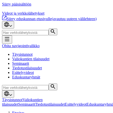
Siirry pääsisältöön
Videot ja verkkolähetykset
Siirry eduskunnan etusivulle
(avautuu uuteen välilehteen)
Ohita navigointivalikko
Täysistunnot
Valiokuntien tilaisuudet
Seminaarit
Tiedotustilaisuudet
Esittelyvideot
Eduskuntaryhmät
Täysistunnot
Valiokuntien
tilaisuudet
Seminaarit
Tiedotustilaisuudet
Esittelyvideot
Eduskuntaryhmä
Etusivu