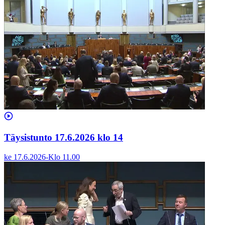
Täysistunto 17.6.2026 klo 14
ke 17.6.2026
-
Klo
11.00