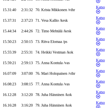
Katso
15.31:40
2:31:32
70
.
Krista
Mikkonen
/
vihr
Katso
15.37:31
2:37:23
71
.
Vesa
Kallio
/
kesk
Katso
15.44:34
2:44:26
72
.
Timo
Mehtälä
/
kesk
Katso
15.50:23
2:50:15
73
.
Ritva
Elomaa
/
ps
Katso
15.55:39
2:55:31
74
.
Heikki
Vestman
/
kok
Katso
15.59:21
2:59:13
75
.
Anna
Kontula
/
vas
Katso
16.07:09
3:07:00
76
.
Mari
Holopainen
/
vihr
Katso
16.08:23
3:08:15
77
.
Anna
Kontula
/
vas
Katso
16.12:28
3:12:20
78
.
Juha
Hänninen
/
kok
Katso
16.16:28
3:16:20
79
.
Juha
Hänninen
/
kok