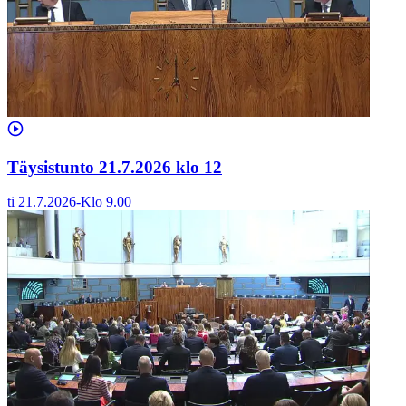
Täysistunto 21.7.2026 klo 12
ti 21.7.2026
-
Klo
9.00