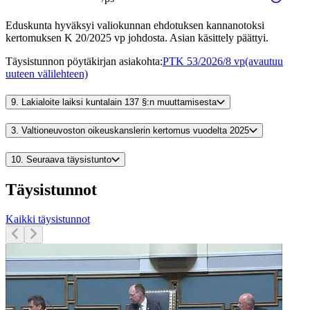
Eduskunta hyväksyi valiokunnan ehdotuksen kannanotoksi
kertomuksen K 20/2025 vp johdosta. Asian käsittely päättyi.
Täysistunnon pöytäkirjan asiakohta
:
PTK 53/2026/8 vp
(avautuu
uuteen välilehteen)
9.
Lakialoite laiksi kuntalain 137 §:n muuttamisesta
3.
Valtioneuvoston oikeuskanslerin kertomus vuodelta 2025
10.
Seuraava täysistunto
Täysistunnot
Kaikki täysistunnot