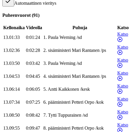
Automaattinen vieritys
Puheenvuorot
(
91
)
Kellonaika
Videolla
Puhuja
Katso
Katso
13.01:33
0:01:24
1
.
Paula
Werning
/
sd
Katso
13.02:36
0:02:28
2
.
sisäministeri
Mari
Rantanen
/
ps
Katso
13.03:50
0:03:42
3
.
Paula
Werning
/
sd
Katso
13.04:53
0:04:45
4
.
sisäministeri
Mari
Rantanen
/
ps
Katso
13.06:14
0:06:05
5
.
Antti
Kaikkonen
/
kesk
Katso
13.07:34
0:07:25
6
.
pääministeri
Petteri
Orpo
/
kok
Katso
13.08:50
0:08:42
7
.
Tytti
Tuppurainen
/
sd
Katso
13.09:55
0:09:47
8
.
pääministeri
Petteri
Orpo
/
kok