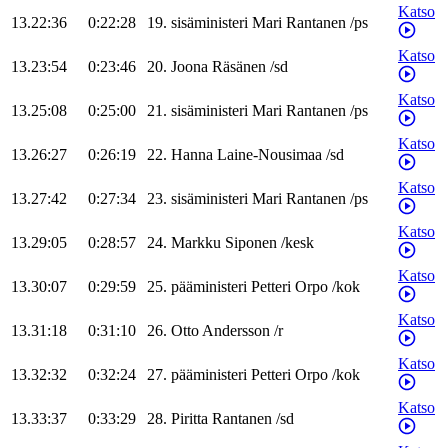
Katso
13.22:36
0:22:28
19
.
sisäministeri
Mari
Rantanen
/
ps
Katso
13.23:54
0:23:46
20
.
Joona
Räsänen
/
sd
Katso
13.25:08
0:25:00
21
.
sisäministeri
Mari
Rantanen
/
ps
Katso
13.26:27
0:26:19
22
.
Hanna
Laine-Nousimaa
/
sd
Katso
13.27:42
0:27:34
23
.
sisäministeri
Mari
Rantanen
/
ps
Katso
13.29:05
0:28:57
24
.
Markku
Siponen
/
kesk
Katso
13.30:07
0:29:59
25
.
pääministeri
Petteri
Orpo
/
kok
Katso
13.31:18
0:31:10
26
.
Otto
Andersson
/
r
Katso
13.32:32
0:32:24
27
.
pääministeri
Petteri
Orpo
/
kok
Katso
13.33:37
0:33:29
28
.
Piritta
Rantanen
/
sd