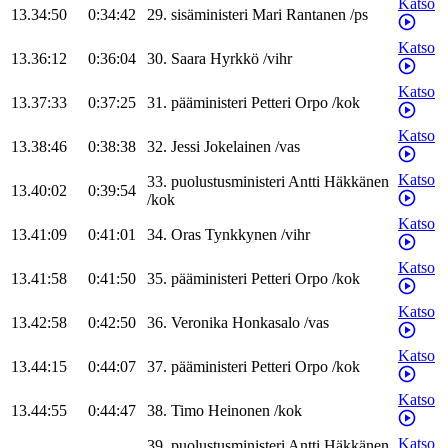
Katso
13.34:50
0:34:42
29
.
sisäministeri
Mari
Rantanen
/
ps
Katso
13.36:12
0:36:04
30
.
Saara
Hyrkkö
/
vihr
Katso
13.37:33
0:37:25
31
.
pääministeri
Petteri
Orpo
/
kok
Katso
13.38:46
0:38:38
32
.
Jessi
Jokelainen
/
vas
Katso
33
.
puolustusministeri
Antti
Häkkänen
13.40:02
0:39:54
/
kok
Katso
13.41:09
0:41:01
34
.
Oras
Tynkkynen
/
vihr
Katso
13.41:58
0:41:50
35
.
pääministeri
Petteri
Orpo
/
kok
Katso
13.42:58
0:42:50
36
.
Veronika
Honkasalo
/
vas
Katso
13.44:15
0:44:07
37
.
pääministeri
Petteri
Orpo
/
kok
Katso
13.44:55
0:44:47
38
.
Timo
Heinonen
/
kok
Katso
39
.
puolustusministeri
Antti
Häkkänen