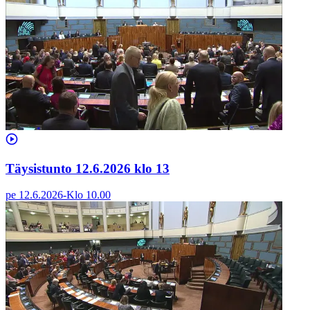
Täysistunto 12.6.2026 klo 13
pe 12.6.2026
-
Klo
10.00