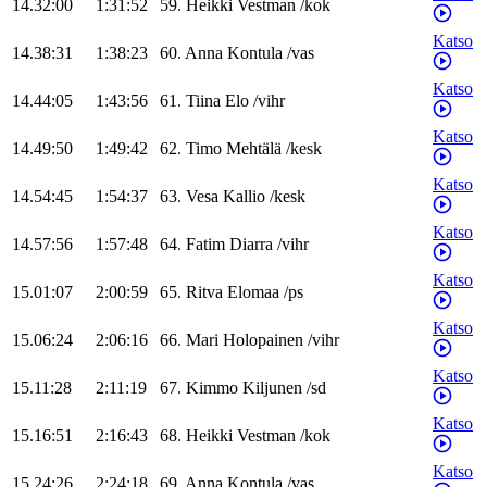
14.32:00
1:31:52
59
.
Heikki
Vestman
/
kok
Katso
14.38:31
1:38:23
60
.
Anna
Kontula
/
vas
Katso
14.44:05
1:43:56
61
.
Tiina
Elo
/
vihr
Katso
14.49:50
1:49:42
62
.
Timo
Mehtälä
/
kesk
Katso
14.54:45
1:54:37
63
.
Vesa
Kallio
/
kesk
Katso
14.57:56
1:57:48
64
.
Fatim
Diarra
/
vihr
Katso
15.01:07
2:00:59
65
.
Ritva
Elomaa
/
ps
Katso
15.06:24
2:06:16
66
.
Mari
Holopainen
/
vihr
Katso
15.11:28
2:11:19
67
.
Kimmo
Kiljunen
/
sd
Katso
15.16:51
2:16:43
68
.
Heikki
Vestman
/
kok
Katso
15.24:26
2:24:18
69
.
Anna
Kontula
/
vas