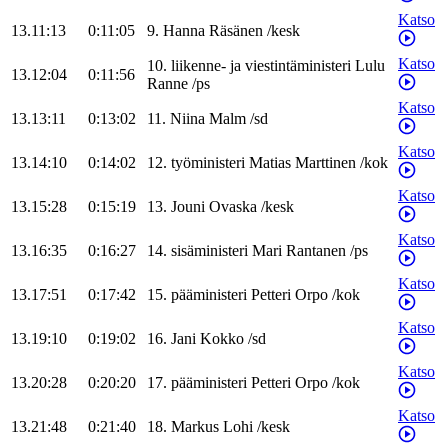
Katso
13.11:13
0:11:05
9
.
Hanna
Räsänen
/
kesk
Katso
10
.
liikenne- ja viestintäministeri
Lulu
13.12:04
0:11:56
Ranne
/
ps
Katso
13.13:11
0:13:02
11
.
Niina
Malm
/
sd
Katso
13.14:10
0:14:02
12
.
työministeri
Matias
Marttinen
/
kok
Katso
13.15:28
0:15:19
13
.
Jouni
Ovaska
/
kesk
Katso
13.16:35
0:16:27
14
.
sisäministeri
Mari
Rantanen
/
ps
Katso
13.17:51
0:17:42
15
.
pääministeri
Petteri
Orpo
/
kok
Katso
13.19:10
0:19:02
16
.
Jani
Kokko
/
sd
Katso
13.20:28
0:20:20
17
.
pääministeri
Petteri
Orpo
/
kok
Katso
13.21:48
0:21:40
18
.
Markus
Lohi
/
kesk