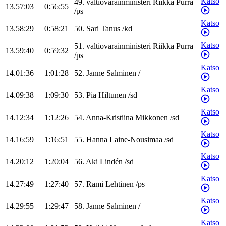
Katso
49
.
valtiovarainministeri
Riikka
Purra
13.57:03
0:56:55
/
ps
Katso
13.58:29
0:58:21
50
.
Sari
Tanus
/
kd
Katso
51
.
valtiovarainministeri
Riikka
Purra
13.59:40
0:59:32
/
ps
Katso
14.01:36
1:01:28
52
.
Janne
Salminen
/
Katso
14.09:38
1:09:30
53
.
Pia
Hiltunen
/
sd
Katso
14.12:34
1:12:26
54
.
Anna-Kristiina
Mikkonen
/
sd
Katso
14.16:59
1:16:51
55
.
Hanna
Laine-Nousimaa
/
sd
Katso
14.20:12
1:20:04
56
.
Aki
Lindén
/
sd
Katso
14.27:49
1:27:40
57
.
Rami
Lehtinen
/
ps
Katso
14.29:55
1:29:47
58
.
Janne
Salminen
/
Katso