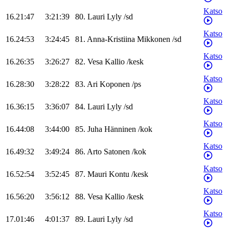
Katso
16.21:47
3:21:39
80
.
Lauri
Lyly
/
sd
Katso
16.24:53
3:24:45
81
.
Anna-Kristiina
Mikkonen
/
sd
Katso
16.26:35
3:26:27
82
.
Vesa
Kallio
/
kesk
Katso
16.28:30
3:28:22
83
.
Ari
Koponen
/
ps
Katso
16.36:15
3:36:07
84
.
Lauri
Lyly
/
sd
Katso
16.44:08
3:44:00
85
.
Juha
Hänninen
/
kok
Katso
16.49:32
3:49:24
86
.
Arto
Satonen
/
kok
Katso
16.52:54
3:52:45
87
.
Mauri
Kontu
/
kesk
Katso
16.56:20
3:56:12
88
.
Vesa
Kallio
/
kesk
Katso
17.01:46
4:01:37
89
.
Lauri
Lyly
/
sd