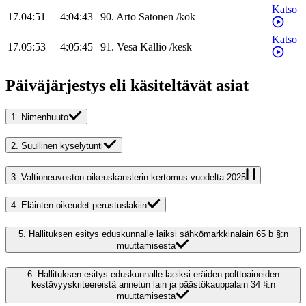
Katso
17.04:51
4:04:43
90
.
Arto
Satonen
/
kok
Katso
17.05:53
4:05:45
91
.
Vesa
Kallio
/
kesk
Päiväjärjestys eli käsiteltävät asiat
1.
Nimenhuuto
2.
Suullinen kyselytunti
3.
Valtioneuvoston oikeuskanslerin kertomus vuodelta 2025
4.
Eläinten oikeudet perustuslakiin
5.
Hallituksen esitys eduskunnalle laiksi sähkömarkkinalain 65 b §:n
muuttamisesta
6.
Hallituksen esitys eduskunnalle laeiksi eräiden polttoaineiden
kestävyyskriteereistä annetun lain ja päästökauppalain 34 §:n
muuttamisesta