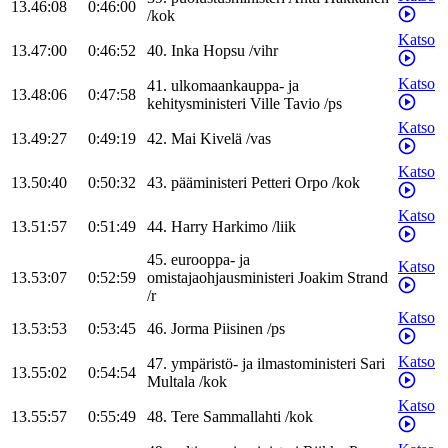
13.46:08
0:46:00
/
kok
Katso
13.47:00
0:46:52
40
.
Inka
Hopsu
/
vihr
Katso
41
.
ulkomaankauppa- ja
13.48:06
0:47:58
kehitysministeri
Ville
Tavio
/
ps
Katso
13.49:27
0:49:19
42
.
Mai
Kivelä
/
vas
Katso
13.50:40
0:50:32
43
.
pääministeri
Petteri
Orpo
/
kok
Katso
13.51:57
0:51:49
44
.
Harry
Harkimo
/
liik
45
.
eurooppa- ja
Katso
13.53:07
0:52:59
omistajaohjausministeri
Joakim
Strand
/
r
Katso
13.53:53
0:53:45
46
.
Jorma
Piisinen
/
ps
Katso
47
.
ympäristö- ja ilmastoministeri
Sari
13.55:02
0:54:54
Multala
/
kok
Katso
13.55:57
0:55:49
48
.
Tere
Sammallahti
/
kok