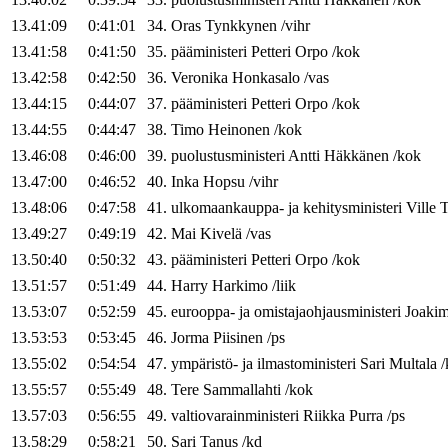
13.41:09
0:41:01
34
.
Oras
Tynkkynen
/
vihr
13.41:58
0:41:50
35
.
pääministeri
Petteri
Orpo
/
kok
13.42:58
0:42:50
36
.
Veronika
Honkasalo
/
vas
13.44:15
0:44:07
37
.
pääministeri
Petteri
Orpo
/
kok
13.44:55
0:44:47
38
.
Timo
Heinonen
/
kok
13.46:08
0:46:00
39
.
puolustusministeri
Antti
Häkkänen
/
kok
13.47:00
0:46:52
40
.
Inka
Hopsu
/
vihr
13.48:06
0:47:58
41
.
ulkomaankauppa- ja kehitysministeri
Ville
T
13.49:27
0:49:19
42
.
Mai
Kivelä
/
vas
13.50:40
0:50:32
43
.
pääministeri
Petteri
Orpo
/
kok
13.51:57
0:51:49
44
.
Harry
Harkimo
/
liik
13.53:07
0:52:59
45
.
eurooppa- ja omistajaohjausministeri
Joaki
13.53:53
0:53:45
46
.
Jorma
Piisinen
/
ps
13.55:02
0:54:54
47
.
ympäristö- ja ilmastoministeri
Sari
Multala
/
13.55:57
0:55:49
48
.
Tere
Sammallahti
/
kok
13.57:03
0:56:55
49
.
valtiovarainministeri
Riikka
Purra
/
ps
13.58:29
0:58:21
50
.
Sari
Tanus
/
kd