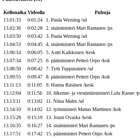
Kellonaika
Videolla
Puhuja
13.01:33
0:01:24
1
.
Paula
Werning
/
sd
13.02:36
0:02:28
2
.
sisäministeri
Mari
Rantanen
/
ps
13.03:50
0:03:42
3
.
Paula
Werning
/
sd
13.04:53
0:04:45
4
.
sisäministeri
Mari
Rantanen
/
ps
13.06:14
0:06:05
5
.
Antti
Kaikkonen
/
kesk
13.07:34
0:07:25
6
.
pääministeri
Petteri
Orpo
/
kok
13.08:50
0:08:42
7
.
Tytti
Tuppurainen
/
sd
13.09:55
0:09:47
8
.
pääministeri
Petteri
Orpo
/
kok
13.11:13
0:11:05
9
.
Hanna
Räsänen
/
kesk
13.12:04
0:11:56
10
.
liikenne- ja viestintäministeri
Lulu
Ranne
/
p
13.13:11
0:13:02
11
.
Niina
Malm
/
sd
13.14:10
0:14:02
12
.
työministeri
Matias
Marttinen
/
kok
13.15:28
0:15:19
13
.
Jouni
Ovaska
/
kesk
13.16:35
0:16:27
14
.
sisäministeri
Mari
Rantanen
/
ps
13.17:51
0:17:42
15
.
pääministeri
Petteri
Orpo
/
kok