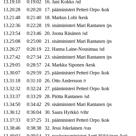
13.19:10
0:19:02
16
.
Jani
Kokko
/
sd
13.20:28
0:20:20
17
.
pääministeri
Petteri
Orpo
/
kok
13.21:48
0:21:40
18
.
Markus
Lohi
/
kesk
13.22:36
0:22:28
19
.
sisäministeri
Mari
Rantanen
/
ps
13.23:54
0:23:46
20
.
Joona
Räsänen
/
sd
13.25:08
0:25:00
21
.
sisäministeri
Mari
Rantanen
/
ps
13.26:27
0:26:19
22
.
Hanna
Laine-Nousimaa
/
sd
13.27:42
0:27:34
23
.
sisäministeri
Mari
Rantanen
/
ps
13.29:05
0:28:57
24
.
Markku
Siponen
/
kesk
13.30:07
0:29:59
25
.
pääministeri
Petteri
Orpo
/
kok
13.31:18
0:31:10
26
.
Otto
Andersson
/
r
13.32:32
0:32:24
27
.
pääministeri
Petteri
Orpo
/
kok
13.33:37
0:33:29
28
.
Piritta
Rantanen
/
sd
13.34:50
0:34:42
29
.
sisäministeri
Mari
Rantanen
/
ps
13.36:12
0:36:04
30
.
Saara
Hyrkkö
/
vihr
13.37:33
0:37:25
31
.
pääministeri
Petteri
Orpo
/
kok
13.38:46
0:38:38
32
.
Jessi
Jokelainen
/
vas
13.40:02
0:39:54
33
.
puolustusministeri
Antti
Häkkänen
/
kok