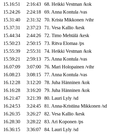
15.16:51
2:16:43
68
.
Heikki
Vestman
/
kok
15.24:26
2:24:18
69
.
Anna
Kontula
/
vas
15.31:40
2:31:32
70
.
Krista
Mikkonen
/
vihr
15.37:31
2:37:23
71
.
Vesa
Kallio
/
kesk
15.44:34
2:44:26
72
.
Timo
Mehtälä
/
kesk
15.50:23
2:50:15
73
.
Ritva
Elomaa
/
ps
15.55:39
2:55:31
74
.
Heikki
Vestman
/
kok
15.59:21
2:59:13
75
.
Anna
Kontula
/
vas
16.07:09
3:07:00
76
.
Mari
Holopainen
/
vihr
16.08:23
3:08:15
77
.
Anna
Kontula
/
vas
16.12:28
3:12:20
78
.
Juha
Hänninen
/
kok
16.16:28
3:16:20
79
.
Juha
Hänninen
/
kok
16.21:47
3:21:39
80
.
Lauri
Lyly
/
sd
16.24:53
3:24:45
81
.
Anna-Kristiina
Mikkonen
/
sd
16.26:35
3:26:27
82
.
Vesa
Kallio
/
kesk
16.28:30
3:28:22
83
.
Ari
Koponen
/
ps
16.36:15
3:36:07
84
.
Lauri
Lyly
/
sd