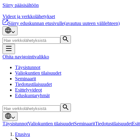
Siirry pääsisältöön
Videot ja verkkolähetykset
Siirry eduskunnan etusivulle
(avautuu uuteen välilehteen)
Ohita navigointivalikko
Täysistunnot
Valiokuntien tilaisuudet
Seminaarit
Tiedotustilaisuudet
Esittelyvideot
Eduskuntaryhmät
Täysistunnot
Valiokuntien tilaisuudet
Seminaarit
Tiedotustilaisuudet
Esit
Etusivu