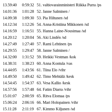
13.59:40
0:59:32
51
.
valtiovarainministeri
Riikka
Purra
/
ps
14.01:36
1:01:28
52
.
Janne
Salminen
/
14.09:38
1:09:30
53
.
Pia
Hiltunen
/
sd
14.12:34
1:12:26
54
.
Anna-Kristiina
Mikkonen
/
sd
14.16:59
1:16:51
55
.
Hanna
Laine-Nousimaa
/
sd
14.20:12
1:20:04
56
.
Aki
Lindén
/
sd
14.27:49
1:27:40
57
.
Rami
Lehtinen
/
ps
14.29:55
1:29:47
58
.
Janne
Salminen
/
14.32:00
1:31:52
59
.
Heikki
Vestman
/
kok
14.38:31
1:38:23
60
.
Anna
Kontula
/
vas
14.44:05
1:43:56
61
.
Tiina
Elo
/
vihr
14.49:50
1:49:42
62
.
Timo
Mehtälä
/
kesk
14.54:45
1:54:37
63
.
Vesa
Kallio
/
kesk
14.57:56
1:57:48
64
.
Fatim
Diarra
/
vihr
15.01:07
2:00:59
65
.
Ritva
Elomaa
/
ps
15.06:24
2:06:16
66
.
Mari
Holopainen
/
vihr
15.11:28
2:11:19
67
.
Kimmo
Kiljunen
/
sd