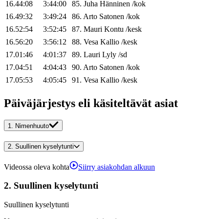
16.44:08
3:44:00
85
.
Juha
Hänninen
/
kok
16.49:32
3:49:24
86
.
Arto
Satonen
/
kok
16.52:54
3:52:45
87
.
Mauri
Kontu
/
kesk
16.56:20
3:56:12
88
.
Vesa
Kallio
/
kesk
17.01:46
4:01:37
89
.
Lauri
Lyly
/
sd
17.04:51
4:04:43
90
.
Arto
Satonen
/
kok
17.05:53
4:05:45
91
.
Vesa
Kallio
/
kesk
Päiväjärjestys eli käsiteltävät asiat
1.
Nimenhuuto
2.
Suullinen kyselytunti
Videossa oleva kohta
Siirry asiakohdan alkuun
2.
Suullinen kyselytunti
Suullinen kyselytunti