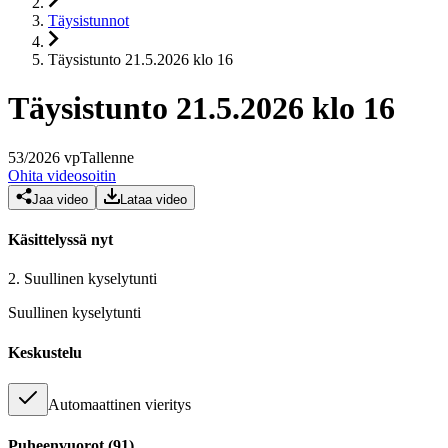
Täysistunnot
Täysistunto 21.5.2026 klo 16
Täysistunto 21.5.2026 klo 16
53
/
2026
vp
Tallenne
Ohita videosoitin
Jaa video
Lataa video
Käsittelyssä nyt
2.
Suullinen kyselytunti
Suullinen kyselytunti
Keskustelu
Automaattinen vieritys
Puheenvuorot
(
91
)