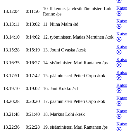
Katso
10
.
liikenne- ja viestintäministeri
Lulu
13.12:04
0:11:56
Ranne
/
ps
Katso
13.13:11
0:13:02
11
.
Niina
Malm
/
sd
Katso
13.14:10
0:14:02
12
.
työministeri
Matias
Marttinen
/
kok
Katso
13.15:28
0:15:19
13
.
Jouni
Ovaska
/
kesk
Katso
13.16:35
0:16:27
14
.
sisäministeri
Mari
Rantanen
/
ps
Katso
13.17:51
0:17:42
15
.
pääministeri
Petteri
Orpo
/
kok
Katso
13.19:10
0:19:02
16
.
Jani
Kokko
/
sd
Katso
13.20:28
0:20:20
17
.
pääministeri
Petteri
Orpo
/
kok
Katso
13.21:48
0:21:40
18
.
Markus
Lohi
/
kesk
Katso
13.22:36
0:22:28
19
.
sisäministeri
Mari
Rantanen
/
ps