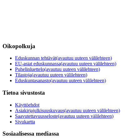
Oikopolkuja
Eduskunnan tehtävät
(avautuu uuteen välilehteen)
EU-asiat eduskunnassa
(avautuu uuteen välilehteen)
Puhelinluettelo
(avautuu uuteen välilehteen)
Tilastoja
(avautuu uuteen välilehteen)
Eduskuntasanasto
(avautuu uuteen välilehteen)
Tietoa sivustosta
Käyttöehdot
Asiakirjajulkisuuskuvaus
(avautuu uuteen välilehteen)
Saavutettavuusseloste
(avautuu uuteen välilehteen)
Sivukartta
Sosiaalisessa mediassa