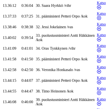
Katso
13.36:12
0:36:04
30
.
Saara
Hyrkkö
/
vihr
Katso
13.37:33
0:37:25
31
.
pääministeri
Petteri
Orpo
/
kok
Katso
13.38:46
0:38:38
32
.
Jessi
Jokelainen
/
vas
Katso
33
.
puolustusministeri
Antti
Häkkänen
13.40:02
0:39:54
/
kok
Katso
13.41:09
0:41:01
34
.
Oras
Tynkkynen
/
vihr
Katso
13.41:58
0:41:50
35
.
pääministeri
Petteri
Orpo
/
kok
Katso
13.42:58
0:42:50
36
.
Veronika
Honkasalo
/
vas
Katso
13.44:15
0:44:07
37
.
pääministeri
Petteri
Orpo
/
kok
Katso
13.44:55
0:44:47
38
.
Timo
Heinonen
/
kok
Katso
39
.
puolustusministeri
Antti
Häkkänen
13.46:08
0:46:00
/
kok