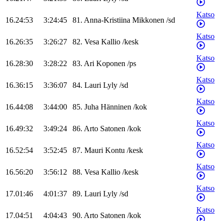
Katso
16.24:53
3:24:45
81
.
Anna-Kristiina
Mikkonen
/
sd
Katso
16.26:35
3:26:27
82
.
Vesa
Kallio
/
kesk
Katso
16.28:30
3:28:22
83
.
Ari
Koponen
/
ps
Katso
16.36:15
3:36:07
84
.
Lauri
Lyly
/
sd
Katso
16.44:08
3:44:00
85
.
Juha
Hänninen
/
kok
Katso
16.49:32
3:49:24
86
.
Arto
Satonen
/
kok
Katso
16.52:54
3:52:45
87
.
Mauri
Kontu
/
kesk
Katso
16.56:20
3:56:12
88
.
Vesa
Kallio
/
kesk
Katso
17.01:46
4:01:37
89
.
Lauri
Lyly
/
sd
Katso
17.04:51
4:04:43
90
.
Arto
Satonen
/
kok