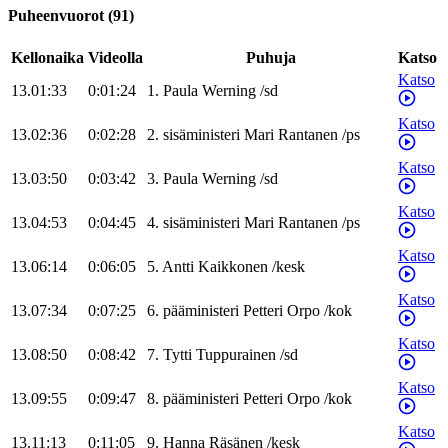
Puheenvuorot
(
91
)
Kellonaika
Videolla
Puhuja
Katso
Katso
13.01:33
0:01:24
1
.
Paula
Werning
/
sd
Katso
13.02:36
0:02:28
2
.
sisäministeri
Mari
Rantanen
/
ps
Katso
13.03:50
0:03:42
3
.
Paula
Werning
/
sd
Katso
13.04:53
0:04:45
4
.
sisäministeri
Mari
Rantanen
/
ps
Katso
13.06:14
0:06:05
5
.
Antti
Kaikkonen
/
kesk
Katso
13.07:34
0:07:25
6
.
pääministeri
Petteri
Orpo
/
kok
Katso
13.08:50
0:08:42
7
.
Tytti
Tuppurainen
/
sd
Katso
13.09:55
0:09:47
8
.
pääministeri
Petteri
Orpo
/
kok
Katso
13.11:13
0:11:05
9
.
Hanna
Räsänen
/
kesk