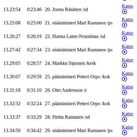
Katso
13.23:54
0:23:46
20
.
Joona
Räsänen
/
sd
Katso
13.25:08
0:25:00
21
.
sisäministeri
Mari
Rantanen
/
ps
Katso
13.26:27
0:26:19
22
.
Hanna
Laine-Nousimaa
/
sd
Katso
13.27:42
0:27:34
23
.
sisäministeri
Mari
Rantanen
/
ps
Katso
13.29:05
0:28:57
24
.
Markku
Siponen
/
kesk
Katso
13.30:07
0:29:59
25
.
pääministeri
Petteri
Orpo
/
kok
Katso
13.31:18
0:31:10
26
.
Otto
Andersson
/
r
Katso
13.32:32
0:32:24
27
.
pääministeri
Petteri
Orpo
/
kok
Katso
13.33:37
0:33:29
28
.
Piritta
Rantanen
/
sd
Katso
13.34:50
0:34:42
29
.
sisäministeri
Mari
Rantanen
/
ps