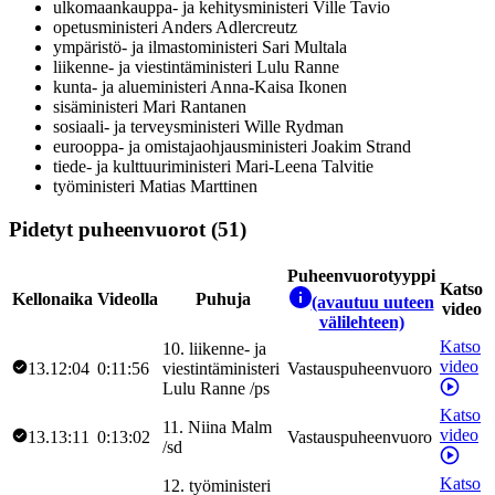
ulkomaankauppa- ja kehitysministeri
Ville
Tavio
opetusministeri
Anders
Adlercreutz
ympäristö- ja ilmastoministeri
Sari
Multala
liikenne- ja viestintäministeri
Lulu
Ranne
kunta- ja alueministeri
Anna-Kaisa
Ikonen
sisäministeri
Mari
Rantanen
sosiaali- ja terveysministeri
Wille
Rydman
eurooppa- ja omistajaohjausministeri
Joakim
Strand
tiede- ja kulttuuriministeri
Mari-Leena
Talvitie
työministeri
Matias
Marttinen
Pidetyt puheenvuorot (51)
Puheenvuorotyyppi
Katso
Kellonaika
Videolla
Puhuja
(avautuu uuteen
video
välilehteen)
Katso
10
.
liikenne- ja
video
13.12:04
0:11:56
viestintäministeri
Vastauspuheenvuoro
Lulu
Ranne
/
ps
Katso
11
.
Niina
Malm
video
13.13:11
0:13:02
Vastauspuheenvuoro
/
sd
Katso
12
.
työministeri