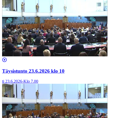
Täysistunto 23.6.2026 klo 10
ti 23.6.2026
-
Klo
7.00