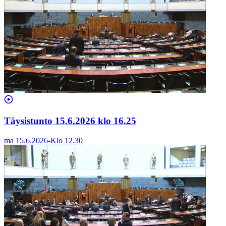
Täysistunto 15.6.2026 klo 16.25
ma 15.6.2026
-
Klo
12.30