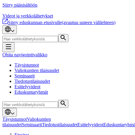
Siirry pääsisältöön
Videot ja verkkolähetykset
Siirry eduskunnan etusivulle
(avautuu uuteen välilehteen)
Ohita navigointivalikko
Täysistunnot
Valiokuntien tilaisuudet
Seminaarit
Tiedotustilaisuudet
Esittelyvideot
Eduskuntaryhmät
Täysistunnot
Valiokuntien
tilaisuudet
Seminaarit
Tiedotustilaisuudet
Esittelyvideot
Eduskuntaryhmä
Etusivu