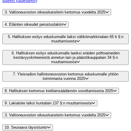
uuteen välilehteen)
3.
Valtioneuvoston oikeuskanslerin kertomus vuodelta 2025
4.
Eläinten oikeudet perustuslakiin
5.
Hallituksen esitys eduskunnalle laiksi sähkömarkkinalain 65 b §:n
muuttamisesta
6.
Hallituksen esitys eduskunnalle laeiksi eräiden polttoaineiden
kestävyyskriteereistä annetun lain ja päästökauppalain 34 §:n
muuttamisesta
7.
Yleisradion hallintoneuvoston kertomus eduskunnalle yhtiön
toiminnasta vuonna 2025
8.
Hallituksen kertomus kielilainsäädännön soveltamisesta 2025
9.
Lakialoite laiksi kuntalain 137 §:n muuttamisesta
3.
Valtioneuvoston oikeuskanslerin kertomus vuodelta 2025
10.
Seuraava täysistunto