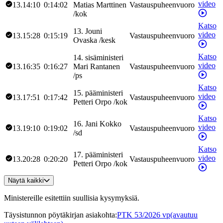
video
13.14:10
0:14:02
Matias
Marttinen
Vastauspuheenvuoro
/
kok
Katso
13
.
Jouni
video
13.15:28
0:15:19
Vastauspuheenvuoro
Ovaska
/
kesk
Katso
14
.
sisäministeri
video
13.16:35
0:16:27
Mari
Rantanen
Vastauspuheenvuoro
/
ps
Katso
15
.
pääministeri
video
13.17:51
0:17:42
Vastauspuheenvuoro
Petteri
Orpo
/
kok
Katso
16
.
Jani
Kokko
video
13.19:10
0:19:02
Vastauspuheenvuoro
/
sd
Katso
17
.
pääministeri
video
13.20:28
0:20:20
Vastauspuheenvuoro
Petteri
Orpo
/
kok
Näytä kaikki
Ministereille esitettiin suullisia kysymyksiä.
Täysistunnon pöytäkirjan asiakohta
:
PTK 53/2026 vp
(avautuu