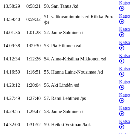
Katso
13.58:29
0:58:21
50
.
Sari
Tanus
/
kd
Katso
51
.
valtiovarainministeri
Riikka
Purra
13.59:40
0:59:32
/
ps
Katso
14.01:36
1:01:28
52
.
Janne
Salminen
/
Katso
14.09:38
1:09:30
53
.
Pia
Hiltunen
/
sd
Katso
14.12:34
1:12:26
54
.
Anna-Kristiina
Mikkonen
/
sd
Katso
14.16:59
1:16:51
55
.
Hanna
Laine-Nousimaa
/
sd
Katso
14.20:12
1:20:04
56
.
Aki
Lindén
/
sd
Katso
14.27:49
1:27:40
57
.
Rami
Lehtinen
/
ps
Katso
14.29:55
1:29:47
58
.
Janne
Salminen
/
Katso
14.32:00
1:31:52
59
.
Heikki
Vestman
/
kok