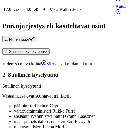
Katso
17.05:53
4:05:45
91
.
Vesa
Kallio
/
kesk
Päiväjärjestys eli käsiteltävät asiat
1.
Nimenhuuto
2.
Suullinen kyselytunti
Videossa oleva kohta
Siirry asiakohdan alkuun
2.
Suullinen kyselytunti
Suullinen kyselytunti
Vastaamassa ovat seuraavat ministerit
:
pääministeri
Petteri
Orpo
valtiovarainministeri
Riikka
Purra
sosiaaliturvaministeri
Sanni
Grahn-Laasonen
maa- ja metsätalousministeri
Sari
Essayah
oikeusministeri
Leena
Meri