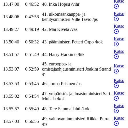
Katso
13.47:00
0:46:52
40
.
Inka
Hopsu
/
vihr
Katso
41
.
ulkomaankauppa- ja
13.48:06
0:47:58
kehitysministeri
Ville
Tavio
/
ps
Katso
13.49:27
0:49:19
42
.
Mai
Kivelä
/
vas
Katso
13.50:40
0:50:32
43
.
pääministeri
Petteri
Orpo
/
kok
Katso
13.51:57
0:51:49
44
.
Harry
Harkimo
/
liik
45
.
eurooppa- ja
Katso
13.53:07
0:52:59
omistajaohjausministeri
Joakim
Strand
/
r
Katso
13.53:53
0:53:45
46
.
Jorma
Piisinen
/
ps
Katso
47
.
ympäristö- ja ilmastoministeri
Sari
13.55:02
0:54:54
Multala
/
kok
Katso
13.55:57
0:55:49
48
.
Tere
Sammallahti
/
kok
Katso
49
.
valtiovarainministeri
Riikka
Purra
13.57:03
0:56:55
/
ps