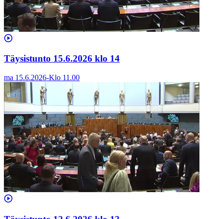
Täysistunto 15.6.2026 klo 14
ma 15.6.2026
-
Klo
11.00