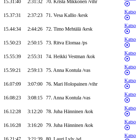
15.31:40
2:31:32
70
.
Krista
Mikkonen
/
vihr
Katso
15.37:31
2:37:23
71
.
Vesa
Kallio
/
kesk
Katso
15.44:34
2:44:26
72
.
Timo
Mehtälä
/
kesk
Katso
15.50:23
2:50:15
73
.
Ritva
Elomaa
/
ps
Katso
15.55:39
2:55:31
74
.
Heikki
Vestman
/
kok
Katso
15.59:21
2:59:13
75
.
Anna
Kontula
/
vas
Katso
16.07:09
3:07:00
76
.
Mari
Holopainen
/
vihr
Katso
16.08:23
3:08:15
77
.
Anna
Kontula
/
vas
Katso
16.12:28
3:12:20
78
.
Juha
Hänninen
/
kok
Katso
16.16:28
3:16:20
79
.
Juha
Hänninen
/
kok
Katso
16.21:47
3:21:39
80
.
Lauri
Lyly
/
sd