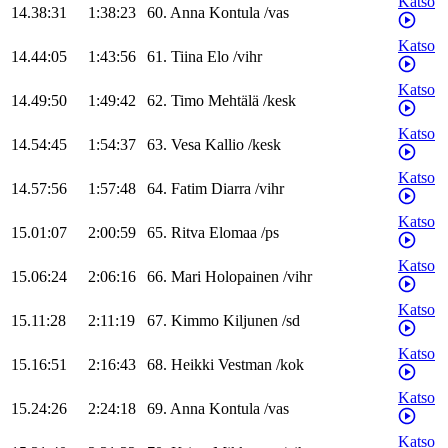
Katso
14.38:31
1:38:23
60
.
Anna
Kontula
/
vas
Katso
14.44:05
1:43:56
61
.
Tiina
Elo
/
vihr
Katso
14.49:50
1:49:42
62
.
Timo
Mehtälä
/
kesk
Katso
14.54:45
1:54:37
63
.
Vesa
Kallio
/
kesk
Katso
14.57:56
1:57:48
64
.
Fatim
Diarra
/
vihr
Katso
15.01:07
2:00:59
65
.
Ritva
Elomaa
/
ps
Katso
15.06:24
2:06:16
66
.
Mari
Holopainen
/
vihr
Katso
15.11:28
2:11:19
67
.
Kimmo
Kiljunen
/
sd
Katso
15.16:51
2:16:43
68
.
Heikki
Vestman
/
kok
Katso
15.24:26
2:24:18
69
.
Anna
Kontula
/
vas
Katso