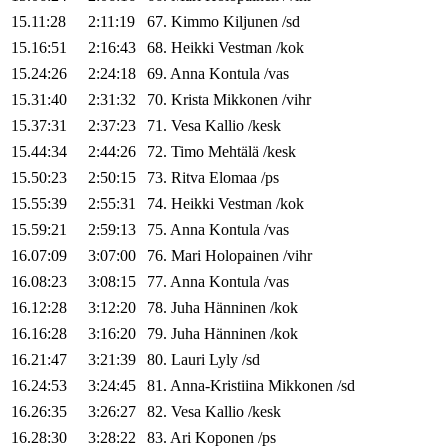
15.11:28
2:11:19
67
.
Kimmo
Kiljunen
/
sd
15.16:51
2:16:43
68
.
Heikki
Vestman
/
kok
15.24:26
2:24:18
69
.
Anna
Kontula
/
vas
15.31:40
2:31:32
70
.
Krista
Mikkonen
/
vihr
15.37:31
2:37:23
71
.
Vesa
Kallio
/
kesk
15.44:34
2:44:26
72
.
Timo
Mehtälä
/
kesk
15.50:23
2:50:15
73
.
Ritva
Elomaa
/
ps
15.55:39
2:55:31
74
.
Heikki
Vestman
/
kok
15.59:21
2:59:13
75
.
Anna
Kontula
/
vas
16.07:09
3:07:00
76
.
Mari
Holopainen
/
vihr
16.08:23
3:08:15
77
.
Anna
Kontula
/
vas
16.12:28
3:12:20
78
.
Juha
Hänninen
/
kok
16.16:28
3:16:20
79
.
Juha
Hänninen
/
kok
16.21:47
3:21:39
80
.
Lauri
Lyly
/
sd
16.24:53
3:24:45
81
.
Anna-Kristiina
Mikkonen
/
sd
16.26:35
3:26:27
82
.
Vesa
Kallio
/
kesk
16.28:30
3:28:22
83
.
Ari
Koponen
/
ps