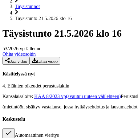
Täysistunnot
Täysistunto 21.5.2026 klo 16
Täysistunto 21.5.2026 klo 16
53
/
2026
vp
Tallenne
Ohita videosoitin
Jaa video
Lataa video
Käsittelyssä nyt
4.
Eläinten oikeudet perustuslakiin
Kansalaisaloite
:
KAA 8/2023 vp
(avautuu uuteen välilehteen)
Perustus
(mietintöön sisältyy vastalause, jossa hylkäysehdotus ja lausumaehdot
Keskustelu
Automaattinen vieritys