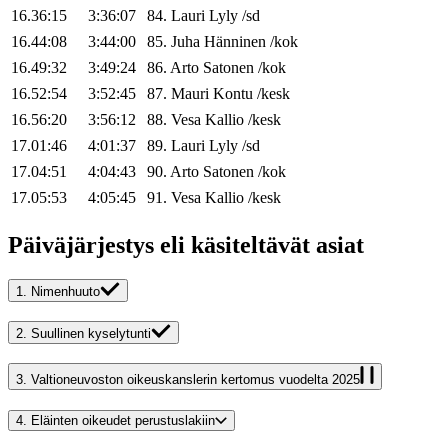
16.36:15
3:36:07
84
.
Lauri
Lyly
/
sd
16.44:08
3:44:00
85
.
Juha
Hänninen
/
kok
16.49:32
3:49:24
86
.
Arto
Satonen
/
kok
16.52:54
3:52:45
87
.
Mauri
Kontu
/
kesk
16.56:20
3:56:12
88
.
Vesa
Kallio
/
kesk
17.01:46
4:01:37
89
.
Lauri
Lyly
/
sd
17.04:51
4:04:43
90
.
Arto
Satonen
/
kok
17.05:53
4:05:45
91
.
Vesa
Kallio
/
kesk
Päiväjärjestys eli käsiteltävät asiat
1.
Nimenhuuto
2.
Suullinen kyselytunti
3.
Valtioneuvoston oikeuskanslerin kertomus vuodelta 2025
4.
Eläinten oikeudet perustuslakiin