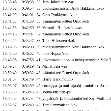
13.38:46
0:38:38
32
.
Jessi
Jokelainen
/
vas
13.40:02
0:39:54
33
.
puolustusministeri
Antti
Häkkänen
/
kok
13.41:09
0:41:01
34
.
Oras
Tynkkynen
/
vihr
13.41:58
0:41:50
35
.
pääministeri
Petteri
Orpo
/
kok
13.42:58
0:42:50
36
.
Veronika
Honkasalo
/
vas
13.44:15
0:44:07
37
.
pääministeri
Petteri
Orpo
/
kok
13.44:55
0:44:47
38
.
Timo
Heinonen
/
kok
13.46:08
0:46:00
39
.
puolustusministeri
Antti
Häkkänen
/
kok
13.47:00
0:46:52
40
.
Inka
Hopsu
/
vihr
13.48:06
0:47:58
41
.
ulkomaankauppa- ja kehitysministeri
Ville
T
13.49:27
0:49:19
42
.
Mai
Kivelä
/
vas
13.50:40
0:50:32
43
.
pääministeri
Petteri
Orpo
/
kok
13.51:57
0:51:49
44
.
Harry
Harkimo
/
liik
13.53:07
0:52:59
45
.
eurooppa- ja omistajaohjausministeri
Joaki
13.53:53
0:53:45
46
.
Jorma
Piisinen
/
ps
13.55:02
0:54:54
47
.
ympäristö- ja ilmastoministeri
Sari
Multala
/
13.55:57
0:55:49
48
.
Tere
Sammallahti
/
kok