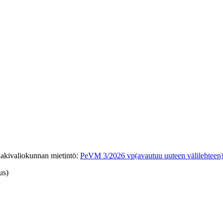
lakivaliokunnan mietintö
:
PeVM 3/2026 vp
(avautuu uuteen välilehteen
us)