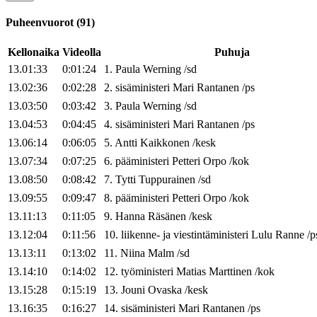
Puheenvuorot
(
91
)
Kellonaika
Videolla
Puhuja
13.01:33
0:01:24
1
.
Paula
Werning
/
sd
13.02:36
0:02:28
2
.
sisäministeri
Mari
Rantanen
/
ps
13.03:50
0:03:42
3
.
Paula
Werning
/
sd
13.04:53
0:04:45
4
.
sisäministeri
Mari
Rantanen
/
ps
13.06:14
0:06:05
5
.
Antti
Kaikkonen
/
kesk
13.07:34
0:07:25
6
.
pääministeri
Petteri
Orpo
/
kok
13.08:50
0:08:42
7
.
Tytti
Tuppurainen
/
sd
13.09:55
0:09:47
8
.
pääministeri
Petteri
Orpo
/
kok
13.11:13
0:11:05
9
.
Hanna
Räsänen
/
kesk
13.12:04
0:11:56
10
.
liikenne- ja viestintäministeri
Lulu
Ranne
/
p
13.13:11
0:13:02
11
.
Niina
Malm
/
sd
13.14:10
0:14:02
12
.
työministeri
Matias
Marttinen
/
kok
13.15:28
0:15:19
13
.
Jouni
Ovaska
/
kesk
13.16:35
0:16:27
14
.
sisäministeri
Mari
Rantanen
/
ps