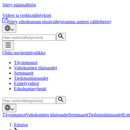
Siirry pääsisältöön
Videot ja verkkolähetykset
Siirry eduskunnan etusivulle
(avautuu uuteen välilehteen)
Ohita navigointivalikko
Täysistunnot
Valiokuntien tilaisuudet
Seminaarit
Tiedotustilaisuudet
Esittelyvideot
Eduskuntaryhmät
Täysistunnot
Valiokuntien tilaisuudet
Seminaarit
Tiedotustilaisuudet
Esit
Etusivu