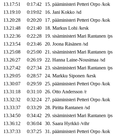
13.17:51
0:17:42
15
.
pääministeri
Petteri
Orpo
/
kok
13.19:10
0:19:02
16
.
Jani
Kokko
/
sd
13.20:28
0:20:20
17
.
pääministeri
Petteri
Orpo
/
kok
13.21:48
0:21:40
18
.
Markus
Lohi
/
kesk
13.22:36
0:22:28
19
.
sisäministeri
Mari
Rantanen
/
ps
13.23:54
0:23:46
20
.
Joona
Räsänen
/
sd
13.25:08
0:25:00
21
.
sisäministeri
Mari
Rantanen
/
ps
13.26:27
0:26:19
22
.
Hanna
Laine-Nousimaa
/
sd
13.27:42
0:27:34
23
.
sisäministeri
Mari
Rantanen
/
ps
13.29:05
0:28:57
24
.
Markku
Siponen
/
kesk
13.30:07
0:29:59
25
.
pääministeri
Petteri
Orpo
/
kok
13.31:18
0:31:10
26
.
Otto
Andersson
/
r
13.32:32
0:32:24
27
.
pääministeri
Petteri
Orpo
/
kok
13.33:37
0:33:29
28
.
Piritta
Rantanen
/
sd
13.34:50
0:34:42
29
.
sisäministeri
Mari
Rantanen
/
ps
13.36:12
0:36:04
30
.
Saara
Hyrkkö
/
vihr
13.37:33
0:37:25
31
.
pääministeri
Petteri
Orpo
/
kok