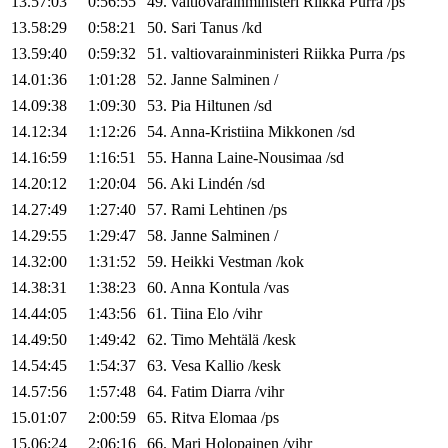
13.57:03
0:56:55
49
.
valtiovarainministeri
Riikka
Purra
/
ps
13.58:29
0:58:21
50
.
Sari
Tanus
/
kd
13.59:40
0:59:32
51
.
valtiovarainministeri
Riikka
Purra
/
ps
14.01:36
1:01:28
52
.
Janne
Salminen
/
14.09:38
1:09:30
53
.
Pia
Hiltunen
/
sd
14.12:34
1:12:26
54
.
Anna-Kristiina
Mikkonen
/
sd
14.16:59
1:16:51
55
.
Hanna
Laine-Nousimaa
/
sd
14.20:12
1:20:04
56
.
Aki
Lindén
/
sd
14.27:49
1:27:40
57
.
Rami
Lehtinen
/
ps
14.29:55
1:29:47
58
.
Janne
Salminen
/
14.32:00
1:31:52
59
.
Heikki
Vestman
/
kok
14.38:31
1:38:23
60
.
Anna
Kontula
/
vas
14.44:05
1:43:56
61
.
Tiina
Elo
/
vihr
14.49:50
1:49:42
62
.
Timo
Mehtälä
/
kesk
14.54:45
1:54:37
63
.
Vesa
Kallio
/
kesk
14.57:56
1:57:48
64
.
Fatim
Diarra
/
vihr
15.01:07
2:00:59
65
.
Ritva
Elomaa
/
ps
15.06:24
2:06:16
66
.
Mari
Holopainen
/
vihr