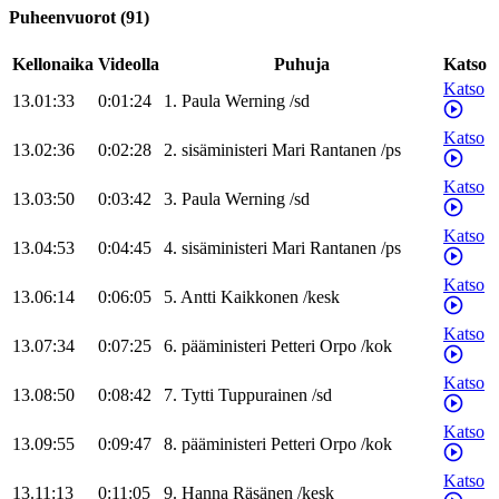
Puheenvuorot
(
91
)
Kellonaika
Videolla
Puhuja
Katso
Katso
13.01:33
0:01:24
1
.
Paula
Werning
/
sd
Katso
13.02:36
0:02:28
2
.
sisäministeri
Mari
Rantanen
/
ps
Katso
13.03:50
0:03:42
3
.
Paula
Werning
/
sd
Katso
13.04:53
0:04:45
4
.
sisäministeri
Mari
Rantanen
/
ps
Katso
13.06:14
0:06:05
5
.
Antti
Kaikkonen
/
kesk
Katso
13.07:34
0:07:25
6
.
pääministeri
Petteri
Orpo
/
kok
Katso
13.08:50
0:08:42
7
.
Tytti
Tuppurainen
/
sd
Katso
13.09:55
0:09:47
8
.
pääministeri
Petteri
Orpo
/
kok
Katso
13.11:13
0:11:05
9
.
Hanna
Räsänen
/
kesk