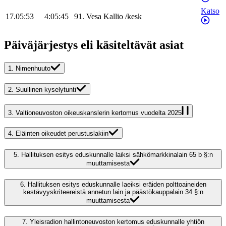
Katso
17.05:53
4:05:45
91
.
Vesa
Kallio
/
kesk
Päiväjärjestys eli käsiteltävät asiat
1.
Nimenhuuto
2.
Suullinen kyselytunti
3.
Valtioneuvoston oikeuskanslerin kertomus vuodelta 2025
4.
Eläinten oikeudet perustuslakiin
5.
Hallituksen esitys eduskunnalle laiksi sähkömarkkinalain 65 b §:n
muuttamisesta
6.
Hallituksen esitys eduskunnalle laeiksi eräiden polttoaineiden
kestävyyskriteereistä annetun lain ja päästökauppalain 34 §:n
muuttamisesta
7.
Yleisradion hallintoneuvoston kertomus eduskunnalle yhtiön