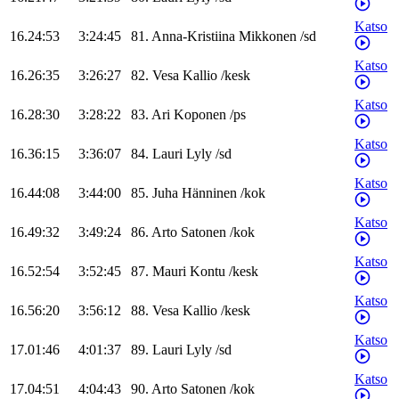
Katso
16.24:53
3:24:45
81
.
Anna-Kristiina
Mikkonen
/
sd
Katso
16.26:35
3:26:27
82
.
Vesa
Kallio
/
kesk
Katso
16.28:30
3:28:22
83
.
Ari
Koponen
/
ps
Katso
16.36:15
3:36:07
84
.
Lauri
Lyly
/
sd
Katso
16.44:08
3:44:00
85
.
Juha
Hänninen
/
kok
Katso
16.49:32
3:49:24
86
.
Arto
Satonen
/
kok
Katso
16.52:54
3:52:45
87
.
Mauri
Kontu
/
kesk
Katso
16.56:20
3:56:12
88
.
Vesa
Kallio
/
kesk
Katso
17.01:46
4:01:37
89
.
Lauri
Lyly
/
sd
Katso
17.04:51
4:04:43
90
.
Arto
Satonen
/
kok