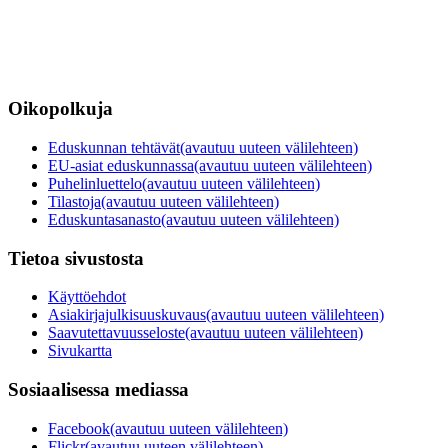
Oikopolkuja
Eduskunnan tehtävät
(avautuu uuteen välilehteen)
EU-asiat eduskunnassa
(avautuu uuteen välilehteen)
Puhelinluettelo
(avautuu uuteen välilehteen)
Tilastoja
(avautuu uuteen välilehteen)
Eduskuntasanasto
(avautuu uuteen välilehteen)
Tietoa sivustosta
Käyttöehdot
Asiakirjajulkisuuskuvaus
(avautuu uuteen välilehteen)
Saavutettavuusseloste
(avautuu uuteen välilehteen)
Sivukartta
Sosiaalisessa mediassa
Facebook
(avautuu uuteen välilehteen)
Flickr
(avautuu uuteen välilehteen)