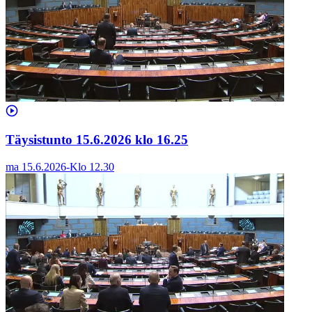
Täysistunto 15.6.2026 klo 16.25
ma 15.6.2026
-
Klo
12.30