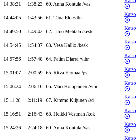
Katso
14.38:31
1:38:23
60
.
Anna
Kontula
/
vas
Katso
14.44:05
1:43:56
61
.
Tiina
Elo
/
vihr
Katso
14.49:50
1:49:42
62
.
Timo
Mehtälä
/
kesk
Katso
14.54:45
1:54:37
63
.
Vesa
Kallio
/
kesk
Katso
14.57:56
1:57:48
64
.
Fatim
Diarra
/
vihr
Katso
15.01:07
2:00:59
65
.
Ritva
Elomaa
/
ps
Katso
15.06:24
2:06:16
66
.
Mari
Holopainen
/
vihr
Katso
15.11:28
2:11:19
67
.
Kimmo
Kiljunen
/
sd
Katso
15.16:51
2:16:43
68
.
Heikki
Vestman
/
kok
Katso
15.24:26
2:24:18
69
.
Anna
Kontula
/
vas
Katso