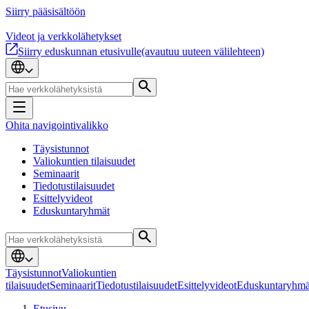
Siirry pääsisältöön
Videot ja verkkolähetykset
Siirry eduskunnan etusivulle
(avautuu uuteen välilehteen)
Ohita navigointivalikko
Täysistunnot
Valiokuntien tilaisuudet
Seminaarit
Tiedotustilaisuudet
Esittelyvideot
Eduskuntaryhmät
Täysistunnot
Valiokuntien
tilaisuudet
Seminaarit
Tiedotustilaisuudet
Esittelyvideot
Eduskuntaryhmä
Etusivu