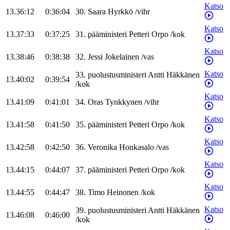
Katso
13.36:12
0:36:04
30
.
Saara
Hyrkkö
/
vihr
Katso
13.37:33
0:37:25
31
.
pääministeri
Petteri
Orpo
/
kok
Katso
13.38:46
0:38:38
32
.
Jessi
Jokelainen
/
vas
Katso
33
.
puolustusministeri
Antti
Häkkänen
13.40:02
0:39:54
/
kok
Katso
13.41:09
0:41:01
34
.
Oras
Tynkkynen
/
vihr
Katso
13.41:58
0:41:50
35
.
pääministeri
Petteri
Orpo
/
kok
Katso
13.42:58
0:42:50
36
.
Veronika
Honkasalo
/
vas
Katso
13.44:15
0:44:07
37
.
pääministeri
Petteri
Orpo
/
kok
Katso
13.44:55
0:44:47
38
.
Timo
Heinonen
/
kok
Katso
39
.
puolustusministeri
Antti
Häkkänen
13.46:08
0:46:00
/
kok