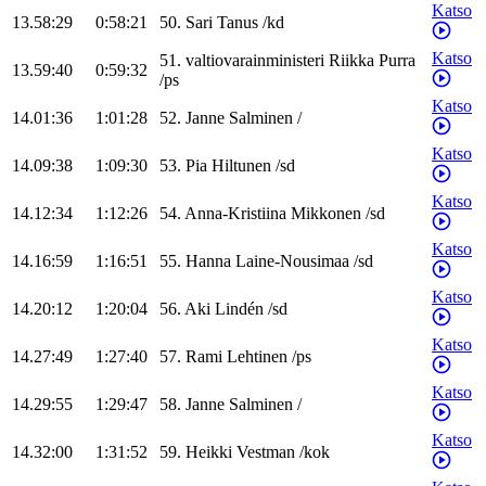
Katso
13.58:29
0:58:21
50
.
Sari
Tanus
/
kd
Katso
51
.
valtiovarainministeri
Riikka
Purra
13.59:40
0:59:32
/
ps
Katso
14.01:36
1:01:28
52
.
Janne
Salminen
/
Katso
14.09:38
1:09:30
53
.
Pia
Hiltunen
/
sd
Katso
14.12:34
1:12:26
54
.
Anna-Kristiina
Mikkonen
/
sd
Katso
14.16:59
1:16:51
55
.
Hanna
Laine-Nousimaa
/
sd
Katso
14.20:12
1:20:04
56
.
Aki
Lindén
/
sd
Katso
14.27:49
1:27:40
57
.
Rami
Lehtinen
/
ps
Katso
14.29:55
1:29:47
58
.
Janne
Salminen
/
Katso
14.32:00
1:31:52
59
.
Heikki
Vestman
/
kok