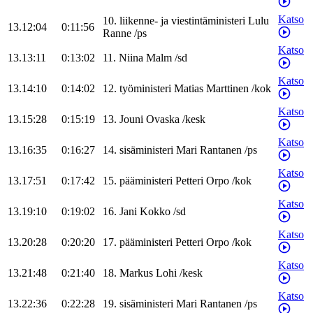
Katso
10
.
liikenne- ja viestintäministeri
Lulu
13.12:04
0:11:56
Ranne
/
ps
Katso
13.13:11
0:13:02
11
.
Niina
Malm
/
sd
Katso
13.14:10
0:14:02
12
.
työministeri
Matias
Marttinen
/
kok
Katso
13.15:28
0:15:19
13
.
Jouni
Ovaska
/
kesk
Katso
13.16:35
0:16:27
14
.
sisäministeri
Mari
Rantanen
/
ps
Katso
13.17:51
0:17:42
15
.
pääministeri
Petteri
Orpo
/
kok
Katso
13.19:10
0:19:02
16
.
Jani
Kokko
/
sd
Katso
13.20:28
0:20:20
17
.
pääministeri
Petteri
Orpo
/
kok
Katso
13.21:48
0:21:40
18
.
Markus
Lohi
/
kesk
Katso
13.22:36
0:22:28
19
.
sisäministeri
Mari
Rantanen
/
ps