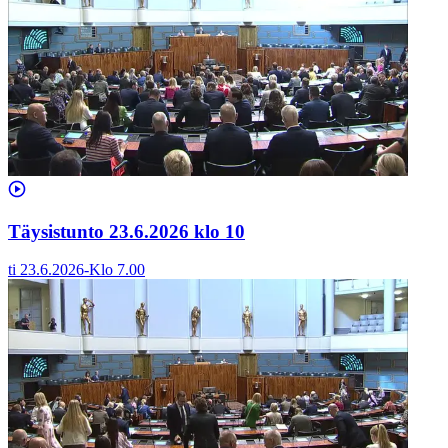
Täysistunto 23.6.2026 klo 10
ti 23.6.2026
-
Klo
7.00