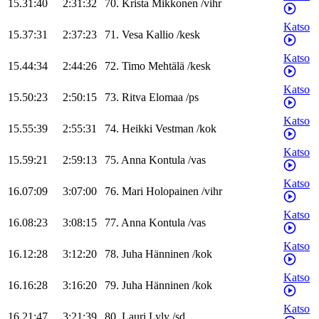
15.31:40
2:31:32
70
.
Krista
Mikkonen
/
vihr
Katso
15.37:31
2:37:23
71
.
Vesa
Kallio
/
kesk
Katso
15.44:34
2:44:26
72
.
Timo
Mehtälä
/
kesk
Katso
15.50:23
2:50:15
73
.
Ritva
Elomaa
/
ps
Katso
15.55:39
2:55:31
74
.
Heikki
Vestman
/
kok
Katso
15.59:21
2:59:13
75
.
Anna
Kontula
/
vas
Katso
16.07:09
3:07:00
76
.
Mari
Holopainen
/
vihr
Katso
16.08:23
3:08:15
77
.
Anna
Kontula
/
vas
Katso
16.12:28
3:12:20
78
.
Juha
Hänninen
/
kok
Katso
16.16:28
3:16:20
79
.
Juha
Hänninen
/
kok
Katso
16.21:47
3:21:39
80
.
Lauri
Lyly
/
sd