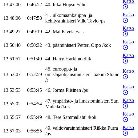
Katso
13.47:00
0:46:52
40
.
Inka
Hopsu
/
vihr
Katso
41
.
ulkomaankauppa- ja
13.48:06
0:47:58
kehitysministeri
Ville
Tavio
/
ps
Katso
13.49:27
0:49:19
42
.
Mai
Kivelä
/
vas
Katso
13.50:40
0:50:32
43
.
pääministeri
Petteri
Orpo
/
kok
Katso
13.51:57
0:51:49
44
.
Harry
Harkimo
/
liik
45
.
eurooppa- ja
Katso
13.53:07
0:52:59
omistajaohjausministeri
Joakim
Strand
/
r
Katso
13.53:53
0:53:45
46
.
Jorma
Piisinen
/
ps
Katso
47
.
ympäristö- ja ilmastoministeri
Sari
13.55:02
0:54:54
Multala
/
kok
Katso
13.55:57
0:55:49
48
.
Tere
Sammallahti
/
kok
Katso
49
.
valtiovarainministeri
Riikka
Purra
13.57:03
0:56:55
/
ps