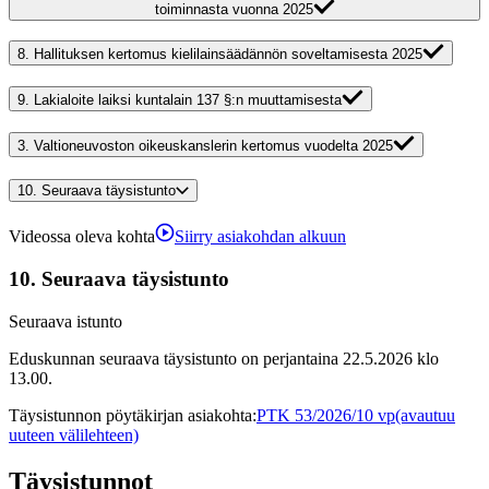
toiminnasta vuonna 2025
8.
Hallituksen kertomus kielilainsäädännön soveltamisesta 2025
9.
Lakialoite laiksi kuntalain 137 §:n muuttamisesta
3.
Valtioneuvoston oikeuskanslerin kertomus vuodelta 2025
10.
Seuraava täysistunto
Videossa oleva kohta
Siirry asiakohdan alkuun
10.
Seuraava täysistunto
Seuraava istunto
Eduskunnan seuraava täysistunto on perjantaina 22.5.2026 klo
13.00.
Täysistunnon pöytäkirjan asiakohta
:
PTK 53/2026/10 vp
(avautuu
uuteen välilehteen)
Täysistunnot