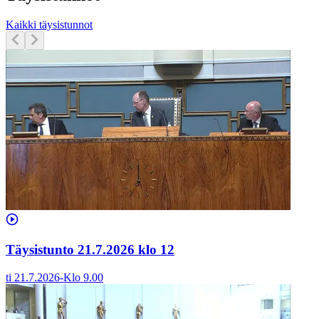
Kaikki täysistunnot
Täysistunto 21.7.2026 klo 12
ti 21.7.2026
-
Klo
9.00