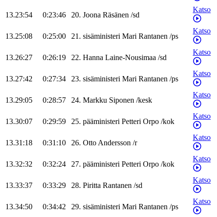
Katso
13.23:54
0:23:46
20
.
Joona
Räsänen
/
sd
Katso
13.25:08
0:25:00
21
.
sisäministeri
Mari
Rantanen
/
ps
Katso
13.26:27
0:26:19
22
.
Hanna
Laine-Nousimaa
/
sd
Katso
13.27:42
0:27:34
23
.
sisäministeri
Mari
Rantanen
/
ps
Katso
13.29:05
0:28:57
24
.
Markku
Siponen
/
kesk
Katso
13.30:07
0:29:59
25
.
pääministeri
Petteri
Orpo
/
kok
Katso
13.31:18
0:31:10
26
.
Otto
Andersson
/
r
Katso
13.32:32
0:32:24
27
.
pääministeri
Petteri
Orpo
/
kok
Katso
13.33:37
0:33:29
28
.
Piritta
Rantanen
/
sd
Katso
13.34:50
0:34:42
29
.
sisäministeri
Mari
Rantanen
/
ps