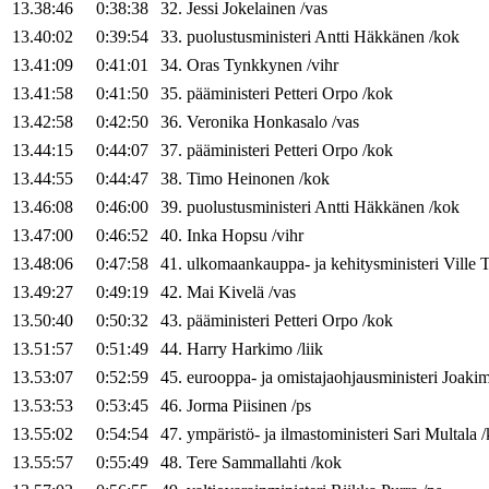
13.38:46
0:38:38
32
.
Jessi
Jokelainen
/
vas
13.40:02
0:39:54
33
.
puolustusministeri
Antti
Häkkänen
/
kok
13.41:09
0:41:01
34
.
Oras
Tynkkynen
/
vihr
13.41:58
0:41:50
35
.
pääministeri
Petteri
Orpo
/
kok
13.42:58
0:42:50
36
.
Veronika
Honkasalo
/
vas
13.44:15
0:44:07
37
.
pääministeri
Petteri
Orpo
/
kok
13.44:55
0:44:47
38
.
Timo
Heinonen
/
kok
13.46:08
0:46:00
39
.
puolustusministeri
Antti
Häkkänen
/
kok
13.47:00
0:46:52
40
.
Inka
Hopsu
/
vihr
13.48:06
0:47:58
41
.
ulkomaankauppa- ja kehitysministeri
Ville
T
13.49:27
0:49:19
42
.
Mai
Kivelä
/
vas
13.50:40
0:50:32
43
.
pääministeri
Petteri
Orpo
/
kok
13.51:57
0:51:49
44
.
Harry
Harkimo
/
liik
13.53:07
0:52:59
45
.
eurooppa- ja omistajaohjausministeri
Joaki
13.53:53
0:53:45
46
.
Jorma
Piisinen
/
ps
13.55:02
0:54:54
47
.
ympäristö- ja ilmastoministeri
Sari
Multala
/
13.55:57
0:55:49
48
.
Tere
Sammallahti
/
kok