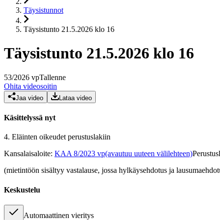
Täysistunnot
Täysistunto 21.5.2026 klo 16
Täysistunto 21.5.2026 klo 16
53
/
2026
vp
Tallenne
Ohita videosoitin
Jaa video
Lataa video
Käsittelyssä nyt
4.
Eläinten oikeudet perustuslakiin
Kansalaisaloite
:
KAA 8/2023 vp
(avautuu uuteen välilehteen)
Perustus
(mietintöön sisältyy vastalause, jossa hylkäysehdotus ja lausumaehdot
Keskustelu
Automaattinen vieritys