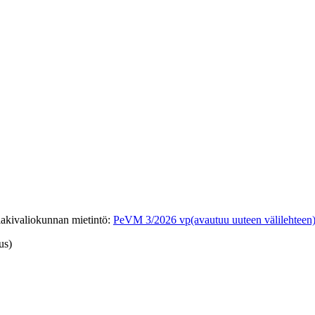
lakivaliokunnan mietintö
:
PeVM 3/2026 vp
(avautuu uuteen välilehteen
us)