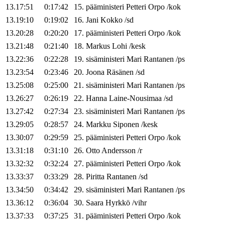
13.17:51
0:17:42
15
.
pääministeri
Petteri
Orpo
/
kok
13.19:10
0:19:02
16
.
Jani
Kokko
/
sd
13.20:28
0:20:20
17
.
pääministeri
Petteri
Orpo
/
kok
13.21:48
0:21:40
18
.
Markus
Lohi
/
kesk
13.22:36
0:22:28
19
.
sisäministeri
Mari
Rantanen
/
ps
13.23:54
0:23:46
20
.
Joona
Räsänen
/
sd
13.25:08
0:25:00
21
.
sisäministeri
Mari
Rantanen
/
ps
13.26:27
0:26:19
22
.
Hanna
Laine-Nousimaa
/
sd
13.27:42
0:27:34
23
.
sisäministeri
Mari
Rantanen
/
ps
13.29:05
0:28:57
24
.
Markku
Siponen
/
kesk
13.30:07
0:29:59
25
.
pääministeri
Petteri
Orpo
/
kok
13.31:18
0:31:10
26
.
Otto
Andersson
/
r
13.32:32
0:32:24
27
.
pääministeri
Petteri
Orpo
/
kok
13.33:37
0:33:29
28
.
Piritta
Rantanen
/
sd
13.34:50
0:34:42
29
.
sisäministeri
Mari
Rantanen
/
ps
13.36:12
0:36:04
30
.
Saara
Hyrkkö
/
vihr
13.37:33
0:37:25
31
.
pääministeri
Petteri
Orpo
/
kok