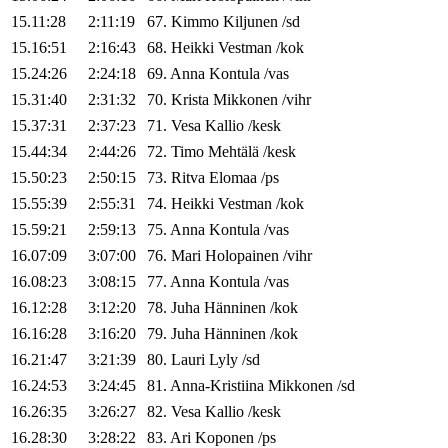
15.11:28
2:11:19
67
.
Kimmo
Kiljunen
/
sd
15.16:51
2:16:43
68
.
Heikki
Vestman
/
kok
15.24:26
2:24:18
69
.
Anna
Kontula
/
vas
15.31:40
2:31:32
70
.
Krista
Mikkonen
/
vihr
15.37:31
2:37:23
71
.
Vesa
Kallio
/
kesk
15.44:34
2:44:26
72
.
Timo
Mehtälä
/
kesk
15.50:23
2:50:15
73
.
Ritva
Elomaa
/
ps
15.55:39
2:55:31
74
.
Heikki
Vestman
/
kok
15.59:21
2:59:13
75
.
Anna
Kontula
/
vas
16.07:09
3:07:00
76
.
Mari
Holopainen
/
vihr
16.08:23
3:08:15
77
.
Anna
Kontula
/
vas
16.12:28
3:12:20
78
.
Juha
Hänninen
/
kok
16.16:28
3:16:20
79
.
Juha
Hänninen
/
kok
16.21:47
3:21:39
80
.
Lauri
Lyly
/
sd
16.24:53
3:24:45
81
.
Anna-Kristiina
Mikkonen
/
sd
16.26:35
3:26:27
82
.
Vesa
Kallio
/
kesk
16.28:30
3:28:22
83
.
Ari
Koponen
/
ps