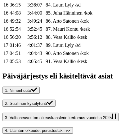
16.36:15
3:36:07
84
.
Lauri
Lyly
/
sd
16.44:08
3:44:00
85
.
Juha
Hänninen
/
kok
16.49:32
3:49:24
86
.
Arto
Satonen
/
kok
16.52:54
3:52:45
87
.
Mauri
Kontu
/
kesk
16.56:20
3:56:12
88
.
Vesa
Kallio
/
kesk
17.01:46
4:01:37
89
.
Lauri
Lyly
/
sd
17.04:51
4:04:43
90
.
Arto
Satonen
/
kok
17.05:53
4:05:45
91
.
Vesa
Kallio
/
kesk
Päiväjärjestys eli käsiteltävät asiat
1.
Nimenhuuto
2.
Suullinen kyselytunti
3.
Valtioneuvoston oikeuskanslerin kertomus vuodelta 2025
4.
Eläinten oikeudet perustuslakiin