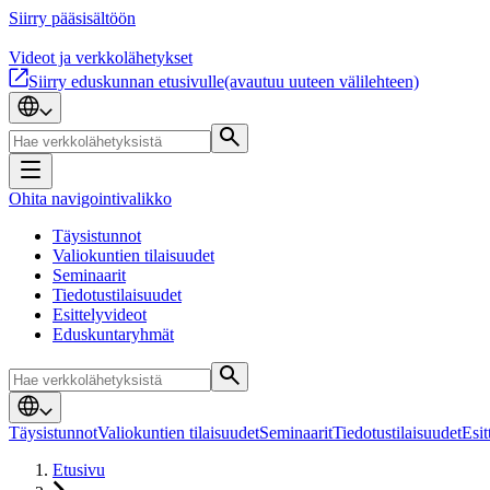
Siirry pääsisältöön
Videot ja verkkolähetykset
Siirry eduskunnan etusivulle
(avautuu uuteen välilehteen)
Ohita navigointivalikko
Täysistunnot
Valiokuntien tilaisuudet
Seminaarit
Tiedotustilaisuudet
Esittelyvideot
Eduskuntaryhmät
Täysistunnot
Valiokuntien tilaisuudet
Seminaarit
Tiedotustilaisuudet
Esit
Etusivu