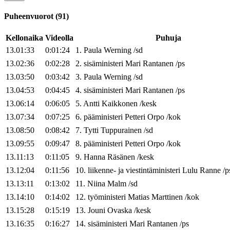
Puheenvuorot
(
91
)
Kellonaika
Videolla
Puhuja
13.01:33
0:01:24
1
.
Paula
Werning
/
sd
13.02:36
0:02:28
2
.
sisäministeri
Mari
Rantanen
/
ps
13.03:50
0:03:42
3
.
Paula
Werning
/
sd
13.04:53
0:04:45
4
.
sisäministeri
Mari
Rantanen
/
ps
13.06:14
0:06:05
5
.
Antti
Kaikkonen
/
kesk
13.07:34
0:07:25
6
.
pääministeri
Petteri
Orpo
/
kok
13.08:50
0:08:42
7
.
Tytti
Tuppurainen
/
sd
13.09:55
0:09:47
8
.
pääministeri
Petteri
Orpo
/
kok
13.11:13
0:11:05
9
.
Hanna
Räsänen
/
kesk
13.12:04
0:11:56
10
.
liikenne- ja viestintäministeri
Lulu
Ranne
/
p
13.13:11
0:13:02
11
.
Niina
Malm
/
sd
13.14:10
0:14:02
12
.
työministeri
Matias
Marttinen
/
kok
13.15:28
0:15:19
13
.
Jouni
Ovaska
/
kesk
13.16:35
0:16:27
14
.
sisäministeri
Mari
Rantanen
/
ps