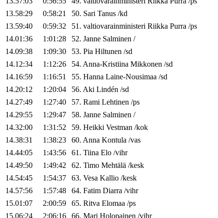
13.57:03
0:56:55
49
.
valtiovarainministeri
Riikka
Purra
/
ps
13.58:29
0:58:21
50
.
Sari
Tanus
/
kd
13.59:40
0:59:32
51
.
valtiovarainministeri
Riikka
Purra
/
ps
14.01:36
1:01:28
52
.
Janne
Salminen
/
14.09:38
1:09:30
53
.
Pia
Hiltunen
/
sd
14.12:34
1:12:26
54
.
Anna-Kristiina
Mikkonen
/
sd
14.16:59
1:16:51
55
.
Hanna
Laine-Nousimaa
/
sd
14.20:12
1:20:04
56
.
Aki
Lindén
/
sd
14.27:49
1:27:40
57
.
Rami
Lehtinen
/
ps
14.29:55
1:29:47
58
.
Janne
Salminen
/
14.32:00
1:31:52
59
.
Heikki
Vestman
/
kok
14.38:31
1:38:23
60
.
Anna
Kontula
/
vas
14.44:05
1:43:56
61
.
Tiina
Elo
/
vihr
14.49:50
1:49:42
62
.
Timo
Mehtälä
/
kesk
14.54:45
1:54:37
63
.
Vesa
Kallio
/
kesk
14.57:56
1:57:48
64
.
Fatim
Diarra
/
vihr
15.01:07
2:00:59
65
.
Ritva
Elomaa
/
ps
15.06:24
2:06:16
66
.
Mari
Holopainen
/
vihr