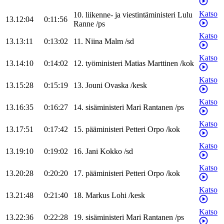
Katso
10
.
liikenne- ja viestintäministeri
Lulu
13.12:04
0:11:56
Ranne
/
ps
Katso
13.13:11
0:13:02
11
.
Niina
Malm
/
sd
Katso
13.14:10
0:14:02
12
.
työministeri
Matias
Marttinen
/
kok
Katso
13.15:28
0:15:19
13
.
Jouni
Ovaska
/
kesk
Katso
13.16:35
0:16:27
14
.
sisäministeri
Mari
Rantanen
/
ps
Katso
13.17:51
0:17:42
15
.
pääministeri
Petteri
Orpo
/
kok
Katso
13.19:10
0:19:02
16
.
Jani
Kokko
/
sd
Katso
13.20:28
0:20:20
17
.
pääministeri
Petteri
Orpo
/
kok
Katso
13.21:48
0:21:40
18
.
Markus
Lohi
/
kesk
Katso
13.22:36
0:22:28
19
.
sisäministeri
Mari
Rantanen
/
ps