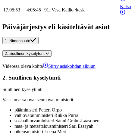
Katso
17.05:53
4:05:45
91
.
Vesa
Kallio
/
kesk
Päiväjärjestys eli käsiteltävät asiat
1.
Nimenhuuto
2.
Suullinen kyselytunti
Videossa oleva kohta
Siirry asiakohdan alkuun
2.
Suullinen kyselytunti
Suullinen kyselytunti
Vastaamassa ovat seuraavat ministerit
:
pääministeri
Petteri
Orpo
valtiovarainministeri
Riikka
Purra
sosiaaliturvaministeri
Sanni
Grahn-Laasonen
maa- ja metsätalousministeri
Sari
Essayah
oikeusministeri
Leena
Meri