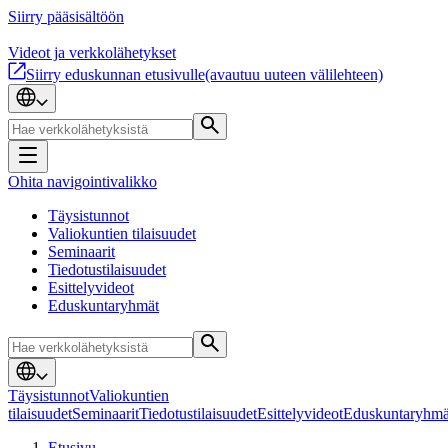
Siirry pääsisältöön
Videot ja verkkolähetykset
Siirry eduskunnan etusivulle
(avautuu uuteen välilehteen)
Ohita navigointivalikko
Täysistunnot
Valiokuntien tilaisuudet
Seminaarit
Tiedotustilaisuudet
Esittelyvideot
Eduskuntaryhmät
Täysistunnot
Valiokuntien
tilaisuudet
Seminaarit
Tiedotustilaisuudet
Esittelyvideot
Eduskuntaryhmä
Etusivu