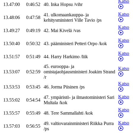
Katso
13.47:00
0:46:52
40
.
Inka
Hopsu
/
vihr
Katso
41
.
ulkomaankauppa- ja
13.48:06
0:47:58
kehitysministeri
Ville
Tavio
/
ps
Katso
13.49:27
0:49:19
42
.
Mai
Kivelä
/
vas
Katso
13.50:40
0:50:32
43
.
pääministeri
Petteri
Orpo
/
kok
Katso
13.51:57
0:51:49
44
.
Harry
Harkimo
/
liik
45
.
eurooppa- ja
Katso
13.53:07
0:52:59
omistajaohjausministeri
Joakim
Strand
/
r
Katso
13.53:53
0:53:45
46
.
Jorma
Piisinen
/
ps
Katso
47
.
ympäristö- ja ilmastoministeri
Sari
13.55:02
0:54:54
Multala
/
kok
Katso
13.55:57
0:55:49
48
.
Tere
Sammallahti
/
kok
Katso
49
.
valtiovarainministeri
Riikka
Purra
13.57:03
0:56:55
/
ps