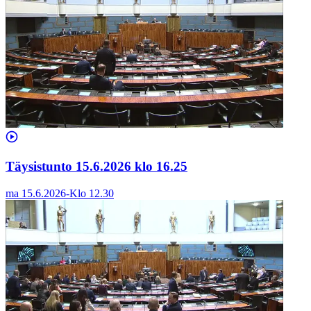
Täysistunto 15.6.2026 klo 16.25
ma 15.6.2026
-
Klo
12.30