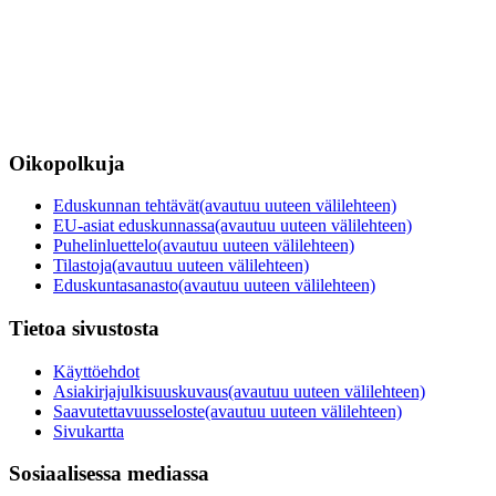
Oikopolkuja
Eduskunnan tehtävät
(avautuu uuteen välilehteen)
EU-asiat eduskunnassa
(avautuu uuteen välilehteen)
Puhelinluettelo
(avautuu uuteen välilehteen)
Tilastoja
(avautuu uuteen välilehteen)
Eduskuntasanasto
(avautuu uuteen välilehteen)
Tietoa sivustosta
Käyttöehdot
Asiakirjajulkisuuskuvaus
(avautuu uuteen välilehteen)
Saavutettavuusseloste
(avautuu uuteen välilehteen)
Sivukartta
Sosiaalisessa mediassa