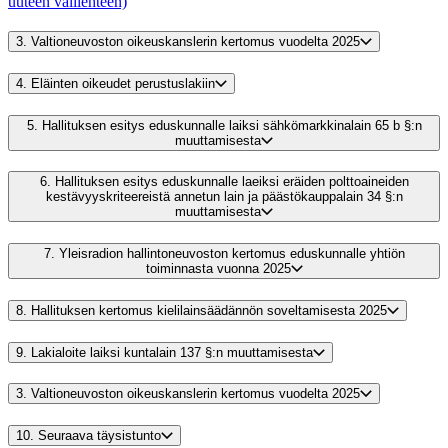
uuteen välilehteen)
3.
Valtioneuvoston oikeuskanslerin kertomus vuodelta 2025
4.
Eläinten oikeudet perustuslakiin
5.
Hallituksen esitys eduskunnalle laiksi sähkömarkkinalain 65 b §:n
muuttamisesta
6.
Hallituksen esitys eduskunnalle laeiksi eräiden polttoaineiden
kestävyyskriteereistä annetun lain ja päästökauppalain 34 §:n
muuttamisesta
7.
Yleisradion hallintoneuvoston kertomus eduskunnalle yhtiön
toiminnasta vuonna 2025
8.
Hallituksen kertomus kielilainsäädännön soveltamisesta 2025
9.
Lakialoite laiksi kuntalain 137 §:n muuttamisesta
3.
Valtioneuvoston oikeuskanslerin kertomus vuodelta 2025
10.
Seuraava täysistunto