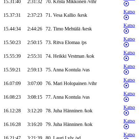
15.31:40
2:31:32
70
.
Krista
Mikkonen
/
vihr
Katso
15.37:31
2:37:23
71
.
Vesa
Kallio
/
kesk
Katso
15.44:34
2:44:26
72
.
Timo
Mehtälä
/
kesk
Katso
15.50:23
2:50:15
73
.
Ritva
Elomaa
/
ps
Katso
15.55:39
2:55:31
74
.
Heikki
Vestman
/
kok
Katso
15.59:21
2:59:13
75
.
Anna
Kontula
/
vas
Katso
16.07:09
3:07:00
76
.
Mari
Holopainen
/
vihr
Katso
16.08:23
3:08:15
77
.
Anna
Kontula
/
vas
Katso
16.12:28
3:12:20
78
.
Juha
Hänninen
/
kok
Katso
16.16:28
3:16:20
79
.
Juha
Hänninen
/
kok
Katso
16.21:47
3:21:39
80
.
Lauri
Lyly
/
sd