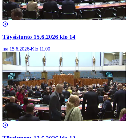
Täysistunto 15.6.2026 klo 14
ma 15.6.2026
-
Klo
11.00