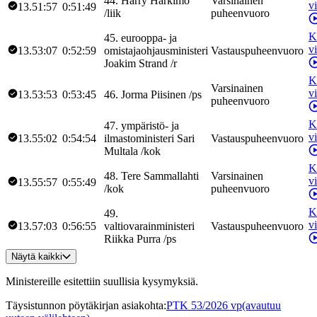
44
.
Harry
Harkimo
Varsinainen
v
13.51:57
0:51:49
/
liik
puheenvuoro
K
45
.
eurooppa- ja
v
13.53:07
0:52:59
omistajaohjausministeri
Vastauspuheenvuoro
Joakim
Strand
/
r
K
Varsinainen
v
13.53:53
0:53:45
46
.
Jorma
Piisinen
/
ps
puheenvuoro
K
47
.
ympäristö- ja
v
13.55:02
0:54:54
ilmastoministeri
Sari
Vastauspuheenvuoro
Multala
/
kok
K
48
.
Tere
Sammallahti
Varsinainen
v
13.55:57
0:55:49
/
kok
puheenvuoro
K
49
.
v
13.57:03
0:56:55
valtiovarainministeri
Vastauspuheenvuoro
Riikka
Purra
/
ps
Näytä kaikki
Ministereille esitettiin suullisia kysymyksiä.
Täysistunnon pöytäkirjan asiakohta
:
PTK 53/2026 vp
(avautuu