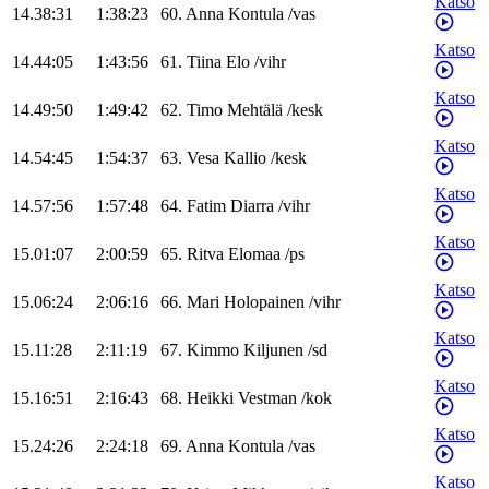
Katso
14.38:31
1:38:23
60
.
Anna
Kontula
/
vas
Katso
14.44:05
1:43:56
61
.
Tiina
Elo
/
vihr
Katso
14.49:50
1:49:42
62
.
Timo
Mehtälä
/
kesk
Katso
14.54:45
1:54:37
63
.
Vesa
Kallio
/
kesk
Katso
14.57:56
1:57:48
64
.
Fatim
Diarra
/
vihr
Katso
15.01:07
2:00:59
65
.
Ritva
Elomaa
/
ps
Katso
15.06:24
2:06:16
66
.
Mari
Holopainen
/
vihr
Katso
15.11:28
2:11:19
67
.
Kimmo
Kiljunen
/
sd
Katso
15.16:51
2:16:43
68
.
Heikki
Vestman
/
kok
Katso
15.24:26
2:24:18
69
.
Anna
Kontula
/
vas
Katso