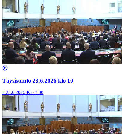
Täysistunto 23.6.2026 klo 10
ti 23.6.2026
-
Klo
7.00