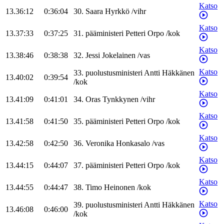
Katso
13.36:12
0:36:04
30
.
Saara
Hyrkkö
/
vihr
Katso
13.37:33
0:37:25
31
.
pääministeri
Petteri
Orpo
/
kok
Katso
13.38:46
0:38:38
32
.
Jessi
Jokelainen
/
vas
Katso
33
.
puolustusministeri
Antti
Häkkänen
13.40:02
0:39:54
/
kok
Katso
13.41:09
0:41:01
34
.
Oras
Tynkkynen
/
vihr
Katso
13.41:58
0:41:50
35
.
pääministeri
Petteri
Orpo
/
kok
Katso
13.42:58
0:42:50
36
.
Veronika
Honkasalo
/
vas
Katso
13.44:15
0:44:07
37
.
pääministeri
Petteri
Orpo
/
kok
Katso
13.44:55
0:44:47
38
.
Timo
Heinonen
/
kok
Katso
39
.
puolustusministeri
Antti
Häkkänen
13.46:08
0:46:00
/
kok