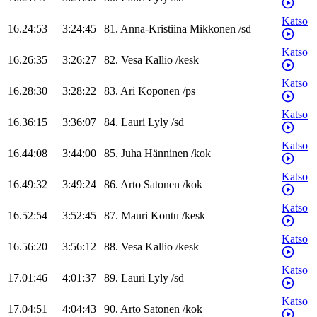
Katso
16.24:53
3:24:45
81
.
Anna-Kristiina
Mikkonen
/
sd
Katso
16.26:35
3:26:27
82
.
Vesa
Kallio
/
kesk
Katso
16.28:30
3:28:22
83
.
Ari
Koponen
/
ps
Katso
16.36:15
3:36:07
84
.
Lauri
Lyly
/
sd
Katso
16.44:08
3:44:00
85
.
Juha
Hänninen
/
kok
Katso
16.49:32
3:49:24
86
.
Arto
Satonen
/
kok
Katso
16.52:54
3:52:45
87
.
Mauri
Kontu
/
kesk
Katso
16.56:20
3:56:12
88
.
Vesa
Kallio
/
kesk
Katso
17.01:46
4:01:37
89
.
Lauri
Lyly
/
sd
Katso
17.04:51
4:04:43
90
.
Arto
Satonen
/
kok