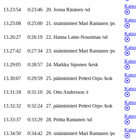
Katso
13.23:54
0:23:46
20
.
Joona
Räsänen
/
sd
Katso
13.25:08
0:25:00
21
.
sisäministeri
Mari
Rantanen
/
ps
Katso
13.26:27
0:26:19
22
.
Hanna
Laine-Nousimaa
/
sd
Katso
13.27:42
0:27:34
23
.
sisäministeri
Mari
Rantanen
/
ps
Katso
13.29:05
0:28:57
24
.
Markku
Siponen
/
kesk
Katso
13.30:07
0:29:59
25
.
pääministeri
Petteri
Orpo
/
kok
Katso
13.31:18
0:31:10
26
.
Otto
Andersson
/
r
Katso
13.32:32
0:32:24
27
.
pääministeri
Petteri
Orpo
/
kok
Katso
13.33:37
0:33:29
28
.
Piritta
Rantanen
/
sd
Katso
13.34:50
0:34:42
29
.
sisäministeri
Mari
Rantanen
/
ps