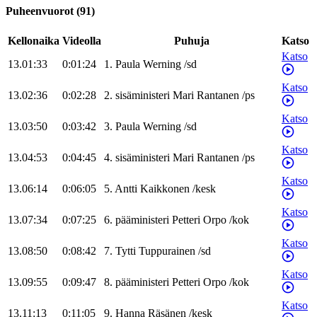
Puheenvuorot
(
91
)
Kellonaika
Videolla
Puhuja
Katso
Katso
13.01:33
0:01:24
1
.
Paula
Werning
/
sd
Katso
13.02:36
0:02:28
2
.
sisäministeri
Mari
Rantanen
/
ps
Katso
13.03:50
0:03:42
3
.
Paula
Werning
/
sd
Katso
13.04:53
0:04:45
4
.
sisäministeri
Mari
Rantanen
/
ps
Katso
13.06:14
0:06:05
5
.
Antti
Kaikkonen
/
kesk
Katso
13.07:34
0:07:25
6
.
pääministeri
Petteri
Orpo
/
kok
Katso
13.08:50
0:08:42
7
.
Tytti
Tuppurainen
/
sd
Katso
13.09:55
0:09:47
8
.
pääministeri
Petteri
Orpo
/
kok
Katso
13.11:13
0:11:05
9
.
Hanna
Räsänen
/
kesk