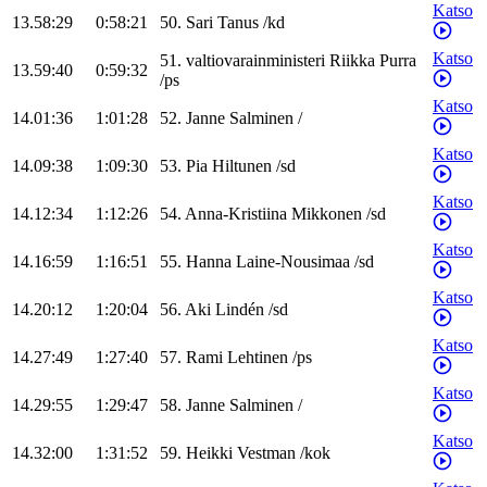
Katso
13.58:29
0:58:21
50
.
Sari
Tanus
/
kd
Katso
51
.
valtiovarainministeri
Riikka
Purra
13.59:40
0:59:32
/
ps
Katso
14.01:36
1:01:28
52
.
Janne
Salminen
/
Katso
14.09:38
1:09:30
53
.
Pia
Hiltunen
/
sd
Katso
14.12:34
1:12:26
54
.
Anna-Kristiina
Mikkonen
/
sd
Katso
14.16:59
1:16:51
55
.
Hanna
Laine-Nousimaa
/
sd
Katso
14.20:12
1:20:04
56
.
Aki
Lindén
/
sd
Katso
14.27:49
1:27:40
57
.
Rami
Lehtinen
/
ps
Katso
14.29:55
1:29:47
58
.
Janne
Salminen
/
Katso
14.32:00
1:31:52
59
.
Heikki
Vestman
/
kok