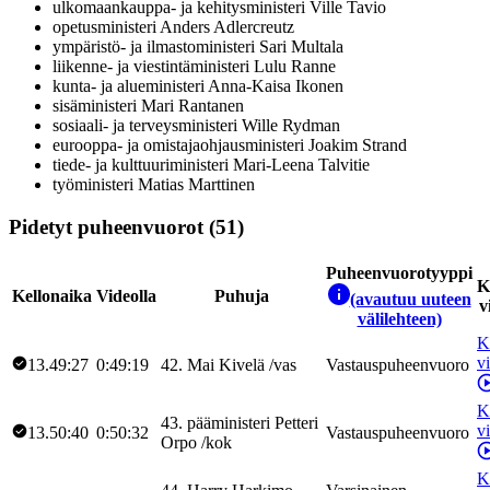
ulkomaankauppa- ja kehitysministeri
Ville
Tavio
opetusministeri
Anders
Adlercreutz
ympäristö- ja ilmastoministeri
Sari
Multala
liikenne- ja viestintäministeri
Lulu
Ranne
kunta- ja alueministeri
Anna-Kaisa
Ikonen
sisäministeri
Mari
Rantanen
sosiaali- ja terveysministeri
Wille
Rydman
eurooppa- ja omistajaohjausministeri
Joakim
Strand
tiede- ja kulttuuriministeri
Mari-Leena
Talvitie
työministeri
Matias
Marttinen
Pidetyt puheenvuorot (51)
Puheenvuorotyyppi
K
Kellonaika
Videolla
Puhuja
(avautuu uuteen
v
välilehteen)
K
v
13.49:27
0:49:19
42
.
Mai
Kivelä
/
vas
Vastauspuheenvuoro
K
43
.
pääministeri
Petteri
v
13.50:40
0:50:32
Vastauspuheenvuoro
Orpo
/
kok
K