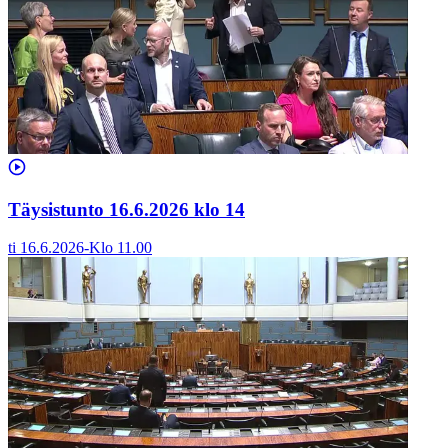
Täysistunto 16.6.2026 klo 14
ti 16.6.2026
-
Klo
11.00