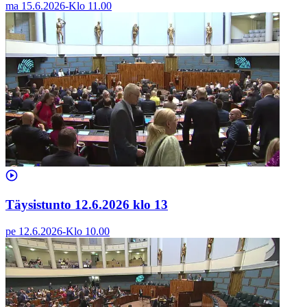
ma 15.6.2026
-
Klo
11.00
Täysistunto 12.6.2026 klo 13
pe 12.6.2026
-
Klo
10.00