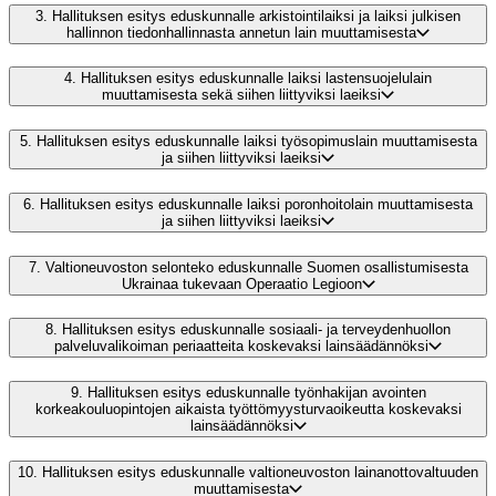
3.
Hallituksen esitys eduskunnalle arkistointilaiksi ja laiksi julkisen
hallinnon tiedonhallinnasta annetun lain muuttamisesta
4.
Hallituksen esitys eduskunnalle laiksi lastensuojelulain
muuttamisesta sekä siihen liittyviksi laeiksi
5.
Hallituksen esitys eduskunnalle laiksi työsopimuslain muuttamisesta
ja siihen liittyviksi laeiksi
6.
Hallituksen esitys eduskunnalle laiksi poronhoitolain muuttamisesta
ja siihen liittyviksi laeiksi
7.
Valtioneuvoston selonteko eduskunnalle Suomen osallistumisesta
Ukrainaa tukevaan Operaatio Legioon
8.
Hallituksen esitys eduskunnalle sosiaali- ja terveydenhuollon
palveluvalikoiman periaatteita koskevaksi lainsäädännöksi
9.
Hallituksen esitys eduskunnalle työnhakijan avointen
korkeakouluopintojen aikaista työttömyysturvaoikeutta koskevaksi
lainsäädännöksi
10.
Hallituksen esitys eduskunnalle valtioneuvoston lainanottovaltuuden
muuttamisesta