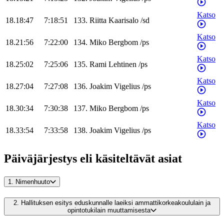
Katso
18.18:47
7:18:51
133
.
Riitta
Kaarisalo
/
sd
Katso
18.21:56
7:22:00
134
.
Miko
Bergbom
/
ps
Katso
18.25:02
7:25:06
135
.
Rami
Lehtinen
/
ps
Katso
18.27:04
7:27:08
136
.
Joakim
Vigelius
/
ps
Katso
18.30:34
7:30:38
137
.
Miko
Bergbom
/
ps
Katso
18.33:54
7:33:58
138
.
Joakim
Vigelius
/
ps
Päiväjärjestys eli käsiteltävät asiat
1.
Nimenhuuto
2.
Hallituksen esitys eduskunnalle laeiksi ammattikorkeakoululain ja
opintotukilain muuttamisesta