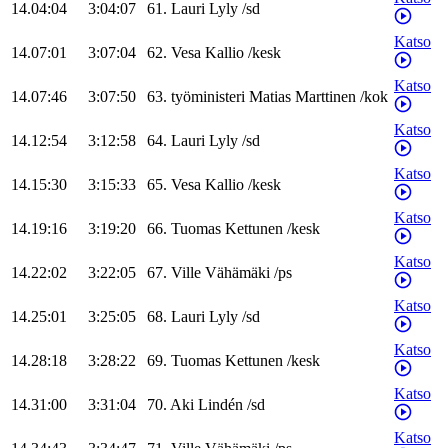
14.04:04
3:04:07
61
.
Lauri
Lyly
/
sd
Katso
14.07:01
3:07:04
62
.
Vesa
Kallio
/
kesk
Katso
14.07:46
3:07:50
63
.
työministeri
Matias
Marttinen
/
kok
Katso
14.12:54
3:12:58
64
.
Lauri
Lyly
/
sd
Katso
14.15:30
3:15:33
65
.
Vesa
Kallio
/
kesk
Katso
14.19:16
3:19:20
66
.
Tuomas
Kettunen
/
kesk
Katso
14.22:02
3:22:05
67
.
Ville
Vähämäki
/
ps
Katso
14.25:01
3:25:05
68
.
Lauri
Lyly
/
sd
Katso
14.28:18
3:28:22
69
.
Tuomas
Kettunen
/
kesk
Katso
14.31:00
3:31:04
70
.
Aki
Lindén
/
sd
Katso