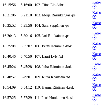
Katso
16.15:56
5:16:00
102
.
Tiina
Elo
/
vihr
Katso
16.21:06
5:21:10
103
.
Merja
Rasinkangas
/
ps
Katso
16.25:52
5:25:56
104
.
Sara
Seppänen
/
ps
Katso
16.30:13
5:30:16
105
.
Jari
Ronkainen
/
ps
Katso
16.35:04
5:35:07
106
.
Pertti
Hemmilä
/
kok
Katso
16.40:46
5:40:50
107
.
Lauri
Lyly
/
sd
Katso
16.45:24
5:45:28
108
.
Juha
Hänninen
/
kok
Katso
16.48:57
5:49:01
109
.
Riitta
Kaarisalo
/
sd
Katso
16.54:09
5:54:12
110
.
Hanna
Räsänen
/
kesk
Katso
16.57:25
5:57:29
111
.
Petri
Honkonen
/
kesk