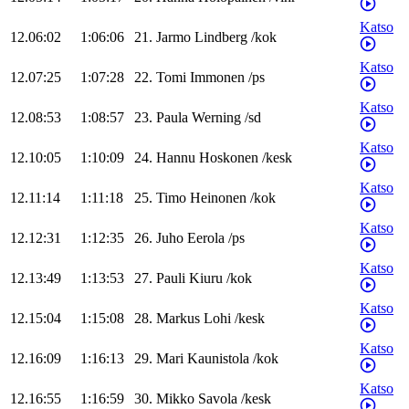
Katso
12.06:02
1:06:06
21
.
Jarmo
Lindberg
/
kok
Katso
12.07:25
1:07:28
22
.
Tomi
Immonen
/
ps
Katso
12.08:53
1:08:57
23
.
Paula
Werning
/
sd
Katso
12.10:05
1:10:09
24
.
Hannu
Hoskonen
/
kesk
Katso
12.11:14
1:11:18
25
.
Timo
Heinonen
/
kok
Katso
12.12:31
1:12:35
26
.
Juho
Eerola
/
ps
Katso
12.13:49
1:13:53
27
.
Pauli
Kiuru
/
kok
Katso
12.15:04
1:15:08
28
.
Markus
Lohi
/
kesk
Katso
12.16:09
1:16:13
29
.
Mari
Kaunistola
/
kok
Katso
12.16:55
1:16:59
30
.
Mikko
Savola
/
kesk