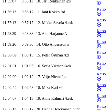
11.55:07
0:55:11
10
.
Jari
Ronkainen
/
ps
Katso
11.56:13
0:56:17
11
.
Jani
Kokko
/
sd
Katso
11.57:13
0:57:17
12
.
Mikko
Savola
/
kesk
Katso
11.58:29
0:58:33
13
.
Atte
Harjanne
/
vihr
Katso
11.59:26
0:59:30
14
.
Otto
Andersson
/
r
Katso
12.00:09
1:00:13
15
.
Peter
Östman
/
kd
Katso
12.01:01
1:01:05
16
.
Sofia
Vikman
/
kok
Katso
12.02:09
1:02:12
17
.
Veijo
Niemi
/
ps
Katso
12.02:54
1:02:58
18
.
Mika
Kari
/
sd
Katso
12.04:07
1:04:11
19
.
Anne
Kalmari
/
kesk
Katso
12.05:14
1:05:17
20
.
Hanna
Holopainen
/
vihr