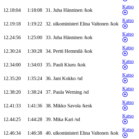
Katso
12.18:04
1:18:08
31
.
Juha
Hänninen
/
kok
Katso
12.19:18
1:19:22
32
.
ulkoministeri
Elina
Valtonen
/
kok
Katso
12.24:56
1:25:00
33
.
Juha
Hänninen
/
kok
Katso
12.30:24
1:30:28
34
.
Pertti
Hemmilä
/
kok
Katso
12.34:00
1:34:03
35
.
Pauli
Kiuru
/
kok
Katso
12.35:20
1:35:24
36
.
Jani
Kokko
/
sd
Katso
12.38:20
1:38:24
37
.
Paula
Werning
/
sd
Katso
12.41:33
1:41:36
38
.
Mikko
Savola
/
kesk
Katso
12.44:25
1:44:28
39
.
Mika
Kari
/
sd
Katso
12.46:34
1:46:38
40
.
ulkoministeri
Elina
Valtonen
/
kok