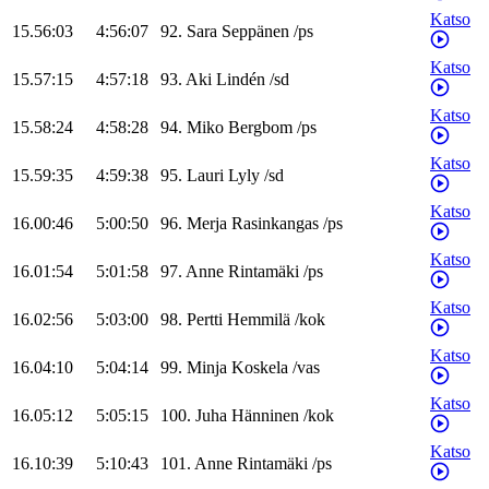
Katso
15.56:03
4:56:07
92
.
Sara
Seppänen
/
ps
Katso
15.57:15
4:57:18
93
.
Aki
Lindén
/
sd
Katso
15.58:24
4:58:28
94
.
Miko
Bergbom
/
ps
Katso
15.59:35
4:59:38
95
.
Lauri
Lyly
/
sd
Katso
16.00:46
5:00:50
96
.
Merja
Rasinkangas
/
ps
Katso
16.01:54
5:01:58
97
.
Anne
Rintamäki
/
ps
Katso
16.02:56
5:03:00
98
.
Pertti
Hemmilä
/
kok
Katso
16.04:10
5:04:14
99
.
Minja
Koskela
/
vas
Katso
16.05:12
5:05:15
100
.
Juha
Hänninen
/
kok
Katso
16.10:39
5:10:43
101
.
Anne
Rintamäki
/
ps