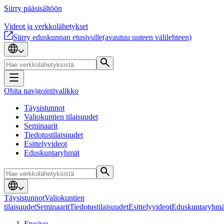
Siirry pääsisältöön
Videot ja verkkolähetykset
Siirry eduskunnan etusivulle
(avautuu uuteen välilehteen)
Ohita navigointivalikko
Täysistunnot
Valiokuntien tilaisuudet
Seminaarit
Tiedotustilaisuudet
Esittelyvideot
Eduskuntaryhmät
Täysistunnot
Valiokuntien
tilaisuudet
Seminaarit
Tiedotustilaisuudet
Esittelyvideot
Eduskuntaryhmä
Etusivu