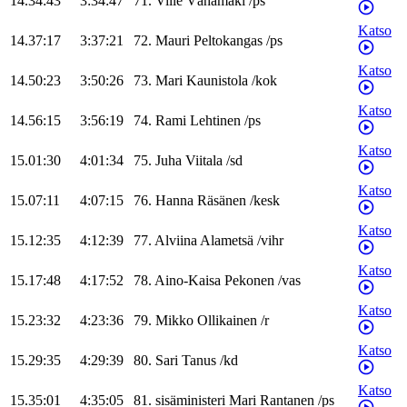
14.34:43
3:34:47
71
.
Ville
Vähämäki
/
ps
Katso
14.37:17
3:37:21
72
.
Mauri
Peltokangas
/
ps
Katso
14.50:23
3:50:26
73
.
Mari
Kaunistola
/
kok
Katso
14.56:15
3:56:19
74
.
Rami
Lehtinen
/
ps
Katso
15.01:30
4:01:34
75
.
Juha
Viitala
/
sd
Katso
15.07:11
4:07:15
76
.
Hanna
Räsänen
/
kesk
Katso
15.12:35
4:12:39
77
.
Alviina
Alametsä
/
vihr
Katso
15.17:48
4:17:52
78
.
Aino-Kaisa
Pekonen
/
vas
Katso
15.23:32
4:23:36
79
.
Mikko
Ollikainen
/
r
Katso
15.29:35
4:29:39
80
.
Sari
Tanus
/
kd
Katso
15.35:01
4:35:05
81
.
sisäministeri
Mari
Rantanen
/
ps