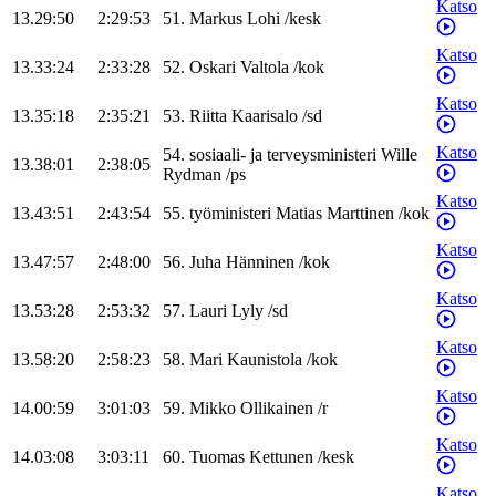
Katso
13.29:50
2:29:53
51
.
Markus
Lohi
/
kesk
Katso
13.33:24
2:33:28
52
.
Oskari
Valtola
/
kok
Katso
13.35:18
2:35:21
53
.
Riitta
Kaarisalo
/
sd
Katso
54
.
sosiaali- ja terveysministeri
Wille
13.38:01
2:38:05
Rydman
/
ps
Katso
13.43:51
2:43:54
55
.
työministeri
Matias
Marttinen
/
kok
Katso
13.47:57
2:48:00
56
.
Juha
Hänninen
/
kok
Katso
13.53:28
2:53:32
57
.
Lauri
Lyly
/
sd
Katso
13.58:20
2:58:23
58
.
Mari
Kaunistola
/
kok
Katso
14.00:59
3:01:03
59
.
Mikko
Ollikainen
/
r
Katso
14.03:08
3:03:11
60
.
Tuomas
Kettunen
/
kesk
Katso