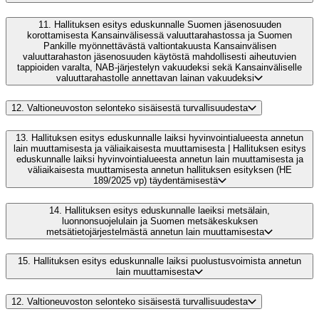
11.
Hallituksen esitys eduskunnalle Suomen jäsenosuuden
korottamisesta Kansainvälisessä valuuttarahastossa ja Suomen
Pankille myönnettävästä valtiontakuusta Kansainvälisen
valuuttarahaston jäsenosuuden käytöstä mahdollisesti aiheutuvien
tappioiden varalta, NAB-järjestelyn vakuudeksi sekä Kansainväliselle
valuuttarahastolle annettavan lainan vakuudeksi
12.
Valtioneuvoston selonteko sisäisestä turvallisuudesta
13.
Hallituksen esitys eduskunnalle laiksi hyvinvointialueesta annetun
lain muuttamisesta ja väliaikaisesta muuttamisesta | Hallituksen esitys
eduskunnalle laiksi hyvinvointialueesta annetun lain muuttamisesta ja
väliaikaisesta muuttamisesta annetun hallituksen esityksen (HE
189/2025 vp) täydentämisestä
14.
Hallituksen esitys eduskunnalle laeiksi metsälain,
luonnonsuojelulain ja Suomen metsäkeskuksen
metsätietojärjestelmästä annetun lain muuttamisesta
15.
Hallituksen esitys eduskunnalle laiksi puolustusvoimista annetun
lain muuttamisesta
12.
Valtioneuvoston selonteko sisäisestä turvallisuudesta