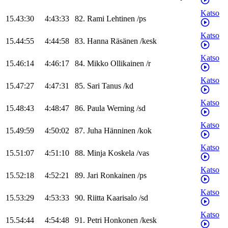
Katso
15.43:30
4:43:33
82
.
Rami
Lehtinen
/
ps
Katso
15.44:55
4:44:58
83
.
Hanna
Räsänen
/
kesk
Katso
15.46:14
4:46:17
84
.
Mikko
Ollikainen
/
r
Katso
15.47:27
4:47:31
85
.
Sari
Tanus
/
kd
Katso
15.48:43
4:48:47
86
.
Paula
Werning
/
sd
Katso
15.49:59
4:50:02
87
.
Juha
Hänninen
/
kok
Katso
15.51:07
4:51:10
88
.
Minja
Koskela
/
vas
Katso
15.52:18
4:52:21
89
.
Jari
Ronkainen
/
ps
Katso
15.53:29
4:53:33
90
.
Riitta
Kaarisalo
/
sd
Katso
15.54:44
4:54:48
91
.
Petri
Honkonen
/
kesk