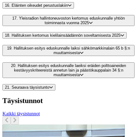
16.
Eläinten oikeudet perustuslakiin
17.
Yleisradion hallintoneuvoston kertomus eduskunnalle yhtiön
toiminnasta vuonna 2025
18.
Hallituksen kertomus kielilainsäädännön soveltamisesta 2025
19.
Hallituksen esitys eduskunnalle laiksi sähkömarkkinalain 65 b §:n
muuttamisesta
20.
Hallituksen esitys eduskunnalle laeiksi eräiden polttoaineiden
kestävyyskriteereistä annetun lain ja päästökauppalain 34 §:n
muuttamisesta
21.
Seuraava täysistunto
Täysistunnot
Kaikki täysistunnot