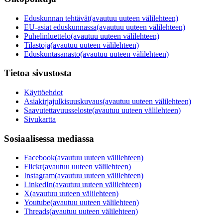
Eduskunnan tehtävät
(avautuu uuteen välilehteen)
EU-asiat eduskunnassa
(avautuu uuteen välilehteen)
Puhelinluettelo
(avautuu uuteen välilehteen)
Tilastoja
(avautuu uuteen välilehteen)
Eduskuntasanasto
(avautuu uuteen välilehteen)
Tietoa sivustosta
Käyttöehdot
Asiakirjajulkisuuskuvaus
(avautuu uuteen välilehteen)
Saavutettavuusseloste
(avautuu uuteen välilehteen)
Sivukartta
Sosiaalisessa mediassa
Facebook
(avautuu uuteen välilehteen)
Flickr
(avautuu uuteen välilehteen)
Instagram
(avautuu uuteen välilehteen)
LinkedIn
(avautuu uuteen välilehteen)
X
(avautuu uuteen välilehteen)
Youtube
(avautuu uuteen välilehteen)
Threads
(avautuu uuteen välilehteen)