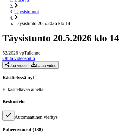
Täysistunnot
Täysistunto 20.5.2026 klo 14
Täysistunto 20.5.2026 klo 14
52
/
2026
vp
Tallenne
Ohita videosoitin
Jaa video
Lataa video
Käsittelyssä nyt
Ei käsiteltävää aihetta
Keskustelu
Automaattinen vieritys
Puheenvuorot
(
138
)