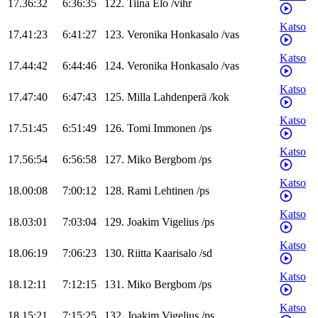
17.36:32
6:36:35
122
.
Tiina
Elo
/
vihr
Katso
17.41:23
6:41:27
123
.
Veronika
Honkasalo
/
vas
Katso
17.44:42
6:44:46
124
.
Veronika
Honkasalo
/
vas
Katso
17.47:40
6:47:43
125
.
Milla
Lahdenperä
/
kok
Katso
17.51:45
6:51:49
126
.
Tomi
Immonen
/
ps
Katso
17.56:54
6:56:58
127
.
Miko
Bergbom
/
ps
Katso
18.00:08
7:00:12
128
.
Rami
Lehtinen
/
ps
Katso
18.03:01
7:03:04
129
.
Joakim
Vigelius
/
ps
Katso
18.06:19
7:06:23
130
.
Riitta
Kaarisalo
/
sd
Katso
18.12:11
7:12:15
131
.
Miko
Bergbom
/
ps
Katso
18.15:21
7:15:25
132
.
Joakim
Vigelius
/
ps