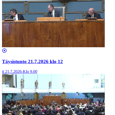
Täysistunto 21.7.2026 klo 12
ti 21.7.2026
-
Klo
9.00