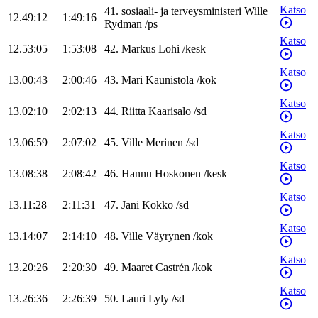
Katso
41
.
sosiaali- ja terveysministeri
Wille
12.49:12
1:49:16
Rydman
/
ps
Katso
12.53:05
1:53:08
42
.
Markus
Lohi
/
kesk
Katso
13.00:43
2:00:46
43
.
Mari
Kaunistola
/
kok
Katso
13.02:10
2:02:13
44
.
Riitta
Kaarisalo
/
sd
Katso
13.06:59
2:07:02
45
.
Ville
Merinen
/
sd
Katso
13.08:38
2:08:42
46
.
Hannu
Hoskonen
/
kesk
Katso
13.11:28
2:11:31
47
.
Jani
Kokko
/
sd
Katso
13.14:07
2:14:10
48
.
Ville
Väyrynen
/
kok
Katso
13.20:26
2:20:30
49
.
Maaret
Castrén
/
kok
Katso
13.26:36
2:26:39
50
.
Lauri
Lyly
/
sd