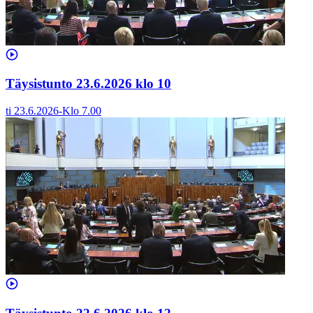
Täysistunto 23.6.2026 klo 10
ti 23.6.2026
-
Klo
7.00