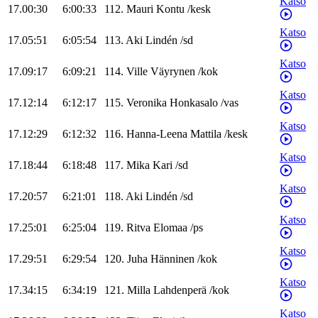
Katso
17.00:30
6:00:33
112
.
Mauri
Kontu
/
kesk
Katso
17.05:51
6:05:54
113
.
Aki
Lindén
/
sd
Katso
17.09:17
6:09:21
114
.
Ville
Väyrynen
/
kok
Katso
17.12:14
6:12:17
115
.
Veronika
Honkasalo
/
vas
Katso
17.12:29
6:12:32
116
.
Hanna-Leena
Mattila
/
kesk
Katso
17.18:44
6:18:48
117
.
Mika
Kari
/
sd
Katso
17.20:57
6:21:01
118
.
Aki
Lindén
/
sd
Katso
17.25:01
6:25:04
119
.
Ritva
Elomaa
/
ps
Katso
17.29:51
6:29:54
120
.
Juha
Hänninen
/
kok
Katso
17.34:15
6:34:19
121
.
Milla
Lahdenperä
/
kok
Katso