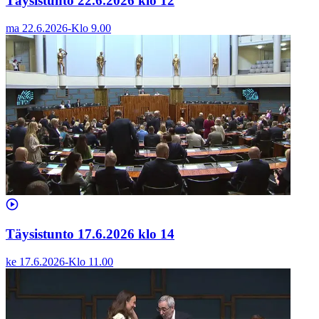
Täysistunto 22.6.2026 klo 12
ma 22.6.2026
-
Klo
9.00
Täysistunto 17.6.2026 klo 14
ke 17.6.2026
-
Klo
11.00