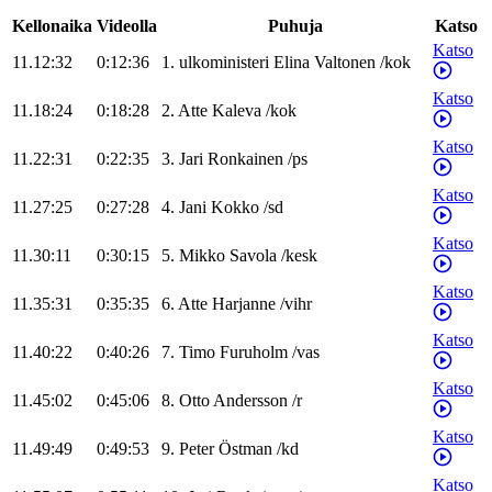
Kellonaika
Videolla
Puhuja
Katso
Katso
11.12:32
0:12:36
1
.
ulkoministeri
Elina
Valtonen
/
kok
Katso
11.18:24
0:18:28
2
.
Atte
Kaleva
/
kok
Katso
11.22:31
0:22:35
3
.
Jari
Ronkainen
/
ps
Katso
11.27:25
0:27:28
4
.
Jani
Kokko
/
sd
Katso
11.30:11
0:30:15
5
.
Mikko
Savola
/
kesk
Katso
11.35:31
0:35:35
6
.
Atte
Harjanne
/
vihr
Katso
11.40:22
0:40:26
7
.
Timo
Furuholm
/
vas
Katso
11.45:02
0:45:06
8
.
Otto
Andersson
/
r
Katso
11.49:49
0:49:53
9
.
Peter
Östman
/
kd
Katso