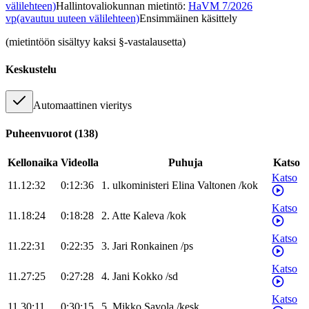
välilehteen)
Hallintovaliokunnan mietintö
:
HaVM 7/2026
vp
(avautuu uuteen välilehteen)
Ensimmäinen käsittely
(mietintöön sisältyy kaksi §-vastalausetta)
Keskustelu
Automaattinen vieritys
Puheenvuorot
(
138
)
Kellonaika
Videolla
Puhuja
Katso
Katso
11.12:32
0:12:36
1
.
ulkoministeri
Elina
Valtonen
/
kok
Katso
11.18:24
0:18:28
2
.
Atte
Kaleva
/
kok
Katso
11.22:31
0:22:35
3
.
Jari
Ronkainen
/
ps
Katso
11.27:25
0:27:28
4
.
Jani
Kokko
/
sd
Katso
11.30:11
0:30:15
5
.
Mikko
Savola
/
kesk