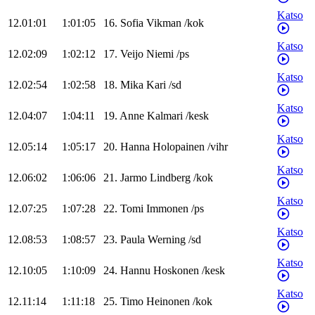
Katso
12.01:01
1:01:05
16
.
Sofia
Vikman
/
kok
Katso
12.02:09
1:02:12
17
.
Veijo
Niemi
/
ps
Katso
12.02:54
1:02:58
18
.
Mika
Kari
/
sd
Katso
12.04:07
1:04:11
19
.
Anne
Kalmari
/
kesk
Katso
12.05:14
1:05:17
20
.
Hanna
Holopainen
/
vihr
Katso
12.06:02
1:06:06
21
.
Jarmo
Lindberg
/
kok
Katso
12.07:25
1:07:28
22
.
Tomi
Immonen
/
ps
Katso
12.08:53
1:08:57
23
.
Paula
Werning
/
sd
Katso
12.10:05
1:10:09
24
.
Hannu
Hoskonen
/
kesk
Katso
12.11:14
1:11:18
25
.
Timo
Heinonen
/
kok