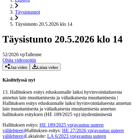
Täysistunnot
Täysistunto 20.5.2026 klo 14
Täysistunto 20.5.2026 klo 14
52
/
2026
vp
Tallenne
Ohita videosoitin
Jaa video
Lataa video
Käsittelyssä nyt
13.
Hallituksen esitys eduskunnalle laiksi hyvinvointialueesta
annetun lain muuttamisesta ja väliaikaisesta muuttamisesta |
Hallituksen esitys eduskunnalle laiksi hyvinvointialueesta annetun
lain muuttamisesta ja väliaikaisesta muuttamisesta annetun
hallituksen esityksen (HE 189/2025 vp) täydentämisestä
Hallituksen esitys
:
HE 189/2025 vp
(avautuu uuteen
välilehteen)
Hallituksen esitys
:
HE 27/2026 vp
(avautuu uuteen
välilehteen)
Lakialoite
:
LA 6/2023 vp
(avautuu uuteen