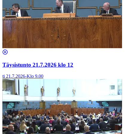
Täysistunto 21.7.2026 klo 12
ti 21.7.2026
-
Klo
9.00