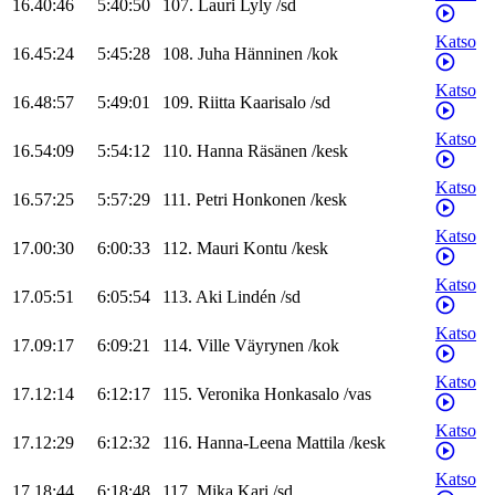
16.40:46
5:40:50
107
.
Lauri
Lyly
/
sd
Katso
16.45:24
5:45:28
108
.
Juha
Hänninen
/
kok
Katso
16.48:57
5:49:01
109
.
Riitta
Kaarisalo
/
sd
Katso
16.54:09
5:54:12
110
.
Hanna
Räsänen
/
kesk
Katso
16.57:25
5:57:29
111
.
Petri
Honkonen
/
kesk
Katso
17.00:30
6:00:33
112
.
Mauri
Kontu
/
kesk
Katso
17.05:51
6:05:54
113
.
Aki
Lindén
/
sd
Katso
17.09:17
6:09:21
114
.
Ville
Väyrynen
/
kok
Katso
17.12:14
6:12:17
115
.
Veronika
Honkasalo
/
vas
Katso
17.12:29
6:12:32
116
.
Hanna-Leena
Mattila
/
kesk
Katso
17.18:44
6:18:48
117
.
Mika
Kari
/
sd