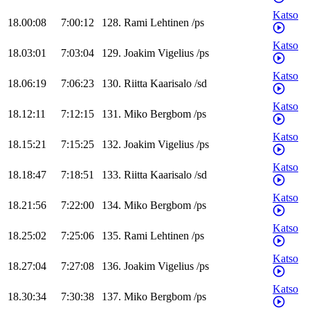
Katso
18.00:08
7:00:12
128
.
Rami
Lehtinen
/
ps
Katso
18.03:01
7:03:04
129
.
Joakim
Vigelius
/
ps
Katso
18.06:19
7:06:23
130
.
Riitta
Kaarisalo
/
sd
Katso
18.12:11
7:12:15
131
.
Miko
Bergbom
/
ps
Katso
18.15:21
7:15:25
132
.
Joakim
Vigelius
/
ps
Katso
18.18:47
7:18:51
133
.
Riitta
Kaarisalo
/
sd
Katso
18.21:56
7:22:00
134
.
Miko
Bergbom
/
ps
Katso
18.25:02
7:25:06
135
.
Rami
Lehtinen
/
ps
Katso
18.27:04
7:27:08
136
.
Joakim
Vigelius
/
ps
Katso
18.30:34
7:30:38
137
.
Miko
Bergbom
/
ps