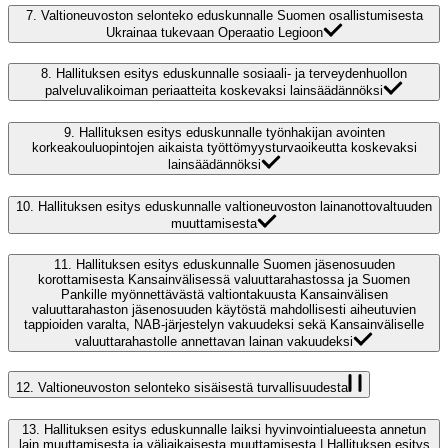
7.
Valtioneuvoston selonteko eduskunnalle Suomen osallistumisesta
Ukrainaa tukevaan Operaatio Legioon
8.
Hallituksen esitys eduskunnalle sosiaali- ja terveydenhuollon
palveluvalikoiman periaatteita koskevaksi lainsäädännöksi
9.
Hallituksen esitys eduskunnalle työnhakijan avointen
korkeakouluopintojen aikaista työttömyysturvaoikeutta koskevaksi
lainsäädännöksi
10.
Hallituksen esitys eduskunnalle valtioneuvoston lainanottovaltuuden
muuttamisesta
11.
Hallituksen esitys eduskunnalle Suomen jäsenosuuden
korottamisesta Kansainvälisessä valuuttarahastossa ja Suomen
Pankille myönnettävästä valtiontakuusta Kansainvälisen
valuuttarahaston jäsenosuuden käytöstä mahdollisesti aiheutuvien
tappioiden varalta, NAB-järjestelyn vakuudeksi sekä Kansainväliselle
valuuttarahastolle annettavan lainan vakuudeksi
12.
Valtioneuvoston selonteko sisäisestä turvallisuudesta
13.
Hallituksen esitys eduskunnalle laiksi hyvinvointialueesta annetun
lain muuttamisesta ja väliaikaisesta muuttamisesta | Hallituksen esitys