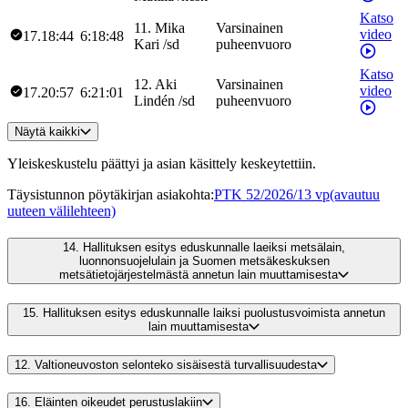
Katso
11
.
Mika
Varsinainen
video
17.18:44
6:18:48
Kari
/
sd
puheenvuoro
Katso
12
.
Aki
Varsinainen
video
17.20:57
6:21:01
Lindén
/
sd
puheenvuoro
Näytä kaikki
Yleiskeskustelu päättyi ja asian käsittely keskeytettiin.
Täysistunnon pöytäkirjan asiakohta
:
PTK 52/2026/13 vp
(avautuu
uuteen välilehteen)
14.
Hallituksen esitys eduskunnalle laeiksi metsälain,
luonnonsuojelulain ja Suomen metsäkeskuksen
metsätietojärjestelmästä annetun lain muuttamisesta
15.
Hallituksen esitys eduskunnalle laiksi puolustusvoimista annetun
lain muuttamisesta
12.
Valtioneuvoston selonteko sisäisestä turvallisuudesta
16.
Eläinten oikeudet perustuslakiin