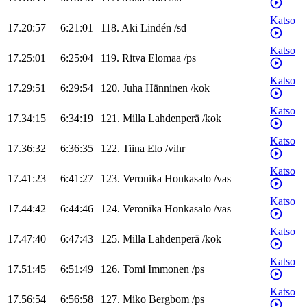
Katso
17.20:57
6:21:01
118
.
Aki
Lindén
/
sd
Katso
17.25:01
6:25:04
119
.
Ritva
Elomaa
/
ps
Katso
17.29:51
6:29:54
120
.
Juha
Hänninen
/
kok
Katso
17.34:15
6:34:19
121
.
Milla
Lahdenperä
/
kok
Katso
17.36:32
6:36:35
122
.
Tiina
Elo
/
vihr
Katso
17.41:23
6:41:27
123
.
Veronika
Honkasalo
/
vas
Katso
17.44:42
6:44:46
124
.
Veronika
Honkasalo
/
vas
Katso
17.47:40
6:47:43
125
.
Milla
Lahdenperä
/
kok
Katso
17.51:45
6:51:49
126
.
Tomi
Immonen
/
ps
Katso
17.56:54
6:56:58
127
.
Miko
Bergbom
/
ps