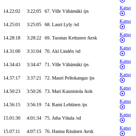
Katso
14.22:02
3:22:05
67
.
Ville
Vähämäki
/
ps
Katso
14.25:01
3:25:05
68
.
Lauri
Lyly
/
sd
Katso
14.28:18
3:28:22
69
.
Tuomas
Kettunen
/
kesk
Katso
14.31:00
3:31:04
70
.
Aki
Lindén
/
sd
Katso
14.34:43
3:34:47
71
.
Ville
Vähämäki
/
ps
Katso
14.37:17
3:37:21
72
.
Mauri
Peltokangas
/
ps
Katso
14.50:23
3:50:26
73
.
Mari
Kaunistola
/
kok
Katso
14.56:15
3:56:19
74
.
Rami
Lehtinen
/
ps
Katso
15.01:30
4:01:34
75
.
Juha
Viitala
/
sd
Katso
15.07:11
4:07:15
76
.
Hanna
Räsänen
/
kesk