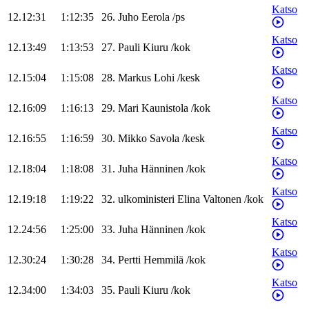
Katso
12.12:31
1:12:35
26
.
Juho
Eerola
/
ps
Katso
12.13:49
1:13:53
27
.
Pauli
Kiuru
/
kok
Katso
12.15:04
1:15:08
28
.
Markus
Lohi
/
kesk
Katso
12.16:09
1:16:13
29
.
Mari
Kaunistola
/
kok
Katso
12.16:55
1:16:59
30
.
Mikko
Savola
/
kesk
Katso
12.18:04
1:18:08
31
.
Juha
Hänninen
/
kok
Katso
12.19:18
1:19:22
32
.
ulkoministeri
Elina
Valtonen
/
kok
Katso
12.24:56
1:25:00
33
.
Juha
Hänninen
/
kok
Katso
12.30:24
1:30:28
34
.
Pertti
Hemmilä
/
kok
Katso
12.34:00
1:34:03
35
.
Pauli
Kiuru
/
kok