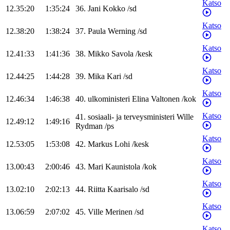
Katso
12.35:20
1:35:24
36
.
Jani
Kokko
/
sd
Katso
12.38:20
1:38:24
37
.
Paula
Werning
/
sd
Katso
12.41:33
1:41:36
38
.
Mikko
Savola
/
kesk
Katso
12.44:25
1:44:28
39
.
Mika
Kari
/
sd
Katso
12.46:34
1:46:38
40
.
ulkoministeri
Elina
Valtonen
/
kok
Katso
41
.
sosiaali- ja terveysministeri
Wille
12.49:12
1:49:16
Rydman
/
ps
Katso
12.53:05
1:53:08
42
.
Markus
Lohi
/
kesk
Katso
13.00:43
2:00:46
43
.
Mari
Kaunistola
/
kok
Katso
13.02:10
2:02:13
44
.
Riitta
Kaarisalo
/
sd
Katso
13.06:59
2:07:02
45
.
Ville
Merinen
/
sd
Katso