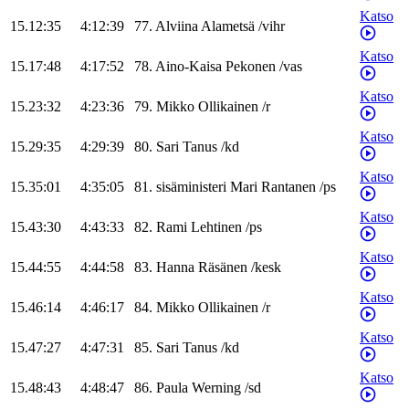
Katso
15.12:35
4:12:39
77
.
Alviina
Alametsä
/
vihr
Katso
15.17:48
4:17:52
78
.
Aino-Kaisa
Pekonen
/
vas
Katso
15.23:32
4:23:36
79
.
Mikko
Ollikainen
/
r
Katso
15.29:35
4:29:39
80
.
Sari
Tanus
/
kd
Katso
15.35:01
4:35:05
81
.
sisäministeri
Mari
Rantanen
/
ps
Katso
15.43:30
4:43:33
82
.
Rami
Lehtinen
/
ps
Katso
15.44:55
4:44:58
83
.
Hanna
Räsänen
/
kesk
Katso
15.46:14
4:46:17
84
.
Mikko
Ollikainen
/
r
Katso
15.47:27
4:47:31
85
.
Sari
Tanus
/
kd
Katso
15.48:43
4:48:47
86
.
Paula
Werning
/
sd