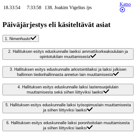
Katso
18.33:54
7:33:58
138
.
Joakim
Vigelius
/
ps
Päiväjärjestys eli käsiteltävät asiat
1.
Nimenhuuto
2.
Hallituksen esitys eduskunnalle laeiksi ammattikorkeakoululain ja
opintotukilain muuttamisesta
3.
Hallituksen esitys eduskunnalle arkistointilaiksi ja laiksi julkisen
hallinnon tiedonhallinnasta annetun lain muuttamisesta
4.
Hallituksen esitys eduskunnalle laiksi lastensuojelulain
muuttamisesta sekä siihen liittyviksi laeiksi
5.
Hallituksen esitys eduskunnalle laiksi työsopimuslain muuttamisesta
ja siihen liittyviksi laeiksi
6.
Hallituksen esitys eduskunnalle laiksi poronhoitolain muuttamisesta
ja siihen liittyviksi laeiksi