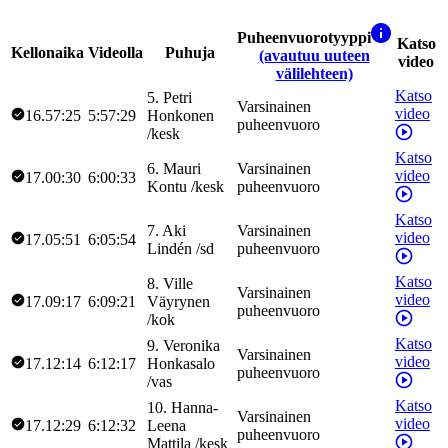
Puheenvuorotyyppi
Katso
Kellonaika
Videolla
Puhuja
(avautuu uuteen
video
välilehteen)
Katso
5
.
Petri
Varsinainen
video
16.57:25
5:57:29
Honkonen
puheenvuoro
/
kesk
Katso
6
.
Mauri
Varsinainen
video
17.00:30
6:00:33
Kontu
/
kesk
puheenvuoro
Katso
7
.
Aki
Varsinainen
video
17.05:51
6:05:54
Lindén
/
sd
puheenvuoro
Katso
8
.
Ville
Varsinainen
video
17.09:17
6:09:21
Väyrynen
puheenvuoro
/
kok
Katso
9
.
Veronika
Varsinainen
video
17.12:14
6:12:17
Honkasalo
puheenvuoro
/
vas
Katso
10
.
Hanna-
Varsinainen
video
17.12:29
6:12:32
Leena
puheenvuoro
Mattila
/
kesk