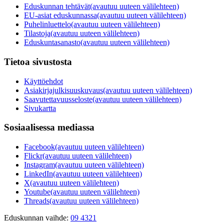
Eduskunnan tehtävät
(avautuu uuteen välilehteen)
EU-asiat eduskunnassa
(avautuu uuteen välilehteen)
Puhelinluettelo
(avautuu uuteen välilehteen)
Tilastoja
(avautuu uuteen välilehteen)
Eduskuntasanasto
(avautuu uuteen välilehteen)
Tietoa sivustosta
Käyttöehdot
Asiakirjajulkisuuskuvaus
(avautuu uuteen välilehteen)
Saavutettavuusseloste
(avautuu uuteen välilehteen)
Sivukartta
Sosiaalisessa mediassa
Facebook
(avautuu uuteen välilehteen)
Flickr
(avautuu uuteen välilehteen)
Instagram
(avautuu uuteen välilehteen)
LinkedIn
(avautuu uuteen välilehteen)
X
(avautuu uuteen välilehteen)
Youtube
(avautuu uuteen välilehteen)
Threads
(avautuu uuteen välilehteen)
Eduskunnan vaihde:
09 4321