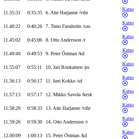
Katso
11.35:31
0:35:35
6
.
Atte
Harjanne
/
vihr
Katso
11.40:22
0:40:26
7
.
Timo
Furuholm
/
vas
Katso
11.45:02
0:45:06
8
.
Otto
Andersson
/
r
Katso
11.49:49
0:49:53
9
.
Peter
Östman
/
kd
Katso
11.55:07
0:55:11
10
.
Jari
Ronkainen
/
ps
Katso
11.56:13
0:56:17
11
.
Jani
Kokko
/
sd
Katso
11.57:13
0:57:17
12
.
Mikko
Savola
/
kesk
Katso
11.58:29
0:58:33
13
.
Atte
Harjanne
/
vihr
Katso
11.59:26
0:59:30
14
.
Otto
Andersson
/
r
Katso
12.00:09
1:00:13
15
.
Peter
Östman
/
kd