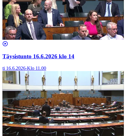
Täysistunto 16.6.2026 klo 14
ti 16.6.2026
-
Klo
11.00