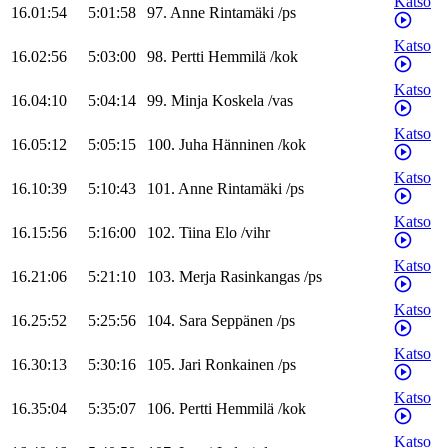
Katso
16.01:54
5:01:58
97
.
Anne
Rintamäki
/
ps
Katso
16.02:56
5:03:00
98
.
Pertti
Hemmilä
/
kok
Katso
16.04:10
5:04:14
99
.
Minja
Koskela
/
vas
Katso
16.05:12
5:05:15
100
.
Juha
Hänninen
/
kok
Katso
16.10:39
5:10:43
101
.
Anne
Rintamäki
/
ps
Katso
16.15:56
5:16:00
102
.
Tiina
Elo
/
vihr
Katso
16.21:06
5:21:10
103
.
Merja
Rasinkangas
/
ps
Katso
16.25:52
5:25:56
104
.
Sara
Seppänen
/
ps
Katso
16.30:13
5:30:16
105
.
Jari
Ronkainen
/
ps
Katso
16.35:04
5:35:07
106
.
Pertti
Hemmilä
/
kok
Katso