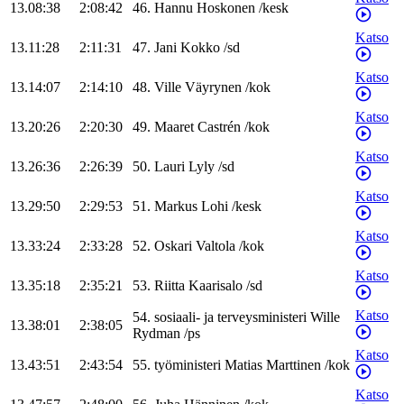
13.08:38
2:08:42
46
.
Hannu
Hoskonen
/
kesk
Katso
13.11:28
2:11:31
47
.
Jani
Kokko
/
sd
Katso
13.14:07
2:14:10
48
.
Ville
Väyrynen
/
kok
Katso
13.20:26
2:20:30
49
.
Maaret
Castrén
/
kok
Katso
13.26:36
2:26:39
50
.
Lauri
Lyly
/
sd
Katso
13.29:50
2:29:53
51
.
Markus
Lohi
/
kesk
Katso
13.33:24
2:33:28
52
.
Oskari
Valtola
/
kok
Katso
13.35:18
2:35:21
53
.
Riitta
Kaarisalo
/
sd
Katso
54
.
sosiaali- ja terveysministeri
Wille
13.38:01
2:38:05
Rydman
/
ps
Katso
13.43:51
2:43:54
55
.
työministeri
Matias
Marttinen
/
kok
Katso