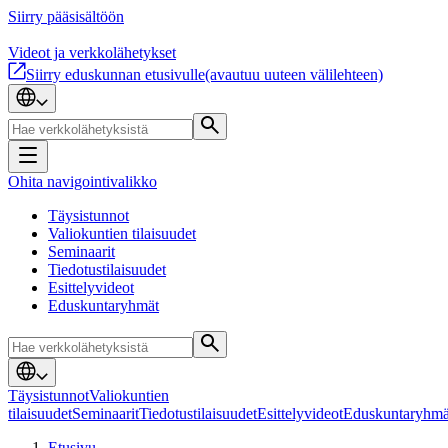
Siirry pääsisältöön
Videot ja verkkolähetykset
Siirry eduskunnan etusivulle
(avautuu uuteen välilehteen)
Ohita navigointivalikko
Täysistunnot
Valiokuntien tilaisuudet
Seminaarit
Tiedotustilaisuudet
Esittelyvideot
Eduskuntaryhmät
Täysistunnot
Valiokuntien
tilaisuudet
Seminaarit
Tiedotustilaisuudet
Esittelyvideot
Eduskuntaryhmä
Etusivu