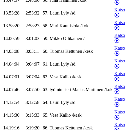
13.47:57
2:48:00
56
.
Juha
Hänninen
/
kok
Katso
13.53:28
2:53:32
57
.
Lauri
Lyly
/
sd
Katso
13.58:20
2:58:23
58
.
Mari
Kaunistola
/
kok
Katso
14.00:59
3:01:03
59
.
Mikko
Ollikainen
/
r
Katso
14.03:08
3:03:11
60
.
Tuomas
Kettunen
/
kesk
Katso
14.04:04
3:04:07
61
.
Lauri
Lyly
/
sd
Katso
14.07:01
3:07:04
62
.
Vesa
Kallio
/
kesk
Katso
14.07:46
3:07:50
63
.
työministeri
Matias
Marttinen
/
kok
Katso
14.12:54
3:12:58
64
.
Lauri
Lyly
/
sd
Katso
14.15:30
3:15:33
65
.
Vesa
Kallio
/
kesk
Katso
14.19:16
3:19:20
66
.
Tuomas
Kettunen
/
kesk