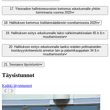
17.
Yleisradion hallintoneuvoston kertomus eduskunnalle yhtiön
toiminnasta vuonna 2025
18.
Hallituksen kertomus kielilainsäädännön soveltamisesta 2025
19.
Hallituksen esitys eduskunnalle laiksi sähkömarkkinalain 65 b §:n
muuttamisesta
20.
Hallituksen esitys eduskunnalle laeiksi eräiden polttoaineiden
kestävyyskriteereistä annetun lain ja päästökauppalain 34 §:n
muuttamisesta
21.
Seuraava täysistunto
Täysistunnot
Kaikki täysistunnot