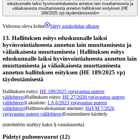
eduskunnalle laiksi hyvinvointialueesta annetun lain muuttamisesta ja
väliaikaisesta muuttamisesta annetun hallituksen esityksen (HE
189/2025 vp) täydentämisestä
Videossa oleva kohta
Siirry asiakohdan alkuun
13.
Hallituksen esitys eduskunnalle laiksi
hyvinvointialueesta annetun lain muuttamisesta ja
väliaikaisesta muuttamisesta | Hallituksen esitys
eduskunnalle laiksi hyvinvointialueesta annetun lain
muuttamisesta ja väliaikaisesta muuttamisesta
annetun hallituksen esityksen (HE 189/2025 vp)
täydentämisestä
Hallituksen esitys
:
HE 189/2025 vp
(avautuu uuteen
välilehteen)
Hallituksen esitys
:
HE 27/2026 vp
(avautuu uuteen
välilehteen)
Lakialoite
:
LA 6/2023 vp
(avautuu uuteen
välilehteen)
Hallintovaliokunnan mietintö
:
HaVM 7/2026
vp
(avautuu uuteen välilehteen)
Ensimmäinen käsittely
(mietintöön sisältyy kaksi §-vastalausetta)
Pidetyt puheenvuorot (12)