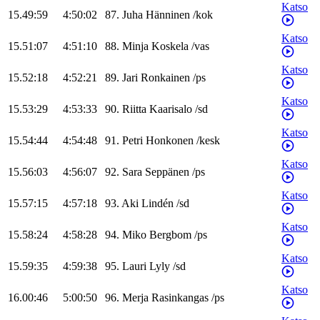
Katso
15.49:59
4:50:02
87
.
Juha
Hänninen
/
kok
Katso
15.51:07
4:51:10
88
.
Minja
Koskela
/
vas
Katso
15.52:18
4:52:21
89
.
Jari
Ronkainen
/
ps
Katso
15.53:29
4:53:33
90
.
Riitta
Kaarisalo
/
sd
Katso
15.54:44
4:54:48
91
.
Petri
Honkonen
/
kesk
Katso
15.56:03
4:56:07
92
.
Sara
Seppänen
/
ps
Katso
15.57:15
4:57:18
93
.
Aki
Lindén
/
sd
Katso
15.58:24
4:58:28
94
.
Miko
Bergbom
/
ps
Katso
15.59:35
4:59:38
95
.
Lauri
Lyly
/
sd
Katso
16.00:46
5:00:50
96
.
Merja
Rasinkangas
/
ps