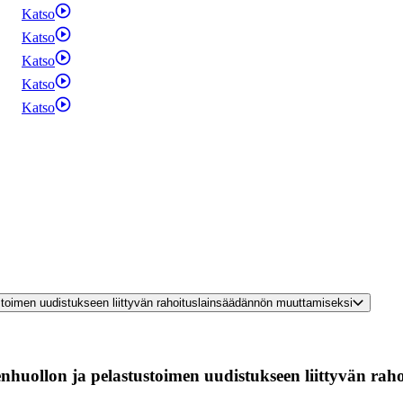
Katso
Katso
Katso
Katso
Katso
ustoimen uudistukseen liittyvän rahoituslainsäädännön muuttamiseksi
ydenhuollon ja pelastustoimen uudistukseen liittyvän r