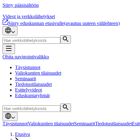
Siirry pääsisältöön
Videot ja verkkolähetykset
Siirry eduskunnan etusivulle
(avautuu uuteen välilehteen)
Ohita navigointivalikko
Täysistunnot
Valiokuntien tilaisuudet
Seminaarit
Tiedotustilaisuudet
Esittelyvideot
Eduskuntaryhmät
Täysistunnot
Valiokuntien tilaisuudet
Seminaarit
Tiedotustilaisuudet
Esit
Etusivu