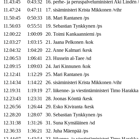
11.43:45
0:43:32
16
.
perhe- ja peruspalveluministeri
Aki
Lindén
/
11.47:24
0:47:11
17
.
sisäministeri
Krista
Mikkonen
/
vihr
11.50:45
0:50:33
18
.
Mari
Rantanen
/
ps
11.56:03
0:55:51
19
.
Sebastian
Tynkkynen
/
ps
12.00:22
1:00:09
20
.
Toimi
Kankaanniemi
/
ps
12.03:27
1:03:15
21
.
Jaana
Pelkonen
/
kok
12.04:32
1:04:20
22
.
Anne
Kalmari
/
kesk
12.06:53
1:06:41
23
.
Hussein
al-Taee
/
sd
12.09:15
1:09:03
24
.
Jari
Kinnunen
/
kok
12.12:41
1:12:29
25
.
Mari
Rantanen
/
ps
12.14:34
1:14:22
26
.
sisäministeri
Krista
Mikkonen
/
vihr
12.19:31
1:19:19
27
.
liikenne- ja viestintäministeri
Timo
Harakka
12.23:43
1:23:31
28
.
Joonas
Könttä
/
kesk
12.26:56
1:26:44
29
.
Esko
Kiviranta
/
kesk
12.28:20
1:28:07
30
.
Sebastian
Tynkkynen
/
ps
12.31:38
1:31:26
31
.
Suna
Kymäläinen
/
sd
12.36:33
1:36:21
32
.
Juha
Mäenpää
/
ps
12.44:07
1:43:54
33
.
liikenne- ja viestintäministeri
Timo
Harakka