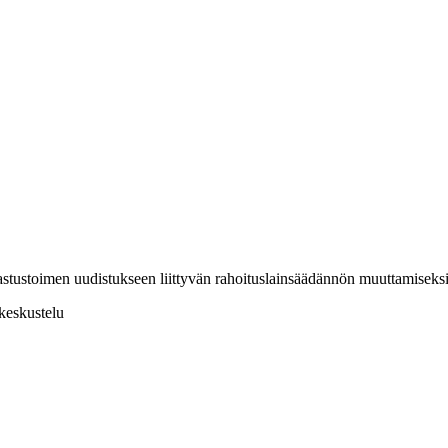
lastustoimen uudistukseen liittyvän rahoituslainsäädännön muuttamiseks
keskustelu