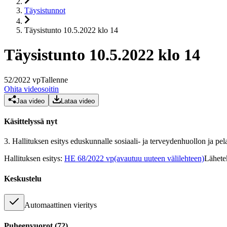
Täysistunnot
Täysistunto 10.5.2022 klo 14
Täysistunto 10.5.2022 klo 14
52
/
2022
vp
Tallenne
Ohita videosoitin
Jaa video
Lataa video
Käsittelyssä nyt
3.
Hallituksen esitys eduskunnalle sosiaali- ja terveydenhuollon ja pe
Hallituksen esitys
:
HE 68/2022 vp
(avautuu uuteen välilehteen)
Lähete
Keskustelu
Automaattinen vieritys
Puheenvuorot
(
72
)