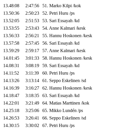
13.48:08
2:47:56
51
.
Marko
Kilpi
/
kok
13.50:36
2:50:23
52
.
Petri
Huru
/
ps
13.52:05
2:51:53
53
.
Sari
Essayah
/
kd
13.53:55
2:53:43
54
.
Anne
Kalmari
/
kesk
13.56:33
2:56:21
55
.
Hannu
Hoskonen
/
kesk
13.57:58
2:57:45
56
.
Sari
Essayah
/
kd
13.59:29
2:59:17
57
.
Anne
Kalmari
/
kesk
14.01:45
3:01:33
58
.
Hannu
Hoskonen
/
kesk
14.08:31
3:08:19
59
.
Sari
Essayah
/
kd
14.11:52
3:11:39
60
.
Petri
Huru
/
ps
14.13:26
3:13:14
61
.
Seppo
Eskelinen
/
sd
14.16:39
3:16:27
62
.
Hannu
Hoskonen
/
kesk
14.18:47
3:18:35
63
.
Sari
Essayah
/
kd
14.22:01
3:21:49
64
.
Matias
Marttinen
/
kok
14.25:18
3:25:06
65
.
Mikko
Lundén
/
ps
14.26:53
3:26:41
66
.
Seppo
Eskelinen
/
sd
14.30:15
3:30:02
67
.
Petri
Huru
/
ps