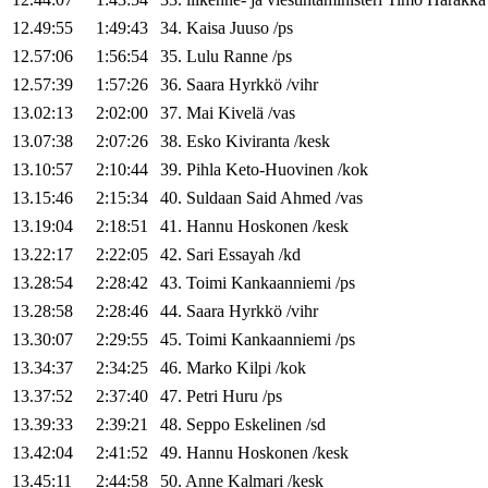
12.49:55
1:49:43
34
.
Kaisa
Juuso
/
ps
12.57:06
1:56:54
35
.
Lulu
Ranne
/
ps
12.57:39
1:57:26
36
.
Saara
Hyrkkö
/
vihr
13.02:13
2:02:00
37
.
Mai
Kivelä
/
vas
13.07:38
2:07:26
38
.
Esko
Kiviranta
/
kesk
13.10:57
2:10:44
39
.
Pihla
Keto-Huovinen
/
kok
13.15:46
2:15:34
40
.
Suldaan
Said Ahmed
/
vas
13.19:04
2:18:51
41
.
Hannu
Hoskonen
/
kesk
13.22:17
2:22:05
42
.
Sari
Essayah
/
kd
13.28:54
2:28:42
43
.
Toimi
Kankaanniemi
/
ps
13.28:58
2:28:46
44
.
Saara
Hyrkkö
/
vihr
13.30:07
2:29:55
45
.
Toimi
Kankaanniemi
/
ps
13.34:37
2:34:25
46
.
Marko
Kilpi
/
kok
13.37:52
2:37:40
47
.
Petri
Huru
/
ps
13.39:33
2:39:21
48
.
Seppo
Eskelinen
/
sd
13.42:04
2:41:52
49
.
Hannu
Hoskonen
/
kesk
13.45:11
2:44:58
50
.
Anne
Kalmari
/
kesk