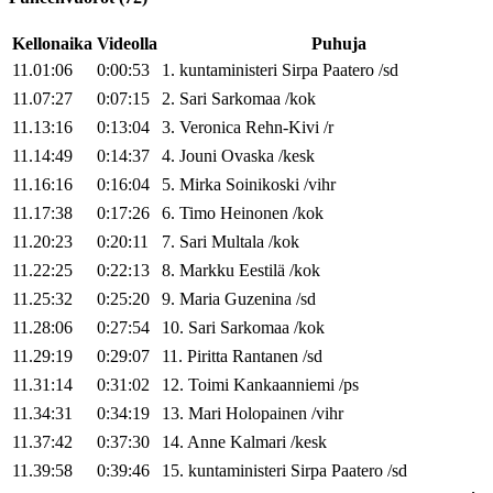
Kellonaika
Videolla
Puhuja
11.01:06
0:00:53
1
.
kuntaministeri
Sirpa
Paatero
/
sd
11.07:27
0:07:15
2
.
Sari
Sarkomaa
/
kok
11.13:16
0:13:04
3
.
Veronica
Rehn-Kivi
/
r
11.14:49
0:14:37
4
.
Jouni
Ovaska
/
kesk
11.16:16
0:16:04
5
.
Mirka
Soinikoski
/
vihr
11.17:38
0:17:26
6
.
Timo
Heinonen
/
kok
11.20:23
0:20:11
7
.
Sari
Multala
/
kok
11.22:25
0:22:13
8
.
Markku
Eestilä
/
kok
11.25:32
0:25:20
9
.
Maria
Guzenina
/
sd
11.28:06
0:27:54
10
.
Sari
Sarkomaa
/
kok
11.29:19
0:29:07
11
.
Piritta
Rantanen
/
sd
11.31:14
0:31:02
12
.
Toimi
Kankaanniemi
/
ps
11.34:31
0:34:19
13
.
Mari
Holopainen
/
vihr
11.37:42
0:37:30
14
.
Anne
Kalmari
/
kesk
11.39:58
0:39:46
15
.
kuntaministeri
Sirpa
Paatero
/
sd