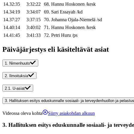
14.32:35
3:32:22
68
.
Hannu
Hoskonen
/
kesk
14.34:19
3:34:07
69
.
Sari
Essayah
/
kd
14.37:27
3:37:15
70
.
Johanna
Ojala-Niemelä
/
sd
14.40:14
3:40:02
71
.
Hannu
Hoskonen
/
kesk
14.41:45
3:41:33
72
.
Petri
Huru
/
ps
Päiväjärjestys eli käsiteltävät asiat
1.
Nimenhuuto
2.
Ilmoituksia
2.1.
U-asiat
3.
Hallituksen esitys eduskunnalle sosiaali- ja terveydenhuollon ja pelast
Videossa oleva kohta
Siirry asiakohdan alkuun
3.
Hallituksen esitys eduskunnalle sosiaali- ja terve