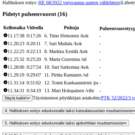
Hallituksen esitys
:
HE 68/2022 vp
(avautuu uuteen välilehteen)
Lähete
Pidetyt puheenvuorot (16)
Kellonaika
Videolla
Puhuja
Puheenvuorotyy
11.17:38
0:17:26
6
.
Timo
Heinonen
/
kok
-
11.20:23
0:20:11
7
.
Sari
Multala
/
kok
-
11.22:25
0:22:13
8
.
Markku
Eestilä
/
kok
-
11.25:32
0:25:20
9
.
Maria
Guzenina
/
sd
-
11.28:06
0:27:54
10
.
Sari
Sarkomaa
/
kok
-
11.29:19
0:29:07
11
.
Piritta
Rantanen
/
sd
-
11.31:14
0:31:02
12
.
Toimi
Kankaanniemi
/
ps
-
11.34:31
0:34:19
13
.
Mari
Holopainen
/
vihr
-
Täysistunnon pöytäkirjan asiakohta
:
PTK 52/2022/3 v
Näytä kaikki
4.
Hallituksen esitys eduskunnalle laiksi kansalaisuuslain muuttamisesta
5.
Hallituksen esitys eduskunnalle laiksi ajokorttilain muuttamisesta