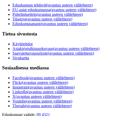
Eduskunnan tehtävät
(avautuu uuteen välilehteen)
EU-asiat eduskunnassa
(avautuu uuteen välilehteen)
Puhelinluettelo
(avautuu uuteen välilehteen)
Tilastoja
(avautuu uuteen välilehteen)
Eduskuntasanasto
(avautuu uuteen välilehteen)
Tietoa sivustosta
Käyttöehdot
Asiakirjajulkisuuskuvaus
(avautuu uuteen välilehteen)
Saavutettavuusseloste
(avautuu uuteen välilehteen)
Sivukartta
Sosiaalisessa mediassa
Facebook
(avautuu uuteen välilehteen)
Flickr
(avautuu uuteen välilehteen)
Instagram
(avautuu uuteen välilehteen)
LinkedIn
(avautuu uuteen välilehteen)
X
(avautuu uuteen välilehteen)
Youtube
(avautuu uuteen välilehteen)
Threads
(avautuu uuteen välilehteen)
Eduskunnan vaihde:
09 4321