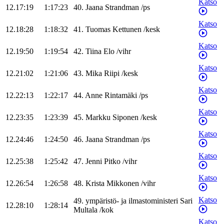
Katso
12.17:19
1:17:23
40
.
Jaana
Strandman
/
ps
Katso
12.18:28
1:18:32
41
.
Tuomas
Kettunen
/
kesk
Katso
12.19:50
1:19:54
42
.
Tiina
Elo
/
vihr
Katso
12.21:02
1:21:06
43
.
Mika
Riipi
/
kesk
Katso
12.22:13
1:22:17
44
.
Anne
Rintamäki
/
ps
Katso
12.23:35
1:23:39
45
.
Markku
Siponen
/
kesk
Katso
12.24:46
1:24:50
46
.
Jaana
Strandman
/
ps
Katso
12.25:38
1:25:42
47
.
Jenni
Pitko
/
vihr
Katso
12.26:54
1:26:58
48
.
Krista
Mikkonen
/
vihr
Katso
49
.
ympäristö- ja ilmastoministeri
Sari
12.28:10
1:28:14
Multala
/
kok
Katso