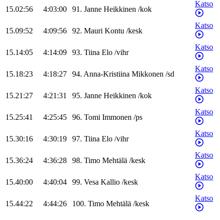
Katso
15.02:56
4:03:00
91
.
Janne
Heikkinen
/
kok
Katso
15.09:52
4:09:56
92
.
Mauri
Kontu
/
kesk
Katso
15.14:05
4:14:09
93
.
Tiina
Elo
/
vihr
Katso
15.18:23
4:18:27
94
.
Anna-Kristiina
Mikkonen
/
sd
Katso
15.21:27
4:21:31
95
.
Janne
Heikkinen
/
kok
Katso
15.25:41
4:25:45
96
.
Tomi
Immonen
/
ps
Katso
15.30:16
4:30:19
97
.
Tiina
Elo
/
vihr
Katso
15.36:24
4:36:28
98
.
Timo
Mehtälä
/
kesk
Katso
15.40:00
4:40:04
99
.
Vesa
Kallio
/
kesk
Katso
15.44:22
4:44:26
100
.
Timo
Mehtälä
/
kesk