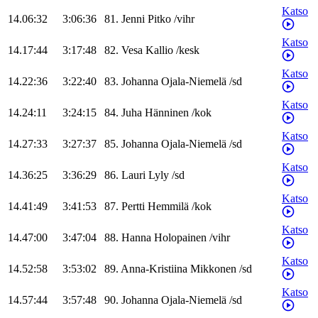
Katso
14.06:32
3:06:36
81
.
Jenni
Pitko
/
vihr
Katso
14.17:44
3:17:48
82
.
Vesa
Kallio
/
kesk
Katso
14.22:36
3:22:40
83
.
Johanna
Ojala-Niemelä
/
sd
Katso
14.24:11
3:24:15
84
.
Juha
Hänninen
/
kok
Katso
14.27:33
3:27:37
85
.
Johanna
Ojala-Niemelä
/
sd
Katso
14.36:25
3:36:29
86
.
Lauri
Lyly
/
sd
Katso
14.41:49
3:41:53
87
.
Pertti
Hemmilä
/
kok
Katso
14.47:00
3:47:04
88
.
Hanna
Holopainen
/
vihr
Katso
14.52:58
3:53:02
89
.
Anna-Kristiina
Mikkonen
/
sd
Katso
14.57:44
3:57:48
90
.
Johanna
Ojala-Niemelä
/
sd