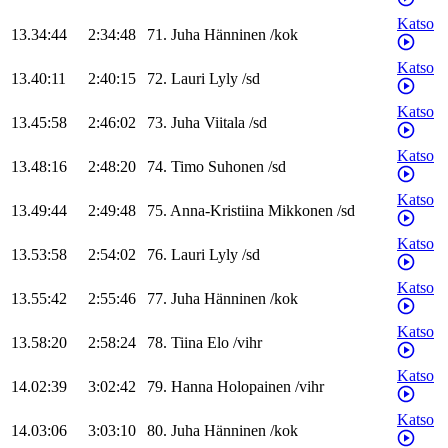
Katso
13.34:44
2:34:48
71
.
Juha
Hänninen
/
kok
Katso
13.40:11
2:40:15
72
.
Lauri
Lyly
/
sd
Katso
13.45:58
2:46:02
73
.
Juha
Viitala
/
sd
Katso
13.48:16
2:48:20
74
.
Timo
Suhonen
/
sd
Katso
13.49:44
2:49:48
75
.
Anna-Kristiina
Mikkonen
/
sd
Katso
13.53:58
2:54:02
76
.
Lauri
Lyly
/
sd
Katso
13.55:42
2:55:46
77
.
Juha
Hänninen
/
kok
Katso
13.58:20
2:58:24
78
.
Tiina
Elo
/
vihr
Katso
14.02:39
3:02:42
79
.
Hanna
Holopainen
/
vihr
Katso
14.03:06
3:03:10
80
.
Juha
Hänninen
/
kok