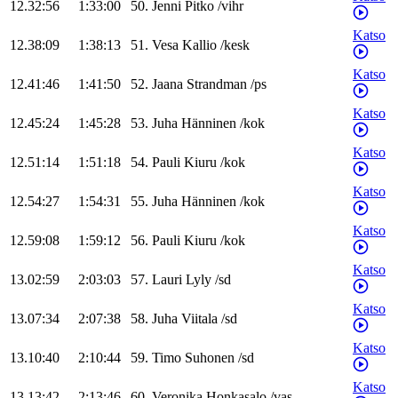
12.32:56
1:33:00
50
.
Jenni
Pitko
/
vihr
Katso
12.38:09
1:38:13
51
.
Vesa
Kallio
/
kesk
Katso
12.41:46
1:41:50
52
.
Jaana
Strandman
/
ps
Katso
12.45:24
1:45:28
53
.
Juha
Hänninen
/
kok
Katso
12.51:14
1:51:18
54
.
Pauli
Kiuru
/
kok
Katso
12.54:27
1:54:31
55
.
Juha
Hänninen
/
kok
Katso
12.59:08
1:59:12
56
.
Pauli
Kiuru
/
kok
Katso
13.02:59
2:03:03
57
.
Lauri
Lyly
/
sd
Katso
13.07:34
2:07:38
58
.
Juha
Viitala
/
sd
Katso
13.10:40
2:10:44
59
.
Timo
Suhonen
/
sd
Katso
13.13:42
2:13:46
60
.
Veronika
Honkasalo
/
vas