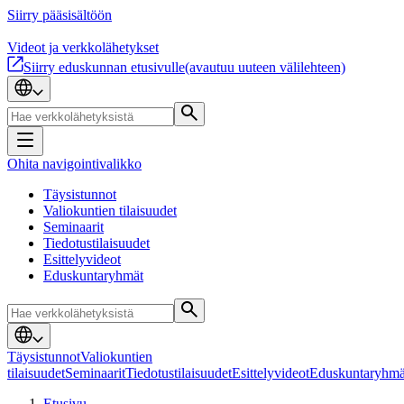
Siirry pääsisältöön
Videot ja verkkolähetykset
Siirry eduskunnan etusivulle
(avautuu uuteen välilehteen)
Ohita navigointivalikko
Täysistunnot
Valiokuntien tilaisuudet
Seminaarit
Tiedotustilaisuudet
Esittelyvideot
Eduskuntaryhmät
Täysistunnot
Valiokuntien
tilaisuudet
Seminaarit
Tiedotustilaisuudet
Esittelyvideot
Eduskuntaryhmä
Etusivu