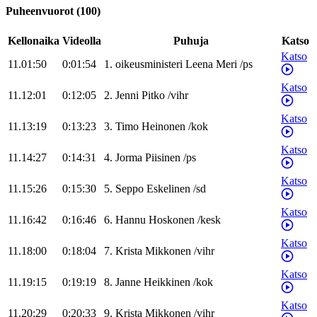
Puheenvuorot
(
100
)
Kellonaika
Videolla
Puhuja
Katso
Katso
11.01:50
0:01:54
1
.
oikeusministeri
Leena
Meri
/
ps
Katso
11.12:01
0:12:05
2
.
Jenni
Pitko
/
vihr
Katso
11.13:19
0:13:23
3
.
Timo
Heinonen
/
kok
Katso
11.14:27
0:14:31
4
.
Jorma
Piisinen
/
ps
Katso
11.15:26
0:15:30
5
.
Seppo
Eskelinen
/
sd
Katso
11.16:42
0:16:46
6
.
Hannu
Hoskonen
/
kesk
Katso
11.18:00
0:18:04
7
.
Krista
Mikkonen
/
vihr
Katso
11.19:15
0:19:19
8
.
Janne
Heikkinen
/
kok
Katso
11.20:29
0:20:33
9
.
Krista
Mikkonen
/
vihr