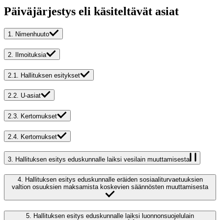
Päiväjärjestys eli käsiteltävät asiat
1.
Nimenhuuto
2.
Ilmoituksia
2.1.
Hallituksen esitykset
2.2.
U-asiat
2.3.
Kertomukset
2.4.
Kertomukset
3.
Hallituksen esitys eduskunnalle laiksi vesilain muuttamisesta
4.
Hallituksen esitys eduskunnalle eräiden sosiaaliturvaetuuksien
valtion osuuksien maksamista koskevien säännösten muuttamisesta
5.
Hallituksen esitys eduskunnalle laiksi luonnonsuojelulain