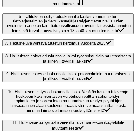
muuttamisesta
6.
Hallituksen esitys eduskunnalle laeiksi viranomaisten
tietojärjestelmien ja tietoliikennejärjestelyjen tietoturvallisuuden
arvioinnista annetun lain, tietoturvallisuuden arviointilaitoksista annetun
lain sekä turvallisuusselvityslain 18 ja 48 §:n muuttamisesta
7.
Tiedusteluvalvontavaltuutetun kertomus vuodelta 2025
8.
Hallituksen esitys eduskunnalle laiksi työsopimuslain muuttamisesta
ja siihen liittyviksi laeiksi
9.
Hallituksen esitys eduskunnalle laiksi poronhoitolain muuttamisesta
ja siihen liittyviksi laeiksi
10.
Hallituksen esitys eduskunnalle laiksi Venäjän kanssa tuloveroja
koskevan kaksinkertaisen verotuksen välttämiseksi tehdyn
sopimuksen ja sopimuksen muuttamisesta tehdyn pöytäkirjan
lainsäädännön alaan kuuluvien määräysten voimaansaattamisesta
annetun lain soveltamisen keskeyttämisestä
11.
Hallituksen esitys eduskunnalle laiksi asunto-osakeyhtiölain
muuttamisesta