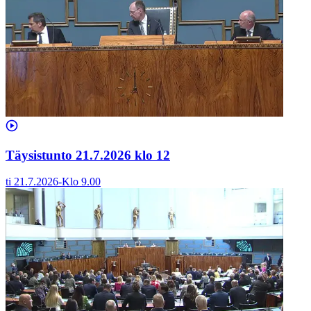
Täysistunto 21.7.2026 klo 12
ti 21.7.2026
-
Klo
9.00