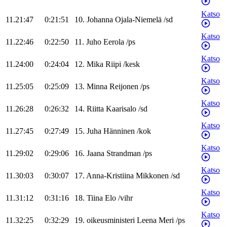
Katso
11.21:47
0:21:51
10
.
Johanna
Ojala-Niemelä
/
sd
Katso
11.22:46
0:22:50
11
.
Juho
Eerola
/
ps
Katso
11.24:00
0:24:04
12
.
Mika
Riipi
/
kesk
Katso
11.25:05
0:25:09
13
.
Minna
Reijonen
/
ps
Katso
11.26:28
0:26:32
14
.
Riitta
Kaarisalo
/
sd
Katso
11.27:45
0:27:49
15
.
Juha
Hänninen
/
kok
Katso
11.29:02
0:29:06
16
.
Jaana
Strandman
/
ps
Katso
11.30:03
0:30:07
17
.
Anna-Kristiina
Mikkonen
/
sd
Katso
11.31:12
0:31:16
18
.
Tiina
Elo
/
vihr
Katso
11.32:25
0:32:29
19
.
oikeusministeri
Leena
Meri
/
ps