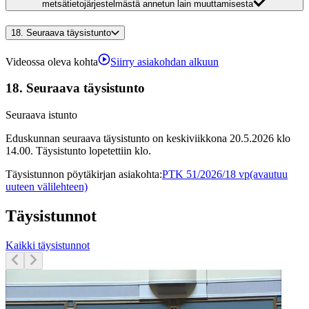
metsätietojärjestelmästä annetun lain muuttamisesta
18.
Seuraava täysistunto
Videossa oleva kohta
Siirry asiakohdan alkuun
18.
Seuraava täysistunto
Seuraava istunto
Eduskunnan seuraava täysistunto on keskiviikkona 20.5.2026 klo
14.00. Täysistunto lopetettiin klo.
Täysistunnon pöytäkirjan asiakohta
:
PTK 51/2026/18 vp
(avautuu
uuteen välilehteen)
Täysistunnot
Kaikki täysistunnot