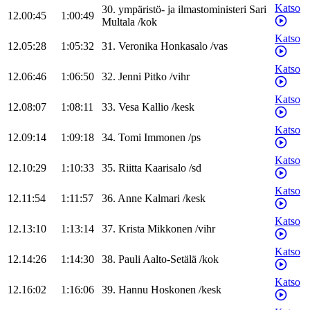
Katso
30
.
ympäristö- ja ilmastoministeri
Sari
12.00:45
1:00:49
Multala
/
kok
Katso
12.05:28
1:05:32
31
.
Veronika
Honkasalo
/
vas
Katso
12.06:46
1:06:50
32
.
Jenni
Pitko
/
vihr
Katso
12.08:07
1:08:11
33
.
Vesa
Kallio
/
kesk
Katso
12.09:14
1:09:18
34
.
Tomi
Immonen
/
ps
Katso
12.10:29
1:10:33
35
.
Riitta
Kaarisalo
/
sd
Katso
12.11:54
1:11:57
36
.
Anne
Kalmari
/
kesk
Katso
12.13:10
1:13:14
37
.
Krista
Mikkonen
/
vihr
Katso
12.14:26
1:14:30
38
.
Pauli
Aalto-Setälä
/
kok
Katso
12.16:02
1:16:06
39
.
Hannu
Hoskonen
/
kesk