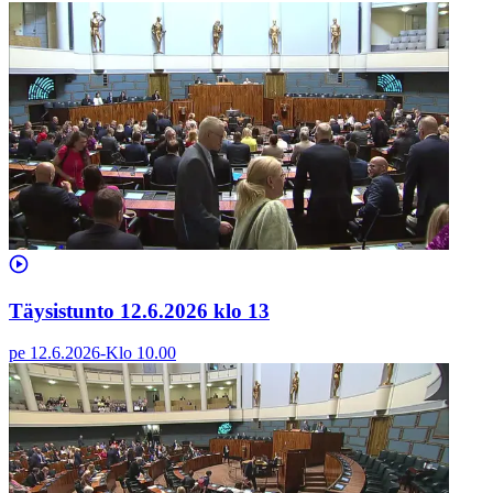
Täysistunto 12.6.2026 klo 13
pe 12.6.2026
-
Klo
10.00