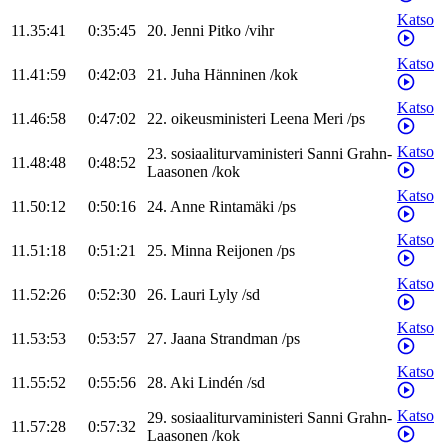
Katso
11.35:41
0:35:45
20
.
Jenni
Pitko
/
vihr
Katso
11.41:59
0:42:03
21
.
Juha
Hänninen
/
kok
Katso
11.46:58
0:47:02
22
.
oikeusministeri
Leena
Meri
/
ps
Katso
23
.
sosiaaliturvaministeri
Sanni
Grahn-
11.48:48
0:48:52
Laasonen
/
kok
Katso
11.50:12
0:50:16
24
.
Anne
Rintamäki
/
ps
Katso
11.51:18
0:51:21
25
.
Minna
Reijonen
/
ps
Katso
11.52:26
0:52:30
26
.
Lauri
Lyly
/
sd
Katso
11.53:53
0:53:57
27
.
Jaana
Strandman
/
ps
Katso
11.55:52
0:55:56
28
.
Aki
Lindén
/
sd
Katso
29
.
sosiaaliturvaministeri
Sanni
Grahn-
11.57:28
0:57:32
Laasonen
/
kok