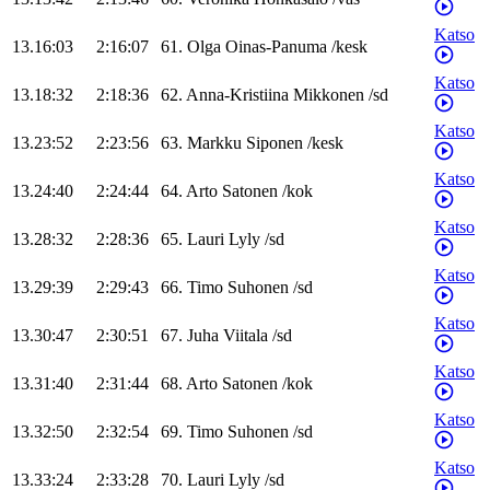
Katso
13.16:03
2:16:07
61
.
Olga
Oinas-Panuma
/
kesk
Katso
13.18:32
2:18:36
62
.
Anna-Kristiina
Mikkonen
/
sd
Katso
13.23:52
2:23:56
63
.
Markku
Siponen
/
kesk
Katso
13.24:40
2:24:44
64
.
Arto
Satonen
/
kok
Katso
13.28:32
2:28:36
65
.
Lauri
Lyly
/
sd
Katso
13.29:39
2:29:43
66
.
Timo
Suhonen
/
sd
Katso
13.30:47
2:30:51
67
.
Juha
Viitala
/
sd
Katso
13.31:40
2:31:44
68
.
Arto
Satonen
/
kok
Katso
13.32:50
2:32:54
69
.
Timo
Suhonen
/
sd
Katso
13.33:24
2:33:28
70
.
Lauri
Lyly
/
sd