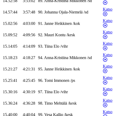
14.52:58
3:53:02
89
.
Anna-Kristiina
Mikkonen
/
sd
Katso
14.57:44
3:57:48
90
.
Johanna
Ojala-Niemelä
/
sd
Katso
15.02:56
4:03:00
91
.
Janne
Heikkinen
/
kok
Katso
15.09:52
4:09:56
92
.
Mauri
Kontu
/
kesk
Katso
15.14:05
4:14:09
93
.
Tiina
Elo
/
vihr
Katso
15.18:23
4:18:27
94
.
Anna-Kristiina
Mikkonen
/
sd
Katso
15.21:27
4:21:31
95
.
Janne
Heikkinen
/
kok
Katso
15.25:41
4:25:45
96
.
Tomi
Immonen
/
ps
Katso
15.30:16
4:30:19
97
.
Tiina
Elo
/
vihr
Katso
15.36:24
4:36:28
98
.
Timo
Mehtälä
/
kesk
Katso
15.40:00
4:40:04
99
.
Vesa
Kallio
/
kesk