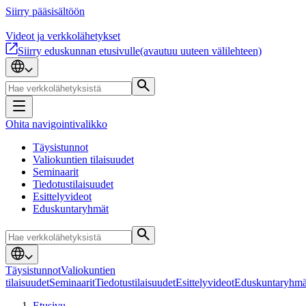
Siirry pääsisältöön
Videot ja verkkolähetykset
Siirry eduskunnan etusivulle
(avautuu uuteen välilehteen)
Ohita navigointivalikko
Täysistunnot
Valiokuntien tilaisuudet
Seminaarit
Tiedotustilaisuudet
Esittelyvideot
Eduskuntaryhmät
Täysistunnot
Valiokuntien
tilaisuudet
Seminaarit
Tiedotustilaisuudet
Esittelyvideot
Eduskuntaryhmä
Etusivu