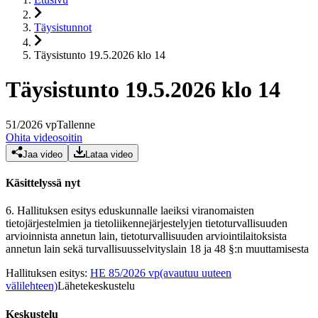
Täysistunnot
Täysistunto 19.5.2026 klo 14
Täysistunto 19.5.2026 klo 14
51
/
2026
vp
Tallenne
Ohita videosoitin
Jaa video
Lataa video
Käsittelyssä nyt
6.
Hallituksen esitys eduskunnalle laeiksi viranomaisten
tietojärjestelmien ja tietoliikennejärjestelyjen tietoturvallisuuden
arvioinnista annetun lain, tietoturvallisuuden arviointilaitoksista
annetun lain sekä turvallisuusselvityslain 18 ja 48 §:n muuttamisesta
Hallituksen esitys
:
HE 85/2026 vp
(avautuu uuteen
välilehteen)
Lähetekeskustelu
Keskustelu