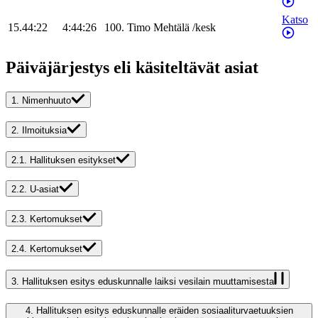
Katso
15.44:22
4:44:26
100
.
Timo
Mehtälä
/
kesk
Päiväjärjestys eli käsiteltävät asiat
1.
Nimenhuuto
2.
Ilmoituksia
2.1.
Hallituksen esitykset
2.2.
U-asiat
2.3.
Kertomukset
2.4.
Kertomukset
3.
Hallituksen esitys eduskunnalle laiksi vesilain muuttamisesta
4.
Hallituksen esitys eduskunnalle eräiden sosiaaliturvaetuuksien