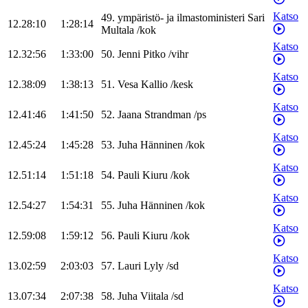
Katso
49
.
ympäristö- ja ilmastoministeri
Sari
12.28:10
1:28:14
Multala
/
kok
Katso
12.32:56
1:33:00
50
.
Jenni
Pitko
/
vihr
Katso
12.38:09
1:38:13
51
.
Vesa
Kallio
/
kesk
Katso
12.41:46
1:41:50
52
.
Jaana
Strandman
/
ps
Katso
12.45:24
1:45:28
53
.
Juha
Hänninen
/
kok
Katso
12.51:14
1:51:18
54
.
Pauli
Kiuru
/
kok
Katso
12.54:27
1:54:31
55
.
Juha
Hänninen
/
kok
Katso
12.59:08
1:59:12
56
.
Pauli
Kiuru
/
kok
Katso
13.02:59
2:03:03
57
.
Lauri
Lyly
/
sd
Katso
13.07:34
2:07:38
58
.
Juha
Viitala
/
sd