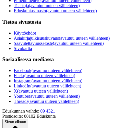
Puhelinluettelo
(avautuu uuteen välilehteen)
Tilastoja
(avautuu uuteen välilehteen)
Eduskuntasanasto
(avautuu uuteen välilehteen)
Tietoa sivustosta
Käyttöehdot
Asiakirjajulkisuuskuvaus
(avautuu uuteen välilehteen)
Saavutettavuusseloste
(avautuu uuteen välilehteen)
Sivukartta
Sosiaalisessa mediassa
Facebook
(avautuu uuteen välilehteen)
Flickr
(avautuu uuteen välilehteen)
Instagram
(avautuu uuteen välilehteen)
LinkedIn
(avautuu uuteen välilehteen)
X
(avautuu uuteen välilehteen)
Youtube
(avautuu uuteen välilehteen)
Threads
(avautuu uuteen välilehteen)
Eduskunnan vaihde:
09 4321
Postiosoite:
00102 Eduskunta
Sivun alkuun