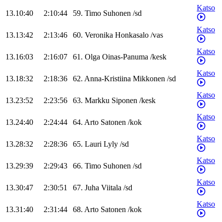
Katso
13.10:40
2:10:44
59
.
Timo
Suhonen
/
sd
Katso
13.13:42
2:13:46
60
.
Veronika
Honkasalo
/
vas
Katso
13.16:03
2:16:07
61
.
Olga
Oinas-Panuma
/
kesk
Katso
13.18:32
2:18:36
62
.
Anna-Kristiina
Mikkonen
/
sd
Katso
13.23:52
2:23:56
63
.
Markku
Siponen
/
kesk
Katso
13.24:40
2:24:44
64
.
Arto
Satonen
/
kok
Katso
13.28:32
2:28:36
65
.
Lauri
Lyly
/
sd
Katso
13.29:39
2:29:43
66
.
Timo
Suhonen
/
sd
Katso
13.30:47
2:30:51
67
.
Juha
Viitala
/
sd
Katso
13.31:40
2:31:44
68
.
Arto
Satonen
/
kok