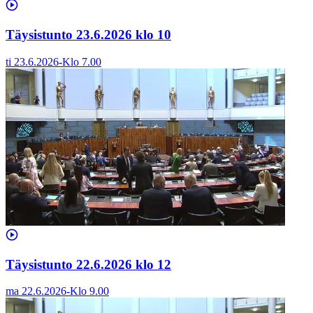
Täysistunto 23.6.2026 klo 10
ti 23.6.2026
-
Klo
7.00
Täysistunto 22.6.2026 klo 12
ma 22.6.2026
-
Klo
9.00