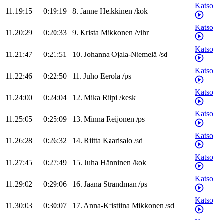
Katso
11.19:15
0:19:19
8
.
Janne
Heikkinen
/
kok
Katso
11.20:29
0:20:33
9
.
Krista
Mikkonen
/
vihr
Katso
11.21:47
0:21:51
10
.
Johanna
Ojala-Niemelä
/
sd
Katso
11.22:46
0:22:50
11
.
Juho
Eerola
/
ps
Katso
11.24:00
0:24:04
12
.
Mika
Riipi
/
kesk
Katso
11.25:05
0:25:09
13
.
Minna
Reijonen
/
ps
Katso
11.26:28
0:26:32
14
.
Riitta
Kaarisalo
/
sd
Katso
11.27:45
0:27:49
15
.
Juha
Hänninen
/
kok
Katso
11.29:02
0:29:06
16
.
Jaana
Strandman
/
ps
Katso
11.30:03
0:30:07
17
.
Anna-Kristiina
Mikkonen
/
sd