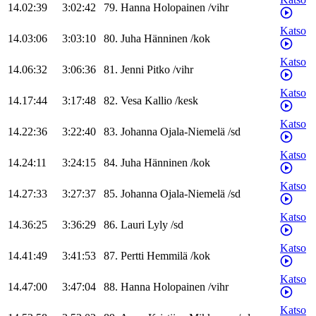
14.02:39
3:02:42
79
.
Hanna
Holopainen
/
vihr
Katso
14.03:06
3:03:10
80
.
Juha
Hänninen
/
kok
Katso
14.06:32
3:06:36
81
.
Jenni
Pitko
/
vihr
Katso
14.17:44
3:17:48
82
.
Vesa
Kallio
/
kesk
Katso
14.22:36
3:22:40
83
.
Johanna
Ojala-Niemelä
/
sd
Katso
14.24:11
3:24:15
84
.
Juha
Hänninen
/
kok
Katso
14.27:33
3:27:37
85
.
Johanna
Ojala-Niemelä
/
sd
Katso
14.36:25
3:36:29
86
.
Lauri
Lyly
/
sd
Katso
14.41:49
3:41:53
87
.
Pertti
Hemmilä
/
kok
Katso
14.47:00
3:47:04
88
.
Hanna
Holopainen
/
vihr
Katso