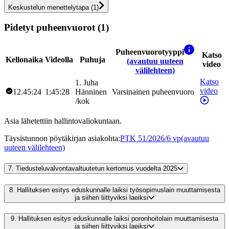
Keskustelun menettelytapa
(
1
)
Pidetyt puheenvuorot (1)
Puheenvuorotyyppi
Katso
Kellonaika
Videolla
Puhuja
(avautuu uuteen
video
välilehteen)
Katso
1
.
Juha
video
12.45:24
1:45:28
Hänninen
Varsinainen puheenvuoro
/
kok
Asia lähetettiin hallintovaliokuntaan.
Täysistunnon pöytäkirjan asiakohta
:
PTK 51/2026/6 vp
(avautuu
uuteen välilehteen)
7.
Tiedusteluvalvontavaltuutetun kertomus vuodelta 2025
8.
Hallituksen esitys eduskunnalle laiksi työsopimuslain muuttamisesta
ja siihen liittyviksi laeiksi
9.
Hallituksen esitys eduskunnalle laiksi poronhoitolain muuttamisesta
ja siihen liittyviksi laeiksi