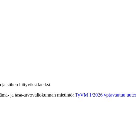
a siihen liittyviksi laeiksi
ämä- ja tasa-arvovaliokunnan mietintö
:
TyVM 1/2026 vp
(avautuu uutee