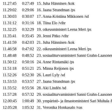
11.27:45
0:27:49
15
.
Juha
Hänninen
/
kok
11.29:02
0:29:06
16
.
Jaana
Strandman
/
ps
11.30:03
0:30:07
17
.
Anna-Kristiina
Mikkonen
/
sd
11.31:12
0:31:16
18
.
Tiina
Elo
/
vihr
11.32:25
0:32:29
19
.
oikeusministeri
Leena
Meri
/
ps
11.35:41
0:35:45
20
.
Jenni
Pitko
/
vihr
11.41:59
0:42:03
21
.
Juha
Hänninen
/
kok
11.46:58
0:47:02
22
.
oikeusministeri
Leena
Meri
/
ps
11.48:48
0:48:52
23
.
sosiaaliturvaministeri
Sanni
Grahn-Laasone
11.50:12
0:50:16
24
.
Anne
Rintamäki
/
ps
11.51:18
0:51:21
25
.
Minna
Reijonen
/
ps
11.52:26
0:52:30
26
.
Lauri
Lyly
/
sd
11.53:53
0:53:57
27
.
Jaana
Strandman
/
ps
11.55:52
0:55:56
28
.
Aki
Lindén
/
sd
11.57:28
0:57:32
29
.
sosiaaliturvaministeri
Sanni
Grahn-Laasone
12.00:45
1:00:49
30
.
ympäristö- ja ilmastoministeri
Sari
Multala
/
12.05:28
1:05:32
31
.
Veronika
Honkasalo
/
vas