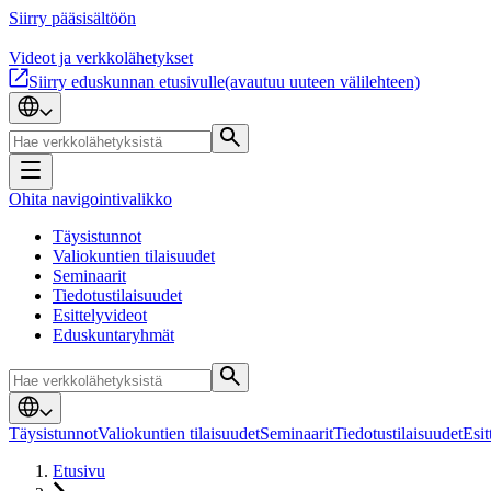
Siirry pääsisältöön
Videot ja verkkolähetykset
Siirry eduskunnan etusivulle
(avautuu uuteen välilehteen)
Ohita navigointivalikko
Täysistunnot
Valiokuntien tilaisuudet
Seminaarit
Tiedotustilaisuudet
Esittelyvideot
Eduskuntaryhmät
Täysistunnot
Valiokuntien tilaisuudet
Seminaarit
Tiedotustilaisuudet
Esit
Etusivu