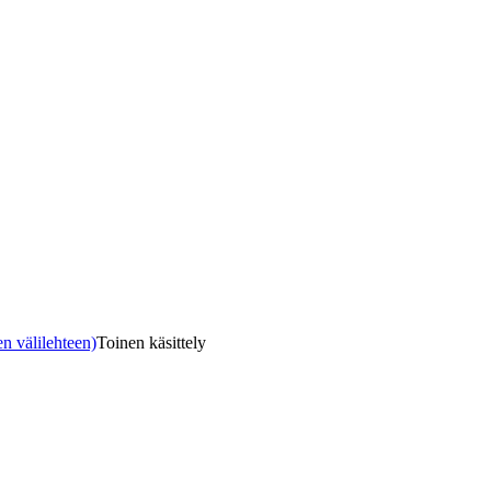
n välilehteen)
Toinen käsittely