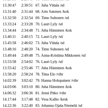
13.30:47
2:30:51
67
.
Juha
Viitala
/
sd
13.31:40
2:31:44
68
.
Arto
Satonen
/
kok
13.32:50
2:32:54
69
.
Timo
Suhonen
/
sd
13.33:24
2:33:28
70
.
Lauri
Lyly
/
sd
13.34:44
2:34:48
71
.
Juha
Hänninen
/
kok
13.40:11
2:40:15
72
.
Lauri
Lyly
/
sd
13.45:58
2:46:02
73
.
Juha
Viitala
/
sd
13.48:16
2:48:20
74
.
Timo
Suhonen
/
sd
13.49:44
2:49:48
75
.
Anna-Kristiina
Mikkonen
/
sd
13.53:58
2:54:02
76
.
Lauri
Lyly
/
sd
13.55:42
2:55:46
77
.
Juha
Hänninen
/
kok
13.58:20
2:58:24
78
.
Tiina
Elo
/
vihr
14.02:39
3:02:42
79
.
Hanna
Holopainen
/
vihr
14.03:06
3:03:10
80
.
Juha
Hänninen
/
kok
14.06:32
3:06:36
81
.
Jenni
Pitko
/
vihr
14.17:44
3:17:48
82
.
Vesa
Kallio
/
kesk
14.22:36
3:22:40
83
.
Johanna
Ojala-Niemelä
/
sd