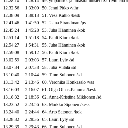
12.28:10
1:28:14
49
.
ympäristö- ja ilmastoministeri
Sari
Multala
/
12.32:56
1:33:00
50
.
Jenni
Pitko
/
vihr
12.38:09
1:38:13
51
.
Vesa
Kallio
/
kesk
12.41:46
1:41:50
52
.
Jaana
Strandman
/
ps
12.45:24
1:45:28
53
.
Juha
Hänninen
/
kok
12.51:14
1:51:18
54
.
Pauli
Kiuru
/
kok
12.54:27
1:54:31
55
.
Juha
Hänninen
/
kok
12.59:08
1:59:12
56
.
Pauli
Kiuru
/
kok
13.02:59
2:03:03
57
.
Lauri
Lyly
/
sd
13.07:34
2:07:38
58
.
Juha
Viitala
/
sd
13.10:40
2:10:44
59
.
Timo
Suhonen
/
sd
13.13:42
2:13:46
60
.
Veronika
Honkasalo
/
vas
13.16:03
2:16:07
61
.
Olga
Oinas-Panuma
/
kesk
13.18:32
2:18:36
62
.
Anna-Kristiina
Mikkonen
/
sd
13.23:52
2:23:56
63
.
Markku
Siponen
/
kesk
13.24:40
2:24:44
64
.
Arto
Satonen
/
kok
13.28:32
2:28:36
65
.
Lauri
Lyly
/
sd
13.29:39
2:29:43
66
.
Timo
Suhonen
/
sd