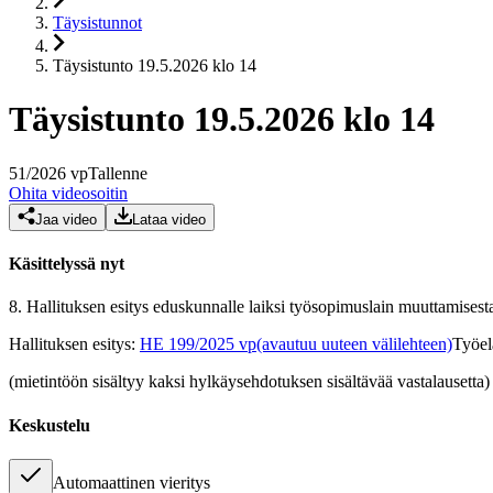
Täysistunnot
Täysistunto 19.5.2026 klo 14
Täysistunto 19.5.2026 klo 14
51
/
2026
vp
Tallenne
Ohita videosoitin
Jaa video
Lataa video
Käsittelyssä nyt
8.
Hallituksen esitys eduskunnalle laiksi työsopimuslain muuttamisesta j
Hallituksen esitys
:
HE 199/2025 vp
(avautuu uuteen välilehteen)
Työel
(mietintöön sisältyy kaksi hylkäysehdotuksen sisältävää vastalausetta)
Keskustelu
Automaattinen vieritys