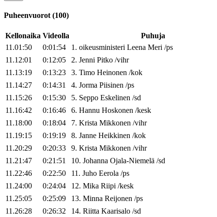
Puheenvuorot
(
100
)
Kellonaika
Videolla
Puhuja
11.01:50
0:01:54
1
.
oikeusministeri
Leena
Meri
/
ps
11.12:01
0:12:05
2
.
Jenni
Pitko
/
vihr
11.13:19
0:13:23
3
.
Timo
Heinonen
/
kok
11.14:27
0:14:31
4
.
Jorma
Piisinen
/
ps
11.15:26
0:15:30
5
.
Seppo
Eskelinen
/
sd
11.16:42
0:16:46
6
.
Hannu
Hoskonen
/
kesk
11.18:00
0:18:04
7
.
Krista
Mikkonen
/
vihr
11.19:15
0:19:19
8
.
Janne
Heikkinen
/
kok
11.20:29
0:20:33
9
.
Krista
Mikkonen
/
vihr
11.21:47
0:21:51
10
.
Johanna
Ojala-Niemelä
/
sd
11.22:46
0:22:50
11
.
Juho
Eerola
/
ps
11.24:00
0:24:04
12
.
Mika
Riipi
/
kesk
11.25:05
0:25:09
13
.
Minna
Reijonen
/
ps
11.26:28
0:26:32
14
.
Riitta
Kaarisalo
/
sd