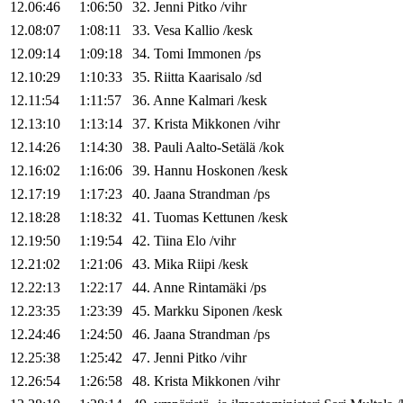
12.06:46
1:06:50
32
.
Jenni
Pitko
/
vihr
12.08:07
1:08:11
33
.
Vesa
Kallio
/
kesk
12.09:14
1:09:18
34
.
Tomi
Immonen
/
ps
12.10:29
1:10:33
35
.
Riitta
Kaarisalo
/
sd
12.11:54
1:11:57
36
.
Anne
Kalmari
/
kesk
12.13:10
1:13:14
37
.
Krista
Mikkonen
/
vihr
12.14:26
1:14:30
38
.
Pauli
Aalto-Setälä
/
kok
12.16:02
1:16:06
39
.
Hannu
Hoskonen
/
kesk
12.17:19
1:17:23
40
.
Jaana
Strandman
/
ps
12.18:28
1:18:32
41
.
Tuomas
Kettunen
/
kesk
12.19:50
1:19:54
42
.
Tiina
Elo
/
vihr
12.21:02
1:21:06
43
.
Mika
Riipi
/
kesk
12.22:13
1:22:17
44
.
Anne
Rintamäki
/
ps
12.23:35
1:23:39
45
.
Markku
Siponen
/
kesk
12.24:46
1:24:50
46
.
Jaana
Strandman
/
ps
12.25:38
1:25:42
47
.
Jenni
Pitko
/
vihr
12.26:54
1:26:58
48
.
Krista
Mikkonen
/
vihr