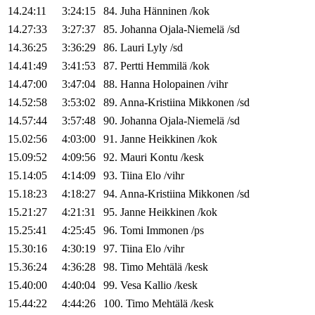
14.24:11
3:24:15
84
.
Juha
Hänninen
/
kok
14.27:33
3:27:37
85
.
Johanna
Ojala-Niemelä
/
sd
14.36:25
3:36:29
86
.
Lauri
Lyly
/
sd
14.41:49
3:41:53
87
.
Pertti
Hemmilä
/
kok
14.47:00
3:47:04
88
.
Hanna
Holopainen
/
vihr
14.52:58
3:53:02
89
.
Anna-Kristiina
Mikkonen
/
sd
14.57:44
3:57:48
90
.
Johanna
Ojala-Niemelä
/
sd
15.02:56
4:03:00
91
.
Janne
Heikkinen
/
kok
15.09:52
4:09:56
92
.
Mauri
Kontu
/
kesk
15.14:05
4:14:09
93
.
Tiina
Elo
/
vihr
15.18:23
4:18:27
94
.
Anna-Kristiina
Mikkonen
/
sd
15.21:27
4:21:31
95
.
Janne
Heikkinen
/
kok
15.25:41
4:25:45
96
.
Tomi
Immonen
/
ps
15.30:16
4:30:19
97
.
Tiina
Elo
/
vihr
15.36:24
4:36:28
98
.
Timo
Mehtälä
/
kesk
15.40:00
4:40:04
99
.
Vesa
Kallio
/
kesk
15.44:22
4:44:26
100
.
Timo
Mehtälä
/
kesk