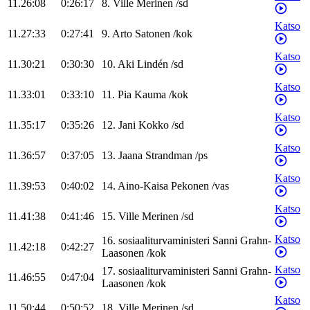
11.26:08
0:26:17
8
.
Ville
Merinen
/
sd
Katso
11.27:33
0:27:41
9
.
Arto
Satonen
/
kok
Katso
11.30:21
0:30:30
10
.
Aki
Lindén
/
sd
Katso
11.33:01
0:33:10
11
.
Pia
Kauma
/
kok
Katso
11.35:17
0:35:26
12
.
Jani
Kokko
/
sd
Katso
11.36:57
0:37:05
13
.
Jaana
Strandman
/
ps
Katso
11.39:53
0:40:02
14
.
Aino-Kaisa
Pekonen
/
vas
Katso
11.41:38
0:41:46
15
.
Ville
Merinen
/
sd
Katso
16
.
sosiaaliturvaministeri
Sanni
Grahn-
11.42:18
0:42:27
Laasonen
/
kok
Katso
17
.
sosiaaliturvaministeri
Sanni
Grahn-
11.46:55
0:47:04
Laasonen
/
kok
Katso
11.50:44
0:50:52
18
.
Ville
Merinen
/
sd