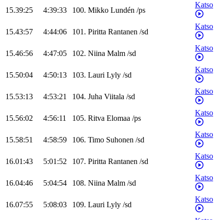
Katso
15.39:25
4:39:33
100
.
Mikko
Lundén
/
ps
Katso
15.43:57
4:44:06
101
.
Piritta
Rantanen
/
sd
Katso
15.46:56
4:47:05
102
.
Niina
Malm
/
sd
Katso
15.50:04
4:50:13
103
.
Lauri
Lyly
/
sd
Katso
15.53:13
4:53:21
104
.
Juha
Viitala
/
sd
Katso
15.56:02
4:56:11
105
.
Ritva
Elomaa
/
ps
Katso
15.58:51
4:58:59
106
.
Timo
Suhonen
/
sd
Katso
16.01:43
5:01:52
107
.
Piritta
Rantanen
/
sd
Katso
16.04:46
5:04:54
108
.
Niina
Malm
/
sd
Katso
16.07:55
5:08:03
109
.
Lauri
Lyly
/
sd