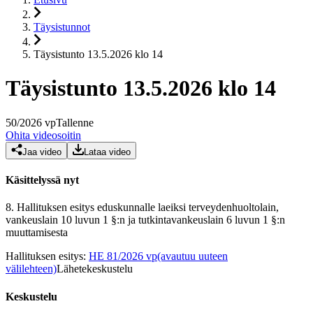
Täysistunnot
Täysistunto 13.5.2026 klo 14
Täysistunto 13.5.2026 klo 14
50
/
2026
vp
Tallenne
Ohita videosoitin
Jaa video
Lataa video
Käsittelyssä nyt
8.
Hallituksen esitys eduskunnalle laeiksi terveydenhuoltolain,
vankeuslain 10 luvun 1 §:n ja tutkintavankeuslain 6 luvun 1 §:n
muuttamisesta
Hallituksen esitys
:
HE 81/2026 vp
(avautuu uuteen
välilehteen)
Lähetekeskustelu
Keskustelu