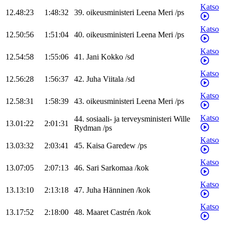
Katso
12.48:23
1:48:32
39
.
oikeusministeri
Leena
Meri
/
ps
Katso
12.50:56
1:51:04
40
.
oikeusministeri
Leena
Meri
/
ps
Katso
12.54:58
1:55:06
41
.
Jani
Kokko
/
sd
Katso
12.56:28
1:56:37
42
.
Juha
Viitala
/
sd
Katso
12.58:31
1:58:39
43
.
oikeusministeri
Leena
Meri
/
ps
Katso
44
.
sosiaali- ja terveysministeri
Wille
13.01:22
2:01:31
Rydman
/
ps
Katso
13.03:32
2:03:41
45
.
Kaisa
Garedew
/
ps
Katso
13.07:05
2:07:13
46
.
Sari
Sarkomaa
/
kok
Katso
13.13:10
2:13:18
47
.
Juha
Hänninen
/
kok
Katso
13.17:52
2:18:00
48
.
Maaret
Castrén
/
kok