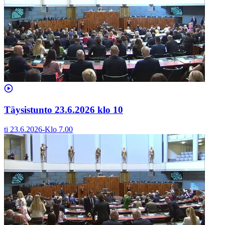
Täysistunto 23.6.2026 klo 10
ti 23.6.2026
-
Klo
7.00