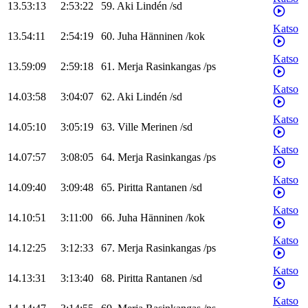
13.53:13
2:53:22
59
.
Aki
Lindén
/
sd
Katso
13.54:11
2:54:19
60
.
Juha
Hänninen
/
kok
Katso
13.59:09
2:59:18
61
.
Merja
Rasinkangas
/
ps
Katso
14.03:58
3:04:07
62
.
Aki
Lindén
/
sd
Katso
14.05:10
3:05:19
63
.
Ville
Merinen
/
sd
Katso
14.07:57
3:08:05
64
.
Merja
Rasinkangas
/
ps
Katso
14.09:40
3:09:48
65
.
Piritta
Rantanen
/
sd
Katso
14.10:51
3:11:00
66
.
Juha
Hänninen
/
kok
Katso
14.12:25
3:12:33
67
.
Merja
Rasinkangas
/
ps
Katso
14.13:31
3:13:40
68
.
Piritta
Rantanen
/
sd
Katso