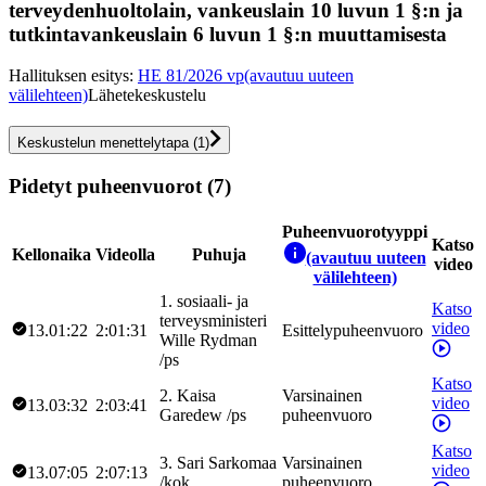
terveydenhuoltolain, vankeuslain 10 luvun 1 §:n ja
tutkintavankeuslain 6 luvun 1 §:n muuttamisesta
Hallituksen esitys
:
HE 81/2026 vp
(avautuu uuteen
välilehteen)
Lähetekeskustelu
Keskustelun menettelytapa
(
1
)
Pidetyt puheenvuorot (7)
Puheenvuorotyyppi
Katso
Kellonaika
Videolla
Puhuja
(avautuu uuteen
video
välilehteen)
1
.
sosiaali- ja
Katso
terveysministeri
video
13.01:22
2:01:31
Esittelypuheenvuoro
Wille
Rydman
/
ps
Katso
2
.
Kaisa
Varsinainen
video
13.03:32
2:03:41
Garedew
/
ps
puheenvuoro
Katso
3
.
Sari
Sarkomaa
Varsinainen
video
13.07:05
2:07:13
/
kok
puheenvuoro