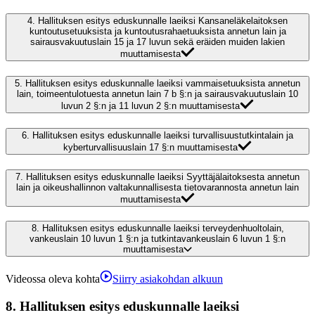
4.
Hallituksen esitys eduskunnalle laeiksi Kansaneläkelaitoksen
kuntoutusetuuksista ja kuntoutusrahaetuuksista annetun lain ja
sairausvakuutuslain 15 ja 17 luvun sekä eräiden muiden lakien
muuttamisesta
5.
Hallituksen esitys eduskunnalle laeiksi vammaisetuuksista annetun
lain, toimeentulotuesta annetun lain 7 b §:n ja sairausvakuutuslain 10
luvun 2 §:n ja 11 luvun 2 §:n muuttamisesta
6.
Hallituksen esitys eduskunnalle laeiksi turvallisuustutkintalain ja
kyberturvallisuuslain 17 §:n muuttamisesta
7.
Hallituksen esitys eduskunnalle laeiksi Syyttäjälaitoksesta annetun
lain ja oikeushallinnon valtakunnallisesta tietovarannosta annetun lain
muuttamisesta
8.
Hallituksen esitys eduskunnalle laeiksi terveydenhuoltolain,
vankeuslain 10 luvun 1 §:n ja tutkintavankeuslain 6 luvun 1 §:n
muuttamisesta
Videossa oleva kohta
Siirry asiakohdan alkuun
8.
Hallituksen esitys eduskunnalle laeiksi