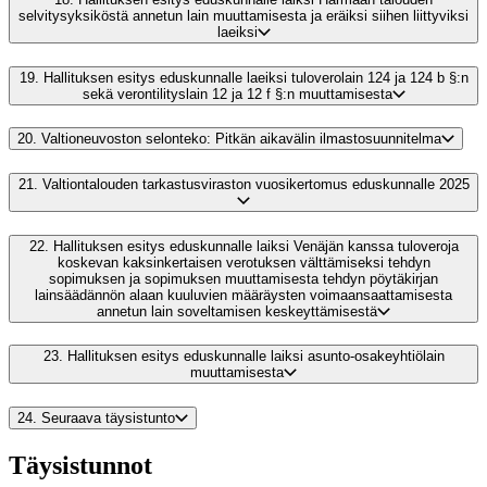
selvitysyksiköstä annetun lain muuttamisesta ja eräiksi siihen liittyviksi
laeiksi
19.
Hallituksen esitys eduskunnalle laeiksi tuloverolain 124 ja 124 b §:n
sekä verontilityslain 12 ja 12 f §:n muuttamisesta
20.
Valtioneuvoston selonteko: Pitkän aikavälin ilmastosuunnitelma
21.
Valtiontalouden tarkastusviraston vuosikertomus eduskunnalle 2025
22.
Hallituksen esitys eduskunnalle laiksi Venäjän kanssa tuloveroja
koskevan kaksinkertaisen verotuksen välttämiseksi tehdyn
sopimuksen ja sopimuksen muuttamisesta tehdyn pöytäkirjan
lainsäädännön alaan kuuluvien määräysten voimaansaattamisesta
annetun lain soveltamisen keskeyttämisestä
23.
Hallituksen esitys eduskunnalle laiksi asunto-osakeyhtiölain
muuttamisesta
24.
Seuraava täysistunto
Täysistunnot