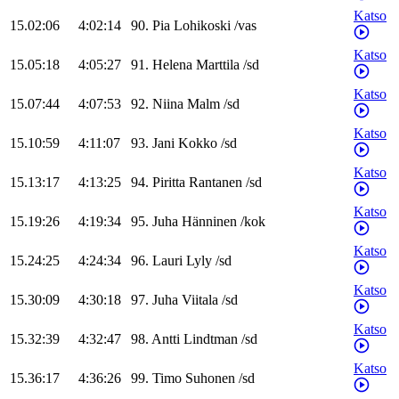
Katso
15.02:06
4:02:14
90
.
Pia
Lohikoski
/
vas
Katso
15.05:18
4:05:27
91
.
Helena
Marttila
/
sd
Katso
15.07:44
4:07:53
92
.
Niina
Malm
/
sd
Katso
15.10:59
4:11:07
93
.
Jani
Kokko
/
sd
Katso
15.13:17
4:13:25
94
.
Piritta
Rantanen
/
sd
Katso
15.19:26
4:19:34
95
.
Juha
Hänninen
/
kok
Katso
15.24:25
4:24:34
96
.
Lauri
Lyly
/
sd
Katso
15.30:09
4:30:18
97
.
Juha
Viitala
/
sd
Katso
15.32:39
4:32:47
98
.
Antti
Lindtman
/
sd
Katso
15.36:17
4:36:26
99
.
Timo
Suhonen
/
sd