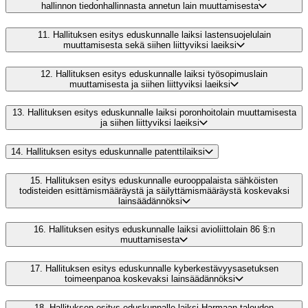
hallinnon tiedonhallinnasta annetun lain muuttamisesta
11.
Hallituksen esitys eduskunnalle laiksi lastensuojelulain
muuttamisesta sekä siihen liittyviksi laeiksi
12.
Hallituksen esitys eduskunnalle laiksi työsopimuslain
muuttamisesta ja siihen liittyviksi laeiksi
13.
Hallituksen esitys eduskunnalle laiksi poronhoitolain muuttamisesta
ja siihen liittyviksi laeiksi
14.
Hallituksen esitys eduskunnalle patenttilaiksi
15.
Hallituksen esitys eduskunnalle eurooppalaista sähköisten
todisteiden esittämismääräystä ja säilyttämismääräystä koskevaksi
lainsäädännöksi
16.
Hallituksen esitys eduskunnalle laiksi avioliittolain 86 §:n
muuttamisesta
17.
Hallituksen esitys eduskunnalle kyberkestävyysasetuksen
toimeenpanoa koskevaksi lainsäädännöksi
18.
Hallituksen esitys eduskunnalle laiksi Harmaan talouden