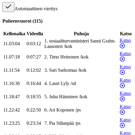
Automaattinen vieritys
Puheenvuorot
(
115
)
Kellonaika
Videolla
Puhuja
Katso
Katso
1
.
sosiaaliturvaministeri
Sanni
Grahn-
11.03:04
0:03:12
Laasonen
/
kok
Katso
11.07:18
0:07:27
2
.
Timo
Heinonen
/
kok
Katso
11.11:54
0:12:02
3
.
Sari
Sarkomaa
/
kok
Katso
11.16:36
0:16:44
4
.
Lauri
Lyly
/
sd
Katso
11.18:47
0:18:55
5
.
Juha
Hänninen
/
kok
Katso
11.22:42
0:22:50
6
.
Ari
Koponen
/
ps
Katso
11.23:25
0:23:34
7
.
Pia
Sillanpää
/
ps
Katso