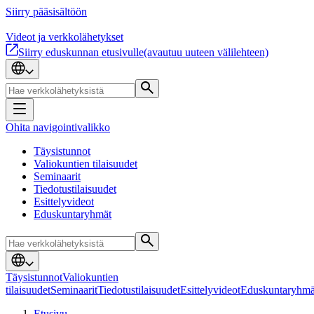
Siirry pääsisältöön
Videot ja verkkolähetykset
Siirry eduskunnan etusivulle
(avautuu uuteen välilehteen)
Ohita navigointivalikko
Täysistunnot
Valiokuntien tilaisuudet
Seminaarit
Tiedotustilaisuudet
Esittelyvideot
Eduskuntaryhmät
Täysistunnot
Valiokuntien
tilaisuudet
Seminaarit
Tiedotustilaisuudet
Esittelyvideot
Eduskuntaryhmä
Etusivu