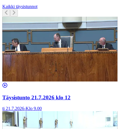
Kaikki täysistunnot
Täysistunto 21.7.2026 klo 12
ti 21.7.2026
-
Klo
9.00