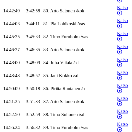
Katso
14.42:49
3:42:58
80
.
Arto
Satonen
/
kok
Katso
14.44:03
3:44:11
81
.
Pia
Lohikoski
/
vas
Katso
14.45:25
3:45:33
82
.
Timo
Furuholm
/
vas
Katso
14.46:27
3:46:35
83
.
Arto
Satonen
/
kok
Katso
14.48:00
3:48:09
84
.
Juha
Viitala
/
sd
Katso
14.48:48
3:48:57
85
.
Jani
Kokko
/
sd
Katso
14.50:09
3:50:18
86
.
Piritta
Rantanen
/
sd
Katso
14.51:25
3:51:33
87
.
Arto
Satonen
/
kok
Katso
14.52:50
3:52:59
88
.
Timo
Suhonen
/
sd
Katso
14.56:24
3:56:32
89
.
Timo
Furuholm
/
vas