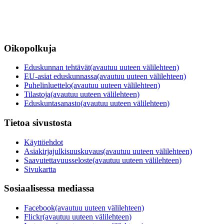
Oikopolkuja
Eduskunnan tehtävät
(avautuu uuteen välilehteen)
EU-asiat eduskunnassa
(avautuu uuteen välilehteen)
Puhelinluettelo
(avautuu uuteen välilehteen)
Tilastoja
(avautuu uuteen välilehteen)
Eduskuntasanasto
(avautuu uuteen välilehteen)
Tietoa sivustosta
Käyttöehdot
Asiakirjajulkisuuskuvaus
(avautuu uuteen välilehteen)
Saavutettavuusseloste
(avautuu uuteen välilehteen)
Sivukartta
Sosiaalisessa mediassa
Facebook
(avautuu uuteen välilehteen)
Flickr
(avautuu uuteen välilehteen)