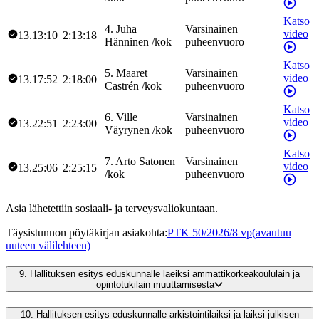
Katso
4
.
Juha
Varsinainen
video
13.13:10
2:13:18
Hänninen
/
kok
puheenvuoro
Katso
5
.
Maaret
Varsinainen
video
13.17:52
2:18:00
Castrén
/
kok
puheenvuoro
Katso
6
.
Ville
Varsinainen
video
13.22:51
2:23:00
Väyrynen
/
kok
puheenvuoro
Katso
7
.
Arto
Satonen
Varsinainen
video
13.25:06
2:25:15
/
kok
puheenvuoro
Asia lähetettiin sosiaali- ja terveysvaliokuntaan.
Täysistunnon pöytäkirjan asiakohta
:
PTK 50/2026/8 vp
(avautuu
uuteen välilehteen)
9.
Hallituksen esitys eduskunnalle laeiksi ammattikorkeakoululain ja
opintotukilain muuttamisesta
10.
Hallituksen esitys eduskunnalle arkistointilaiksi ja laiksi julkisen