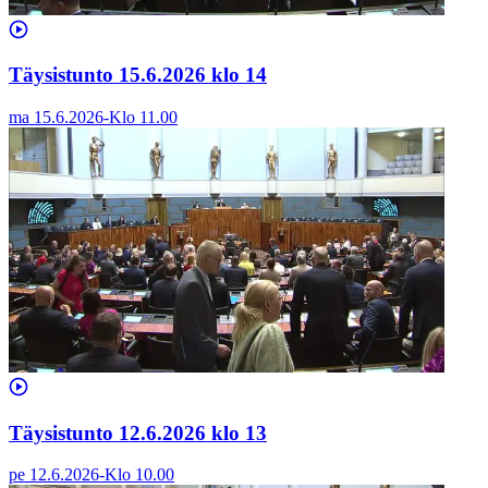
Täysistunto 15.6.2026 klo 14
ma 15.6.2026
-
Klo
11.00
Täysistunto 12.6.2026 klo 13
pe 12.6.2026
-
Klo
10.00