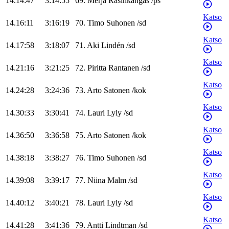
14.14:47
3:14:55
69
.
Merja
Rasinkangas
/
ps
Katso
14.16:11
3:16:19
70
.
Timo
Suhonen
/
sd
Katso
14.17:58
3:18:07
71
.
Aki
Lindén
/
sd
Katso
14.21:16
3:21:25
72
.
Piritta
Rantanen
/
sd
Katso
14.24:28
3:24:36
73
.
Arto
Satonen
/
kok
Katso
14.30:33
3:30:41
74
.
Lauri
Lyly
/
sd
Katso
14.36:50
3:36:58
75
.
Arto
Satonen
/
kok
Katso
14.38:18
3:38:27
76
.
Timo
Suhonen
/
sd
Katso
14.39:08
3:39:17
77
.
Niina
Malm
/
sd
Katso
14.40:12
3:40:21
78
.
Lauri
Lyly
/
sd
Katso
14.41:28
3:41:36
79
.
Antti
Lindtman
/
sd