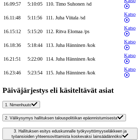
Katso
16.09:57
5:10:05
110
.
Timo
Suhonen
/
sd
Katso
16.11:48
5:11:56
111
.
Juha
Viitala
/
sd
Katso
16.15:12
5:15:20
112
.
Ritva
Elomaa
/
ps
Katso
16.18:36
5:18:44
113
.
Juha
Hänninen
/
kok
Katso
16.21:51
5:22:00
114
.
Juha
Hänninen
/
kok
Katso
16.23:46
5:23:54
115
.
Juha
Hänninen
/
kok
Päiväjärjestys eli käsiteltävät asiat
1.
Nimenhuuto
2.
Välikysymys hallituksen talouspolitiikan epäonnistumisesta
3.
Hallituksen esitys eduskunnalle työkyvyttömyyseläkkeen ja
työansioiden yhteensovittamista koskevaksi lainsäädännöksi