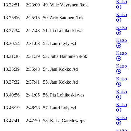
Katso
13.22:51
2:23:00
49
.
Ville
Väyrynen
/
kok
Katso
13.25:06
2:25:15
50
.
Arto
Satonen
/
kok
Katso
13.27:34
2:27:43
51
.
Pia
Lohikoski
/
vas
Katso
13.30:54
2:31:03
52
.
Lauri
Lyly
/
sd
Katso
13.31:30
2:31:39
53
.
Juha
Hänninen
/
kok
Katso
13.35:39
2:35:48
54
.
Jani
Kokko
/
sd
Katso
13.37:32
2:37:41
55
.
Jani
Kokko
/
sd
Katso
13.40:56
2:41:05
56
.
Pia
Lohikoski
/
vas
Katso
13.46:19
2:46:28
57
.
Lauri
Lyly
/
sd
Katso
13.47:41
2:47:50
58
.
Kaisa
Garedew
/
ps
Katso