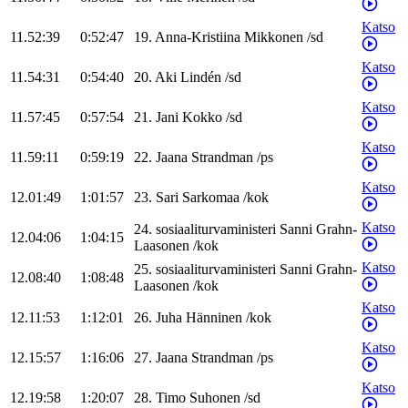
Katso
11.52:39
0:52:47
19
.
Anna-Kristiina
Mikkonen
/
sd
Katso
11.54:31
0:54:40
20
.
Aki
Lindén
/
sd
Katso
11.57:45
0:57:54
21
.
Jani
Kokko
/
sd
Katso
11.59:11
0:59:19
22
.
Jaana
Strandman
/
ps
Katso
12.01:49
1:01:57
23
.
Sari
Sarkomaa
/
kok
Katso
24
.
sosiaaliturvaministeri
Sanni
Grahn-
12.04:06
1:04:15
Laasonen
/
kok
Katso
25
.
sosiaaliturvaministeri
Sanni
Grahn-
12.08:40
1:08:48
Laasonen
/
kok
Katso
12.11:53
1:12:01
26
.
Juha
Hänninen
/
kok
Katso
12.15:57
1:16:06
27
.
Jaana
Strandman
/
ps
Katso
12.19:58
1:20:07
28
.
Timo
Suhonen
/
sd