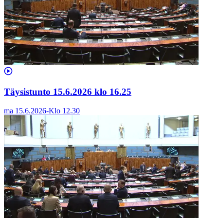
Täysistunto 15.6.2026 klo 16.25
ma 15.6.2026
-
Klo
12.30