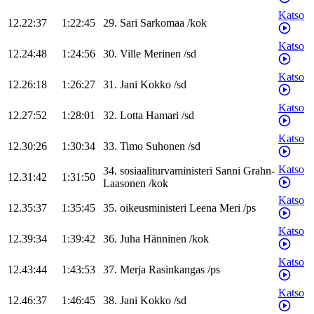
Katso
12.22:37
1:22:45
29
.
Sari
Sarkomaa
/
kok
Katso
12.24:48
1:24:56
30
.
Ville
Merinen
/
sd
Katso
12.26:18
1:26:27
31
.
Jani
Kokko
/
sd
Katso
12.27:52
1:28:01
32
.
Lotta
Hamari
/
sd
Katso
12.30:26
1:30:34
33
.
Timo
Suhonen
/
sd
Katso
34
.
sosiaaliturvaministeri
Sanni
Grahn-
12.31:42
1:31:50
Laasonen
/
kok
Katso
12.35:37
1:35:45
35
.
oikeusministeri
Leena
Meri
/
ps
Katso
12.39:34
1:39:42
36
.
Juha
Hänninen
/
kok
Katso
12.43:44
1:43:53
37
.
Merja
Rasinkangas
/
ps
Katso
12.46:37
1:46:45
38
.
Jani
Kokko
/
sd