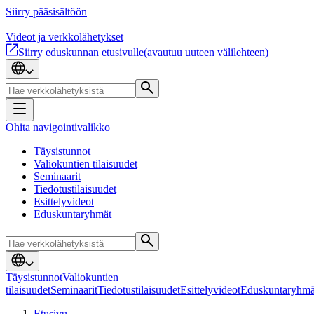
Siirry pääsisältöön
Videot ja verkkolähetykset
Siirry eduskunnan etusivulle
(avautuu uuteen välilehteen)
Ohita navigointivalikko
Täysistunnot
Valiokuntien tilaisuudet
Seminaarit
Tiedotustilaisuudet
Esittelyvideot
Eduskuntaryhmät
Täysistunnot
Valiokuntien
tilaisuudet
Seminaarit
Tiedotustilaisuudet
Esittelyvideot
Eduskuntaryhmä
Etusivu