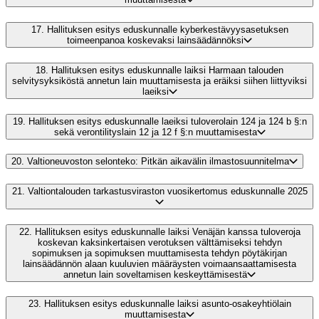
17.
Hallituksen esitys eduskunnalle kyberkestävyysasetuksen
toimeenpanoa koskevaksi lainsäädännöksi
18.
Hallituksen esitys eduskunnalle laiksi Harmaan talouden
selvitysyksiköstä annetun lain muuttamisesta ja eräiksi siihen liittyviksi
laeiksi
19.
Hallituksen esitys eduskunnalle laeiksi tuloverolain 124 ja 124 b §:n
sekä verontilityslain 12 ja 12 f §:n muuttamisesta
20.
Valtioneuvoston selonteko: Pitkän aikavälin ilmastosuunnitelma
21.
Valtiontalouden tarkastusviraston vuosikertomus eduskunnalle 2025
22.
Hallituksen esitys eduskunnalle laiksi Venäjän kanssa tuloveroja
koskevan kaksinkertaisen verotuksen välttämiseksi tehdyn
sopimuksen ja sopimuksen muuttamisesta tehdyn pöytäkirjan
lainsäädännön alaan kuuluvien määräysten voimaansaattamisesta
annetun lain soveltamisen keskeyttämisestä
23.
Hallituksen esitys eduskunnalle laiksi asunto-osakeyhtiölain
muuttamisesta