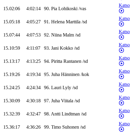
Katso
15.02:06
4:02:14
90
.
Pia
Lohikoski
/
vas
Katso
15.05:18
4:05:27
91
.
Helena
Marttila
/
sd
Katso
15.07:44
4:07:53
92
.
Niina
Malm
/
sd
Katso
15.10:59
4:11:07
93
.
Jani
Kokko
/
sd
Katso
15.13:17
4:13:25
94
.
Piritta
Rantanen
/
sd
Katso
15.19:26
4:19:34
95
.
Juha
Hänninen
/
kok
Katso
15.24:25
4:24:34
96
.
Lauri
Lyly
/
sd
Katso
15.30:09
4:30:18
97
.
Juha
Viitala
/
sd
Katso
15.32:39
4:32:47
98
.
Antti
Lindtman
/
sd
Katso
15.36:17
4:36:26
99
.
Timo
Suhonen
/
sd