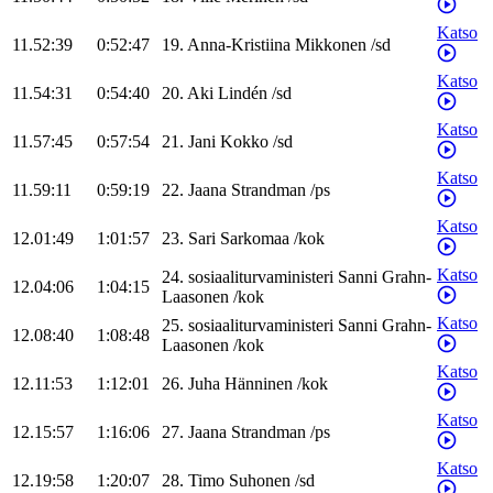
Katso
11.52:39
0:52:47
19
.
Anna-Kristiina
Mikkonen
/
sd
Katso
11.54:31
0:54:40
20
.
Aki
Lindén
/
sd
Katso
11.57:45
0:57:54
21
.
Jani
Kokko
/
sd
Katso
11.59:11
0:59:19
22
.
Jaana
Strandman
/
ps
Katso
12.01:49
1:01:57
23
.
Sari
Sarkomaa
/
kok
Katso
24
.
sosiaaliturvaministeri
Sanni
Grahn-
12.04:06
1:04:15
Laasonen
/
kok
Katso
25
.
sosiaaliturvaministeri
Sanni
Grahn-
12.08:40
1:08:48
Laasonen
/
kok
Katso
12.11:53
1:12:01
26
.
Juha
Hänninen
/
kok
Katso
12.15:57
1:16:06
27
.
Jaana
Strandman
/
ps
Katso
12.19:58
1:20:07
28
.
Timo
Suhonen
/
sd