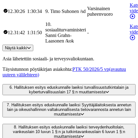
Kat
Varsinainen
vid
12.30:26
1:30:34
9
.
Timo
Suhonen
/
sd
puheenvuoro
10
.
Kat
sosiaaliturvaministeri
vid
12.31:42
1:31:50
-
Sanni
Grahn-
Laasonen
/
kok
Näytä kaikki
Asia lähetettiin sosiaali- ja terveysvaliokuntaan.
Täysistunnon pöytäkirjan asiakohta
:
PTK 50/2026/5 vp
(avautuu
uuteen välilehteen)
6.
Hallituksen esitys eduskunnalle laeiksi turvallisuustutkintalain ja
kyberturvallisuuslain 17 §:n muuttamisesta
7.
Hallituksen esitys eduskunnalle laeiksi Syyttäjälaitoksesta annetun
lain ja oikeushallinnon valtakunnallisesta tietovarannosta annetun lain
muuttamisesta
8.
Hallituksen esitys eduskunnalle laeiksi terveydenhuoltolain,
vankeuslain 10 luvun 1 §:n ja tutkintavankeuslain 6 luvun 1 §:n
muuttamisesta