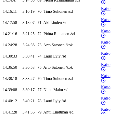
14.14:47
3:14:55
69
.
Merja
Rasinkangas
/
ps
Katso
14.16:11
3:16:19
70
.
Timo
Suhonen
/
sd
Katso
14.17:58
3:18:07
71
.
Aki
Lindén
/
sd
Katso
14.21:16
3:21:25
72
.
Piritta
Rantanen
/
sd
Katso
14.24:28
3:24:36
73
.
Arto
Satonen
/
kok
Katso
14.30:33
3:30:41
74
.
Lauri
Lyly
/
sd
Katso
14.36:50
3:36:58
75
.
Arto
Satonen
/
kok
Katso
14.38:18
3:38:27
76
.
Timo
Suhonen
/
sd
Katso
14.39:08
3:39:17
77
.
Niina
Malm
/
sd
Katso
14.40:12
3:40:21
78
.
Lauri
Lyly
/
sd
Katso
14.41:28
3:41:36
79
.
Antti
Lindtman
/
sd