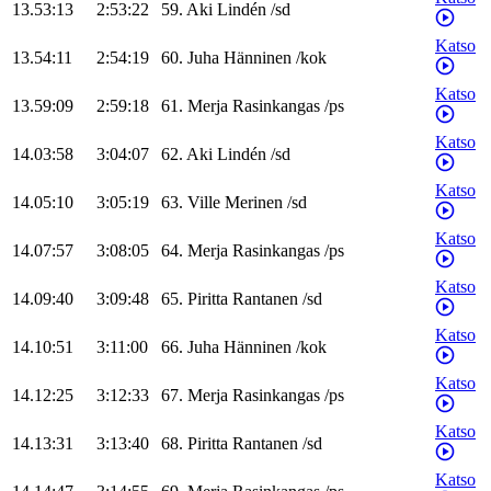
13.53:13
2:53:22
59
.
Aki
Lindén
/
sd
Katso
13.54:11
2:54:19
60
.
Juha
Hänninen
/
kok
Katso
13.59:09
2:59:18
61
.
Merja
Rasinkangas
/
ps
Katso
14.03:58
3:04:07
62
.
Aki
Lindén
/
sd
Katso
14.05:10
3:05:19
63
.
Ville
Merinen
/
sd
Katso
14.07:57
3:08:05
64
.
Merja
Rasinkangas
/
ps
Katso
14.09:40
3:09:48
65
.
Piritta
Rantanen
/
sd
Katso
14.10:51
3:11:00
66
.
Juha
Hänninen
/
kok
Katso
14.12:25
3:12:33
67
.
Merja
Rasinkangas
/
ps
Katso
14.13:31
3:13:40
68
.
Piritta
Rantanen
/
sd
Katso