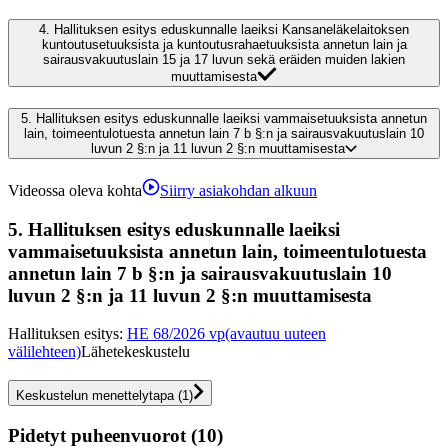
4.
Hallituksen esitys eduskunnalle laeiksi Kansaneläkelaitoksen
kuntoutusetuuksista ja kuntoutusrahaetuuksista annetun lain ja
sairausvakuutuslain 15 ja 17 luvun sekä eräiden muiden lakien
muuttamisesta
5.
Hallituksen esitys eduskunnalle laeiksi vammaisetuuksista annetun
lain, toimeentulotuesta annetun lain 7 b §:n ja sairausvakuutuslain 10
luvun 2 §:n ja 11 luvun 2 §:n muuttamisesta
Videossa oleva kohta
Siirry asiakohdan alkuun
5.
Hallituksen esitys eduskunnalle laeiksi
vammaisetuuksista annetun lain, toimeentulotuesta
annetun lain 7 b §:n ja sairausvakuutuslain 10
luvun 2 §:n ja 11 luvun 2 §:n muuttamisesta
Hallituksen esitys
:
HE 68/2026 vp
(avautuu uuteen
välilehteen)
Lähetekeskustelu
Keskustelun menettelytapa
(
1
)
Pidetyt puheenvuorot (10)