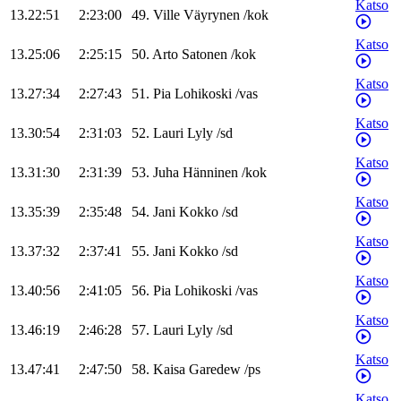
Katso
13.22:51
2:23:00
49
.
Ville
Väyrynen
/
kok
Katso
13.25:06
2:25:15
50
.
Arto
Satonen
/
kok
Katso
13.27:34
2:27:43
51
.
Pia
Lohikoski
/
vas
Katso
13.30:54
2:31:03
52
.
Lauri
Lyly
/
sd
Katso
13.31:30
2:31:39
53
.
Juha
Hänninen
/
kok
Katso
13.35:39
2:35:48
54
.
Jani
Kokko
/
sd
Katso
13.37:32
2:37:41
55
.
Jani
Kokko
/
sd
Katso
13.40:56
2:41:05
56
.
Pia
Lohikoski
/
vas
Katso
13.46:19
2:46:28
57
.
Lauri
Lyly
/
sd
Katso
13.47:41
2:47:50
58
.
Kaisa
Garedew
/
ps
Katso