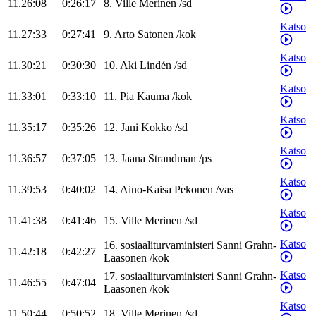
11.26:08
0:26:17
8
.
Ville
Merinen
/
sd
Katso
11.27:33
0:27:41
9
.
Arto
Satonen
/
kok
Katso
11.30:21
0:30:30
10
.
Aki
Lindén
/
sd
Katso
11.33:01
0:33:10
11
.
Pia
Kauma
/
kok
Katso
11.35:17
0:35:26
12
.
Jani
Kokko
/
sd
Katso
11.36:57
0:37:05
13
.
Jaana
Strandman
/
ps
Katso
11.39:53
0:40:02
14
.
Aino-Kaisa
Pekonen
/
vas
Katso
11.41:38
0:41:46
15
.
Ville
Merinen
/
sd
Katso
16
.
sosiaaliturvaministeri
Sanni
Grahn-
11.42:18
0:42:27
Laasonen
/
kok
Katso
17
.
sosiaaliturvaministeri
Sanni
Grahn-
11.46:55
0:47:04
Laasonen
/
kok
Katso
11.50:44
0:50:52
18
.
Ville
Merinen
/
sd