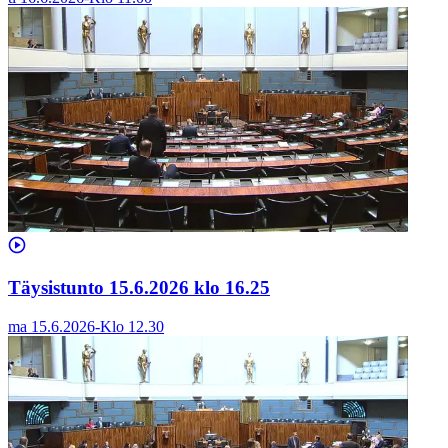
Täysistunto 15.6.2026 klo 16.25
ma 15.6.2026
-
Klo
12.30