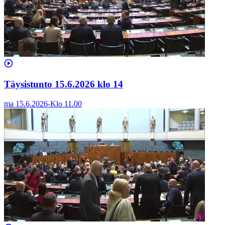
Täysistunto 15.6.2026 klo 14
ma 15.6.2026
-
Klo
11.00