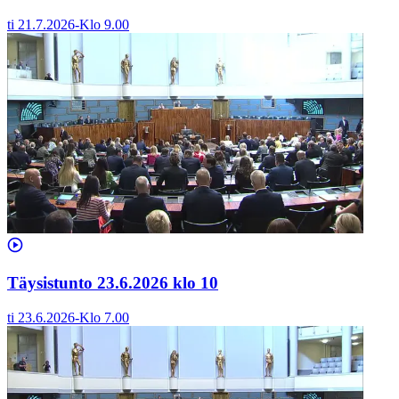
ti 21.7.2026
-
Klo
9.00
Täysistunto 23.6.2026 klo 10
ti 23.6.2026
-
Klo
7.00