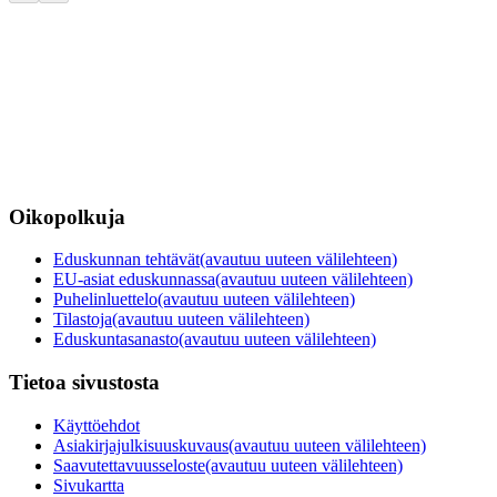
Oikopolkuja
Eduskunnan tehtävät
(avautuu uuteen välilehteen)
EU-asiat eduskunnassa
(avautuu uuteen välilehteen)
Puhelinluettelo
(avautuu uuteen välilehteen)
Tilastoja
(avautuu uuteen välilehteen)
Eduskuntasanasto
(avautuu uuteen välilehteen)
Tietoa sivustosta
Käyttöehdot
Asiakirjajulkisuuskuvaus
(avautuu uuteen välilehteen)
Saavutettavuusseloste
(avautuu uuteen välilehteen)
Sivukartta