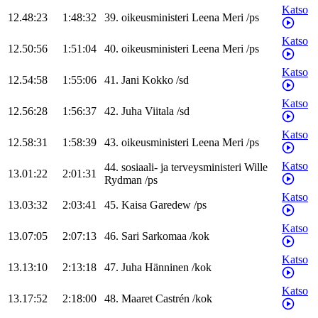
Katso
12.48:23
1:48:32
39
.
oikeusministeri
Leena
Meri
/
ps
Katso
12.50:56
1:51:04
40
.
oikeusministeri
Leena
Meri
/
ps
Katso
12.54:58
1:55:06
41
.
Jani
Kokko
/
sd
Katso
12.56:28
1:56:37
42
.
Juha
Viitala
/
sd
Katso
12.58:31
1:58:39
43
.
oikeusministeri
Leena
Meri
/
ps
Katso
44
.
sosiaali- ja terveysministeri
Wille
13.01:22
2:01:31
Rydman
/
ps
Katso
13.03:32
2:03:41
45
.
Kaisa
Garedew
/
ps
Katso
13.07:05
2:07:13
46
.
Sari
Sarkomaa
/
kok
Katso
13.13:10
2:13:18
47
.
Juha
Hänninen
/
kok
Katso
13.17:52
2:18:00
48
.
Maaret
Castrén
/
kok