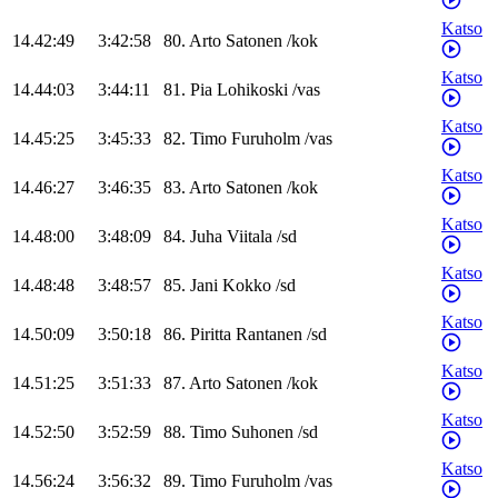
Katso
14.42:49
3:42:58
80
.
Arto
Satonen
/
kok
Katso
14.44:03
3:44:11
81
.
Pia
Lohikoski
/
vas
Katso
14.45:25
3:45:33
82
.
Timo
Furuholm
/
vas
Katso
14.46:27
3:46:35
83
.
Arto
Satonen
/
kok
Katso
14.48:00
3:48:09
84
.
Juha
Viitala
/
sd
Katso
14.48:48
3:48:57
85
.
Jani
Kokko
/
sd
Katso
14.50:09
3:50:18
86
.
Piritta
Rantanen
/
sd
Katso
14.51:25
3:51:33
87
.
Arto
Satonen
/
kok
Katso
14.52:50
3:52:59
88
.
Timo
Suhonen
/
sd
Katso
14.56:24
3:56:32
89
.
Timo
Furuholm
/
vas