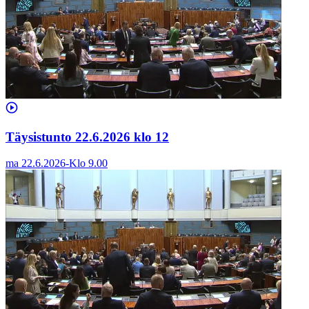
Täysistunto 22.6.2026 klo 12
ma 22.6.2026
-
Klo
9.00