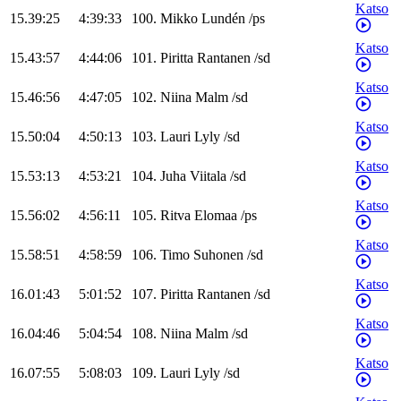
Katso
15.39:25
4:39:33
100
.
Mikko
Lundén
/
ps
Katso
15.43:57
4:44:06
101
.
Piritta
Rantanen
/
sd
Katso
15.46:56
4:47:05
102
.
Niina
Malm
/
sd
Katso
15.50:04
4:50:13
103
.
Lauri
Lyly
/
sd
Katso
15.53:13
4:53:21
104
.
Juha
Viitala
/
sd
Katso
15.56:02
4:56:11
105
.
Ritva
Elomaa
/
ps
Katso
15.58:51
4:58:59
106
.
Timo
Suhonen
/
sd
Katso
16.01:43
5:01:52
107
.
Piritta
Rantanen
/
sd
Katso
16.04:46
5:04:54
108
.
Niina
Malm
/
sd
Katso
16.07:55
5:08:03
109
.
Lauri
Lyly
/
sd