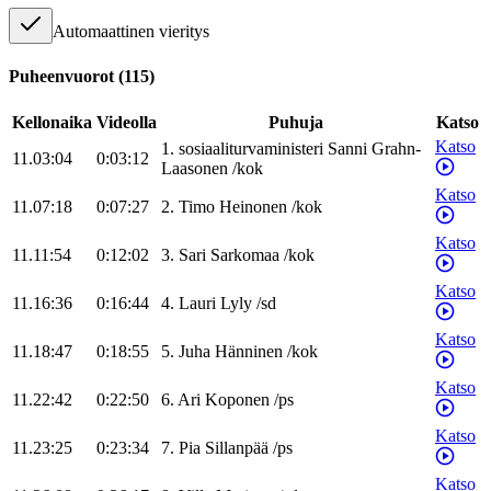
Automaattinen vieritys
Puheenvuorot
(
115
)
Kellonaika
Videolla
Puhuja
Katso
Katso
1
.
sosiaaliturvaministeri
Sanni
Grahn-
11.03:04
0:03:12
Laasonen
/
kok
Katso
11.07:18
0:07:27
2
.
Timo
Heinonen
/
kok
Katso
11.11:54
0:12:02
3
.
Sari
Sarkomaa
/
kok
Katso
11.16:36
0:16:44
4
.
Lauri
Lyly
/
sd
Katso
11.18:47
0:18:55
5
.
Juha
Hänninen
/
kok
Katso
11.22:42
0:22:50
6
.
Ari
Koponen
/
ps
Katso
11.23:25
0:23:34
7
.
Pia
Sillanpää
/
ps
Katso