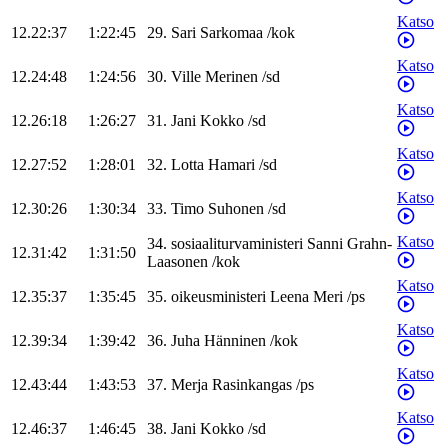
Katso
12.22:37
1:22:45
29
.
Sari
Sarkomaa
/
kok
Katso
12.24:48
1:24:56
30
.
Ville
Merinen
/
sd
Katso
12.26:18
1:26:27
31
.
Jani
Kokko
/
sd
Katso
12.27:52
1:28:01
32
.
Lotta
Hamari
/
sd
Katso
12.30:26
1:30:34
33
.
Timo
Suhonen
/
sd
Katso
34
.
sosiaaliturvaministeri
Sanni
Grahn-
12.31:42
1:31:50
Laasonen
/
kok
Katso
12.35:37
1:35:45
35
.
oikeusministeri
Leena
Meri
/
ps
Katso
12.39:34
1:39:42
36
.
Juha
Hänninen
/
kok
Katso
12.43:44
1:43:53
37
.
Merja
Rasinkangas
/
ps
Katso
12.46:37
1:46:45
38
.
Jani
Kokko
/
sd