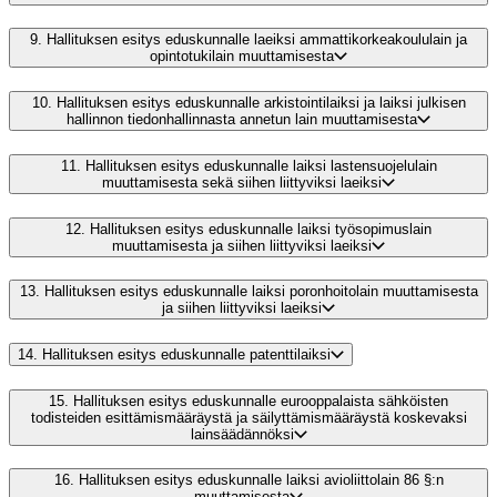
9.
Hallituksen esitys eduskunnalle laeiksi ammattikorkeakoululain ja
opintotukilain muuttamisesta
10.
Hallituksen esitys eduskunnalle arkistointilaiksi ja laiksi julkisen
hallinnon tiedonhallinnasta annetun lain muuttamisesta
11.
Hallituksen esitys eduskunnalle laiksi lastensuojelulain
muuttamisesta sekä siihen liittyviksi laeiksi
12.
Hallituksen esitys eduskunnalle laiksi työsopimuslain
muuttamisesta ja siihen liittyviksi laeiksi
13.
Hallituksen esitys eduskunnalle laiksi poronhoitolain muuttamisesta
ja siihen liittyviksi laeiksi
14.
Hallituksen esitys eduskunnalle patenttilaiksi
15.
Hallituksen esitys eduskunnalle eurooppalaista sähköisten
todisteiden esittämismääräystä ja säilyttämismääräystä koskevaksi
lainsäädännöksi
16.
Hallituksen esitys eduskunnalle laiksi avioliittolain 86 §:n
muuttamisesta