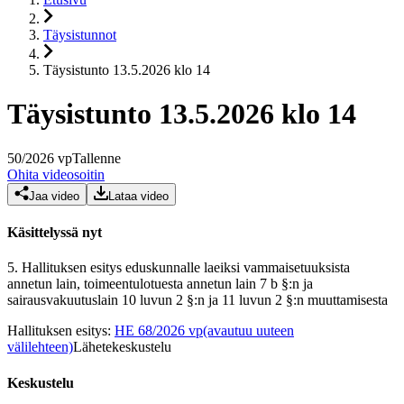
Täysistunnot
Täysistunto 13.5.2026 klo 14
Täysistunto 13.5.2026 klo 14
50
/
2026
vp
Tallenne
Ohita videosoitin
Jaa video
Lataa video
Käsittelyssä nyt
5.
Hallituksen esitys eduskunnalle laeiksi vammaisetuuksista
annetun lain, toimeentulotuesta annetun lain 7 b §:n ja
sairausvakuutuslain 10 luvun 2 §:n ja 11 luvun 2 §:n muuttamisesta
Hallituksen esitys
:
HE 68/2026 vp
(avautuu uuteen
välilehteen)
Lähetekeskustelu
Keskustelu