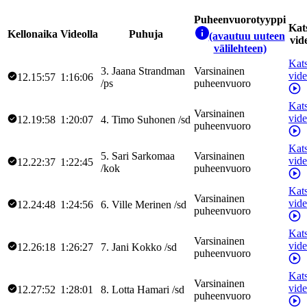
Puheenvuorotyyppi
Kat
Kellonaika
Videolla
Puhuja
(avautuu uuteen
vid
välilehteen)
Kat
3
.
Jaana
Strandman
Varsinainen
vid
12.15:57
1:16:06
/
ps
puheenvuoro
Kat
Varsinainen
vid
12.19:58
1:20:07
4
.
Timo
Suhonen
/
sd
puheenvuoro
Kat
5
.
Sari
Sarkomaa
Varsinainen
vid
12.22:37
1:22:45
/
kok
puheenvuoro
Kat
Varsinainen
vid
12.24:48
1:24:56
6
.
Ville
Merinen
/
sd
puheenvuoro
Kat
Varsinainen
vid
12.26:18
1:26:27
7
.
Jani
Kokko
/
sd
puheenvuoro
Kat
Varsinainen
vid
12.27:52
1:28:01
8
.
Lotta
Hamari
/
sd
puheenvuoro