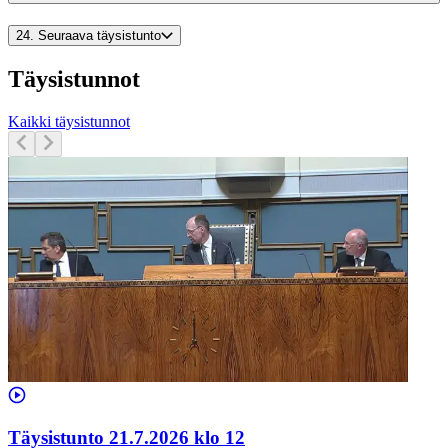
24.
Seuraava täysistunto
Täysistunnot
Kaikki täysistunnot
Täysistunto 21.7.2026 klo 12