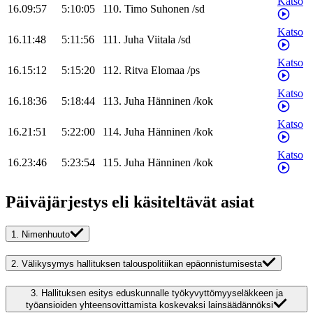
Katso
16.09:57
5:10:05
110
.
Timo
Suhonen
/
sd
Katso
16.11:48
5:11:56
111
.
Juha
Viitala
/
sd
Katso
16.15:12
5:15:20
112
.
Ritva
Elomaa
/
ps
Katso
16.18:36
5:18:44
113
.
Juha
Hänninen
/
kok
Katso
16.21:51
5:22:00
114
.
Juha
Hänninen
/
kok
Katso
16.23:46
5:23:54
115
.
Juha
Hänninen
/
kok
Päiväjärjestys eli käsiteltävät asiat
1.
Nimenhuuto
2.
Välikysymys hallituksen talouspolitiikan epäonnistumisesta
3.
Hallituksen esitys eduskunnalle työkyvyttömyyseläkkeen ja
työansioiden yhteensovittamista koskevaksi lainsäädännöksi