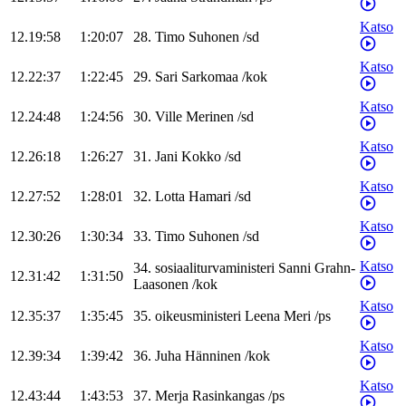
Katso
12.19:58
1:20:07
28
.
Timo
Suhonen
/
sd
Katso
12.22:37
1:22:45
29
.
Sari
Sarkomaa
/
kok
Katso
12.24:48
1:24:56
30
.
Ville
Merinen
/
sd
Katso
12.26:18
1:26:27
31
.
Jani
Kokko
/
sd
Katso
12.27:52
1:28:01
32
.
Lotta
Hamari
/
sd
Katso
12.30:26
1:30:34
33
.
Timo
Suhonen
/
sd
Katso
34
.
sosiaaliturvaministeri
Sanni
Grahn-
12.31:42
1:31:50
Laasonen
/
kok
Katso
12.35:37
1:35:45
35
.
oikeusministeri
Leena
Meri
/
ps
Katso
12.39:34
1:39:42
36
.
Juha
Hänninen
/
kok
Katso
12.43:44
1:43:53
37
.
Merja
Rasinkangas
/
ps