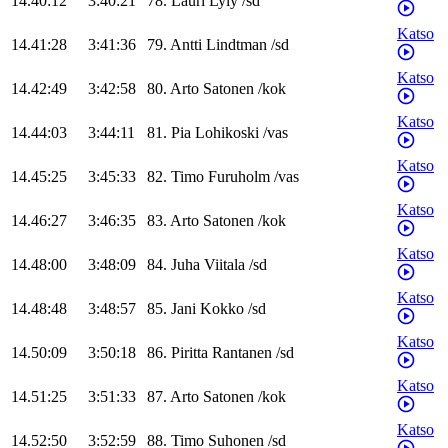
14.40:12
3:40:21
78
.
Lauri
Lyly
/
sd
Katso
14.41:28
3:41:36
79
.
Antti
Lindtman
/
sd
Katso
14.42:49
3:42:58
80
.
Arto
Satonen
/
kok
Katso
14.44:03
3:44:11
81
.
Pia
Lohikoski
/
vas
Katso
14.45:25
3:45:33
82
.
Timo
Furuholm
/
vas
Katso
14.46:27
3:46:35
83
.
Arto
Satonen
/
kok
Katso
14.48:00
3:48:09
84
.
Juha
Viitala
/
sd
Katso
14.48:48
3:48:57
85
.
Jani
Kokko
/
sd
Katso
14.50:09
3:50:18
86
.
Piritta
Rantanen
/
sd
Katso
14.51:25
3:51:33
87
.
Arto
Satonen
/
kok
Katso
14.52:50
3:52:59
88
.
Timo
Suhonen
/
sd