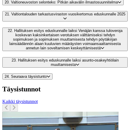
20.
Valtioneuvoston selonteko: Pitkän aikavälin ilmastosuunnitelma
21.
Valtiontalouden tarkastusviraston vuosikertomus eduskunnalle 2025
22.
Hallituksen esitys eduskunnalle laiksi Venäjän kanssa tuloveroja
koskevan kaksinkertaisen verotuksen välttämiseksi tehdyn
sopimuksen ja sopimuksen muuttamisesta tehdyn pöytäkirjan
lainsäädännön alaan kuuluvien määräysten voimaansaattamisesta
annetun lain soveltamisen keskeyttämisestä
23.
Hallituksen esitys eduskunnalle laiksi asunto-osakeyhtiölain
muuttamisesta
24.
Seuraava täysistunto
Täysistunnot
Kaikki täysistunnot