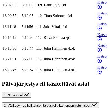
Katso
16.07:55
5:08:03
109
.
Lauri
Lyly
/
sd
Katso
16.09:57
5:10:05
110
.
Timo
Suhonen
/
sd
Katso
16.11:48
5:11:56
111
.
Juha
Viitala
/
sd
Katso
16.15:12
5:15:20
112
.
Ritva
Elomaa
/
ps
Katso
16.18:36
5:18:44
113
.
Juha
Hänninen
/
kok
Katso
16.21:51
5:22:00
114
.
Juha
Hänninen
/
kok
Katso
16.23:46
5:23:54
115
.
Juha
Hänninen
/
kok
Päiväjärjestys eli käsiteltävät asiat
1.
Nimenhuuto
2.
Välikysymys hallituksen talouspolitiikan epäonnistumisesta