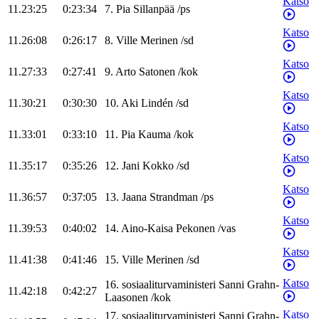
Katso
11.23:25
0:23:34
7
.
Pia
Sillanpää
/
ps
Katso
11.26:08
0:26:17
8
.
Ville
Merinen
/
sd
Katso
11.27:33
0:27:41
9
.
Arto
Satonen
/
kok
Katso
11.30:21
0:30:30
10
.
Aki
Lindén
/
sd
Katso
11.33:01
0:33:10
11
.
Pia
Kauma
/
kok
Katso
11.35:17
0:35:26
12
.
Jani
Kokko
/
sd
Katso
11.36:57
0:37:05
13
.
Jaana
Strandman
/
ps
Katso
11.39:53
0:40:02
14
.
Aino-Kaisa
Pekonen
/
vas
Katso
11.41:38
0:41:46
15
.
Ville
Merinen
/
sd
Katso
16
.
sosiaaliturvaministeri
Sanni
Grahn-
11.42:18
0:42:27
Laasonen
/
kok
Katso
17
.
sosiaaliturvaministeri
Sanni
Grahn-