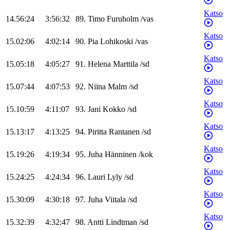
Katso
14.56:24
3:56:32
89
.
Timo
Furuholm
/
vas
Katso
15.02:06
4:02:14
90
.
Pia
Lohikoski
/
vas
Katso
15.05:18
4:05:27
91
.
Helena
Marttila
/
sd
Katso
15.07:44
4:07:53
92
.
Niina
Malm
/
sd
Katso
15.10:59
4:11:07
93
.
Jani
Kokko
/
sd
Katso
15.13:17
4:13:25
94
.
Piritta
Rantanen
/
sd
Katso
15.19:26
4:19:34
95
.
Juha
Hänninen
/
kok
Katso
15.24:25
4:24:34
96
.
Lauri
Lyly
/
sd
Katso
15.30:09
4:30:18
97
.
Juha
Viitala
/
sd
Katso
15.32:39
4:32:47
98
.
Antti
Lindtman
/
sd