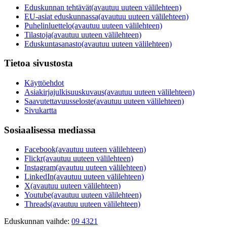
Eduskunnan tehtävät
(avautuu uuteen välilehteen)
EU-asiat eduskunnassa
(avautuu uuteen välilehteen)
Puhelinluettelo
(avautuu uuteen välilehteen)
Tilastoja
(avautuu uuteen välilehteen)
Eduskuntasanasto
(avautuu uuteen välilehteen)
Tietoa sivustosta
Käyttöehdot
Asiakirjajulkisuuskuvaus
(avautuu uuteen välilehteen)
Saavutettavuusseloste
(avautuu uuteen välilehteen)
Sivukartta
Sosiaalisessa mediassa
Facebook
(avautuu uuteen välilehteen)
Flickr
(avautuu uuteen välilehteen)
Instagram
(avautuu uuteen välilehteen)
LinkedIn
(avautuu uuteen välilehteen)
X
(avautuu uuteen välilehteen)
Youtube
(avautuu uuteen välilehteen)
Threads
(avautuu uuteen välilehteen)
Eduskunnan vaihde:
09 4321