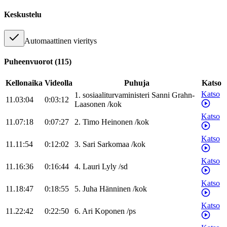
Keskustelu
Automaattinen vieritys
Puheenvuorot
(
115
)
Kellonaika
Videolla
Puhuja
Katso
Katso
1
.
sosiaaliturvaministeri
Sanni
Grahn-
11.03:04
0:03:12
Laasonen
/
kok
Katso
11.07:18
0:07:27
2
.
Timo
Heinonen
/
kok
Katso
11.11:54
0:12:02
3
.
Sari
Sarkomaa
/
kok
Katso
11.16:36
0:16:44
4
.
Lauri
Lyly
/
sd
Katso
11.18:47
0:18:55
5
.
Juha
Hänninen
/
kok
Katso
11.22:42
0:22:50
6
.
Ari
Koponen
/
ps