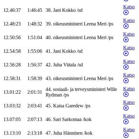
Katso
12.46:37
1:46:45
38
.
Jani
Kokko
/
sd
Katso
12.48:23
1:48:32
39
.
oikeusministeri
Leena
Meri
/
ps
Katso
12.50:56
1:51:04
40
.
oikeusministeri
Leena
Meri
/
ps
Katso
12.54:58
1:55:06
41
.
Jani
Kokko
/
sd
Katso
12.56:28
1:56:37
42
.
Juha
Viitala
/
sd
Katso
12.58:31
1:58:39
43
.
oikeusministeri
Leena
Meri
/
ps
Katso
44
.
sosiaali- ja terveysministeri
Wille
13.01:22
2:01:31
Rydman
/
ps
Katso
13.03:32
2:03:41
45
.
Kaisa
Garedew
/
ps
Katso
13.07:05
2:07:13
46
.
Sari
Sarkomaa
/
kok
Katso
13.13:10
2:13:18
47
.
Juha
Hänninen
/
kok