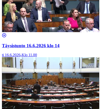
Täysistunto 16.6.2026 klo 14
ti 16.6.2026
-
Klo
11.00