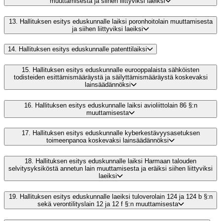
muuttamisesta ja siihen liittyviksi laeiksi
13.
Hallituksen esitys eduskunnalle laiksi poronhoitolain muuttamisesta
ja siihen liittyviksi laeiksi
14.
Hallituksen esitys eduskunnalle patenttilaiksi
15.
Hallituksen esitys eduskunnalle eurooppalaista sähköisten
todisteiden esittämismääräystä ja säilyttämismääräystä koskevaksi
lainsäädännöksi
16.
Hallituksen esitys eduskunnalle laiksi avioliittolain 86 §:n
muuttamisesta
17.
Hallituksen esitys eduskunnalle kyberkestävyysasetuksen
toimeenpanoa koskevaksi lainsäädännöksi
18.
Hallituksen esitys eduskunnalle laiksi Harmaan talouden
selvitysyksiköstä annetun lain muuttamisesta ja eräiksi siihen liittyviksi
laeiksi
19.
Hallituksen esitys eduskunnalle laeiksi tuloverolain 124 ja 124 b §:n
sekä verontilityslain 12 ja 12 f §:n muuttamisesta