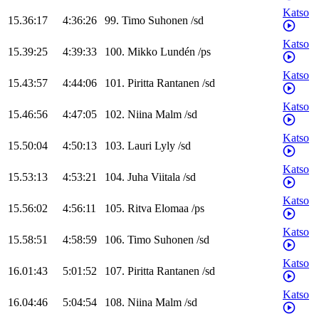
Katso
15.36:17
4:36:26
99
.
Timo
Suhonen
/
sd
Katso
15.39:25
4:39:33
100
.
Mikko
Lundén
/
ps
Katso
15.43:57
4:44:06
101
.
Piritta
Rantanen
/
sd
Katso
15.46:56
4:47:05
102
.
Niina
Malm
/
sd
Katso
15.50:04
4:50:13
103
.
Lauri
Lyly
/
sd
Katso
15.53:13
4:53:21
104
.
Juha
Viitala
/
sd
Katso
15.56:02
4:56:11
105
.
Ritva
Elomaa
/
ps
Katso
15.58:51
4:58:59
106
.
Timo
Suhonen
/
sd
Katso
16.01:43
5:01:52
107
.
Piritta
Rantanen
/
sd
Katso
16.04:46
5:04:54
108
.
Niina
Malm
/
sd