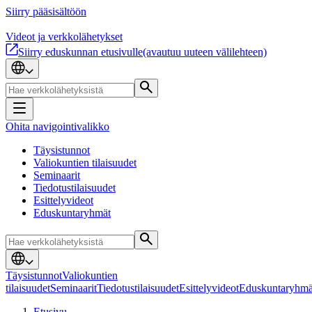
Siirry pääsisältöön
Videot ja verkkolähetykset
Siirry eduskunnan etusivulle
(avautuu uuteen välilehteen)
Ohita navigointivalikko
Täysistunnot
Valiokuntien tilaisuudet
Seminaarit
Tiedotustilaisuudet
Esittelyvideot
Eduskuntaryhmät
Täysistunnot
Valiokuntien
tilaisuudet
Seminaarit
Tiedotustilaisuudet
Esittelyvideot
Eduskuntaryhmä
Etusivu