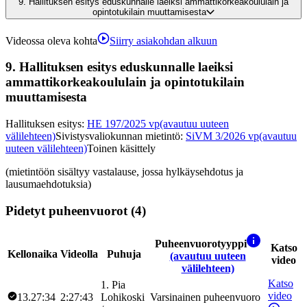
9.
Hallituksen esitys eduskunnalle laeiksi ammattikorkeakoululain ja
opintotukilain muuttamisesta
Videossa oleva kohta
Siirry asiakohdan alkuun
9.
Hallituksen esitys eduskunnalle laeiksi
ammattikorkeakoululain ja opintotukilain
muuttamisesta
Hallituksen esitys
:
HE 197/2025 vp
(avautuu uuteen
välilehteen)
Sivistysvaliokunnan mietintö
:
SiVM 3/2026 vp
(avautuu
uuteen välilehteen)
Toinen käsittely
(mietintöön sisältyy vastalause, jossa hylkäysehdotus ja
lausumaehdotuksia)
Pidetyt puheenvuorot (4)
Puheenvuorotyyppi
Katso
Kellonaika
Videolla
Puhuja
(avautuu uuteen
video
välilehteen)
Katso
1
.
Pia
video
13.27:34
2:27:43
Lohikoski
Varsinainen puheenvuoro