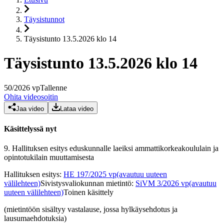
Täysistunnot
Täysistunto 13.5.2026 klo 14
Täysistunto 13.5.2026 klo 14
50
/
2026
vp
Tallenne
Ohita videosoitin
Jaa video
Lataa video
Käsittelyssä nyt
9.
Hallituksen esitys eduskunnalle laeiksi ammattikorkeakoululain ja
opintotukilain muuttamisesta
Hallituksen esitys
:
HE 197/2025 vp
(avautuu uuteen
välilehteen)
Sivistysvaliokunnan mietintö
:
SiVM 3/2026 vp
(avautuu
uuteen välilehteen)
Toinen käsittely
(mietintöön sisältyy vastalause, jossa hylkäysehdotus ja
lausumaehdotuksia)