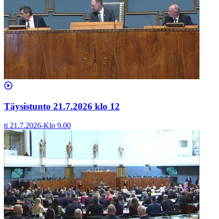
Täysistunto 21.7.2026 klo 12
ti 21.7.2026
-
Klo
9.00