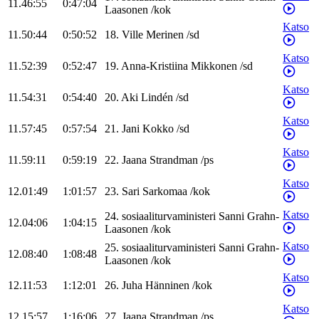
11.46:55
0:47:04
Laasonen
/
kok
Katso
11.50:44
0:50:52
18
.
Ville
Merinen
/
sd
Katso
11.52:39
0:52:47
19
.
Anna-Kristiina
Mikkonen
/
sd
Katso
11.54:31
0:54:40
20
.
Aki
Lindén
/
sd
Katso
11.57:45
0:57:54
21
.
Jani
Kokko
/
sd
Katso
11.59:11
0:59:19
22
.
Jaana
Strandman
/
ps
Katso
12.01:49
1:01:57
23
.
Sari
Sarkomaa
/
kok
Katso
24
.
sosiaaliturvaministeri
Sanni
Grahn-
12.04:06
1:04:15
Laasonen
/
kok
Katso
25
.
sosiaaliturvaministeri
Sanni
Grahn-
12.08:40
1:08:48
Laasonen
/
kok
Katso
12.11:53
1:12:01
26
.
Juha
Hänninen
/
kok
Katso
12.15:57
1:16:06
27
.
Jaana
Strandman
/
ps