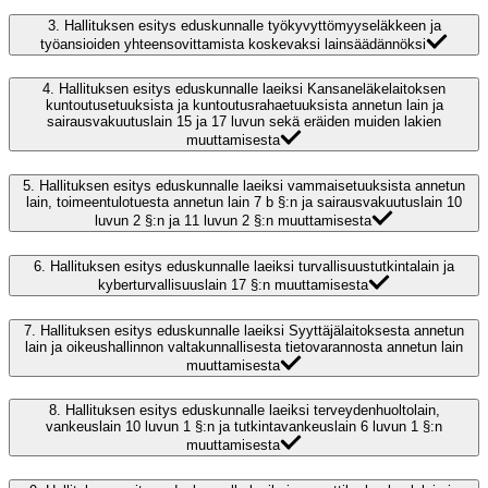
3.
Hallituksen esitys eduskunnalle työkyvyttömyyseläkkeen ja
työansioiden yhteensovittamista koskevaksi lainsäädännöksi
4.
Hallituksen esitys eduskunnalle laeiksi Kansaneläkelaitoksen
kuntoutusetuuksista ja kuntoutusrahaetuuksista annetun lain ja
sairausvakuutuslain 15 ja 17 luvun sekä eräiden muiden lakien
muuttamisesta
5.
Hallituksen esitys eduskunnalle laeiksi vammaisetuuksista annetun
lain, toimeentulotuesta annetun lain 7 b §:n ja sairausvakuutuslain 10
luvun 2 §:n ja 11 luvun 2 §:n muuttamisesta
6.
Hallituksen esitys eduskunnalle laeiksi turvallisuustutkintalain ja
kyberturvallisuuslain 17 §:n muuttamisesta
7.
Hallituksen esitys eduskunnalle laeiksi Syyttäjälaitoksesta annetun
lain ja oikeushallinnon valtakunnallisesta tietovarannosta annetun lain
muuttamisesta
8.
Hallituksen esitys eduskunnalle laeiksi terveydenhuoltolain,
vankeuslain 10 luvun 1 §:n ja tutkintavankeuslain 6 luvun 1 §:n
muuttamisesta