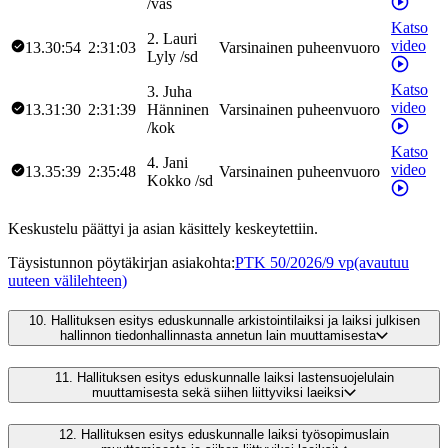
/
vas
Katso
2
.
Lauri
video
13.30:54
2:31:03
Varsinainen puheenvuoro
Lyly
/
sd
Katso
3
.
Juha
video
13.31:30
2:31:39
Hänninen
Varsinainen puheenvuoro
/
kok
Katso
4
.
Jani
video
13.35:39
2:35:48
Varsinainen puheenvuoro
Kokko
/
sd
Keskustelu päättyi ja asian käsittely keskeytettiin.
Täysistunnon pöytäkirjan asiakohta
:
PTK 50/2026/9 vp
(avautuu
uuteen välilehteen)
10.
Hallituksen esitys eduskunnalle arkistointilaiksi ja laiksi julkisen
hallinnon tiedonhallinnasta annetun lain muuttamisesta
11.
Hallituksen esitys eduskunnalle laiksi lastensuojelulain
muuttamisesta sekä siihen liittyviksi laeiksi
12.
Hallituksen esitys eduskunnalle laiksi työsopimuslain