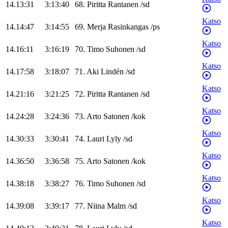
14.13:31
3:13:40
68
.
Piritta
Rantanen
/
sd
Katso
14.14:47
3:14:55
69
.
Merja
Rasinkangas
/
ps
Katso
14.16:11
3:16:19
70
.
Timo
Suhonen
/
sd
Katso
14.17:58
3:18:07
71
.
Aki
Lindén
/
sd
Katso
14.21:16
3:21:25
72
.
Piritta
Rantanen
/
sd
Katso
14.24:28
3:24:36
73
.
Arto
Satonen
/
kok
Katso
14.30:33
3:30:41
74
.
Lauri
Lyly
/
sd
Katso
14.36:50
3:36:58
75
.
Arto
Satonen
/
kok
Katso
14.38:18
3:38:27
76
.
Timo
Suhonen
/
sd
Katso
14.39:08
3:39:17
77
.
Niina
Malm
/
sd
Katso