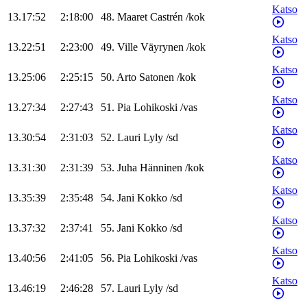
Katso
13.17:52
2:18:00
48
.
Maaret
Castrén
/
kok
Katso
13.22:51
2:23:00
49
.
Ville
Väyrynen
/
kok
Katso
13.25:06
2:25:15
50
.
Arto
Satonen
/
kok
Katso
13.27:34
2:27:43
51
.
Pia
Lohikoski
/
vas
Katso
13.30:54
2:31:03
52
.
Lauri
Lyly
/
sd
Katso
13.31:30
2:31:39
53
.
Juha
Hänninen
/
kok
Katso
13.35:39
2:35:48
54
.
Jani
Kokko
/
sd
Katso
13.37:32
2:37:41
55
.
Jani
Kokko
/
sd
Katso
13.40:56
2:41:05
56
.
Pia
Lohikoski
/
vas
Katso
13.46:19
2:46:28
57
.
Lauri
Lyly
/
sd