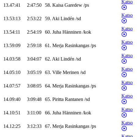
Katso
13.47:41
2:47:50
58
.
Kaisa
Garedew
/
ps
Katso
13.53:13
2:53:22
59
.
Aki
Lindén
/
sd
Katso
13.54:11
2:54:19
60
.
Juha
Hänninen
/
kok
Katso
13.59:09
2:59:18
61
.
Merja
Rasinkangas
/
ps
Katso
14.03:58
3:04:07
62
.
Aki
Lindén
/
sd
Katso
14.05:10
3:05:19
63
.
Ville
Merinen
/
sd
Katso
14.07:57
3:08:05
64
.
Merja
Rasinkangas
/
ps
Katso
14.09:40
3:09:48
65
.
Piritta
Rantanen
/
sd
Katso
14.10:51
3:11:00
66
.
Juha
Hänninen
/
kok
Katso
14.12:25
3:12:33
67
.
Merja
Rasinkangas
/
ps
Katso