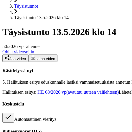
Täysistunnot
Täysistunto 13.5.2026 klo 14
Täysistunto 13.5.2026 klo 14
50
/
2026
vp
Tallenne
Ohita videosoitin
Jaa video
Lataa video
Käsittelyssä nyt
5.
Hallituksen esitys eduskunnalle laeiksi vammaisetuuksista annetun l
Hallituksen esitys
:
HE 68/2026 vp
(avautuu uuteen välilehteen)
Lähete
Keskustelu
Automaattinen vieritys
Puheenvuorot
(
115
)