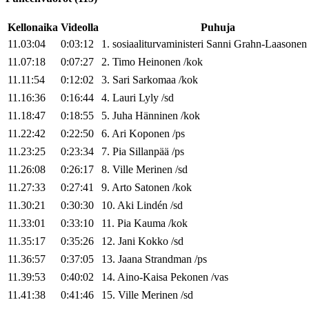
Kellonaika
Videolla
Puhuja
11.03:04
0:03:12
1
.
sosiaaliturvaministeri
Sanni
Grahn-Laasonen
11.07:18
0:07:27
2
.
Timo
Heinonen
/
kok
11.11:54
0:12:02
3
.
Sari
Sarkomaa
/
kok
11.16:36
0:16:44
4
.
Lauri
Lyly
/
sd
11.18:47
0:18:55
5
.
Juha
Hänninen
/
kok
11.22:42
0:22:50
6
.
Ari
Koponen
/
ps
11.23:25
0:23:34
7
.
Pia
Sillanpää
/
ps
11.26:08
0:26:17
8
.
Ville
Merinen
/
sd
11.27:33
0:27:41
9
.
Arto
Satonen
/
kok
11.30:21
0:30:30
10
.
Aki
Lindén
/
sd
11.33:01
0:33:10
11
.
Pia
Kauma
/
kok
11.35:17
0:35:26
12
.
Jani
Kokko
/
sd
11.36:57
0:37:05
13
.
Jaana
Strandman
/
ps
11.39:53
0:40:02
14
.
Aino-Kaisa
Pekonen
/
vas
11.41:38
0:41:46
15
.
Ville
Merinen
/
sd