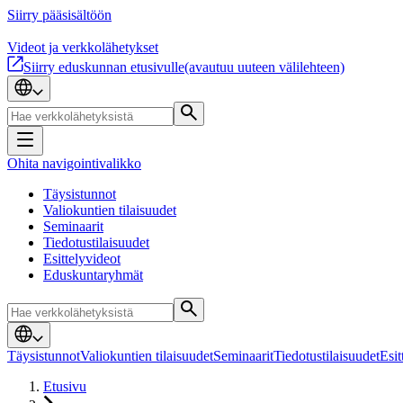
Siirry pääsisältöön
Videot ja verkkolähetykset
Siirry eduskunnan etusivulle
(avautuu uuteen välilehteen)
Ohita navigointivalikko
Täysistunnot
Valiokuntien tilaisuudet
Seminaarit
Tiedotustilaisuudet
Esittelyvideot
Eduskuntaryhmät
Täysistunnot
Valiokuntien tilaisuudet
Seminaarit
Tiedotustilaisuudet
Esit
Etusivu