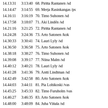
14.13:31
3:13:40
68
.
Piritta
Rantanen
/
sd
14.14:47
3:14:55
69
.
Merja
Rasinkangas
/
ps
14.16:11
3:16:19
70
.
Timo
Suhonen
/
sd
14.17:58
3:18:07
71
.
Aki
Lindén
/
sd
14.21:16
3:21:25
72
.
Piritta
Rantanen
/
sd
14.24:28
3:24:36
73
.
Arto
Satonen
/
kok
14.30:33
3:30:41
74
.
Lauri
Lyly
/
sd
14.36:50
3:36:58
75
.
Arto
Satonen
/
kok
14.38:18
3:38:27
76
.
Timo
Suhonen
/
sd
14.39:08
3:39:17
77
.
Niina
Malm
/
sd
14.40:12
3:40:21
78
.
Lauri
Lyly
/
sd
14.41:28
3:41:36
79
.
Antti
Lindtman
/
sd
14.42:49
3:42:58
80
.
Arto
Satonen
/
kok
14.44:03
3:44:11
81
.
Pia
Lohikoski
/
vas
14.45:25
3:45:33
82
.
Timo
Furuholm
/
vas
14.46:27
3:46:35
83
.
Arto
Satonen
/
kok
14.48:00
3:48:09
84
.
Juha
Viitala
/
sd