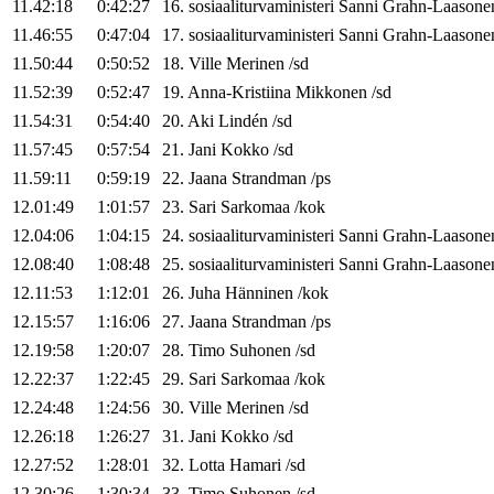
11.42:18
0:42:27
16
.
sosiaaliturvaministeri
Sanni
Grahn-Laasone
11.46:55
0:47:04
17
.
sosiaaliturvaministeri
Sanni
Grahn-Laasone
11.50:44
0:50:52
18
.
Ville
Merinen
/
sd
11.52:39
0:52:47
19
.
Anna-Kristiina
Mikkonen
/
sd
11.54:31
0:54:40
20
.
Aki
Lindén
/
sd
11.57:45
0:57:54
21
.
Jani
Kokko
/
sd
11.59:11
0:59:19
22
.
Jaana
Strandman
/
ps
12.01:49
1:01:57
23
.
Sari
Sarkomaa
/
kok
12.04:06
1:04:15
24
.
sosiaaliturvaministeri
Sanni
Grahn-Laasone
12.08:40
1:08:48
25
.
sosiaaliturvaministeri
Sanni
Grahn-Laasone
12.11:53
1:12:01
26
.
Juha
Hänninen
/
kok
12.15:57
1:16:06
27
.
Jaana
Strandman
/
ps
12.19:58
1:20:07
28
.
Timo
Suhonen
/
sd
12.22:37
1:22:45
29
.
Sari
Sarkomaa
/
kok
12.24:48
1:24:56
30
.
Ville
Merinen
/
sd
12.26:18
1:26:27
31
.
Jani
Kokko
/
sd
12.27:52
1:28:01
32
.
Lotta
Hamari
/
sd
12.30:26
1:30:34
33
.
Timo
Suhonen
/
sd