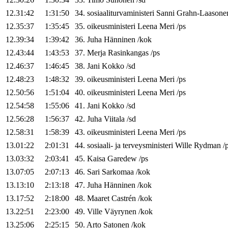
12.31:42
1:31:50
34
.
sosiaaliturvaministeri
Sanni
Grahn-Laasone
12.35:37
1:35:45
35
.
oikeusministeri
Leena
Meri
/
ps
12.39:34
1:39:42
36
.
Juha
Hänninen
/
kok
12.43:44
1:43:53
37
.
Merja
Rasinkangas
/
ps
12.46:37
1:46:45
38
.
Jani
Kokko
/
sd
12.48:23
1:48:32
39
.
oikeusministeri
Leena
Meri
/
ps
12.50:56
1:51:04
40
.
oikeusministeri
Leena
Meri
/
ps
12.54:58
1:55:06
41
.
Jani
Kokko
/
sd
12.56:28
1:56:37
42
.
Juha
Viitala
/
sd
12.58:31
1:58:39
43
.
oikeusministeri
Leena
Meri
/
ps
13.01:22
2:01:31
44
.
sosiaali- ja terveysministeri
Wille
Rydman
/
13.03:32
2:03:41
45
.
Kaisa
Garedew
/
ps
13.07:05
2:07:13
46
.
Sari
Sarkomaa
/
kok
13.13:10
2:13:18
47
.
Juha
Hänninen
/
kok
13.17:52
2:18:00
48
.
Maaret
Castrén
/
kok
13.22:51
2:23:00
49
.
Ville
Väyrynen
/
kok
13.25:06
2:25:15
50
.
Arto
Satonen
/
kok