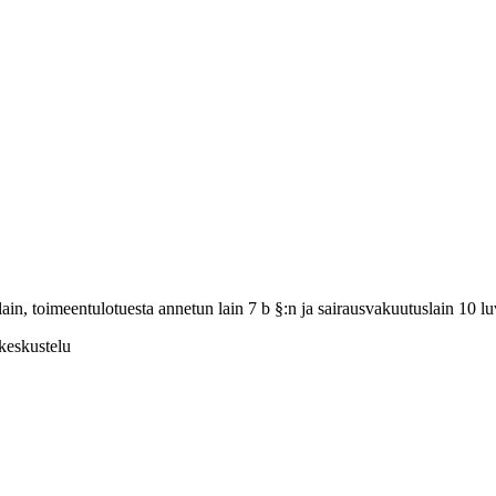
ain, toimeentulotuesta annetun lain 7 b §:n ja sairausvakuutuslain 10 l
keskustelu