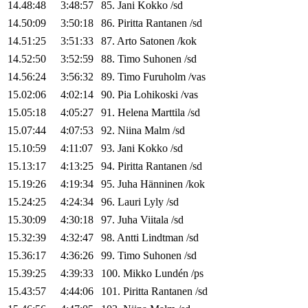
14.48:48
3:48:57
85
.
Jani
Kokko
/
sd
14.50:09
3:50:18
86
.
Piritta
Rantanen
/
sd
14.51:25
3:51:33
87
.
Arto
Satonen
/
kok
14.52:50
3:52:59
88
.
Timo
Suhonen
/
sd
14.56:24
3:56:32
89
.
Timo
Furuholm
/
vas
15.02:06
4:02:14
90
.
Pia
Lohikoski
/
vas
15.05:18
4:05:27
91
.
Helena
Marttila
/
sd
15.07:44
4:07:53
92
.
Niina
Malm
/
sd
15.10:59
4:11:07
93
.
Jani
Kokko
/
sd
15.13:17
4:13:25
94
.
Piritta
Rantanen
/
sd
15.19:26
4:19:34
95
.
Juha
Hänninen
/
kok
15.24:25
4:24:34
96
.
Lauri
Lyly
/
sd
15.30:09
4:30:18
97
.
Juha
Viitala
/
sd
15.32:39
4:32:47
98
.
Antti
Lindtman
/
sd
15.36:17
4:36:26
99
.
Timo
Suhonen
/
sd
15.39:25
4:39:33
100
.
Mikko
Lundén
/
ps
15.43:57
4:44:06
101
.
Piritta
Rantanen
/
sd