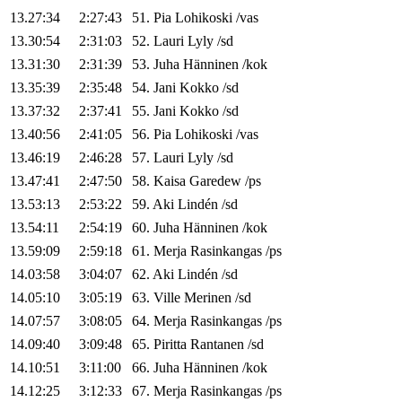
13.27:34
2:27:43
51
.
Pia
Lohikoski
/
vas
13.30:54
2:31:03
52
.
Lauri
Lyly
/
sd
13.31:30
2:31:39
53
.
Juha
Hänninen
/
kok
13.35:39
2:35:48
54
.
Jani
Kokko
/
sd
13.37:32
2:37:41
55
.
Jani
Kokko
/
sd
13.40:56
2:41:05
56
.
Pia
Lohikoski
/
vas
13.46:19
2:46:28
57
.
Lauri
Lyly
/
sd
13.47:41
2:47:50
58
.
Kaisa
Garedew
/
ps
13.53:13
2:53:22
59
.
Aki
Lindén
/
sd
13.54:11
2:54:19
60
.
Juha
Hänninen
/
kok
13.59:09
2:59:18
61
.
Merja
Rasinkangas
/
ps
14.03:58
3:04:07
62
.
Aki
Lindén
/
sd
14.05:10
3:05:19
63
.
Ville
Merinen
/
sd
14.07:57
3:08:05
64
.
Merja
Rasinkangas
/
ps
14.09:40
3:09:48
65
.
Piritta
Rantanen
/
sd
14.10:51
3:11:00
66
.
Juha
Hänninen
/
kok
14.12:25
3:12:33
67
.
Merja
Rasinkangas
/
ps