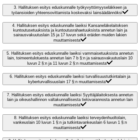
3.
Hallituksen esitys eduskunnalle työkyvyttömyyseläkkeen ja
työansioiden yhteensovittamista koskevaksi lainsäädännöksi
4.
Hallituksen esitys eduskunnalle laeiksi Kansaneläkelaitoksen
kuntoutusetuuksista ja kuntoutusrahaetuuksista annetun lain ja
sairausvakuutuslain 15 ja 17 luvun sekä eräiden muiden lakien
muuttamisesta
5.
Hallituksen esitys eduskunnalle laeiksi vammaisetuuksista annetun
lain, toimeentulotuesta annetun lain 7 b §:n ja sairausvakuutuslain 10
luvun 2 §:n ja 11 luvun 2 §:n muuttamisesta
6.
Hallituksen esitys eduskunnalle laeiksi turvallisuustutkintalain ja
kyberturvallisuuslain 17 §:n muuttamisesta
7.
Hallituksen esitys eduskunnalle laeiksi Syyttäjälaitoksesta annetun
lain ja oikeushallinnon valtakunnallisesta tietovarannosta annetun lain
muuttamisesta
8.
Hallituksen esitys eduskunnalle laeiksi terveydenhuoltolain,
vankeuslain 10 luvun 1 §:n ja tutkintavankeuslain 6 luvun 1 §:n
muuttamisesta