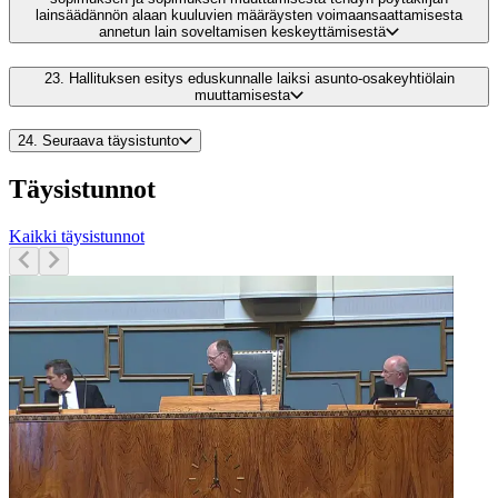
lainsäädännön alaan kuuluvien määräysten voimaansaattamisesta
annetun lain soveltamisen keskeyttämisestä
23.
Hallituksen esitys eduskunnalle laiksi asunto-osakeyhtiölain
muuttamisesta
24.
Seuraava täysistunto
Täysistunnot
Kaikki täysistunnot