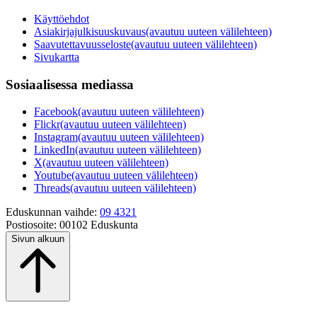
Käyttöehdot
Asiakirjajulkisuuskuvaus
(avautuu uuteen välilehteen)
Saavutettavuusseloste
(avautuu uuteen välilehteen)
Sivukartta
Sosiaalisessa mediassa
Facebook
(avautuu uuteen välilehteen)
Flickr
(avautuu uuteen välilehteen)
Instagram
(avautuu uuteen välilehteen)
LinkedIn
(avautuu uuteen välilehteen)
X
(avautuu uuteen välilehteen)
Youtube
(avautuu uuteen välilehteen)
Threads
(avautuu uuteen välilehteen)
Eduskunnan vaihde:
09 4321
Postiosoite:
00102 Eduskunta
Sivun alkuun