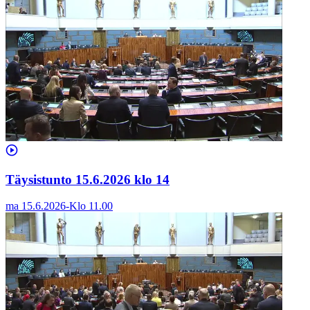
Täysistunto 15.6.2026 klo 14
ma 15.6.2026
-
Klo
11.00