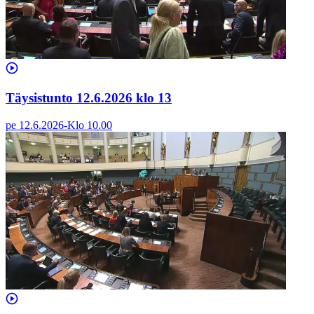
Täysistunto 12.6.2026 klo 13
pe 12.6.2026
-
Klo
10.00