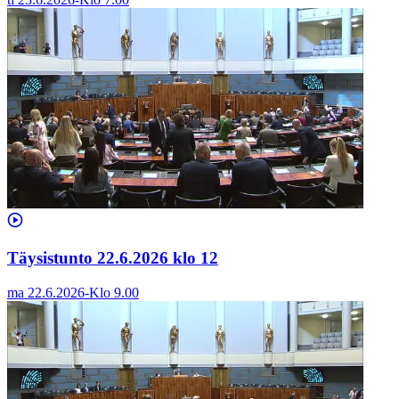
Täysistunto 22.6.2026 klo 12
ma 22.6.2026
-
Klo
9.00