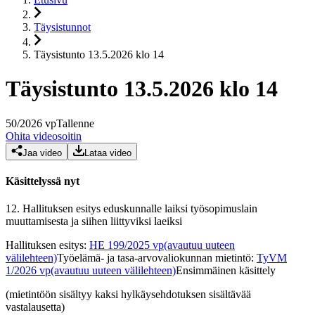
Täysistunnot
Täysistunto 13.5.2026 klo 14
Täysistunto 13.5.2026 klo 14
50
/
2026
vp
Tallenne
Ohita videosoitin
Jaa video
Lataa video
Käsittelyssä nyt
12.
Hallituksen esitys eduskunnalle laiksi työsopimuslain
muuttamisesta ja siihen liittyviksi laeiksi
Hallituksen esitys
:
HE 199/2025 vp
(avautuu uuteen
välilehteen)
Työelämä- ja tasa-arvovaliokunnan mietintö
:
TyVM
1/2026 vp
(avautuu uuteen välilehteen)
Ensimmäinen käsittely
(mietintöön sisältyy kaksi hylkäysehdotuksen sisältävää
vastalausetta)