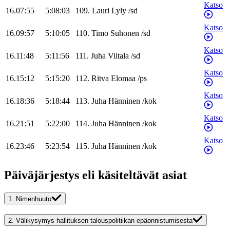
Katso
16.07:55
5:08:03
109
.
Lauri
Lyly
/
sd
Katso
16.09:57
5:10:05
110
.
Timo
Suhonen
/
sd
Katso
16.11:48
5:11:56
111
.
Juha
Viitala
/
sd
Katso
16.15:12
5:15:20
112
.
Ritva
Elomaa
/
ps
Katso
16.18:36
5:18:44
113
.
Juha
Hänninen
/
kok
Katso
16.21:51
5:22:00
114
.
Juha
Hänninen
/
kok
Katso
16.23:46
5:23:54
115
.
Juha
Hänninen
/
kok
Päiväjärjestys eli käsiteltävät asiat
1.
Nimenhuuto
2.
Välikysymys hallituksen talouspolitiikan epäonnistumisesta