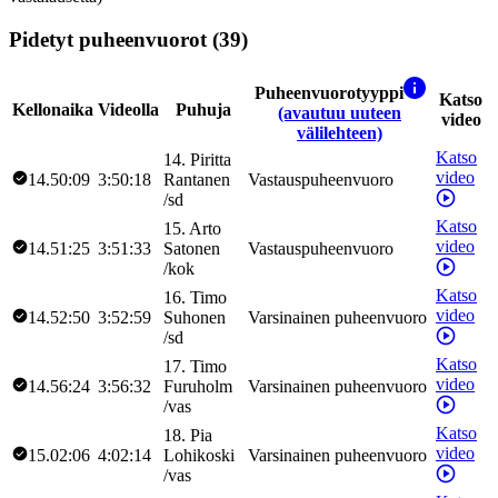
Pidetyt puheenvuorot (39)
Puheenvuorotyyppi
Katso
Kellonaika
Videolla
Puhuja
(avautuu uuteen
video
välilehteen)
Katso
14
.
Piritta
video
14.50:09
3:50:18
Rantanen
Vastauspuheenvuoro
/
sd
Katso
15
.
Arto
video
14.51:25
3:51:33
Satonen
Vastauspuheenvuoro
/
kok
Katso
16
.
Timo
video
14.52:50
3:52:59
Suhonen
Varsinainen puheenvuoro
/
sd
Katso
17
.
Timo
video
14.56:24
3:56:32
Furuholm
Varsinainen puheenvuoro
/
vas
Katso
18
.
Pia
video
15.02:06
4:02:14
Lohikoski
Varsinainen puheenvuoro
/
vas