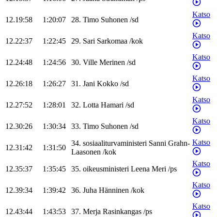
Katso
12.19:58
1:20:07
28
.
Timo
Suhonen
/
sd
Katso
12.22:37
1:22:45
29
.
Sari
Sarkomaa
/
kok
Katso
12.24:48
1:24:56
30
.
Ville
Merinen
/
sd
Katso
12.26:18
1:26:27
31
.
Jani
Kokko
/
sd
Katso
12.27:52
1:28:01
32
.
Lotta
Hamari
/
sd
Katso
12.30:26
1:30:34
33
.
Timo
Suhonen
/
sd
Katso
34
.
sosiaaliturvaministeri
Sanni
Grahn-
12.31:42
1:31:50
Laasonen
/
kok
Katso
12.35:37
1:35:45
35
.
oikeusministeri
Leena
Meri
/
ps
Katso
12.39:34
1:39:42
36
.
Juha
Hänninen
/
kok
Katso
12.43:44
1:43:53
37
.
Merja
Rasinkangas
/
ps