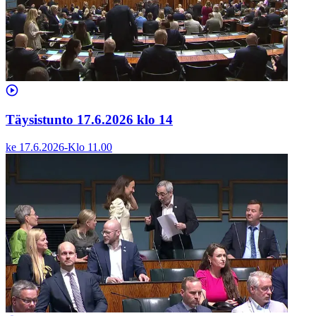
Täysistunto 17.6.2026 klo 14
ke 17.6.2026
-
Klo
11.00