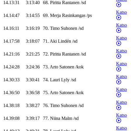
14.13:31
3:13:40
68
.
Piritta
Rantanen
/
sd
Katso
14.14:47
3:14:55
69
.
Merja
Rasinkangas
/
ps
Katso
14.16:11
3:16:19
70
.
Timo
Suhonen
/
sd
Katso
14.17:58
3:18:07
71
.
Aki
Lindén
/
sd
Katso
14.21:16
3:21:25
72
.
Piritta
Rantanen
/
sd
Katso
14.24:28
3:24:36
73
.
Arto
Satonen
/
kok
Katso
14.30:33
3:30:41
74
.
Lauri
Lyly
/
sd
Katso
14.36:50
3:36:58
75
.
Arto
Satonen
/
kok
Katso
14.38:18
3:38:27
76
.
Timo
Suhonen
/
sd
Katso
14.39:08
3:39:17
77
.
Niina
Malm
/
sd
Katso