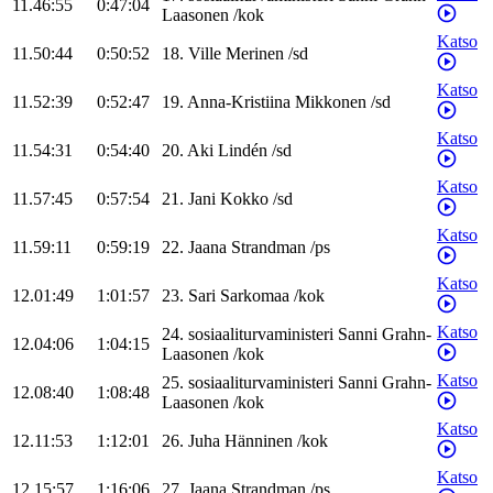
11.46:55
0:47:04
Laasonen
/
kok
Katso
11.50:44
0:50:52
18
.
Ville
Merinen
/
sd
Katso
11.52:39
0:52:47
19
.
Anna-Kristiina
Mikkonen
/
sd
Katso
11.54:31
0:54:40
20
.
Aki
Lindén
/
sd
Katso
11.57:45
0:57:54
21
.
Jani
Kokko
/
sd
Katso
11.59:11
0:59:19
22
.
Jaana
Strandman
/
ps
Katso
12.01:49
1:01:57
23
.
Sari
Sarkomaa
/
kok
Katso
24
.
sosiaaliturvaministeri
Sanni
Grahn-
12.04:06
1:04:15
Laasonen
/
kok
Katso
25
.
sosiaaliturvaministeri
Sanni
Grahn-
12.08:40
1:08:48
Laasonen
/
kok
Katso
12.11:53
1:12:01
26
.
Juha
Hänninen
/
kok
Katso
12.15:57
1:16:06
27
.
Jaana
Strandman
/
ps