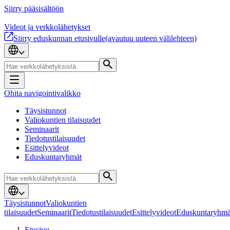
Siirry pääsisältöön
Videot ja verkkolähetykset
Siirry eduskunnan etusivulle
(avautuu uuteen välilehteen)
Ohita navigointivalikko
Täysistunnot
Valiokuntien tilaisuudet
Seminaarit
Tiedotustilaisuudet
Esittelyvideot
Eduskuntaryhmät
Täysistunnot
Valiokuntien
tilaisuudet
Seminaarit
Tiedotustilaisuudet
Esittelyvideot
Eduskuntaryhmä
Etusivu