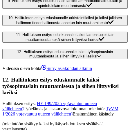
9.
Hallituksen esitys eduskunnalle laeiksi ammattikorkeakoululain ja
opintotukilain muuttamisesta
10.
Hallituksen esitys eduskunnalle arkistointilaiksi ja laiksi julkisen
hallinnon tiedonhallinnasta annetun lain muuttamisesta
11.
Hallituksen esitys eduskunnalle laiksi lastensuojelulain
muuttamisesta sekä siihen liittyviksi laeiksi
12.
Hallituksen esitys eduskunnalle laiksi työsopimuslain
muuttamisesta ja siihen liittyviksi laeiksi
Videossa oleva kohta
Siirry asiakohdan alkuun
12.
Hallituksen esitys eduskunnalle laiksi
työsopimuslain muuttamisesta ja siihen liittyviksi
laeiksi
Hallituksen esitys
:
HE 199/2025 vp
(avautuu uuteen
välilehteen)
Työelämä- ja tasa-arvovaliokunnan mietintö
:
TyVM
1/2026 vp
(avautuu uuteen välilehteen)
Ensimmäinen käsittely
(mietintöön sisältyy kaksi hylkäysehdotuksen sisältävää
vastalausetta)