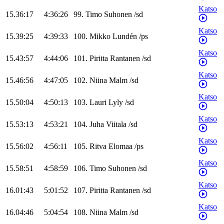
Katso
15.36:17
4:36:26
99
.
Timo
Suhonen
/
sd
Katso
15.39:25
4:39:33
100
.
Mikko
Lundén
/
ps
Katso
15.43:57
4:44:06
101
.
Piritta
Rantanen
/
sd
Katso
15.46:56
4:47:05
102
.
Niina
Malm
/
sd
Katso
15.50:04
4:50:13
103
.
Lauri
Lyly
/
sd
Katso
15.53:13
4:53:21
104
.
Juha
Viitala
/
sd
Katso
15.56:02
4:56:11
105
.
Ritva
Elomaa
/
ps
Katso
15.58:51
4:58:59
106
.
Timo
Suhonen
/
sd
Katso
16.01:43
5:01:52
107
.
Piritta
Rantanen
/
sd
Katso
16.04:46
5:04:54
108
.
Niina
Malm
/
sd