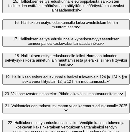
15.
Hallituksen esitys eduskunnalle eurooppalaista sähköisten
todisteiden esittämismääräystä ja säilyttämismääräystä koskevaksi
lainsäädännöksi
16.
Hallituksen esitys eduskunnalle laiksi avioliittolain 86 §:n
muuttamisesta
17.
Hallituksen esitys eduskunnalle kyberkestävyysasetuksen
toimeenpanoa koskevaksi lainsäädännöksi
18.
Hallituksen esitys eduskunnalle laiksi Harmaan talouden
selvitysyksiköstä annetun lain muuttamisesta ja eräiksi siihen liittyviksi
laeiksi
19.
Hallituksen esitys eduskunnalle laeiksi tuloverolain 124 ja 124 b §:n
sekä verontilityslain 12 ja 12 f §:n muuttamisesta
20.
Valtioneuvoston selonteko: Pitkän aikavälin ilmastosuunnitelma
21.
Valtiontalouden tarkastusviraston vuosikertomus eduskunnalle 2025
22.
Hallituksen esitys eduskunnalle laiksi Venäjän kanssa tuloveroja
koskevan kaksinkertaisen verotuksen välttämiseksi tehdyn
sopimuksen ja sopimuksen muuttamisesta tehdyn pöytäkirjan