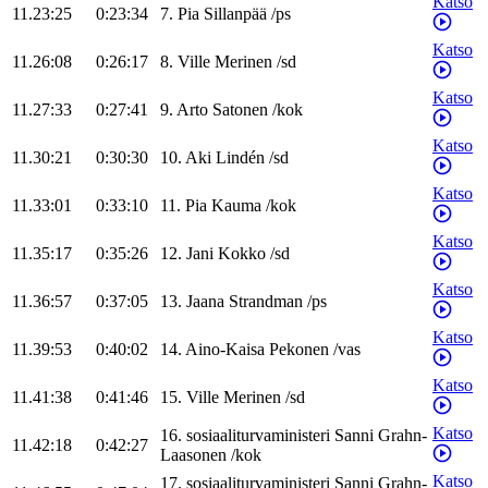
Katso
11.23:25
0:23:34
7
.
Pia
Sillanpää
/
ps
Katso
11.26:08
0:26:17
8
.
Ville
Merinen
/
sd
Katso
11.27:33
0:27:41
9
.
Arto
Satonen
/
kok
Katso
11.30:21
0:30:30
10
.
Aki
Lindén
/
sd
Katso
11.33:01
0:33:10
11
.
Pia
Kauma
/
kok
Katso
11.35:17
0:35:26
12
.
Jani
Kokko
/
sd
Katso
11.36:57
0:37:05
13
.
Jaana
Strandman
/
ps
Katso
11.39:53
0:40:02
14
.
Aino-Kaisa
Pekonen
/
vas
Katso
11.41:38
0:41:46
15
.
Ville
Merinen
/
sd
Katso
16
.
sosiaaliturvaministeri
Sanni
Grahn-
11.42:18
0:42:27
Laasonen
/
kok
Katso
17
.
sosiaaliturvaministeri
Sanni
Grahn-