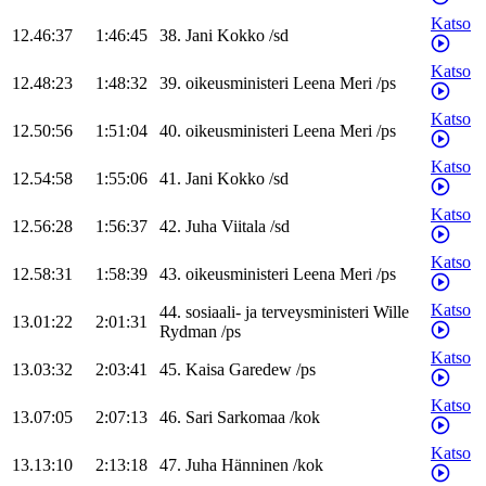
Katso
12.46:37
1:46:45
38
.
Jani
Kokko
/
sd
Katso
12.48:23
1:48:32
39
.
oikeusministeri
Leena
Meri
/
ps
Katso
12.50:56
1:51:04
40
.
oikeusministeri
Leena
Meri
/
ps
Katso
12.54:58
1:55:06
41
.
Jani
Kokko
/
sd
Katso
12.56:28
1:56:37
42
.
Juha
Viitala
/
sd
Katso
12.58:31
1:58:39
43
.
oikeusministeri
Leena
Meri
/
ps
Katso
44
.
sosiaali- ja terveysministeri
Wille
13.01:22
2:01:31
Rydman
/
ps
Katso
13.03:32
2:03:41
45
.
Kaisa
Garedew
/
ps
Katso
13.07:05
2:07:13
46
.
Sari
Sarkomaa
/
kok
Katso
13.13:10
2:13:18
47
.
Juha
Hänninen
/
kok