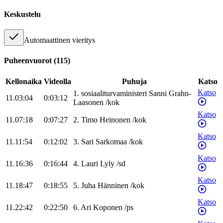
Keskustelu
Automaattinen vieritys
Puheenvuorot
(
115
)
Kellonaika
Videolla
Puhuja
Katso
Katso
1
.
sosiaaliturvaministeri
Sanni
Grahn-
11.03:04
0:03:12
Laasonen
/
kok
Katso
11.07:18
0:07:27
2
.
Timo
Heinonen
/
kok
Katso
11.11:54
0:12:02
3
.
Sari
Sarkomaa
/
kok
Katso
11.16:36
0:16:44
4
.
Lauri
Lyly
/
sd
Katso
11.18:47
0:18:55
5
.
Juha
Hänninen
/
kok
Katso
11.22:42
0:22:50
6
.
Ari
Koponen
/
ps