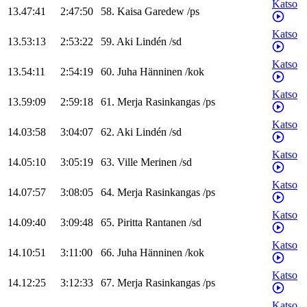
Katso
13.47:41
2:47:50
58
.
Kaisa
Garedew
/
ps
Katso
13.53:13
2:53:22
59
.
Aki
Lindén
/
sd
Katso
13.54:11
2:54:19
60
.
Juha
Hänninen
/
kok
Katso
13.59:09
2:59:18
61
.
Merja
Rasinkangas
/
ps
Katso
14.03:58
3:04:07
62
.
Aki
Lindén
/
sd
Katso
14.05:10
3:05:19
63
.
Ville
Merinen
/
sd
Katso
14.07:57
3:08:05
64
.
Merja
Rasinkangas
/
ps
Katso
14.09:40
3:09:48
65
.
Piritta
Rantanen
/
sd
Katso
14.10:51
3:11:00
66
.
Juha
Hänninen
/
kok
Katso
14.12:25
3:12:33
67
.
Merja
Rasinkangas
/
ps
Katso