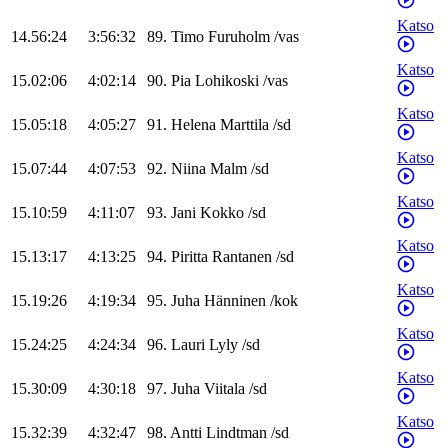
Katso
14.56:24
3:56:32
89
.
Timo
Furuholm
/
vas
Katso
15.02:06
4:02:14
90
.
Pia
Lohikoski
/
vas
Katso
15.05:18
4:05:27
91
.
Helena
Marttila
/
sd
Katso
15.07:44
4:07:53
92
.
Niina
Malm
/
sd
Katso
15.10:59
4:11:07
93
.
Jani
Kokko
/
sd
Katso
15.13:17
4:13:25
94
.
Piritta
Rantanen
/
sd
Katso
15.19:26
4:19:34
95
.
Juha
Hänninen
/
kok
Katso
15.24:25
4:24:34
96
.
Lauri
Lyly
/
sd
Katso
15.30:09
4:30:18
97
.
Juha
Viitala
/
sd
Katso
15.32:39
4:32:47
98
.
Antti
Lindtman
/
sd