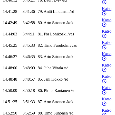
14.40:12
3:40:21
78
.
Lauri
Lyly
/
sd
Katso
14.41:28
3:41:36
79
.
Antti
Lindtman
/
sd
Katso
14.42:49
3:42:58
80
.
Arto
Satonen
/
kok
Katso
14.44:03
3:44:11
81
.
Pia
Lohikoski
/
vas
Katso
14.45:25
3:45:33
82
.
Timo
Furuholm
/
vas
Katso
14.46:27
3:46:35
83
.
Arto
Satonen
/
kok
Katso
14.48:00
3:48:09
84
.
Juha
Viitala
/
sd
Katso
14.48:48
3:48:57
85
.
Jani
Kokko
/
sd
Katso
14.50:09
3:50:18
86
.
Piritta
Rantanen
/
sd
Katso
14.51:25
3:51:33
87
.
Arto
Satonen
/
kok
Katso
14.52:50
3:52:59
88
.
Timo
Suhonen
/
sd