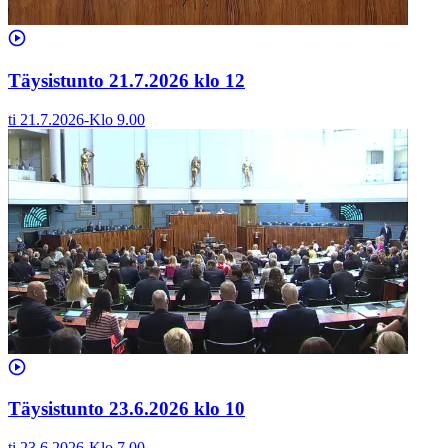
Täysistunto 21.7.2026 klo 12
ti 21.7.2026
-
Klo
9.00
Täysistunto 23.6.2026 klo 10
ti 23.6.2026
-
Klo
7.00