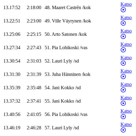
Katso
13.17:52
2:18:00
48
.
Maaret
Castrén
/
kok
Katso
13.22:51
2:23:00
49
.
Ville
Väyrynen
/
kok
Katso
13.25:06
2:25:15
50
.
Arto
Satonen
/
kok
Katso
13.27:34
2:27:43
51
.
Pia
Lohikoski
/
vas
Katso
13.30:54
2:31:03
52
.
Lauri
Lyly
/
sd
Katso
13.31:30
2:31:39
53
.
Juha
Hänninen
/
kok
Katso
13.35:39
2:35:48
54
.
Jani
Kokko
/
sd
Katso
13.37:32
2:37:41
55
.
Jani
Kokko
/
sd
Katso
13.40:56
2:41:05
56
.
Pia
Lohikoski
/
vas
Katso
13.46:19
2:46:28
57
.
Lauri
Lyly
/
sd