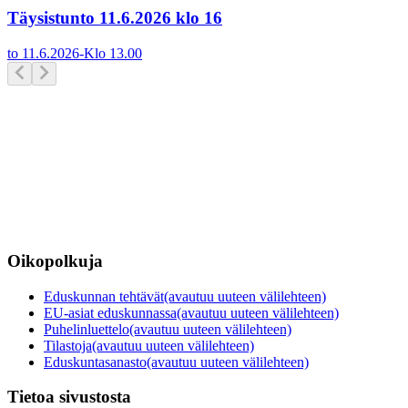
Täysistunto 11.6.2026 klo 16
to 11.6.2026
-
Klo
13.00
Oikopolkuja
Eduskunnan tehtävät
(avautuu uuteen välilehteen)
EU-asiat eduskunnassa
(avautuu uuteen välilehteen)
Puhelinluettelo
(avautuu uuteen välilehteen)
Tilastoja
(avautuu uuteen välilehteen)
Eduskuntasanasto
(avautuu uuteen välilehteen)
Tietoa sivustosta