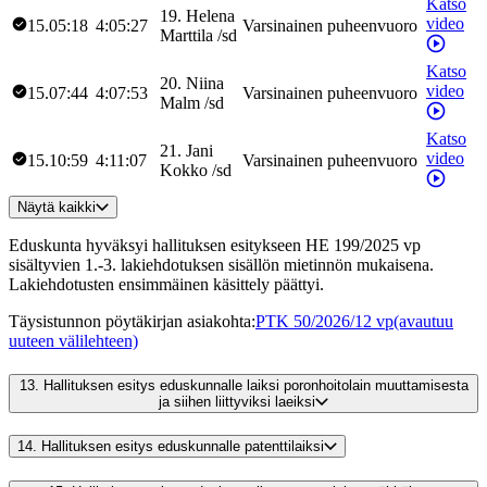
Katso
19
.
Helena
video
15.05:18
4:05:27
Varsinainen puheenvuoro
Marttila
/
sd
Katso
20
.
Niina
video
15.07:44
4:07:53
Varsinainen puheenvuoro
Malm
/
sd
Katso
21
.
Jani
video
15.10:59
4:11:07
Varsinainen puheenvuoro
Kokko
/
sd
Näytä kaikki
Eduskunta hyväksyi hallituksen esitykseen HE 199/2025 vp
sisältyvien 1.-3. lakiehdotuksen sisällön mietinnön mukaisena.
Lakiehdotusten ensimmäinen käsittely päättyi.
Täysistunnon pöytäkirjan asiakohta
:
PTK 50/2026/12 vp
(avautuu
uuteen välilehteen)
13.
Hallituksen esitys eduskunnalle laiksi poronhoitolain muuttamisesta
ja siihen liittyviksi laeiksi
14.
Hallituksen esitys eduskunnalle patenttilaiksi