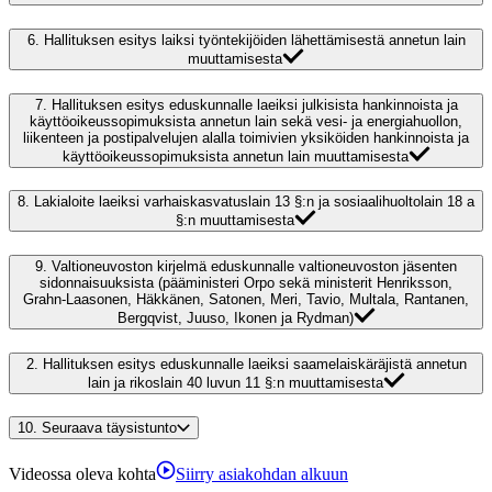
6.
Hallituksen esitys laiksi työntekijöiden lähettämisestä annetun lain
muuttamisesta
7.
Hallituksen esitys eduskunnalle laeiksi julkisista hankinnoista ja
käyttöoikeussopimuksista annetun lain sekä vesi- ja energiahuollon,
liikenteen ja postipalvelujen alalla toimivien yksiköiden hankinnoista ja
käyttöoikeussopimuksista annetun lain muuttamisesta
8.
Lakialoite laeiksi varhaiskasvatuslain 13 §:n ja sosiaalihuoltolain 18 a
§:n muuttamisesta
9.
Valtioneuvoston kirjelmä eduskunnalle valtioneuvoston jäsenten
sidonnaisuuksista (pääministeri Orpo sekä ministerit Henriksson,
Grahn-Laasonen, Häkkänen, Satonen, Meri, Tavio, Multala, Rantanen,
Bergqvist, Juuso, Ikonen ja Rydman)
2.
Hallituksen esitys eduskunnalle laeiksi saamelaiskäräjistä annetun
lain ja rikoslain 40 luvun 11 §:n muuttamisesta
10.
Seuraava täysistunto
Videossa oleva kohta
Siirry asiakohdan alkuun