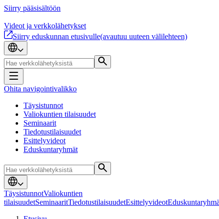
Siirry pääsisältöön
Videot ja verkkolähetykset
Siirry eduskunnan etusivulle
(avautuu uuteen välilehteen)
Ohita navigointivalikko
Täysistunnot
Valiokuntien tilaisuudet
Seminaarit
Tiedotustilaisuudet
Esittelyvideot
Eduskuntaryhmät
Täysistunnot
Valiokuntien
tilaisuudet
Seminaarit
Tiedotustilaisuudet
Esittelyvideot
Eduskuntaryhmä
Etusivu