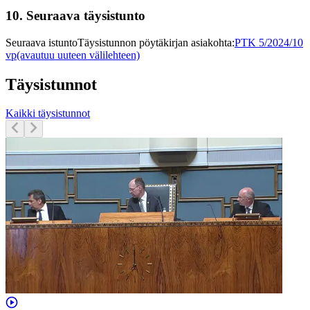
10.
Seuraava täysistunto
Seuraava istunto
Täysistunnon pöytäkirjan asiakohta
:
PTK 5/2024/10
vp
(avautuu uuteen välilehteen)
Täysistunnot
Kaikki täysistunnot