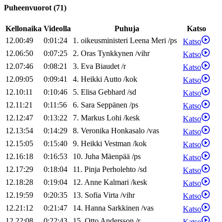
Puheenvuorot
(
71
)
Kellonaika
Videolla
Puhuja
Katso
12.00:49
0:01:24
1
.
oikeusministeri
Leena
Meri
/
ps
Katso
12.06:50
0:07:25
2
.
Oras
Tynkkynen
/
vihr
Katso
12.07:46
0:08:21
3
.
Eva
Biaudet
/
r
Katso
12.09:05
0:09:41
4
.
Heikki
Autto
/
kok
Katso
12.10:11
0:10:46
5
.
Elisa
Gebhard
/
sd
Katso
12.11:21
0:11:56
6
.
Sara
Seppänen
/
ps
Katso
12.12:47
0:13:22
7
.
Markus
Lohi
/
kesk
Katso
12.13:54
0:14:29
8
.
Veronika
Honkasalo
/
vas
Katso
12.15:05
0:15:40
9
.
Heikki
Vestman
/
kok
Katso
12.16:18
0:16:53
10
.
Juha
Mäenpää
/
ps
Katso
12.17:29
0:18:04
11
.
Pinja
Perholehto
/
sd
Katso
12.18:28
0:19:04
12
.
Anne
Kalmari
/
kesk
Katso
12.19:59
0:20:35
13
.
Sofia
Virta
/
vihr
Katso
12.21:12
0:21:47
14
.
Hanna
Sarkkinen
/
vas
Katso
12.22:08
0:22:43
15
.
Otto
Andersson
/
r
Katso