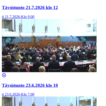
Täysistunto 21.7.2026 klo 12
ti 21.7.2026
-
Klo
9.00
Täysistunto 23.6.2026 klo 10
ti 23.6.2026
-
Klo
7.00