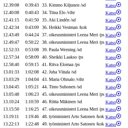
12.39:08
0:39:43
33
.
Kimmo
Kiljunen
/
sd
Katso
12.40:08
0:40:43
34
.
Tiina
Elo
/
vihr
Katso
12.41:15
0:41:50
35
.
Aki
Lindén
/
sd
Katso
12.42:34
0:43:09
36
.
Heikki
Vestman
/
kok
Katso
12.43:49
0:44:24
37
.
oikeusministeri
Leena
Meri
/
ps
Katso
12.49:47
0:50:22
38
.
oikeusministeri
Leena
Meri
/
ps
Katso
12.52:33
0:53:08
39
.
Paula
Werning
/
sd
Katso
12.57:34
0:58:09
40
.
Sheikki
Laakso
/
ps
Katso
12.58:40
0:59:15
41
.
Ritva
Elomaa
/
ps
Katso
13.01:33
1:02:08
42
.
Juha
Viitala
/
sd
Katso
13.03:29
1:04:04
43
.
Maria
Ohisalo
/
vihr
Katso
13.04:45
1:05:21
44
.
Timo
Suhonen
/
sd
Katso
13.05:48
1:06:23
45
.
oikeusministeri
Leena
Meri
/
ps
Katso
13.10:24
1:10:59
46
.
Riitta
Mäkinen
/
sd
Katso
13.15:50
1:16:25
47
.
oikeusministeri
Leena
Meri
/
ps
Katso
13.19:11
1:19:46
48
.
työministeri
Arto
Satonen
/
kok
Katso
13.22:13
1:22:48
49
.
työministeri
Arto
Satonen
/
kok
Katso