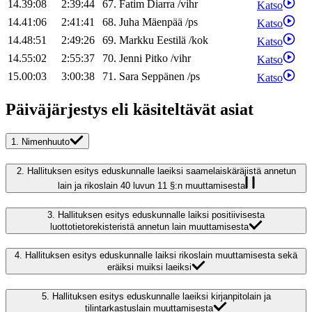
14.39:08
2:39:44
67
.
Fatim
Diarra
/
vihr
Katso
14.41:06
2:41:41
68
.
Juha
Mäenpää
/
ps
Katso
14.48:51
2:49:26
69
.
Markku
Eestilä
/
kok
Katso
14.55:02
2:55:37
70
.
Jenni
Pitko
/
vihr
Katso
15.00:03
3:00:38
71
.
Sara
Seppänen
/
ps
Katso
Päiväjärjestys eli käsiteltävät asiat
1.
Nimenhuuto
2.
Hallituksen esitys eduskunnalle laeiksi saamelaiskäräjistä annetun
lain ja rikoslain 40 luvun 11 §:n muuttamisesta
3.
Hallituksen esitys eduskunnalle laiksi positiivisesta
luottotietorekisteristä annetun lain muuttamisesta
4.
Hallituksen esitys eduskunnalle laiksi rikoslain muuttamisesta sekä
eräiksi muiksi laeiksi
5.
Hallituksen esitys eduskunnalle laeiksi kirjanpitolain ja
tilintarkastuslain muuttamisesta