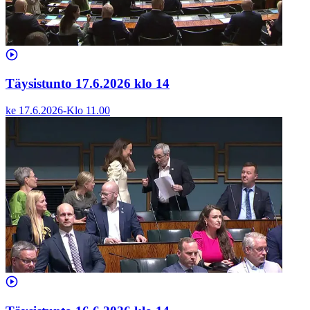
Täysistunto 17.6.2026 klo 14
ke 17.6.2026
-
Klo
11.00