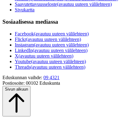
Saavutettavuusseloste
(avautuu uuteen välilehteen)
Sivukartta
Sosiaalisessa mediassa
Facebook
(avautuu uuteen välilehteen)
Flickr
(avautuu uuteen välilehteen)
Instagram
(avautuu uuteen välilehteen)
LinkedIn
(avautuu uuteen välilehteen)
X
(avautuu uuteen välilehteen)
Youtube
(avautuu uuteen välilehteen)
Threads
(avautuu uuteen välilehteen)
Eduskunnan vaihde:
09 4321
Postiosoite:
00102 Eduskunta
Sivun alkuun