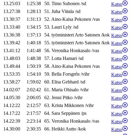
13.25:03
1:25:38
50
.
Timo
Suhonen
/
sd
Katso
13.27:38
1:28:13
51
.
Juha
Viitala
/
sd
Katso
13.30:37
1:31:13
52
.
Aino-Kaisa
Pekonen
/
vas
Katso
13.33:40
1:34:15
53
.
Lauri
Lyly
/
sd
Katso
13.36:38
1:37:13
54
.
työministeri
Arto
Satonen
/
kok
Katso
13.39:42
1:40:18
55
.
työministeri
Arto
Satonen
/
kok
Katso
13.41:12
1:41:48
56
.
Veronika
Honkasalo
/
vas
Katso
13.48:03
1:48:38
57
.
Lotta
Hamari
/
sd
Katso
13.49:44
1:50:19
58
.
Aino-Kaisa
Pekonen
/
vas
Katso
13.53:35
1:54:10
59
.
Bella
Forsgrén
/
vihr
Katso
13.58:27
1:59:02
60
.
Elisa
Gebhard
/
sd
Katso
14.02:07
2:02:42
61
.
Maria
Ohisalo
/
vihr
Katso
14.05:30
2:06:05
62
.
Jenni
Pitko
/
vihr
Katso
14.12:22
2:12:57
63
.
Krista
Mikkonen
/
vihr
Katso
14.17:22
2:17:57
64
.
Sara
Seppänen
/
ps
Katso
14.22:39
2:23:14
65
.
Veronika
Honkasalo
/
vas
Katso
14.30:00
2:30:35
66
.
Heikki
Autto
/
kok
Katso