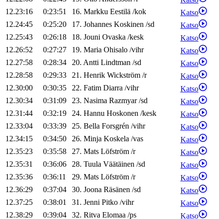
12.23:16
0:23:51
16
.
Markku
Eestilä
/
kok
Katso
12.24:45
0:25:20
17
.
Johannes
Koskinen
/
sd
Katso
12.25:43
0:26:18
18
.
Jouni
Ovaska
/
kesk
Katso
12.26:52
0:27:27
19
.
Maria
Ohisalo
/
vihr
Katso
12.27:58
0:28:34
20
.
Antti
Lindtman
/
sd
Katso
12.28:58
0:29:33
21
.
Henrik
Wickström
/
r
Katso
12.30:00
0:30:35
22
.
Fatim
Diarra
/
vihr
Katso
12.30:34
0:31:09
23
.
Nasima
Razmyar
/
sd
Katso
12.31:44
0:32:19
24
.
Hannu
Hoskonen
/
kesk
Katso
12.33:04
0:33:39
25
.
Bella
Forsgrén
/
vihr
Katso
12.34:15
0:34:50
26
.
Minja
Koskela
/
vas
Katso
12.35:23
0:35:58
27
.
Mats
Löfström
/
r
Katso
12.35:31
0:36:06
28
.
Tuula
Väätäinen
/
sd
Katso
12.35:36
0:36:11
29
.
Mats
Löfström
/
r
Katso
12.36:29
0:37:04
30
.
Joona
Räsänen
/
sd
Katso
12.37:25
0:38:01
31
.
Jenni
Pitko
/
vihr
Katso
12.38:29
0:39:04
32
.
Ritva
Elomaa
/
ps
Katso