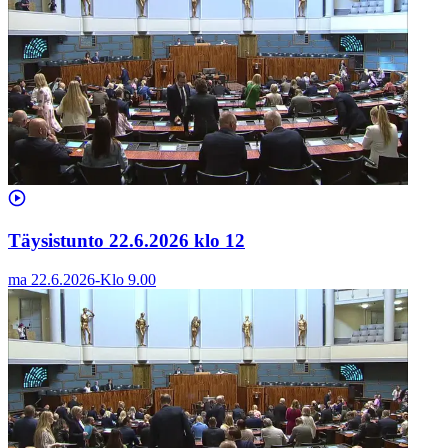
Täysistunto 22.6.2026 klo 12
ma 22.6.2026
-
Klo
9.00