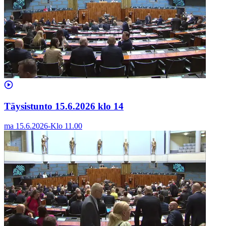
Täysistunto 15.6.2026 klo 14
ma 15.6.2026
-
Klo
11.00