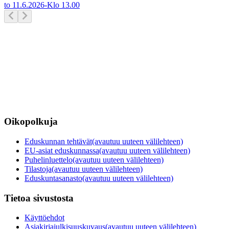
to 11.6.2026
-
Klo
13.00
Oikopolkuja
Eduskunnan tehtävät
(avautuu uuteen välilehteen)
EU-asiat eduskunnassa
(avautuu uuteen välilehteen)
Puhelinluettelo
(avautuu uuteen välilehteen)
Tilastoja
(avautuu uuteen välilehteen)
Eduskuntasanasto
(avautuu uuteen välilehteen)
Tietoa sivustosta
Käyttöehdot
Asiakirjajulkisuuskuvaus
(avautuu uuteen välilehteen)