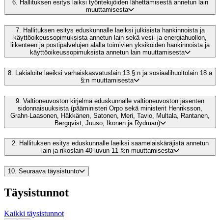
6.
Hallituksen esitys laiksi työntekijöiden lähettämisestä annetun lain
muuttamisesta
7.
Hallituksen esitys eduskunnalle laeiksi julkisista hankinnoista ja
käyttöoikeussopimuksista annetun lain sekä vesi- ja energiahuollon,
liikenteen ja postipalvelujen alalla toimivien yksiköiden hankinnoista ja
käyttöoikeussopimuksista annetun lain muuttamisesta
8.
Lakialoite laeiksi varhaiskasvatuslain 13 §:n ja sosiaalihuoltolain 18 a
§:n muuttamisesta
9.
Valtioneuvoston kirjelmä eduskunnalle valtioneuvoston jäsenten
sidonnaisuuksista (pääministeri Orpo sekä ministerit Henriksson,
Grahn-Laasonen, Häkkänen, Satonen, Meri, Tavio, Multala, Rantanen,
Bergqvist, Juuso, Ikonen ja Rydman)
2.
Hallituksen esitys eduskunnalle laeiksi saamelaiskäräjistä annetun
lain ja rikoslain 40 luvun 11 §:n muuttamisesta
10.
Seuraava täysistunto
Täysistunnot
Kaikki täysistunnot