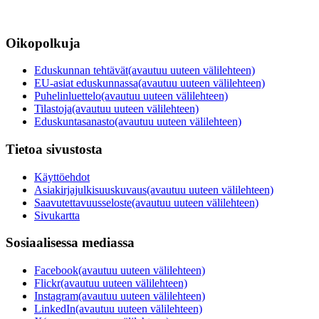
Oikopolkuja
Eduskunnan tehtävät
(avautuu uuteen välilehteen)
EU-asiat eduskunnassa
(avautuu uuteen välilehteen)
Puhelinluettelo
(avautuu uuteen välilehteen)
Tilastoja
(avautuu uuteen välilehteen)
Eduskuntasanasto
(avautuu uuteen välilehteen)
Tietoa sivustosta
Käyttöehdot
Asiakirjajulkisuuskuvaus
(avautuu uuteen välilehteen)
Saavutettavuusseloste
(avautuu uuteen välilehteen)
Sivukartta
Sosiaalisessa mediassa
Facebook
(avautuu uuteen välilehteen)
Flickr
(avautuu uuteen välilehteen)
Instagram
(avautuu uuteen välilehteen)
LinkedIn
(avautuu uuteen välilehteen)