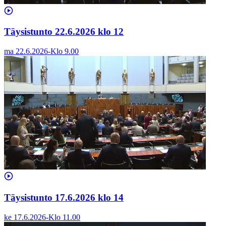
Täysistunto 22.6.2026 klo 12
ma 22.6.2026
-
Klo
9.00
Täysistunto 17.6.2026 klo 14
ke 17.6.2026
-
Klo
11.00