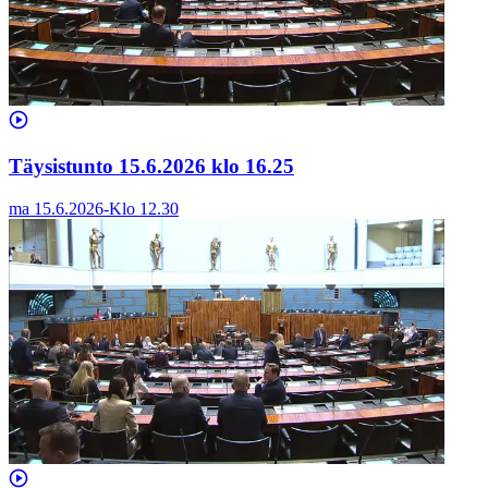
Täysistunto 15.6.2026 klo 16.25
ma 15.6.2026
-
Klo
12.30