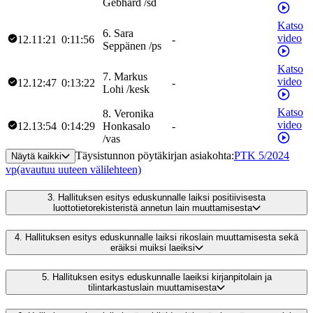
Gebhard
/
sd
Katso
6
.
Sara
video
12.11:21
0:11:56
-
Seppänen
/
ps
Katso
7
.
Markus
video
12.12:47
0:13:22
-
Lohi
/
kesk
Katso
8
.
Veronika
video
12.13:54
0:14:29
Honkasalo
-
/
vas
Täysistunnon pöytäkirjan asiakohta
:
PTK 5/2024
Näytä kaikki
vp
(avautuu uuteen välilehteen)
3.
Hallituksen esitys eduskunnalle laiksi positiivisesta
luottotietorekisteristä annetun lain muuttamisesta
4.
Hallituksen esitys eduskunnalle laiksi rikoslain muuttamisesta sekä
eräiksi muiksi laeiksi
5.
Hallituksen esitys eduskunnalle laeiksi kirjanpitolain ja
tilintarkastuslain muuttamisesta