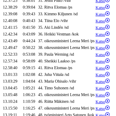
12.37:25
0:38:01
31
.
Jenni
Pitko
/
vihr
Katso
12.38:29
0:39:04
32
.
Ritva
Elomaa
/
ps
Katso
12.39:08
0:39:43
33
.
Kimmo
Kiljunen
/
sd
Katso
12.40:08
0:40:43
34
.
Tiina
Elo
/
vihr
Katso
12.41:15
0:41:50
35
.
Aki
Lindén
/
sd
Katso
12.42:34
0:43:09
36
.
Heikki
Vestman
/
kok
Katso
12.43:49
0:44:24
37
.
oikeusministeri
Leena
Meri
/
ps
Katso
12.49:47
0:50:22
38
.
oikeusministeri
Leena
Meri
/
ps
Katso
12.52:33
0:53:08
39
.
Paula
Werning
/
sd
Katso
12.57:34
0:58:09
40
.
Sheikki
Laakso
/
ps
Katso
12.58:40
0:59:15
41
.
Ritva
Elomaa
/
ps
Katso
13.01:33
1:02:08
42
.
Juha
Viitala
/
sd
Katso
13.03:29
1:04:04
43
.
Maria
Ohisalo
/
vihr
Katso
13.04:45
1:05:21
44
.
Timo
Suhonen
/
sd
Katso
13.05:48
1:06:23
45
.
oikeusministeri
Leena
Meri
/
ps
Katso
13.10:24
1:10:59
46
.
Riitta
Mäkinen
/
sd
Katso
13.15:50
1:16:25
47
.
oikeusministeri
Leena
Meri
/
ps
Katso
13.19:11
1:19:46
48
.
työministeri
Arto
Satonen
/
kok
Katso