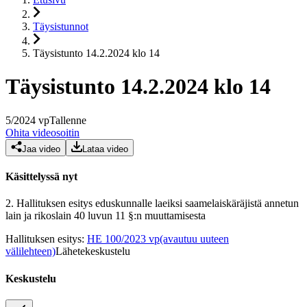
Täysistunnot
Täysistunto 14.2.2024 klo 14
Täysistunto 14.2.2024 klo 14
5
/
2024
vp
Tallenne
Ohita videosoitin
Jaa video
Lataa video
Käsittelyssä nyt
2.
Hallituksen esitys eduskunnalle laeiksi saamelaiskäräjistä annetun
lain ja rikoslain 40 luvun 11 §:n muuttamisesta
Hallituksen esitys
:
HE 100/2023 vp
(avautuu uuteen
välilehteen)
Lähetekeskustelu
Keskustelu