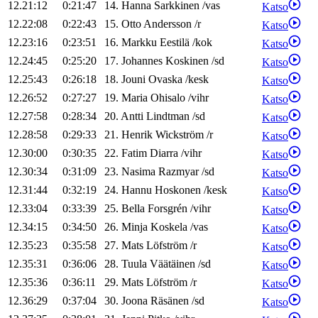
12.21:12
0:21:47
14
.
Hanna
Sarkkinen
/
vas
Katso
12.22:08
0:22:43
15
.
Otto
Andersson
/
r
Katso
12.23:16
0:23:51
16
.
Markku
Eestilä
/
kok
Katso
12.24:45
0:25:20
17
.
Johannes
Koskinen
/
sd
Katso
12.25:43
0:26:18
18
.
Jouni
Ovaska
/
kesk
Katso
12.26:52
0:27:27
19
.
Maria
Ohisalo
/
vihr
Katso
12.27:58
0:28:34
20
.
Antti
Lindtman
/
sd
Katso
12.28:58
0:29:33
21
.
Henrik
Wickström
/
r
Katso
12.30:00
0:30:35
22
.
Fatim
Diarra
/
vihr
Katso
12.30:34
0:31:09
23
.
Nasima
Razmyar
/
sd
Katso
12.31:44
0:32:19
24
.
Hannu
Hoskonen
/
kesk
Katso
12.33:04
0:33:39
25
.
Bella
Forsgrén
/
vihr
Katso
12.34:15
0:34:50
26
.
Minja
Koskela
/
vas
Katso
12.35:23
0:35:58
27
.
Mats
Löfström
/
r
Katso
12.35:31
0:36:06
28
.
Tuula
Väätäinen
/
sd
Katso
12.35:36
0:36:11
29
.
Mats
Löfström
/
r
Katso
12.36:29
0:37:04
30
.
Joona
Räsänen
/
sd
Katso