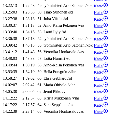
13.22:13
1:22:48
49
.
työministeri
Arto
Satonen
/
kok
Katso
13.25:03
1:25:38
50
.
Timo
Suhonen
/
sd
Katso
13.27:38
1:28:13
51
.
Juha
Viitala
/
sd
Katso
13.30:37
1:31:13
52
.
Aino-Kaisa
Pekonen
/
vas
Katso
13.33:40
1:34:15
53
.
Lauri
Lyly
/
sd
Katso
13.36:38
1:37:13
54
.
työministeri
Arto
Satonen
/
kok
Katso
13.39:42
1:40:18
55
.
työministeri
Arto
Satonen
/
kok
Katso
13.41:12
1:41:48
56
.
Veronika
Honkasalo
/
vas
Katso
13.48:03
1:48:38
57
.
Lotta
Hamari
/
sd
Katso
13.49:44
1:50:19
58
.
Aino-Kaisa
Pekonen
/
vas
Katso
13.53:35
1:54:10
59
.
Bella
Forsgrén
/
vihr
Katso
13.58:27
1:59:02
60
.
Elisa
Gebhard
/
sd
Katso
14.02:07
2:02:42
61
.
Maria
Ohisalo
/
vihr
Katso
14.05:30
2:06:05
62
.
Jenni
Pitko
/
vihr
Katso
14.12:22
2:12:57
63
.
Krista
Mikkonen
/
vihr
Katso
14.17:22
2:17:57
64
.
Sara
Seppänen
/
ps
Katso
14.22:39
2:23:14
65
.
Veronika
Honkasalo
/
vas
Katso