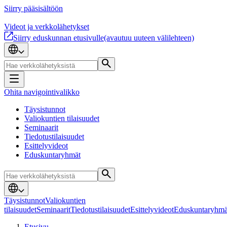
Siirry pääsisältöön
Videot ja verkkolähetykset
Siirry eduskunnan etusivulle
(avautuu uuteen välilehteen)
Ohita navigointivalikko
Täysistunnot
Valiokuntien tilaisuudet
Seminaarit
Tiedotustilaisuudet
Esittelyvideot
Eduskuntaryhmät
Täysistunnot
Valiokuntien
tilaisuudet
Seminaarit
Tiedotustilaisuudet
Esittelyvideot
Eduskuntaryhmä
Etusivu