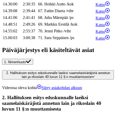
14.30:00
2:30:35
66
.
Heikki
Autto
/
kok
Katso
14.39:08
2:39:44
67
.
Fatim
Diarra
/
vihr
Katso
14.41:06
2:41:41
68
.
Juha
Mäenpää
/
ps
Katso
14.48:51
2:49:26
69
.
Markku
Eestilä
/
kok
Katso
14.55:02
2:55:37
70
.
Jenni
Pitko
/
vihr
Katso
15.00:03
3:00:38
71
.
Sara
Seppänen
/
ps
Katso
Päiväjärjestys eli käsiteltävät asiat
1.
Nimenhuuto
2.
Hallituksen esitys eduskunnalle laeiksi saamelaiskäräjistä annetun
lain ja rikoslain 40 luvun 11 §:n muuttamisesta
Videossa oleva kohta
Siirry asiakohdan alkuun
2.
Hallituksen esitys eduskunnalle laeiksi
saamelaiskäräjistä annetun lain ja rikoslain 40
luvun 11 §:n muuttamisesta