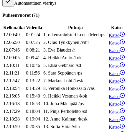
Automaattinen vieritys
Puheenvuorot
(
71
)
Kellonaika
Videolla
Puhuja
Katso
12.00:49
0:01:24
1
.
oikeusministeri
Leena
Meri
/
ps
Katso
12.06:50
0:07:25
2
.
Oras
Tynkkynen
/
vihr
Katso
12.07:46
0:08:21
3
.
Eva
Biaudet
/
r
Katso
12.09:05
0:09:41
4
.
Heikki
Autto
/
kok
Katso
12.10:11
0:10:46
5
.
Elisa
Gebhard
/
sd
Katso
12.11:21
0:11:56
6
.
Sara
Seppänen
/
ps
Katso
12.12:47
0:13:22
7
.
Markus
Lohi
/
kesk
Katso
12.13:54
0:14:29
8
.
Veronika
Honkasalo
/
vas
Katso
12.15:05
0:15:40
9
.
Heikki
Vestman
/
kok
Katso
12.16:18
0:16:53
10
.
Juha
Mäenpää
/
ps
Katso
12.17:29
0:18:04
11
.
Pinja
Perholehto
/
sd
Katso
12.18:28
0:19:04
12
.
Anne
Kalmari
/
kesk
Katso
12.19:59
0:20:35
13
.
Sofia
Virta
/
vihr
Katso