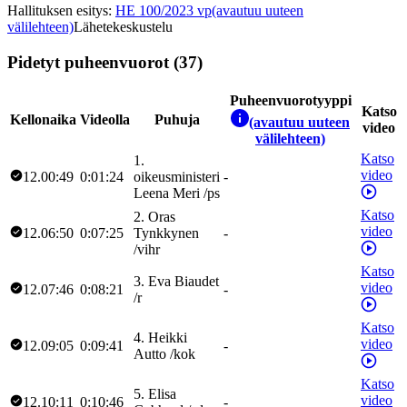
Hallituksen esitys
:
HE 100/2023 vp
(avautuu uuteen
välilehteen)
Lähetekeskustelu
Pidetyt puheenvuorot (37)
Puheenvuorotyyppi
Katso
Kellonaika
Videolla
Puhuja
(avautuu uuteen
video
välilehteen)
Katso
1
.
video
12.00:49
0:01:24
oikeusministeri
-
Leena
Meri
/
ps
Katso
2
.
Oras
video
12.06:50
0:07:25
Tynkkynen
-
/
vihr
Katso
3
.
Eva
Biaudet
video
12.07:46
0:08:21
-
/
r
Katso
4
.
Heikki
video
12.09:05
0:09:41
-
Autto
/
kok
Katso
5
.
Elisa
video
12.10:11
0:10:46
-