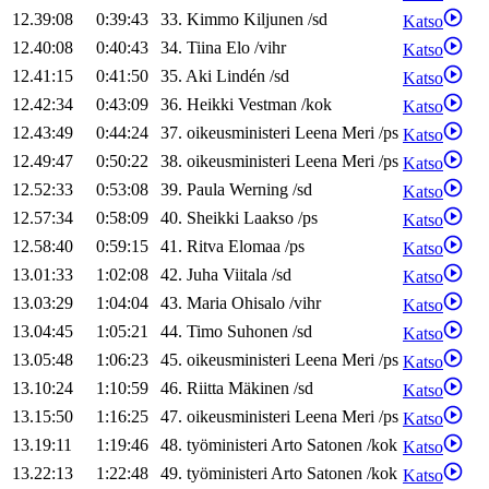
12.39:08
0:39:43
33
.
Kimmo
Kiljunen
/
sd
Katso
12.40:08
0:40:43
34
.
Tiina
Elo
/
vihr
Katso
12.41:15
0:41:50
35
.
Aki
Lindén
/
sd
Katso
12.42:34
0:43:09
36
.
Heikki
Vestman
/
kok
Katso
12.43:49
0:44:24
37
.
oikeusministeri
Leena
Meri
/
ps
Katso
12.49:47
0:50:22
38
.
oikeusministeri
Leena
Meri
/
ps
Katso
12.52:33
0:53:08
39
.
Paula
Werning
/
sd
Katso
12.57:34
0:58:09
40
.
Sheikki
Laakso
/
ps
Katso
12.58:40
0:59:15
41
.
Ritva
Elomaa
/
ps
Katso
13.01:33
1:02:08
42
.
Juha
Viitala
/
sd
Katso
13.03:29
1:04:04
43
.
Maria
Ohisalo
/
vihr
Katso
13.04:45
1:05:21
44
.
Timo
Suhonen
/
sd
Katso
13.05:48
1:06:23
45
.
oikeusministeri
Leena
Meri
/
ps
Katso
13.10:24
1:10:59
46
.
Riitta
Mäkinen
/
sd
Katso
13.15:50
1:16:25
47
.
oikeusministeri
Leena
Meri
/
ps
Katso
13.19:11
1:19:46
48
.
työministeri
Arto
Satonen
/
kok
Katso
13.22:13
1:22:48
49
.
työministeri
Arto
Satonen
/
kok
Katso