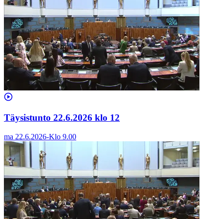
Täysistunto 22.6.2026 klo 12
ma 22.6.2026
-
Klo
9.00