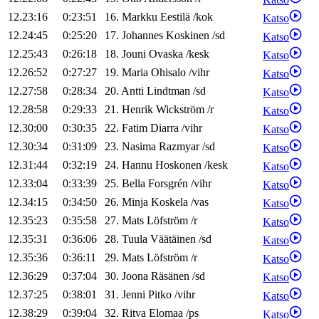
12.23:16
0:23:51
16
.
Markku
Eestilä
/
kok
Katso
12.24:45
0:25:20
17
.
Johannes
Koskinen
/
sd
Katso
12.25:43
0:26:18
18
.
Jouni
Ovaska
/
kesk
Katso
12.26:52
0:27:27
19
.
Maria
Ohisalo
/
vihr
Katso
12.27:58
0:28:34
20
.
Antti
Lindtman
/
sd
Katso
12.28:58
0:29:33
21
.
Henrik
Wickström
/
r
Katso
12.30:00
0:30:35
22
.
Fatim
Diarra
/
vihr
Katso
12.30:34
0:31:09
23
.
Nasima
Razmyar
/
sd
Katso
12.31:44
0:32:19
24
.
Hannu
Hoskonen
/
kesk
Katso
12.33:04
0:33:39
25
.
Bella
Forsgrén
/
vihr
Katso
12.34:15
0:34:50
26
.
Minja
Koskela
/
vas
Katso
12.35:23
0:35:58
27
.
Mats
Löfström
/
r
Katso
12.35:31
0:36:06
28
.
Tuula
Väätäinen
/
sd
Katso
12.35:36
0:36:11
29
.
Mats
Löfström
/
r
Katso
12.36:29
0:37:04
30
.
Joona
Räsänen
/
sd
Katso
12.37:25
0:38:01
31
.
Jenni
Pitko
/
vihr
Katso
12.38:29
0:39:04
32
.
Ritva
Elomaa
/
ps
Katso