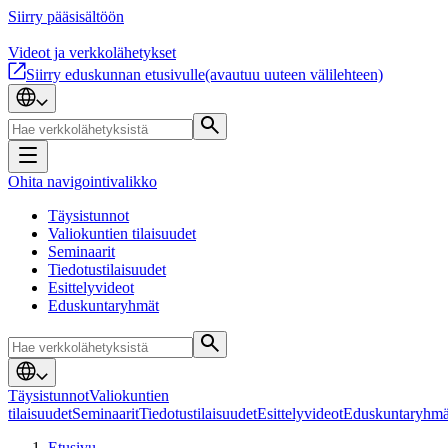
Siirry pääsisältöön
Videot ja verkkolähetykset
Siirry eduskunnan etusivulle
(avautuu uuteen välilehteen)
Ohita navigointivalikko
Täysistunnot
Valiokuntien tilaisuudet
Seminaarit
Tiedotustilaisuudet
Esittelyvideot
Eduskuntaryhmät
Täysistunnot
Valiokuntien
tilaisuudet
Seminaarit
Tiedotustilaisuudet
Esittelyvideot
Eduskuntaryhmä
Etusivu