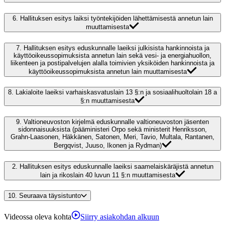
6.
Hallituksen esitys laiksi työntekijöiden lähettämisestä annetun lain
muuttamisesta
7.
Hallituksen esitys eduskunnalle laeiksi julkisista hankinnoista ja
käyttöoikeussopimuksista annetun lain sekä vesi- ja energiahuollon,
liikenteen ja postipalvelujen alalla toimivien yksiköiden hankinnoista ja
käyttöoikeussopimuksista annetun lain muuttamisesta
8.
Lakialoite laeiksi varhaiskasvatuslain 13 §:n ja sosiaalihuoltolain 18 a
§:n muuttamisesta
9.
Valtioneuvoston kirjelmä eduskunnalle valtioneuvoston jäsenten
sidonnaisuuksista (pääministeri Orpo sekä ministerit Henriksson,
Grahn-Laasonen, Häkkänen, Satonen, Meri, Tavio, Multala, Rantanen,
Bergqvist, Juuso, Ikonen ja Rydman)
2.
Hallituksen esitys eduskunnalle laeiksi saamelaiskäräjistä annetun
lain ja rikoslain 40 luvun 11 §:n muuttamisesta
10.
Seuraava täysistunto
Videossa oleva kohta
Siirry asiakohdan alkuun