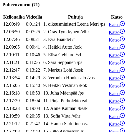
Puheenvuorot
(
71
)
Kellonaika
Videolla
Puhuja
Katso
12.00:49
0:01:24
1
.
oikeusministeri
Leena
Meri
/
ps
Katso
12.06:50
0:07:25
2
.
Oras
Tynkkynen
/
vihr
Katso
12.07:46
0:08:21
3
.
Eva
Biaudet
/
r
Katso
12.09:05
0:09:41
4
.
Heikki
Autto
/
kok
Katso
12.10:11
0:10:46
5
.
Elisa
Gebhard
/
sd
Katso
12.11:21
0:11:56
6
.
Sara
Seppänen
/
ps
Katso
12.12:47
0:13:22
7
.
Markus
Lohi
/
kesk
Katso
12.13:54
0:14:29
8
.
Veronika
Honkasalo
/
vas
Katso
12.15:05
0:15:40
9
.
Heikki
Vestman
/
kok
Katso
12.16:18
0:16:53
10
.
Juha
Mäenpää
/
ps
Katso
12.17:29
0:18:04
11
.
Pinja
Perholehto
/
sd
Katso
12.18:28
0:19:04
12
.
Anne
Kalmari
/
kesk
Katso
12.19:59
0:20:35
13
.
Sofia
Virta
/
vihr
Katso
12.21:12
0:21:47
14
.
Hanna
Sarkkinen
/
vas
Katso
12.22:08
0:22:43
15
.
Otto
Andersson
/
r
Katso