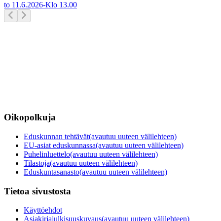
to 11.6.2026
-
Klo
13.00
Oikopolkuja
Eduskunnan tehtävät
(avautuu uuteen välilehteen)
EU-asiat eduskunnassa
(avautuu uuteen välilehteen)
Puhelinluettelo
(avautuu uuteen välilehteen)
Tilastoja
(avautuu uuteen välilehteen)
Eduskuntasanasto
(avautuu uuteen välilehteen)
Tietoa sivustosta
Käyttöehdot
Asiakirjajulkisuuskuvaus
(avautuu uuteen välilehteen)