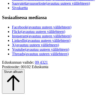
Saavutettavuusseloste
(avautuu uuteen välilehteen)
Sivukartta
Sosiaalisessa mediassa
Facebook
(avautuu uuteen välilehteen)
Flickr
(avautuu uuteen välilehteen)
Instagram
(avautuu uuteen välilehteen)
LinkedIn
(avautuu uuteen välilehteen)
X
(avautuu uuteen välilehteen)
Youtube
(avautuu uuteen välilehteen)
Threads
(avautuu uuteen välilehteen)
Eduskunnan vaihde:
09 4321
Postiosoite:
00102 Eduskunta
Sivun alkuun