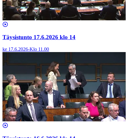
Täysistunto 17.6.2026 klo 14
ke 17.6.2026
-
Klo
11.00