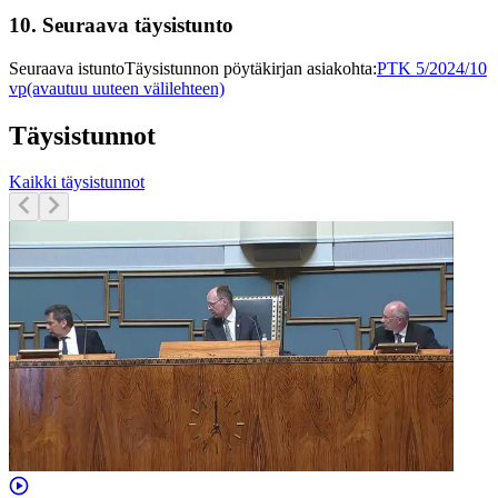
10.
Seuraava täysistunto
Seuraava istunto
Täysistunnon pöytäkirjan asiakohta
:
PTK 5/2024/10
vp
(avautuu uuteen välilehteen)
Täysistunnot
Kaikki täysistunnot