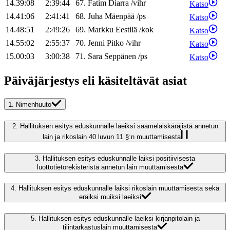
14.39:08
2:39:44
67
.
Fatim
Diarra
/
vihr
Katso
14.41:06
2:41:41
68
.
Juha
Mäenpää
/
ps
Katso
14.48:51
2:49:26
69
.
Markku
Eestilä
/
kok
Katso
14.55:02
2:55:37
70
.
Jenni
Pitko
/
vihr
Katso
15.00:03
3:00:38
71
.
Sara
Seppänen
/
ps
Katso
Päiväjärjestys eli käsiteltävät asiat
1.
Nimenhuuto
2.
Hallituksen esitys eduskunnalle laeiksi saamelaiskäräjistä annetun
lain ja rikoslain 40 luvun 11 §:n muuttamisesta
3.
Hallituksen esitys eduskunnalle laiksi positiivisesta
luottotietorekisteristä annetun lain muuttamisesta
4.
Hallituksen esitys eduskunnalle laiksi rikoslain muuttamisesta sekä
eräiksi muiksi laeiksi
5.
Hallituksen esitys eduskunnalle laeiksi kirjanpitolain ja
tilintarkastuslain muuttamisesta