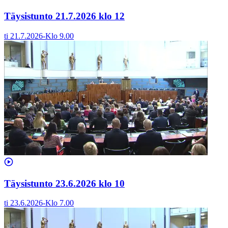
Täysistunto 21.7.2026 klo 12
ti 21.7.2026
-
Klo
9.00
Täysistunto 23.6.2026 klo 10
ti 23.6.2026
-
Klo
7.00