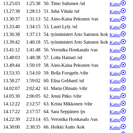
13.25:03
1:25:38
50
.
Timo
Suhonen
/
sd
Katso
13.27:38
1:28:13
51
.
Juha
Viitala
/
sd
Katso
13.30:37
1:31:13
52
.
Aino-Kaisa
Pekonen
/
vas
Katso
13.33:40
1:34:15
53
.
Lauri
Lyly
/
sd
Katso
13.36:38
1:37:13
54
.
työministeri
Arto
Satonen
/
kok
Katso
13.39:42
1:40:18
55
.
työministeri
Arto
Satonen
/
kok
Katso
13.41:12
1:41:48
56
.
Veronika
Honkasalo
/
vas
Katso
13.48:03
1:48:38
57
.
Lotta
Hamari
/
sd
Katso
13.49:44
1:50:19
58
.
Aino-Kaisa
Pekonen
/
vas
Katso
13.53:35
1:54:10
59
.
Bella
Forsgrén
/
vihr
Katso
13.58:27
1:59:02
60
.
Elisa
Gebhard
/
sd
Katso
14.02:07
2:02:42
61
.
Maria
Ohisalo
/
vihr
Katso
14.05:30
2:06:05
62
.
Jenni
Pitko
/
vihr
Katso
14.12:22
2:12:57
63
.
Krista
Mikkonen
/
vihr
Katso
14.17:22
2:17:57
64
.
Sara
Seppänen
/
ps
Katso
14.22:39
2:23:14
65
.
Veronika
Honkasalo
/
vas
Katso
14.30:00
2:30:35
66
.
Heikki
Autto
/
kok
Katso