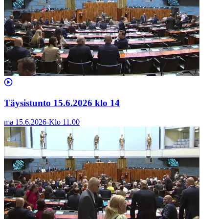
Täysistunto 15.6.2026 klo 14
ma 15.6.2026
-
Klo
11.00