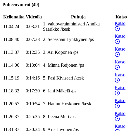
Puheenvuorot
(
49
)
Kellonaika
Videolla
Puhuja
Katso
Katso
1
.
valtiovarainministeri
Annika
11.04:24
0:03:21
Saarikko
/
kesk
Katso
11.08:40
0:07:38
2
.
Sebastian
Tynkkynen
/
ps
Katso
11.13:37
0:12:35
3
.
Ari
Koponen
/
ps
Katso
11.14:06
0:13:04
4
.
Minna
Reijonen
/
ps
Katso
11.15:19
0:14:16
5
.
Pasi
Kivisaari
/
kesk
Katso
11.18:32
0:17:30
6
.
Jani
Mäkelä
/
ps
Katso
11.20:57
0:19:54
7
.
Hannu
Hoskonen
/
kesk
Katso
11.26:37
0:25:35
8
.
Leena
Meri
/
ps
Katso
11.31:37
0:30:34
9
.
Arja
Juvonen
/
ps