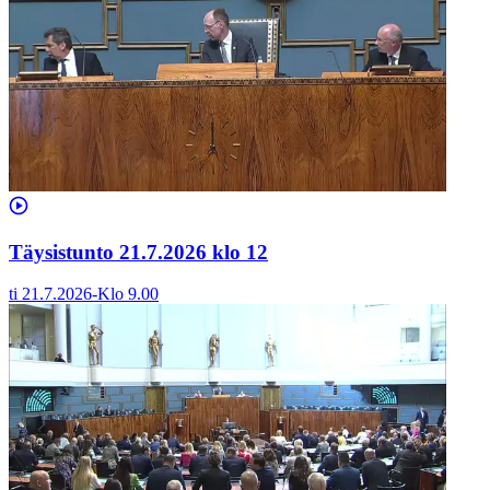
Täysistunto 21.7.2026 klo 12
ti 21.7.2026
-
Klo
9.00