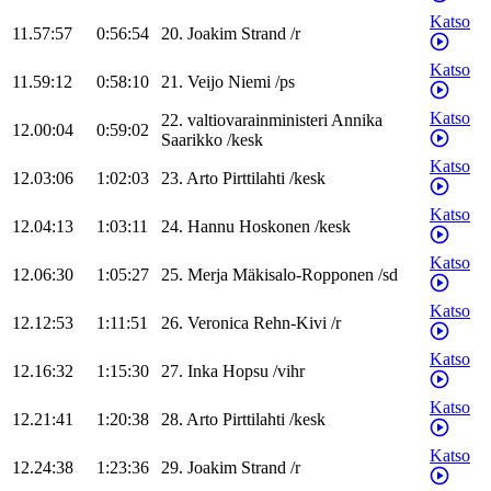
Katso
11.57:57
0:56:54
20
.
Joakim
Strand
/
r
Katso
11.59:12
0:58:10
21
.
Veijo
Niemi
/
ps
Katso
22
.
valtiovarainministeri
Annika
12.00:04
0:59:02
Saarikko
/
kesk
Katso
12.03:06
1:02:03
23
.
Arto
Pirttilahti
/
kesk
Katso
12.04:13
1:03:11
24
.
Hannu
Hoskonen
/
kesk
Katso
12.06:30
1:05:27
25
.
Merja
Mäkisalo-Ropponen
/
sd
Katso
12.12:53
1:11:51
26
.
Veronica
Rehn-Kivi
/
r
Katso
12.16:32
1:15:30
27
.
Inka
Hopsu
/
vihr
Katso
12.21:41
1:20:38
28
.
Arto
Pirttilahti
/
kesk
Katso
12.24:38
1:23:36
29
.
Joakim
Strand
/
r