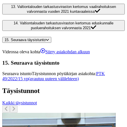
13.
Valtiontalouden tarkastusviraston kertomus vaalirahoituksen
valvonnasta vuoden 2021 kuntavaaleissa
14.
Valtiontalouden tarkastusviraston kertomus eduskunnalle
puoluerahoituksen valvonnasta 2021
15.
Seuraava täysistunto
Videossa oleva kohta
Siirry asiakohdan alkuun
15.
Seuraava täysistunto
Seuraava istunto
Täysistunnon pöytäkirjan asiakohta
:
PTK
49/2022/15 vp
(avautuu uuteen välilehteen)
Täysistunnot
Kaikki täysistunnot