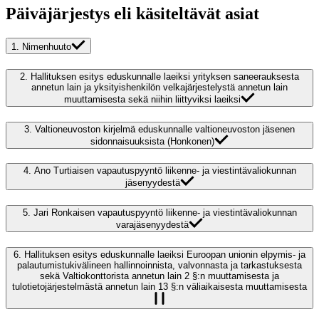
Päiväjärjestys eli käsiteltävät asiat
1.
Nimenhuuto
2.
Hallituksen esitys eduskunnalle laeiksi yrityksen saneerauksesta
annetun lain ja yksityishenkilön velkajärjestelystä annetun lain
muuttamisesta sekä niihin liittyviksi laeiksi
3.
Valtioneuvoston kirjelmä eduskunnalle valtioneuvoston jäsenen
sidonnaisuuksista (Honkonen)
4.
Ano Turtiaisen vapautuspyyntö liikenne- ja viestintävaliokunnan
jäsenyydestä
5.
Jari Ronkaisen vapautuspyyntö liikenne- ja viestintävaliokunnan
varajäsenyydestä
6.
Hallituksen esitys eduskunnalle laeiksi Euroopan unionin elpymis- ja
palautumistukivälineen hallinnoinnista, valvonnasta ja tarkastuksesta
sekä Valtiokonttorista annetun lain 2 §:n muuttamisesta ja
tulotietojärjestelmästä annetun lain 13 §:n väliaikaisesta muuttamisesta