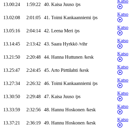
Katso
13.00:24
1:59:22
40
.
Kaisa
Juuso
/
ps
Katso
13.02:08
2:01:05
41
.
Toimi
Kankaanniemi
/
ps
Katso
13.05:16
2:04:14
42
.
Leena
Meri
/
ps
Katso
13.14:45
2:13:42
43
.
Saara
Hyrkkö
/
vihr
Katso
13.21:50
2:20:48
44
.
Hanna
Huttunen
/
kesk
Katso
13.25:47
2:24:45
45
.
Arto
Pirttilahti
/
kesk
Katso
13.27:34
2:26:32
46
.
Toimi
Kankaanniemi
/
ps
Katso
13.30:50
2:29:48
47
.
Kaisa
Juuso
/
ps
Katso
13.33:59
2:32:56
48
.
Hannu
Hoskonen
/
kesk
Katso
13.37:21
2:36:19
49
.
Hannu
Hoskonen
/
kesk