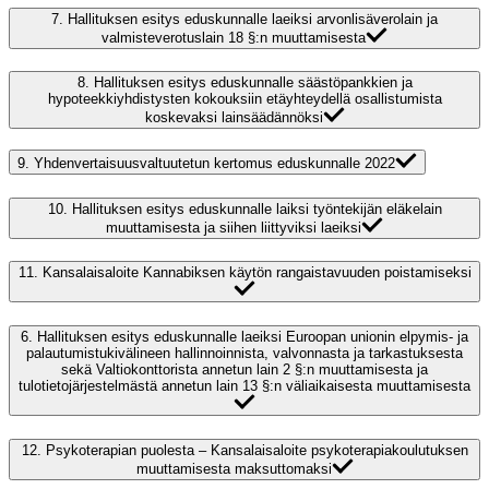
7.
Hallituksen esitys eduskunnalle laeiksi arvonlisäverolain ja
valmisteverotuslain 18 §:n muuttamisesta
8.
Hallituksen esitys eduskunnalle säästöpankkien ja
hypoteekkiyhdistysten kokouksiin etäyhteydellä osallistumista
koskevaksi lainsäädännöksi
9.
Yhdenvertaisuusvaltuutetun kertomus eduskunnalle 2022
10.
Hallituksen esitys eduskunnalle laiksi työntekijän eläkelain
muuttamisesta ja siihen liittyviksi laeiksi
11.
Kansalaisaloite Kannabiksen käytön rangaistavuuden poistamiseksi
6.
Hallituksen esitys eduskunnalle laeiksi Euroopan unionin elpymis- ja
palautumistukivälineen hallinnoinnista, valvonnasta ja tarkastuksesta
sekä Valtiokonttorista annetun lain 2 §:n muuttamisesta ja
tulotietojärjestelmästä annetun lain 13 §:n väliaikaisesta muuttamisesta
12.
Psykoterapian puolesta – Kansalaisaloite psykoterapiakoulutuksen
muuttamisesta maksuttomaksi