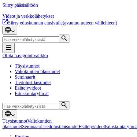
Siirry pääsisältöön
Videot ja verkkolähetykset
Siirry eduskunnan etusivulle
(avautuu uuteen välilehteen)
Ohita navigointivalikko
Täysistunnot
Valiokuntien tilaisuudet
Seminaarit
Tiedotustilaisuudet
Esittelyvideot
Eduskuntaryhmät
Täysistunnot
Valiokuntien
tilaisuudet
Seminaarit
Tiedotustilaisuudet
Esittelyvideot
Eduskuntaryhmä
Etusivu