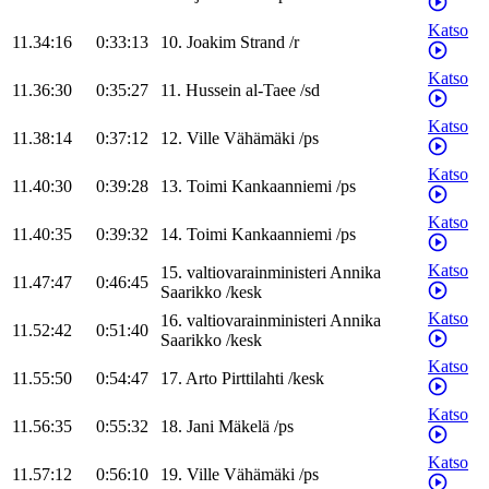
Katso
11.34:16
0:33:13
10
.
Joakim
Strand
/
r
Katso
11.36:30
0:35:27
11
.
Hussein
al-Taee
/
sd
Katso
11.38:14
0:37:12
12
.
Ville
Vähämäki
/
ps
Katso
11.40:30
0:39:28
13
.
Toimi
Kankaanniemi
/
ps
Katso
11.40:35
0:39:32
14
.
Toimi
Kankaanniemi
/
ps
Katso
15
.
valtiovarainministeri
Annika
11.47:47
0:46:45
Saarikko
/
kesk
Katso
16
.
valtiovarainministeri
Annika
11.52:42
0:51:40
Saarikko
/
kesk
Katso
11.55:50
0:54:47
17
.
Arto
Pirttilahti
/
kesk
Katso
11.56:35
0:55:32
18
.
Jani
Mäkelä
/
ps
Katso
11.57:12
0:56:10
19
.
Ville
Vähämäki
/
ps