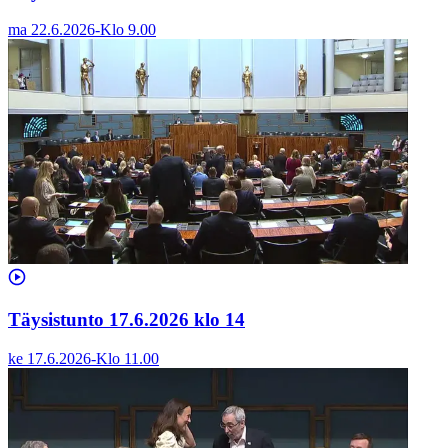
ma 22.6.2026
-
Klo
9.00
Täysistunto 17.6.2026 klo 14
ke 17.6.2026
-
Klo
11.00