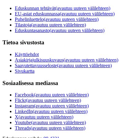
Eduskunnan tehtävät
(avautuu uuteen välilehteen)
EU-asiat eduskunnassa
(avautuu uuteen välilehteen)
Puhelinluettelo
(avautuu uuteen välilehteen)
Tilastoja
(avautuu uuteen välilehteen)
Eduskuntasanasto
(avautuu uuteen välilehteen)
Tietoa sivustosta
Käyttöehdot
Asiakirjajulkisuuskuvaus
(avautuu uuteen välilehteen)
Saavutettavuusseloste
(avautuu uuteen välilehteen)
Sivukartta
Sosiaalisessa mediassa
Facebook
(avautuu uuteen välilehteen)
Flickr
(avautuu uuteen välilehteen)
Instagram
(avautuu uuteen välilehteen)
LinkedIn
(avautuu uuteen välilehteen)
X
(avautuu uuteen välilehteen)
Youtube
(avautuu uuteen välilehteen)
Threads
(avautuu uuteen välilehteen)