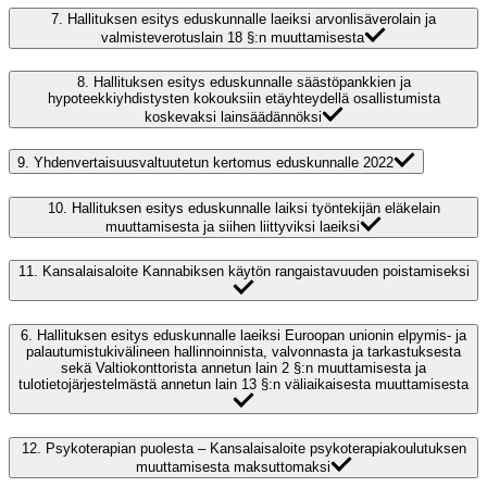
7.
Hallituksen esitys eduskunnalle laeiksi arvonlisäverolain ja
valmisteverotuslain 18 §:n muuttamisesta
8.
Hallituksen esitys eduskunnalle säästöpankkien ja
hypoteekkiyhdistysten kokouksiin etäyhteydellä osallistumista
koskevaksi lainsäädännöksi
9.
Yhdenvertaisuusvaltuutetun kertomus eduskunnalle 2022
10.
Hallituksen esitys eduskunnalle laiksi työntekijän eläkelain
muuttamisesta ja siihen liittyviksi laeiksi
11.
Kansalaisaloite Kannabiksen käytön rangaistavuuden poistamiseksi
6.
Hallituksen esitys eduskunnalle laeiksi Euroopan unionin elpymis- ja
palautumistukivälineen hallinnoinnista, valvonnasta ja tarkastuksesta
sekä Valtiokonttorista annetun lain 2 §:n muuttamisesta ja
tulotietojärjestelmästä annetun lain 13 §:n väliaikaisesta muuttamisesta
12.
Psykoterapian puolesta – Kansalaisaloite psykoterapiakoulutuksen
muuttamisesta maksuttomaksi