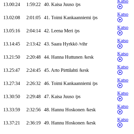
Katso
13.00:24
1:59:22
40
.
Kaisa
Juuso
/
ps
Katso
13.02:08
2:01:05
41
.
Toimi
Kankaanniemi
/
ps
Katso
13.05:16
2:04:14
42
.
Leena
Meri
/
ps
Katso
13.14:45
2:13:42
43
.
Saara
Hyrkkö
/
vihr
Katso
13.21:50
2:20:48
44
.
Hanna
Huttunen
/
kesk
Katso
13.25:47
2:24:45
45
.
Arto
Pirttilahti
/
kesk
Katso
13.27:34
2:26:32
46
.
Toimi
Kankaanniemi
/
ps
Katso
13.30:50
2:29:48
47
.
Kaisa
Juuso
/
ps
Katso
13.33:59
2:32:56
48
.
Hannu
Hoskonen
/
kesk
Katso
13.37:21
2:36:19
49
.
Hannu
Hoskonen
/
kesk