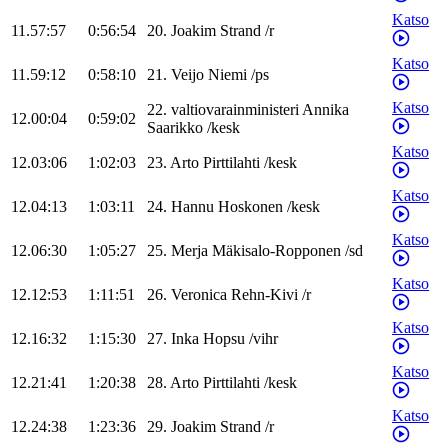
Katso
11.57:57
0:56:54
20
.
Joakim
Strand
/
r
Katso
11.59:12
0:58:10
21
.
Veijo
Niemi
/
ps
Katso
22
.
valtiovarainministeri
Annika
12.00:04
0:59:02
Saarikko
/
kesk
Katso
12.03:06
1:02:03
23
.
Arto
Pirttilahti
/
kesk
Katso
12.04:13
1:03:11
24
.
Hannu
Hoskonen
/
kesk
Katso
12.06:30
1:05:27
25
.
Merja
Mäkisalo-Ropponen
/
sd
Katso
12.12:53
1:11:51
26
.
Veronica
Rehn-Kivi
/
r
Katso
12.16:32
1:15:30
27
.
Inka
Hopsu
/
vihr
Katso
12.21:41
1:20:38
28
.
Arto
Pirttilahti
/
kesk
Katso
12.24:38
1:23:36
29
.
Joakim
Strand
/
r