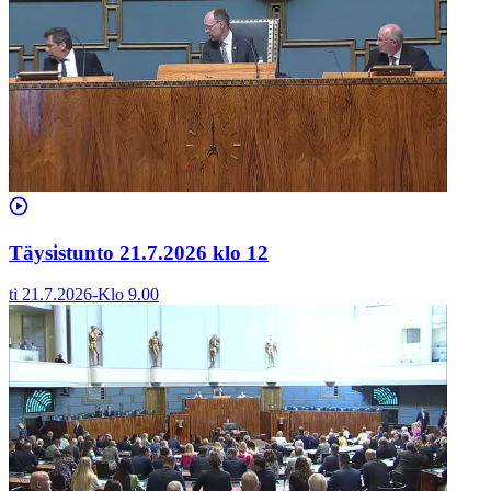
Täysistunto 21.7.2026 klo 12
ti 21.7.2026
-
Klo
9.00