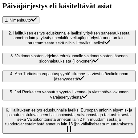
Päiväjärjestys eli käsiteltävät asiat
1.
Nimenhuuto
2.
Hallituksen esitys eduskunnalle laeiksi yrityksen saneerauksesta
annetun lain ja yksityishenkilön velkajärjestelystä annetun lain
muuttamisesta sekä niihin liittyviksi laeiksi
3.
Valtioneuvoston kirjelmä eduskunnalle valtioneuvoston jäsenen
sidonnaisuuksista (Honkonen)
4.
Ano Turtiaisen vapautuspyyntö liikenne- ja viestintävaliokunnan
jäsenyydestä
5.
Jari Ronkaisen vapautuspyyntö liikenne- ja viestintävaliokunnan
varajäsenyydestä
6.
Hallituksen esitys eduskunnalle laeiksi Euroopan unionin elpymis- ja
palautumistukivälineen hallinnoinnista, valvonnasta ja tarkastuksesta
sekä Valtiokonttorista annetun lain 2 §:n muuttamisesta ja
tulotietojärjestelmästä annetun lain 13 §:n väliaikaisesta muuttamisesta