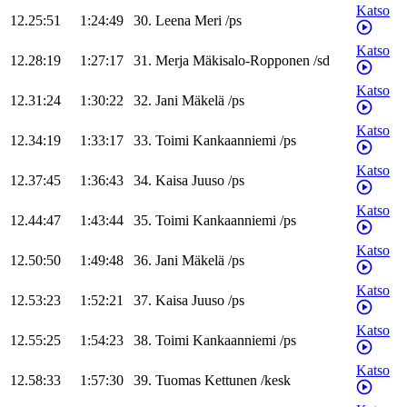
Katso
12.25:51
1:24:49
30
.
Leena
Meri
/
ps
Katso
12.28:19
1:27:17
31
.
Merja
Mäkisalo-Ropponen
/
sd
Katso
12.31:24
1:30:22
32
.
Jani
Mäkelä
/
ps
Katso
12.34:19
1:33:17
33
.
Toimi
Kankaanniemi
/
ps
Katso
12.37:45
1:36:43
34
.
Kaisa
Juuso
/
ps
Katso
12.44:47
1:43:44
35
.
Toimi
Kankaanniemi
/
ps
Katso
12.50:50
1:49:48
36
.
Jani
Mäkelä
/
ps
Katso
12.53:23
1:52:21
37
.
Kaisa
Juuso
/
ps
Katso
12.55:25
1:54:23
38
.
Toimi
Kankaanniemi
/
ps
Katso
12.58:33
1:57:30
39
.
Tuomas
Kettunen
/
kesk