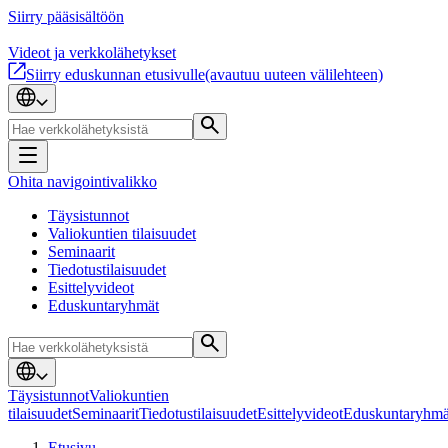
Siirry pääsisältöön
Videot ja verkkolähetykset
Siirry eduskunnan etusivulle
(avautuu uuteen välilehteen)
Ohita navigointivalikko
Täysistunnot
Valiokuntien tilaisuudet
Seminaarit
Tiedotustilaisuudet
Esittelyvideot
Eduskuntaryhmät
Täysistunnot
Valiokuntien
tilaisuudet
Seminaarit
Tiedotustilaisuudet
Esittelyvideot
Eduskuntaryhmä
Etusivu