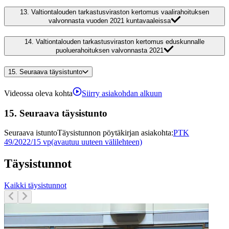
13.
Valtiontalouden tarkastusviraston kertomus vaalirahoituksen
valvonnasta vuoden 2021 kuntavaaleissa
14.
Valtiontalouden tarkastusviraston kertomus eduskunnalle
puoluerahoituksen valvonnasta 2021
15.
Seuraava täysistunto
Videossa oleva kohta
Siirry asiakohdan alkuun
15.
Seuraava täysistunto
Seuraava istunto
Täysistunnon pöytäkirjan asiakohta
:
PTK
49/2022/15 vp
(avautuu uuteen välilehteen)
Täysistunnot
Kaikki täysistunnot