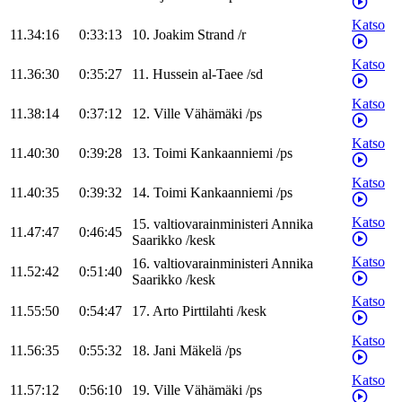
Katso
11.34:16
0:33:13
10
.
Joakim
Strand
/
r
Katso
11.36:30
0:35:27
11
.
Hussein
al-Taee
/
sd
Katso
11.38:14
0:37:12
12
.
Ville
Vähämäki
/
ps
Katso
11.40:30
0:39:28
13
.
Toimi
Kankaanniemi
/
ps
Katso
11.40:35
0:39:32
14
.
Toimi
Kankaanniemi
/
ps
Katso
15
.
valtiovarainministeri
Annika
11.47:47
0:46:45
Saarikko
/
kesk
Katso
16
.
valtiovarainministeri
Annika
11.52:42
0:51:40
Saarikko
/
kesk
Katso
11.55:50
0:54:47
17
.
Arto
Pirttilahti
/
kesk
Katso
11.56:35
0:55:32
18
.
Jani
Mäkelä
/
ps
Katso
11.57:12
0:56:10
19
.
Ville
Vähämäki
/
ps