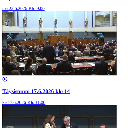
ma 22.6.2026
-
Klo
9.00
Täysistunto 17.6.2026 klo 14
ke 17.6.2026
-
Klo
11.00