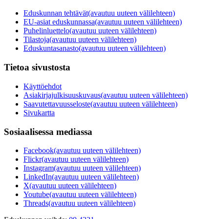
Eduskunnan tehtävät
(avautuu uuteen välilehteen)
EU-asiat eduskunnassa
(avautuu uuteen välilehteen)
Puhelinluettelo
(avautuu uuteen välilehteen)
Tilastoja
(avautuu uuteen välilehteen)
Eduskuntasanasto
(avautuu uuteen välilehteen)
Tietoa sivustosta
Käyttöehdot
Asiakirjajulkisuuskuvaus
(avautuu uuteen välilehteen)
Saavutettavuusseloste
(avautuu uuteen välilehteen)
Sivukartta
Sosiaalisessa mediassa
Facebook
(avautuu uuteen välilehteen)
Flickr
(avautuu uuteen välilehteen)
Instagram
(avautuu uuteen välilehteen)
LinkedIn
(avautuu uuteen välilehteen)
X
(avautuu uuteen välilehteen)
Youtube
(avautuu uuteen välilehteen)
Threads
(avautuu uuteen välilehteen)