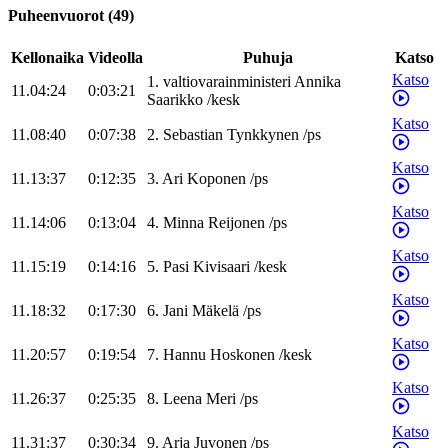
Puheenvuorot
(
49
)
Kellonaika
Videolla
Puhuja
Katso
Katso
1
.
valtiovarainministeri
Annika
11.04:24
0:03:21
Saarikko
/
kesk
Katso
11.08:40
0:07:38
2
.
Sebastian
Tynkkynen
/
ps
Katso
11.13:37
0:12:35
3
.
Ari
Koponen
/
ps
Katso
11.14:06
0:13:04
4
.
Minna
Reijonen
/
ps
Katso
11.15:19
0:14:16
5
.
Pasi
Kivisaari
/
kesk
Katso
11.18:32
0:17:30
6
.
Jani
Mäkelä
/
ps
Katso
11.20:57
0:19:54
7
.
Hannu
Hoskonen
/
kesk
Katso
11.26:37
0:25:35
8
.
Leena
Meri
/
ps
Katso
11.31:37
0:30:34
9
.
Arja
Juvonen
/
ps