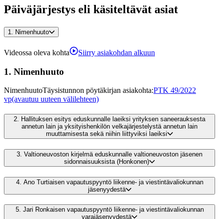
Päiväjärjestys eli käsiteltävät asiat
1.
Nimenhuuto
Videossa oleva kohta
Siirry asiakohdan alkuun
1.
Nimenhuuto
Nimenhuuto
Täysistunnon pöytäkirjan asiakohta
:
PTK 49/2022
vp
(avautuu uuteen välilehteen)
2.
Hallituksen esitys eduskunnalle laeiksi yrityksen saneerauksesta
annetun lain ja yksityishenkilön velkajärjestelystä annetun lain
muuttamisesta sekä niihin liittyviksi laeiksi
3.
Valtioneuvoston kirjelmä eduskunnalle valtioneuvoston jäsenen
sidonnaisuuksista (Honkonen)
4.
Ano Turtiaisen vapautuspyyntö liikenne- ja viestintävaliokunnan
jäsenyydestä
5.
Jari Ronkaisen vapautuspyyntö liikenne- ja viestintävaliokunnan
varajäsenyydestä