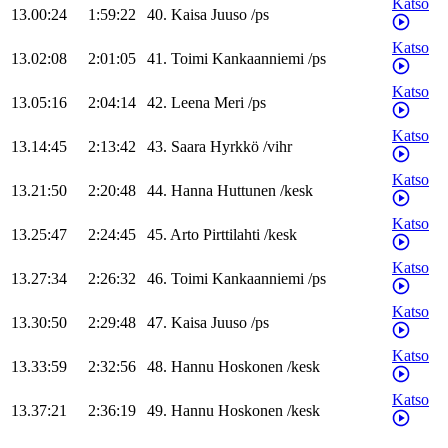
Katso
13.00:24
1:59:22
40
.
Kaisa
Juuso
/
ps
Katso
13.02:08
2:01:05
41
.
Toimi
Kankaanniemi
/
ps
Katso
13.05:16
2:04:14
42
.
Leena
Meri
/
ps
Katso
13.14:45
2:13:42
43
.
Saara
Hyrkkö
/
vihr
Katso
13.21:50
2:20:48
44
.
Hanna
Huttunen
/
kesk
Katso
13.25:47
2:24:45
45
.
Arto
Pirttilahti
/
kesk
Katso
13.27:34
2:26:32
46
.
Toimi
Kankaanniemi
/
ps
Katso
13.30:50
2:29:48
47
.
Kaisa
Juuso
/
ps
Katso
13.33:59
2:32:56
48
.
Hannu
Hoskonen
/
kesk
Katso
13.37:21
2:36:19
49
.
Hannu
Hoskonen
/
kesk