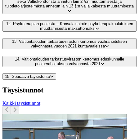
sekä Valtiokonttorista annetun lain 2 §:n muuttamisesta ja
tulotietojärjestelmästä annetun lain 13 §:n väliaikaisesta muuttamisesta
12.
Psykoterapian puolesta – Kansalaisaloite psykoterapiakoulutuksen
muuttamisesta maksuttomaksi
13.
Valtiontalouden tarkastusviraston kertomus vaalirahoituksen
valvonnasta vuoden 2021 kuntavaaleissa
14.
Valtiontalouden tarkastusviraston kertomus eduskunnalle
puoluerahoituksen valvonnasta 2021
15.
Seuraava täysistunto
Täysistunnot
Kaikki täysistunnot