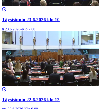
Täysistunto 23.6.2026 klo 10
ti 23.6.2026
-
Klo
7.00
Täysistunto 22.6.2026 klo 12
ma 22.6.2026
-
Klo
9.00