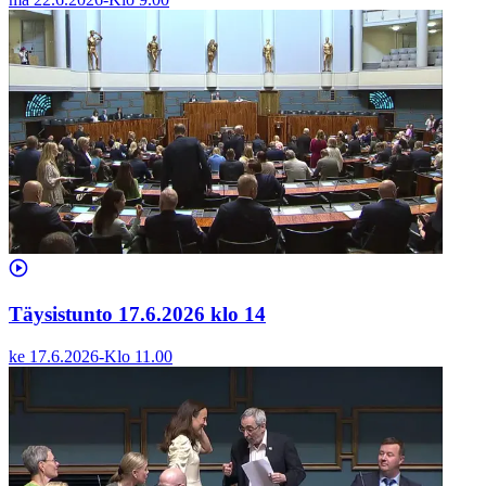
Täysistunto 17.6.2026 klo 14
ke 17.6.2026
-
Klo
11.00