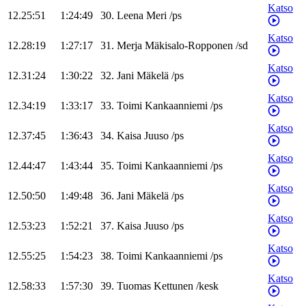
Katso
12.25:51
1:24:49
30
.
Leena
Meri
/
ps
Katso
12.28:19
1:27:17
31
.
Merja
Mäkisalo-Ropponen
/
sd
Katso
12.31:24
1:30:22
32
.
Jani
Mäkelä
/
ps
Katso
12.34:19
1:33:17
33
.
Toimi
Kankaanniemi
/
ps
Katso
12.37:45
1:36:43
34
.
Kaisa
Juuso
/
ps
Katso
12.44:47
1:43:44
35
.
Toimi
Kankaanniemi
/
ps
Katso
12.50:50
1:49:48
36
.
Jani
Mäkelä
/
ps
Katso
12.53:23
1:52:21
37
.
Kaisa
Juuso
/
ps
Katso
12.55:25
1:54:23
38
.
Toimi
Kankaanniemi
/
ps
Katso
12.58:33
1:57:30
39
.
Tuomas
Kettunen
/
kesk