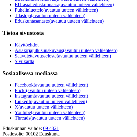
EU-asiat eduskunnassa
(avautuu uuteen välilehteen)
Puhelinluettelo
(avautuu uuteen välilehteen)
Tilastoja
(avautuu uuteen välilehteen)
Eduskuntasanasto
(avautuu uuteen välilehteen)
Tietoa sivustosta
Käyttöehdot
Asiakirjajulkisuuskuvaus
(avautuu uuteen välilehteen)
Saavutettavuusseloste
(avautuu uuteen välilehteen)
Sivukartta
Sosiaalisessa mediassa
Facebook
(avautuu uuteen välilehteen)
Flickr
(avautuu uuteen välilehteen)
Instagram
(avautuu uuteen välilehteen)
LinkedIn
(avautuu uuteen välilehteen)
X
(avautuu uuteen välilehteen)
Youtube
(avautuu uuteen välilehteen)
Threads
(avautuu uuteen välilehteen)
Eduskunnan vaihde:
09 4321
Postiosoite:
00102 Eduskunta