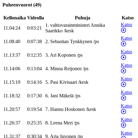
Puheenvuorot
(
49
)
Kellonaika
Videolla
Puhuja
Katso
Katso
1
.
valtiovarainministeri
Annika
11.04:24
0:03:21
Saarikko
/
kesk
Katso
11.08:40
0:07:38
2
.
Sebastian
Tynkkynen
/
ps
Katso
11.13:37
0:12:35
3
.
Ari
Koponen
/
ps
Katso
11.14:06
0:13:04
4
.
Minna
Reijonen
/
ps
Katso
11.15:19
0:14:16
5
.
Pasi
Kivisaari
/
kesk
Katso
11.18:32
0:17:30
6
.
Jani
Mäkelä
/
ps
Katso
11.20:57
0:19:54
7
.
Hannu
Hoskonen
/
kesk
Katso
11.26:37
0:25:35
8
.
Leena
Meri
/
ps
Katso
11.31:37
0:30:34
9
.
Arja
Juvonen
/
ps