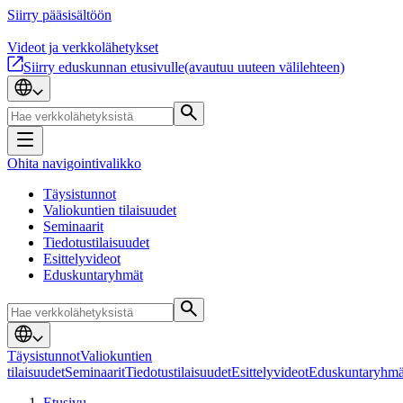
Siirry pääsisältöön
Videot ja verkkolähetykset
Siirry eduskunnan etusivulle
(avautuu uuteen välilehteen)
Ohita navigointivalikko
Täysistunnot
Valiokuntien tilaisuudet
Seminaarit
Tiedotustilaisuudet
Esittelyvideot
Eduskuntaryhmät
Täysistunnot
Valiokuntien
tilaisuudet
Seminaarit
Tiedotustilaisuudet
Esittelyvideot
Eduskuntaryhmä
Etusivu