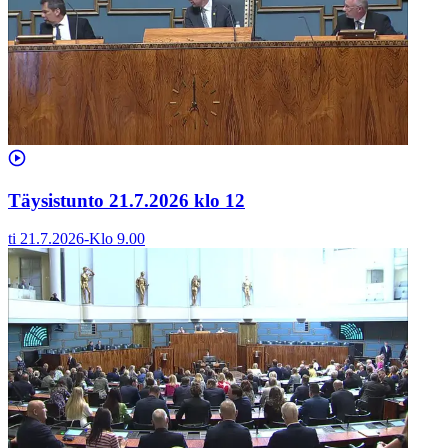
Täysistunto 21.7.2026 klo 12
ti 21.7.2026
-
Klo
9.00