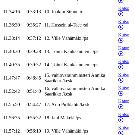
Katso
11.34:16
0:33:13
10
.
Joakim
Strand
/
r
Katso
11.36:30
0:35:27
11
.
Hussein
al-Taee
/
sd
Katso
11.38:14
0:37:12
12
.
Ville
Vähämäki
/
ps
Katso
11.40:30
0:39:28
13
.
Toimi
Kankaanniemi
/
ps
Katso
11.40:35
0:39:32
14
.
Toimi
Kankaanniemi
/
ps
Katso
15
.
valtiovarainministeri
Annika
11.47:47
0:46:45
Saarikko
/
kesk
Katso
16
.
valtiovarainministeri
Annika
11.52:42
0:51:40
Saarikko
/
kesk
Katso
11.55:50
0:54:47
17
.
Arto
Pirttilahti
/
kesk
Katso
11.56:35
0:55:32
18
.
Jani
Mäkelä
/
ps
Katso
11.57:12
0:56:10
19
.
Ville
Vähämäki
/
ps