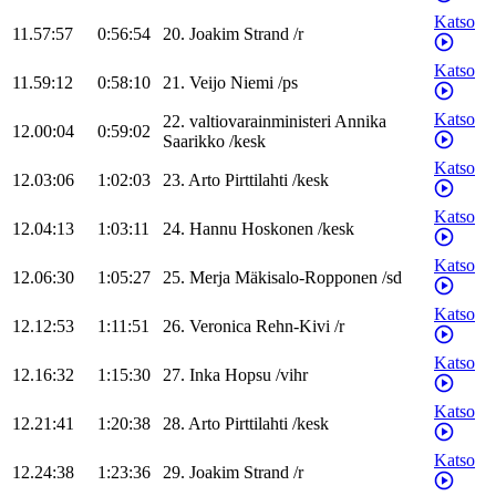
Katso
11.57:57
0:56:54
20
.
Joakim
Strand
/
r
Katso
11.59:12
0:58:10
21
.
Veijo
Niemi
/
ps
Katso
22
.
valtiovarainministeri
Annika
12.00:04
0:59:02
Saarikko
/
kesk
Katso
12.03:06
1:02:03
23
.
Arto
Pirttilahti
/
kesk
Katso
12.04:13
1:03:11
24
.
Hannu
Hoskonen
/
kesk
Katso
12.06:30
1:05:27
25
.
Merja
Mäkisalo-Ropponen
/
sd
Katso
12.12:53
1:11:51
26
.
Veronica
Rehn-Kivi
/
r
Katso
12.16:32
1:15:30
27
.
Inka
Hopsu
/
vihr
Katso
12.21:41
1:20:38
28
.
Arto
Pirttilahti
/
kesk
Katso
12.24:38
1:23:36
29
.
Joakim
Strand
/
r