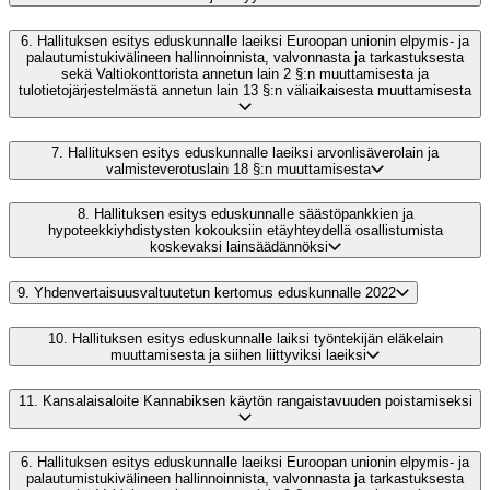
6.
Hallituksen esitys eduskunnalle laeiksi Euroopan unionin elpymis- ja
palautumistukivälineen hallinnoinnista, valvonnasta ja tarkastuksesta
sekä Valtiokonttorista annetun lain 2 §:n muuttamisesta ja
tulotietojärjestelmästä annetun lain 13 §:n väliaikaisesta muuttamisesta
7.
Hallituksen esitys eduskunnalle laeiksi arvonlisäverolain ja
valmisteverotuslain 18 §:n muuttamisesta
8.
Hallituksen esitys eduskunnalle säästöpankkien ja
hypoteekkiyhdistysten kokouksiin etäyhteydellä osallistumista
koskevaksi lainsäädännöksi
9.
Yhdenvertaisuusvaltuutetun kertomus eduskunnalle 2022
10.
Hallituksen esitys eduskunnalle laiksi työntekijän eläkelain
muuttamisesta ja siihen liittyviksi laeiksi
11.
Kansalaisaloite Kannabiksen käytön rangaistavuuden poistamiseksi
6.
Hallituksen esitys eduskunnalle laeiksi Euroopan unionin elpymis- ja
palautumistukivälineen hallinnoinnista, valvonnasta ja tarkastuksesta