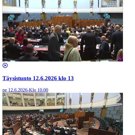
Täysistunto 12.6.2026 klo 13
pe 12.6.2026
-
Klo
10.00