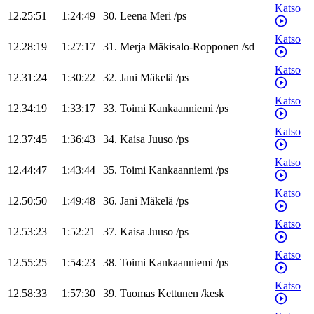
Katso
12.25:51
1:24:49
30
.
Leena
Meri
/
ps
Katso
12.28:19
1:27:17
31
.
Merja
Mäkisalo-Ropponen
/
sd
Katso
12.31:24
1:30:22
32
.
Jani
Mäkelä
/
ps
Katso
12.34:19
1:33:17
33
.
Toimi
Kankaanniemi
/
ps
Katso
12.37:45
1:36:43
34
.
Kaisa
Juuso
/
ps
Katso
12.44:47
1:43:44
35
.
Toimi
Kankaanniemi
/
ps
Katso
12.50:50
1:49:48
36
.
Jani
Mäkelä
/
ps
Katso
12.53:23
1:52:21
37
.
Kaisa
Juuso
/
ps
Katso
12.55:25
1:54:23
38
.
Toimi
Kankaanniemi
/
ps
Katso
12.58:33
1:57:30
39
.
Tuomas
Kettunen
/
kesk