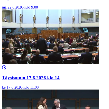
ma 22.6.2026
-
Klo
9.00
Täysistunto 17.6.2026 klo 14
ke 17.6.2026
-
Klo
11.00