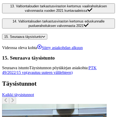
13.
Valtiontalouden tarkastusviraston kertomus vaalirahoituksen
valvonnasta vuoden 2021 kuntavaaleissa
14.
Valtiontalouden tarkastusviraston kertomus eduskunnalle
puoluerahoituksen valvonnasta 2021
15.
Seuraava täysistunto
Videossa oleva kohta
Siirry asiakohdan alkuun
15.
Seuraava täysistunto
Seuraava istunto
Täysistunnon pöytäkirjan asiakohta
:
PTK
49/2022/15 vp
(avautuu uuteen välilehteen)
Täysistunnot
Kaikki täysistunnot