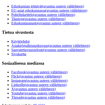
Eduskunnan tehtävät
(avautuu uuteen välilehteen)
EU-asiat eduskunnassa
(avautuu uuteen välilehteen)
Puhelinluettelo
(avautuu uuteen välilehteen)
Tilastoja
(avautuu uuteen välilehteen)
Eduskuntasanasto
(avautuu uuteen välilehteen)
Tietoa sivustosta
Käyttöehdot
Asiakirjajulkisuuskuvaus
(avautuu uuteen välilehteen)
Saavutettavuusseloste
(avautuu uuteen välilehteen)
Sivukartta
Sosiaalisessa mediassa
Facebook
(avautuu uuteen välilehteen)
Flickr
(avautuu uuteen välilehteen)
Instagram
(avautuu uuteen välilehteen)
LinkedIn
(avautuu uuteen välilehteen)
X
(avautuu uuteen välilehteen)
Youtube
(avautuu uuteen välilehteen)
Threads
(avautuu uuteen välilehteen)