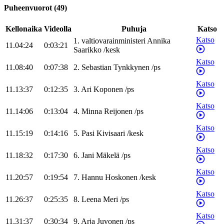
Puheenvuorot
(
49
)
Kellonaika
Videolla
Puhuja
Katso
Katso
1
.
valtiovarainministeri
Annika
11.04:24
0:03:21
Saarikko
/
kesk
Katso
11.08:40
0:07:38
2
.
Sebastian
Tynkkynen
/
ps
Katso
11.13:37
0:12:35
3
.
Ari
Koponen
/
ps
Katso
11.14:06
0:13:04
4
.
Minna
Reijonen
/
ps
Katso
11.15:19
0:14:16
5
.
Pasi
Kivisaari
/
kesk
Katso
11.18:32
0:17:30
6
.
Jani
Mäkelä
/
ps
Katso
11.20:57
0:19:54
7
.
Hannu
Hoskonen
/
kesk
Katso
11.26:37
0:25:35
8
.
Leena
Meri
/
ps
Katso
11.31:37
0:30:34
9
.
Arja
Juvonen
/
ps