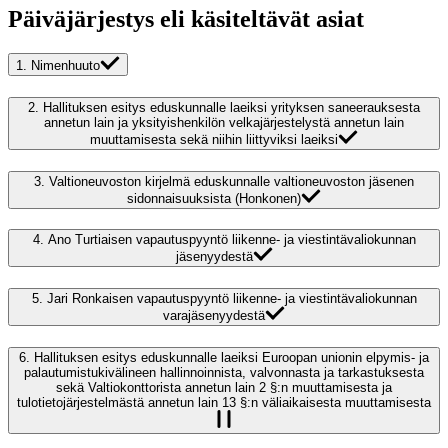
Päiväjärjestys eli käsiteltävät asiat
1.
Nimenhuuto
2.
Hallituksen esitys eduskunnalle laeiksi yrityksen saneerauksesta
annetun lain ja yksityishenkilön velkajärjestelystä annetun lain
muuttamisesta sekä niihin liittyviksi laeiksi
3.
Valtioneuvoston kirjelmä eduskunnalle valtioneuvoston jäsenen
sidonnaisuuksista (Honkonen)
4.
Ano Turtiaisen vapautuspyyntö liikenne- ja viestintävaliokunnan
jäsenyydestä
5.
Jari Ronkaisen vapautuspyyntö liikenne- ja viestintävaliokunnan
varajäsenyydestä
6.
Hallituksen esitys eduskunnalle laeiksi Euroopan unionin elpymis- ja
palautumistukivälineen hallinnoinnista, valvonnasta ja tarkastuksesta
sekä Valtiokonttorista annetun lain 2 §:n muuttamisesta ja
tulotietojärjestelmästä annetun lain 13 §:n väliaikaisesta muuttamisesta