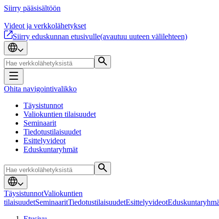
Siirry pääsisältöön
Videot ja verkkolähetykset
Siirry eduskunnan etusivulle
(avautuu uuteen välilehteen)
Ohita navigointivalikko
Täysistunnot
Valiokuntien tilaisuudet
Seminaarit
Tiedotustilaisuudet
Esittelyvideot
Eduskuntaryhmät
Täysistunnot
Valiokuntien
tilaisuudet
Seminaarit
Tiedotustilaisuudet
Esittelyvideot
Eduskuntaryhmä
Etusivu