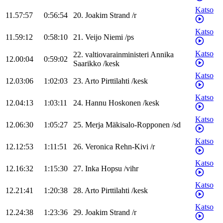
Katso
11.57:57
0:56:54
20
.
Joakim
Strand
/
r
Katso
11.59:12
0:58:10
21
.
Veijo
Niemi
/
ps
Katso
22
.
valtiovarainministeri
Annika
12.00:04
0:59:02
Saarikko
/
kesk
Katso
12.03:06
1:02:03
23
.
Arto
Pirttilahti
/
kesk
Katso
12.04:13
1:03:11
24
.
Hannu
Hoskonen
/
kesk
Katso
12.06:30
1:05:27
25
.
Merja
Mäkisalo-Ropponen
/
sd
Katso
12.12:53
1:11:51
26
.
Veronica
Rehn-Kivi
/
r
Katso
12.16:32
1:15:30
27
.
Inka
Hopsu
/
vihr
Katso
12.21:41
1:20:38
28
.
Arto
Pirttilahti
/
kesk
Katso
12.24:38
1:23:36
29
.
Joakim
Strand
/
r