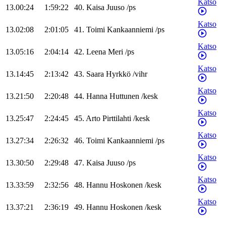
Katso
13.00:24
1:59:22
40
.
Kaisa
Juuso
/
ps
Katso
13.02:08
2:01:05
41
.
Toimi
Kankaanniemi
/
ps
Katso
13.05:16
2:04:14
42
.
Leena
Meri
/
ps
Katso
13.14:45
2:13:42
43
.
Saara
Hyrkkö
/
vihr
Katso
13.21:50
2:20:48
44
.
Hanna
Huttunen
/
kesk
Katso
13.25:47
2:24:45
45
.
Arto
Pirttilahti
/
kesk
Katso
13.27:34
2:26:32
46
.
Toimi
Kankaanniemi
/
ps
Katso
13.30:50
2:29:48
47
.
Kaisa
Juuso
/
ps
Katso
13.33:59
2:32:56
48
.
Hannu
Hoskonen
/
kesk
Katso
13.37:21
2:36:19
49
.
Hannu
Hoskonen
/
kesk