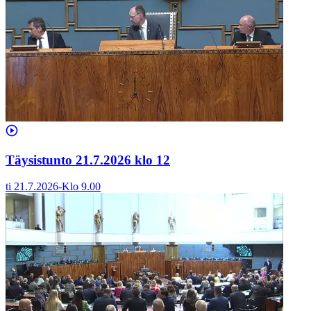
Täysistunto 21.7.2026 klo 12
ti 21.7.2026
-
Klo
9.00