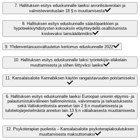
7.
Hallituksen esitys eduskunnalle laeiksi arvonlisäverolain ja
valmisteverotuslain 18 §:n muuttamisesta
8.
Hallituksen esitys eduskunnalle säästöpankkien ja
hypoteekkiyhdistysten kokouksiin etäyhteydellä osallistumista
koskevaksi lainsäädännöksi
9.
Yhdenvertaisuusvaltuutetun kertomus eduskunnalle 2022
10.
Hallituksen esitys eduskunnalle laiksi työntekijän eläkelain
muuttamisesta ja siihen liittyviksi laeiksi
11.
Kansalaisaloite Kannabiksen käytön rangaistavuuden poistamiseksi
6.
Hallituksen esitys eduskunnalle laeiksi Euroopan unionin elpymis- ja
palautumistukivälineen hallinnoinnista, valvonnasta ja tarkastuksesta
sekä Valtiokonttorista annetun lain 2 §:n muuttamisesta ja
tulotietojärjestelmästä annetun lain 13 §:n väliaikaisesta muuttamisesta
12.
Psykoterapian puolesta – Kansalaisaloite psykoterapiakoulutuksen
muuttamisesta maksuttomaksi