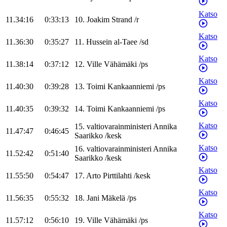
Katso
11.34:16
0:33:13
10
.
Joakim
Strand
/
r
Katso
11.36:30
0:35:27
11
.
Hussein
al-Taee
/
sd
Katso
11.38:14
0:37:12
12
.
Ville
Vähämäki
/
ps
Katso
11.40:30
0:39:28
13
.
Toimi
Kankaanniemi
/
ps
Katso
11.40:35
0:39:32
14
.
Toimi
Kankaanniemi
/
ps
Katso
15
.
valtiovarainministeri
Annika
11.47:47
0:46:45
Saarikko
/
kesk
Katso
16
.
valtiovarainministeri
Annika
11.52:42
0:51:40
Saarikko
/
kesk
Katso
11.55:50
0:54:47
17
.
Arto
Pirttilahti
/
kesk
Katso
11.56:35
0:55:32
18
.
Jani
Mäkelä
/
ps
Katso
11.57:12
0:56:10
19
.
Ville
Vähämäki
/
ps