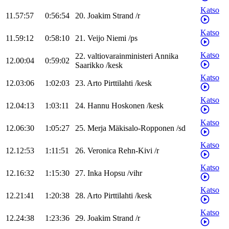
Katso
11.57:57
0:56:54
20
.
Joakim
Strand
/
r
Katso
11.59:12
0:58:10
21
.
Veijo
Niemi
/
ps
Katso
22
.
valtiovarainministeri
Annika
12.00:04
0:59:02
Saarikko
/
kesk
Katso
12.03:06
1:02:03
23
.
Arto
Pirttilahti
/
kesk
Katso
12.04:13
1:03:11
24
.
Hannu
Hoskonen
/
kesk
Katso
12.06:30
1:05:27
25
.
Merja
Mäkisalo-Ropponen
/
sd
Katso
12.12:53
1:11:51
26
.
Veronica
Rehn-Kivi
/
r
Katso
12.16:32
1:15:30
27
.
Inka
Hopsu
/
vihr
Katso
12.21:41
1:20:38
28
.
Arto
Pirttilahti
/
kesk
Katso
12.24:38
1:23:36
29
.
Joakim
Strand
/
r