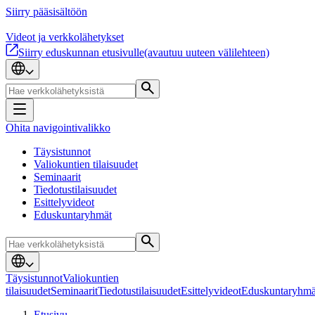
Siirry pääsisältöön
Videot ja verkkolähetykset
Siirry eduskunnan etusivulle
(avautuu uuteen välilehteen)
Ohita navigointivalikko
Täysistunnot
Valiokuntien tilaisuudet
Seminaarit
Tiedotustilaisuudet
Esittelyvideot
Eduskuntaryhmät
Täysistunnot
Valiokuntien
tilaisuudet
Seminaarit
Tiedotustilaisuudet
Esittelyvideot
Eduskuntaryhmä
Etusivu