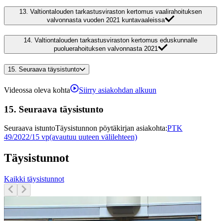
13.
Valtiontalouden tarkastusviraston kertomus vaalirahoituksen
valvonnasta vuoden 2021 kuntavaaleissa
14.
Valtiontalouden tarkastusviraston kertomus eduskunnalle
puoluerahoituksen valvonnasta 2021
15.
Seuraava täysistunto
Videossa oleva kohta
Siirry asiakohdan alkuun
15.
Seuraava täysistunto
Seuraava istunto
Täysistunnon pöytäkirjan asiakohta
:
PTK
49/2022/15 vp
(avautuu uuteen välilehteen)
Täysistunnot
Kaikki täysistunnot