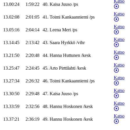
Katso
13.00:24
1:59:22
40
.
Kaisa
Juuso
/
ps
Katso
13.02:08
2:01:05
41
.
Toimi
Kankaanniemi
/
ps
Katso
13.05:16
2:04:14
42
.
Leena
Meri
/
ps
Katso
13.14:45
2:13:42
43
.
Saara
Hyrkkö
/
vihr
Katso
13.21:50
2:20:48
44
.
Hanna
Huttunen
/
kesk
Katso
13.25:47
2:24:45
45
.
Arto
Pirttilahti
/
kesk
Katso
13.27:34
2:26:32
46
.
Toimi
Kankaanniemi
/
ps
Katso
13.30:50
2:29:48
47
.
Kaisa
Juuso
/
ps
Katso
13.33:59
2:32:56
48
.
Hannu
Hoskonen
/
kesk
Katso
13.37:21
2:36:19
49
.
Hannu
Hoskonen
/
kesk