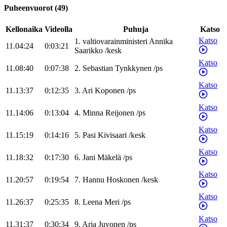
Puheenvuorot
(
49
)
Kellonaika
Videolla
Puhuja
Katso
Katso
1
.
valtiovarainministeri
Annika
11.04:24
0:03:21
Saarikko
/
kesk
Katso
11.08:40
0:07:38
2
.
Sebastian
Tynkkynen
/
ps
Katso
11.13:37
0:12:35
3
.
Ari
Koponen
/
ps
Katso
11.14:06
0:13:04
4
.
Minna
Reijonen
/
ps
Katso
11.15:19
0:14:16
5
.
Pasi
Kivisaari
/
kesk
Katso
11.18:32
0:17:30
6
.
Jani
Mäkelä
/
ps
Katso
11.20:57
0:19:54
7
.
Hannu
Hoskonen
/
kesk
Katso
11.26:37
0:25:35
8
.
Leena
Meri
/
ps
Katso
11.31:37
0:30:34
9
.
Arja
Juvonen
/
ps