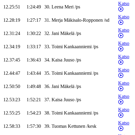
Katso
12.25:51
1:24:49
30
.
Leena
Meri
/
ps
Katso
12.28:19
1:27:17
31
.
Merja
Mäkisalo-Ropponen
/
sd
Katso
12.31:24
1:30:22
32
.
Jani
Mäkelä
/
ps
Katso
12.34:19
1:33:17
33
.
Toimi
Kankaanniemi
/
ps
Katso
12.37:45
1:36:43
34
.
Kaisa
Juuso
/
ps
Katso
12.44:47
1:43:44
35
.
Toimi
Kankaanniemi
/
ps
Katso
12.50:50
1:49:48
36
.
Jani
Mäkelä
/
ps
Katso
12.53:23
1:52:21
37
.
Kaisa
Juuso
/
ps
Katso
12.55:25
1:54:23
38
.
Toimi
Kankaanniemi
/
ps
Katso
12.58:33
1:57:30
39
.
Tuomas
Kettunen
/
kesk