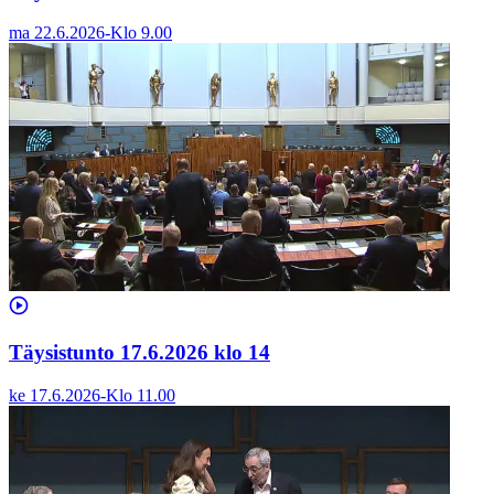
ma 22.6.2026
-
Klo
9.00
Täysistunto 17.6.2026 klo 14
ke 17.6.2026
-
Klo
11.00