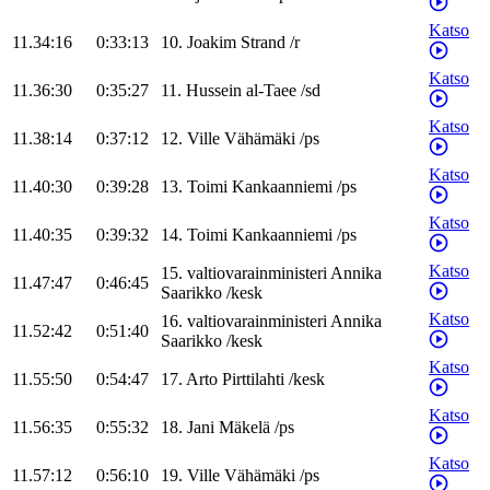
Katso
11.34:16
0:33:13
10
.
Joakim
Strand
/
r
Katso
11.36:30
0:35:27
11
.
Hussein
al-Taee
/
sd
Katso
11.38:14
0:37:12
12
.
Ville
Vähämäki
/
ps
Katso
11.40:30
0:39:28
13
.
Toimi
Kankaanniemi
/
ps
Katso
11.40:35
0:39:32
14
.
Toimi
Kankaanniemi
/
ps
Katso
15
.
valtiovarainministeri
Annika
11.47:47
0:46:45
Saarikko
/
kesk
Katso
16
.
valtiovarainministeri
Annika
11.52:42
0:51:40
Saarikko
/
kesk
Katso
11.55:50
0:54:47
17
.
Arto
Pirttilahti
/
kesk
Katso
11.56:35
0:55:32
18
.
Jani
Mäkelä
/
ps
Katso
11.57:12
0:56:10
19
.
Ville
Vähämäki
/
ps