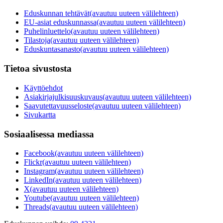
Eduskunnan tehtävät
(avautuu uuteen välilehteen)
EU-asiat eduskunnassa
(avautuu uuteen välilehteen)
Puhelinluettelo
(avautuu uuteen välilehteen)
Tilastoja
(avautuu uuteen välilehteen)
Eduskuntasanasto
(avautuu uuteen välilehteen)
Tietoa sivustosta
Käyttöehdot
Asiakirjajulkisuuskuvaus
(avautuu uuteen välilehteen)
Saavutettavuusseloste
(avautuu uuteen välilehteen)
Sivukartta
Sosiaalisessa mediassa
Facebook
(avautuu uuteen välilehteen)
Flickr
(avautuu uuteen välilehteen)
Instagram
(avautuu uuteen välilehteen)
LinkedIn
(avautuu uuteen välilehteen)
X
(avautuu uuteen välilehteen)
Youtube
(avautuu uuteen välilehteen)
Threads
(avautuu uuteen välilehteen)