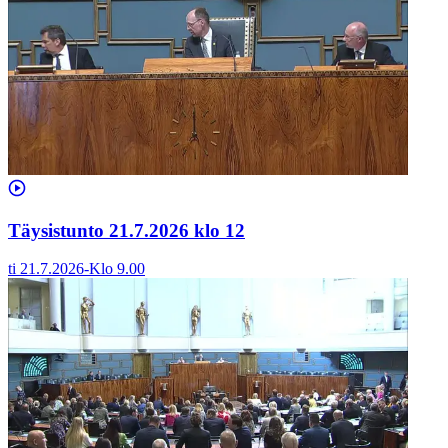
Täysistunto 21.7.2026 klo 12
ti 21.7.2026
-
Klo
9.00