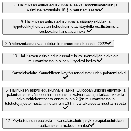
7.
Hallituksen esitys eduskunnalle laeiksi arvonlisäverolain ja
valmisteverotuslain 18 §:n muuttamisesta
8.
Hallituksen esitys eduskunnalle säästöpankkien ja
hypoteekkiyhdistysten kokouksiin etäyhteydellä osallistumista
koskevaksi lainsäädännöksi
9.
Yhdenvertaisuusvaltuutetun kertomus eduskunnalle 2022
10.
Hallituksen esitys eduskunnalle laiksi työntekijän eläkelain
muuttamisesta ja siihen liittyviksi laeiksi
11.
Kansalaisaloite Kannabiksen käytön rangaistavuuden poistamiseksi
6.
Hallituksen esitys eduskunnalle laeiksi Euroopan unionin elpymis- ja
palautumistukivälineen hallinnoinnista, valvonnasta ja tarkastuksesta
sekä Valtiokonttorista annetun lain 2 §:n muuttamisesta ja
tulotietojärjestelmästä annetun lain 13 §:n väliaikaisesta muuttamisesta
12.
Psykoterapian puolesta – Kansalaisaloite psykoterapiakoulutuksen
muuttamisesta maksuttomaksi