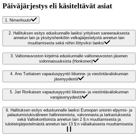
Päiväjärjestys eli käsiteltävät asiat
1.
Nimenhuuto
2.
Hallituksen esitys eduskunnalle laeiksi yrityksen saneerauksesta
annetun lain ja yksityishenkilön velkajärjestelystä annetun lain
muuttamisesta sekä niihin liittyviksi laeiksi
3.
Valtioneuvoston kirjelmä eduskunnalle valtioneuvoston jäsenen
sidonnaisuuksista (Honkonen)
4.
Ano Turtiaisen vapautuspyyntö liikenne- ja viestintävaliokunnan
jäsenyydestä
5.
Jari Ronkaisen vapautuspyyntö liikenne- ja viestintävaliokunnan
varajäsenyydestä
6.
Hallituksen esitys eduskunnalle laeiksi Euroopan unionin elpymis- ja
palautumistukivälineen hallinnoinnista, valvonnasta ja tarkastuksesta
sekä Valtiokonttorista annetun lain 2 §:n muuttamisesta ja
tulotietojärjestelmästä annetun lain 13 §:n väliaikaisesta muuttamisesta