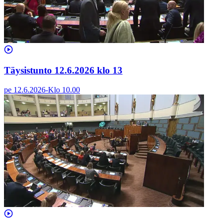
Täysistunto 12.6.2026 klo 13
pe 12.6.2026
-
Klo
10.00