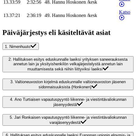
13.33:59
2:32:56
48
.
Hannu
Hoskonen
/
kesk
Katso
13.37:21
2:36:19
49
.
Hannu
Hoskonen
/
kesk
Päiväjärjestys eli käsiteltävät asiat
1.
Nimenhuuto
2.
Hallituksen esitys eduskunnalle laeiksi yrityksen saneerauksesta
annetun lain ja yksityishenkilön velkajärjestelystä annetun lain
muuttamisesta sekä niihin liittyviksi laeiksi
3.
Valtioneuvoston kirjelmä eduskunnalle valtioneuvoston jäsenen
sidonnaisuuksista (Honkonen)
4.
Ano Turtiaisen vapautuspyyntö liikenne- ja viestintävaliokunnan
jäsenyydestä
5.
Jari Ronkaisen vapautuspyyntö liikenne- ja viestintävaliokunnan
varajäsenyydestä
6.
Hallituksen esitys eduskunnalle laeiksi Euroopan unionin elpymis- ja