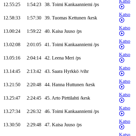
Katso
12.55:25
1:54:23
38
.
Toimi
Kankaanniemi
/
ps
Katso
12.58:33
1:57:30
39
.
Tuomas
Kettunen
/
kesk
Katso
13.00:24
1:59:22
40
.
Kaisa
Juuso
/
ps
Katso
13.02:08
2:01:05
41
.
Toimi
Kankaanniemi
/
ps
Katso
13.05:16
2:04:14
42
.
Leena
Meri
/
ps
Katso
13.14:45
2:13:42
43
.
Saara
Hyrkkö
/
vihr
Katso
13.21:50
2:20:48
44
.
Hanna
Huttunen
/
kesk
Katso
13.25:47
2:24:45
45
.
Arto
Pirttilahti
/
kesk
Katso
13.27:34
2:26:32
46
.
Toimi
Kankaanniemi
/
ps
Katso
13.30:50
2:29:48
47
.
Kaisa
Juuso
/
ps
Katso