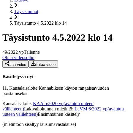
Täysistunnot
Täysistunto 4.5.2022 klo 14
Täysistunto 4.5.2022 klo 14
49
/
2022
vp
Tallenne
Ohita videosoitin
Jaa video
Lataa video
Käsittelyssä nyt
11.
Kansalaisaloite Kannabiksen käytön rangaistavuuden
poistamiseksi
Kansalaisaloite
:
KAA 5/2020 vp
(avautuu uuteen
välilehteen)
Lakivaliokunnan mietintö
:
LaVM 6/2022 vp
(avautuu
uuteen välilehteen)
Ensimmäinen käsittely
(mietintöön sisältyy lausumavastalause)