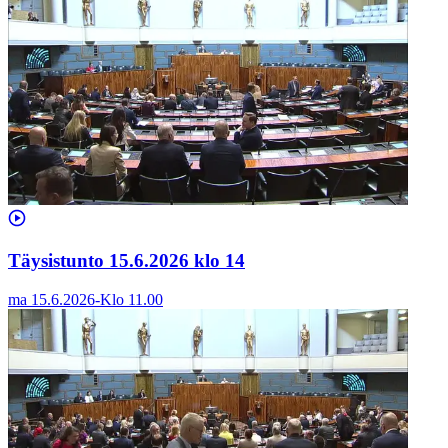
Täysistunto 15.6.2026 klo 14
ma 15.6.2026
-
Klo
11.00