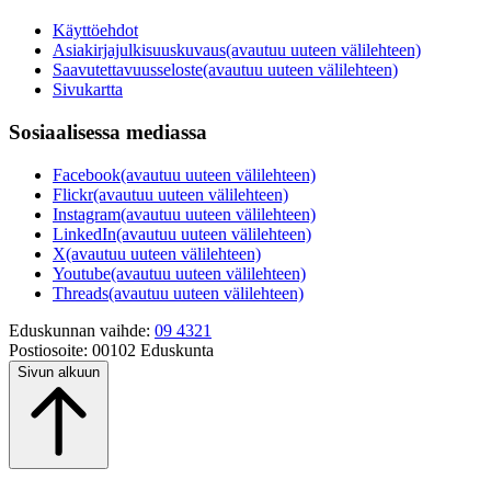
Käyttöehdot
Asiakirjajulkisuuskuvaus
(avautuu uuteen välilehteen)
Saavutettavuusseloste
(avautuu uuteen välilehteen)
Sivukartta
Sosiaalisessa mediassa
Facebook
(avautuu uuteen välilehteen)
Flickr
(avautuu uuteen välilehteen)
Instagram
(avautuu uuteen välilehteen)
LinkedIn
(avautuu uuteen välilehteen)
X
(avautuu uuteen välilehteen)
Youtube
(avautuu uuteen välilehteen)
Threads
(avautuu uuteen välilehteen)
Eduskunnan vaihde:
09 4321
Postiosoite:
00102 Eduskunta
Sivun alkuun