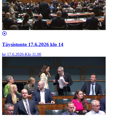
Täysistunto 17.6.2026 klo 14
ke 17.6.2026
-
Klo
11.00