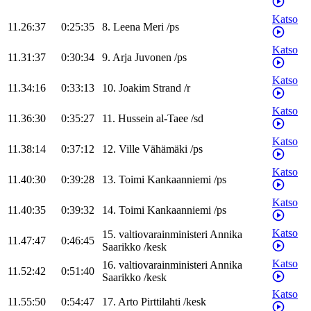
Katso
11.26:37
0:25:35
8
.
Leena
Meri
/
ps
Katso
11.31:37
0:30:34
9
.
Arja
Juvonen
/
ps
Katso
11.34:16
0:33:13
10
.
Joakim
Strand
/
r
Katso
11.36:30
0:35:27
11
.
Hussein
al-Taee
/
sd
Katso
11.38:14
0:37:12
12
.
Ville
Vähämäki
/
ps
Katso
11.40:30
0:39:28
13
.
Toimi
Kankaanniemi
/
ps
Katso
11.40:35
0:39:32
14
.
Toimi
Kankaanniemi
/
ps
Katso
15
.
valtiovarainministeri
Annika
11.47:47
0:46:45
Saarikko
/
kesk
Katso
16
.
valtiovarainministeri
Annika
11.52:42
0:51:40
Saarikko
/
kesk
Katso
11.55:50
0:54:47
17
.
Arto
Pirttilahti
/
kesk