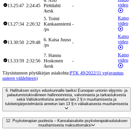
4
.
Arto
video
13.25:47
2:24:45
Pirttilahti
-
/
kesk
Katso
5
.
Toimi
video
13.27:34
2:26:32
Kankaanniemi
-
/
ps
Katso
6
.
Kaisa
Juuso
video
13.30:50
2:29:48
-
/
ps
Katso
7
.
Hannu
video
13.33:59
2:32:56
Hoskonen
-
/
kesk
Täysistunnon pöytäkirjan asiakohta
:
PTK 49/2022/11 vp
(avautuu
uuteen välilehteen)
6.
Hallituksen esitys eduskunnalle laeiksi Euroopan unionin elpymis- ja
palautumistukivälineen hallinnoinnista, valvonnasta ja tarkastuksesta
sekä Valtiokonttorista annetun lain 2 §:n muuttamisesta ja
tulotietojärjestelmästä annetun lain 13 §:n väliaikaisesta muuttamisesta
12.
Psykoterapian puolesta – Kansalaisaloite psykoterapiakoulutuksen
muuttamisesta maksuttomaksi