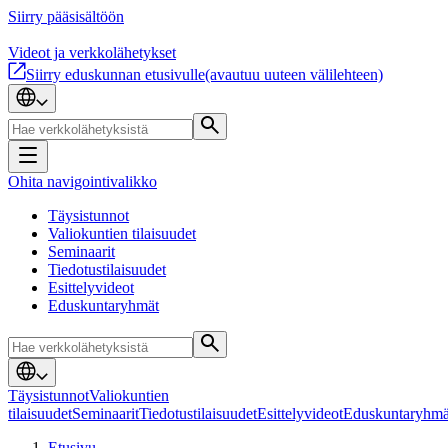
Siirry pääsisältöön
Videot ja verkkolähetykset
Siirry eduskunnan etusivulle
(avautuu uuteen välilehteen)
Ohita navigointivalikko
Täysistunnot
Valiokuntien tilaisuudet
Seminaarit
Tiedotustilaisuudet
Esittelyvideot
Eduskuntaryhmät
Täysistunnot
Valiokuntien
tilaisuudet
Seminaarit
Tiedotustilaisuudet
Esittelyvideot
Eduskuntaryhmä
Etusivu