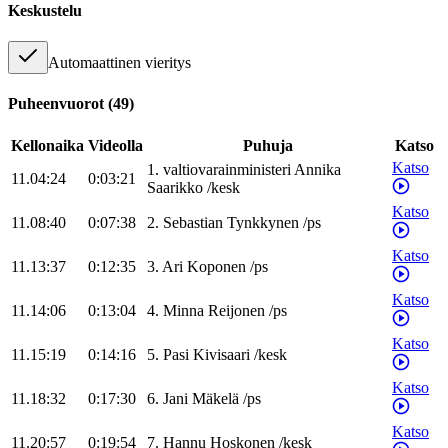
Keskustelu
Automaattinen vieritys
Puheenvuorot
(
49
)
Kellonaika
Videolla
Puhuja
Katso
Katso
1
.
valtiovarainministeri
Annika
11.04:24
0:03:21
Saarikko
/
kesk
Katso
11.08:40
0:07:38
2
.
Sebastian
Tynkkynen
/
ps
Katso
11.13:37
0:12:35
3
.
Ari
Koponen
/
ps
Katso
11.14:06
0:13:04
4
.
Minna
Reijonen
/
ps
Katso
11.15:19
0:14:16
5
.
Pasi
Kivisaari
/
kesk
Katso
11.18:32
0:17:30
6
.
Jani
Mäkelä
/
ps
Katso
11.20:57
0:19:54
7
.
Hannu
Hoskonen
/
kesk