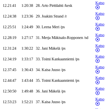
Katso
12.21:41
1:20:38
28
.
Arto
Pirttilahti
/
kesk
Katso
12.24:38
1:23:36
29
.
Joakim
Strand
/
r
Katso
12.25:51
1:24:49
30
.
Leena
Meri
/
ps
Katso
12.28:19
1:27:17
31
.
Merja
Mäkisalo-Ropponen
/
sd
Katso
12.31:24
1:30:22
32
.
Jani
Mäkelä
/
ps
Katso
12.34:19
1:33:17
33
.
Toimi
Kankaanniemi
/
ps
Katso
12.37:45
1:36:43
34
.
Kaisa
Juuso
/
ps
Katso
12.44:47
1:43:44
35
.
Toimi
Kankaanniemi
/
ps
Katso
12.50:50
1:49:48
36
.
Jani
Mäkelä
/
ps
Katso
12.53:23
1:52:21
37
.
Kaisa
Juuso
/
ps