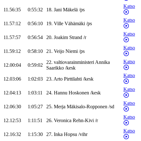
Katso
11.56:35
0:55:32
18
.
Jani
Mäkelä
/
ps
Katso
11.57:12
0:56:10
19
.
Ville
Vähämäki
/
ps
Katso
11.57:57
0:56:54
20
.
Joakim
Strand
/
r
Katso
11.59:12
0:58:10
21
.
Veijo
Niemi
/
ps
Katso
22
.
valtiovarainministeri
Annika
12.00:04
0:59:02
Saarikko
/
kesk
Katso
12.03:06
1:02:03
23
.
Arto
Pirttilahti
/
kesk
Katso
12.04:13
1:03:11
24
.
Hannu
Hoskonen
/
kesk
Katso
12.06:30
1:05:27
25
.
Merja
Mäkisalo-Ropponen
/
sd
Katso
12.12:53
1:11:51
26
.
Veronica
Rehn-Kivi
/
r
Katso
12.16:32
1:15:30
27
.
Inka
Hopsu
/
vihr