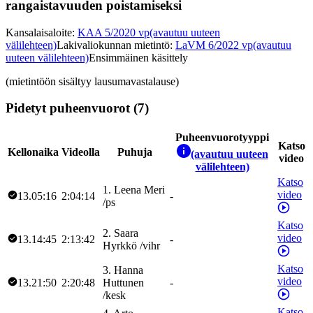
rangaistavuuden poistamiseksi
Kansalaisaloite
:
KAA 5/2020 vp
(avautuu uuteen
välilehteen)
Lakivaliokunnan mietintö
:
LaVM 6/2022 vp
(avautuu
uuteen välilehteen)
Ensimmäinen käsittely
(mietintöön sisältyy lausumavastalause)
Pidetyt puheenvuorot (7)
Puheenvuorotyyppi
Katso
Kellonaika
Videolla
Puhuja
(avautuu uuteen
video
välilehteen)
Katso
1
.
Leena
Meri
video
13.05:16
2:04:14
-
/
ps
Katso
2
.
Saara
video
13.14:45
2:13:42
-
Hyrkkö
/
vihr
Katso
3
.
Hanna
video
13.21:50
2:20:48
Huttunen
-
/
kesk
Katso