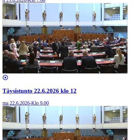
ti 23.6.2026
-
Klo
7.00
Täysistunto 22.6.2026 klo 12
ma 22.6.2026
-
Klo
9.00