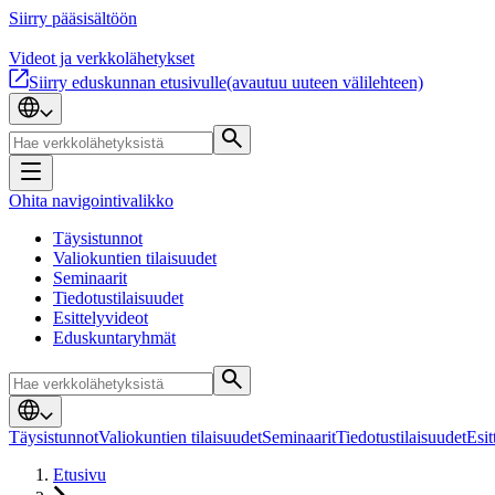
Siirry pääsisältöön
Videot ja verkkolähetykset
Siirry eduskunnan etusivulle
(avautuu uuteen välilehteen)
Ohita navigointivalikko
Täysistunnot
Valiokuntien tilaisuudet
Seminaarit
Tiedotustilaisuudet
Esittelyvideot
Eduskuntaryhmät
Täysistunnot
Valiokuntien tilaisuudet
Seminaarit
Tiedotustilaisuudet
Esit
Etusivu