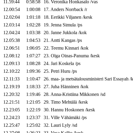
11.59:44
0:58:58
16
.
Veronika
Honkasalo
/
vas
12.00:54
1:00:08
17
.
Anders
Norrback
/
r
12.02:04
1:01:18
18
.
Eerikki
Viljanen
/
kesk
12.03:14
1:02:28
19
.
Jenna
Simula
/
ps
12.04:24
1:03:38
20
.
Janne
Jukkola
/
kok
12.05:38
1:04:53
21
.
Antti
Kangas
/
ps
12.06:51
1:06:05
22
.
Teemu
Kinnari
/
kok
12.08:12
1:07:27
23
.
Olga
Oinas-Panuma
/
kesk
12.09:13
1:08:28
24
.
Jari
Koskela
/
ps
12.10:22
1:09:36
25
.
Petri
Huru
/
ps
12.11:33
1:10:47
26
.
maa- ja metsätalousministeri
Sari
Essayah
/
12.19:19
1:18:33
27
.
Juha
Hänninen
/
kok
12.20:32
1:19:46
28
.
Anna-Kristiina
Mikkonen
/
sd
12.21:51
1:21:05
29
.
Timo
Mehtälä
/
kesk
12.23:05
1:22:19
30
.
Hannu
Hoskonen
/
kesk
12.24:23
1:23:37
31
.
Ville
Vähämäki
/
ps
12.25:47
1:25:02
32
.
Lauri
Lyly
/
sd
12.27:08
1:26:23
33
.
Vesa
Kallio
/
kesk