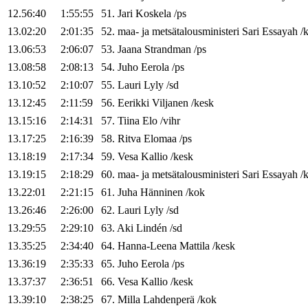
12.56:40
1:55:55
51
.
Jari
Koskela
/
ps
13.02:20
2:01:35
52
.
maa- ja metsätalousministeri
Sari
Essayah
/
13.06:53
2:06:07
53
.
Jaana
Strandman
/
ps
13.08:58
2:08:13
54
.
Juho
Eerola
/
ps
13.10:52
2:10:07
55
.
Lauri
Lyly
/
sd
13.12:45
2:11:59
56
.
Eerikki
Viljanen
/
kesk
13.15:16
2:14:31
57
.
Tiina
Elo
/
vihr
13.17:25
2:16:39
58
.
Ritva
Elomaa
/
ps
13.18:19
2:17:34
59
.
Vesa
Kallio
/
kesk
13.19:15
2:18:29
60
.
maa- ja metsätalousministeri
Sari
Essayah
/
13.22:01
2:21:15
61
.
Juha
Hänninen
/
kok
13.26:46
2:26:00
62
.
Lauri
Lyly
/
sd
13.29:55
2:29:10
63
.
Aki
Lindén
/
sd
13.35:25
2:34:40
64
.
Hanna-Leena
Mattila
/
kesk
13.36:19
2:35:33
65
.
Juho
Eerola
/
ps
13.37:37
2:36:51
66
.
Vesa
Kallio
/
kesk
13.39:10
2:38:25
67
.
Milla
Lahdenperä
/
kok