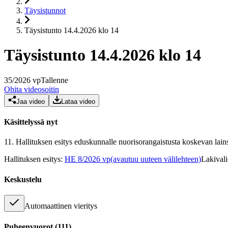
Täysistunnot
Täysistunto 14.4.2026 klo 14
Täysistunto 14.4.2026 klo 14
35
/
2026
vp
Tallenne
Ohita videosoitin
Jaa video
Lataa video
Käsittelyssä nyt
11.
Hallituksen esitys eduskunnalle nuorisorangaistusta koskevan la
Hallituksen esitys
:
HE 8/2026 vp
(avautuu uuteen välilehteen)
Lakival
Keskustelu
Automaattinen vieritys
Puheenvuorot
(
111
)