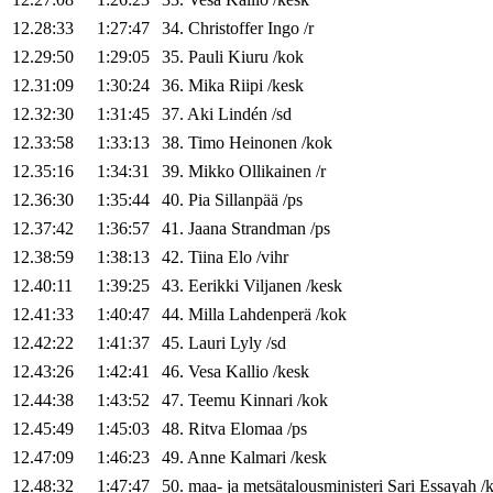
12.28:33
1:27:47
34
.
Christoffer
Ingo
/
r
12.29:50
1:29:05
35
.
Pauli
Kiuru
/
kok
12.31:09
1:30:24
36
.
Mika
Riipi
/
kesk
12.32:30
1:31:45
37
.
Aki
Lindén
/
sd
12.33:58
1:33:13
38
.
Timo
Heinonen
/
kok
12.35:16
1:34:31
39
.
Mikko
Ollikainen
/
r
12.36:30
1:35:44
40
.
Pia
Sillanpää
/
ps
12.37:42
1:36:57
41
.
Jaana
Strandman
/
ps
12.38:59
1:38:13
42
.
Tiina
Elo
/
vihr
12.40:11
1:39:25
43
.
Eerikki
Viljanen
/
kesk
12.41:33
1:40:47
44
.
Milla
Lahdenperä
/
kok
12.42:22
1:41:37
45
.
Lauri
Lyly
/
sd
12.43:26
1:42:41
46
.
Vesa
Kallio
/
kesk
12.44:38
1:43:52
47
.
Teemu
Kinnari
/
kok
12.45:49
1:45:03
48
.
Ritva
Elomaa
/
ps
12.47:09
1:46:23
49
.
Anne
Kalmari
/
kesk
12.48:32
1:47:47
50
.
maa- ja metsätalousministeri
Sari
Essayah
/