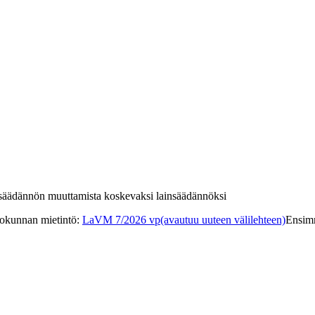
insäädännön muuttamista koskevaksi lainsäädännöksi
iokunnan mietintö
:
LaVM 7/2026 vp
(avautuu uuteen välilehteen)
Ensimm