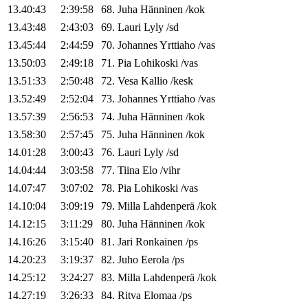
13.40:43
2:39:58
68
.
Juha
Hänninen
/
kok
13.43:48
2:43:03
69
.
Lauri
Lyly
/
sd
13.45:44
2:44:59
70
.
Johannes
Yrttiaho
/
vas
13.50:03
2:49:18
71
.
Pia
Lohikoski
/
vas
13.51:33
2:50:48
72
.
Vesa
Kallio
/
kesk
13.52:49
2:52:04
73
.
Johannes
Yrttiaho
/
vas
13.57:39
2:56:53
74
.
Juha
Hänninen
/
kok
13.58:30
2:57:45
75
.
Juha
Hänninen
/
kok
14.01:28
3:00:43
76
.
Lauri
Lyly
/
sd
14.04:44
3:03:58
77
.
Tiina
Elo
/
vihr
14.07:47
3:07:02
78
.
Pia
Lohikoski
/
vas
14.10:04
3:09:19
79
.
Milla
Lahdenperä
/
kok
14.12:15
3:11:29
80
.
Juha
Hänninen
/
kok
14.16:26
3:15:40
81
.
Jari
Ronkainen
/
ps
14.20:23
3:19:37
82
.
Juho
Eerola
/
ps
14.25:12
3:24:27
83
.
Milla
Lahdenperä
/
kok
14.27:19
3:26:33
84
.
Ritva
Elomaa
/
ps