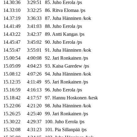
14.30:36
3:29:51
85
.
Juho
Eerola
/
ps
14.33:10
3:32:25
86
.
Ritva
Elomaa
/
ps
14.37:19
3:36:33
87
.
Juha
Hänninen
/
kok
14.41:49
3:41:03
88
.
Juho
Eerola
/
ps
14.43:22
3:42:37
89
.
Antti
Kangas
/
ps
14.45:47
3:45:02
90
.
Juho
Eerola
/
ps
14.55:47
3:55:01
91
.
Juha
Hänninen
/
kok
15.00:54
4:00:08
92
.
Jari
Ronkainen
/
ps
15.05:09
4:04:23
93
.
Kaisa
Garedew
/
ps
15.08:12
4:07:26
94
.
Juha
Hänninen
/
kok
15.12:35
4:11:49
95
.
Jari
Ronkainen
/
ps
15.16:59
4:16:13
96
.
Juho
Eerola
/
ps
15.18:42
4:17:57
97
.
Hannu
Hoskonen
/
kesk
15.22:06
4:21:20
98
.
Juha
Hänninen
/
kok
15.26:25
4:25:40
99
.
Jari
Ronkainen
/
ps
15.30:22
4:29:37
100
.
Juho
Eerola
/
ps
15.32:08
4:31:23
101
.
Pia
Sillanpää
/
ps