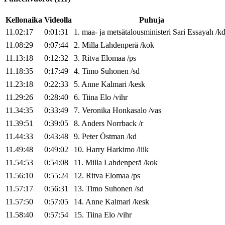
Kellonaika
Videolla
Puhuja
11.02:17
0:01:31
1
.
maa- ja metsätalousministeri
Sari
Essayah
/
k
11.08:29
0:07:44
2
.
Milla
Lahdenperä
/
kok
11.13:18
0:12:32
3
.
Ritva
Elomaa
/
ps
11.18:35
0:17:49
4
.
Timo
Suhonen
/
sd
11.23:18
0:22:33
5
.
Anne
Kalmari
/
kesk
11.29:26
0:28:40
6
.
Tiina
Elo
/
vihr
11.34:35
0:33:49
7
.
Veronika
Honkasalo
/
vas
11.39:51
0:39:05
8
.
Anders
Norrback
/
r
11.44:33
0:43:48
9
.
Peter
Östman
/
kd
11.49:48
0:49:02
10
.
Harry
Harkimo
/
liik
11.54:53
0:54:08
11
.
Milla
Lahdenperä
/
kok
11.56:10
0:55:24
12
.
Ritva
Elomaa
/
ps
11.57:17
0:56:31
13
.
Timo
Suhonen
/
sd
11.57:50
0:57:05
14
.
Anne
Kalmari
/
kesk
11.58:40
0:57:54
15
.
Tiina
Elo
/
vihr