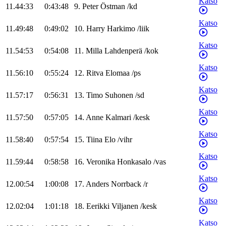
Katso
11.44:33
0:43:48
9
.
Peter
Östman
/
kd
Katso
11.49:48
0:49:02
10
.
Harry
Harkimo
/
liik
Katso
11.54:53
0:54:08
11
.
Milla
Lahdenperä
/
kok
Katso
11.56:10
0:55:24
12
.
Ritva
Elomaa
/
ps
Katso
11.57:17
0:56:31
13
.
Timo
Suhonen
/
sd
Katso
11.57:50
0:57:05
14
.
Anne
Kalmari
/
kesk
Katso
11.58:40
0:57:54
15
.
Tiina
Elo
/
vihr
Katso
11.59:44
0:58:58
16
.
Veronika
Honkasalo
/
vas
Katso
12.00:54
1:00:08
17
.
Anders
Norrback
/
r
Katso
12.02:04
1:01:18
18
.
Eerikki
Viljanen
/
kesk
Katso