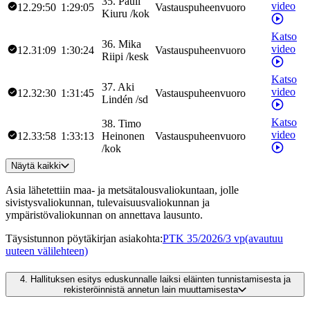
35
.
Pauli
video
12.29:50
1:29:05
Vastauspuheenvuoro
Kiuru
/
kok
Katso
36
.
Mika
video
12.31:09
1:30:24
Vastauspuheenvuoro
Riipi
/
kesk
Katso
37
.
Aki
video
12.32:30
1:31:45
Vastauspuheenvuoro
Lindén
/
sd
Katso
38
.
Timo
video
12.33:58
1:33:13
Heinonen
Vastauspuheenvuoro
/
kok
Näytä kaikki
Asia lähetettiin maa- ja metsätalousvaliokuntaan, jolle
sivistysvaliokunnan, tulevaisuusvaliokunnan ja
ympäristövaliokunnan on annettava lausunto.
Täysistunnon pöytäkirjan asiakohta
:
PTK 35/2026/3 vp
(avautuu
uuteen välilehteen)
4.
Hallituksen esitys eduskunnalle laiksi eläinten tunnistamisesta ja
rekisteröinnistä annetun lain muuttamisesta