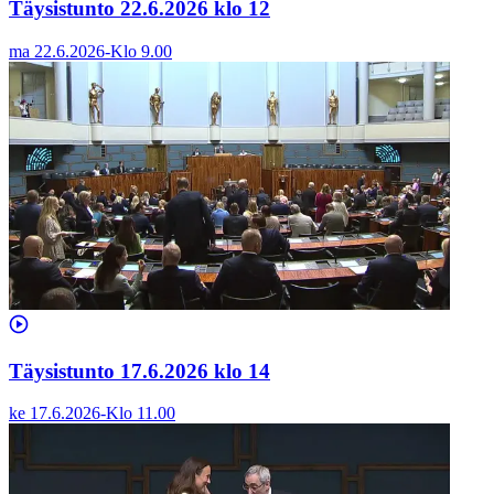
Täysistunto 22.6.2026 klo 12
ma 22.6.2026
-
Klo
9.00
Täysistunto 17.6.2026 klo 14
ke 17.6.2026
-
Klo
11.00