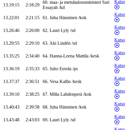
Katso
60
.
maa- ja metsätalousministeri
Sari
13.19:15
2:18:29
Essayah
/
kd
Katso
13.22:01
2:21:15
61
.
Juha
Hänninen
/
kok
Katso
13.26:46
2:26:00
62
.
Lauri
Lyly
/
sd
Katso
13.29:55
2:29:10
63
.
Aki
Lindén
/
sd
Katso
13.35:25
2:34:40
64
.
Hanna-Leena
Mattila
/
kesk
Katso
13.36:19
2:35:33
65
.
Juho
Eerola
/
ps
Katso
13.37:37
2:36:51
66
.
Vesa
Kallio
/
kesk
Katso
13.39:10
2:38:25
67
.
Milla
Lahdenperä
/
kok
Katso
13.40:43
2:39:58
68
.
Juha
Hänninen
/
kok
Katso
13.43:48
2:43:03
69
.
Lauri
Lyly
/
sd
Katso