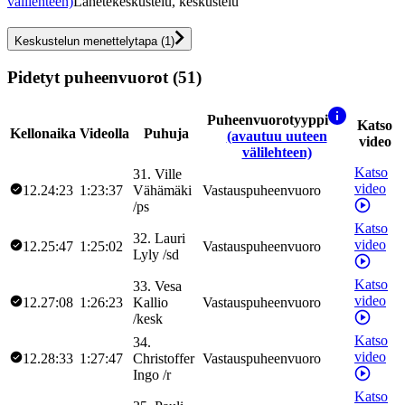
välilehteen)
Lähetekeskustelu, keskustelu
Keskustelun menettelytapa
(
1
)
Pidetyt puheenvuorot (51)
Puheenvuorotyyppi
Katso
Kellonaika
Videolla
Puhuja
(avautuu uuteen
video
välilehteen)
Katso
31
.
Ville
video
12.24:23
1:23:37
Vähämäki
Vastauspuheenvuoro
/
ps
Katso
32
.
Lauri
video
12.25:47
1:25:02
Vastauspuheenvuoro
Lyly
/
sd
Katso
33
.
Vesa
video
12.27:08
1:26:23
Kallio
Vastauspuheenvuoro
/
kesk
Katso
34
.
video
12.28:33
1:27:47
Christoffer
Vastauspuheenvuoro
Ingo
/
r
Katso