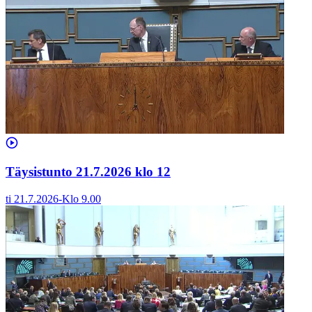
Täysistunto 21.7.2026 klo 12
ti 21.7.2026
-
Klo
9.00