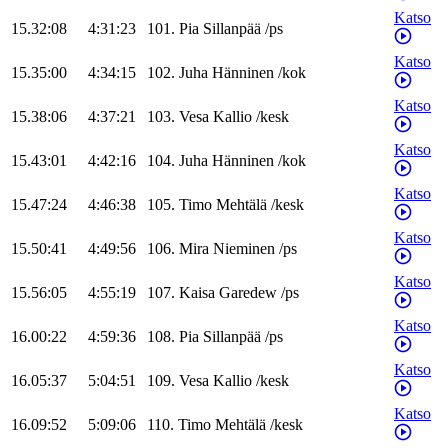
Katso
15.32:08
4:31:23
101
.
Pia
Sillanpää
/
ps
Katso
15.35:00
4:34:15
102
.
Juha
Hänninen
/
kok
Katso
15.38:06
4:37:21
103
.
Vesa
Kallio
/
kesk
Katso
15.43:01
4:42:16
104
.
Juha
Hänninen
/
kok
Katso
15.47:24
4:46:38
105
.
Timo
Mehtälä
/
kesk
Katso
15.50:41
4:49:56
106
.
Mira
Nieminen
/
ps
Katso
15.56:05
4:55:19
107
.
Kaisa
Garedew
/
ps
Katso
16.00:22
4:59:36
108
.
Pia
Sillanpää
/
ps
Katso
16.05:37
5:04:51
109
.
Vesa
Kallio
/
kesk
Katso
16.09:52
5:09:06
110
.
Timo
Mehtälä
/
kesk