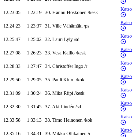
Katso
12.23:05
1:22:19
30
.
Hannu
Hoskonen
/
kesk
Katso
12.24:23
1:23:37
31
.
Ville
Vähämäki
/
ps
Katso
12.25:47
1:25:02
32
.
Lauri
Lyly
/
sd
Katso
12.27:08
1:26:23
33
.
Vesa
Kallio
/
kesk
Katso
12.28:33
1:27:47
34
.
Christoffer
Ingo
/
r
Katso
12.29:50
1:29:05
35
.
Pauli
Kiuru
/
kok
Katso
12.31:09
1:30:24
36
.
Mika
Riipi
/
kesk
Katso
12.32:30
1:31:45
37
.
Aki
Lindén
/
sd
Katso
12.33:58
1:33:13
38
.
Timo
Heinonen
/
kok
Katso
12.35:16
1:34:31
39
.
Mikko
Ollikainen
/
r