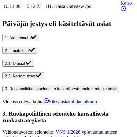
Katso
16.13:09
5:12:23
111
.
Kaisa
Garedew
/
ps
Päiväjärjestys eli käsiteltävät asiat
1.
Nimenhuuto
2.
Ilmoituksia
2.1.
U-asiat
2.2.
Kertomukset
3.
Ruokapoliittinen selonteko kansallisesta ruokastrategiasta
Videossa oleva kohta
Siirry asiakohdan alkuun
3.
Ruokapoliittinen selonteko kansallisesta
ruokastrategiasta
Valtioneuvoston selonteko
:
VNS 1/2026 vp
(avautuu uuteen