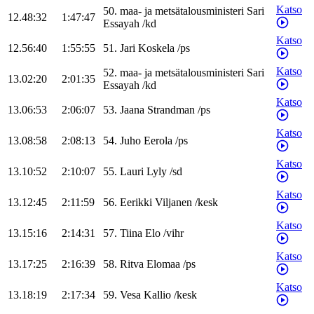
Katso
50
.
maa- ja metsätalousministeri
Sari
12.48:32
1:47:47
Essayah
/
kd
Katso
12.56:40
1:55:55
51
.
Jari
Koskela
/
ps
Katso
52
.
maa- ja metsätalousministeri
Sari
13.02:20
2:01:35
Essayah
/
kd
Katso
13.06:53
2:06:07
53
.
Jaana
Strandman
/
ps
Katso
13.08:58
2:08:13
54
.
Juho
Eerola
/
ps
Katso
13.10:52
2:10:07
55
.
Lauri
Lyly
/
sd
Katso
13.12:45
2:11:59
56
.
Eerikki
Viljanen
/
kesk
Katso
13.15:16
2:14:31
57
.
Tiina
Elo
/
vihr
Katso
13.17:25
2:16:39
58
.
Ritva
Elomaa
/
ps
Katso
13.18:19
2:17:34
59
.
Vesa
Kallio
/
kesk