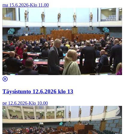
ma 15.6.2026
-
Klo
11.00
Täysistunto 12.6.2026 klo 13
pe 12.6.2026
-
Klo
10.00