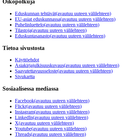
Oikopolkuja
Eduskunnan tehtävät
(avautuu uuteen välilehteen)
EU-asiat eduskunnassa
(avautuu uuteen välilehteen)
Puhelinluettelo
(avautuu uuteen välilehteen)
Tilastoja
(avautuu uuteen välilehteen)
Eduskuntasanasto
(avautuu uuteen välilehteen)
Tietoa sivustosta
Käyttöehdot
Asiakirjajulkisuuskuvaus
(avautuu uuteen välilehteen)
Saavutettavuusseloste
(avautuu uuteen välilehteen)
Sivukartta
Sosiaalisessa mediassa
Facebook
(avautuu uuteen välilehteen)
Flickr
(avautuu uuteen välilehteen)
Instagram
(avautuu uuteen välilehteen)
LinkedIn
(avautuu uuteen välilehteen)
X
(avautuu uuteen välilehteen)
Youtube
(avautuu uuteen välilehteen)
Threads
(avautuu uuteen välilehteen)