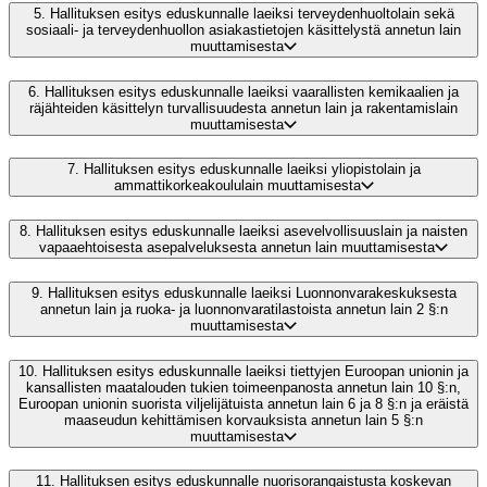
5.
Hallituksen esitys eduskunnalle laeiksi terveydenhuoltolain sekä
sosiaali- ja terveydenhuollon asiakastietojen käsittelystä annetun lain
muuttamisesta
6.
Hallituksen esitys eduskunnalle laeiksi vaarallisten kemikaalien ja
räjähteiden käsittelyn turvallisuudesta annetun lain ja rakentamislain
muuttamisesta
7.
Hallituksen esitys eduskunnalle laeiksi yliopistolain ja
ammattikorkeakoululain muuttamisesta
8.
Hallituksen esitys eduskunnalle laeiksi asevelvollisuuslain ja naisten
vapaaehtoisesta asepalveluksesta annetun lain muuttamisesta
9.
Hallituksen esitys eduskunnalle laeiksi Luonnonvarakeskuksesta
annetun lain ja ruoka- ja luonnonvaratilastoista annetun lain 2 §:n
muuttamisesta
10.
Hallituksen esitys eduskunnalle laeiksi tiettyjen Euroopan unionin ja
kansallisten maatalouden tukien toimeenpanosta annetun lain 10 §:n,
Euroopan unionin suorista viljelijätuista annetun lain 6 ja 8 §:n ja eräistä
maaseudun kehittämisen korvauksista annetun lain 5 §:n
muuttamisesta
11.
Hallituksen esitys eduskunnalle nuorisorangaistusta koskevan