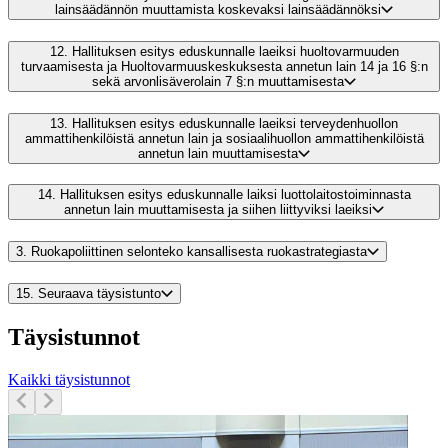
lainsäädännön muuttamista koskevaksi lainsäädännöksi
12.
Hallituksen esitys eduskunnalle laeiksi huoltovarmuuden
turvaamisesta ja Huoltovarmuuskeskuksesta annetun lain 14 ja 16 §:n
sekä arvonlisäverolain 7 §:n muuttamisesta
13.
Hallituksen esitys eduskunnalle laeiksi terveydenhuollon
ammattihenkilöistä annetun lain ja sosiaalihuollon ammattihenkilöistä
annetun lain muuttamisesta
14.
Hallituksen esitys eduskunnalle laiksi luottolaitostoiminnasta
annetun lain muuttamisesta ja siihen liittyviksi laeiksi
3.
Ruokapoliittinen selonteko kansallisesta ruokastrategiasta
15.
Seuraava täysistunto
Täysistunnot
Kaikki täysistunnot