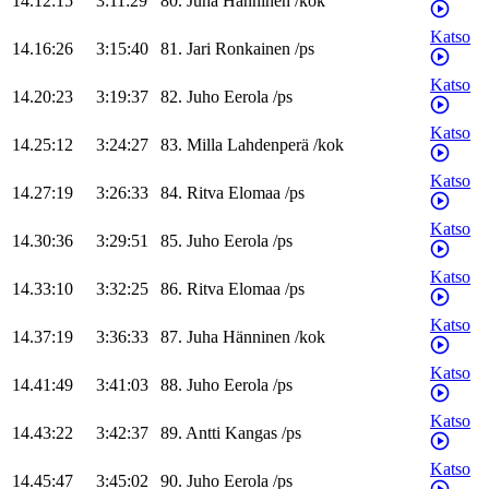
14.12:15
3:11:29
80
.
Juha
Hänninen
/
kok
Katso
14.16:26
3:15:40
81
.
Jari
Ronkainen
/
ps
Katso
14.20:23
3:19:37
82
.
Juho
Eerola
/
ps
Katso
14.25:12
3:24:27
83
.
Milla
Lahdenperä
/
kok
Katso
14.27:19
3:26:33
84
.
Ritva
Elomaa
/
ps
Katso
14.30:36
3:29:51
85
.
Juho
Eerola
/
ps
Katso
14.33:10
3:32:25
86
.
Ritva
Elomaa
/
ps
Katso
14.37:19
3:36:33
87
.
Juha
Hänninen
/
kok
Katso
14.41:49
3:41:03
88
.
Juho
Eerola
/
ps
Katso
14.43:22
3:42:37
89
.
Antti
Kangas
/
ps
Katso
14.45:47
3:45:02
90
.
Juho
Eerola
/
ps