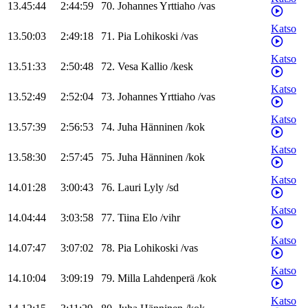
13.45:44
2:44:59
70
.
Johannes
Yrttiaho
/
vas
Katso
13.50:03
2:49:18
71
.
Pia
Lohikoski
/
vas
Katso
13.51:33
2:50:48
72
.
Vesa
Kallio
/
kesk
Katso
13.52:49
2:52:04
73
.
Johannes
Yrttiaho
/
vas
Katso
13.57:39
2:56:53
74
.
Juha
Hänninen
/
kok
Katso
13.58:30
2:57:45
75
.
Juha
Hänninen
/
kok
Katso
14.01:28
3:00:43
76
.
Lauri
Lyly
/
sd
Katso
14.04:44
3:03:58
77
.
Tiina
Elo
/
vihr
Katso
14.07:47
3:07:02
78
.
Pia
Lohikoski
/
vas
Katso
14.10:04
3:09:19
79
.
Milla
Lahdenperä
/
kok
Katso