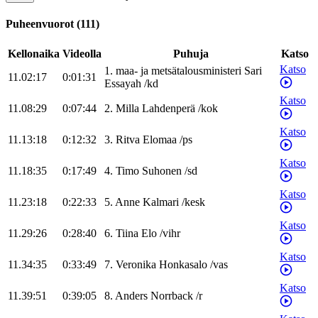
Puheenvuorot
(
111
)
Kellonaika
Videolla
Puhuja
Katso
Katso
1
.
maa- ja metsätalousministeri
Sari
11.02:17
0:01:31
Essayah
/
kd
Katso
11.08:29
0:07:44
2
.
Milla
Lahdenperä
/
kok
Katso
11.13:18
0:12:32
3
.
Ritva
Elomaa
/
ps
Katso
11.18:35
0:17:49
4
.
Timo
Suhonen
/
sd
Katso
11.23:18
0:22:33
5
.
Anne
Kalmari
/
kesk
Katso
11.29:26
0:28:40
6
.
Tiina
Elo
/
vihr
Katso
11.34:35
0:33:49
7
.
Veronika
Honkasalo
/
vas
Katso
11.39:51
0:39:05
8
.
Anders
Norrback
/
r