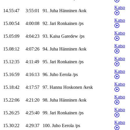
Katso
14.55:47
3:55:01
91
.
Juha
Hänninen
/
kok
Katso
15.00:54
4:00:08
92
.
Jari
Ronkainen
/
ps
Katso
15.05:09
4:04:23
93
.
Kaisa
Garedew
/
ps
Katso
15.08:12
4:07:26
94
.
Juha
Hänninen
/
kok
Katso
15.12:35
4:11:49
95
.
Jari
Ronkainen
/
ps
Katso
15.16:59
4:16:13
96
.
Juho
Eerola
/
ps
Katso
15.18:42
4:17:57
97
.
Hannu
Hoskonen
/
kesk
Katso
15.22:06
4:21:20
98
.
Juha
Hänninen
/
kok
Katso
15.26:25
4:25:40
99
.
Jari
Ronkainen
/
ps
Katso
15.30:22
4:29:37
100
.
Juho
Eerola
/
ps