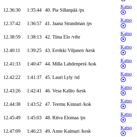
Katso
12.36:30
1:35:44
40
.
Pia
Sillanpää
/
ps
Katso
12.37:42
1:36:57
41
.
Jaana
Strandman
/
ps
Katso
12.38:59
1:38:13
42
.
Tiina
Elo
/
vihr
Katso
12.40:11
1:39:25
43
.
Eerikki
Viljanen
/
kesk
Katso
12.41:33
1:40:47
44
.
Milla
Lahdenperä
/
kok
Katso
12.42:22
1:41:37
45
.
Lauri
Lyly
/
sd
Katso
12.43:26
1:42:41
46
.
Vesa
Kallio
/
kesk
Katso
12.44:38
1:43:52
47
.
Teemu
Kinnari
/
kok
Katso
12.45:49
1:45:03
48
.
Ritva
Elomaa
/
ps
Katso
12.47:09
1:46:23
49
.
Anne
Kalmari
/
kesk