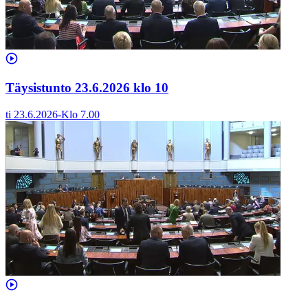
Täysistunto 23.6.2026 klo 10
ti 23.6.2026
-
Klo
7.00