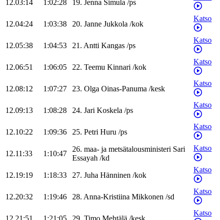
12.03:14
1:02:28
19
.
Jenna
Simula
/
ps
Katso
12.04:24
1:03:38
20
.
Janne
Jukkola
/
kok
Katso
12.05:38
1:04:53
21
.
Antti
Kangas
/
ps
Katso
12.06:51
1:06:05
22
.
Teemu
Kinnari
/
kok
Katso
12.08:12
1:07:27
23
.
Olga
Oinas-Panuma
/
kesk
Katso
12.09:13
1:08:28
24
.
Jari
Koskela
/
ps
Katso
12.10:22
1:09:36
25
.
Petri
Huru
/
ps
Katso
26
.
maa- ja metsätalousministeri
Sari
12.11:33
1:10:47
Essayah
/
kd
Katso
12.19:19
1:18:33
27
.
Juha
Hänninen
/
kok
Katso
12.20:32
1:19:46
28
.
Anna-Kristiina
Mikkonen
/
sd
Katso
12.21:51
1:21:05
29
.
Timo
Mehtälä
/
kesk