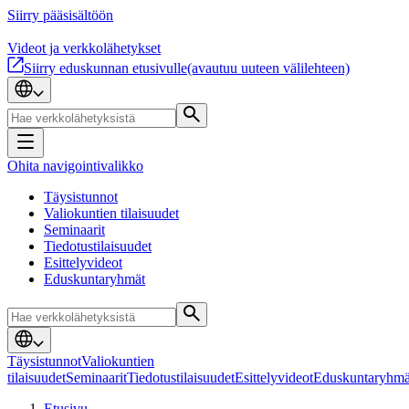
Siirry pääsisältöön
Videot ja verkkolähetykset
Siirry eduskunnan etusivulle
(avautuu uuteen välilehteen)
Ohita navigointivalikko
Täysistunnot
Valiokuntien tilaisuudet
Seminaarit
Tiedotustilaisuudet
Esittelyvideot
Eduskuntaryhmät
Täysistunnot
Valiokuntien
tilaisuudet
Seminaarit
Tiedotustilaisuudet
Esittelyvideot
Eduskuntaryhmä
Etusivu