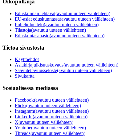
Oikopolkuja
Eduskunnan tehtävät
(avautuu uuteen välilehteen)
EU-asiat eduskunnassa
(avautuu uuteen välilehteen)
Puhelinluettelo
(avautuu uuteen välilehteen)
Tilastoja
(avautuu uuteen välilehteen)
Eduskuntasanasto
(avautuu uuteen välilehteen)
Tietoa sivustosta
Käyttöehdot
Asiakirjajulkisuuskuvaus
(avautuu uuteen välilehteen)
Saavutettavuusseloste
(avautuu uuteen välilehteen)
Sivukartta
Sosiaalisessa mediassa
Facebook
(avautuu uuteen välilehteen)
Flickr
(avautuu uuteen välilehteen)
Instagram
(avautuu uuteen välilehteen)
LinkedIn
(avautuu uuteen välilehteen)
X
(avautuu uuteen välilehteen)
Youtube
(avautuu uuteen välilehteen)
Threads
(avautuu uuteen välilehteen)