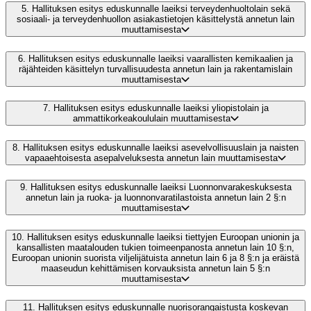
5.
Hallituksen esitys eduskunnalle laeiksi terveydenhuoltolain sekä
sosiaali- ja terveydenhuollon asiakastietojen käsittelystä annetun lain
muuttamisesta
6.
Hallituksen esitys eduskunnalle laeiksi vaarallisten kemikaalien ja
räjähteiden käsittelyn turvallisuudesta annetun lain ja rakentamislain
muuttamisesta
7.
Hallituksen esitys eduskunnalle laeiksi yliopistolain ja
ammattikorkeakoululain muuttamisesta
8.
Hallituksen esitys eduskunnalle laeiksi asevelvollisuuslain ja naisten
vapaaehtoisesta asepalveluksesta annetun lain muuttamisesta
9.
Hallituksen esitys eduskunnalle laeiksi Luonnonvarakeskuksesta
annetun lain ja ruoka- ja luonnonvaratilastoista annetun lain 2 §:n
muuttamisesta
10.
Hallituksen esitys eduskunnalle laeiksi tiettyjen Euroopan unionin ja
kansallisten maatalouden tukien toimeenpanosta annetun lain 10 §:n,
Euroopan unionin suorista viljelijätuista annetun lain 6 ja 8 §:n ja eräistä
maaseudun kehittämisen korvauksista annetun lain 5 §:n
muuttamisesta
11.
Hallituksen esitys eduskunnalle nuorisorangaistusta koskevan