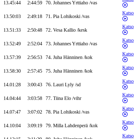
13.45:44
2:44:59
70
.
Johannes
Yrttiaho
/
vas
Katso
13.50:03
2:49:18
71
.
Pia
Lohikoski
/
vas
Katso
13.51:33
2:50:48
72
.
Vesa
Kallio
/
kesk
Katso
13.52:49
2:52:04
73
.
Johannes
Yrttiaho
/
vas
Katso
13.57:39
2:56:53
74
.
Juha
Hänninen
/
kok
Katso
13.58:30
2:57:45
75
.
Juha
Hänninen
/
kok
Katso
14.01:28
3:00:43
76
.
Lauri
Lyly
/
sd
Katso
14.04:44
3:03:58
77
.
Tiina
Elo
/
vihr
Katso
14.07:47
3:07:02
78
.
Pia
Lohikoski
/
vas
Katso
14.10:04
3:09:19
79
.
Milla
Lahdenperä
/
kok
Katso