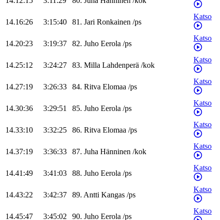
14.12:15
3:11:29
80
.
Juha
Hänninen
/
kok
Katso
14.16:26
3:15:40
81
.
Jari
Ronkainen
/
ps
Katso
14.20:23
3:19:37
82
.
Juho
Eerola
/
ps
Katso
14.25:12
3:24:27
83
.
Milla
Lahdenperä
/
kok
Katso
14.27:19
3:26:33
84
.
Ritva
Elomaa
/
ps
Katso
14.30:36
3:29:51
85
.
Juho
Eerola
/
ps
Katso
14.33:10
3:32:25
86
.
Ritva
Elomaa
/
ps
Katso
14.37:19
3:36:33
87
.
Juha
Hänninen
/
kok
Katso
14.41:49
3:41:03
88
.
Juho
Eerola
/
ps
Katso
14.43:22
3:42:37
89
.
Antti
Kangas
/
ps
Katso
14.45:47
3:45:02
90
.
Juho
Eerola
/
ps