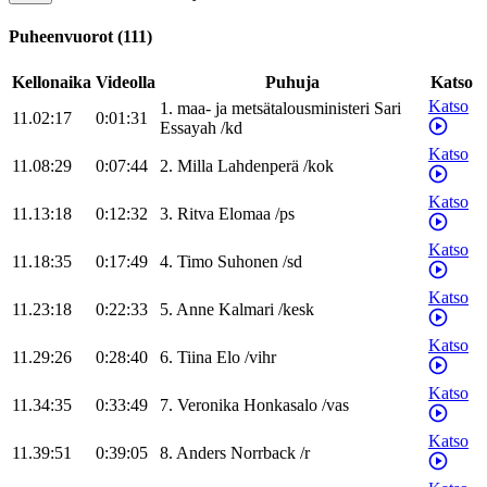
Puheenvuorot
(
111
)
Kellonaika
Videolla
Puhuja
Katso
Katso
1
.
maa- ja metsätalousministeri
Sari
11.02:17
0:01:31
Essayah
/
kd
Katso
11.08:29
0:07:44
2
.
Milla
Lahdenperä
/
kok
Katso
11.13:18
0:12:32
3
.
Ritva
Elomaa
/
ps
Katso
11.18:35
0:17:49
4
.
Timo
Suhonen
/
sd
Katso
11.23:18
0:22:33
5
.
Anne
Kalmari
/
kesk
Katso
11.29:26
0:28:40
6
.
Tiina
Elo
/
vihr
Katso
11.34:35
0:33:49
7
.
Veronika
Honkasalo
/
vas
Katso
11.39:51
0:39:05
8
.
Anders
Norrback
/
r