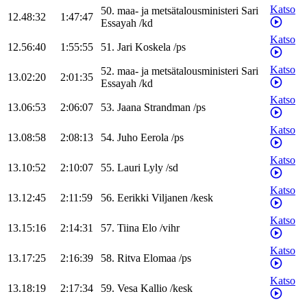
Katso
50
.
maa- ja metsätalousministeri
Sari
12.48:32
1:47:47
Essayah
/
kd
Katso
12.56:40
1:55:55
51
.
Jari
Koskela
/
ps
Katso
52
.
maa- ja metsätalousministeri
Sari
13.02:20
2:01:35
Essayah
/
kd
Katso
13.06:53
2:06:07
53
.
Jaana
Strandman
/
ps
Katso
13.08:58
2:08:13
54
.
Juho
Eerola
/
ps
Katso
13.10:52
2:10:07
55
.
Lauri
Lyly
/
sd
Katso
13.12:45
2:11:59
56
.
Eerikki
Viljanen
/
kesk
Katso
13.15:16
2:14:31
57
.
Tiina
Elo
/
vihr
Katso
13.17:25
2:16:39
58
.
Ritva
Elomaa
/
ps
Katso
13.18:19
2:17:34
59
.
Vesa
Kallio
/
kesk