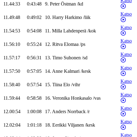
Katso
11.44:33
0:43:48
9
.
Peter
Östman
/
kd
Katso
11.49:48
0:49:02
10
.
Harry
Harkimo
/
liik
Katso
11.54:53
0:54:08
11
.
Milla
Lahdenperä
/
kok
Katso
11.56:10
0:55:24
12
.
Ritva
Elomaa
/
ps
Katso
11.57:17
0:56:31
13
.
Timo
Suhonen
/
sd
Katso
11.57:50
0:57:05
14
.
Anne
Kalmari
/
kesk
Katso
11.58:40
0:57:54
15
.
Tiina
Elo
/
vihr
Katso
11.59:44
0:58:58
16
.
Veronika
Honkasalo
/
vas
Katso
12.00:54
1:00:08
17
.
Anders
Norrback
/
r
Katso
12.02:04
1:01:18
18
.
Eerikki
Viljanen
/
kesk
Katso