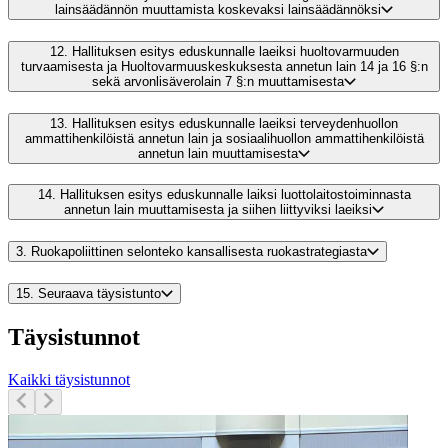
lainsäädännön muuttamista koskevaksi lainsäädännöksi
12.
Hallituksen esitys eduskunnalle laeiksi huoltovarmuuden
turvaamisesta ja Huoltovarmuuskeskuksesta annetun lain 14 ja 16 §:n
sekä arvonlisäverolain 7 §:n muuttamisesta
13.
Hallituksen esitys eduskunnalle laeiksi terveydenhuollon
ammattihenkilöistä annetun lain ja sosiaalihuollon ammattihenkilöistä
annetun lain muuttamisesta
14.
Hallituksen esitys eduskunnalle laiksi luottolaitostoiminnasta
annetun lain muuttamisesta ja siihen liittyviksi laeiksi
3.
Ruokapoliittinen selonteko kansallisesta ruokastrategiasta
15.
Seuraava täysistunto
Täysistunnot
Kaikki täysistunnot