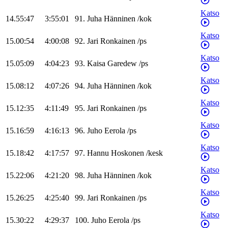
Katso
14.55:47
3:55:01
91
.
Juha
Hänninen
/
kok
Katso
15.00:54
4:00:08
92
.
Jari
Ronkainen
/
ps
Katso
15.05:09
4:04:23
93
.
Kaisa
Garedew
/
ps
Katso
15.08:12
4:07:26
94
.
Juha
Hänninen
/
kok
Katso
15.12:35
4:11:49
95
.
Jari
Ronkainen
/
ps
Katso
15.16:59
4:16:13
96
.
Juho
Eerola
/
ps
Katso
15.18:42
4:17:57
97
.
Hannu
Hoskonen
/
kesk
Katso
15.22:06
4:21:20
98
.
Juha
Hänninen
/
kok
Katso
15.26:25
4:25:40
99
.
Jari
Ronkainen
/
ps
Katso
15.30:22
4:29:37
100
.
Juho
Eerola
/
ps