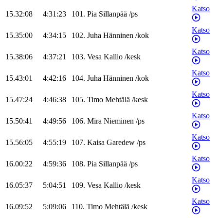
Katso
15.32:08
4:31:23
101
.
Pia
Sillanpää
/
ps
Katso
15.35:00
4:34:15
102
.
Juha
Hänninen
/
kok
Katso
15.38:06
4:37:21
103
.
Vesa
Kallio
/
kesk
Katso
15.43:01
4:42:16
104
.
Juha
Hänninen
/
kok
Katso
15.47:24
4:46:38
105
.
Timo
Mehtälä
/
kesk
Katso
15.50:41
4:49:56
106
.
Mira
Nieminen
/
ps
Katso
15.56:05
4:55:19
107
.
Kaisa
Garedew
/
ps
Katso
16.00:22
4:59:36
108
.
Pia
Sillanpää
/
ps
Katso
16.05:37
5:04:51
109
.
Vesa
Kallio
/
kesk
Katso
16.09:52
5:09:06
110
.
Timo
Mehtälä
/
kesk