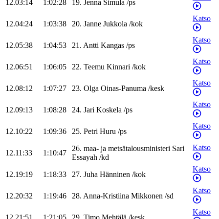
12.03:14
1:02:28
19
.
Jenna
Simula
/
ps
Katso
12.04:24
1:03:38
20
.
Janne
Jukkola
/
kok
Katso
12.05:38
1:04:53
21
.
Antti
Kangas
/
ps
Katso
12.06:51
1:06:05
22
.
Teemu
Kinnari
/
kok
Katso
12.08:12
1:07:27
23
.
Olga
Oinas-Panuma
/
kesk
Katso
12.09:13
1:08:28
24
.
Jari
Koskela
/
ps
Katso
12.10:22
1:09:36
25
.
Petri
Huru
/
ps
Katso
26
.
maa- ja metsätalousministeri
Sari
12.11:33
1:10:47
Essayah
/
kd
Katso
12.19:19
1:18:33
27
.
Juha
Hänninen
/
kok
Katso
12.20:32
1:19:46
28
.
Anna-Kristiina
Mikkonen
/
sd
Katso
12.21:51
1:21:05
29
.
Timo
Mehtälä
/
kesk