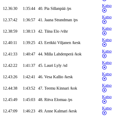
Katso
12.36:30
1:35:44
40
.
Pia
Sillanpää
/
ps
Katso
12.37:42
1:36:57
41
.
Jaana
Strandman
/
ps
Katso
12.38:59
1:38:13
42
.
Tiina
Elo
/
vihr
Katso
12.40:11
1:39:25
43
.
Eerikki
Viljanen
/
kesk
Katso
12.41:33
1:40:47
44
.
Milla
Lahdenperä
/
kok
Katso
12.42:22
1:41:37
45
.
Lauri
Lyly
/
sd
Katso
12.43:26
1:42:41
46
.
Vesa
Kallio
/
kesk
Katso
12.44:38
1:43:52
47
.
Teemu
Kinnari
/
kok
Katso
12.45:49
1:45:03
48
.
Ritva
Elomaa
/
ps
Katso
12.47:09
1:46:23
49
.
Anne
Kalmari
/
kesk