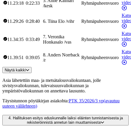
5
.
Anne
Kalmari
vide
11.23:18
0:22:33
Ryhmäpuheenvuoro
/
kesk
Kats
vide
11.29:26
0:28:40
6
.
Tiina
Elo
/
vihr
Ryhmäpuheenvuoro
Kats
7
.
Veronika
vide
11.34:35
0:33:49
Ryhmäpuheenvuoro
Honkasalo
/
vas
Kats
8
.
Anders
Norrback
vide
11.39:51
0:39:05
Ryhmäpuheenvuoro
/
r
Näytä kaikki
Asia lähetettiin maa- ja metsätalousvaliokuntaan, jolle
sivistysvaliokunnan, tulevaisuusvaliokunnan ja
ympäristövaliokunnan on annettava lausunto.
Täysistunnon pöytäkirjan asiakohta
:
PTK 35/2026/3 vp
(avautuu
uuteen välilehteen)
4.
Hallituksen esitys eduskunnalle laiksi eläinten tunnistamisesta ja
rekisteröinnistä annetun lain muuttamisesta