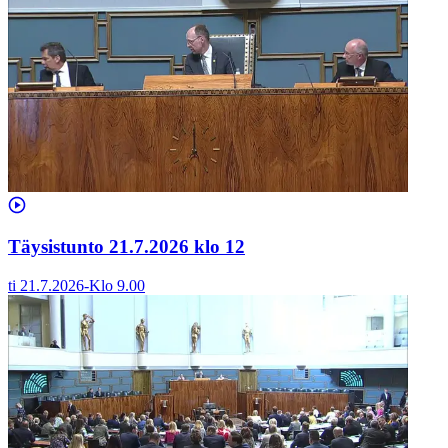
Täysistunto 21.7.2026 klo 12
ti 21.7.2026
-
Klo
9.00