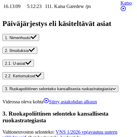
Katso
16.13:09
5:12:23
111
.
Kaisa
Garedew
/
ps
Päiväjärjestys eli käsiteltävät asiat
1.
Nimenhuuto
2.
Ilmoituksia
2.1.
U-asiat
2.2.
Kertomukset
3.
Ruokapoliittinen selonteko kansallisesta ruokastrategiasta
Videossa oleva kohta
Siirry asiakohdan alkuun
3.
Ruokapoliittinen selonteko kansallisesta
ruokastrategiasta
Valtioneuvoston selonteko
:
VNS 1/2026 vp
(avautuu uuteen