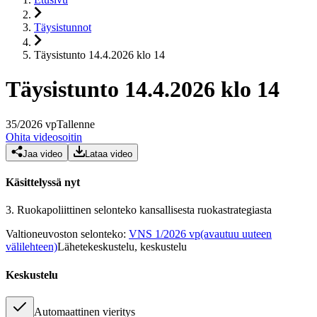
Täysistunnot
Täysistunto 14.4.2026 klo 14
Täysistunto 14.4.2026 klo 14
35
/
2026
vp
Tallenne
Ohita videosoitin
Jaa video
Lataa video
Käsittelyssä nyt
3.
Ruokapoliittinen selonteko kansallisesta ruokastrategiasta
Valtioneuvoston selonteko
:
VNS 1/2026 vp
(avautuu uuteen
välilehteen)
Lähetekeskustelu, keskustelu
Keskustelu
Automaattinen vieritys