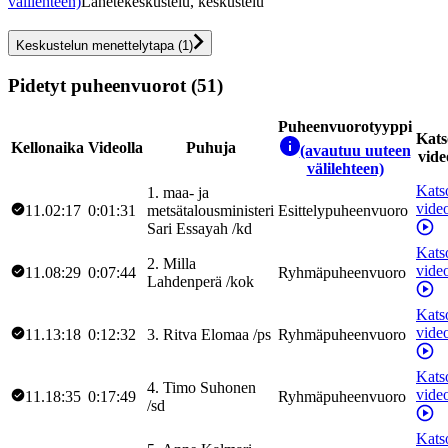
välilehteen)
Lähetekeskustelu, keskustelu
Keskustelun menettelytapa
(
1
)
Pidetyt puheenvuorot (51)
Puheenvuorotyyppi
Kats
Kellonaika
Videolla
Puhuja
(avautuu uuteen
vide
välilehteen)
Kats
1
.
maa- ja
vide
11.02:17
0:01:31
metsätalousministeri
Esittelypuheenvuoro
Sari
Essayah
/
kd
Kats
2
.
Milla
vide
11.08:29
0:07:44
Ryhmäpuheenvuoro
Lahdenperä
/
kok
Kats
vide
11.13:18
0:12:32
3
.
Ritva
Elomaa
/
ps
Ryhmäpuheenvuoro
Kats
4
.
Timo
Suhonen
vide
11.18:35
0:17:49
Ryhmäpuheenvuoro
/
sd
Kats