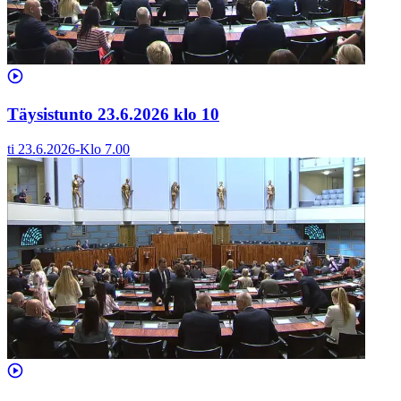
Täysistunto 23.6.2026 klo 10
ti 23.6.2026
-
Klo
7.00