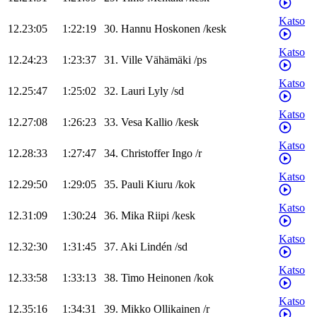
Katso
12.23:05
1:22:19
30
.
Hannu
Hoskonen
/
kesk
Katso
12.24:23
1:23:37
31
.
Ville
Vähämäki
/
ps
Katso
12.25:47
1:25:02
32
.
Lauri
Lyly
/
sd
Katso
12.27:08
1:26:23
33
.
Vesa
Kallio
/
kesk
Katso
12.28:33
1:27:47
34
.
Christoffer
Ingo
/
r
Katso
12.29:50
1:29:05
35
.
Pauli
Kiuru
/
kok
Katso
12.31:09
1:30:24
36
.
Mika
Riipi
/
kesk
Katso
12.32:30
1:31:45
37
.
Aki
Lindén
/
sd
Katso
12.33:58
1:33:13
38
.
Timo
Heinonen
/
kok
Katso
12.35:16
1:34:31
39
.
Mikko
Ollikainen
/
r