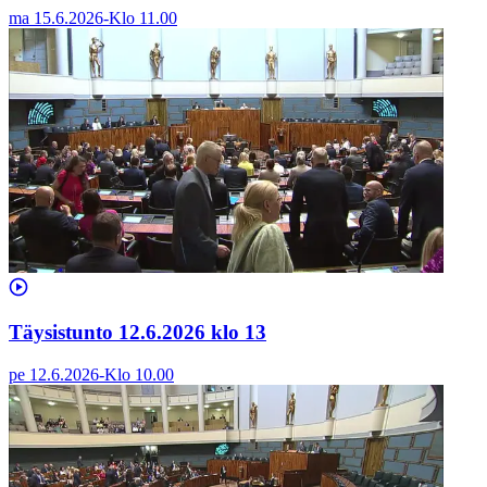
ma 15.6.2026
-
Klo
11.00
Täysistunto 12.6.2026 klo 13
pe 12.6.2026
-
Klo
10.00