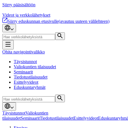
Siirry pääsisältöön
Videot ja verkkolähetykset
Siirry eduskunnan etusivulle
(avautuu uuteen välilehteen)
Ohita navigointivalikko
Täysistunnot
Valiokuntien tilaisuudet
Seminaarit
Tiedotustilaisuudet
Esittelyvideot
Eduskuntaryhmät
Täysistunnot
Valiokuntien
tilaisuudet
Seminaarit
Tiedotustilaisuudet
Esittelyvideot
Eduskuntaryhmä
Etusivu