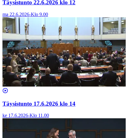
Täysistunto 22.6.2026 klo 12
ma 22.6.2026
-
Klo
9.00
Täysistunto 17.6.2026 klo 14
ke 17.6.2026
-
Klo
11.00