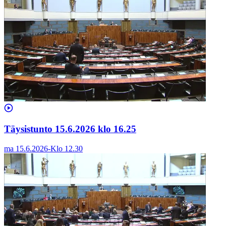
Täysistunto 15.6.2026 klo 16.25
ma 15.6.2026
-
Klo
12.30