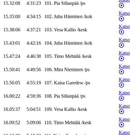
15.32:08
4:31:23
101
.
Pia
Sillanpää
/
ps
Katso
15.35:00
4:34:15
102
.
Juha
Hänninen
/
kok
Katso
15.38:06
4:37:21
103
.
Vesa
Kallio
/
kesk
Katso
15.43:01
4:42:16
104
.
Juha
Hänninen
/
kok
Katso
15.47:24
4:46:38
105
.
Timo
Mehtälä
/
kesk
Katso
15.50:41
4:49:56
106
.
Mira
Nieminen
/
ps
Katso
15.56:05
4:55:19
107
.
Kaisa
Garedew
/
ps
Katso
16.00:22
4:59:36
108
.
Pia
Sillanpää
/
ps
Katso
16.05:37
5:04:51
109
.
Vesa
Kallio
/
kesk
Katso
16.09:52
5:09:06
110
.
Timo
Mehtälä
/
kesk
Katso