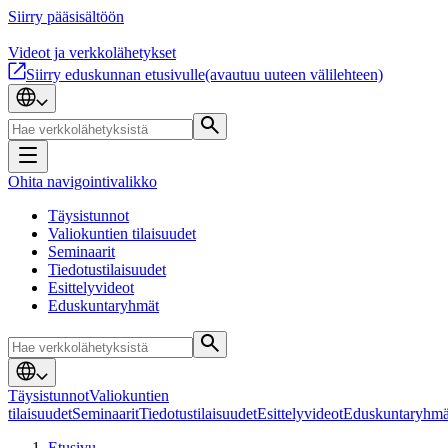
Siirry pääsisältöön
Videot ja verkkolähetykset
Siirry eduskunnan etusivulle
(avautuu uuteen välilehteen)
Ohita navigointivalikko
Täysistunnot
Valiokuntien tilaisuudet
Seminaarit
Tiedotustilaisuudet
Esittelyvideot
Eduskuntaryhmät
Täysistunnot
Valiokuntien
tilaisuudet
Seminaarit
Tiedotustilaisuudet
Esittelyvideot
Eduskuntaryhmä
Etusivu