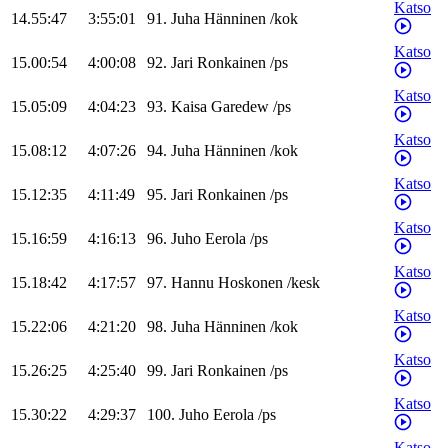
Katso
14.55:47
3:55:01
91
.
Juha
Hänninen
/
kok
Katso
15.00:54
4:00:08
92
.
Jari
Ronkainen
/
ps
Katso
15.05:09
4:04:23
93
.
Kaisa
Garedew
/
ps
Katso
15.08:12
4:07:26
94
.
Juha
Hänninen
/
kok
Katso
15.12:35
4:11:49
95
.
Jari
Ronkainen
/
ps
Katso
15.16:59
4:16:13
96
.
Juho
Eerola
/
ps
Katso
15.18:42
4:17:57
97
.
Hannu
Hoskonen
/
kesk
Katso
15.22:06
4:21:20
98
.
Juha
Hänninen
/
kok
Katso
15.26:25
4:25:40
99
.
Jari
Ronkainen
/
ps
Katso
15.30:22
4:29:37
100
.
Juho
Eerola
/
ps
Katso