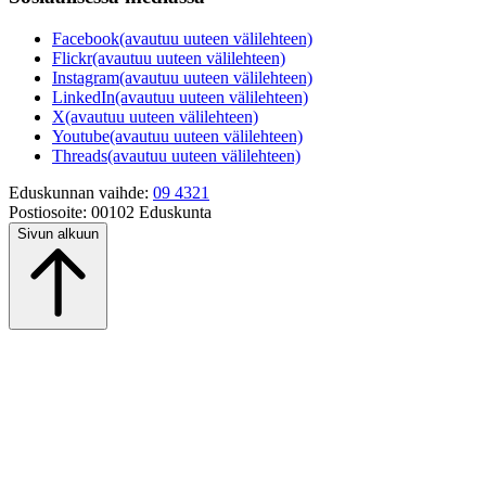
Facebook
(avautuu uuteen välilehteen)
Flickr
(avautuu uuteen välilehteen)
Instagram
(avautuu uuteen välilehteen)
LinkedIn
(avautuu uuteen välilehteen)
X
(avautuu uuteen välilehteen)
Youtube
(avautuu uuteen välilehteen)
Threads
(avautuu uuteen välilehteen)
Eduskunnan vaihde:
09 4321
Postiosoite:
00102 Eduskunta
Sivun alkuun