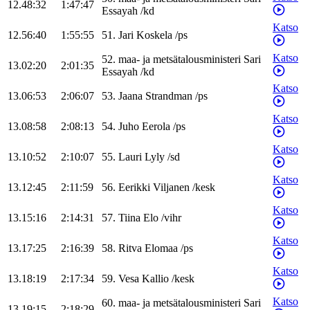
12.48:32
1:47:47
Essayah
/
kd
Katso
12.56:40
1:55:55
51
.
Jari
Koskela
/
ps
Katso
52
.
maa- ja metsätalousministeri
Sari
13.02:20
2:01:35
Essayah
/
kd
Katso
13.06:53
2:06:07
53
.
Jaana
Strandman
/
ps
Katso
13.08:58
2:08:13
54
.
Juho
Eerola
/
ps
Katso
13.10:52
2:10:07
55
.
Lauri
Lyly
/
sd
Katso
13.12:45
2:11:59
56
.
Eerikki
Viljanen
/
kesk
Katso
13.15:16
2:14:31
57
.
Tiina
Elo
/
vihr
Katso
13.17:25
2:16:39
58
.
Ritva
Elomaa
/
ps
Katso
13.18:19
2:17:34
59
.
Vesa
Kallio
/
kesk
Katso
60
.
maa- ja metsätalousministeri
Sari
13.19:15
2:18:29