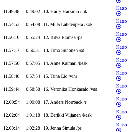
Katso
11.49:48
0:49:02
10
.
Harry
Harkimo
/
liik
Katso
11.54:53
0:54:08
11
.
Milla
Lahdenperä
/
kok
Katso
11.56:10
0:55:24
12
.
Ritva
Elomaa
/
ps
Katso
11.57:17
0:56:31
13
.
Timo
Suhonen
/
sd
Katso
11.57:50
0:57:05
14
.
Anne
Kalmari
/
kesk
Katso
11.58:40
0:57:54
15
.
Tiina
Elo
/
vihr
Katso
11.59:44
0:58:58
16
.
Veronika
Honkasalo
/
vas
Katso
12.00:54
1:00:08
17
.
Anders
Norrback
/
r
Katso
12.02:04
1:01:18
18
.
Eerikki
Viljanen
/
kesk
Katso
12.03:14
1:02:28
19
.
Jenna
Simula
/
ps