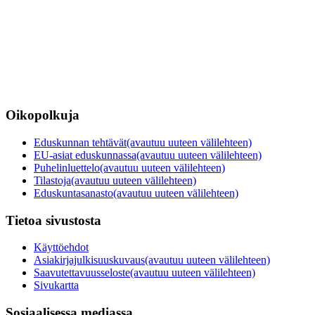
Oikopolkuja
Eduskunnan tehtävät
(avautuu uuteen välilehteen)
EU-asiat eduskunnassa
(avautuu uuteen välilehteen)
Puhelinluettelo
(avautuu uuteen välilehteen)
Tilastoja
(avautuu uuteen välilehteen)
Eduskuntasanasto
(avautuu uuteen välilehteen)
Tietoa sivustosta
Käyttöehdot
Asiakirjajulkisuuskuvaus
(avautuu uuteen välilehteen)
Saavutettavuusseloste
(avautuu uuteen välilehteen)
Sivukartta
Sosiaalisessa mediassa