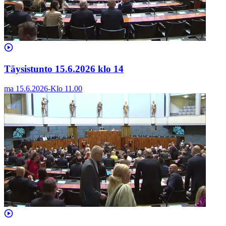
Täysistunto 15.6.2026 klo 14
ma 15.6.2026
-
Klo
11.00