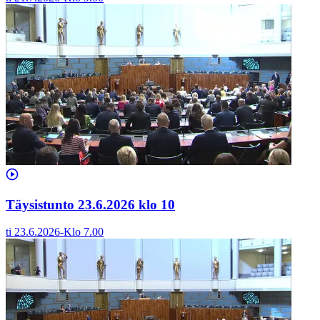
Täysistunto 23.6.2026 klo 10
ti 23.6.2026
-
Klo
7.00