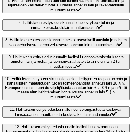
6.
Hallituksen esitys eduskunnalle laeiksi vaarallisten kemikaalien ja
räjähteiden käsittelyn turvallisuudesta annetun lain ja rakentamislain
muuttamisesta
7.
Hallituksen esitys eduskunnalle laeiksi yliopistolain ja
ammattikorkeakoululain muuttamisesta
8.
Hallituksen esitys eduskunnalle laeiksi asevelvollisuuslain ja naisten
vapaaehtoisesta asepalveluksesta annetun lain muuttamisesta
9.
Hallituksen esitys eduskunnalle laeiksi Luonnonvarakeskuksesta
annetun lain ja ruoka- ja luonnonvaratilastoista annetun lain 2 §:n
muuttamisesta
10.
Hallituksen esitys eduskunnalle laeiksi tiettyjen Euroopan unionin ja
kansallisten maatalouden tukien toimeenpanosta annetun lain 10 §:n,
Euroopan unionin suorista viljelijätuista annetun lain 6 ja 8 §:n ja eräistä
maaseudun kehittämisen korvauksista annetun lain 5 §:n
muuttamisesta
11.
Hallituksen esitys eduskunnalle nuorisorangaistusta koskevan
lainsäädännön muuttamista koskevaksi lainsäädännöksi
12.
Hallituksen esitys eduskunnalle laeiksi huoltovarmuuden
turvaamisesta ja Huoltovarmuuskeskuksesta annetun lain 14 ja 16 §:n