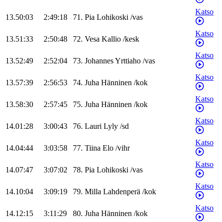
Katso
13.50:03
2:49:18
71
.
Pia
Lohikoski
/
vas
Katso
13.51:33
2:50:48
72
.
Vesa
Kallio
/
kesk
Katso
13.52:49
2:52:04
73
.
Johannes
Yrttiaho
/
vas
Katso
13.57:39
2:56:53
74
.
Juha
Hänninen
/
kok
Katso
13.58:30
2:57:45
75
.
Juha
Hänninen
/
kok
Katso
14.01:28
3:00:43
76
.
Lauri
Lyly
/
sd
Katso
14.04:44
3:03:58
77
.
Tiina
Elo
/
vihr
Katso
14.07:47
3:07:02
78
.
Pia
Lohikoski
/
vas
Katso
14.10:04
3:09:19
79
.
Milla
Lahdenperä
/
kok
Katso
14.12:15
3:11:29
80
.
Juha
Hänninen
/
kok