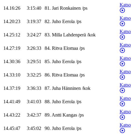
Katso
14.16:26
3:15:40
81
.
Jari
Ronkainen
/
ps
Katso
14.20:23
3:19:37
82
.
Juho
Eerola
/
ps
Katso
14.25:12
3:24:27
83
.
Milla
Lahdenperä
/
kok
Katso
14.27:19
3:26:33
84
.
Ritva
Elomaa
/
ps
Katso
14.30:36
3:29:51
85
.
Juho
Eerola
/
ps
Katso
14.33:10
3:32:25
86
.
Ritva
Elomaa
/
ps
Katso
14.37:19
3:36:33
87
.
Juha
Hänninen
/
kok
Katso
14.41:49
3:41:03
88
.
Juho
Eerola
/
ps
Katso
14.43:22
3:42:37
89
.
Antti
Kangas
/
ps
Katso
14.45:47
3:45:02
90
.
Juho
Eerola
/
ps