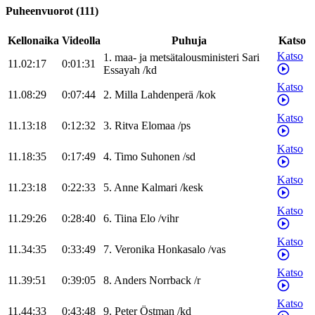
Puheenvuorot
(
111
)
Kellonaika
Videolla
Puhuja
Katso
Katso
1
.
maa- ja metsätalousministeri
Sari
11.02:17
0:01:31
Essayah
/
kd
Katso
11.08:29
0:07:44
2
.
Milla
Lahdenperä
/
kok
Katso
11.13:18
0:12:32
3
.
Ritva
Elomaa
/
ps
Katso
11.18:35
0:17:49
4
.
Timo
Suhonen
/
sd
Katso
11.23:18
0:22:33
5
.
Anne
Kalmari
/
kesk
Katso
11.29:26
0:28:40
6
.
Tiina
Elo
/
vihr
Katso
11.34:35
0:33:49
7
.
Veronika
Honkasalo
/
vas
Katso
11.39:51
0:39:05
8
.
Anders
Norrback
/
r
Katso
11.44:33
0:43:48
9
.
Peter
Östman
/
kd