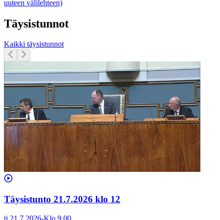
uuteen välilehteen)
Täysistunnot
Kaikki täysistunnot
Täysistunto 21.7.2026 klo 12
ti 21.7.2026
-
Klo
9.00