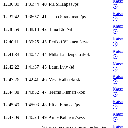
Katso
12.36:30
1:35:44
40
.
Pia
Sillanpää
/
ps
Katso
12.37:42
1:36:57
41
.
Jaana
Strandman
/
ps
Katso
12.38:59
1:38:13
42
.
Tiina
Elo
/
vihr
Katso
12.40:11
1:39:25
43
.
Eerikki
Viljanen
/
kesk
Katso
12.41:33
1:40:47
44
.
Milla
Lahdenperä
/
kok
Katso
12.42:22
1:41:37
45
.
Lauri
Lyly
/
sd
Katso
12.43:26
1:42:41
46
.
Vesa
Kallio
/
kesk
Katso
12.44:38
1:43:52
47
.
Teemu
Kinnari
/
kok
Katso
12.45:49
1:45:03
48
.
Ritva
Elomaa
/
ps
Katso
12.47:09
1:46:23
49
.
Anne
Kalmari
/
kesk
Katso
50
.
maa- ja metsätalousministeri
Sari