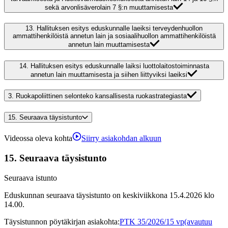
sekä arvonlisäverolain 7 §:n muuttamisesta
13.
Hallituksen esitys eduskunnalle laeiksi terveydenhuollon
ammattihenkilöistä annetun lain ja sosiaalihuollon ammattihenkilöistä
annetun lain muuttamisesta
14.
Hallituksen esitys eduskunnalle laiksi luottolaitostoiminnasta
annetun lain muuttamisesta ja siihen liittyviksi laeiksi
3.
Ruokapoliittinen selonteko kansallisesta ruokastrategiasta
15.
Seuraava täysistunto
Videossa oleva kohta
Siirry asiakohdan alkuun
15.
Seuraava täysistunto
Seuraava istunto
Eduskunnan seuraava täysistunto on keskiviikkona 15.4.2026 klo
14.00.
Täysistunnon pöytäkirjan asiakohta
:
PTK 35/2026/15 vp
(avautuu