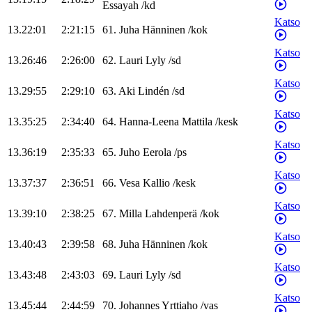
Essayah
/
kd
Katso
13.22:01
2:21:15
61
.
Juha
Hänninen
/
kok
Katso
13.26:46
2:26:00
62
.
Lauri
Lyly
/
sd
Katso
13.29:55
2:29:10
63
.
Aki
Lindén
/
sd
Katso
13.35:25
2:34:40
64
.
Hanna-Leena
Mattila
/
kesk
Katso
13.36:19
2:35:33
65
.
Juho
Eerola
/
ps
Katso
13.37:37
2:36:51
66
.
Vesa
Kallio
/
kesk
Katso
13.39:10
2:38:25
67
.
Milla
Lahdenperä
/
kok
Katso
13.40:43
2:39:58
68
.
Juha
Hänninen
/
kok
Katso
13.43:48
2:43:03
69
.
Lauri
Lyly
/
sd
Katso
13.45:44
2:44:59
70
.
Johannes
Yrttiaho
/
vas