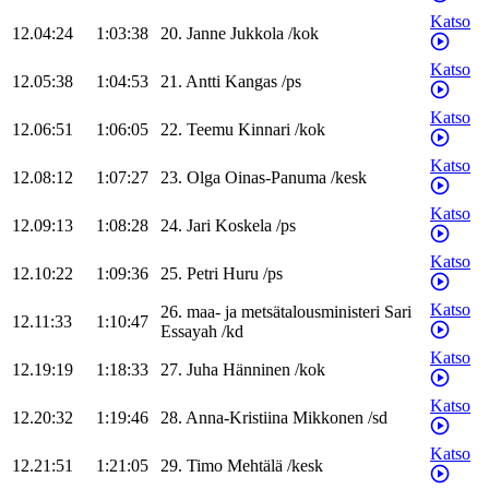
Katso
12.04:24
1:03:38
20
.
Janne
Jukkola
/
kok
Katso
12.05:38
1:04:53
21
.
Antti
Kangas
/
ps
Katso
12.06:51
1:06:05
22
.
Teemu
Kinnari
/
kok
Katso
12.08:12
1:07:27
23
.
Olga
Oinas-Panuma
/
kesk
Katso
12.09:13
1:08:28
24
.
Jari
Koskela
/
ps
Katso
12.10:22
1:09:36
25
.
Petri
Huru
/
ps
Katso
26
.
maa- ja metsätalousministeri
Sari
12.11:33
1:10:47
Essayah
/
kd
Katso
12.19:19
1:18:33
27
.
Juha
Hänninen
/
kok
Katso
12.20:32
1:19:46
28
.
Anna-Kristiina
Mikkonen
/
sd
Katso
12.21:51
1:21:05
29
.
Timo
Mehtälä
/
kesk