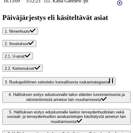
16.13:09
5:12:23
111
.
Kaisa
Garedew
/
ps
Päiväjärjestys eli käsiteltävät asiat
1.
Nimenhuuto
2.
Ilmoituksia
2.1.
U-asiat
2.2.
Kertomukset
3.
Ruokapoliittinen selonteko kansallisesta ruokastrategiasta
4.
Hallituksen esitys eduskunnalle laiksi eläinten tunnistamisesta ja
rekisteröinnistä annetun lain muuttamisesta
5.
Hallituksen esitys eduskunnalle laeiksi terveydenhuoltolain sekä
sosiaali- ja terveydenhuollon asiakastietojen käsittelystä annetun lain
muuttamisesta