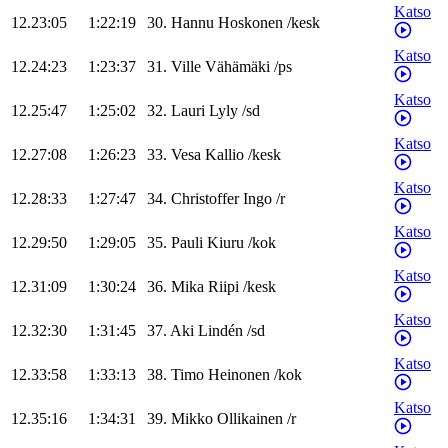
Katso
12.23:05
1:22:19
30
.
Hannu
Hoskonen
/
kesk
Katso
12.24:23
1:23:37
31
.
Ville
Vähämäki
/
ps
Katso
12.25:47
1:25:02
32
.
Lauri
Lyly
/
sd
Katso
12.27:08
1:26:23
33
.
Vesa
Kallio
/
kesk
Katso
12.28:33
1:27:47
34
.
Christoffer
Ingo
/
r
Katso
12.29:50
1:29:05
35
.
Pauli
Kiuru
/
kok
Katso
12.31:09
1:30:24
36
.
Mika
Riipi
/
kesk
Katso
12.32:30
1:31:45
37
.
Aki
Lindén
/
sd
Katso
12.33:58
1:33:13
38
.
Timo
Heinonen
/
kok
Katso
12.35:16
1:34:31
39
.
Mikko
Ollikainen
/
r