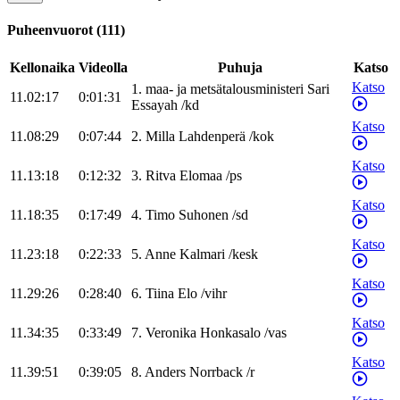
Puheenvuorot
(
111
)
Kellonaika
Videolla
Puhuja
Katso
Katso
1
.
maa- ja metsätalousministeri
Sari
11.02:17
0:01:31
Essayah
/
kd
Katso
11.08:29
0:07:44
2
.
Milla
Lahdenperä
/
kok
Katso
11.13:18
0:12:32
3
.
Ritva
Elomaa
/
ps
Katso
11.18:35
0:17:49
4
.
Timo
Suhonen
/
sd
Katso
11.23:18
0:22:33
5
.
Anne
Kalmari
/
kesk
Katso
11.29:26
0:28:40
6
.
Tiina
Elo
/
vihr
Katso
11.34:35
0:33:49
7
.
Veronika
Honkasalo
/
vas
Katso
11.39:51
0:39:05
8
.
Anders
Norrback
/
r