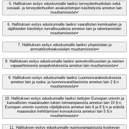
5.
Hallituksen esitys eduskunnalle laeiksi terveydenhuoltolain sekä
sosiaali- ja terveydenhuollon asiakastietojen käsittelystä annetun lain
muuttamisesta
6.
Hallituksen esitys eduskunnalle laeiksi vaarallisten kemikaalien ja
räjähteiden käsittelyn turvallisuudesta annetun lain ja rakentamislain
muuttamisesta
7.
Hallituksen esitys eduskunnalle laeiksi yliopistolain ja
ammattikorkeakoululain muuttamisesta
8.
Hallituksen esitys eduskunnalle laeiksi asevelvollisuuslain ja naisten
vapaaehtoisesta asepalveluksesta annetun lain muuttamisesta
9.
Hallituksen esitys eduskunnalle laeiksi Luonnonvarakeskuksesta
annetun lain ja ruoka- ja luonnonvaratilastoista annetun lain 2 §:n
muuttamisesta
10.
Hallituksen esitys eduskunnalle laeiksi tiettyjen Euroopan unionin ja
kansallisten maatalouden tukien toimeenpanosta annetun lain 10 §:n,
Euroopan unionin suorista viljelijätuista annetun lain 6 ja 8 §:n ja eräistä
maaseudun kehittämisen korvauksista annetun lain 5 §:n
muuttamisesta
11.
Hallituksen esitys eduskunnalle nuorisorangaistusta koskevan