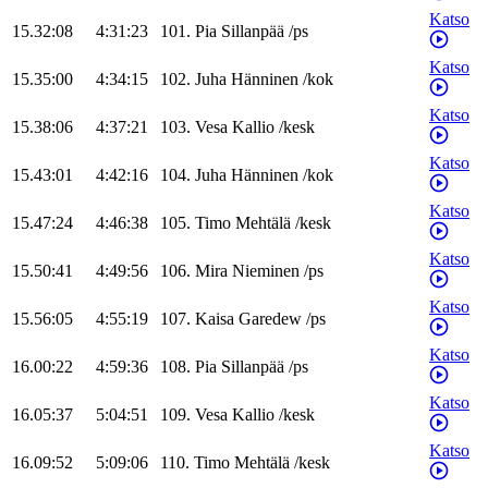
Katso
15.32:08
4:31:23
101
.
Pia
Sillanpää
/
ps
Katso
15.35:00
4:34:15
102
.
Juha
Hänninen
/
kok
Katso
15.38:06
4:37:21
103
.
Vesa
Kallio
/
kesk
Katso
15.43:01
4:42:16
104
.
Juha
Hänninen
/
kok
Katso
15.47:24
4:46:38
105
.
Timo
Mehtälä
/
kesk
Katso
15.50:41
4:49:56
106
.
Mira
Nieminen
/
ps
Katso
15.56:05
4:55:19
107
.
Kaisa
Garedew
/
ps
Katso
16.00:22
4:59:36
108
.
Pia
Sillanpää
/
ps
Katso
16.05:37
5:04:51
109
.
Vesa
Kallio
/
kesk
Katso
16.09:52
5:09:06
110
.
Timo
Mehtälä
/
kesk