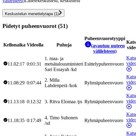
välilehteen)
Lähetekeskustelu, keskustelu
Keskustelun menettelytapa
(
1
)
Pidetyt puheenvuorot (51)
Puheenvuorotyyppi
Kats
Kellonaika
Videolla
Puhuja
(avautuu uuteen
vide
välilehteen)
Kats
1
.
maa- ja
vide
11.02:17
0:01:31
metsätalousministeri
Esittelypuheenvuoro
Sari
Essayah
/
kd
Kats
2
.
Milla
vide
11.08:29
0:07:44
Ryhmäpuheenvuoro
Lahdenperä
/
kok
Kats
vide
11.13:18
0:12:32
3
.
Ritva
Elomaa
/
ps
Ryhmäpuheenvuoro
Kats
4
.
Timo
Suhonen
vide
11.18:35
0:17:49
Ryhmäpuheenvuoro
/
sd
Kats