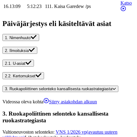
Katso
16.13:09
5:12:23
111
.
Kaisa
Garedew
/
ps
Päiväjärjestys eli käsiteltävät asiat
1.
Nimenhuuto
2.
Ilmoituksia
2.1.
U-asiat
2.2.
Kertomukset
3.
Ruokapoliittinen selonteko kansallisesta ruokastrategiasta
Videossa oleva kohta
Siirry asiakohdan alkuun
3.
Ruokapoliittinen selonteko kansallisesta
ruokastrategiasta
Valtioneuvoston selonteko
:
VNS 1/2026 vp
(avautuu uuteen