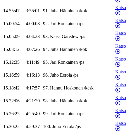
Katso
14.55:47
3:55:01
91
.
Juha
Hänninen
/
kok
Katso
15.00:54
4:00:08
92
.
Jari
Ronkainen
/
ps
Katso
15.05:09
4:04:23
93
.
Kaisa
Garedew
/
ps
Katso
15.08:12
4:07:26
94
.
Juha
Hänninen
/
kok
Katso
15.12:35
4:11:49
95
.
Jari
Ronkainen
/
ps
Katso
15.16:59
4:16:13
96
.
Juho
Eerola
/
ps
Katso
15.18:42
4:17:57
97
.
Hannu
Hoskonen
/
kesk
Katso
15.22:06
4:21:20
98
.
Juha
Hänninen
/
kok
Katso
15.26:25
4:25:40
99
.
Jari
Ronkainen
/
ps
Katso
15.30:22
4:29:37
100
.
Juho
Eerola
/
ps