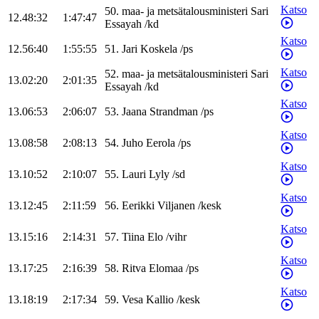
Katso
50
.
maa- ja metsätalousministeri
Sari
12.48:32
1:47:47
Essayah
/
kd
Katso
12.56:40
1:55:55
51
.
Jari
Koskela
/
ps
Katso
52
.
maa- ja metsätalousministeri
Sari
13.02:20
2:01:35
Essayah
/
kd
Katso
13.06:53
2:06:07
53
.
Jaana
Strandman
/
ps
Katso
13.08:58
2:08:13
54
.
Juho
Eerola
/
ps
Katso
13.10:52
2:10:07
55
.
Lauri
Lyly
/
sd
Katso
13.12:45
2:11:59
56
.
Eerikki
Viljanen
/
kesk
Katso
13.15:16
2:14:31
57
.
Tiina
Elo
/
vihr
Katso
13.17:25
2:16:39
58
.
Ritva
Elomaa
/
ps
Katso
13.18:19
2:17:34
59
.
Vesa
Kallio
/
kesk