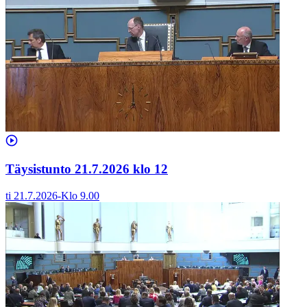
Täysistunto 21.7.2026 klo 12
ti 21.7.2026
-
Klo
9.00