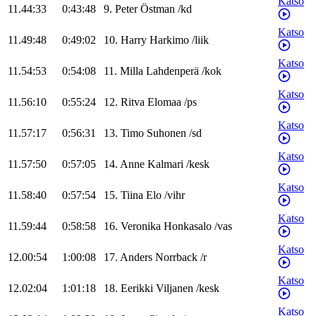
Katso
11.44:33
0:43:48
9
.
Peter
Östman
/
kd
Katso
11.49:48
0:49:02
10
.
Harry
Harkimo
/
liik
Katso
11.54:53
0:54:08
11
.
Milla
Lahdenperä
/
kok
Katso
11.56:10
0:55:24
12
.
Ritva
Elomaa
/
ps
Katso
11.57:17
0:56:31
13
.
Timo
Suhonen
/
sd
Katso
11.57:50
0:57:05
14
.
Anne
Kalmari
/
kesk
Katso
11.58:40
0:57:54
15
.
Tiina
Elo
/
vihr
Katso
11.59:44
0:58:58
16
.
Veronika
Honkasalo
/
vas
Katso
12.00:54
1:00:08
17
.
Anders
Norrback
/
r
Katso
12.02:04
1:01:18
18
.
Eerikki
Viljanen
/
kesk
Katso