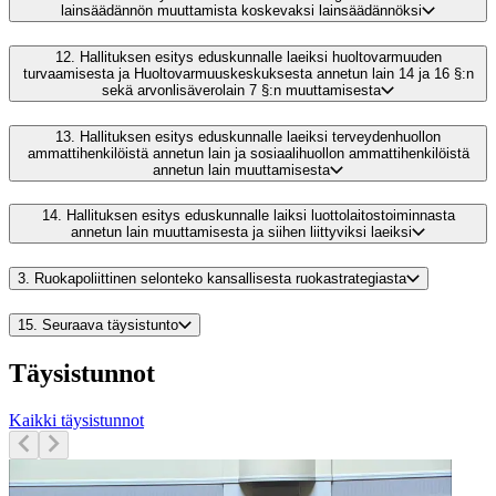
lainsäädännön muuttamista koskevaksi lainsäädännöksi
12.
Hallituksen esitys eduskunnalle laeiksi huoltovarmuuden
turvaamisesta ja Huoltovarmuuskeskuksesta annetun lain 14 ja 16 §:n
sekä arvonlisäverolain 7 §:n muuttamisesta
13.
Hallituksen esitys eduskunnalle laeiksi terveydenhuollon
ammattihenkilöistä annetun lain ja sosiaalihuollon ammattihenkilöistä
annetun lain muuttamisesta
14.
Hallituksen esitys eduskunnalle laiksi luottolaitostoiminnasta
annetun lain muuttamisesta ja siihen liittyviksi laeiksi
3.
Ruokapoliittinen selonteko kansallisesta ruokastrategiasta
15.
Seuraava täysistunto
Täysistunnot
Kaikki täysistunnot