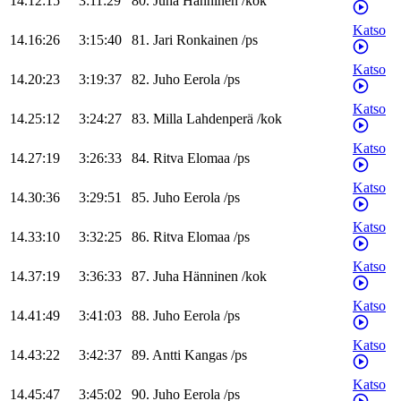
14.12:15
3:11:29
80
.
Juha
Hänninen
/
kok
Katso
14.16:26
3:15:40
81
.
Jari
Ronkainen
/
ps
Katso
14.20:23
3:19:37
82
.
Juho
Eerola
/
ps
Katso
14.25:12
3:24:27
83
.
Milla
Lahdenperä
/
kok
Katso
14.27:19
3:26:33
84
.
Ritva
Elomaa
/
ps
Katso
14.30:36
3:29:51
85
.
Juho
Eerola
/
ps
Katso
14.33:10
3:32:25
86
.
Ritva
Elomaa
/
ps
Katso
14.37:19
3:36:33
87
.
Juha
Hänninen
/
kok
Katso
14.41:49
3:41:03
88
.
Juho
Eerola
/
ps
Katso
14.43:22
3:42:37
89
.
Antti
Kangas
/
ps
Katso
14.45:47
3:45:02
90
.
Juho
Eerola
/
ps