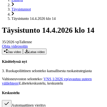
Täysistunnot
Täysistunto 14.4.2026 klo 14
Täysistunto 14.4.2026 klo 14
35
/
2026
vp
Tallenne
Ohita videosoitin
Jaa video
Lataa video
Käsittelyssä nyt
3.
Ruokapoliittinen selonteko kansallisesta ruokastrategiasta
Valtioneuvoston selonteko
:
VNS 1/2026 vp
(avautuu uuteen
välilehteen)
Lähetekeskustelu, keskustelu
Keskustelu
Automaattinen vieritys