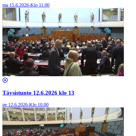
ma 15.6.2026
-
Klo
11.00
Täysistunto 12.6.2026 klo 13
pe 12.6.2026
-
Klo
10.00