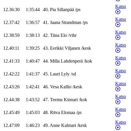
Katso
12.36:30
1:35:44
40
.
Pia
Sillanpää
/
ps
Katso
12.37:42
1:36:57
41
.
Jaana
Strandman
/
ps
Katso
12.38:59
1:38:13
42
.
Tiina
Elo
/
vihr
Katso
12.40:11
1:39:25
43
.
Eerikki
Viljanen
/
kesk
Katso
12.41:33
1:40:47
44
.
Milla
Lahdenperä
/
kok
Katso
12.42:22
1:41:37
45
.
Lauri
Lyly
/
sd
Katso
12.43:26
1:42:41
46
.
Vesa
Kallio
/
kesk
Katso
12.44:38
1:43:52
47
.
Teemu
Kinnari
/
kok
Katso
12.45:49
1:45:03
48
.
Ritva
Elomaa
/
ps
Katso
12.47:09
1:46:23
49
.
Anne
Kalmari
/
kesk