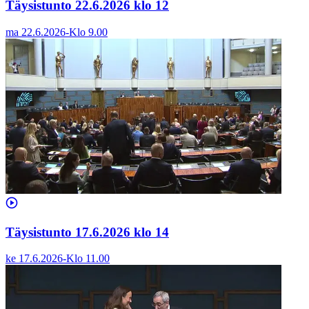
Täysistunto 22.6.2026 klo 12
ma 22.6.2026
-
Klo
9.00
Täysistunto 17.6.2026 klo 14
ke 17.6.2026
-
Klo
11.00