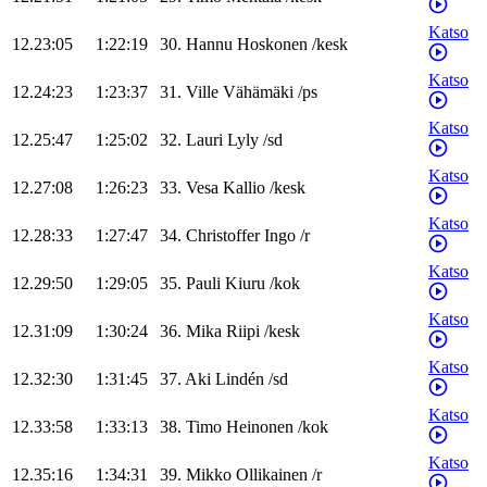
Katso
12.23:05
1:22:19
30
.
Hannu
Hoskonen
/
kesk
Katso
12.24:23
1:23:37
31
.
Ville
Vähämäki
/
ps
Katso
12.25:47
1:25:02
32
.
Lauri
Lyly
/
sd
Katso
12.27:08
1:26:23
33
.
Vesa
Kallio
/
kesk
Katso
12.28:33
1:27:47
34
.
Christoffer
Ingo
/
r
Katso
12.29:50
1:29:05
35
.
Pauli
Kiuru
/
kok
Katso
12.31:09
1:30:24
36
.
Mika
Riipi
/
kesk
Katso
12.32:30
1:31:45
37
.
Aki
Lindén
/
sd
Katso
12.33:58
1:33:13
38
.
Timo
Heinonen
/
kok
Katso
12.35:16
1:34:31
39
.
Mikko
Ollikainen
/
r