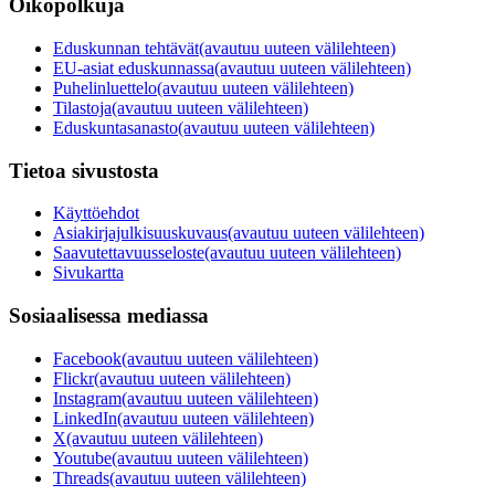
Oikopolkuja
Eduskunnan tehtävät
(avautuu uuteen välilehteen)
EU-asiat eduskunnassa
(avautuu uuteen välilehteen)
Puhelinluettelo
(avautuu uuteen välilehteen)
Tilastoja
(avautuu uuteen välilehteen)
Eduskuntasanasto
(avautuu uuteen välilehteen)
Tietoa sivustosta
Käyttöehdot
Asiakirjajulkisuuskuvaus
(avautuu uuteen välilehteen)
Saavutettavuusseloste
(avautuu uuteen välilehteen)
Sivukartta
Sosiaalisessa mediassa
Facebook
(avautuu uuteen välilehteen)
Flickr
(avautuu uuteen välilehteen)
Instagram
(avautuu uuteen välilehteen)
LinkedIn
(avautuu uuteen välilehteen)
X
(avautuu uuteen välilehteen)
Youtube
(avautuu uuteen välilehteen)
Threads
(avautuu uuteen välilehteen)