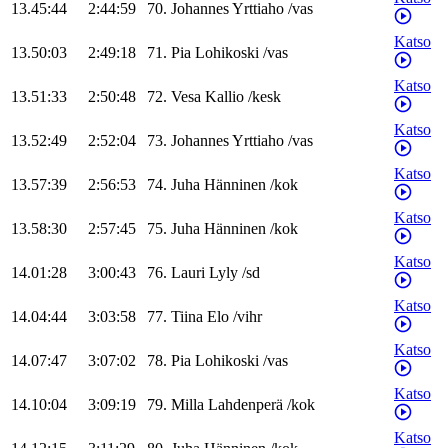
13.45:44
2:44:59
70
.
Johannes
Yrttiaho
/
vas
Katso
13.50:03
2:49:18
71
.
Pia
Lohikoski
/
vas
Katso
13.51:33
2:50:48
72
.
Vesa
Kallio
/
kesk
Katso
13.52:49
2:52:04
73
.
Johannes
Yrttiaho
/
vas
Katso
13.57:39
2:56:53
74
.
Juha
Hänninen
/
kok
Katso
13.58:30
2:57:45
75
.
Juha
Hänninen
/
kok
Katso
14.01:28
3:00:43
76
.
Lauri
Lyly
/
sd
Katso
14.04:44
3:03:58
77
.
Tiina
Elo
/
vihr
Katso
14.07:47
3:07:02
78
.
Pia
Lohikoski
/
vas
Katso
14.10:04
3:09:19
79
.
Milla
Lahdenperä
/
kok
Katso