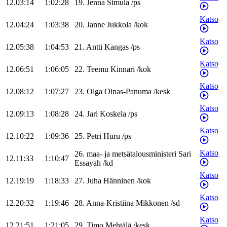
12.03:14
1:02:28
19
.
Jenna
Simula
/
ps
Katso
12.04:24
1:03:38
20
.
Janne
Jukkola
/
kok
Katso
12.05:38
1:04:53
21
.
Antti
Kangas
/
ps
Katso
12.06:51
1:06:05
22
.
Teemu
Kinnari
/
kok
Katso
12.08:12
1:07:27
23
.
Olga
Oinas-Panuma
/
kesk
Katso
12.09:13
1:08:28
24
.
Jari
Koskela
/
ps
Katso
12.10:22
1:09:36
25
.
Petri
Huru
/
ps
Katso
26
.
maa- ja metsätalousministeri
Sari
12.11:33
1:10:47
Essayah
/
kd
Katso
12.19:19
1:18:33
27
.
Juha
Hänninen
/
kok
Katso
12.20:32
1:19:46
28
.
Anna-Kristiina
Mikkonen
/
sd
Katso
12.21:51
1:21:05
29
.
Timo
Mehtälä
/
kesk