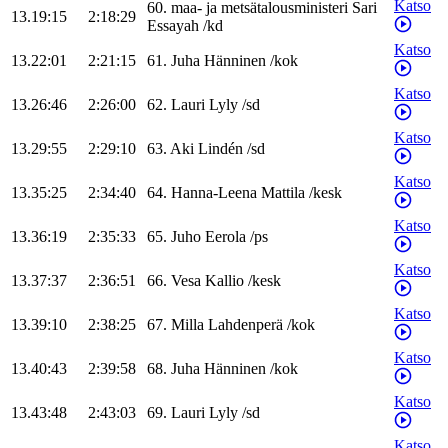
Katso
60
.
maa- ja metsätalousministeri
Sari
13.19:15
2:18:29
Essayah
/
kd
Katso
13.22:01
2:21:15
61
.
Juha
Hänninen
/
kok
Katso
13.26:46
2:26:00
62
.
Lauri
Lyly
/
sd
Katso
13.29:55
2:29:10
63
.
Aki
Lindén
/
sd
Katso
13.35:25
2:34:40
64
.
Hanna-Leena
Mattila
/
kesk
Katso
13.36:19
2:35:33
65
.
Juho
Eerola
/
ps
Katso
13.37:37
2:36:51
66
.
Vesa
Kallio
/
kesk
Katso
13.39:10
2:38:25
67
.
Milla
Lahdenperä
/
kok
Katso
13.40:43
2:39:58
68
.
Juha
Hänninen
/
kok
Katso
13.43:48
2:43:03
69
.
Lauri
Lyly
/
sd
Katso