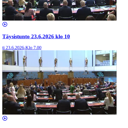
Täysistunto 23.6.2026 klo 10
ti 23.6.2026
-
Klo
7.00