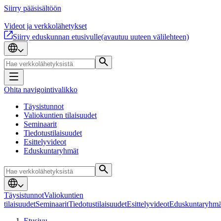
Siirry pääsisältöön
Videot ja verkkolähetykset
Siirry eduskunnan etusivulle
(avautuu uuteen välilehteen)
Ohita navigointivalikko
Täysistunnot
Valiokuntien tilaisuudet
Seminaarit
Tiedotustilaisuudet
Esittelyvideot
Eduskuntaryhmät
Täysistunnot
Valiokuntien
tilaisuudet
Seminaarit
Tiedotustilaisuudet
Esittelyvideot
Eduskuntaryhmä
Etusivu