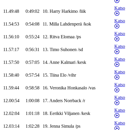
Katso
11.49:48
0:49:02
10
.
Harry
Harkimo
/
liik
Katso
11.54:53
0:54:08
11
.
Milla
Lahdenperä
/
kok
Katso
11.56:10
0:55:24
12
.
Ritva
Elomaa
/
ps
Katso
11.57:17
0:56:31
13
.
Timo
Suhonen
/
sd
Katso
11.57:50
0:57:05
14
.
Anne
Kalmari
/
kesk
Katso
11.58:40
0:57:54
15
.
Tiina
Elo
/
vihr
Katso
11.59:44
0:58:58
16
.
Veronika
Honkasalo
/
vas
Katso
12.00:54
1:00:08
17
.
Anders
Norrback
/
r
Katso
12.02:04
1:01:18
18
.
Eerikki
Viljanen
/
kesk
Katso
12.03:14
1:02:28
19
.
Jenna
Simula
/
ps