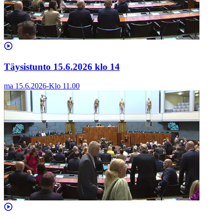
Täysistunto 15.6.2026 klo 14
ma 15.6.2026
-
Klo
11.00