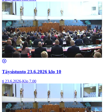
Täysistunto 23.6.2026 klo 10
ti 23.6.2026
-
Klo
7.00