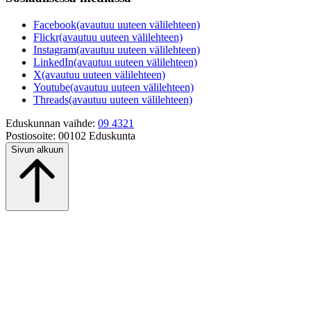
Facebook
(avautuu uuteen välilehteen)
Flickr
(avautuu uuteen välilehteen)
Instagram
(avautuu uuteen välilehteen)
LinkedIn
(avautuu uuteen välilehteen)
X
(avautuu uuteen välilehteen)
Youtube
(avautuu uuteen välilehteen)
Threads
(avautuu uuteen välilehteen)
Eduskunnan vaihde:
09 4321
Postiosoite:
00102 Eduskunta
Sivun alkuun