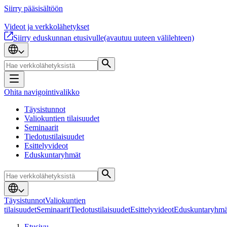
Siirry pääsisältöön
Videot ja verkkolähetykset
Siirry eduskunnan etusivulle
(avautuu uuteen välilehteen)
Ohita navigointivalikko
Täysistunnot
Valiokuntien tilaisuudet
Seminaarit
Tiedotustilaisuudet
Esittelyvideot
Eduskuntaryhmät
Täysistunnot
Valiokuntien
tilaisuudet
Seminaarit
Tiedotustilaisuudet
Esittelyvideot
Eduskuntaryhmä
Etusivu