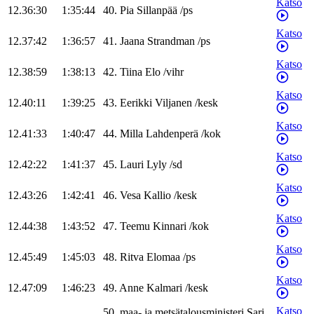
Katso
12.36:30
1:35:44
40
.
Pia
Sillanpää
/
ps
Katso
12.37:42
1:36:57
41
.
Jaana
Strandman
/
ps
Katso
12.38:59
1:38:13
42
.
Tiina
Elo
/
vihr
Katso
12.40:11
1:39:25
43
.
Eerikki
Viljanen
/
kesk
Katso
12.41:33
1:40:47
44
.
Milla
Lahdenperä
/
kok
Katso
12.42:22
1:41:37
45
.
Lauri
Lyly
/
sd
Katso
12.43:26
1:42:41
46
.
Vesa
Kallio
/
kesk
Katso
12.44:38
1:43:52
47
.
Teemu
Kinnari
/
kok
Katso
12.45:49
1:45:03
48
.
Ritva
Elomaa
/
ps
Katso
12.47:09
1:46:23
49
.
Anne
Kalmari
/
kesk
Katso
50
.
maa- ja metsätalousministeri
Sari