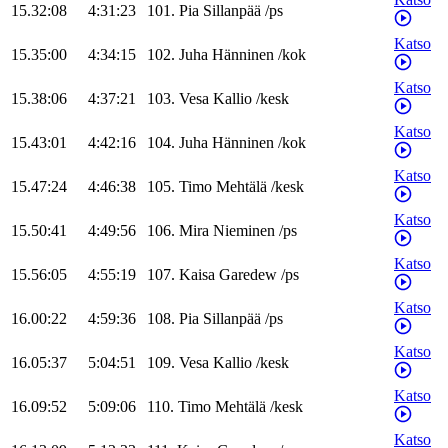
15.32:08
4:31:23
101
.
Pia
Sillanpää
/
ps
Katso
15.35:00
4:34:15
102
.
Juha
Hänninen
/
kok
Katso
15.38:06
4:37:21
103
.
Vesa
Kallio
/
kesk
Katso
15.43:01
4:42:16
104
.
Juha
Hänninen
/
kok
Katso
15.47:24
4:46:38
105
.
Timo
Mehtälä
/
kesk
Katso
15.50:41
4:49:56
106
.
Mira
Nieminen
/
ps
Katso
15.56:05
4:55:19
107
.
Kaisa
Garedew
/
ps
Katso
16.00:22
4:59:36
108
.
Pia
Sillanpää
/
ps
Katso
16.05:37
5:04:51
109
.
Vesa
Kallio
/
kesk
Katso
16.09:52
5:09:06
110
.
Timo
Mehtälä
/
kesk
Katso