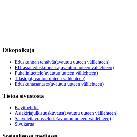
Oikopolkuja
Eduskunnan tehtävät
(avautuu uuteen välilehteen)
EU-asiat eduskunnassa
(avautuu uuteen välilehteen)
Puhelinluettelo
(avautuu uuteen välilehteen)
Tilastoja
(avautuu uuteen välilehteen)
Eduskuntasanasto
(avautuu uuteen välilehteen)
Tietoa sivustosta
Käyttöehdot
Asiakirjajulkisuuskuvaus
(avautuu uuteen välilehteen)
Saavutettavuusseloste
(avautuu uuteen välilehteen)
Sivukartta
Sosiaalisessa mediassa