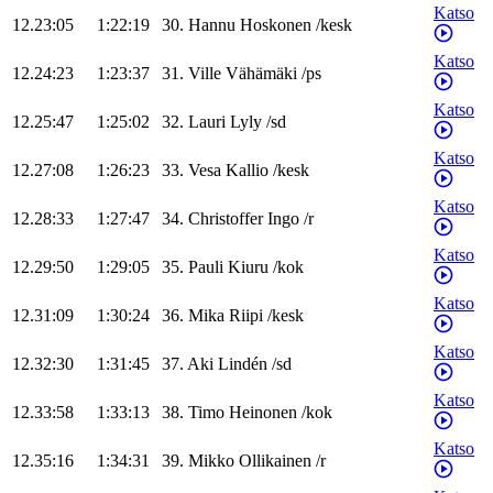
Katso
12.23:05
1:22:19
30
.
Hannu
Hoskonen
/
kesk
Katso
12.24:23
1:23:37
31
.
Ville
Vähämäki
/
ps
Katso
12.25:47
1:25:02
32
.
Lauri
Lyly
/
sd
Katso
12.27:08
1:26:23
33
.
Vesa
Kallio
/
kesk
Katso
12.28:33
1:27:47
34
.
Christoffer
Ingo
/
r
Katso
12.29:50
1:29:05
35
.
Pauli
Kiuru
/
kok
Katso
12.31:09
1:30:24
36
.
Mika
Riipi
/
kesk
Katso
12.32:30
1:31:45
37
.
Aki
Lindén
/
sd
Katso
12.33:58
1:33:13
38
.
Timo
Heinonen
/
kok
Katso
12.35:16
1:34:31
39
.
Mikko
Ollikainen
/
r