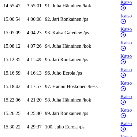
Katso
14.55:47
3:55:01
91
.
Juha
Hänninen
/
kok
Katso
15.00:54
4:00:08
92
.
Jari
Ronkainen
/
ps
Katso
15.05:09
4:04:23
93
.
Kaisa
Garedew
/
ps
Katso
15.08:12
4:07:26
94
.
Juha
Hänninen
/
kok
Katso
15.12:35
4:11:49
95
.
Jari
Ronkainen
/
ps
Katso
15.16:59
4:16:13
96
.
Juho
Eerola
/
ps
Katso
15.18:42
4:17:57
97
.
Hannu
Hoskonen
/
kesk
Katso
15.22:06
4:21:20
98
.
Juha
Hänninen
/
kok
Katso
15.26:25
4:25:40
99
.
Jari
Ronkainen
/
ps
Katso
15.30:22
4:29:37
100
.
Juho
Eerola
/
ps
Katso