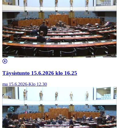
Täysistunto 15.6.2026 klo 16.25
ma 15.6.2026
-
Klo
12.30