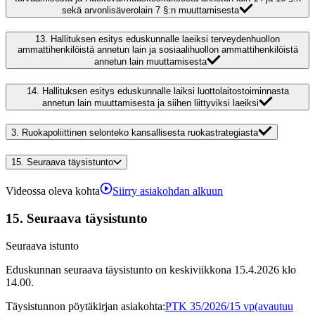
sekä arvonlisäverolain 7 §:n muuttamisesta
13.
Hallituksen esitys eduskunnalle laeiksi terveydenhuollon
ammattihenkilöistä annetun lain ja sosiaalihuollon ammattihenkilöistä
annetun lain muuttamisesta
14.
Hallituksen esitys eduskunnalle laiksi luottolaitostoiminnasta
annetun lain muuttamisesta ja siihen liittyviksi laeiksi
3.
Ruokapoliittinen selonteko kansallisesta ruokastrategiasta
15.
Seuraava täysistunto
Videossa oleva kohta
Siirry asiakohdan alkuun
15.
Seuraava täysistunto
Seuraava istunto
Eduskunnan seuraava täysistunto on keskiviikkona 15.4.2026 klo
14.00.
Täysistunnon pöytäkirjan asiakohta
:
PTK 35/2026/15 vp
(avautuu