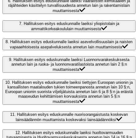
6.
Hallituksen esitys eduskunnalle laeiksi vaarallisten kemikaalien ja
räjähteiden käsittelyn turvallisuudesta annetun lain ja rakentamislain
muuttamisesta
7.
Hallituksen esitys eduskunnalle laeiksi yliopistolain ja
ammattikorkeakoululain muuttamisesta
8.
Hallituksen esitys eduskunnalle laeiksi asevelvollisuuslain ja naisten
vapaaehtoisesta asepalveluksesta annetun lain muuttamisesta
9.
Hallituksen esitys eduskunnalle laeiksi Luonnonvarakeskuksesta
annetun lain ja ruoka- ja luonnonvaratilastoista annetun lain 2 §:n
muuttamisesta
10.
Hallituksen esitys eduskunnalle laeiksi tiettyjen Euroopan unionin ja
kansallisten maatalouden tukien toimeenpanosta annetun lain 10 §:n,
Euroopan unionin suorista viljelijätuista annetun lain 6 ja 8 §:n ja eräistä
maaseudun kehittämisen korvauksista annetun lain 5 §:n
muuttamisesta
11.
Hallituksen esitys eduskunnalle nuorisorangaistusta koskevan
lainsäädännön muuttamista koskevaksi lainsäädännöksi
12.
Hallituksen esitys eduskunnalle laeiksi huoltovarmuuden
turvaamisesta ja Huoltovarmuuskeskuksesta annetun lain 14 ja 16 §:n