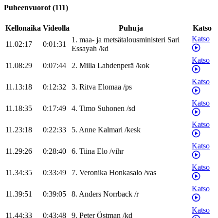
Puheenvuorot
(
111
)
Kellonaika
Videolla
Puhuja
Katso
Katso
1
.
maa- ja metsätalousministeri
Sari
11.02:17
0:01:31
Essayah
/
kd
Katso
11.08:29
0:07:44
2
.
Milla
Lahdenperä
/
kok
Katso
11.13:18
0:12:32
3
.
Ritva
Elomaa
/
ps
Katso
11.18:35
0:17:49
4
.
Timo
Suhonen
/
sd
Katso
11.23:18
0:22:33
5
.
Anne
Kalmari
/
kesk
Katso
11.29:26
0:28:40
6
.
Tiina
Elo
/
vihr
Katso
11.34:35
0:33:49
7
.
Veronika
Honkasalo
/
vas
Katso
11.39:51
0:39:05
8
.
Anders
Norrback
/
r
Katso
11.44:33
0:43:48
9
.
Peter
Östman
/
kd