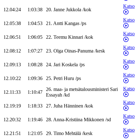
Katso
12.04:24
1:03:38
20
.
Janne
Jukkola
/
kok
Katso
12.05:38
1:04:53
21
.
Antti
Kangas
/
ps
Katso
12.06:51
1:06:05
22
.
Teemu
Kinnari
/
kok
Katso
12.08:12
1:07:27
23
.
Olga
Oinas-Panuma
/
kesk
Katso
12.09:13
1:08:28
24
.
Jari
Koskela
/
ps
Katso
12.10:22
1:09:36
25
.
Petri
Huru
/
ps
Katso
26
.
maa- ja metsätalousministeri
Sari
12.11:33
1:10:47
Essayah
/
kd
Katso
12.19:19
1:18:33
27
.
Juha
Hänninen
/
kok
Katso
12.20:32
1:19:46
28
.
Anna-Kristiina
Mikkonen
/
sd
Katso
12.21:51
1:21:05
29
.
Timo
Mehtälä
/
kesk