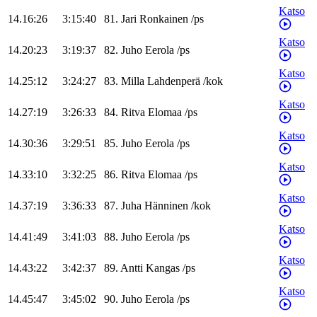
Katso
14.16:26
3:15:40
81
.
Jari
Ronkainen
/
ps
Katso
14.20:23
3:19:37
82
.
Juho
Eerola
/
ps
Katso
14.25:12
3:24:27
83
.
Milla
Lahdenperä
/
kok
Katso
14.27:19
3:26:33
84
.
Ritva
Elomaa
/
ps
Katso
14.30:36
3:29:51
85
.
Juho
Eerola
/
ps
Katso
14.33:10
3:32:25
86
.
Ritva
Elomaa
/
ps
Katso
14.37:19
3:36:33
87
.
Juha
Hänninen
/
kok
Katso
14.41:49
3:41:03
88
.
Juho
Eerola
/
ps
Katso
14.43:22
3:42:37
89
.
Antti
Kangas
/
ps
Katso
14.45:47
3:45:02
90
.
Juho
Eerola
/
ps