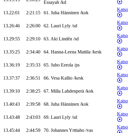
Essayah
/
kd
Katso
13.22:01
2:21:15
61
.
Juha
Hänninen
/
kok
Katso
13.26:46
2:26:00
62
.
Lauri
Lyly
/
sd
Katso
13.29:55
2:29:10
63
.
Aki
Lindén
/
sd
Katso
13.35:25
2:34:40
64
.
Hanna-Leena
Mattila
/
kesk
Katso
13.36:19
2:35:33
65
.
Juho
Eerola
/
ps
Katso
13.37:37
2:36:51
66
.
Vesa
Kallio
/
kesk
Katso
13.39:10
2:38:25
67
.
Milla
Lahdenperä
/
kok
Katso
13.40:43
2:39:58
68
.
Juha
Hänninen
/
kok
Katso
13.43:48
2:43:03
69
.
Lauri
Lyly
/
sd
Katso
13.45:44
2:44:59
70
.
Johannes
Yrttiaho
/
vas