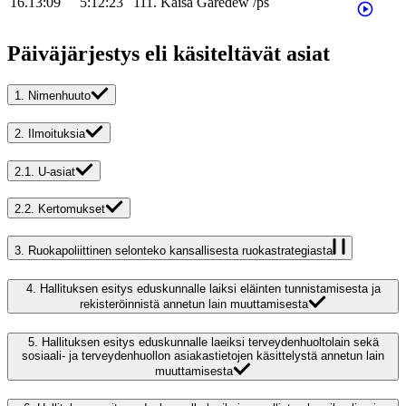
16.13:09
5:12:23
111
.
Kaisa
Garedew
/
ps
Päiväjärjestys eli käsiteltävät asiat
1.
Nimenhuuto
2.
Ilmoituksia
2.1.
U-asiat
2.2.
Kertomukset
3.
Ruokapoliittinen selonteko kansallisesta ruokastrategiasta
4.
Hallituksen esitys eduskunnalle laiksi eläinten tunnistamisesta ja
rekisteröinnistä annetun lain muuttamisesta
5.
Hallituksen esitys eduskunnalle laeiksi terveydenhuoltolain sekä
sosiaali- ja terveydenhuollon asiakastietojen käsittelystä annetun lain
muuttamisesta