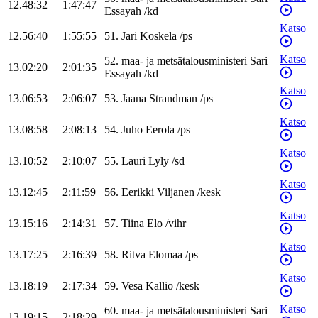
12.48:32
1:47:47
Essayah
/
kd
Katso
12.56:40
1:55:55
51
.
Jari
Koskela
/
ps
Katso
52
.
maa- ja metsätalousministeri
Sari
13.02:20
2:01:35
Essayah
/
kd
Katso
13.06:53
2:06:07
53
.
Jaana
Strandman
/
ps
Katso
13.08:58
2:08:13
54
.
Juho
Eerola
/
ps
Katso
13.10:52
2:10:07
55
.
Lauri
Lyly
/
sd
Katso
13.12:45
2:11:59
56
.
Eerikki
Viljanen
/
kesk
Katso
13.15:16
2:14:31
57
.
Tiina
Elo
/
vihr
Katso
13.17:25
2:16:39
58
.
Ritva
Elomaa
/
ps
Katso
13.18:19
2:17:34
59
.
Vesa
Kallio
/
kesk
Katso
60
.
maa- ja metsätalousministeri
Sari
13.19:15
2:18:29