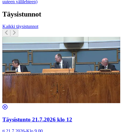
uuteen välilehteen)
Täysistunnot
Kaikki täysistunnot
Täysistunto 21.7.2026 klo 12
ti 21.7.2026
-
Klo
9.00