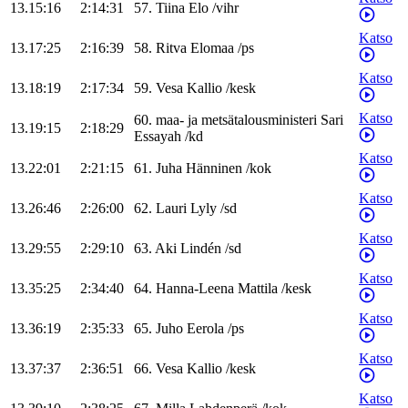
13.15:16
2:14:31
57
.
Tiina
Elo
/
vihr
Katso
13.17:25
2:16:39
58
.
Ritva
Elomaa
/
ps
Katso
13.18:19
2:17:34
59
.
Vesa
Kallio
/
kesk
Katso
60
.
maa- ja metsätalousministeri
Sari
13.19:15
2:18:29
Essayah
/
kd
Katso
13.22:01
2:21:15
61
.
Juha
Hänninen
/
kok
Katso
13.26:46
2:26:00
62
.
Lauri
Lyly
/
sd
Katso
13.29:55
2:29:10
63
.
Aki
Lindén
/
sd
Katso
13.35:25
2:34:40
64
.
Hanna-Leena
Mattila
/
kesk
Katso
13.36:19
2:35:33
65
.
Juho
Eerola
/
ps
Katso
13.37:37
2:36:51
66
.
Vesa
Kallio
/
kesk
Katso