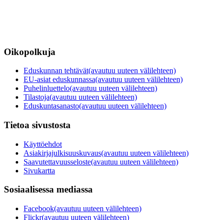
Oikopolkuja
Eduskunnan tehtävät
(avautuu uuteen välilehteen)
EU-asiat eduskunnassa
(avautuu uuteen välilehteen)
Puhelinluettelo
(avautuu uuteen välilehteen)
Tilastoja
(avautuu uuteen välilehteen)
Eduskuntasanasto
(avautuu uuteen välilehteen)
Tietoa sivustosta
Käyttöehdot
Asiakirjajulkisuuskuvaus
(avautuu uuteen välilehteen)
Saavutettavuusseloste
(avautuu uuteen välilehteen)
Sivukartta
Sosiaalisessa mediassa
Facebook
(avautuu uuteen välilehteen)
Flickr
(avautuu uuteen välilehteen)