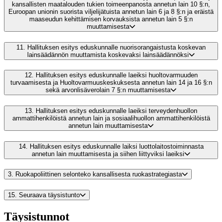
kansallisten maatalouden tukien toimeenpanosta annetun lain 10 §:n,
Euroopan unionin suorista viljelijätuista annetun lain 6 ja 8 §:n ja eräistä
maaseudun kehittämisen korvauksista annetun lain 5 §:n
muuttamisesta
11.
Hallituksen esitys eduskunnalle nuorisorangaistusta koskevan
lainsäädännön muuttamista koskevaksi lainsäädännöksi
12.
Hallituksen esitys eduskunnalle laeiksi huoltovarmuuden
turvaamisesta ja Huoltovarmuuskeskuksesta annetun lain 14 ja 16 §:n
sekä arvonlisäverolain 7 §:n muuttamisesta
13.
Hallituksen esitys eduskunnalle laeiksi terveydenhuollon
ammattihenkilöistä annetun lain ja sosiaalihuollon ammattihenkilöistä
annetun lain muuttamisesta
14.
Hallituksen esitys eduskunnalle laiksi luottolaitostoiminnasta
annetun lain muuttamisesta ja siihen liittyviksi laeiksi
3.
Ruokapoliittinen selonteko kansallisesta ruokastrategiasta
15.
Seuraava täysistunto
Täysistunnot