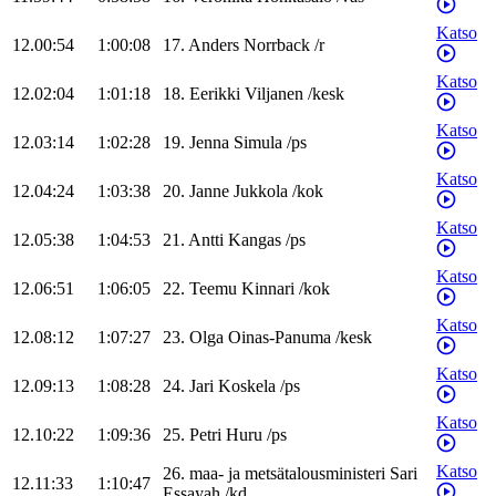
Katso
12.00:54
1:00:08
17
.
Anders
Norrback
/
r
Katso
12.02:04
1:01:18
18
.
Eerikki
Viljanen
/
kesk
Katso
12.03:14
1:02:28
19
.
Jenna
Simula
/
ps
Katso
12.04:24
1:03:38
20
.
Janne
Jukkola
/
kok
Katso
12.05:38
1:04:53
21
.
Antti
Kangas
/
ps
Katso
12.06:51
1:06:05
22
.
Teemu
Kinnari
/
kok
Katso
12.08:12
1:07:27
23
.
Olga
Oinas-Panuma
/
kesk
Katso
12.09:13
1:08:28
24
.
Jari
Koskela
/
ps
Katso
12.10:22
1:09:36
25
.
Petri
Huru
/
ps
Katso
26
.
maa- ja metsätalousministeri
Sari
12.11:33
1:10:47
Essayah
/
kd