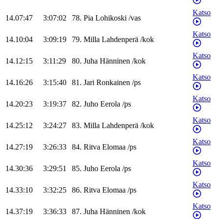
Katso
14.07:47
3:07:02
78
.
Pia
Lohikoski
/
vas
Katso
14.10:04
3:09:19
79
.
Milla
Lahdenperä
/
kok
Katso
14.12:15
3:11:29
80
.
Juha
Hänninen
/
kok
Katso
14.16:26
3:15:40
81
.
Jari
Ronkainen
/
ps
Katso
14.20:23
3:19:37
82
.
Juho
Eerola
/
ps
Katso
14.25:12
3:24:27
83
.
Milla
Lahdenperä
/
kok
Katso
14.27:19
3:26:33
84
.
Ritva
Elomaa
/
ps
Katso
14.30:36
3:29:51
85
.
Juho
Eerola
/
ps
Katso
14.33:10
3:32:25
86
.
Ritva
Elomaa
/
ps
Katso
14.37:19
3:36:33
87
.
Juha
Hänninen
/
kok