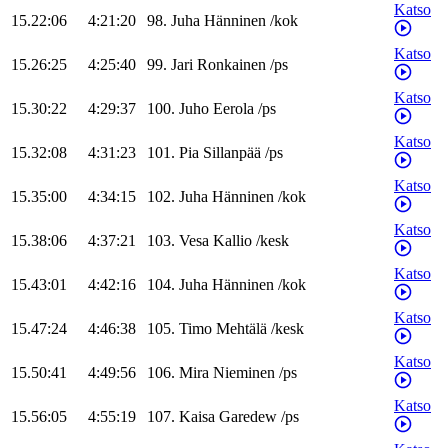
Katso
15.22:06
4:21:20
98
.
Juha
Hänninen
/
kok
Katso
15.26:25
4:25:40
99
.
Jari
Ronkainen
/
ps
Katso
15.30:22
4:29:37
100
.
Juho
Eerola
/
ps
Katso
15.32:08
4:31:23
101
.
Pia
Sillanpää
/
ps
Katso
15.35:00
4:34:15
102
.
Juha
Hänninen
/
kok
Katso
15.38:06
4:37:21
103
.
Vesa
Kallio
/
kesk
Katso
15.43:01
4:42:16
104
.
Juha
Hänninen
/
kok
Katso
15.47:24
4:46:38
105
.
Timo
Mehtälä
/
kesk
Katso
15.50:41
4:49:56
106
.
Mira
Nieminen
/
ps
Katso
15.56:05
4:55:19
107
.
Kaisa
Garedew
/
ps