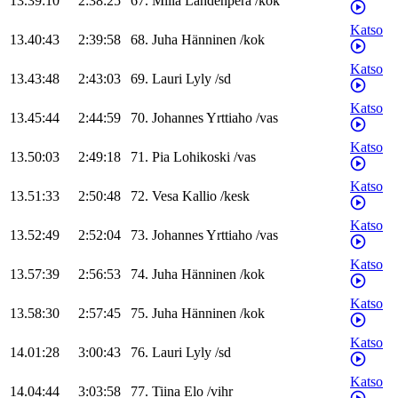
13.39:10
2:38:25
67
.
Milla
Lahdenperä
/
kok
Katso
13.40:43
2:39:58
68
.
Juha
Hänninen
/
kok
Katso
13.43:48
2:43:03
69
.
Lauri
Lyly
/
sd
Katso
13.45:44
2:44:59
70
.
Johannes
Yrttiaho
/
vas
Katso
13.50:03
2:49:18
71
.
Pia
Lohikoski
/
vas
Katso
13.51:33
2:50:48
72
.
Vesa
Kallio
/
kesk
Katso
13.52:49
2:52:04
73
.
Johannes
Yrttiaho
/
vas
Katso
13.57:39
2:56:53
74
.
Juha
Hänninen
/
kok
Katso
13.58:30
2:57:45
75
.
Juha
Hänninen
/
kok
Katso
14.01:28
3:00:43
76
.
Lauri
Lyly
/
sd
Katso
14.04:44
3:03:58
77
.
Tiina
Elo
/
vihr