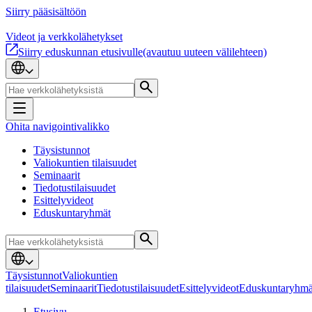
Siirry pääsisältöön
Videot ja verkkolähetykset
Siirry eduskunnan etusivulle
(avautuu uuteen välilehteen)
Ohita navigointivalikko
Täysistunnot
Valiokuntien tilaisuudet
Seminaarit
Tiedotustilaisuudet
Esittelyvideot
Eduskuntaryhmät
Täysistunnot
Valiokuntien
tilaisuudet
Seminaarit
Tiedotustilaisuudet
Esittelyvideot
Eduskuntaryhmä
Etusivu