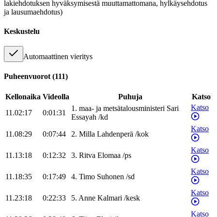
lakiehdotuksen hyväksymisestä muuttamattomana, hylkäysehdotus
ja lausumaehdotus)
Keskustelu
Automaattinen vieritys
Puheenvuorot
(
111
)
Kellonaika
Videolla
Puhuja
Katso
Katso
1
.
maa- ja metsätalousministeri
Sari
11.02:17
0:01:31
Essayah
/
kd
Katso
11.08:29
0:07:44
2
.
Milla
Lahdenperä
/
kok
Katso
11.13:18
0:12:32
3
.
Ritva
Elomaa
/
ps
Katso
11.18:35
0:17:49
4
.
Timo
Suhonen
/
sd
Katso
11.23:18
0:22:33
5
.
Anne
Kalmari
/
kesk
Katso