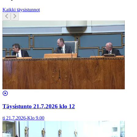
Kaikki täysistunnot
Täysistunto 21.7.2026 klo 12
ti 21.7.2026
-
Klo
9.00