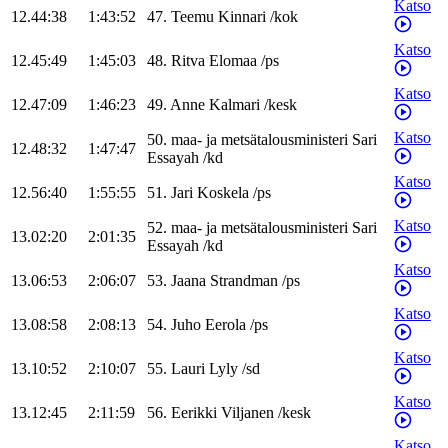
Katso
12.44:38
1:43:52
47
.
Teemu
Kinnari
/
kok
Katso
12.45:49
1:45:03
48
.
Ritva
Elomaa
/
ps
Katso
12.47:09
1:46:23
49
.
Anne
Kalmari
/
kesk
Katso
50
.
maa- ja metsätalousministeri
Sari
12.48:32
1:47:47
Essayah
/
kd
Katso
12.56:40
1:55:55
51
.
Jari
Koskela
/
ps
Katso
52
.
maa- ja metsätalousministeri
Sari
13.02:20
2:01:35
Essayah
/
kd
Katso
13.06:53
2:06:07
53
.
Jaana
Strandman
/
ps
Katso
13.08:58
2:08:13
54
.
Juho
Eerola
/
ps
Katso
13.10:52
2:10:07
55
.
Lauri
Lyly
/
sd
Katso
13.12:45
2:11:59
56
.
Eerikki
Viljanen
/
kesk
Katso