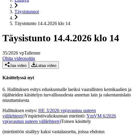
Täysistunnot
Täysistunto 14.4.2026 klo 14
Täysistunto 14.4.2026 klo 14
35
/
2026
vp
Tallenne
Ohita videosoitin
Jaa video
Lataa video
Käsittelyssä nyt
6.
Hallituksen esitys eduskunnalle laeiksi vaarallisten kemikaalien ja
räjähteiden käsittelyn turvallisuudesta annetun lain ja rakentamislain
muuttamisesta
Hallituksen esitys
:
HE 3/2026 vp
(avautuu uuteen
välilehteen)
Ympäristövaliokunnan mietintö
:
YmVM 6/2026
vp
(avautuu uuteen välilehteen)
Toinen käsittely
(mietintöön sisältyy kaksi vastalausetta, joissa ehdotus