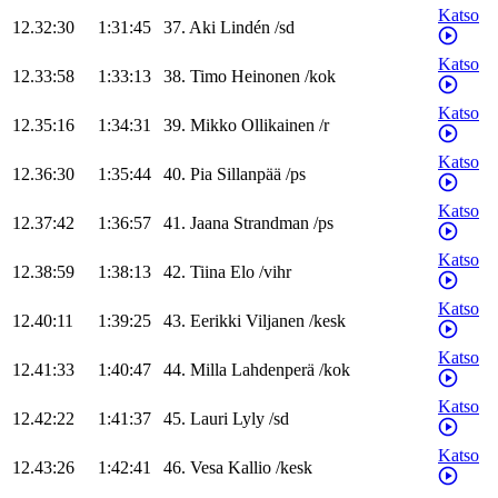
Katso
12.32:30
1:31:45
37
.
Aki
Lindén
/
sd
Katso
12.33:58
1:33:13
38
.
Timo
Heinonen
/
kok
Katso
12.35:16
1:34:31
39
.
Mikko
Ollikainen
/
r
Katso
12.36:30
1:35:44
40
.
Pia
Sillanpää
/
ps
Katso
12.37:42
1:36:57
41
.
Jaana
Strandman
/
ps
Katso
12.38:59
1:38:13
42
.
Tiina
Elo
/
vihr
Katso
12.40:11
1:39:25
43
.
Eerikki
Viljanen
/
kesk
Katso
12.41:33
1:40:47
44
.
Milla
Lahdenperä
/
kok
Katso
12.42:22
1:41:37
45
.
Lauri
Lyly
/
sd
Katso
12.43:26
1:42:41
46
.
Vesa
Kallio
/
kesk