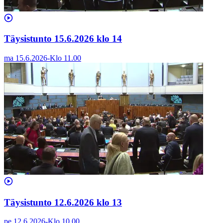
Täysistunto 15.6.2026 klo 14
ma 15.6.2026
-
Klo
11.00
Täysistunto 12.6.2026 klo 13
pe 12.6.2026
-
Klo
10.00