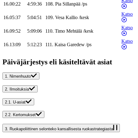
Katso
16.00:22
4:59:36
108
.
Pia
Sillanpää
/
ps
Katso
16.05:37
5:04:51
109
.
Vesa
Kallio
/
kesk
Katso
16.09:52
5:09:06
110
.
Timo
Mehtälä
/
kesk
Katso
16.13:09
5:12:23
111
.
Kaisa
Garedew
/
ps
Päiväjärjestys eli käsiteltävät asiat
1.
Nimenhuuto
2.
Ilmoituksia
2.1.
U-asiat
2.2.
Kertomukset
3.
Ruokapoliittinen selonteko kansallisesta ruokastrategiasta