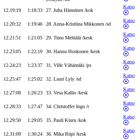
Katso
12.19:19
1:18:33
27
.
Juha
Hänninen
/
kok
Katso
12.20:32
1:19:46
28
.
Anna-Kristiina
Mikkonen
/
sd
Katso
12.21:51
1:21:05
29
.
Timo
Mehtälä
/
kesk
Katso
12.23:05
1:22:19
30
.
Hannu
Hoskonen
/
kesk
Katso
12.24:23
1:23:37
31
.
Ville
Vähämäki
/
ps
Katso
12.25:47
1:25:02
32
.
Lauri
Lyly
/
sd
Katso
12.27:08
1:26:23
33
.
Vesa
Kallio
/
kesk
Katso
12.28:33
1:27:47
34
.
Christoffer
Ingo
/
r
Katso
12.29:50
1:29:05
35
.
Pauli
Kiuru
/
kok
Katso
12.31:09
1:30:24
36
.
Mika
Riipi
/
kesk