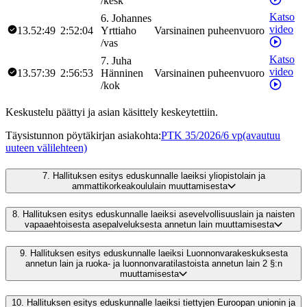
/
kesk
Katso
6
.
Johannes
video
13.52:49
2:52:04
Yrttiaho
Varsinainen puheenvuoro
/
vas
Katso
7
.
Juha
video
13.57:39
2:56:53
Hänninen
Varsinainen puheenvuoro
/
kok
Keskustelu päättyi ja asian käsittely keskeytettiin.
Täysistunnon pöytäkirjan asiakohta
:
PTK 35/2026/6 vp
(avautuu
uuteen välilehteen)
7.
Hallituksen esitys eduskunnalle laeiksi yliopistolain ja
ammattikorkeakoululain muuttamisesta
8.
Hallituksen esitys eduskunnalle laeiksi asevelvollisuuslain ja naisten
vapaaehtoisesta asepalveluksesta annetun lain muuttamisesta
9.
Hallituksen esitys eduskunnalle laeiksi Luonnonvarakeskuksesta
annetun lain ja ruoka- ja luonnonvaratilastoista annetun lain 2 §:n
muuttamisesta
10.
Hallituksen esitys eduskunnalle laeiksi tiettyjen Euroopan unionin ja