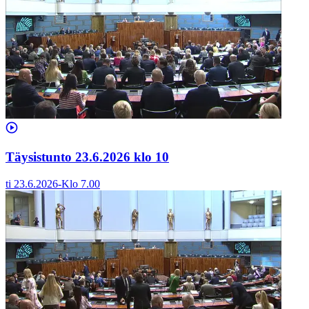
Täysistunto 23.6.2026 klo 10
ti 23.6.2026
-
Klo
7.00