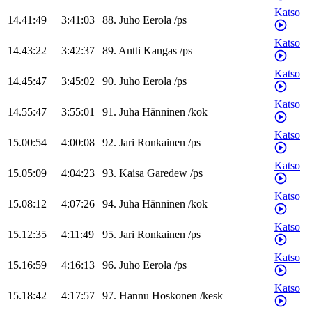
Katso
14.41:49
3:41:03
88
.
Juho
Eerola
/
ps
Katso
14.43:22
3:42:37
89
.
Antti
Kangas
/
ps
Katso
14.45:47
3:45:02
90
.
Juho
Eerola
/
ps
Katso
14.55:47
3:55:01
91
.
Juha
Hänninen
/
kok
Katso
15.00:54
4:00:08
92
.
Jari
Ronkainen
/
ps
Katso
15.05:09
4:04:23
93
.
Kaisa
Garedew
/
ps
Katso
15.08:12
4:07:26
94
.
Juha
Hänninen
/
kok
Katso
15.12:35
4:11:49
95
.
Jari
Ronkainen
/
ps
Katso
15.16:59
4:16:13
96
.
Juho
Eerola
/
ps
Katso
15.18:42
4:17:57
97
.
Hannu
Hoskonen
/
kesk