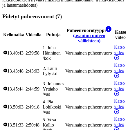
ja lausumaehdotus)
Pidetyt puheenvuorot (7)
Puheenvuorotyyppi
Katso
Kellonaika
Videolla
Puhuja
(avautuu uuteen
video
välilehteen)
Katso
1
.
Juha
video
13.40:43
2:39:58
Hänninen
Varsinainen puheenvuoro
/
kok
Katso
2
.
Lauri
video
13.43:48
2:43:03
Varsinainen puheenvuoro
Lyly
/
sd
Katso
3
.
Johannes
video
13.45:44
2:44:59
Yrttiaho
Varsinainen puheenvuoro
/
vas
Katso
4
.
Pia
video
13.50:03
2:49:18
Lohikoski
Varsinainen puheenvuoro
/
vas
Katso
5
.
Vesa
video
13.51:33
2:50:48
Kallio
Varsinainen puheenvuoro