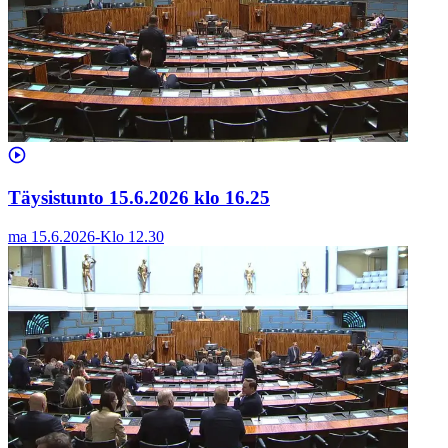
Täysistunto 15.6.2026 klo 16.25
ma 15.6.2026
-
Klo
12.30