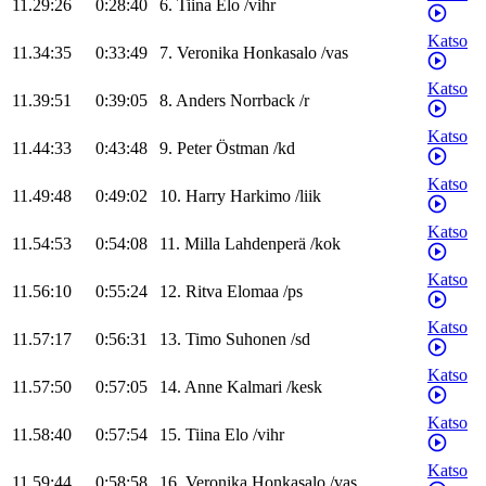
11.29:26
0:28:40
6
.
Tiina
Elo
/
vihr
Katso
11.34:35
0:33:49
7
.
Veronika
Honkasalo
/
vas
Katso
11.39:51
0:39:05
8
.
Anders
Norrback
/
r
Katso
11.44:33
0:43:48
9
.
Peter
Östman
/
kd
Katso
11.49:48
0:49:02
10
.
Harry
Harkimo
/
liik
Katso
11.54:53
0:54:08
11
.
Milla
Lahdenperä
/
kok
Katso
11.56:10
0:55:24
12
.
Ritva
Elomaa
/
ps
Katso
11.57:17
0:56:31
13
.
Timo
Suhonen
/
sd
Katso
11.57:50
0:57:05
14
.
Anne
Kalmari
/
kesk
Katso
11.58:40
0:57:54
15
.
Tiina
Elo
/
vihr
Katso
11.59:44
0:58:58
16
.
Veronika
Honkasalo
/
vas