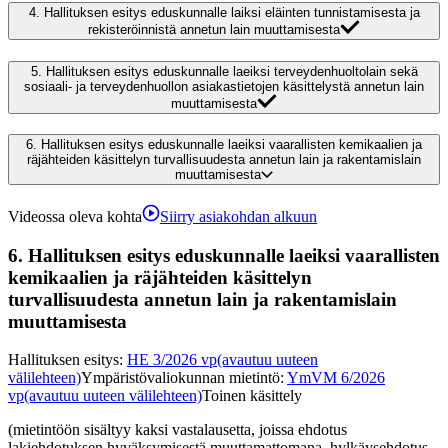
4.
Hallituksen esitys eduskunnalle laiksi eläinten tunnistamisesta ja
rekisteröinnistä annetun lain muuttamisesta
5.
Hallituksen esitys eduskunnalle laeiksi terveydenhuoltolain sekä
sosiaali- ja terveydenhuollon asiakastietojen käsittelystä annetun lain
muuttamisesta
6.
Hallituksen esitys eduskunnalle laeiksi vaarallisten kemikaalien ja
räjähteiden käsittelyn turvallisuudesta annetun lain ja rakentamislain
muuttamisesta
Videossa oleva kohta
Siirry asiakohdan alkuun
6.
Hallituksen esitys eduskunnalle laeiksi vaarallisten
kemikaalien ja räjähteiden käsittelyn
turvallisuudesta annetun lain ja rakentamislain
muuttamisesta
Hallituksen esitys
:
HE 3/2026 vp
(avautuu uuteen
välilehteen)
Ympäristövaliokunnan mietintö
:
YmVM 6/2026
vp
(avautuu uuteen välilehteen)
Toinen käsittely
(mietintöön sisältyy kaksi vastalausetta, joissa ehdotus
lakiehdotuksen hyväksymisestä muuttamattomana, hylkäysehdotus