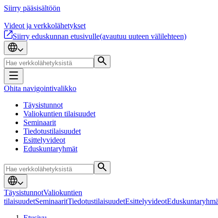
Siirry pääsisältöön
Videot ja verkkolähetykset
Siirry eduskunnan etusivulle
(avautuu uuteen välilehteen)
Ohita navigointivalikko
Täysistunnot
Valiokuntien tilaisuudet
Seminaarit
Tiedotustilaisuudet
Esittelyvideot
Eduskuntaryhmät
Täysistunnot
Valiokuntien
tilaisuudet
Seminaarit
Tiedotustilaisuudet
Esittelyvideot
Eduskuntaryhmä
Etusivu