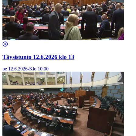
Täysistunto 12.6.2026 klo 13
pe 12.6.2026
-
Klo
10.00