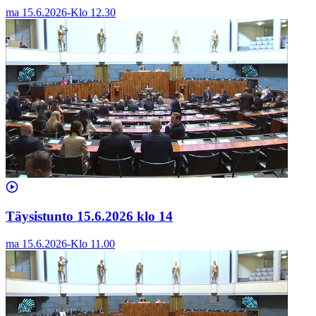
ma 15.6.2026
-
Klo
12.30
Täysistunto 15.6.2026 klo 14
ma 15.6.2026
-
Klo
11.00