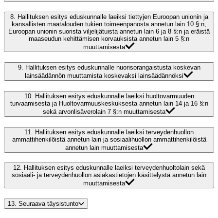
8.
Hallituksen esitys eduskunnalle laeiksi tiettyjen Euroopan unionin ja
kansallisten maatalouden tukien toimeenpanosta annetun lain 10 §:n,
Euroopan unionin suorista viljelijätuista annetun lain 6 ja 8 §:n ja eräistä
maaseudun kehittämisen korvauksista annetun lain 5 §:n
muuttamisesta
9.
Hallituksen esitys eduskunnalle nuorisorangaistusta koskevan
lainsäädännön muuttamista koskevaksi lainsäädännöksi
10.
Hallituksen esitys eduskunnalle laeiksi huoltovarmuuden
turvaamisesta ja Huoltovarmuuskeskuksesta annetun lain 14 ja 16 §:n
sekä arvonlisäverolain 7 §:n muuttamisesta
11.
Hallituksen esitys eduskunnalle laeiksi terveydenhuollon
ammattihenkilöistä annetun lain ja sosiaalihuollon ammattihenkilöistä
annetun lain muuttamisesta
12.
Hallituksen esitys eduskunnalle laeiksi terveydenhuoltolain sekä
sosiaali- ja terveydenhuollon asiakastietojen käsittelystä annetun lain
muuttamisesta
13.
Seuraava täysistunto