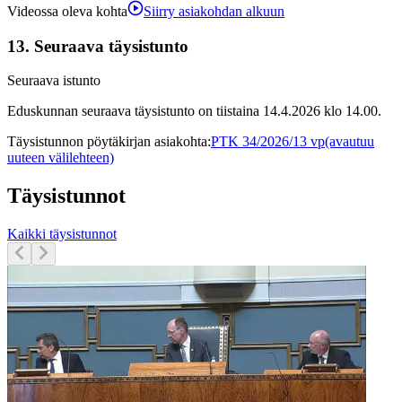
Videossa oleva kohta
Siirry asiakohdan alkuun
13.
Seuraava täysistunto
Seuraava istunto
Eduskunnan seuraava täysistunto on tiistaina 14.4.2026 klo 14.00.
Täysistunnon pöytäkirjan asiakohta
:
PTK 34/2026/13 vp
(avautuu
uuteen välilehteen)
Täysistunnot
Kaikki täysistunnot