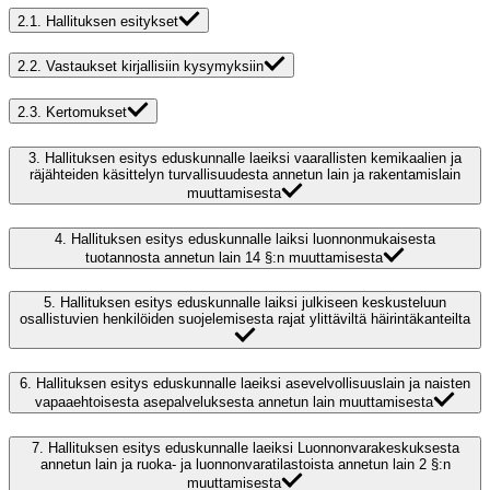
2.1.
Hallituksen esitykset
2.2.
Vastaukset kirjallisiin kysymyksiin
2.3.
Kertomukset
3.
Hallituksen esitys eduskunnalle laeiksi vaarallisten kemikaalien ja
räjähteiden käsittelyn turvallisuudesta annetun lain ja rakentamislain
muuttamisesta
4.
Hallituksen esitys eduskunnalle laiksi luonnonmukaisesta
tuotannosta annetun lain 14 §:n muuttamisesta
5.
Hallituksen esitys eduskunnalle laiksi julkiseen keskusteluun
osallistuvien henkilöiden suojelemisesta rajat ylittäviltä häirintäkanteilta
6.
Hallituksen esitys eduskunnalle laeiksi asevelvollisuuslain ja naisten
vapaaehtoisesta asepalveluksesta annetun lain muuttamisesta
7.
Hallituksen esitys eduskunnalle laeiksi Luonnonvarakeskuksesta
annetun lain ja ruoka- ja luonnonvaratilastoista annetun lain 2 §:n
muuttamisesta