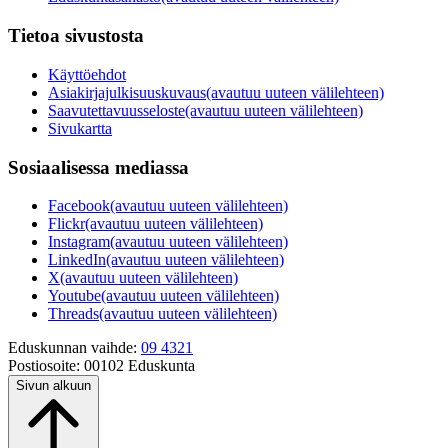
Tietoa sivustosta
Käyttöehdot
Asiakirjajulkisuuskuvaus
(avautuu uuteen välilehteen)
Saavutettavuusseloste
(avautuu uuteen välilehteen)
Sivukartta
Sosiaalisessa mediassa
Facebook
(avautuu uuteen välilehteen)
Flickr
(avautuu uuteen välilehteen)
Instagram
(avautuu uuteen välilehteen)
LinkedIn
(avautuu uuteen välilehteen)
X
(avautuu uuteen välilehteen)
Youtube
(avautuu uuteen välilehteen)
Threads
(avautuu uuteen välilehteen)
Eduskunnan vaihde:
09 4321
Postiosoite:
00102 Eduskunta
Sivun alkuun