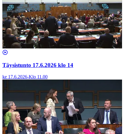
Täysistunto 17.6.2026 klo 14
ke 17.6.2026
-
Klo
11.00