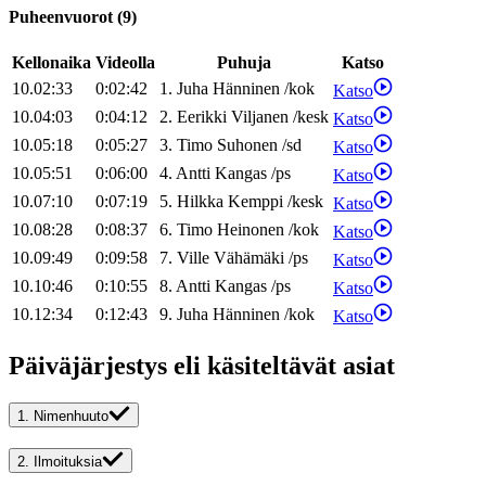
Puheenvuorot
(
9
)
Kellonaika
Videolla
Puhuja
Katso
10.02:33
0:02:42
1
.
Juha
Hänninen
/
kok
Katso
10.04:03
0:04:12
2
.
Eerikki
Viljanen
/
kesk
Katso
10.05:18
0:05:27
3
.
Timo
Suhonen
/
sd
Katso
10.05:51
0:06:00
4
.
Antti
Kangas
/
ps
Katso
10.07:10
0:07:19
5
.
Hilkka
Kemppi
/
kesk
Katso
10.08:28
0:08:37
6
.
Timo
Heinonen
/
kok
Katso
10.09:49
0:09:58
7
.
Ville
Vähämäki
/
ps
Katso
10.10:46
0:10:55
8
.
Antti
Kangas
/
ps
Katso
10.12:34
0:12:43
9
.
Juha
Hänninen
/
kok
Katso
Päiväjärjestys eli käsiteltävät asiat
1.
Nimenhuuto
2.
Ilmoituksia