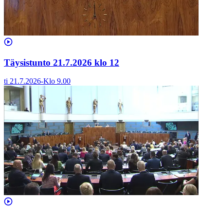
Täysistunto 21.7.2026 klo 12
ti 21.7.2026
-
Klo
9.00